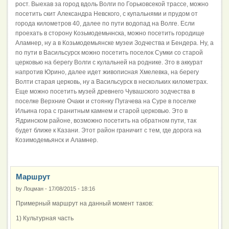
рост. Выехав за город вдоль Волги по Горьковсекой трассе, можно
посетить скит Александра Невского, с купальнями и прудом от
города километров 40, далее по пути водопад на Волге. Если
проехать в сторону Козьмодемьчнска, можно посетить городище
Аламнер, ну а в Козьмодемьянске музеи Зодчества и Бендера. Ну, а
по пути в Васильсурск можно посетить поселок Сумки со старой
церковью на берегу Волги с кулальней на роднике. Зто в аккурат
напротив Юрино, далее идет живописная Хмелевка, на берегу
Волти старая церковь, ну а Васильсурск в нескольких километрах.
Еще можно посетить музей древнего Чувашского зодчества в
поселке Верхние Очаки и стоянку Пугачева на Суре в поселке
Ильина гора с гранитным камнем и старой церковью. Это в
Ядринском районе, возможно посетить на обратном пути, так
будет ближе к Казани. Этот район граничит с тем, где дорога на
Козимодемьянск и Аламнер.
Маршрут
by
Лоцман
-
17/08/2015 - 18:16
Примерный маршрут на данный момент таков:
1) Культурная часть