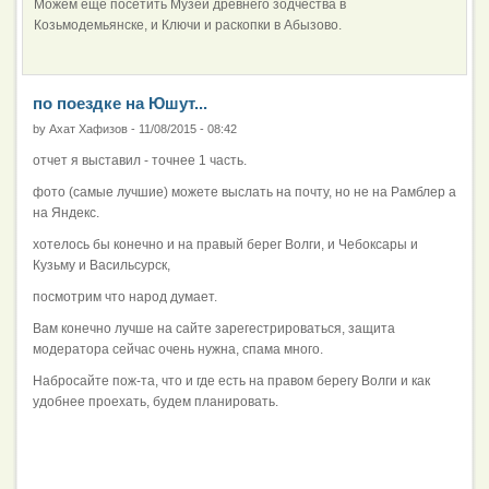
Можем еще посетить Музей древнего зодчества в
Козьмодемьянске, и Ключи и раскопки в Абызово.
по поездке на Юшут...
by
Ахат Хафизов
-
11/08/2015 - 08:42
отчет я выставил - точнее 1 часть.
фото (самые лучшие) можете выслать на почту, но не на Рамблер а
на Яндекс.
хотелось бы конечно и на правый берег Волги, и Чебоксары и
Кузьму и Васильсурск,
посмотрим что народ думает.
Вам конечно лучше на сайте зарегестрироваться, защита
модератора сейчас очень нужна, спама много.
Набросайте пож-та, что и где есть на правом берегу Волги и как
удобнее проехать, будем планировать.