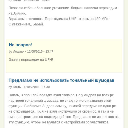
Позволю себе небольшое уточнение. Лоцман написал переходим
на Айлинк.
Вкралась неточность. Переходим на UHF то есть на 430 МГц.
С уважением,, Бабай.
Не вопрос!
by
Лоцман
-
12/08/2015 - 13:47
Значит переходим на UFH!
Предлагаю не использовать тональный шумодав
by
Гость
-
12/08/2015 - 14:30
Наиль, В прошлой поездке взял свою рс. Но у Андрея на всех рс
настроен тональный шумодав, не знаю точного названия этой
функции. В общем я Андрея слышу, на моей передаче ни одна рс
не открывается. Т.к. я не взял инструкцию от своей рс, я так и не
смог настроить ее на подходящий тон. Предлагаю не использовать
эту функцию. Чтобы не мучатся с настройками рс участников.