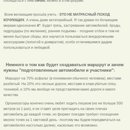
пообщаться с ним
лично.
Можно в этом форуме.
Всем желающим просьба учеть -
ЭТО НЕ МАТРАСНЫЙ ПОХОД
КОЧУЮЩИХ
. А очень даже категорийный. Я так думаю по Кочующим
меркам однозначно
6*
. Будет грязь, застревание автомобилей, броды,
гидроудары (по желанию), ранние подьемы - поздние отбои и тем не
менее быстрые сборы, все научатся пользоваться внедорожными
аксесуарами (лопатой и домкратом), особо отличившимся дадим
попользоваться и лебедкой.
Немного о том как будет создаваться маршрут и зачем
нужны "подготовленные автомобили и участники":
Маршрут на 70% асфальт (в понимании обычного человека), местами
разбитый. На 20% это лесные дороги, местами в хлам убитые спец-
техникой, и 10% мы вообще не представляем какие дороги и какого
качества.
Организаторы конечно очень любят ходить пешком (но не больше 500
метров за 1 раз), и не ставят цели притащить на своих плечах
автомобиль до каждой точки, но формат поездки требует посещения
многих точек за 1 световой день - поэтому мы будем передвигаться на
автомобилях настолько далеко, насколько это возможно.