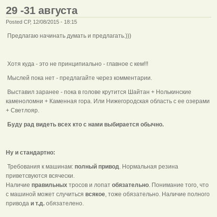
29 -31 августа
Posted СР, 12/08/2015 - 18:15
Предлагаю начинать думать и предлагать.)))
Хотя куда - это не принципиально - главное с кем!!!
Мыслей пока нет - предлагайте через комментарии.
Выставил заранее - пока в голове крутится Шайтан + Нолькинские
каменоломни + Каменная гора. Или Нижегородская область с ее озерами
+ Светлояр.
Буду рад видеть всех кто с нами выбирается обычно.
Ну и стандартно:
Требования к машинам:
полный привод
. Нормальная резина
приветсвуются всячески.
Наличие
правильных
тросов и лопат
обязательно
. Понимание того, что
с машиной может случиться
всякое
, тоже обязательно. Наличие полного
привода
и т.д.
обязателено.