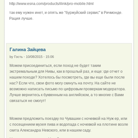
http://www.esna.com/products/ilink/pro-mobile.html
так ему нужен инет, и опять же "буржуйский сервис" в Ричмонде.
Рация лучше.
Галина Зайцева
by
Гость
-
10/08/2015 - 15:06
Можем присоединиться, если поход не будет таким
экстремальным для Нивы, как в прошлый раз, и еще: где отчет о
нашем походе? Хотелось бы посмотреть, где вы еще были после
нас? Если что, свои фото могу скинуть на почту. На сайте не
возможно написать письмо по цифровым проверкам модератора.
Лучше вернитесь к буквенным на английском, а то многие с Вами
связаться не смогут!
Можем предложить поездку по Чувашии с ночевкой на Нуж ер, или
с посещением музея пива и водопада с ночевкой на плотине возле
скита Александра Невского, или в нашем саду.