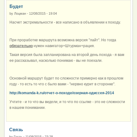
Будет
by
Лоцман
-
12/08/2015 - 19:04
Насчет экстремальности - все написано в объявлении к походу.
При проработке маршрута возможна версия "лайт". Но тогда
обязательно
нужен навигатор+Штурман+рация.
Такая версия была запланирована на второй день похода - я вам
ее рассказывал, насколько понимаю - вы не поехали.
Основной маршрут будет по сложности примерно как в прошлом
году - то есть то что с было вами - "нервно курит в сторонке".
http://komanda-k.ru/отчет-о-походе/озерная-одиссея-2014
Учтите - и то что вы видели, и то что по ссылке - это не сложности
в нашем понимании.
Связь
by
Гость
-
11/08/2015 - 23:28