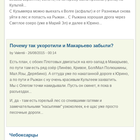
Культей...
С Кузьмияра можно выехать к Волге (асфальт) и от Разнежья снова
уйти в лес и попасть на Рыжан... С Рыжана хорошая дрога через
Светлое озеро (уже в Марий Эл) и далее в Юрино...
Почему так укоротили и Макарьево забыли?
by
Valentii
-
26/08/2015 - 00:14
Есть план, с обоих Плотовых двигаться на юго-запад в Макарьево,
по пути там есть ряд озёр (Линёво, Кривое, Бол/Мал Полюшкины,
Мал.Язы, Дерябино). А оттуда уже по накатанной дороге к Юрино,
а по пути и Рыжан с ну очень красивым Культеем захватить.
Мы с Олегом точки накидывали. Пусть он скинет, я пока в
разъездах...
И, да - там есть горелый лес со сгнившими гатями и
замечательными "насыпями" узкоколеек, к-е щас уже просто
песочные дороги...
Чебоксарцы