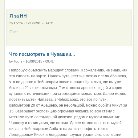
Я за НН
by
Гость
-
12/08/2015 - 14:31
Олег
Что посмотреть в Чувашии...
by
Гость
-
16/08/2015 - 09:41
Попробую объяснить маршрут словами, к сожалению, не знаю, как
это сделать на карте. Начать путешествие можно с села Абашево,
что по дороге к Чебоксарам после городка Цивильск, где вы уже
были на 21-летие команды. Там стоянка древних людей и серия
купален с источниками при строющимся монастыре. Далее можно
посетить музей Чапаева, в Чебоксарах, это все по пути,
километров 20 от Абашево, он небольшой, можно обойти минут за
15. Завершает экспозицию огромная чеканка во всю стену с
местами пути легендарной дивизии, рядом с музеем памятник
Чапаеву и копия дома, где он жил. Далее можно посетить музей
пива на Чебоксарском Арбате на заливе, пофоткаться с
Легендарным Кисой и Бендером - скульптурами в человеческий