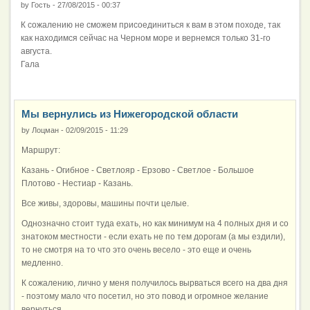
by
Гость
-
27/08/2015 - 00:37
К сожалению не сможем присоединиться к вам в этом походе, так
как находимся сейчас на Черном море и вернемся только 31-го
августа.
Гала
Мы вернулись из Нижегородской области
by
Лоцман
-
02/09/2015 - 11:29
Маршрут:
Казань - Огибное - Светлояр - Ерзово - Светлое - Большое
Плотово - Нестиар - Казань.
Все живы, здоровы, машины почти целые.
Однозначно стоит туда ехать, но как минимум на 4 полных дня и со
знатоком местности - если ехать не по тем дорогам (а мы ездили),
то не смотря на то что это очень весело - это еще и очень
медленно.
К сожалению, лично у меня получилось вырваться всего на два дня
- поэтому мало что посетил, но это повод и огромное желание
вернуться.