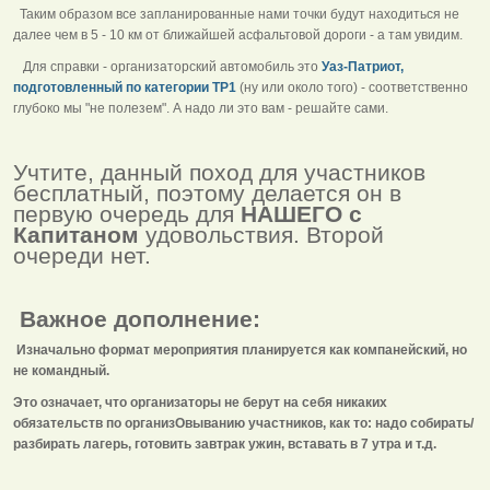
Таким образом все запланированные нами точки будут находиться не
далее чем в 5 - 10 км от ближайшей асфальтовой дороги - а там увидим.
Для справки - организаторский автомобиль это
Уаз-Патриот,
подготовленный по категории ТР1
(ну или около того) - соответственно
глубоко мы "не полезем". А надо ли это вам - решайте сами.
Учтите, данный поход для участников
бесплатный, поэтому делается он в
первую очередь для
НАШЕГО
с
Капитаном
удовольствия. Второй
очереди нет.
Важное дополнение:
Изначально формат мероприятия планируется как компанейский, но
не командный.
Это означает, что организаторы не берут на себя никаких
обязательств по организОвыванию участников, как то: надо собирать/
разбирать лагерь, готовить завтрак ужин, вставать в 7 утра и т.д.