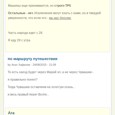
Машины еще принимаются, но
строго ТР0
.
Остальные - нет.
Исключения могут ехать с нами, но в твердой
уверенности, что если что -
мы вас бросим.
Часть народа едет с 28.
Я еду 29 с утра.
по маршруту путешествия
by
Ахат Хафизов
-
24/08/2015 - 21:09
То есть заезд будет через Марий эл, а не через Чувашию -
я правильно понял?
Тогда Чувашию оставляем на золотую осень...
и весь правый берег Волги...
Ага