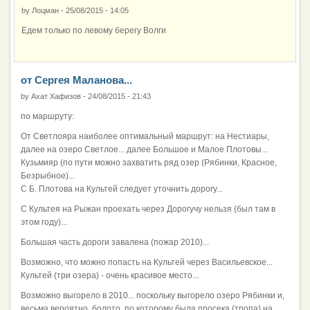
by
Лоцман
-
25/08/2015 - 14:05
Едем только по левому берегу Волги
от Сергея Маланова...
by
Ахат Хафизов
-
24/08/2015 - 21:43
по маршруту:
От Светлояра наиболее оптимальный маршрут: на Нестиары,
далее на озеро Светлое... далее Большое и Малое Плотовы...
Кузьмияр (по пути можно захватить ряд озер (Рябинки, Красное,
Безрыбное)...
С Б. Плотова на Культей следует уточнить дорогу...
С Культея на Рыжан проехать через Дорогучу нельзя (был там в
этом году)...
Большая часть дороги завалена (пожар 2010)...
Возможно, что можно попасть на Культей через Васильевское...
Культей (три озера) - очень красивое место...
Возможно выгорело в 2010... поскольку выгорело озеро Рябинки и,
весьма вероятно, болото, по которому была просека (тропа) на