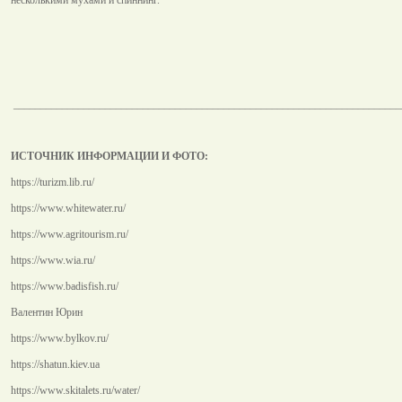
________________________________________________________________________
ИСТОЧНИК ИНФОРМАЦИИ И ФОТО:
https://turizm.lib.ru/
https://www.whitewater.ru/
https://www.agritourism.ru/
https://www.wia.ru/
https://www.badisfish.ru/
Валентин Юрин
https://www.bylkov.ru/
https://shatun.kiev.ua
https://www.skitalets.ru/water/