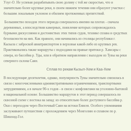
Улуг-О. Не успевая разрабатывать свою долину с той же скоростью, что и
значительно более крупные реки, в своем нижнем течении они образуют участки с
большим локальным уклоном и обилием протяженных препятствий.
Большинство походов этого периода совершалось именно на плотах - сначала
деревянных, а впоследствии камерных, появление которых сопровождалось
бурными дискуссиями и достоинствах этих типов судов, технике сплава и средствах
безопасности на них. Как правило, они начинались из столицы республики г.
Кызыла с заброской авиатранспортом в верховья какой-либо из крупных рек.
Практиковались также маршруты с подходами на правые притоки р. Хамсары с
севера, из бассейна р. Уды, или в обратном направлении с выходом из Тувы на реки
северного склона Саян.
Сплав по рекам Кызыл-Хем и Каа-Хем
В последующие десятилетия, однако, популярность Тувы значительно снизилась в
связи с многочисленными административными ограничениями, транспортными
затруднениями, а в начале 90-х годов - в связи с конфликтами на уголовно-бытовой
и национальной основе. Большинство маршрутов в этот период совершалось по
сквозной схеме с востока на запад: из относительно более доступного бассейна р.
Оки с переходом через Восточный Саян на истоки Енисея. Особого упоминания
заслуживают путешествия с прохождением через Монголию и сплавом по р.
Шишхид-Гол.