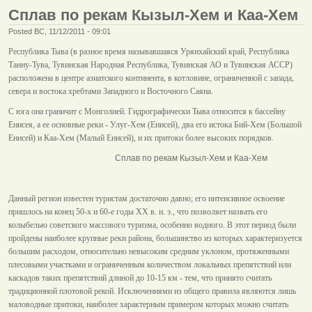
Сплав по рекам Кызыл-Хем и Каа-Хем
Posted ВС, 11/12/2011 - 09:01
Республика Тыва (в разное время называвшаяся Урянхайский край, Республика
Танну-Тува, Тувинская Народная Республика, Тувинская АО и Тувинская АССР)
расположена в центре азиатского континента, в котловине, ограниченной с запада,
севера и востока хребтами Западного и Восточного Саяна.
С юга она граничит с Монголией. Гидрографически Тыва относится к бассейну
Енисея, а ее основные реки - Улуг-Хем (Енисей), два его истока Бий-Хем (Большой
Енисей) и Каа-Хем (Малый Енисей), и их притоки более высоких порядков.
Сплав по рекам Кызыл-Хем и Каа-Хем
Данный регион известен туристам достаточно давно; его интенсивное освоение
пришлось на конец 50-х и 60-е годы ХХ в. н. э., что позволяет назвать его
колыбелью советского массового туризма, особенно водного. В этот период были
пройдены наиболее крупные реки района, большинство из которых характеризуется
большим расходом, относительно невысоким средним уклоном, протяженными
плесовыми участками и ограниченным количеством локальных препятствий или
каскадов таких препятствий длиной до 10-15 км - тем, что принято считать
традиционной плотовой рекой. Исключениями из общего правила являются лишь
маловодные притоки, наиболее характерным примером которых можно считать