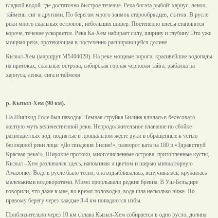
гладкой водой, где достаточно быстрое течение. Река богата рыбой: хариус, ленок,
таймень, сиг и другими. По берегам много заимок старообрядцев, скитов. В русле
реки много скальных островов, небольших шивер. Постепенно плесы становятся
короче, течение ускоряется. Река Ка-Хем набирает силу, ширину и глубину. Это уже
мощная река, протекающая в постепенно расширяющейся долине
Кызыл-Хем (маршрут М5404028). На реке мощные пороги, красивейшие водопады
на притоках, скальные острова, сибирская горная черновая тайга, рыбалка на
хариуса, ленка, сига и тайменя.
р. Кызыл-Хем (90 км).
На Шишхид-Голе был паводок. Темная струйка Билина влилась в белесовато-
желтую муть величественной реки. Непродолжительное плавание по сбойке
разноцветных вод, поднятые в прощальном жесте руки и обращенные к устью
безлюдной реки лица: «До свидания Билин!», разворот ката на 180 и «Здравствуй
Красная река!». Широкие протоки, многочисленные острова, притопленные кусты,
Кызыл –Хем разливался здесь, напоминая и цветом и ширью миниатюрную
Амазонку. Воде в русле было тесно, она вздыбливалась, вспучивалась, кружилась
маленькими водоворотами. Мимо проплывали редкие бревна. В Уш-Бельдире
говорили, что даже в мае, во время половодья, вода шла несколько ниже. По
правому берегу через каждые 3-4 км попадаются избы.
Приблизительно через 10 км сплава Кызыл-Хем собирается в одно русло, долина