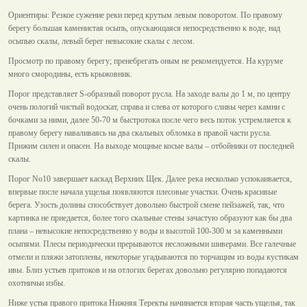
Ориентиры: Резкое сужение реки перед крутым левым поворотом. По правому
берегу большая каменистая осыпь, опускающаяся непосредственно к воде, над
осыпью скалы, левый берег невысокие скалы с лесом.
Просмотр по правому берегу; пренебрегать оным не рекомендуется. На куруме
много смородины, есть крыжовник.
Порог представляет S-образный поворот русла. На заходе валы до 1 м, по центру
очень пологий чистый водоскат, справа и слева от которого сливы через камни с
бочками за ними, далее 50-70 м быстротока после чего весь поток устремляется к
правому берегу наваливаясь на два скальных обломка в правой части русла.
Прижим силен и опасен. На выходе мощные косые валы – отбойники от последней
скалы.
Порог No10 завершает каскад Верхних Щек. Далее река несколько успокаивается,
впервые после начала ущелья появляются плесовые участки. Очень красивые
берега. Узость долины способствует довольно быстрой смене пейзажей, так, что
картинка не приедается, более того скальные стены зачастую образуют как бы два
плана – невысокие непосредственно у воды и высотой 100-300 м за каменными
осыпями. Плесы периодически прерываются несложными шиверами. Все галечные
отмели и пляжи затоплены, некоторые угадываются по торчащим из воды кустикам
ивы. Близ устьев притоков и на отлогих берегах довольно регулярно попадаются
охотничьи избы.
Ниже устья правого притока Нижняя Теректы начинается вторая часть ущелья, так