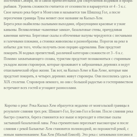
Восточной Сибири, но и самой притягательной для спортсменов-водников и профи-
рыбаков. Уровень сложности считается от сезонности и варьируется от 4 - 5 к.с.
Свое начало река берет в Монголии и называется там Шишхид Гол, а после
пересечения границы Тувы меняет свое название на Кызыл-Хем.
Берега реки окаймлены скальными выходами, образующими красивые и узкие
каньоны. Великолепные «каменные замки», базальтовые стены, причудливая
каменная натечка. Береговые скалы и обточенные валуны чередуются с песчаными
и галечными пляжами, а стоянки живописны и разнообразны. Порогов на реке в
избытке для того, чтобы получить свою порцию адреналина. Вам предстоит
покорить 36 водных препятствий, различной категории сложности от 3 - 6 к.с.
Помимо захватывающего сплава, туристам предстоит познакомиться с старинным
укладом жизни староверов, которые проживают в заброшенных деревнях и ведут
отшельнический образ жизни. Так вот, на Кызыл-Хеме и Каа-Хеме, которые нам
предстоит покорить, в четырех деревнях живут староверы. Они поселились здесь в
ХIX столетии. Староверов немного, но они с большой радостью и гостеприимством
встречают всех гостей и угощают разносолами.
Коротко о реке: Река Кызыл-Хем образуется недалеко от монгольской границы в
результате слияния трех рек: Шишигт-Гол, Бусэин-Гол и Белин. После слияния река
быстро сужается, берега становятся все выше и переходят в отвесные скалы
застывшей базальтовой лавы. Река стремительно пересекает высокогорье и после
слияния с рекой Балыктыг-Хем становится полноводной, но порожистой рекой, с
новым наименованием: Каа-Хем (Малый Енисей). Это река с затяжными плесами и