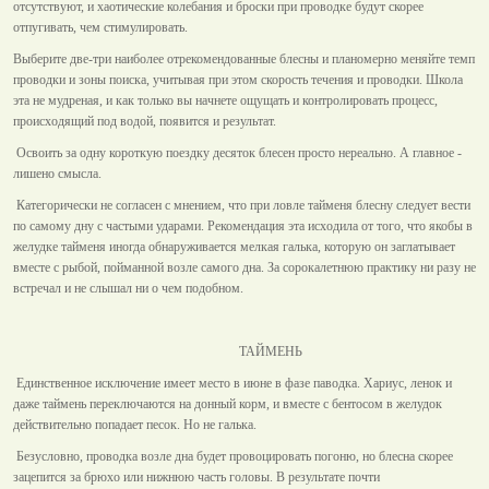
отсутствуют, и хаотические колебания и броски при проводке будут скорее
отпугивать, чем стимулировать.
Выберите две-три наиболее отрекомендованные блесны и планомерно меняйте темп
проводки и зоны поиска, учитывая при этом скорость течения и проводки. Школа
эта не мудреная, и как только вы начнете ощущать и контролировать процесс,
происходящий под водой, появится и результат.
Освоить за одну короткую поездку десяток блесен просто нереально. А главное -
лишено смысла.
Категорически не согласен с мнением, что при ловле тайменя блесну следует вести
по самому дну с частыми ударами. Рекомендация эта исходила от того, что якобы в
желудке тайменя иногда обнаруживается мелкая галька, которую он заглатывает
вместе с рыбой, пойманной возле самого дна. За сорокалетнюю практику ни разу не
встречал и не слышал ни о чем подобном.
ТАЙМЕНЬ
Единственное исключение имеет место в июне в фазе паводка. Хариус, ленок и
даже таймень переключаются на донный корм, и вместе с бентосом в желудок
действительно попадает песок. Но не галька.
Безусловно, проводка возле дна будет провоцировать погоню, но блесна скорее
зацепится за брюхо или нижнюю часть головы. В результате почти