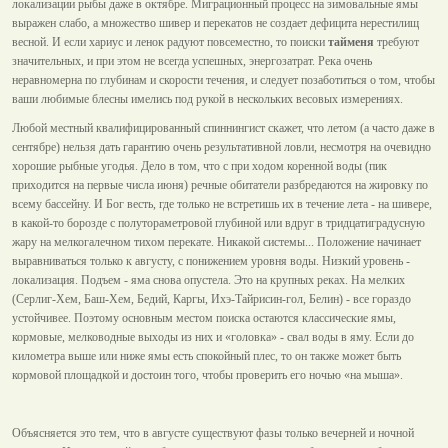
локализации рыбы даже в октябре. Миграционный процесс на зимовальные ямы
выражен слабо, а множество шивер и перекатов не создает дефицита нерестилищ
весной. И если хариус и ленок радуют повсеместно, то поиски
тайменя
требуют
значительных, и при этом не всегда успешных, энергозатрат. Река очень
неравномерна по глубинам и скорости течения, и следует позаботиться о том, чтобы
ваши любимые блесны имелись под рукой в нескольких весовых измерениях.
Любой местный квалифицированный спиннингист скажет, что летом (а часто даже в
сентябре) нельзя дать гарантию очень результативной ловли, несмотря на очевидно
хорошие рыбные угодья. Дело в том, что с при ходом коренной воды (пик
приходится на первые числа июня) речные обитатели разбредаются на жировку по
всему бассейну. И Бог весть, где только не встретишь их в течение лета - на шивере,
в какой-то борозде с полутораметровой глубиной или вдруг в тридцатиградусную
жару на мелкогалечном тихом перекате. Никакой системы... Положение начинает
выравниваться только к августу, с понижением уровня воды. Низкий уровень -
локализация. Подъем - яма снова опустела. Это на крупных реках. На мелких
(Серлиг-Хем, Баш-Хем, Бедий, Каргы, Ихэ-Тайрисин-гол, Белин) - все гораздо
устойчивее. Поэтому основным местом поиска остаются классические ямы,
кормовые, мелководные выходы из них и «головка» - свал воды в яму. Если до
километра выше или ниже ямы есть спокойный плес, то он также может быть
кормовой площадкой и достоин того, чтобы проверить его ночью «на мыша».
Объясняется это тем, что в августе существуют фазы только вечерней и ночной