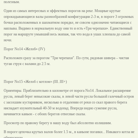
полезным.
Один из самых интересных и эффектных порогов на реке. Мощные крутые
опрокидывающиеся валы разнообразной конфигурации 2-3 м, в пороге 3 огромных
бочки расположенных в шахматном порядке, не совсем однозначно читающиеся с
наплыва. Видимо в нормальную воду они то и есть «Три черепахи». Единственный
порог на маршруте умывший весь экипаж, так что вода в ушах хлюпала до самой
ночи.
Порог No14 «Желоб» (IV)
Расположен сразу за порогом "Три черепахи". По сути, рядовая шивера – чистая
тугая струя с валами до 2.5 м.
Порог No15 «Желоб с котлом» (III..III+)
Ориентиры. Приблизительно в километре от порога No14. Локальное расширение
русла, левый берег невысокие скалы, в левой части русла большой галечный остров
с засохшим кустарником, несколько в отдалении от реки со скал правого берега
ниспадает изумительный 40-50 м водопад. Впереди видно сужение русла,
начинается каньон - с обоих берегов отвесные скалы.
Просмотр по правому берегу в нашу воду был абсолютно излишним.
В пороге цепочка крутых валов более 1.5 м., в каньоне поганки... Никакого котла не
обнаружили...