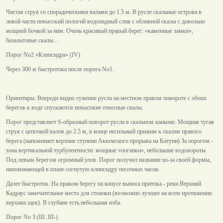
Чистая струя со спорадическими валами до 1.5 м. В русле скальные острова в
левой части невысокий пологий водопадный слив с обливной скалы с довольно
мощной бочкой за ним. Очень красивый правый берег: «каменные замки»,
базальтовые скалы...
Порог No2 «Клипсидра» (IV)
Через 300 м быстротока после порога No1.
Ориентиры: Впереди видно сужение русла на местном правом повороте с обоих
берегов к воде спускаются невысокие отвесные скалы.
Порог представляет S-образный поворот русла в скальном каньоне. Мощная тугая
струя с цепочкой валов до 2.5 м, в конце несильный прижим к скалам правого
берега (напоминает верхние ступени Аккемского прорыва на Катуни) За порогом -
зона вертикальной турбулентности: мощные «поганки», небольшие водовороты.
Под левым берегом огромный улов. Порог получил название из-за своей формы,
напоминающей в плане согнутую клипсидру песочных часов.
Далее быстроток. На правом берегу на конусе выноса притока - реки Верхний
Кадраус замечательное место для стоянки (возможно лучшее на всем протяжении
верхних щек). В глубине есть небольшая изба.
Порог No 3 (III..III-)