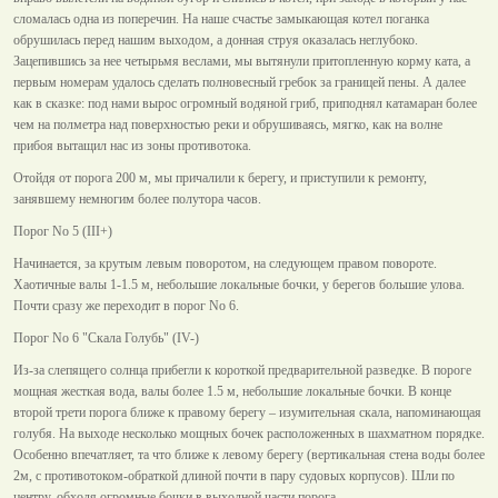
сломалась одна из поперечин. На наше счастье замыкающая котел поганка
обрушилась перед нашим выходом, а донная струя оказалась неглубоко.
Зацепившись за нее четырьмя веслами, мы вытянули притопленную корму ката, а
первым номерам удалось сделать полновесный гребок за границей пены. А далее
как в сказке: под нами вырос огромный водяной гриб, приподнял катамаран более
чем на полметра над поверхностью реки и обрушиваясь, мягко, как на волне
прибоя вытащил нас из зоны противотока.
Отойдя от порога 200 м, мы причалили к берегу, и приступили к ремонту,
занявшему немногим более полутора часов.
Порог No 5 (III+)
Начинается, за крутым левым поворотом, на следующем правом повороте.
Хаотичные валы 1-1.5 м, небольшие локальные бочки, у берегов большие улова.
Почти сразу же переходит в порог No 6.
Порог No 6 "Скала Голубь" (IV-)
Из-за слепящего солнца прибегли к короткой предварительной разведке. В пороге
мощная жесткая вода, валы более 1.5 м, небольшие локальные бочки. В конце
второй трети порога ближе к правому берегу – изумительная скала, напоминающая
голубя. На выходе несколько мощных бочек расположенных в шахматном порядке.
Особенно впечатляет, та что ближе к левому берегу (вертикальная стена воды более
2м, с противотоком-обраткой длиной почти в пару судовых корпусов). Шли по
центру, обходя огромные бочки в выходной части порога.