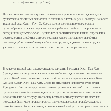
(географический центр Азии)
Путешествие имело своей целью ознакомление с районом и прохождение двух
существенно различных рек: одной из типичных плотовых рек и, пожалуй, наиболее
техничной реки Саян - Улуг-О. Кроме того, в его задачи входила оценка
целесообразности сплава по рекам данного района на наиболее совершенном на
сегодняшний день типе судов - цельнолитых полиэтиленовых каяках, определение
возможности и отработка методов доставки каяков на маршрут, выработка
рекомендаций по дальнейшему выбору маршрутов для данного класса судов с
учетом их технических возможностей и транспортных ограничений.
В качестве первой реки рассматривались варианты Балыктыг-Хем - Каа-Хем
(прежде этот маршрут являлся одним из наиболее традиционных и именовался
просто Каа-Хемом, поскольку Балыктыг-Хем считался верхним течением Каа-
Хема) и Кызыл-Хем - Каа-Хем. Сплав по этим рекам начинается от поселков
Кунгуртук и Уш-Бельдыр, соответственно, причем если первый из них связан с
цивилизацией хотя бы плохой и длинной дорогой, то во второй можно попасть
исключительно по воздуху. Поскольку возможности осуществления местных
подъездов были мало прогнозируемы, на этапе подготовки прорабатывались в
равной степени оба эти варианта, а окончательный выбор группе предстояло сделать
непосредственно в Кызыле в зависимости от складывающейся ситуации с