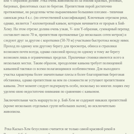
или V-образной долине. Река очень живописна из-за обилия красных, розовых,
багровых, фиолетовых скал по берегам. Препятствия порой достаточно
протяженные, но разделены четко выраженными большими плесами - типичная
саянская река 4 к.с. (по отечественной классификации). Ключевым отрезком реки,
однако, является 7-километровый каньон, которым начинается ее прорыв к Бий-
Хему. На этом отрезке долина очень узкая, V- или Y-образная, суммарный перепад
составляет около 70 м, препятствия протяженные (до нескольких сотен метров) и
следуют друг за другом с короткими (50-70 м) участками быстротока между ними.
Проход по одному или другому берегу для просмотра, обноса и страховки
возможен почти всегда, однако сквозной проход по одному и тому же берегу
возможен лишь в ограниченных пределах. Приличные стоянки имеются всего в
нескольких местах. Таким образом, преодоление каньона требует полноценной
каньонной тактики со всеми полагающимися особенностями. Для выходного
участка характерны более значительные плесы и более благоприятная береговая
обстановка, однако препятствия на нем по сложности не уступают препятствиям
каньона. Этот момент следует подчеркнуть особо, поскольку во многих лоциях ему
уделено явно недостаточно внимания по сравнению с каньоном.
Заключительная часть маршрута по р. Бий-Хем не содержит никаких препятствий
(кроме нескольких отдельных групп небольших валов), но исключительно
живописна.
Река Кызыл-Хем безусловно считается не только самой красивой рекой в