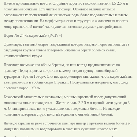
Ничего принципиально нового. Струйные пороги с высокими валами 1.5-2.5 м и
локальными бочками. Есть чистые проходы. Основное отличие от выше
расположенных препятствий менее жесткая вода, более продолжительные плесы
между препятствиями. На морфометрически и структурно аналогичных порогах
мощь препятствий нижней части ущелья несколько уступает уже пройденным.
Порог No 24 «Бахаревский» (IV..IV+)
Ориентиры: галечный остров, выраженный поворот направо, порог начинается за
следующим крутым левым поворотом, справа на берегу обломок скалы,
крупноглыбистый курум.
Просмотр возможен по обоим берегам, на наш взгляд предпочтительнее по
правому. Перед порогом встретили коммерческую группу новосибирской
турфирмы «Братья Говор». Они нас дезориентировали, сказав, что Бахаревский мы
уже проскочили и вообще скоро Стрелка... Послушавшись авторитета, мы с ходу
влетели в порог... Жаль...
Бахаревский относительно несложный, мощный красивый порог, допускающий
многовариантные прохождения... Жесткие валы 2-2.5 м в правой части русла до 3
м. Очень приличные, но не ужасающие как в верховьях бочки... На выходе
локальные повороты струи, пологий водоскат с мягкой пенной бочкой.
Далее до стрелки на реке встречается еще пара шивер с крутыми валами более 2 м,
мощными поганками и водоворотами в скальных сужениях и после оных.