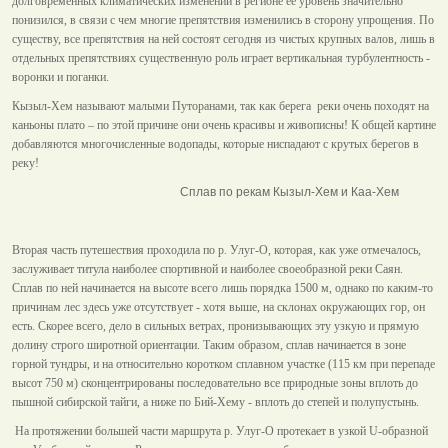
долговременных климатических изменений в регионе ее уровень значительно
понизился, в связи с чем многие препятствия изменились в сторону упрощения. По
существу, все препятствия на ней состоят сегодня из чистых крупных валов, лишь в
отдельных препятствиях существенную роль играет вертикальная турбулентность -
воронки и поганки.
Кызыл-Хем называют малыми Путоранами, так как берега реки очень походят на
каньоны плато – по этой причине они очень красивы и живописны! К общей картине
добавляются многочисленные водопады, которые ниспадают с крутых берегов в
реку!
Сплав по рекам Кызыл-Хем и Каа-Хем
Вторая часть путешествия проходила по р. Улуг-О, которая, как уже отмечалось,
заслуживает титула наиболее спортивной и наиболее своеобразной реки Саян.
Сплав по ней начинается на высоте всего лишь порядка 1500 м, однако по каким-то
причинам лес здесь уже отсутствует - хотя выше, на склонах окружающих гор, он
есть. Скорее всего, дело в сильных ветрах, пронизывающих эту узкую и прямую
долину строго широтной ориентации. Таким образом, сплав начинается в зоне
горной тундры, и на относительно коротком сплавном участке (115 км при перепаде
высот 750 м) сконцентрированы последовательно все природные зоны вплоть до
пышной сибирской тайги, а ниже по Бий-Хему - вплоть до степей и полупустынь.
На протяжении большей части маршрута р. Улуг-О протекает в узкой U-образной