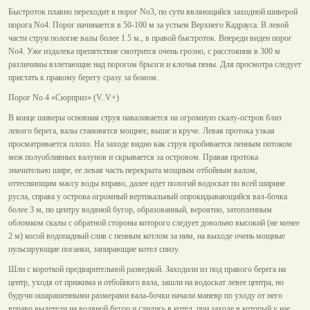
Быстроток плавно переходит в порог No3, по сути являющийся заходной шиверой
порога No4. Порог начинается в 50-100 м за устьем Верхнего Кадрауса. В левой
части струи пологие валы более 1.5 м., в правой быстроток. Впереди виден порог
No4. Уже издалека препятствие смотрится очень грозно, с расстояния в 300 м
различимы взлетающие над порогом брызги и клочья пены. Для просмотра следует
пристать к правому берегу сразу за бомом.
Порог No 4 «Сюрприз» (V..V+)
В конце шиверы основная струя наваливается на огромную скалу-остров близ
левого берега, валы становятся мощнее, выше и круче. Левая протока узкая
просматривается плохо. На заходе видно как струя пробивается пенным потоком
меж полуобливных валунов и скрывается за островом. Правая протока
значительно шире, ее левая часть перекрыта мощным отбойным валом,
оттесняющим массу воды вправо, далее идет пологий водоскат по всей ширине
русла, справа у острова огромный вертикальный опрокидывающийся вал-бочка
более 3 м, по центру водяной бугор, образованный, вероятно, затопленным
обломком скалы с обратной стороны которого следует довольно высокий (не менее
2 м) косой водопадный слив с пенным котлом за ним, на выходе очень мощные
пульсирующие поганки, запирающие котел снизу.
Шли с короткой предварительной разведкой. Заходили из под правого берега на
центр, уходя от прижима и отбойного вала, зашли на водоскат левее центра, но
будучи ошарашенными размерами вала-бочки начали маневр по уходу от него
вправо вылетели на водяной бугор и слились в котел, при заходе в который у нас