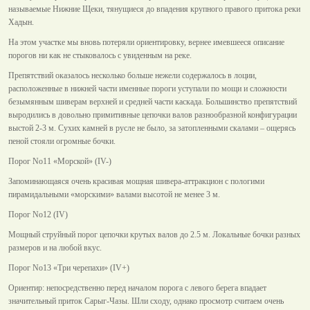
называемые Нижние Щеки, тянущиеся до впадения крупного правого притока реки
Хадын.
На этом участке мы вновь потеряли ориентировку, вернее имевшееся описание
порогов ни как не стыковалось с увиденным на реке.
Препятствий оказалось несколько больше нежели содержалось в лоции,
расположенные в нижней части именные пороги уступали по мощи и сложности
безымянным шиверам верхней и средней части каскада. Большинство препятствий
выродились в довольно примитивные цепочки валов разнообразной конфигурации
выстой 2-3 м. Сухих камней в русле не было, за затопленными скалами – ощерясь
пеной стояли огромные бочки.
Порог No11 «Морской» (IV-)
Запоминающаяся очень красивая мощная шивера-аттракцион с пологими
пирамидальными «морскими» валами высотой не менее 3 м.
Порог No12 (IV)
Мощный струйный порог цепочки крутых валов до 2.5 м. Локальные бочки разных
размеров и на любой вкус.
Порог No13 «Три черепахи» (IV+)
Ориентир: непосредственно перед началом порога с левого берега впадает
значительный приток Сарыг-Чазы. Шли сходу, однако просмотр считаем очень