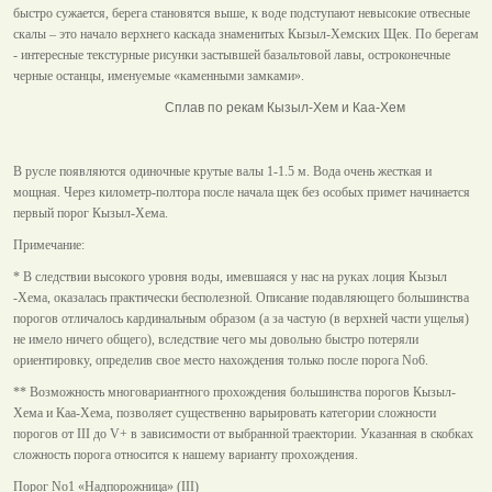
быстро сужается, берега становятся выше, к воде подступают невысокие отвесные
скалы – это начало верхнего каскада знаменитых Кызыл-Хемских Щек. По берегам
- интересные текстурные рисунки застывшей базальтовой лавы, остроконечные
черные останцы, именуемые «каменными замками».
Сплав по рекам Кызыл-Хем и Каа-Хем
В русле появляются одиночные крутые валы 1-1.5 м. Вода очень жесткая и
мощная. Через километр-полтора после начала щек без особых примет начинается
первый порог Кызыл-Хема.
Примечание:
* В следствии высокого уровня воды, имевшаяся у нас на руках лоция Кызыл
-Хема, оказалась практически бесполезной. Описание подавляющего большинства
порогов отличалось кардинальным образом (а за частую (в верхней части ущелья)
не имело ничего общего), вследствие чего мы довольно быстро потеряли
ориентировку, определив свое место нахождения только после порога No6.
** Возможность многовариантного прохождения большинства порогов Кызыл-
Хема и Каа-Хема, позволяет существенно варьировать категории сложности
порогов от III до V+ в зависимости от выбранной траектории. Указанная в скобках
сложность порога относится к нашему варианту прохождения.
Порог No1 «Надпорожница» (III)