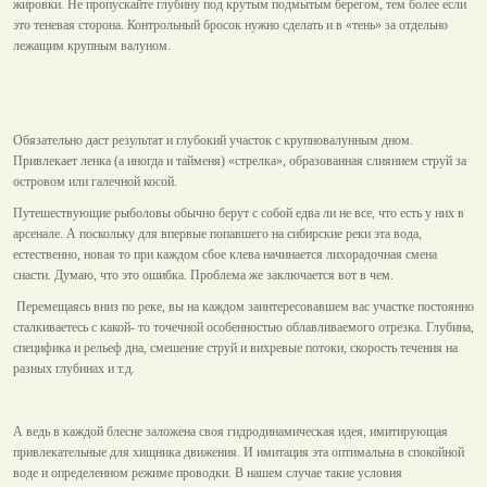
жировки. Не пропускайте глубину под крутым подмытым берегом, тем более если
это теневая сторона. Контрольный бросок нужно сделать и в «тень» за отдельно
лежащим крупным валуном.
Обязательно даст результат и глубокий участок с крупновалунным дном.
Привлекает ленка (а иногда и тайменя) «стрелка», образованная слиянием струй за
островом или галечной косой.
Путешествующие рыболовы обычно берут с собой едва ли не все, что есть у них в
арсенале. А поскольку для впервые попавшего на сибирские реки эта вода,
естественно, новая то при каждом сбое клева начинается лихорадочная смена
снасти. Думаю, что это ошибка. Проблема же заключается вот в чем.
Перемещаясь вниз по реке, вы на каждом заинтересовавшем вас участке постоянно
сталкиваетесь с какой- то точечной особенностью облавливаемого отрезка. Глубина,
специфика и рельеф дна, смешение струй и вихревые потоки, скорость течения на
разных глубинах и т.д.
А ведь в каждой блесне заложена своя гидродинамическая идея, имитирующая
привлекательные для хищника движения. И имитация эта оптимальна в спокойной
воде и определенном режиме проводки. В нашем случае такие условия