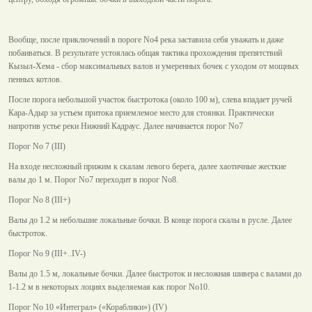
Вообще, после приключений в пороге No4 река заставила себя уважать и даже
побаиваться. В результате устоялась общая тактика прохождения препятствий
Кызыл-Хема - сбор максимальных валов и умеренных бочек с уходом от мощных
пенных котлов.
После порога небольшой участок быстротока (около 100 м), слева впадает ручей
Кара-Адыр за устьем притока приемлемое место для стоянки. Практически
напротив устье реки Нижний Кадраус. Далее начинается порог No7
Порог No 7 (III)
На входе несложный прижим к скалам левого берега, далее хаотичные жесткие
валы до 1 м. Порог No7 переходит в порог No8.
Порог No 8 (III+)
Валы до 1.2 м небольшие локальные бочки. В конце порога скалы в русле. Далее
быстроток.
Порог No 9 (III+..IV-)
Валы до 1.5 м, локальные бочки. Далее быстроток и несложная шивера с валами до
1-1.2 м в некоторых лоциях выделяемая как порог No10.
Порог No 10 «Интеграл» («Кораблики») (IV)