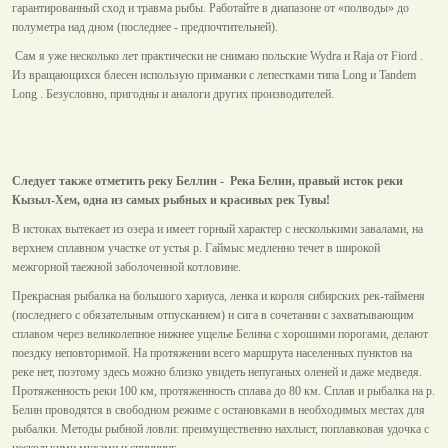
гарантированный сход и травма рыбы. Работайте в диапазоне от «полводы» до
полуметра над дном (последнее - предпочтительней).
Сам я уже несколько лет практически не снимаю польские Wydra и Raja от Fiord .
Из вращающихся блесен использую приманки с лепестками типа Long и Tandem
Long . Безусловно, пригодны и аналоги других производителей.
Следует также отметить реку Беллин - Река Белин, правый исток реки
Кызыл-Хем, одна из самых рыбных и красивых рек Тувы!
В истоках вытекает из озера и имеет горный характер с несколькими завалами, на
верхнем сплавном участке от устья р. Гаймыс медленно течет в широкой
межгорной таежной заболоченной котловине.
Прекрасная рыбалка на большого хариуса, ленка и короля сибирских рек-тайменя
(последнего с обязательным отпусканием) и сига в сочетании с захватывающим
сплавом через великолепное нижнее ущелье Белина с хорошими порогами, делают
поездку неповторимой. На протяжении всего маршрута населенных пунктов на
реке нет, поэтому здесь можно близко увидеть непуганых оленей и даже медведя.
Протяженность реки 100 км, протяженность сплава до 80 км. Сплав и рыбалка на р.
Белин проводятся в свободном режиме с остановками в необходимых местах для
рыбалки. Методы рыбной ловли: преимущественно нахлыст, поплавковая удочка с
несколькими мухами и спиннинг.