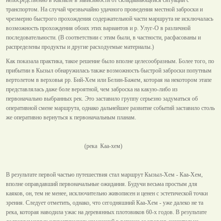
транспортом. На случай чрезвычайно удачного проведения местной заброски и
чрезмерно быстрого прохождения содержательной части маршрута не исключалась
возможность прохождения обоих этих вариантов и р. Улуг-О в различной
последовательности. (В соответствии с этим были, в частности, расфасованы и
распределены продукты и другие расходуемые материалы.)
Как показала практика, такое решение было вполне целесообразным. Более того, по
прибытии в Кызыл обнаружилась также возможность быстрой заброски попутным
вертолетом в верховья рр. Бий-Хем или Белин-Бажем, которая на некотором этапе
представлялась даже боле вероятной, чем заброска на какую-либо из
первоначально выбранных рек. Это заставило группу серьезно задуматься об
оперативной смене маршрута, однако дальнейшее развитие событий заставило столь
же оперативно вернуться к первоначальным планам.
(река Каа-хем)
В результате первой частью путешествия стал маршрут Кызыл-Хем - Каа-Хем,
вполне оправдавший первоначальные ожидания. Будучи весьма простым для
каяков, он, тем не менее, исключительно живописен и ценен с эстетической точки
зрения. Следует отметить, однако, что сегодняшний Каа-Хем - уже далеко не та
река, которая наводила ужас на деревянных плотовиков 60-х годов. В результате