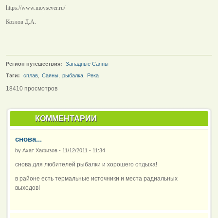
https://www.moysever.ru/
Козлов Д.А.
Регион путешествия:
Западные Саяны
Тэги:
сплав
,
Саяны
,
рыбалка
,
Река
18410 просмотров
КОММЕНТАРИИ
снова...
by
Ахат Хафизов
-
11/12/2011 - 11:34
снова для любителей рыбалки и хорошего отдыха!
в районе есть термальные источники и места радиальных
выходов!