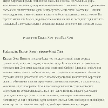
Перед Стрелкой в русле появляются скальные острова, причудливых форм,
живописные заливчики, окруженные невысокими отвесными скалами...Здесь нужно
быть очень внимательным, дабы не пропустить место чалки на стрелке... Так как
непосредственно в месте слияния вылезти на берег практически не возможно. На
стрелке хиленький Музей, видимо сильно обнищавший за последние годы: неплохи
настольный макет катамарана и деревянная пушка установленная на самом мысу.
(устье реки Кызыл-Хем - река Каа-Хем)
Рыбалка на Кызыл-Хеме и в республике Тува
Кызыл-Хем.
Имея за плечами более чем тридцатилетний опыт водных
путешествий, могу утверждать, что от Алтая до Тункинской части Саян ничего
похожего нет. Это самая красивая река восточной Сибири! Здесь все необычно и
величественно, даже по сибирским меркам. Прорезав в четвертичных базальтах
глубокий каньон, река тем не менее осталась просторной и солнечной. Береговые
скалы и обточенные валуны чередуются с песчаными пляжами, а места стоянок
живописны и разнообразны. Река классифицирована четвертой категорией
сложности, но все пороги локальны, и при наличии минимального количества
проводников она доступна путешественникам, имеющим даже начальную
подготовку. А вот с рыбалкой здесь сложнее. Кызыл-Хем, несмотря на свой горный
характер, почти повсеместно глубока, изобилует ямами и почти не дает