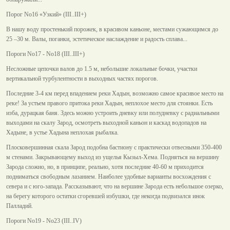
Порог No16 «Узкий» (III..III+)
В нашу воду простенький порожек, в красивом каньоне, местами сужающимся до
25 –30 м. Валы, поганки, эстетическое наслаждение и радость сплава...
Пороги No17 - No18 (III..III+)
Несложные цепочки валов до 1.5 м, небольшие локальные бочки, участки
вертикальной турбулентности в выходных частях порогов.
Последние 3-4 км перед впадением реки Хадын, возможно самое красивое место на
реке! За устьем правого притока реки Хадын, неплохое место для стоянки. Есть
изба, дурацкая баня. Здесь можно устроить дневку или полудневку с радиальными
выходами на скалу Зарод, осмотреть выходной каньон и каскад водопадов на
Хадыне, в устье Хадына неплохая рыбалка.
Плосковершинная скала Зарод подобна бастиону с практически отвесными 350-400
м стенами. Закрывающему выход из ущелья Кызыл-Хема. Подняться на вершину
Зарода сложно, но, в принципе, реально, хотя последние 40-60 м приходится
подниматься свободным лазанием. Наиболее удобные варианты восхождения с
севера и с юго-запада. Рассказывают, что на вершине Зарода есть небольшое озерко,
на берегу которого остатки сгоревшей избушки, где некогда подвизался инок
Палладий.
Пороги No19 - No23 (III..IV)