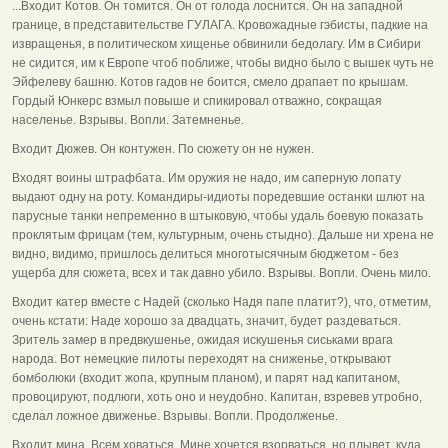
...Входит Котов. Он томится. Он от голода лоснится. Он на западной
границе, в представительстве ГУЛАГА. Кровожадные гэбисты, падкие на
извращенья, в политическом хищенье обвинили бедолагу. Им в Сибири
не сидится, им к Европе чтоб поближе, чтобы видно было с вышек чуть не
Эйфелеву башню. Котов гадов не боится, смело драпает по крышам.
Гордый Юнкерс взмыл повыше и спикировал отважно, сокращая
населенье. Взрывы. Вопли. Затемненье.
Входит Дюжев. Он контужен. По сюжету он не нужен.
Входят воины штрафбата. Им оружия не надо, им саперную лопату
выдают одну на роту. Командиры-идиоты поредевшие останки шлют на
парусные танки непременно в штыковую, чтобы удаль боевую показать
проклятым фрицам (тем, культурным, очень стыдно). Дальше ни хрена не
видно, видимо, пришлось делиться многотысячным бюджетом - без
ущерба для сюжета, всех и так давно убило. Взрывы. Вопли. Очень мило.
Входит катер вместе с Надей (сколько Надя папе платит?), что, отметим,
очень кстати: Наде хорошо за двадцать, значит, будет раздеваться.
Зритель замер в предвкушенье, ожидая искушенья сиськами врага
народа. Вот немецкие пилоты переходят на сниженье, открывают
бомболюки (входит жопа, крупным планом), и парят над капитаном,
провоцируют, подлюги, хоть оно и неудобно. Капитан, взревев утробно,
сделал ложное движенье. Взрывы. Вопли. Продолженье.
Входит мина. Всем ховаться. Мине хочется взорваться, но плывет, куда