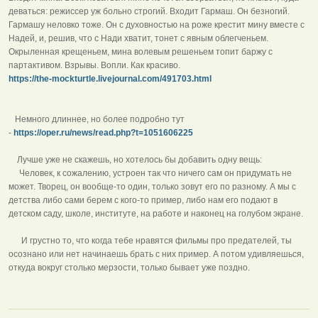
деваться: режиссер уж больно строгий. Входит Гармаш. Он безногий.
Гармашу неловко тоже. Он с духовностью на роже крестит мину вместе с
Надей, и, решив, что с Нади хватит, тонет с явным облегченьем.
Окрыленная крещеньем, мина волевым решеньем топит баржу с
партактивом. Взрывы. Вопли. Как красиво.
https://the-mockturtle.livejournal.com/491703.html
Немного длиннее, но более подробно тут
-
https://oper.ru/news/read.php?t=1051606225
Лучше уже не скажешь, но хотелось бы добавить одну вещь:
Человек, к сожалению, устроен так что ничего сам он придумать не
может. Творец, он вообще-то один, только зовут его по разному. А мы с
детства либо сами берем с кого-то пример, либо нам его подают в
детском саду, школе, институте, на работе и наконец на голубом экране.
И грустно то, что когда тебе нравятся фильмы про предателей, ты
осознано или нет начинаешь брать с них пример. А потом удивляешься,
откуда вокруг столько мерзости, только бывает уже поздно.