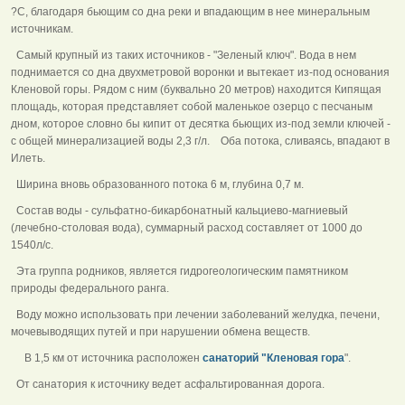
?C, благодаря бьющим со дна реки и впадающим в нее минеральным
источникам.
Самый крупный из таких источников - "Зеленый ключ". Вода в нем
поднимается со дна двухметровой воронки и вытекает из-под основания
Кленовой горы. Рядом с ним (буквально 20 метров) находится Кипящая
площадь, которая представляет собой маленькое озерцо с песчаным
дном, которое словно бы кипит от десятка бьющих из-под земли ключей -
с общей минерализацией воды 2,3 г/л. Оба потока, сливаясь, впадают в
Илеть.
Ширина вновь образованного потока 6 м, глубина 0,7 м.
Состав воды - сульфатно-бикарбонатный кальциево-магниевый
(лечебно-столовая вода), суммарный расход составляет от 1000 до
1540л/с.
Эта группа родников, является гидрогеологическим памятником
природы федерального ранга.
Воду можно использовать при лечении заболеваний желудка, печени,
мочевыводящих путей и при нарушении обмена веществ.
В 1,5 км от источника расположен
санаторий "Кленовая гора
".
От санатория к источнику ведет асфальтированная дорога.