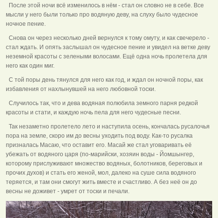
После этой ночи всё изменилось в нём - стал он словно не в себе. Все
мысли у него были только про водяную деву, на слуху было чудесное
ночное пение.
Снова он через несколько дней вернулся к тому омуту, и как свечерело -
стал ждать. И опять заслышал он чудесное пение и увидел на ветке деву
неземной красоты с зелеными волосами. Ещё одна ночь пролетела для
него как один миг.
С той поры день тянулся для него как год, и ждал он ночной поры, как
избавления от нахлынувшей на него любовной тоски.
Случилось так, что и дева водяная полюбила земного парня редкой
красоты и стати, и каждую ночь пела для него чудесные песни.
Так незаметно пролетело лето и наступила осень, кончалась русалочья
пора на земле, скоро им до весны уходить под воду. Как-то русалка
призналась Масаю, что оставит его. Масай же стал уговаривать её
убежать от водяного царя (по-марийски, хозяин воды - Йомшынгер,
которому прислуживают множество водяных, болотников, береговых и
прочих духов) и стать его женой, мол, далеко на суше сила водяного
теряется, и там они смогут жить вместе и счастливо. А без неё он до
весны не доживет - умрет от тоски и печали.