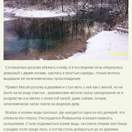
Согласилась русалка убежать к нему, и в последнюю ночь обернулась
девушкой с двумя ногами, оделась в простые одежды, только волосы
выдавали её нечеловеческое происхождение.
Привел Масай русалку в деревню и стал жить с неё как с женой, но не
было на их роду счастья - деревенские жители сразу заподозрили их в
колдовстве и в связях с нечистой силой, даже собаки, почуяв
нечеловечески запах лаяли на водяную деву.
Вскоре и хозяин воды прознал, где находится одна из его дочерей, что
сбежала без спросу. Рассердился Йомшынгер и решил наказать
ослушников. Стала подниматься в реке вода, затопила сперва пастбища
и редкие поля среди леса, а потом стала добираться до их деревни.