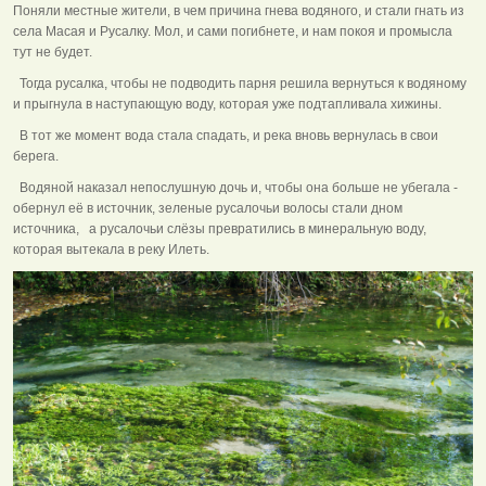
Поняли местные жители, в чем причина гнева водяного, и стали гнать из
села Масая и Русалку. Мол, и сами погибнете, и нам покоя и промысла
тут не будет.
Тогда русалка, чтобы не подводить парня решила вернуться к водяному
и прыгнула в наступающую воду, которая уже подтапливала хижины.
В тот же момент вода стала спадать, и река вновь вернулась в свои
берега.
Водяной наказал непослушную дочь и, чтобы она больше не убегала -
обернул её в источник, зеленые русалочьи волосы стали дном
источника, а русалочьи слёзы превратились в минеральную воду,
которая вытекала в реку Илеть.