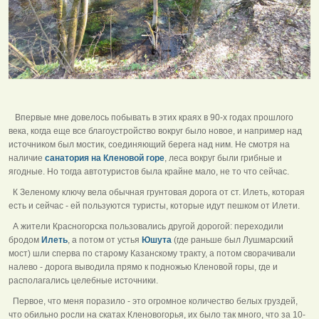
Впервые мне довелось побывать в этих краях в 90-х годах прошлого
века, когда еще все благоустройство вокруг было новое, и например над
источником был мостик, соединяющий берега над ним. Не смотря на
наличие
санатория на Кленовой горе
, леса вокруг были грибные и
ягодные. Но тогда автотуристов была крайне мало, не то что сейчас.
К Зеленому ключу вела обычная грунтовая дорога от ст. Илеть, которая
есть и сейчас - ей пользуются туристы, которые идут пешком от Илети.
А жители Красногорска пользовались другой дорогой: переходили
бродом
Илеть
, а потом от устья
Юшута
(где раньше был Лушмарский
мост) шли сперва по старому Казанскому тракту, а потом сворачивали
налево - дорога выводила прямо к подножью Кленовой горы, где и
располагались целебные источники.
Первое, что меня поразило - это огромное количество белых груздей,
что обильно росли на скатах Кленовогорья, их было так много, что за 10-