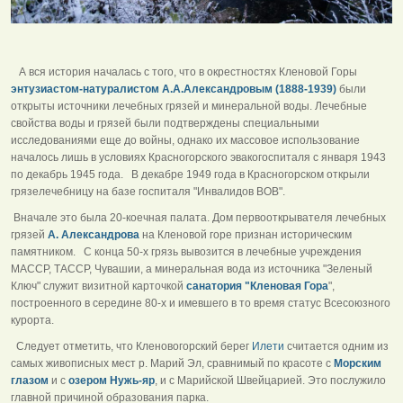
А вся история началась с того, что в окрестностях Кленовой Горы
энтузиастом-натуралистом А.А.Александровым (1888-1939)
были
открыты источники лечебных грязей и минеральной воды. Лечебные
свойства воды и грязей были подтверждены специальными
исследованиями еще до войны, однако их массовое использование
началось лишь в условиях Красногорского эвакогоспиталя с января 1943
по декабрь 1945 года. В декабре 1949 года в Красногорском открыли
грязелечебницу на базе госпиталя "Инвалидов ВОВ".
Вначале это была 20-коечная палата. Дом первооткрывателя лечебных
грязей
А. Александрова
на Кленовой горе признан историческим
памятником. С конца 50-х грязь вывозится в лечебные учреждения
МАССР, ТАССР, Чувашии, а минеральная вода из источника "Зеленый
Ключ" служит визитной карточкой
санатория "Кленовая Гора
",
построенного в середине 80-х и имевшего в то время статус Всесоюзного
курорта.
Следует отметить, что Кленовогорский берег
Илети
считается одним из
самых живописных мест р. Марий Эл, сравнимый по красоте с
Морским
глазом
и с
озером Нужь-яр
, и с Марийской Швейцарией. Это послужило
главной причиной образования парка.