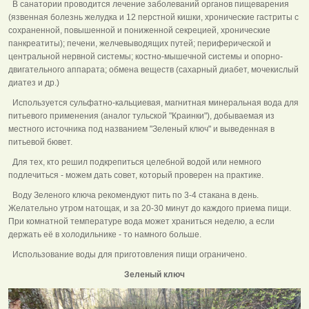
В санатории проводится лечение заболеваний органов пищеварения
(язвенная болезнь желудка и 12 перстной кишки, хронические гастриты с
сохраненной, повышенной и пониженной секрецией, хронические
панкреатиты); печени, желчевыводящих путей; периферической и
центральной нервной системы; костно-мышечной системы и опорно-
двигательного аппарата; обмена веществ (сахарный диабет, мочекислый
диатез и др.)
Используется сульфатно-кальциевая, магнитная минеральная вода для
питьевого применения (аналог тульской "Краинки"), добываемая из
местного источника под названием "Зеленый ключ" и выведенная в
питьевой бювет.
Для тех, кто решил подкрепиться целебной водой или немного
подлечиться - можем дать совет, который проверен на практике.
Воду Зеленого ключа рекомендуют пить по 3-4 стакана в день.
Желательно утром натощак, и за 20-30 минут до каждого приема пищи.
При комнатной температуре вода может храниться неделю, а если
держать её в холодильнике - то намного больше.
Использование воды для приготовления пищи ограничено.
Зеленый ключ