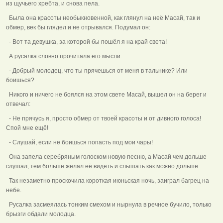
из щучьего хребта, и снова пела.
Была она красоты необыкновенной, как глянул на неё Масай, так и
обмер, век бы глядел и не отрывался. Подумал он:
- Вот та девушка, за которой бы пошёл я на край света!
А русалка словно прочитала его мысли:
- Добрый молодец, что ты прячешься от меня в тальнике? Или
боишься?
Никого и ничего не боялся на этом свете Масай, вышел он на берег и
отвечал:
- Не прячусь я, просто обмер от твоей красоты и от дивного голоса!
Спой мне ещё!
- Слушай, если не боишься попасть под мои чары!
Она запела серебряным голоском новую песню, а Масай чем дольше
слушал, тем больше желал её видеть и слышать как можно дольше...
Так незаметно проскочила короткая июньская ночь, заиграл багрец на
небе.
Русалка засмеялась тонким смехом и нырнула в речное бучило, только
брызги обдали молодца.