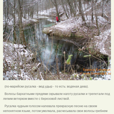
(по-марийски русалка - вюд удыр - то есть: водяная дева).
Волосы бархатными прядями скрывали наготу русалки и трепетали под
легким ветерком вместе с березовой листвой.
Русалка чудным голосом напевала прекрасную песню на своем
непонятном языке, потом умолкала, расчесывала свои волосы гребнем