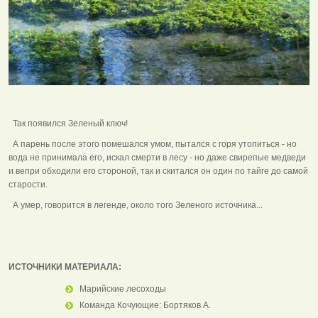
Так появился Зеленый ключ!
А парень после этого помешался умом, пытался с горя утопиться - но
вода не принимала его, искал смерти в лесу - но даже свирепые медведи
и вепри обходили его стороной, так и скитался он один по тайге до самой
старости.
А умер, говорится в легенде, около того Зеленого источника...
ИСТОЧНИКИ МАТЕРИАЛА:
Марийские лесоходы
Команда Кочующие: Бортяков А.