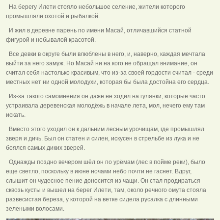
На берегу Илети стояло небольшое селение, жители которого
промышляли охотой и рыбалкой.
И жил в деревне парень по имени Масай, отличавшийся статной
фигурой и небывалой красотой.
Все девки в округе были влюблены в него, и, наверно, каждая мечтала
выйти за него замуж. Но Масай ни на кого не обращал внимание, он
считал себя настолько красивым, что из-за своей гордости считал - среди
местных нет ни одной молодухи, которая бы была достойна его сердца.
Из-за такого самомнения он даже не ходил на гулянки, которые часто
устраивала деревенская молодёжь в начале лета, мол, нечего ему там
искать.
Вместо этого уходил он к дальним лесным урочищам, где промышлял
зверя и дичь. Был он статен и силен, искусен в стрельбе из лука и не
боялся самых диких зверей.
Однажды поздно вечером шёл он по урёмам (лес в пойме реки), было
еще светло, поскольку в июне ночами небо почти не гаснет. Вдруг,
слышит он чудесное пение доносится из чащи. Он стал продираться
сквозь кусты и вышел на берег Илети, там, около речного омута стояла
развесистая береза, у которой на ветке сидела русалка с длинными
зелеными волосами.