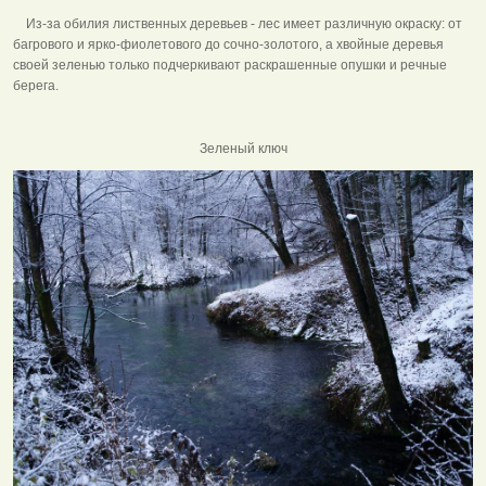
Из-за обилия лиственных деревьев - лес имеет различную окраску: от
багрового и ярко-фиолетового до сочно-золотого, а хвойные деревья
своей зеленью только подчеркивают раскрашенные опушки и речные
берега.
Зеленый ключ