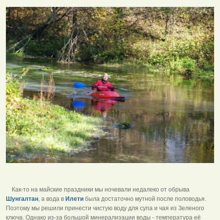
Как-то на майские праздники мы ночевали недалеко от обрыва
Шунгалтан
, а вода в
Илети
была достаточно мутной после половодья.
Поэтому мы решили принести чистую воду для супа и чая из Зеленого
ключа. Однако из-за большой минерализации воды - температура её