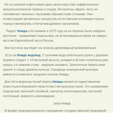
Из-за наличия известняков здесь много карстово-суффозионных
воронок различной глубины и пещер. Интересны овраги, часть их
напоминает каньоны с высокими обрывистыми стенками. Они -
иллюстрация эрозионных процессов, естественная коллекция горных
пород и минералов, отпечатков древних организмов.
Радует
Немда
и ботаников: в 1975 году на ее берегах было найдено
растение - шивереккия подольская, не встречавшееся ранее на северо-
востоке Европейской части России.
Фантастично выглядит на склонах древовидный можжевельник.
Есть на
Немде
водопад
. Ступенями вода небольшого ручья у деревни
Буржата падает с 14-метровой высоты, рождая в летние солнечные дни
радугу, а в зимнюю стужу - ажурную занавесь. Залесенные берега реки
хранят и следы древних культур. Городища ананьинской культуры
имеются в нижнем и среднем течении Немды.
Для пяти видов растений берега
Немды
являются единственным
известным в Кировской области местом произрастания. Это шивереккия
подольская, молочай стройный, лапчатка пенсильванская, костеней
постенный, живокость клиновидная.
река Немда
В форме природоохранного учреждения государственный природный