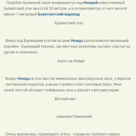
Подобно былинной скале возвышается над
Немдой
известняковый
Буржатский утес высотой 30 метров, а в полукилометре от него весело
звенит 7-метровый
Береснятский водопад
Буржатский утес
Внизу под Буржацким утёсом на реке
Немда
расположился маленький
порожек - Буржацкий перекат, где местные рыболовы пытают счастье на
удочки и спиннинги.
порог на Немде
Вокруг
Немды
в этих местах живописные многоярусные леса, у берегов
- лиственный подлесок, а выше стройно стоят сосновые боры. Река
синей лентой обтекает пойменные луга и убегает к вятским горам.
Вятский вал
заказник Пижемский
Очень красив вид с Буржацкого утёса - справа из глубокого оврага