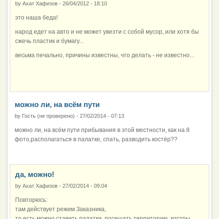
by
Ахат Хафизов
-
26/04/2012 - 18:10
это наша беда!
народ едет на авто и не может увезти с собой мусор, или хотя бы
сжечь пластик и бумагу...
весьма печально, причины известны, что делать - не известно...
можно ли, на всём пути
by
Гость (не проверено)
-
27/02/2014 - 07:13
можно ли, на всём пути прибывания в этой местности, как на 8
фото,располагаться в палатке, спать, разводить костёр??
да, можно!
by
Ахат Хафизов
-
27/02/2014 - 09:04
Повторюсь:
там действует режим Заказника,
то есть можно ставить палатки, посещать территорию, костры