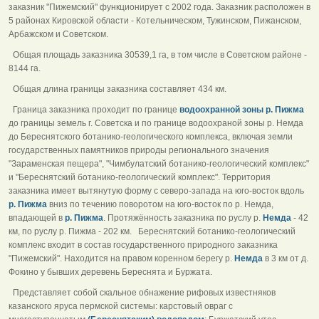
заказник "Пижемский" функционирует с 2002 года. Заказник расположен в
5 районах Кировской области - Котельническом, Тужинском, Пижанском,
Арбажском и Советском.
Общая площадь заказника 30539,1 га, в том числе в Советском районе -
8144 га.
Общая длина границы заказника составляет 434 км.
Граница заказника проходит по границе
водоохранной зоны р. Пижма
до границы земель г. Советска и по границе водоохраной зоны р. Немда
до Береснятского ботанико-геологического комплекса, включая земли
государственных памятников природы регионального значения
"Зараменская пещера", "Чимбулатский ботанико-геологический комплекс"
и "Береснятский ботанико-геологический комплекс". Территория
заказника имеет вытянутую форму с северо-запада на юго-восток вдоль
р. Пижма
вниз по течению поворотом на юго-восток по р. Немда,
впадающей в
р. Пижма
. Протяжённость заказника по руслу р.
Немда
- 42
км, по руслу р. Пижма - 202 км. Береснятский ботанико-геологический
комплекс входит в состав государственного природного заказника
"Пижемский". Находится на правом коренном берегу р.
Немда
в 3 км от д.
Фокино у бывших деревень Береснята и Буржата.
Представляет собой скальное обнажение рифовых известняков
казанского яруса пермской системы: карстовый овраг с