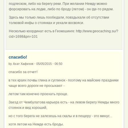
подлеском, либо на берегу реки. При желании Немду можно
форсировать на лодке, либо по броду (летом) - он где-то рядом.
Здесь мы только лишь пообедали, повздыхали об отсутствии
толковой инфы о стоянках и уехали восвояси.
Несколько координат есть в Геокешинге: http://www.geocaching.su/?
cid=1698&pn=101
спасибо!
by
Ахат Хафизов
-
05/05/2015 - 06:50
спасибо за отчет!
в тех краях почвы глина и суглинок - поэтому на майские праздники
чаще всего дороги не просыхают -
летом там конечно проехать проще.
Заезд от Чембулатова карьера есть - на левом берегу Немды много
стоянок и вид хороший,
но с того берега не залезешь на скалы и в пещеру - это минус...
хотя летом на Немде есть броды.