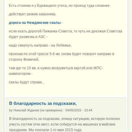
Есть стоянка и у Буржацкого утеса, но проезд туда сложнее.
действует режим заказника.
дорога на Немдинские скалы
-
если ехать дорогой Пижанка-Советск, то чуть не доезжая Советска
будет развязка и АЗС -
надо свернуть направо - на Лебяжье,
проехав по этой трассе 5-6 км. снова будет поворот направо в
сторону Фомичей,
там где-то 15 км. и нужно вооружиться картой или ЖПС-
навигатором -
скалы будут справа...
В благодарность за подсказки,
by
Николай Жданов (не проверено)
-
04/05/2015 - 23:44
В благодарность за подсказки, опишу ситуацию, которую полезно
учесть гостям этих мест, если соберутся на машинах в майские
праздники. Мы поехали 1-го мая 2015 года.