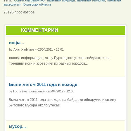
Тэги:
Советский район КО
,
памятник природы
,
памятник геологии
,
памятник
археологии
,
Кировская область
25196 просмотров
КОММЕНТАРИИ
инфа...
by
Ахат Хафизов
-
02/04/2011 - 15:01
нашел информацию, что у Буржацкого утеса собираются на
тренинги йоги и эзотерики из разных городов...
Были летом 2011 года в походе
by
Гость (не проверено)
-
26/04/2012 - 12:03
Были летом 2011 года в походе на байдарке обнаружили свалку
бытового мусора около утёса!!!
мусор...