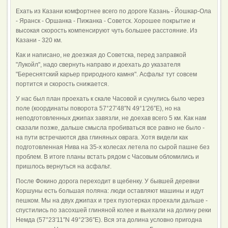
Ехать из Казани комфортнее всего по дороге Казань - Йошкар-Ола
- Яранск - Оршанка - Пижанка - Советск. Хорошее покрытие и
высокая скорость компенсируют чуть большее расстояние. Из
Казани - 320 км.
Как и написано, не доезжая до Советска, перед заправкой
"Лукойл", надо свернуть направо и доехать до указателя
"Береснятский карьер природного камня". Асфальт тут совсем
портится и скорость снижается.
У нас был план проехать к скале Часовой и сунулись было через
поле (координаты поворота 57°27′48″N 49°1′26″E), но на
неподготовленных джипах завязли, не доехав всего 5 км. Как нам
сказали позже, дальше смысла пробиваться все равно не было -
на пути встречаются два глиняных оврага. Хотя видели как
подготовленная Нива на 35-х колесах летела по сырой пашне без
проблем. В итоге планы встать рядом с Часовым обломились и
пришлось вернуться на асфальт.
После Фокино дорога переходит в щебенку. У бывшей деревни
Коршуны есть большая поляна: люди оставляют машины и идут
пешком. Мы на двух джипах и трех пузотерках проехали дальше -
спустились по засохшей глиняной колее и выехали на долину реки
Немда (57°23′11″N 49°2′36″E). Вся эта долина условно пригодна