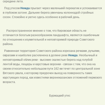
середине лета.
Под утесом
Немда
прыгает через маленький перекатик и успокаивается
в глубоком затоне. Дальние берега увенчаны колоннадой стройных
сосен. Спокойно и уютно здесь особенно в рабочий день.
Распространенное мнение о том, что Кировская область не
отличается богатым разнообразием ландшафта, является ошибочным
по отношению к изумительной и неповторимой природе Советского
района.
Равнинная территория Советского района изрезана речками, ручьями,
оврагами и наиболее расчленена в долине реки
Немда
. Необычный и
неповторимый облик реки - высокие скалистые берега над голубой
лентой воды, пещеры и карстовые воронки - связан с тем, что она на
своем относительно небольшом пути 162 км течет по центральной зоне
Вятского увала, к которому приурочен выход на поверхность таких
карстующих пород, как известняки верхнеказанских отложений пермского
возраста.
Буржацкий утес