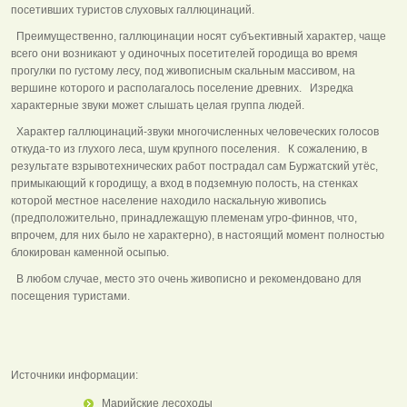
посетивших туристов слуховых галлюцинаций.
Преимущественно, галлюцинации носят субъективный характер, чаще
всего они возникают у одиночных посетителей городища во время
прогулки по густому лесу, под живописным скальным массивом, на
вершине которого и располагалось поселение древних. Изредка
характерные звуки может слышать целая группа людей.
Характер галлюцинаций-звуки многочисленных человеческих голосов
откуда-то из глухого леса, шум крупного поселения. К сожалению, в
результате взрывотехнических работ пострадал сам Буржатский утёс,
примыкающий к городищу, а вход в подземную полость, на стенках
которой местное население находило наскальную живопись
(предположительно, принадлежащую племенам угро-финнов, что,
впрочем, для них было не характерно), в настоящий момент полностью
блокирован каменной осыпью.
В любом случае, место это очень живописно и рекомендовано для
посещения туристами.
Источники информации:
Марийские лесоходы