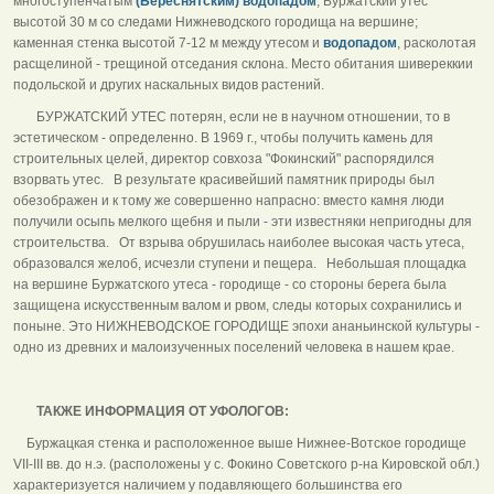
многоступенчатым
(Береснятским) водопадом
; Буржатский утес
высотой 30 м со следами Нижневодского городища на вершине;
каменная стенка высотой 7-12 м между утесом и
водопадом
, расколотая
расщелиной - трещиной отседания склона. Место обитания шивереккии
подольской и других наскальных видов растений.
БУРЖАТСКИЙ УТЕС потерян, если не в научном отношении, то в
эстетическом - определенно. В 1969 г., чтобы получить камень для
строительных целей, директор совхоза "Фокинский" распорядился
взорвать утес. В результате красивейший памятник природы был
обезображен и к тому же совершенно напрасно: вместо камня люди
получили осыпь мелкого щебня и пыли - эти известняки непригодны для
строительства. От взрыва обрушилась наиболее высокая часть утеса,
образовался желоб, исчезли ступени и пещера. Небольшая площадка
на вершине Буржатского утеса - городище - со стороны берега была
защищена искусственным валом и рвом, следы которых сохранились и
поныне. Это НИЖНЕВОДСКОЕ ГОРОДИЩЕ эпохи ананьинской культуры -
одно из древних и малоизученных поселений человека в нашем крае.
ТАКЖЕ ИНФОРМАЦИЯ ОТ УФОЛОГОВ:
Буржацкая стенка и расположенное выше Нижнее-Вотское городище
VII-III вв. до н.э. (расположены у с. Фокино Советского р-на Кировской обл.)
характеризуется наличием у подавляющего большинства его