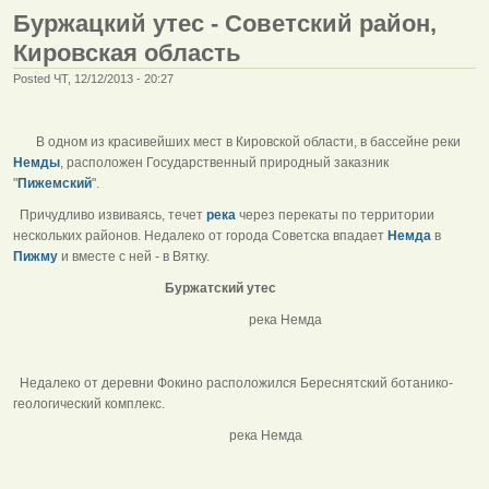
Буржацкий утес - Советский район,
Кировская область
Posted ЧТ, 12/12/2013 - 20:27
В одном из красивейших мест в Кировской области, в бассейне реки
Немды
, расположен Государственный природный заказник
"
Пижемский
".
Причудливо извиваясь, течет
река
через перекаты по территории
нескольких районов. Недалеко от города Советска впадает
Немда
в
Пижму
и вместе с ней - в Вятку.
Буржатский утес
река Немда
Недалеко от деревни Фокино расположился Береснятский ботанико-
геологический комплекс.
река Немда