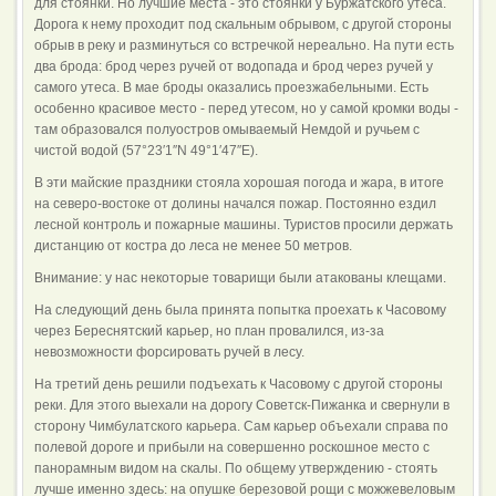
для стоянки. Но лучшие места - это стоянки у Буржатского утеса.
Дорога к нему проходит под скальным обрывом, с другой стороны
обрыв в реку и разминуться со встречкой нереально. На пути есть
два брода: брод через ручей от водопада и брод через ручей у
самого утеса. В мае броды оказались проезжабельными. Есть
особенно красивое место - перед утесом, но у самой кромки воды -
там образовался полуостров омываемый Немдой и ручьем с
чистой водой (57°23′1″N 49°1′47″E).
В эти майские праздники стояла хорошая погода и жара, в итоге
на северо-востоке от долины начался пожар. Постоянно ездил
лесной контроль и пожарные машины. Туристов просили держать
дистанцию от костра до леса не менее 50 метров.
Внимание: у нас некоторые товарищи были атакованы клещами.
На следующий день была принята попытка проехать к Часовому
через Береснятский карьер, но план провалился, из-за
невозможности форсировать ручей в лесу.
На третий день решили подъехать к Часовому с другой стороны
реки. Для этого выехали на дорогу Советск-Пижанка и свернули в
сторону Чимбулатского карьера. Сам карьер объехали справа по
полевой дороге и прибыли на совершенно роскошное место с
панорамным видом на скалы. По общему утверждению - стоять
лучше именно здесь: на опушке березовой рощи с можжевеловым