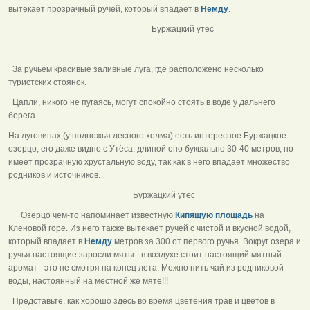
вытекает прозрачный ручей, который впадает в
Немду
.
Буржацкий утес
За ручьём красивые заливные луга, где расположено несколько
туристских стоянок.
Цапли, никого не пугаясь, могут спокойно стоять в воде у дальнего
берега.
На луговинах (у подножья лесного холма) есть интересное Буржацкое
озерцо, его даже видно с Утёса, длиной оно буквально 30-40 метров, но
имеет прозрачную хрустальную воду, так как в него впадает множество
родников и источников.
Буржацкий утес
Озерцо чем-то напоминает известную
Кипящую площадь
на
Кленовой горе. Из него также вытекает ручей с чистой и вкусной водой,
который впадает в
Немду
метров за 300 от первого ручья. Вокруг озера и
ручья настоящие заросли мяты - в воздухе стоит настоящий мятный
аромат - это не смотря на конец лета. Можно пить чай из родниковой
воды, настоянный на местной же мяте!!!
Представьте, как хорошо здесь во время цветения трав и цветов в