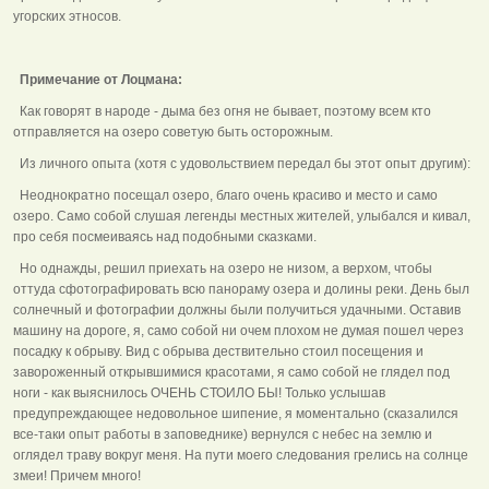
угорских этносов.
Примечание от Лоцмана:
Как говорят в народе - дыма без огня не бывает, поэтому всем кто
отправляется на озеро советую быть осторожным.
Из личного опыта (хотя с удовольствием передал бы этот опыт другим):
Неоднократно посещал озеро, благо очень красиво и место и само
озеро. Само собой слушая легенды местных жителей, улыбался и кивал,
про себя посмеиваясь над подобными сказками.
Но однажды, решил приехать на озеро не низом, а верхом, чтобы
оттуда сфотографировать всю панораму озера и долины реки. День был
солнечный и фотографии должны были получиться удачными. Оставив
машину на дороге, я, само собой ни очем плохом не думая пошел через
посадку к обрыву. Вид с обрыва дествительно стоил посещения и
завороженный открывшимися красотами, я само собой не глядел под
ноги - как выяснилось ОЧЕНЬ СТОИЛО БЫ! Только услышав
предупреждающее недовольное шипение, я моментально (сказалился
все-таки опыт работы в заповеднике) вернулся с небес на землю и
оглядел траву вокруг меня. На пути моего следования грелись на солнце
змеи! Причем много!