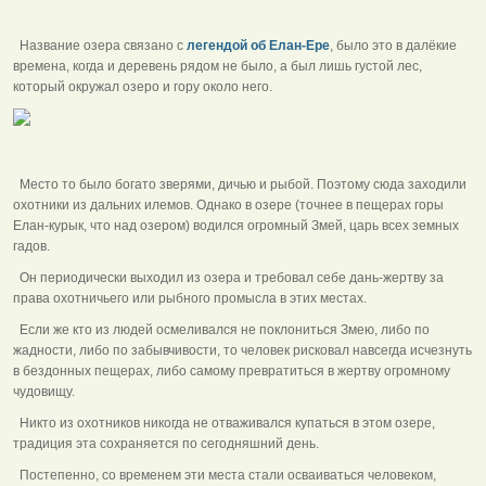
Название озера связано с
легендой об Елан-Ере
, было это в далёкие
времена, когда и деревень рядом не было, а был лишь густой лес,
который окружал озеро и гору около него.
Место то было богато зверями, дичью и рыбой. Поэтому сюда заходили
охотники из дальних илемов. Однако в озере (точнее в пещерах горы
Елан-курык, что над озером) водился огромный Змей, царь всех земных
гадов.
Он периодически выходил из озера и требовал себе дань-жертву за
права охотничьего или рыбного промысла в этих местах.
Если же кто из людей осмеливался не поклониться Змею, либо по
жадности, либо по забывчивости, то человек рисковал навсегда исчезнуть
в бездонных пещерах, либо самому превратиться в жертву огромному
чудовищу.
Никто из охотников никогда не отваживался купаться в этом озере,
традиция эта сохраняется по сегодняшний день.
Постепенно, со временем эти места стали осваиваться человеком,