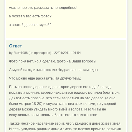
можно про это рассказать поподробнее!
а может у вас есть фото?
а в какой деревне музей?
Ответ
by
Лист1988 (не проверено)
-
22/01/2011 - 01:54
Фото пока нет, но я сделаю. фото на Ваши вопросы
А музей находиться в школе Чедраяла она там одна.
Что можно еще расказать. На другую тему,
Есть на конце деревни одно старое дерево его года 3 назад
поразила молния. дерево находиться радом с могилой богатыря.
Дак вот есть поверье, что если забраться на это дерево, (а оно
было метров 18-20) и спускаться в низ верх ногами, то у корней
дерева можно увидеть много змей и золота. И если ты не
испугаешься и сможешь забрать его, то золото твое.
Так же местное население верит, что у каждого в доме живет змея.
И если увидишь рядом с домом змею. то плохая примета-возможн