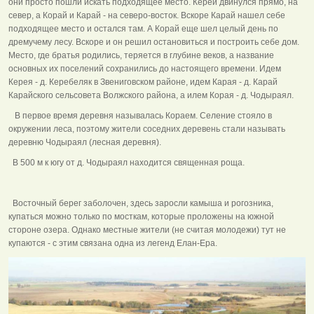
они просто пошли искать подходящее место. Керей двинулся прямо, на
север, а Корай и Карай - на северо-восток. Вскоре Карай нашел себе
подходящее место и остался там. А Корай еще шел целый день по
дремучему лесу. Вскоре и он решил остановиться и построить себе дом.
Место, где братья родились, теряется в глубине веков, а название
основных их поселений сохранились до настоящего времени. Идем
Керея - д. Керебеляк в Звениговском районе, идем Карая - д. Карай
Карайского сельсовета Волжского района, а илем Корая - д. Чодыраял.
В первое время деревня называлась Кораем. Селение стояло в
окружении леса, поэтому жители соседних деревень стали называть
деревню Чодыраял (лесная деревня).
В 500 м к югу от д. Чодыраял находится священная роща.
Восточный берег заболочен, здесь заросли камыша и рогозника,
купаться можно только по мосткам, которые проложены на южной
стороне озера. Однако местные жители (не считая молодежи) тут не
купаются - с этим связана одна из легенд Елан-Ера.