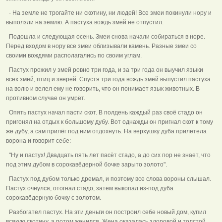
- На земле не трогайте ни скотину, ни людей! Все змеи покинули нору и
выползли на землю. А пастуха вождь змей не отпустил.
Подошла и следующая осень. Змеи снова начали собираться в норе.
Перед входом в нору все змеи облизывали камень. Разные змеи со
своими вождями располагались по своим углам.
Пастух прожил у змей ровно три года, и за три года он выучил языки
всех змей, птиц и зверей. Спустя три года вождь змей выпустил пастуха
на волю и велел ему не говорить, что он понимает язык животных. В
противном случае он умрёт.
Опять пастух начал пасти скот. В полдень каждый раз своё стадо он
пригонял на отдых к большому дубу. Вот однажды он пригнал скот к тому
же дубу, а сам прилёг под ним отдохнуть. На верхушку дуба прилетела
ворона и говорит себе:
"Ну и пастух! Двадцать пять лет пасёт стадо, а до сих пор не знает, что
под этим дубом в сорокавёдерной бочке зарыто золото".
Пастух под дубом только дремал, и поэтому все слова вороны слышал.
Пастух очнулся, отогнал стадо, затем выкопал из-под дуба
сорокавёдерную бочку с золотом.
Разбогател пастух. На эти деньги он построил себе новый дом, купил
всякую скотину, а потом женился. Жена оказалась здоровой и толстой.