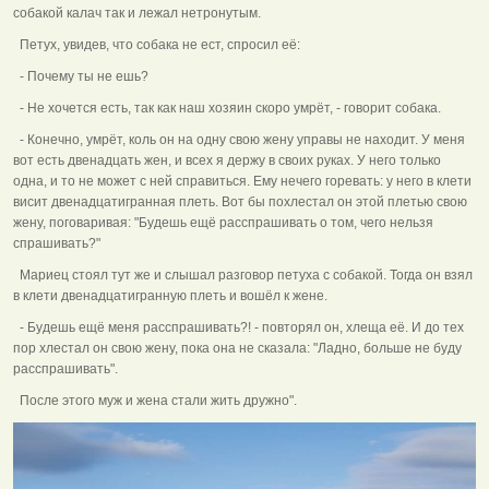
собакой калач так и лежал нетронутым.
Петух, увидев, что собака не ест, спросил её:
- Почему ты не ешь?
- Не хочется есть, так как наш хозяин скоро умрёт, - говорит собака.
- Конечно, умрёт, коль он на одну свою жену управы не находит. У меня
вот есть двенадцать жен, и всех я держу в своих руках. У него только
одна, и то не может с ней справиться. Ему нечего горевать: у него в клети
висит двенадцатигранная плеть. Вот бы похлестал он этой плетью свою
жену, поговаривая: "Будешь ещё расспрашивать о том, чего нельзя
спрашивать?"
Мариец стоял тут же и слышал разговор петуха с собакой. Тогда он взял
в клети двенадцатигранную плеть и вошёл к жене.
- Будешь ещё меня расспрашивать?! - повторял он, хлеща её. И до тех
пор хлестал он свою жену, пока она не сказала: "Ладно, больше не буду
расспрашивать".
После этого муж и жена стали жить дружно".