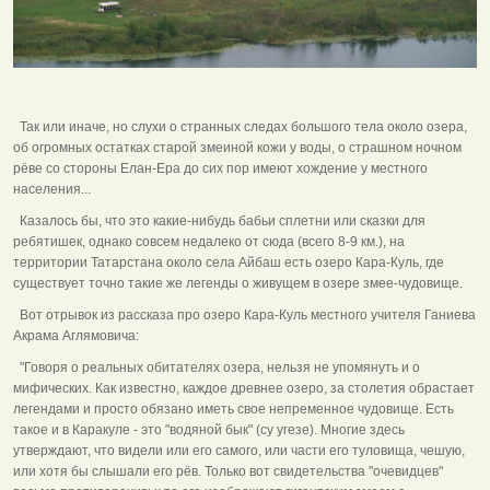
Так или иначе, но слухи о странных следах большого тела около озера,
об огромных остатках старой змеиной кожи у воды, о страшном ночном
рёве со стороны Елан-Ера до сих пор имеют хождение у местного
населения...
Казалось бы, что это какие-нибудь бабьи сплетни или сказки для
ребятишек, однако совсем недалеко от сюда (всего 8-9 км.), на
территории Татарстана около села Айбаш есть озеро Кара-Куль, где
существует точно такие же легенды о живущем в озере змее-чудовище.
Вот отрывок из рассказа про озеро Кара-Куль местного учителя Ганиева
Акрама Аглямовича:
"Говоря о реальных обитателях озера, нельзя не упомянуть и о
мифических. Как известно, каждое древнее озеро, за столетия обрастает
легендами и просто обязано иметь свое непременное чудовище. Есть
такое и в Каракуле - это "водяной бык" (су угезе). Многие здесь
утверждают, что видели или его самого, или части его туловища, чешую,
или хотя бы слышали его рёв. Только вот свидетельства "очевидцев"