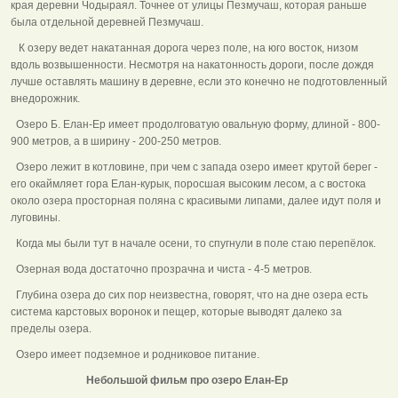
края деревни Чодыраял. Точнее от улицы Пезмучаш, которая раньше
была отдельной деревней Пезмучаш.
К озеру ведет накатанная дорога через поле, на юго восток, низом
вдоль возвышенности. Несмотря на накатонность дороги, после дождя
лучше оставлять машину в деревне, если это конечно не подготовленный
внедорожник.
Озеро Б. Елан-Ер имеет продолговатую овальную форму, длиной - 800-
900 метров, а в ширину - 200-250 метров.
Озеро лежит в котловине, при чем с запада озеро имеет крутой берег -
его окаймляет гора Елан-курык, поросшая высоким лесом, а с востока
около озера просторная поляна с красивыми липами, далее идут поля и
луговины.
Когда мы были тут в начале осени, то спугнули в поле стаю перепёлок.
Озерная вода достаточно прозрачна и чиста - 4-5 метров.
Глубина озера до сих пор неизвестна, говорят, что на дне озера есть
система карстовых воронок и пещер, которые выводят далеко за
пределы озера.
Озеро имеет подземное и родниковое питание.
Небольшой фильм про озеро Елан-Ер