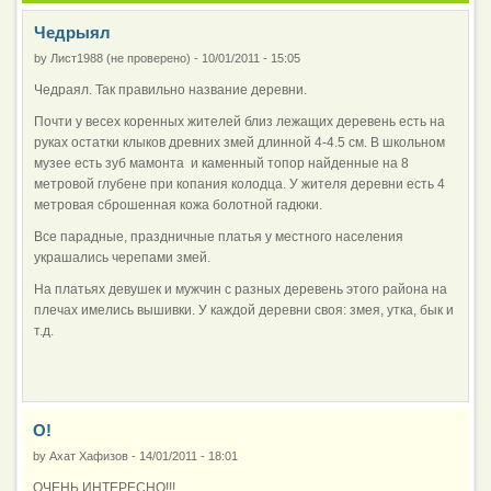
Чедрыял
by
Лист1988 (не проверено)
-
10/01/2011 - 15:05
Чедраял. Так правильно название деревни.
Почти у весех коренных жителей близ лежащих деревень есть на
руках остатки клыков древних змей длинной 4-4.5 см. В школьном
музее есть зуб мамонта и каменный топор найденные на 8
метровой глубене при копания колодца. У жителя деревни есть 4
метровая сброшенная кожа болотной гадюки.
Все парадные, праздничные платья у местного населения
украшались черепами змей.
На платьях девушек и мужчин с разных деревень этого района на
плечах имелись вышивки. У каждой деревни своя: змея, утка, бык и
т.д.
О!
by
Ахат Хафизов
-
14/01/2011 - 18:01
ОЧЕНЬ ИНТЕРЕСНО!!!