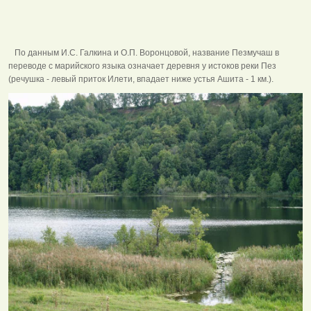
По данным И.С. Галкина и О.П. Воронцовой, название Пезмучаш в
переводе с марийского языка означает деревня у истоков реки Пез
(речушка - левый приток Илети, впадает ниже устья Ашита - 1 км.).