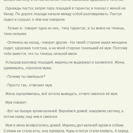
Однажды пастух запряг пару лошадей в тарантас и поехал с женой на
базар. По дороге лошади начали между собой разговаривать. Пастух
сидел и слушал, о чём они говорили.
- Только я,- говорит одна из них,- тяну тарантас, а ты вовсе не тянешь,
тяни сильнее.
- Оглянись-ка назад,- говорит другая.- На твоей стороне какая женщина
сидит, здоровая толстуха, а на моей стороне тоненький её муж. Поэтому
тебе кажется, что ты тянешь сильней меня.
Услышав разговор лошадей, мариец не выдержал и засмеялся. Жена,
удивившись, спросила мужа:
- Почему ты смеёшься?
- Просто так,- отвечает муж.
Жена заупрямилась, всё хотела выведать, отчего смеялся её муж.
Муж говорит:
- Вот на базаре купим калачей. Вернёмся домой, накормлю скотину, а
потом скажу, над чем я смеялся.
Муж и жена возвратились домой. Мариец дал калачей курам и собаке.
Собака не стала есть, она горевала. Куры и петух стали клевать. А перед