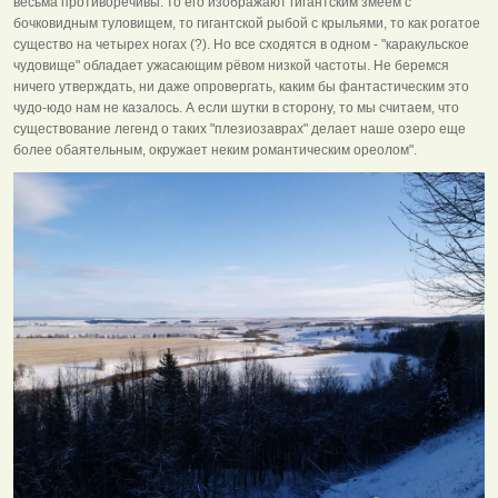
весьма противоречивы: то его изображают гигантским змеем с
бочковидным туловищем, то гигантской рыбой с крыльями, то как рогатое
существо на четырех ногах (?). Но все сходятся в одном - "каракульское
чудовище" обладает ужасающим рёвом низкой частоты. Не беремся
ничего утверждать, ни даже опровергать, каким бы фантастическим это
чудо-юдо нам не казалось. А если шутки в сторону, то мы считаем, что
существование легенд о таких "плезиозаврах" делает наше озеро еще
более обаятельным, окружает неким романтическим ореолом".