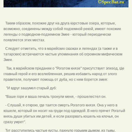
Таким образом, похожие друг на друга карстовые озера, которые,
возможно, соединены между собой подземной рекой, имеют похожие
легенды о подводном-подземном Змее - который периодически
появляется этих местах.
Следует отметить, что в марийских сказках и легендах (а также и в
татарских) встречаются частые упоминания об огромном мифическом
Змее.
Так, в марийском предании о "Рогатом князе" присутствует эпизод, где
главный герой и его возлюбленная, решив избавить народ от злого
правителя, получают помощь от дуба, но с ним борется змея:
"И вдруг зашумел старый дуб:
"Ваше горе и ваша печаль тронули меня, - прошелестел он.
- Слушай, я открою, где таится смерть Рогатого князя. Она у него в
кошеле, который он носит на груди под одеждой. В него прячет Рогатый
князь души убитых им детей, и если разорвать кошель на клочья, он
сразу умрет".
Тут расступились частые кусты, пахнуло горьким дымом, из тьмы,