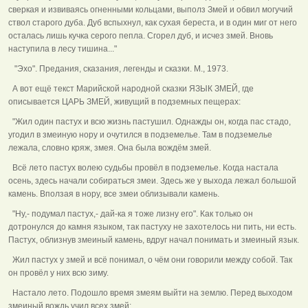
сверкая и извиваясь огненными кольцами, выполз Змей и обвил могучий
ствол старого дуба. Дуб вспыхнул, как сухая береста, и в один миг от него
осталась лишь кучка серого пепла. Сгорел дуб, и исчез змей. Вновь
наступила в лесу тишина..."
"Эхо". Предания, сказания, легенды и сказки. М., 1973.
А вот ещё текст Марийской народной сказки ЯЗЫК ЗМЕЙ, где
описывается ЦАРЬ ЗМЕЙ, живущий в подземных пещерах:
"Жил один пастух и всю жизнь пастушил. Однажды он, когда пас стадо,
угодил в змеиную нору и очутился в подземелье. Там в подземелье
лежала, словно кряж, змея. Она была вождём змей.
Всё лето пастух волею судьбы провёл в подземелье. Когда настала
осень, здесь начали собираться змеи. Здесь же у выхода лежал большой
камень. Вползая в нору, все змеи облизывали камень.
"Ну,- подумал пастух,- дай-ка я тоже лизну его". Как только он
дотронулся до камня языком, так пастуху не захотелось ни пить, ни есть.
Пастух, облизнув змеиный камень, вдруг начал понимать и змеиный язык.
Жил пастух у змей и всё понимал, о чём они говорили между собой. Так
он провёл у них всю зиму.
Настало лето. Подошло время змеям выйти на землю. Перед выходом
змеиный вождь учил всех змей: