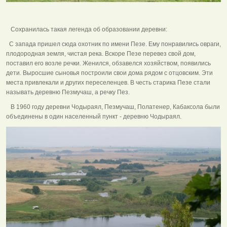
Сохранилась такая легенда об образовании деревни:
С запада пришел сюда охотник по имени Пезе. Ему понравились овраги,
плодородная земля, чистая река. Вскоре Пезе перевез свой дом,
поставил его возле речки. Женился, обзавелся хозяйством, появились
дети. Выросшие сыновья построили свои дома рядом с отцовским. Эти
места привлекали и других переселенцев. В честь старика Пезе стали
называть деревню Пезмучаш, а речку Пез.
В 1960 году деревни Чодыраял, Пезмучаш, Полатенер, Кабаксола были
объединены в один населенный пункт - деревню Чодыраял.