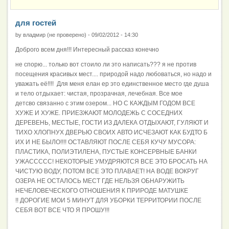
для гостей
by
владмир (не проверено)
-
09/02/2012 - 14:30
Доброго всем дня!!! Интересный рассказ конечно
не спорю... только вот стоило ли это написать??? я не против
посещения красивых мест.... природой надо любоваться, но надо и
уважать её!!!! Для меня елан ер это единственное место где душа
и тело отдыхает: чистая, прозрачная, лечебная. Все мое
детсво связанно с этим озером... НО С КАЖДЫМ ГОДОМ ВСЕ
ХУЖЕ И ХУЖЕ. ПРИЕЗЖАЮТ МОЛОДЕЖЬ С СОСЕДНИХ
ДЕРЕВЕНЬ, МЕСТЫЕ, ГОСТИ ИЗ ДАЛЕКА ОТДЫХАЮТ, ГУЛЯЮТ И
ТИХО ХЛОПНУХ ДВЕРЬЮ СВОИХ АВТО ИСЧЕЗАЮТ КАК БУДТО Б
ИХ И НЕ БЫЛО!!!! ОСТАВЛЯЮТ ПОСЛЕ СЕБЯ КУЧУ МУСОРА:
ПЛАСТИКА, ПОЛИЭТИЛЕНА, ПУСТЫЕ КОНСЕРВНЫЕ БАНКИ
УЖАССССС! НЕКОТОРЫЕ УМУДРЯЮТСЯ ВСЕ ЭТО БРОСАТЬ НА
ЧИСТУЮ ВОДУ, ПОТОМ ВСЕ ЭТО ПЛАВАЕТ! НА ВОДЕ ВОКРУГ
ОЗЕРА НЕ ОСТАЛОСЬ МЕСТ ГДЕ НЕЛЬЗЯ ОБНАРУЖИТЬ
НЕЧЕЛОВЕЧЕСКОГО ОТНОШЕНИЯ К ПРИРОДЕ МАТУШКЕ
!! ДОРОГИЕ МОИ 5 МИНУТ ДЛЯ УБОРКИ ТЕРРИТОРИИ ПОСЛЕ
СЕБЯ ВОТ ВСЕ ЧТО Я ПРОШУ!!!