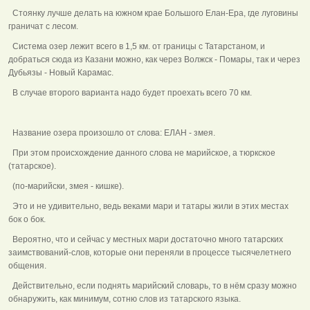
Стоянку лучше делать на южном крае Большого Елан-Ера, где луговины
граничат с лесом.
Система озер лежит всего в 1,5 км. от границы с Татарстаном, и
добраться сюда из Казани можно, как через Волжск - Помары, так и через
Дубьязы - Новый Карамас.
В случае второго варианта надо будет проехать всего 70 км.
Название озера произошло от слова: ЕЛАН - змея.
При этом происхождение данного слова не марийское, а тюркское
(татарское).
(по-марийски, змея - кишке).
Это и не удивительно, ведь веками мари и татары жили в этих местах
бок о бок.
Вероятно, что и сейчас у местных мари достаточно много татарских
заимствований-слов, которые они переняли в процессе тысячелетнего
общения.
Действительно, если поднять марийский словарь, то в нём сразу можно
обнаружить, как минимум, сотню слов из татарского языка.