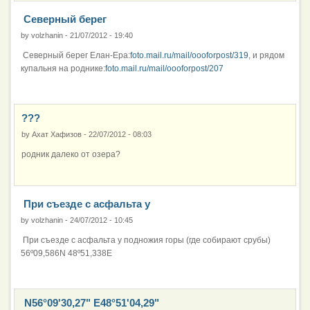
Северный берег
by
volzhanin
-
21/07/2012 - 19:40
Северный берег Елан-Ера:
foto.mail.ru/mail/oooforpost/319
, и рядом
купальня на роднике:
foto.mail.ru/mail/oooforpost/207
???
by
Ахат Хафизов
-
22/07/2012 - 08:03
родник далеко от озера?
При съезде с асфальта у
by
volzhanin
-
24/07/2012 - 10:45
При съезде с асфальта у подножия горы (где собирают срубы)
56º09,586N 48º51,338E
N56°09'30,27" E48°51'04,29"