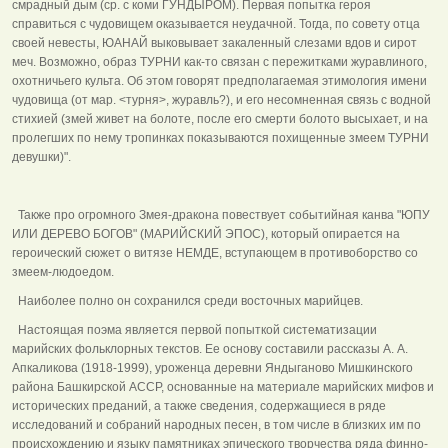
смрадный дым (ср. с коми ГУНДЫРОМ). Первая попытка героя
справиться с чудовищем оказывается неудачной. Тогда, по совету отца
своей невесты, ЮАНАЙ выковывает закаленный слезами вдов и сирот
меч. Возможно, образ ТУРНИ как-то связан с пережитками журавлиного,
охотничьего культа. Об этом говорят предполагаемая этимология имени
чудовища (от мар. <турня>, журавль?), и его несомненная связь с водной
стихией (змей живет на болоте, после его смерти болото высыхает, и на
пролегших по нему тропинках показываются похищенные змеем ТУРНИ
девушки)".
Также про огромного Змея-дракона повествует событийная канва "ЮПУ
ИЛИ ДЕРЕВО БОГОВ" (МАРИЙСКИЙ ЭПОС), который опирается на
героический сюжет о витязе НЕМДЕ, вступающем в противоборство со
змеем-людоедом.
Наиболее полно он сохранился среди восточных марийцев.
Настоящая поэма является первой попыткой систематизации
марийских фольклорных текстов. Ее основу составили рассказы А. А.
Апкаликова (1918-1999), уроженца деревни Яндыганово Мишкинского
района Башкирской АССР, основанные на материале марийских мифов и
исторических преданий, а также сведения, содержащиеся в ряде
исследований и собраний народных песен, в том числе в близких им по
происхождению и языку памятниках эпического творчества ряда финно-