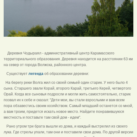
Деревня Чодыраял - административный центр Карамасского
территориального образования. Деревня находится на расстоянии 63 км
на север от города Волжска, районного центра.
Существует
легенда
об образовании деревни:
На берегу реки Волга жил со своей семьей один старик. У него было 4
сына. Старшего звали Корай, второго Карай, третьего Керей, четвертого
Орай. Когда все сыновья подросли и могли жить самостоятельно, старик
позвал их к себе и сказал: "Дети мои, вы стали взрослыми и вам всем
пора обзавестись своим хозяйством. Самый младший останется со мной,
а вам троим, придется искать новое место. Найдите понравившуюся
местность и поставьте там свой дом - идем".
Рано утром три брата вышли из дома, и каждый выстрелил из своего
лука. Где стрелы упали, там они и поставили свои дома. По другой версии