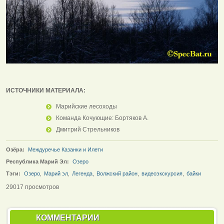
ИСТОЧНИКИ МАТЕРИАЛА:
Марийские лесоходы
Команда Кочующие: Бортяков А.
Дмитрий Стрельников
Озёра:
Междуречье Казанки и Илети
Республика Марий Эл:
Озеро
Тэги:
Озеро
,
Марий эл
,
Легенда
,
Волжский район
,
видеоэкскурсия
,
байки
29017 просмотров
КОММЕНТАРИИ