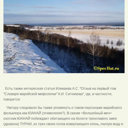
Есть также интересная статья Иликаева А.С. "Отзыв на первый том
"Словаря марийской мифологии" К.И. Ситникова", где, в частности,
говорится:
"Автору следовало бы также упомянуть о таком персонаже марийского
фольклора как ЮАНАЙ (этимология?). В сказке <Волшебный меч>
охотник ЮАНАЙ побеждает обитающего на болоте трехглавого змея
(дракона) ТУРНИ, из трех своих голов извергающего огонь, гнилую воду и