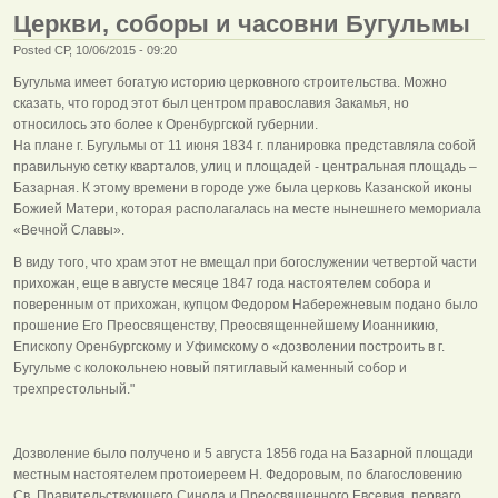
Церкви, соборы и часовни Бугульмы
Posted СР, 10/06/2015 - 09:20
Бугульма имеет богатую историю церковного строительства. Можно
сказать, что город этот был центром православия Закамья, но
относилось это более к Оренбургской губернии.
На плане г. Бугульмы от 11 июня 1834 г. планировка представляла собой
правильную сетку кварталов, улиц и площадей - центральная площадь –
Базарная. К этому времени в городе уже была церковь Казанской иконы
Божией Матери, которая располагалась на месте нынешнего мемориала
«Вечной Славы».
В виду того, что храм этот не вмещал при богослужении четвертой части
прихожан, еще в августе месяце 1847 года настоятелем собора и
поверенным от прихожан, купцом Федором Набережневым подано было
прошение Его Преосвященству, Преосвященнейшему Иоанникию,
Епископу Оренбургскому и Уфимскому о «дозволении построить в г.
Бугульме с колокольнею новый пятиглавый каменный собор и
трехпрестольный."
Дозволение было получено и 5 августа 1856 года на Базарной площади
местным настоятелем протоиереем H. Федоровым, по благословению
Св. Правительствующего Синода и Преосвященного Евсевия, перваго