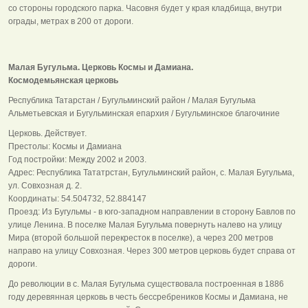
со стороны городского парка. Часовня будет у края кладбища, внутри
ограды, метрах в 200 от дороги.
Малая Бугульма. Церковь Космы и Дамиана.
Космодемьянская церковь
Республика Татарстан / Бугульминский район / Малая Бугульма
Альметьевская и Бугульминская епархия / Бугульминское благочиние
Церковь. Действует.
Престолы: Космы и Дамиана
Год постройки: Между 2002 и 2003.
Адрес: Республика Тататрстан, Бугульминский район, с. Малая Бугульма,
ул. Совхозная д. 2.
Координаты: 54.504732, 52.884147
Проезд: Из Бугульмы - в юго-западном направлении в сторону Бавлов по
улице Ленина. В поселке Малая Бугульма повернуть налево на улицу
Мира (второй большой перекресток в поселке), а через 200 метров
направо на улицу Совхозная. Через 300 метров церковь будет справа от
дороги.
До революции в с. Малая Бугульма существовала построенная в 1886
году деревянная церковь в честь бессребреников Космы и Дамиана, не