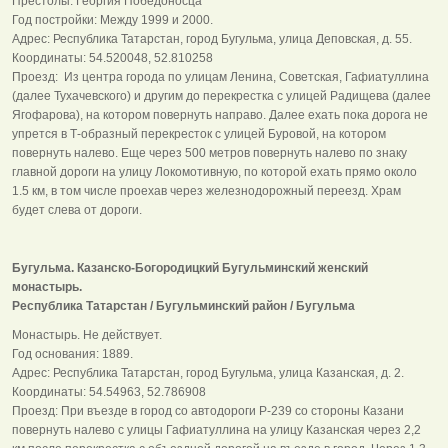
Престолы: Георгия Победоносца
Год постройки: Между 1999 и 2000.
Адрес: Республика Татарстан, город Бугульма, улица Деповская, д. 55.
Координаты: 54.520048, 52.810258
Проезд: Из центра города по улицам Ленина, Советская, Гафиатуллина
(далее Тухачевского) и другим до перекрестка с улицей Радищева (далее
Ягофарова), на котором повернуть направо. Далее ехать пока дорога не
упрется в Т-образный перекресток с улицей Буровой, на котором
повернуть налево. Еще через 500 метров повернуть налево по знаку
главной дороги на улицу Локомотивную, по которой ехать прямо около
1.5 км, в том числе проехав через железнодорожный переезд. Храм
будет слева от дороги.
Бугульма. Казанско-Богородицкий Бугульминский женский
монастырь.
Республика Татарстан / Бугульминский район / Бугульма
Монастырь. Не действует.
Год основания: 1889.
Адрес: Республика Татарстан, город Бугульма, улица Казанская, д. 2.
Координаты: 54.54963, 52.786908
Проезд: При въезде в город со автодороги Р-239 со стороны Казани
повернуть налево с улицы Гафиатуллина на улицу Казанская через 2,2