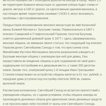
км после перекрестка с объездной дорогой на въезде в город. Через 1,3
км территория бывшего монастыря со зданием собора будет слева от
дороги, метрах в 100 от дороги, за одноэтажным зданием магазина, в
настоящее время территорию занимает СИЗО-3, могут возникнуть
проблемы с фотографированием.
Предыстория возникновения женского монастыря во имя Казанской
иконы Божией Матери в г. Бугульме такова. Первоначально в 1867 г.
епископ Самарский и Ставропольский Герасим, посетив Бугульму,
освятил деревянный домовой храм. К 1877 г. здесь сформировалась
женская община, не имевшая своего статуса. На следующий год епископ
Герасим донес Святейшему Синоду о том, что крестьянка села
Михайловки Иустина Матюшкина просила разрешения учредить в г.
Бугульме женскую общину с училищем при ней для девиц. Она
предоставила во владение общины и для содержания её свой дом с
надворными постройками м и дворовым место, а также 300 десятин
земли. Кроме того, елабужский купец 1-й гильдии Иван Григорьевич
Стахеев пожертвовал на устройство общины капитал в 31 тыс. рублей, а
городская дума уступила под постройку обители 3600 кв. сажень
выгонной земли.
Рассмотрев изложенное, Святейший Синод не встретил препятствий к
учреждению общины, но с одним условием, чтобы община никогда не
производила денежных сборов для укрепления своих денежных средств
и не просила каких-либо пособий от казны или Святейшего Синода.