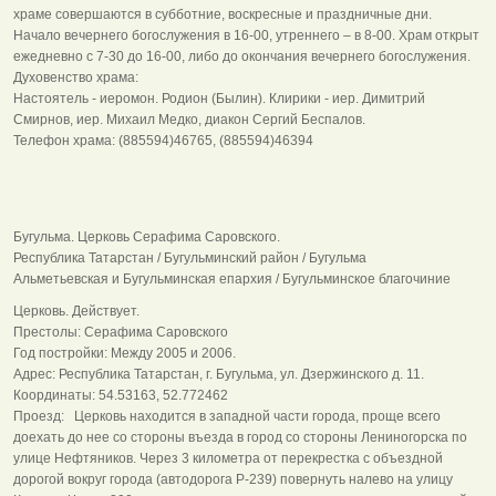
храме совершаются в субботние, воскресные и праздничные дни.
Начало вечернего богослужения в 16-00, утреннего – в 8-00. Храм открыт
ежедневно с 7-30 до 16-00, либо до окончания вечернего богослужения.
Духовенство храма:
Настоятель - иеромон. Родион (Былин). Клирики - иер. Димитрий
Смирнов, иер. Михаил Медко, диакон Сергий Беспалов.
Телефон храма: (885594)46765, (885594)46394
Бугульма. Церковь Серафима Саровского.
Республика Татарстан / Бугульминский район / Бугульма
Альметьевская и Бугульминская епархия / Бугульминское благочиние
Церковь. Действует.
Престолы: Серафима Саровского
Год постройки: Между 2005 и 2006.
Адрес: Республика Татарстан, г. Бугульма, ул. Дзержинского д. 11.
Координаты: 54.53163, 52.772462
Проезд: Церковь находится в западной части города, проще всего
доехать до нее со стороны въезда в город со стороны Лениногорска по
улице Нефтяников. Через 3 километра от перекрестка с объездной
дорогой вокруг города (автодорога Р-239) повернуть налево на улицу