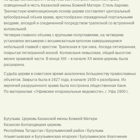
освященный в честь Казанской иконы Божией Матери. Стиль барокко.
Трехчастную композиционную основу церкви составляет центральный
кубообразный объем храма, крестообразно огражденный портальными
входами, апсидой и соединенной посредством трапезной со встроенной
колокольней.
Четверик главного объема с крупными полуглавиями, на четверике
установлен восьмерик с восьмискатным куполом завершающемся
небольшой главкой с крестом. Трапезная в три окна. Апсида пятигранная,
покрытая пятигранной конхой. Колокольня невысокая, общей высотою
менее храмовой части. В конце XIX – в начале ХХ веков церковь была
расширена.
Судьба церкви в советское время аналогична большинству православных
объектов. Закрыта была в 1927 года, в начале 1930-х разобрана. Из
кирпичей разрушенного храма была построена общественная баня.
По материалам: «Уфимские епархиальные ведомости», г. Уфа 1900 г,
Бугульма. Церковь Казанской иконы Божией Матери.
Казанско-Богородицкая церковь
Республика Татарстан / Бугульминский район / Бугульма
Альметьевская и Бугульминская епархия / Бугульминское благочиние