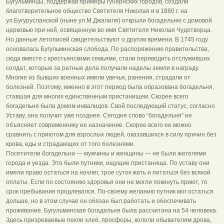
Бугульминцы, поддержав примеры губернских городов, создали
благотворительное общество Святителя Николая и в 1880 г. на
ул.Бугурусланской (ныне ул.М.Джалиля) открыли богадельню с домовой
церковью при ней, освященную во имя Святителя Николая Чудотворца.
Но данные летописей свидетельствуют о другом времени. В 1745 году
основалась Бугульминская слобода. По распоряжению правительства,
сюда вместе с крестьянскими семьями, стали переводить отслуживших
солдат, которые за ратные дела получали наделы земли в награду.
Многие из бывших военных имели увечья, ранения, страдали от
болезней. Поэтому, именно в этот период была образована богадельня,
ставшая для многих единственным пристанищем. Скорее всего
богадельня была домом инвалидов. Свой последующий статус, согласно
Уставу, она получит уже позднее. Сегодня слово “богадельня” не
объясняет современнику ее назначение. Скорее всего ее можно
сравнить с приютом для взрослых людей, оказавшихся в силу причин без
крова, еды и страдающих от того болезнями.
Посетители богадельни — мужчины и женщины — не были жителями
города и уезда. Это были путники, ищущие пристанища. По уставу они
имели право остаться на ночлег, трое суток жить и питаться без всякой
оплаты. Если по состоянию здоровья они не могли покинуть приют, то
срок пребывания продлевался. По-своему желанию путник мог остаться
дольше, но в этом случае он обязан был работать и обеспечивать
проживание. Бугульминская богадельня была рассчитана на 54 человека.
Здесь призреваевые пекли хлеб, просфоры, кололи обывателям дрова,