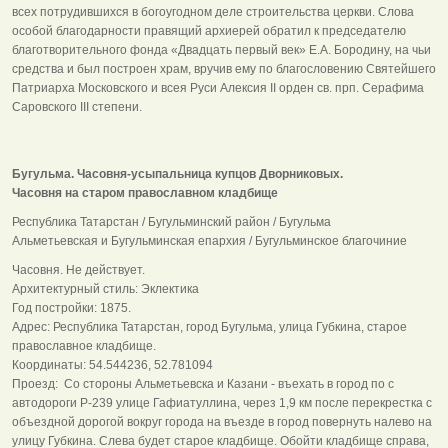
всех потрудившихся в богоугодном деле строительства церкви. Слова
особой благодарности правящий архиерей обратил к председателю
благотворительного фонда «Двадцать первый век» Е.А. Бородину, на чьи
средства и был построен храм, вручив ему по благословению Святейшего
Патриарха Московского и всея Руси Алексия II орден св. прп. Серафима
Саровского III степени.
Бугульма. Часовня-усыпальница купцов Дворниковых.
Часовня на старом православном кладбище
Республика Татарстан / Бугульминский район / Бугульма
Альметьевская и Бугульминская епархия / Бугульминское благочиние
Часовня. Не действует.
Архитектурный стиль: Эклектика
Год постройки: 1875.
Адрес: Республика Татарстан, город Бугульма, улица Губкина, старое
православное кладбище.
Координаты: 54.544236, 52.781094
Проезд: Со стороны Альметьевска и Казани - въехать в город по с
автодороги Р-239 улице Гафиатуллина, через 1,9 км после перекрестка с
объездной дорогой вокруг города на въезде в город повернуть налево на
улицу Губкина. Слева будет старое кладбище. Обойти кладбище справа,