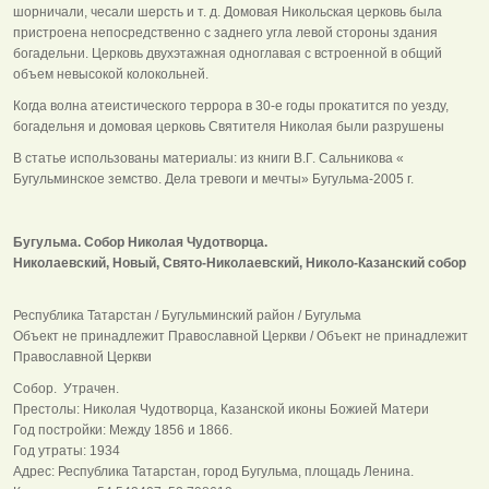
шорничали, чесали шерсть и т. д. Домовая Никольская церковь была
пристроена непосредственно с заднего угла левой стороны здания
богадельни. Церковь двухэтажная одноглавая с встроенной в общий
объем невысокой колокольней.
Когда волна атеистического террора в 30-е годы прокатится по уезду,
богадельня и домовая церковь Святителя Николая были разрушены
В статье использованы материалы: из книги В.Г. Сальникова «
Бугульминское земство. Дела тревоги и мечты» Бугульма-2005 г.
Бугульма. Собор Николая Чудотворца.
Николаевский, Новый, Свято-Николаевский, Николо-Казанский собор
Республика Татарстан / Бугульминский район / Бугульма
Объект не принадлежит Православной Церкви / Объект не принадлежит
Православной Церкви
Собор. Утрачен.
Престолы: Николая Чудотворца, Казанской иконы Божией Матери
Год постройки: Между 1856 и 1866.
Год утраты: 1934
Адрес: Республика Татарстан, город Бугульма, площадь Ленина.