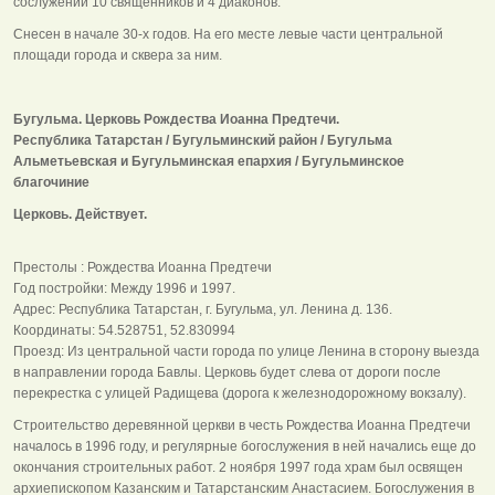
сослужении 10 священников и 4 диаконов."
Снесен в начале 30-х годов. На его месте левые части центральной
площади города и сквера за ним.
Бугульма. Церковь Рождества Иоанна Предтечи.
Республика Татарстан / Бугульминский район / Бугульма
Альметьевская и Бугульминская епархия / Бугульминское
благочиние
Церковь. Действует.
Престолы : Рождества Иоанна Предтечи
Год постройки: Между 1996 и 1997.
Адрес: Республика Татарстан, г. Бугульма, ул. Ленина д. 136.
Координаты: 54.528751, 52.830994
Проезд: Из центральной части города по улице Ленина в сторону выезда
в направлении города Бавлы. Церковь будет слева от дороги после
перекрестка с улицей Радищева (дорога к железнодорожному вокзалу).
Строительство деревянной церкви в честь Рождества Иоанна Предтечи
началось в 1996 году, и регулярные богослужения в ней начались еще до
окончания строительных работ. 2 ноября 1997 года храм был освящен
архиепископом Казанским и Татарстанским Анастасием. Богослужения в