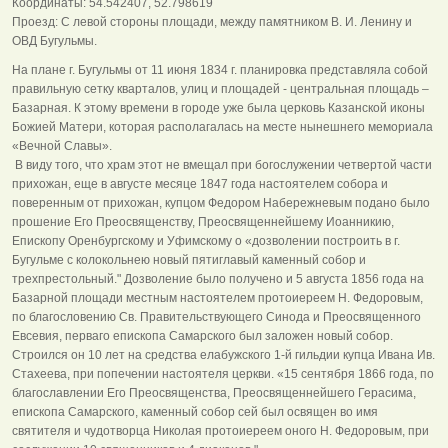
Координаты: 54.542407, 52.798619
Проезд: С левой стороны площади, между памятником В. И. Ленину и
ОВД Бугульмы.
На плане г. Бугульмы от 11 июня 1834 г. планировка представляла собой
правильную сетку кварталов, улиц и площадей - центральная площадь –
Базарная. К этому времени в городе уже была церковь Казанской иконы
Божией Матери, которая располагалась на месте нынешнего мемориала
«Вечной Славы».
В виду того, что храм этот не вмещал при богослужении четвертой части
прихожан, еще в августе месяце 1847 года настоятелем собора и
поверенным от прихожан, купцом Федором Набережневым подано было
прошение Его Преосвященству, Преосвященнейшему Иоанникию,
Епископу Оренбургскому и Уфимскому о «дозволении построить в г.
Бугульме с колокольнею новый пятиглавый каменный собор и
трехпрестольный." Дозволение было получено и 5 августа 1856 года на
Базарной площади местным настоятелем протоиереем H. Федоровым,
по благословению Св. Правительствующего Синода и Преосвященного
Евсевия, перваго епископа Самарского был заложен новый собор.
Строился он 10 лет на средства елабужского 1-й гильдии купца Ивана Ив.
Стахеева, при попечении настоятеля церкви. «15 сентября 1866 года, по
благославлении Его Преосвященства, Преосвященнейшего Герасима,
епископа Самарского, каменный собор сей был освящен во имя
святителя и чудотворца Николая протоиереем оного H. Федоровым, при