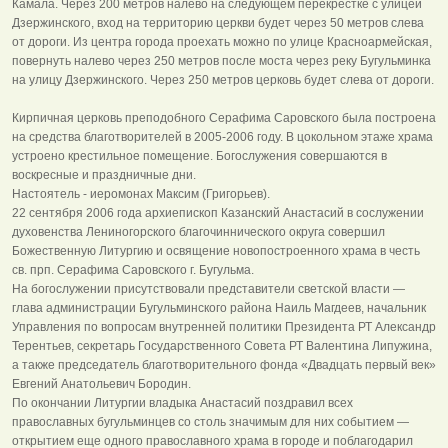
Камала. Через 200 метров налево на следующем перекрестке с улицей
Дзержинского, вход на территорию церкви будет через 50 метров слева
от дороги. Из центра города проехать можно по улице Красноармейская,
повернуть налево через 250 метров после моста через реку Бугульминка
на улицу Дзержинского. Через 250 метров церковь будет слева от дороги.
Кирпичная церковь преподобного Серафима Саровского была построена
на средства благотворителей в 2005-2006 году. В цокольном этаже храма
устроено крестильное помещение. Богослужения совершаются в
воскресные и праздничные дни.
Настоятель - иеромонах Максим (Григорьев).
22 сентября 2006 года архиепископ Казанский Анастасий в сослужении
духовенства Лениногорского благочиннического округа совершил
Божественную Литургию и освящение новопостроенного храма в честь
св. прп. Серафима Саровского г. Бугульма.
На богослужении присутствовали представители светской власти —
глава администрации Бугульминского района Наиль Магдеев, начальник
Управления по вопросам внутренней политики Президента РТ Александр
Терентьев, секретарь Государственного Совета РТ Валентина Липужина,
а также председатель благотворительного фонда «Двадцать первый век»
Евгений Анатольевич Бородин.
По окончании Литургии владыка Анастасий поздравил всех
православных бугульминцев со столь значимым для них событием —
открытием еще одного православного храма в городе и поблагодарил