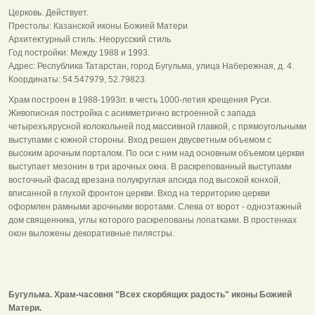
Церковь. Действует.
Престолы: Казанской иконы Божией Матери
Архитектурный стиль: Неорусский стиль
Год постройки: Между 1988 и 1993.
Адрес: Республика Татарстан, город Бугульма, улица Набережная, д. 4.
Координаты: 54.547979, 52.79823
Храм построен в 1988-1993гг. в честь 1000-летия крещения Руси.
Живописная постройка с асимметрично встроенной с запада
четырехъярусной колокольней под массивной главкой, с прямоугольными
выступами с южной стороны. Вход решен двусветным объемом с
высоким арочным порталом. По оси с ним над основным объемом церкви
выступает мезонин в три арочных окна. В раскрепованный выступами
восточный фасад врезана полукруглая апсида под высокой конхой,
вписанной в глухой фронтон церкви. Вход на территорию церкви
оформлен рамными арочными воротами. Слева от ворот - одноэтажный
дом священника, углы которого раскрепованы лопатками. В простенках
окон выложены декоративные пилястры.
Бугульма. Храм-часовня "Всех скорбящих радость" иконы Божией
Матери.