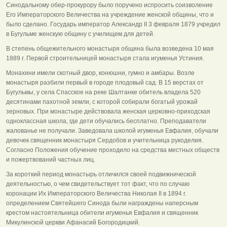
Синодальному обер-прокурору было поручено испросить соизволение
Его Императорского Величества на учреждение женской общины, что и
было сделано. Государь император Александр II 3 февраля 1879 учредил
в Бугульме женскую общину с училищем для детей.
В степень общежительного монастыря община была возведена 10 мая
1889 г. Первой строительницей монастыря стала игуменья Устиния.
Монахини имели скотный двор, конюшни, гумно и амбары. Возле
монастыря разбили первый в городе плодовый сад. В 15 верстах от
Бугульмы, у села Спасское на реке Шалтанке обитель владела 520
десятинами пахотной земли, с которой собирали богатый урожай
зерновых. При монастыре действовала женская церковно-приходская
одноклассная школа, где дети обучались бесплатно. Преподаватели
жалованье не получали. Заведовала школой игуменья Евфалия, обучали
девочек священник монастыря Сердобов и учительница рукоделия.
Согласно Положения обучение проходило на средства местных обществ
и пожертвований частных лиц.
За короткий период монастырь отличился своей подвижнической
деятельностью, о чем свидетельствует тот факт, что по случаю
коронации Их Императорского Величества Николая II в 1894 г.
определением Святейшего Синода были награждены наперсным
крестом настоятельница обители игуменья Евфалия и священник
Микулинской церкви Афанасий Богородицкий.