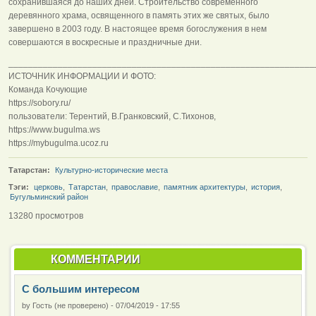
сохранившаяся до наших дней. Строительство современного
деревянного храма, освященного в память этих же святых, было
завершено в 2003 году. В настоящее время богослужения в нем
совершаются в воскресные и праздничные дни.
______________________________________________________________
ИСТОЧНИК ИНФОРМАЦИИ И ФОТО:
Команда Кочующие
https://sobory.ru/
пользователи: Терентий, В.Гранковский, С.Тихонов,
https://www.bugulma.ws
https://mybugulma.ucoz.ru
Татарстан:
Культурно-исторические места
Тэги:
церковь
,
Татарстан
,
православие
,
памятник архитектуры
,
история
,
Бугульминский район
13280 просмотров
КОММЕНТАРИИ
С большим интересом
by
Гость (не проверено)
-
07/04/2019 - 17:55