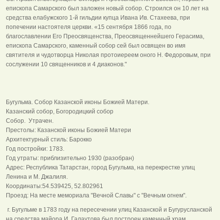
епископа Самарского был заложен новый собор. Строился он 10 лет на
средства елабужского 1-й гильдии купца Ивана Ив. Стахеева, при
попечении настоятеля церкви. «15 сентября 1866 года, по
благославлении Его Преосвященства, Преосвященнейшего Герасима,
епископа Самарского, каменный собор сей был освящен во имя
святителя и чудотворца Николая протоиереем оного H. Федоровым, при
сослужении 10 священников и 4 диаконов."
Бугульма. Собор Казанской иконы Божией Матери.
Казанский собор, Богородицкий собор
Собор. Утрачен.
Престолы: Казанской иконы Божией Матери
Архитектурный стиль: Барокко
Год постройки: 1783.
Год утраты: приблизительно 1930 (разобран)
Адрес: Республика Татарстан, город Бугульма, на перекрестке улиц
Ленина и М. Джалиля.
Координаты:54.539425, 52.802961
Проезд: На месте мемориала "Вечной Славы" с "Вечным огнем".
г. Бугульме в 1783 году на пересечении улиц Казанской и Бугурусланской
на средства майора И. Галаутова был построен каменный храм,