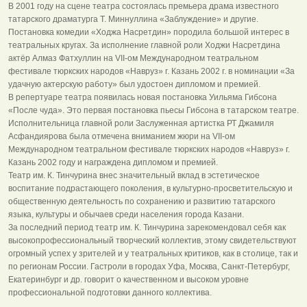
В 2001 году на сцене театра состоялась премьера драма известного
татарского драматурга Т. Миннуллина «Заблуждение» и другие.
Постановка комедии «Ходжа Насретдин» породила большой интерес в
театральных кругах. За исполнение главной роли Ходжи Насретдина
актёр Алмаз Фатхуллин на VII-ом Международном театральном
фестивале тюркских народов «Навруз» г. Казань 2002 г. в номинации «За
удачную актерскую работу» был удостоен дипломом и премией.
В репертуаре театра появилась новая постановка Уильяма Гибсона
«После чуда». Это первая постановка пьесы Гибсона в татарском театре.
Исполнительница главной роли Заслуженная артистка РТ Джамиля
Асфандиярова была отмечена вниманием жюри на VII-ом
Международном театральном фестивале тюркских народов «Навруз» г.
Казань 2002 году и награждена дипломом и премией.
Театр им. К. Тинчурина внес значительный вклад в эстетическое
воспитание подрастающего поколения, в культурно-просветительскую и
общественную деятельность по сохранению и развитию татарского
языка, культуры и обычаев среди населения города Казани.
За последний период театр им. К. Тинчурина зарекомендовал себя как
высокопрофессиональный творческий коллектив, этому свидетельствуют
огромный успех у зрителей и у театральных критиков, как в столице, так и
по регионам России. Гастроли в городах Уфа, Москва, Санкт-Петербург,
Екатеринбург и др. говорит о качественном и высоком уровне
профессиональной подготовки данного коллектива.