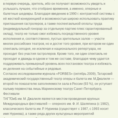
в первую очередь, зритель, ибо он получает возможность увидеть и
услышать лучшее, что отобрано временем, а именно, оперные и
балетные шедевры. Благодаря введению в 1990 г. контрактной системы с
её жесткой конкуренцией и возможностью широко использовать практику
приглашения гастролеров, а также поспектакльной оплаты труда
(индивидуальный гонорар за отдельную партию плюс гарантированный
оклад), театр не только смог избежать посредственного уровня
исполнения и, соответственно, пустых зрительных залов — участи
многих российских театров, но и достиг того уровня, при котором ни один
спектакль сегодня, не исключая и национального репертуара, не
проходит без участия гастролеров. Кроме того, ни один спектакль не
проходит и дважды в одном и том же составе, благодаря чему удается
поддерживать премьерный уровень всех постановок театра и избежать
их деления на событийные и рядовые.
Согласно исследованиям журнала «FORBES» (октябрь 2009), Татарский
академический государственный театр оперы и балета им. М.Джалиля —
второй по показателю заполняемости зала в России (93 %), он уступает
пальму первенства лишь Мариинскому театру Санкт-Петербурга.
Фестивали
ТАГТОиБ им. М. Джалиля является местом проведения крупных
Международных фестивалей — оперного им. Ф. И. Шаляпина (с 1982),
классического балета им. Р. Нуриева (существует с 1987, с 1993 носит
имя Нуриева), а также ряда других культурных мероприятий