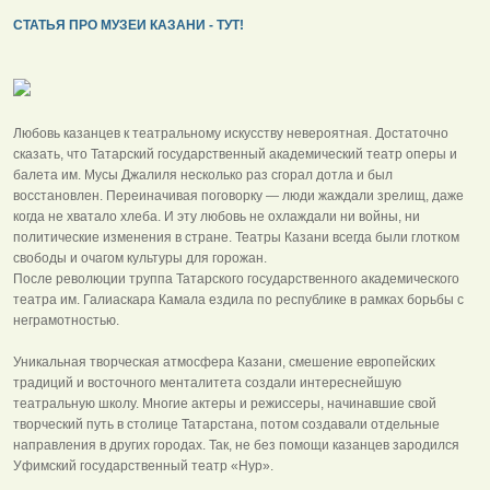
СТАТЬЯ ПРО МУЗЕИ КАЗАНИ - ТУТ!
Любовь казанцев к театральному искусству невероятная. Достаточно
сказать, что Татарский государственный академический театр оперы и
балета им. Мусы Джалиля несколько раз сгорал дотла и был
восстановлен. Переиначивая поговорку — люди жаждали зрелищ, даже
когда не хватало хлеба. И эту любовь не охлаждали ни войны, ни
политические изменения в стране. Театры Казани всегда были глотком
свободы и очагом культуры для горожан.
После революции труппа Татарского государственного академического
театра им. Галиаскара Камала ездила по республике в рамках борьбы с
неграмотностью.
Уникальная творческая атмосфера Казани, смешение европейских
традиций и восточного менталитета создали интереснейшую
театральную школу. Многие актеры и режиссеры, начинавшие свой
творческий путь в столице Татарстана, потом создавали отдельные
направления в других городах. Так, не без помощи казанцев зародился
Уфимский государственный театр «Нур».