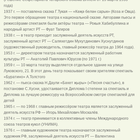
года)
1937 г. — поставлена сказка Г.Тукая — «Кәҗә белән сарык» (Коза и Овца).
Это первое обращение театра к национальной сказке. Авторами пьесы и
режиссёрами спектакля были актёры театра — Рокыя Хабибуллина и
народный артист РТ — Фуат Тагиров
1938 г. — в театр приходит заслуженный деятель искусств РТ,
заслуженный артист РТ — Саляхетдин Мухутдинович Хуснутдинов
(художественный руководитель, главный режиссёр театра до 1964 года).
1953 г. — директором театра назначается заслуженный работник
культуры РТ — Анатолий Павлович Юрусов (по 1971 г.)
1959 г. — 10 марта театру выделяется отдельное здание на улице
Луковского, 21. В этот день театр показывает своим зрителям спектакль
«Буратино» А.Толстого
1962 г. — пьеса-сказка Н.Даули «Бәхет җыры» («Песня счастья»), в
постановке С.Хусни, удостаивается Диплома I степени за спектакль и
Диплома за лучшую режиссуру на Всероссийском смотре спектаклей для
детей
1965 г. — по 1968 г. главным режиссёром театра является заслуженный
деятель искусств РФ — Игорь Михайлович Москалёв.
1974 г. — театр принимается в коллективные члены Международного
союза театров кукол (УНИМА).
1976 г. — главным художником театра назначается заслуженный
художник РФ, заслуженный деятель искусств РТ — Валентина