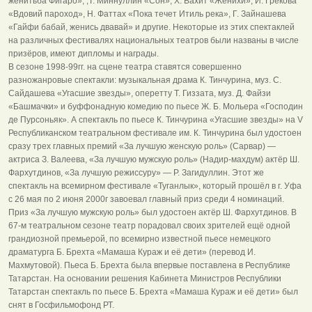
женитьба Фигаро», ,Т. Миннуллин «Сон», Х. Вахит «Женихи», И. Грекова
«Вдовий пароход», Н. Фаттах «Пока течет Итиль река», Г. Зайнашева
«Гайфи бабай, женись двавай» и другие. Некоторые из этих спектаклей
на различных фестивалях национальных театров были названы в числе
призёров, имеют дипломы и награды.
В сезоне 1998-99гг. на сцене театра ставятся совершенно
разножанровые спектакли: музыкальная драма К. Тинчурина, муз. С.
Сайдашева «Угасшие звезды», оперетту Т. Гиззата, муз. Д. Файзи
«Башмачки» и буффонадную комедию по пьесе Ж. Б. Мольера «Господин
де Пурсоньяк». А спектакль по пьесе К. Тинчурина «Угасшие звезды» на V
Республиканском театральном фестивале им. К. Тинчурина был удостоен
сразу трех главных премий «За лучшую женскую роль» (Сарвар) —
актриса З. Валеева, «За лучшую мужскую роль» (Надир-махдум) актёр Ш.
Фархутдинов, «За лучшую режиссуру» — Р. Загидуллин. Этот же
спектакль на всемирном фестивале «Туганлык», который прошёл в г. Уфа
с 26 мая по 2 июня 2000г завоевал главный приз среди 4 номинаций.
Приз «За лучшую мужскую роль» был удостоен актёр Ш. Фархутдинов. В
67-м театральном сезоне театр порадовал своих зрителей ещё одной
грандиозной премьерой, по всемирно известной пьесе немецкого
драматурга Б. Брехта «Мамаша Кураж и её дети» (перевод И.
Махмутовой). Пьеса Б. Брехта была впервые поставлена в Республике
Татарстан. На основании решения Кабинета Министров Республики
Татарстан спектакль по пьесе Б. Брехта «Мамаша Кураж и её дети» был
снят в Госфильмофонд РТ.