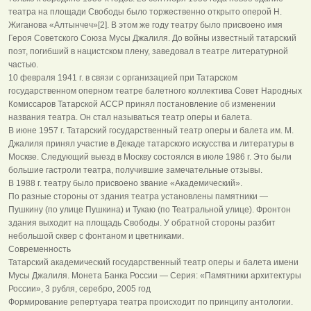
театра на площади Свободы было торжественно открыто оперой Н.
Жиганова «Алтынчеч»[2]. В этом же году театру было присвоено имя
Героя Советского Союза Мусы Джалиля. До войны известный татарский
поэт, погибший в нацистском плену, заведовал в театре литературной
частью.
10 февраля 1941 г. в связи с организацией при Татарском
государственном оперном театре балетного коллектива Совет Народных
Комиссаров Татарской АССР принял постановление об изменении
названия театра. Он стал называться театр оперы и балета.
В июне 1957 г. Татарский государственный театр оперы и балета им. М.
Джалиля принял участие в Декаде татарского искусства и литературы в
Москве. Следующий выезд в Москву состоялся в июле 1986 г. Это были
большие гастроли театра, получившие замечательные отзывы.
В 1988 г. театру было присвоено звание «Академический».
По разные стороны от здания театра установлены памятники —
Пушкину (по улице Пушкина) и Тукаю (по Театральной улице). Фронтон
здания выходит на площадь Свободы. У обратной стороны разбит
небольшой сквер с фонтаном и цветниками.
Современность
Татарский академический государственный театр оперы и балета имени
Мусы Джалиля. Монета Банка России — Серия: «Памятники архитектуры
России», 3 рубля, серебро, 2005 год
Формирование репертуара театра происходит по принципу антологии.