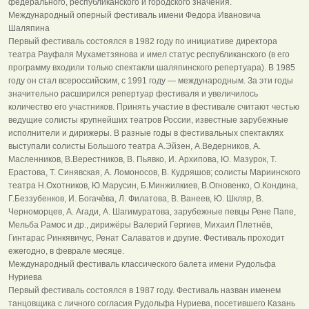
федерального, республиканского и городского значения.
Международный оперный фестиваль имени Федора Ивановича
Шаляпина
Первый фестиваль состоялся в 1982 году по инициативе директора
театра Рауфаля Мухаметзянова и имел статус республиканского (в его
программу входили только спектакли шаляпинского репертуара). В 1985
году он стал всероссийским, с 1991 году — международным. За эти годы
значительно расширился репертуар фестиваля и увеличилось
количество его участников. Принять участие в фестивале считают честью
ведущие солисты крупнейших театров России, известные зарубежные
исполнители и дирижеры. В разные годы в фестивальных спектаклях
выступали солисты Большого театра А.Эйзен, А.Ведерников, А.
Масленников, В.Верестников, В. Пьявко, И. Архипова, Ю. Мазурок, Т.
Ерастова, Т. Синявская, А. Ломоносов, В. Кудряшов; солисты Мариинского
театра Н.Охотников, Ю.Марусин, Б.Минжилкиев, В.Огновенко, О.Кондина,
Г.Беззубенков, И. Богачёва, Л. Филатова, В. Ванеев, Ю. Шкляр, В.
Черноморцев, А. Агади, А. Шагимуратова, зарубежные певцы Рене Папе,
Мельба Рамос и др., дирижёры Валерий Гергиев, Михаил Плетнёв,
Гинтарас Ринкявичус, Ренат Салаватов и другие. Фестиваль проходит
ежегодно, в феврале месяце.
Международный фестиваль классического балета имени Рудольфа
Нуриева
Первый фестиваль состоялся в 1987 году. Фестиваль назван именем
танцовщика с личного согласия Рудольфа Нуриева, посетившего Казань