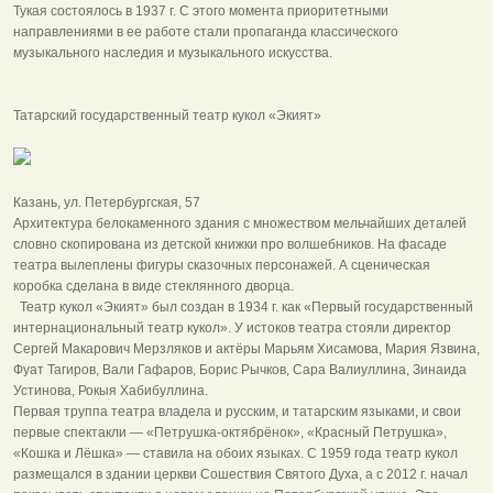
Тукая состоялось в 1937 г. С этого момента приоритетными
направлениями в ее работе стали пропаганда классического
музыкального наследия и музыкального искусства.
Татарский государственный театр кукол «Экият»
Казань, ул. Петербургская, 57
Архитектура белокаменного здания с множеством мельчайших деталей
словно скопирована из детской книжки про волшебников. На фасаде
театра вылеплены фигуры сказочных персонажей. А сценическая
коробка сделана в виде стеклянного дворца.
Театр кукол «Экият» был создан в 1934 г. как «Первый государственный
интернациональный театр кукол». У истоков театра стояли директор
Сергей Макарович Мерзляков и актёры Марьям Хисамова, Мария Язвина,
Фуат Тагиров, Вали Гафаров, Борис Рычков, Сара Валиуллина, Зинаида
Устинова, Рокыя Хабибуллина.
Первая труппа театра владела и русским, и татарским языками, и свои
первые спектакли — «Петрушка-октябрёнок», «Красный Петрушка»,
«Кошка и Лёшка» — ставила на обоих языках. С 1959 года театр кукол
размещался в здании церкви Сошествия Святого Духа, а с 2012 г. начал