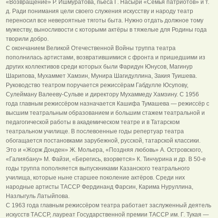
«Возвращение» Р. Ишмуратова, пьеса Г. Насыри «Семья патриотов» и т.
д. Ради понимания цели своего служения искусству и народу театр
переносил все невероятные тяготы быта. Нужно отдать должное тому
мужеству, выносливости с которыми актёры в тяжелые для Родины года
творили добро.
С окончанием Великой Отечественной Войны труппа театра
пополнилась артистами, возвратившимися с фронта и пришедшими из
других коллективов среди которых были Фаридун Юнусов, Магинур
Шарипова, Мухаммет Хамзин, Мунира Шагидуллина, Закия Туишева.
Руководство театром поручается режиссёрам Габдулле Юсупову,
Сулейману Валееву-Сульве и директору Мухаммеду Хамзину. С 1956
года главным режиссёром назначается Кашифа Тумашева — режиссёр с
высшим театральным образованием и большим стажем театральной и
педагогической работы в академическом театре и в Татарском
театральном училище. В послевоенные годы репертуар театра
обогащается постановками зарубежной, русской, татарской классики.
Это и «Жорж Донден» Ж. Мольера, «Поздняя любовь» А. Островского,
«Галиябану» М. Файзи, «Берегись, взорвется» К. Тинчурина и др. В 50-е
годы труппа пополняется выпускниками Казанского театрального
училища, которые ныне старшее поколение актёров. Среди них
народные артисты ТАССР Фердинанд Фарсин, Карима Нуруллина,
Назлыгуль Латыйпова.
С 1963 года главным режиссёром театра работает заслуженный деятель
искусств ТАССР, лауреат Государственной премии ТАССР им. Г. Тукая —