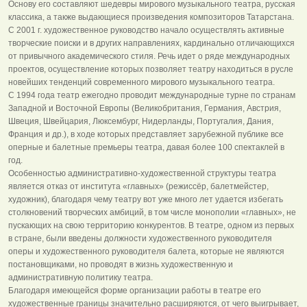
Основу его составляют шедевры мирового музыкального театра, русская
классика, а также выдающиеся произведения композиторов Татарстана.
С 2001 г. художественное руководство начало осуществлять активные
творческие поиски и в других направлениях, кардинально отличающихся
от привычного академического стиля. Речь идет о ряде международных
проектов, осуществление которых позволяет театру находиться в русле
новейших тенденций современного мирового музыкального театра.
С 1994 года театр ежегодно проводит международные турне по странам
Западной и Восточной Европы (Великобритания, Германия, Австрия,
Швеция, Швейцария, Люксембург, Нидерланды, Португалия, Дания,
Франция и др.), в ходе которых представляет зарубежной публике все
оперные и балетные премьеры театра, давая более 100 спектаклей в
год.
Особенностью административно-художественной структуры театра
является отказ от института «главных» (режиссёр, балетмейстер,
художник), благодаря чему театру вот уже много лет удается избегать
столкновений творческих амбиций, в том числе монополии «главных», не
пускающих на свою территорию конкурентов. В театре, одном из первых
в стране, были введены должности художественного руководителя
оперы и художественного руководителя балета, которые не являются
постановщиками, но проводят в жизнь художественную и
административную политику театра.
Благодаря имеющейся форме организации работы в театре его
художественные границы значительно расширяются, от чего выигрывает,