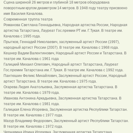
Сцена шириной 26 метров и глубиной 18 метров оборудована
поворотным кругом диаметром 14 метров. В 1948 году театру присвоено
имя Василия Качалова.
Современная труппа театра
Романова Светлана Геннадьевна, Народная артистка России, Народная
артистка Татарстана, Лауреат Гос.премии РТ им. Г.Тукая. В театре им.
Качалова с 1995 года.
Прытков, Геннадий Николаевич, заслуженный артист России (1997),
народный артист России (2007). В театре им. Качалова с 1968 года.
Кешнер Вадим Валентинович, Народный артист России и Татарстана. В
театре им. Качалова с 1961 года
Галицкий Михаил Олегович, Народный артист Татарстана, Лауреат
Гос.премии Татарстана им. Г.Тукая. В театре им. Качалова с 1992 года.
Пантюшин Феликс Михайлович, Заслуженный артист России, Народный
артист Татарстана. В театре им. Качалова с 1975 года.
Огарева Лидия Анатольевна, Заслуженная артистка Татарстана. В
театре им. Качалова с 1979 года.
Иванова Антонина Аркадьевна, Заслуженная артистка Татарстана. В
театре им. Качалова с 1981 года.
Галицкая Елена Игоревна, Заслуженная артистка Республики Татарстан.
В театре им. Качалова с 1977 года.
Мазур Владимир Федорович, Заслуженный артист Республики Татарстан.
В театре им. Качалова с 1972 года.
Чернавина Ирина Игоревна, Заслуженная артистка Татарстана.