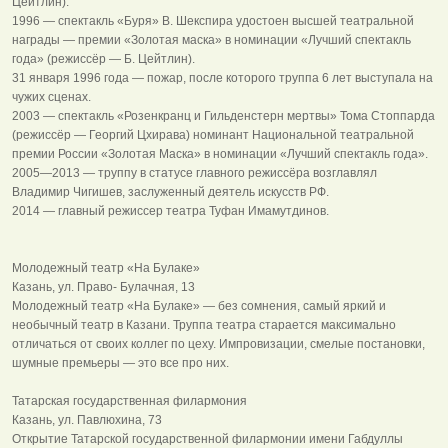
Цейтлин).
1996 — спектакль «Буря» В. Шекспира удостоен высшей театральной
награды — премии «Золотая маска» в номинации «Лучший спектакль
года» (режиссёр — Б. Цейтлин).
31 января 1996 года — пожар, после которого труппа 6 лет выступала на
чужих сценах.
2003 — спектакль «Розенкранц и Гильденстерн мертвы» Тома Стоппарда
(режиссёр — Георгий Цхирава) номинант Национальной театральной
премии России «Золотая Маска» в номинации «Лучший спектакль года».
2005—2013 — труппу в статусе главного режиссёра возглавлял
Владимир Чигишев, заслуженный деятель искусств РФ.
2014 — главный режиссер театра Туфан Имамутдинов.
Молодежный театр «На Булаке»
Казань, ул. Право- Булачная, 13
Молодежный театр «На Булаке» — без сомнения, самый яркий и
необычный театр в Казани. Труппа театра старается максимально
отличаться от своих коллег по цеху. Импровизации, смелые постановки,
шумные премьеры — это все про них.
Татарская государственная филармония
Казань, ул. Павлюхина, 73
Открытие Татарской государственной филармонии имени Габдуллы