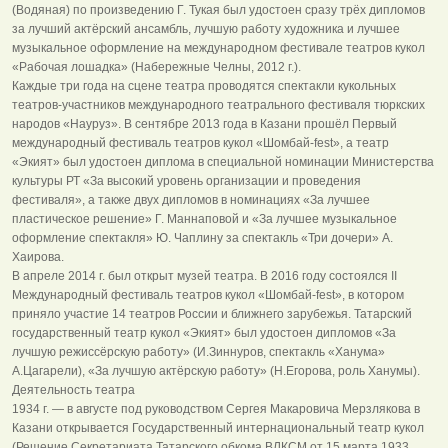
(Водяная) по произведению Г. Тукая был удостоен сразу трёх дипломов
за лучший актёрский ансамбль, лучшую работу художника и лучшее
музыкальное оформление на международном фестивале театров кукол
«Рабочая лошадка» (Набережные Челны, 2012 г.).
Каждые три года на сцене театра проводятся спектакли кукольных
театров-участников международного театрального фестиваля тюркских
народов «Науруз». В сентябре 2013 года в Казани прошёл Первый
международный фестиваль театров кукол «Шомбай-fest», а театр
«Экият» был удостоен диплома в специальной номинации Министерства
культуры РТ «За высокий уровень организации и проведения
фестиваля», а также двух дипломов в номинациях «За лучшее
пластическое решение» Г. Маннаповой и «За лучшее музыкальное
оформление спектакля» Ю. Чаплину за спектакль «Три дочери» А.
Хаирова.
В апреле 2014 г. был открыт музей театра. В 2016 году состоялся II
Международный фестиваль театров кукол «Шомбай-fest», в котором
приняло участие 14 театров России и ближнего зарубежья. Татарский
государственный театр кукол «Экият» был удостоен дипломов «За
лучшую режиссёрскую работу» (И.Зиннуров, спектакль «Ханума»
А.Цагарели), «За лучшую актёрскую работу» (Н.Егорова, роль Ханумы).
Деятельность театра
1934 г. — в августе под руководством Сергея Макаровича Мерзлякова в
Казани открывается Государственный интернациональный театр кукол
(Решение Секретариата Татарского обкома ВЛКСМ от 15 марта 1933