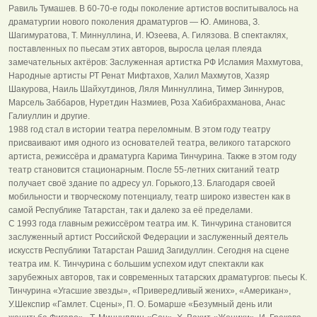
Равиль Тумашев. В 60-70-е годы поколение артистов воспитывалось на
драматургии нового поколения драматургов — Ю. Аминова, З.
Шагимуратова, Т. Миннуллина, И. Юзеева, А. Гилязова. В спектаклях,
поставленных по пьесам этих авторов, выросла целая плеяда
замечательных актёров: Заслуженная артистка РФ Исламия Махмутова,
Народные артисты РТ Ренат Мифтахов, Халил Махмутов, Хазяр
Шакурова, Наиль Шайхутдинов, Ляля Миннуллина, Тимер Зиннуров,
Марсель Заббаров, Нуретдин Назмиев, Роза Хабибрахманова, Анас
Галиуллин и другие.
1988 год стал в истории театра переломным. В этом году театру
присваивают имя одного из основателей театра, великого татарского
артиста, режиссёра и драматурга Карима Тинчурина. Также в этом году
театр становится стационарным. После 55-летних скитаний театр
получает своё здание по адресу ул. Горького,13. Благодаря своей
мобильности и творческому потенциалу, театр широко известен как в
самой Республике Татарстан, так и далеко за её пределами.
С 1993 года главным режиссёром театра им. К. Тинчурина становится
заслуженный артист Российской Федерации и заслуженный деятель
искусств Республики Татарстан Рашид Загидуллин. Сегодня на сцене
театра им. К. Тинчурина с большим успехом идут спектакли как
зарубежных авторов, так и современных татарских драматургов: пьесы К.
Тинчурина «Угасшие звезды», «Привередливый жених», «Американ»,
У.Шекспир «Гамлет. Сцены», П. О. Бомарше «Безумный день или