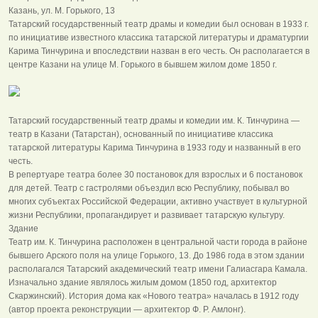
Казань, ул. М. Горького, 13
Татарский государственный театр драмы и комедии был основан в 1933 г.
по инициативе известного классика татарской литературы и драматургии
Карима Тинчурина и впоследствии назван в его честь. Он располагается в
центре Казани на улице М. Горького в бывшем жилом доме 1850 г.
Татарский государственный театр драмы и комедии им. К. Тинчурина —
театр в Казани (Татарстан), основанный по инициативе классика
татарской литературы Карима Тинчурина в 1933 году и названный в его
честь.
В репертуаре театра более 30 постановок для взрослых и 6 постановок
для детей. Театр с гастролями объездил всю Республику, побывал во
многих субъектах Российской Федерации, активно участвует в культурной
жизни Республики, пропагандирует и развивает татарскую культуру.
Здание
Театр им. К. Тинчурина расположен в центральной части города в районе
бывшего Арского поля на улице Горького, 13. До 1986 года в этом здании
располагался Татарский академический театр имени Галиасгара Камала.
Изначально здание являлось жилым домом (1850 год, архитектор
Скаржинский). История дома как «Нового театра» началась в 1912 году
(автор проекта реконструкции — архитектор Ф. Р. Амлонг).