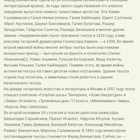
литературный кружок). За годы своего существования это учебное
заведение выпустило немало талантливых артистов. Это Хаким
Салимжанов и Галия Нигматуллина, Галия Кайбицкая, Идият Султанов,
Айрат Арсланов, Шаукат Биктимеров, Галия Булатова, Рашид
Загидуллин, Габдулла Сагитов, Рашида Зиганшина и многие другие.
Звание «Академический» было присвоено театру в 1926 году, а имя
классика татарской драматургии Галиасгара Камала — в 1939. Во время
второй мировой войны многие актёры театра были участниками
концертных бригад — выступали на фронте и госпиталях (Халил
Абжалилов[1], Усман Альмеев, Гульсум Болгарская, Фуад Халитов,
Фатыма Ильская, Галия Кайбицкая). Помимо этого, во время войны
коллектив театра поставил десятки новых постановок. Здание театра
отдали под госпиталь, а камаловцы стали работать в здании
Качаловского театра.
На декаде татарского искусства и литературы в Москве в 1957 году театр
показал спектакли «Голубая шаль» Тинчурина, «Хужа Насретдин» и
«Зифа» Исанбета, «Тревожные дни» Т.Гиззата, «Минникамал» Амира,
«Король Лир» Шекспира.
Во второй половине XX столетия в театре работали режиссёры
Ширьяздан Сарымсаков, Празат Исанбет, Абдулла Юсупов, Хусаин
Уразиков, Гумер Девишев, Валерий Бебутов, Александр Михайлов,
Рафкат Бикчантаев, Марсель Салимжанов. В 1991 году режиссёром-
постановщиком театра становится Фарид Бикчантаев. Сейчас он —