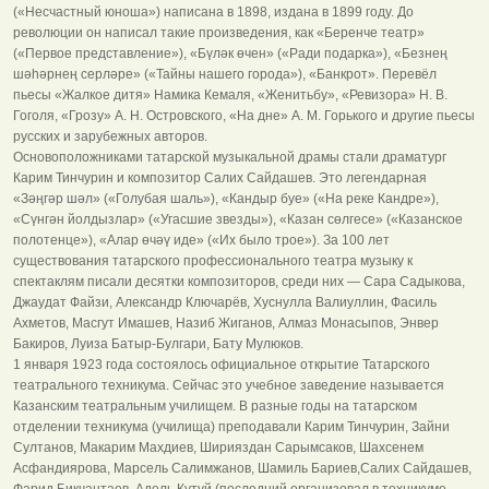
(«Несчастный юноша») написана в 1898, издана в 1899 году. До
революции он написал такие произведения, как «Беренче театр»
(«Первое представление»), «Бүләк өчен» («Ради подарка»), «Безнең
шәһәрнең серләре» («Тайны нашего города»), «Банкрот». Перевёл
пьесы «Жалкое дитя» Намика Кемаля, «Женитьбу», «Ревизора» Н. В.
Гоголя, «Грозу» А. Н. Островского, «На дне» А. М. Горького и другие пьесы
русских и зарубежных авторов.
Основоположниками татарской музыкальной драмы стали драматург
Карим Тинчурин и композитор Салих Сайдашев. Это легендарная
«Зәңгәр шәл» («Голубая шаль»), «Кандыр буе» («На реке Кандре»),
«Сүнгән йолдызлар» («Угасшие звезды»), «Казан сөлгесе» («Казанское
полотенце»), «Алар өчәү иде» («Их было трое»). За 100 лет
существования татарского профессионального театра музыку к
спектаклям писали десятки композиторов, среди них — Сара Садыкова,
Джаудат Файзи, Александр Ключарёв, Хуснулла Валиуллин, Фасиль
Ахметов, Масгут Имашев, Назиб Жиганов, Алмаз Монасыпов, Энвер
Бакиров, Луиза Батыр-Булгари, Бату Мулюков.
1 января 1923 года состоялось официальное открытие Татарского
театрального техникума. Сейчас это учебное заведение называется
Казанским театральным училищем. В разные годы на татарском
отделении техникума (училища) преподавали Карим Тинчурин, Зайни
Султанов, Макарим Махдиев, Ширияздан Сарымсаков, Шахсенем
Асфандиярова, Марсель Салимжанов, Шамиль Бариев,Салих Сайдашев,
Фарид Бикчантаев, Адель Кутуй (последний организовал в техникуме