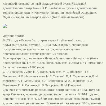
Каза́нский госуда́рственный академи́ческий ру́сский Большо́й
драмати́ческий теа́тр и́мени В. И. Кача́лова — русский драматический
театр в городе Казани Республики Татарстан Российской Федерации.
Один из старейших театров России (Театр имени Качалова)
История театра
В 1791 году в Казани был открыт первый публичный театр с
полулюбительской труппой. В 1803 году, в здании, специально
построенном для крепостного театра, начала выступать
профессиональная труппа крепостных актёров.
В репертуаре тех лет — пьеса Дениса Фонвизина «Недоросль» (была
поставлена в 1804 году), пьесы Плавильщикова «Бобыль» и «Ермак» (обе
были поставлены в 1805 году).
С БДТ связаны имена П. А. Плавильщикова, М. С. Щепкина, П. С.
Мочалова, Н. К. Милославского, М. Г. Савиной, П. А. Стрепетовой, В. И.
Живокини, А. Е. Мартынова, К. А. Варламова, М. А. Решимова, В. А.
Макшеева, И. А. Слонова, И. В. Загорского, В. М. Павловой.
Здание в котором ныне располагается театр построено в 1833 году для
купца Синякова, затем неоднократно перестраивался. В 1914 году оно
приобретает окончательный вид с залом для демонстрации фильмов и
для постановок драм и оперетт. Зрительный зал вмещает 505 зрителей.