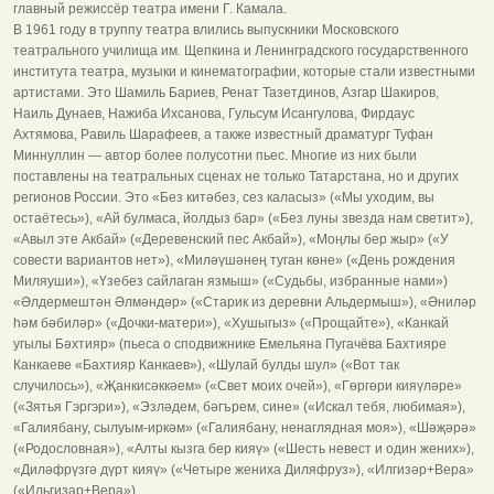
главный режиссёр театра имени Г. Камала.
В 1961 году в труппу театра влились выпускники Московского
театрального училища им. Щепкина и Ленинградского государственного
института театра, музыки и кинематографии, которые стали известными
артистами. Это Шамиль Бариев, Ренат Тазетдинов, Азгар Шакиров,
Наиль Дунаев, Нажиба Ихсанова, Гульсум Исангулова, Фирдаус
Ахтямова, Равиль Шарафеев, а также известный драматург Туфан
Миннуллин — автор более полусотни пьес. Многие из них были
поставлены на театральных сценах не только Татарстана, но и других
регионов России. Это «Без китәбез, сез каласыз» («Мы уходим, вы
остаётесь»), «Ай булмаса, йолдыз бар» («Без луны звезда нам светит»),
«Авыл эте Акбай» («Деревенский пес Акбай»), «Моңлы бер жыр» («У
совести вариантов нет»), «Миләүшәнең туган көне» («День рождения
Миляуши»), «Үзебез сайлаган язмыш» («Судьбы, избранные нами»)
«Әлдермештән Әлмәндәр» («Старик из деревни Альдермыш»), «Әниләр
һәм бәбиләр» («Дочки-матери»), «Хушыгыз» («Прощайте»), «Канкай
угылы Бәхтияр» (пьеса о сподвижнике Емельяна Пугачёва Бахтияре
Канкаеве «Бахтияр Канкаев»), «Шулай булды шул» («Вот так
случилось»), «Җанкисәккәем» («Свет моих очей»), «Гөргөри кияүләре»
(«Зятья Гэргэри»), «Эзләдем, бәгърем, сине» («Искал тебя, любимая»),
«Галиябану, сылуым-иркәм» («Галиябану, ненаглядная моя»), «Шәҗәрә»
(«Родословная»), «Алты кызга бер кияү» («Шесть невест и один жених»),
«Диләфрүзгә дүрт кияү» («Четыре жениха Диляфруз»), «Илгизәр+Вера»
(«Ильгизар+Вера»).