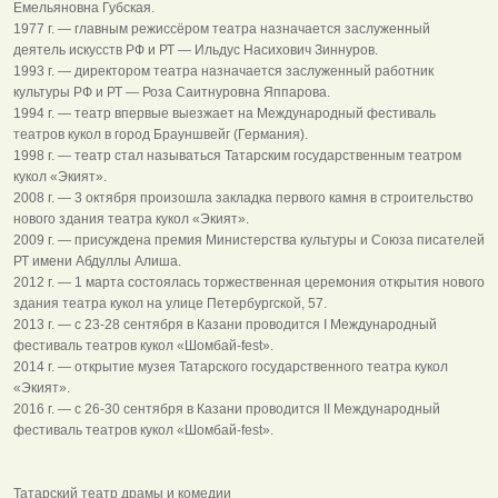
Емельяновна Губская.
1977 г. — главным режиссёром театра назначается заслуженный
деятель искусств РФ и РТ — Ильдус Насихович Зиннуров.
1993 г. — директором театра назначается заслуженный работник
культуры РФ и РТ — Роза Саитнуровна Яппарова.
1994 г. — театр впервые выезжает на Международный фестиваль
театров кукол в город Брауншвейг (Германия).
1998 г. — театр стал называться Татарским государственным театром
кукол «Экият».
2008 г. — 3 октября произошла закладка первого камня в строительство
нового здания театра кукол «Экият».
2009 г. — присуждена премия Министерства культуры и Союза писателей
РТ имени Абдуллы Алиша.
2012 г. — 1 марта состоялась торжественная церемония открытия нового
здания театра кукол на улице Петербургской, 57.
2013 г. — с 23-28 сентября в Казани проводится I Международный
фестиваль театров кукол «Шомбай-fest».
2014 г. — открытие музея Татарского государственного театра кукол
«Экият».
2016 г. — с 26-30 сентября в Казани проводится II Международный
фестиваль театров кукол «Шомбай-fest».
Татарский театр драмы и комедии