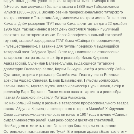
зарубежных драматургов. Первая татарская пьеса «Бичара кыз»
(«Несчастная девушка») была написана в 1886 году Габдрахманом
Ильяси (1856—1895). Возникновение профессионального татарского
театра связано с Татарским Академическим театром имени Галиасгара
Камала. Днём рождения ТГАТ имени Камала считается дата 22 декабря
1906 года, так как именно в этот день состоялся первый публичный
спектакль на татарском языке. Первой профессиональной татарской
группой, ставшей зародышем ТГАТ, была «Сайяр» («передвижник»,
«путешественник»). Название для группы предложил выдающийся
татарский поэт Габдулла Тукай. В эти годы влияние на становление
татарского театра оказали актёр и режиссёр Ильяс Кудашев-
Ашказарский, Сулейман Валеев-Сульва, выдающиеся татарские
драматурги Галиасгар Камал, Карим Тинчурин, актёр и режиссёр Зайни
Султанов, актриса и режиссёр Сахибжамал Гиззатуллина-Волжская,
артисты Ашраф Синяева, Шакир Шамильский, Гульсум Болгарская,
Касым Шамиль, Мухтар Мутин, актёр и режиссёр Нури Сакаев, актёр и
режиссёр Бари Тарханов. Также можно назвать артиста и режиссёра
Газиза Айдарского, писателя Фатиха Амирхана.
Но наибольший вклад в развитие татарского профессионального театра
оказал Абдулла Кариев, настоящее имя которого Минибай Хайруллин.
Свою сценическую деятельность он начал в 1907 году в группе «Сайяр»,
сыграл множество ролей, был режиссёром десятков спектаклей.
Необходимо отметить также Галиасгара Камала, или «татарского
Островского», как называл его Тукай. Его первая драма «Бәхетсез егет»