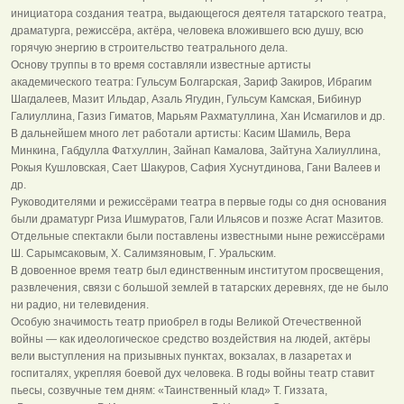
инициатора создания театра, выдающегося деятеля татарского театра,
драматурга, режиссёра, актёра, человека вложившего всю душу, всю
горячую энергию в строительство театрального дела.
Основу труппы в то время составляли известные артисты
академического театра: Гульсум Болгарская, Зариф Закиров, Ибрагим
Шагдалеев, Мазит Ильдар, Азаль Ягудин, Гульсум Камская, Бибинур
Галиуллина, Газиз Гиматов, Марьям Рахматуллина, Хан Исмагилов и др.
В дальнейшем много лет работали артисты: Касим Шамиль, Вера
Минкина, Габдулла Фатхуллин, Зайнап Камалова, Зайтуна Халиуллина,
Рокыя Кушловская, Сает Шакуров, Сафия Хуснутдинова, Гани Валеев и
др.
Руководителями и режиссёрами театра в первые годы со дня основания
были драматург Риза Ишмуратов, Гали Ильясов и позже Асгат Мазитов.
Отдельные спектакли были поставлены известными ныне режиссёрами
Ш. Сарымсаковым, Х. Салимзяновым, Г. Уральским.
В довоенное время театр был единственным институтом просвещения,
развлечения, связи с большой землей в татарских деревнях, где не было
ни радио, ни телевидения.
Особую значимость театр приобрел в годы Великой Отечественной
войны — как идеологическое средство воздействия на людей, актёры
вели выступления на призывных пунктах, вокзалах, в лазаретах и
госпиталях, укрепляя боевой дух человека. В годы войны театр ставит
пьесы, созвучные тем дням: «Таинственный клад» Т. Гиззата,