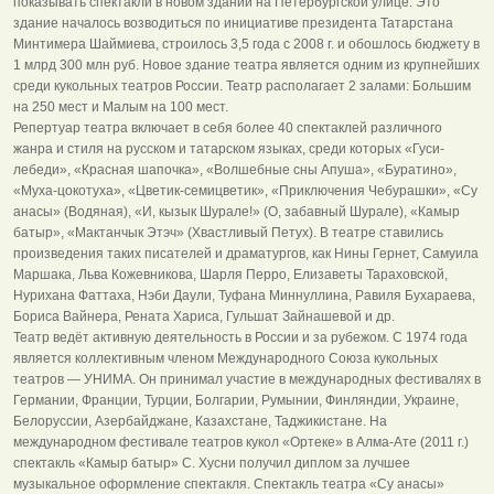
показывать спектакли в новом здании на Петербургской улице. Это
здание началось возводиться по инициативе президента Татарстана
Минтимера Шаймиева, строилось 3,5 года с 2008 г. и обошлось бюджету в
1 млрд 300 млн руб. Новое здание театра является одним из крупнейших
среди кукольных театров России. Театр располагает 2 залами: Большим
на 250 мест и Малым на 100 мест.
Репертуар театра включает в себя более 40 спектаклей различного
жанра и стиля на русском и татарском языках, среди которых «Гуси-
лебеди», «Красная шапочка», «Волшебные сны Апуша», «Буратино»,
«Муха-цокотуха», «Цветик-семицветик», «Приключения Чебурашки», «Су
анасы» (Водяная), «И, кызык Шурале!» (О, забавный Шурале), «Камыр
батыр», «Мактанчык Этэч» (Хвастливый Петух). В театре ставились
произведения таких писателей и драматургов, как Нины Гернет, Самуила
Маршака, Льва Кожевникова, Шарля Перро, Елизаветы Тараховской,
Нурихана Фаттаха, Нэби Даули, Туфана Миннуллина, Равиля Бухараева,
Бориса Вайнера, Рената Хариса, Гульшат Зайнашевой и др.
Театр ведёт активную деятельность в России и за рубежом. С 1974 года
является коллективным членом Международного Союза кукольных
театров — УНИМА. Он принимал участие в международных фестивалях в
Германии, Франции, Турции, Болгарии, Румынии, Финляндии, Украине,
Белоруссии, Азербайджане, Казахстане, Таджикистане. На
международном фестивале театров кукол «Ортеке» в Алма-Ате (2011 г.)
спектакль «Камыр батыр» С. Хусни получил диплом за лучшее
музыкальное оформление спектакля. Спектакль театра «Су анасы»