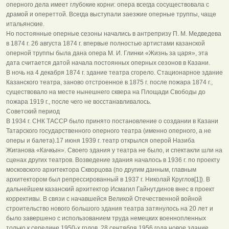
оперного дела имеет глубокие корни: опера всегда сосуществовала с
драмой и опереттой. Всегда выступали заезжие оперные труппы, чаще
итальянские.
Но постоянные оперные сезоны начались в антрепризу П. М. Медведева
в 1874 г. 26 августа 1874 г. впервые полностью артистами казанской
оперной труппы была дана опера М. И. Глинки «Жизнь за царя», эта
дата считается датой начала постоянных оперных сезонов в Казани.
В ночь на 4 декабря 1874 г. здание театра сгорело. Стационарное здание
Казанского театра, заново отстроенное в 1875 г. после пожара 1874 г.,
существовало на месте нынешнего сквера на Площади Свободы до
пожара 1919 г., после чего не восстанавливалось.
Советский период
В 1934 г. СНК ТАССР было принято постановление о создании в Казани
Татарского государственного оперного театра (именно оперного, а не
оперы и балета).17 июня 1939 г. театр открылся оперой Назиба
Жиганова «Качкын». Своего здания у театра не было, и спектакли шли на
сценах других театров. Возведение здания началось в 1936 г. по проекту
московского архитектора Скворцова (по другим данным, главным
архитектором был репрессированный в 1937 г. Николай Круглов[1]). В
дальнейшем казанский архитектор Исмагил Гайнутдинов внес в проект
коррективы. В связи с начавшейся Великой Отечественной войной
строительство нового большого здания театра затянулось на 20 лет и
было завершено с использованием труда немецких военнопленных
только к середине 1950-х годов. 28 сентября 1956 года новое здание