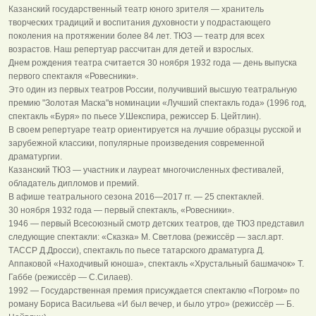
Казанский государственный театр юного зрителя — хранитель
творческих традиций и воспитания духовности у подрастающего
поколения на протяжении более 84 лет. ТЮЗ — театр для всех
возрастов. Наш репертуар рассчитан для детей и взрослых.
Днем рождения театра считается 30 ноября 1932 года — день выпуска
первого спектакля «Ровесники».
Это один из первых театров России, получивший высшую театральную
премию "Золотая Маска"в номинации «Лучший спектакль года» (1996 год,
спектакль «Буря» по пьесе У.Шекспира, режиссер Б. Цейтлин).
В своем репертуаре театр ориентируется на лучшие образцы русской и
зарубежной классики, популярные произведения современной
драматургии.
Казанский ТЮЗ — участник и лауреат многочисленных фестивалей,
обладатель дипломов и премий.
В афише театрального сезона 2016—2017 гг. — 25 спектаклей.
30 ноября 1932 года — первый спектакль, «Ровесники».
1946 — первый Всесоюзный смотр детских театров, где ТЮЗ представил
следующие спектакли: «Сказка» М. Светлова (режиссёр — засл.арт.
ТАССР Д.Дросси), спектакль по пьесе татарского драматурга Д.
Аппаковой «Находчивый юноша», спектакль «Хрустальный башмачок» Т.
Габбе (режиссёр — С.Силаев).
1992 — Государственная премия присуждается спектаклю «Погром» по
роману Бориса Васильева «И был вечер, и было утро» (режиссёр — Б.