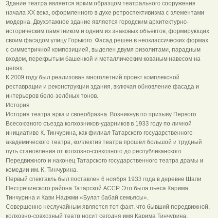
Здание театра является ярким образцом театрального сооружения
начала XX века, оформленного в духе ретроспективизма с элементами
модерна. Двухэтажное здание является городским архитектурно-
историческим памятником и одним из знаковых объектов, формирующих
своим фасадом улицу Горького. Фасад решен в неоклассических формах
с симметричной композицией, выделен двумя ризолитами, парадным
входом, перекрытым башенкой и металлическим кованым навесом на
цепях.
К 2009 году был реализован многолетний проект комплексной
реставрации и реконструкции здания, включая обновление фасада и
интерьеров бело-зелёных тонов.
История
История театра ярка и своеобразна. Возникнув по призыву Первого
Всесоюзного съезда колхозников-ударников в 1933 году по личной
инициативе К. Тинчурина, как филиал Татарского государственного
академического театра, коллектив театра прошёл большой и трудный
путь становления от колхозно-совхозного до республиканского
Передвижного и наконец Татарского государственного театра драмы и
комедии им. К. Тинчурина.
Первый спектакль был поставлен 6 ноября 1933 года в деревне Шали
Пестречинского района Татарской АССР. Это была пьеса Карима
Тинчурина и Кави Наджми «Булат бабай семьясы».
Совершенно неслучайным является тот факт, что бывший передвижной,
колхозно-совхозный театр носит сегодня имя Карима Тинчурина,