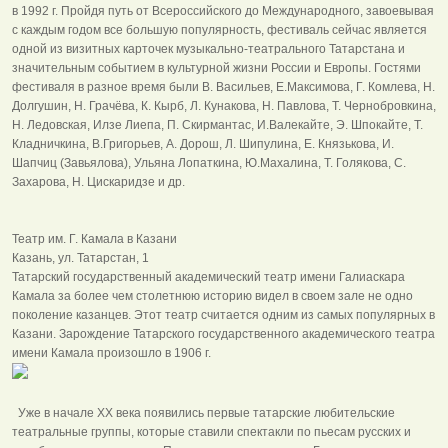
в 1992 г. Пройдя путь от Всероссийского до Международного, завоевывая
с каждым годом все большую популярность, фестиваль сейчас является
одной из визитных карточек музыкально-театрального Татарстана и
значительным событием в культурной жизни России и Европы. Гостями
фестиваля в разное время были В. Васильев, Е.Максимова, Г. Комлева, Н.
Долгушин, Н. Грачёва, К. Кырб, Л. Кунакова, Н. Павлова, Т. Чернобровкина,
Н. Ледовская, Илзе Лиепа, П. Скирмантас, И.Валекайте, Э. Шпокайте, Т.
Кладничкина, В.Григорьев, А. Дорош, Л. Шипулина, Е. Князькова, И.
Шапчиц (Завьялова), Ульяна Лопаткина, Ю.Махалина, Т. Голякова, С.
Захарова, Н. Цискаридзе и др.
Театр им. Г. Камала в Казани
Казань, ул. Татарстан, 1
Татарский государственный академический театр имени Галиаскара
Камала за более чем столетнюю историю видел в своем зале не одно
поколение казанцев. Этот театр считается одним из самых популярных в
Казани. Зарождение Татарского государственного академического театра
имени Камала произошло в 1906 г.
Уже в начале ХХ века появились первые татарские любительские
театральные группы, которые ставили спектакли по пьесам русских и