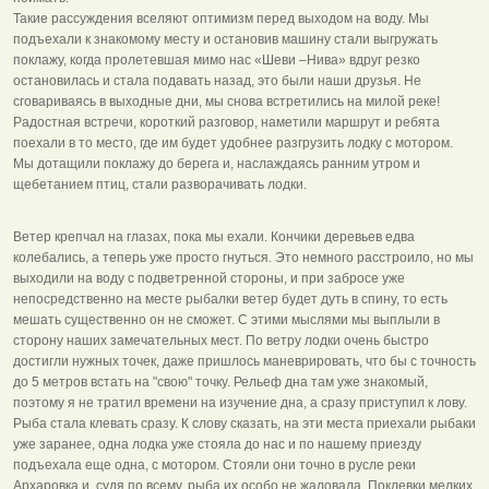
Такие рассуждения вселяют оптимизм перед выходом на воду. Мы
подъехали к знакомому месту и остановив машину стали выгружать
поклажу, когда пролетевшая мимо нас «Шеви –Нива» вдруг резко
остановилась и стала подавать назад, это были наши друзья. Не
сговариваясь в выходные дни, мы снова встретились на милой реке!
Радостная встречи, короткий разговор, наметили маршрут и ребята
поехали в то место, где им будет удобнее разгрузить лодку с мотором.
Мы дотащили поклажу до берега и, наслаждаясь ранним утром и
щебетанием птиц, стали разворачивать лодки.
Ветер крепчал на глазах, пока мы ехали. Кончики деревьев едва
колебались, а теперь уже просто гнуться. Это немного расстроило, но мы
выходили на воду с подветренной стороны, и при забросе уже
непосредственно на месте рыбалки ветер будет дуть в спину, то есть
мешать существенно он не сможет. С этими мыслями мы выплыли в
сторону наших замечательных мест. По ветру лодки очень быстро
достигли нужных точек, даже пришлось маневрировать, что бы с точность
до 5 метров встать на "свою" точку. Рельеф дна там уже знакомый,
поэтому я не тратил времени на изучение дна, а сразу приступил к лову.
Рыба стала клевать сразу. К слову сказать, на эти места приехали рыбаки
уже заранее, одна лодка уже стояла до нас и по нашему приезду
подъехала еще одна, с мотором. Стояли они точно в русле реки
Архаровка и, судя по всему, рыба их особо не жаловала. Поклевки мелких