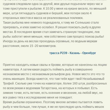
судачков следовали одна за другой, мои друзья подъехали через час и
тоже приступили к рыбалке. К 10.00 у меня на кукане висело, по меньшей
мере, штук пятнадцать судачков и бершей, мои потери около 4
откусанных хвостов и масса не реализованных поклевок.
Такая рыбалка мне немного поднадоела, к тому же Солнышко стало
пригревать, и клев заметно ослабел. Я решил поискать рыбу в других
местах. В последнее время стал замечать странную тенденцию, лов
рыбы заботит меня меньше, чем собственно сам процесс поиска рыбы!
Иногда за день на веслах проходишь огромные, по водным меркам
расстояния, около 15 -20 километров.
трасса Р239 - Казань - Оренбург
Приятно находить новые свалы и бровки, которые не нанесены на лоцию
навигатора. А затем какая радость поймать рыбу в совершенно
незнакомом месте с незнакомым рельефом дна. Новое место это что то
очень манящее. Всегда кажется, что там тебя ждет твой Незабываемый
Трофей. Сколько уже точек на навигаторе, более 160 штук, разбросанных
по всем рекам и водоемам Татарстана, на которых я побывал. Есть
зимние точки, есть летние, есть осенние и весенние, на любой вкус, но
все равно тяга к исследованию меня не покидает.
Время рыбалки ограничено. Поэтому многие активно пытаются ловить
рыбу и чем больше, тем лучше, я же не преследую цель поймать мешок