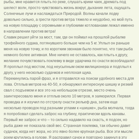
рыбы, мне нравится плыть по реке, слушать крики чаек, дремать под
шелест волн, просто чувствовать жизнь вокруг, дыхание лета, ощущать
Солнечные лучи и наслаждаться Природой. Волны качали лодку
довольно сильно, а грести против ветра тяжело и неудобно, но мой путь
на новую площадку с огромными и глубокими котлованами лежал именно
в направлении против ветра!
Славик решил уйти за мост, там, где он поймал на прошлой рыбалке
трофейного судака, потянувшего больше чем на 5 кг. Уплыл он раньше
меня на новую точку, и по коротким звонкам было понятно, что там рыба
немного более активная. Мне ничего не оставалось, как плыть к другу,
желание почувствовать поклевку в виде ударчика по снасти возобладало!
Я проплыл под мостом, под неусыпным оком милиционера и подплыл к
другу, у него несколько судачков и неплохая щука.
Перекинулись парой фраз, и я отправился на поиски удобного места для
лова. Отплыв метров на 40-50, я обнаружил интересную шишку и резкий
свал с подъемом и все это на небольшом отрезке, место очень
заинтересовало меня и отплыв около 10 метров, я заякорился. Первая
проводка и я изучил по отстрелу снасти рельеф дна, затем еще
несколько проводок под разными углами к «шишке», рыба молчала, тогда
я попробовал сделать заброс на глубину, практически вдоль канавы.
Первый же заброс и что – то сильно надавило на снасть, я подсек, но
рыба даже не показала свой вес. Странная поклевка, так обычно давит
судачок, когда нет жора, но это явно более крупная рыба. Все эти мысли
роем крутились в голове. Я расправил сачок и повторно закинул в эту