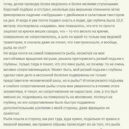
точку, делая проводку более медленно и более мелкими ступеньками.
Короткий подброс и отстрел, несколько раз вершинка спиннинга четко
фиксировала падение «чебурашки» с двойником и салатовым твистором
на дно. И когда я уже почти подвел снасть к лодке, где глубина была 10,5
метров, последовала «надавка», мне показалось, что кто-то просто
зацепил за крючок мешок сахара, что – то что висело на крючке,
совершенно не сопротивлялось, а шло по какой-то только ему ведомой
траектории, я сначала даже не понял, что там произошло, и вообще,
рыба ли это!?
Но когда почти на самой поверхности рыба, несмотря на мои
настойчивые вращения катушки, решила притормозить резкий подъем с
глубины, только тогда я понял, что это явно рыба, но почему- то не очень
активно сопротивляющаяся. Может быть, мой резкий подъем с глубины
сделал свое дело и кессонной болезни подвержены не только
представители человеческой расы, но и рыбы? Итогом резкого подъема
и слабого сопротивления рыбы стала моя уверенность в поимке этого
экземпляра, я тянул, но сопротивление не нарастало, сом, а это был
именно он, поднявшись на поверхность на мгновение, потянул на
глубину, но его сопротивление было быстро подавлено
дополнительными усилиями с моей стороны, даже фрикцион не
сработал.
Рыба пошла в сторону, как раз туда, куда нужно, подальше от кукана и
якорной веревки, как правило обрывы происходят из-за того, что рыба