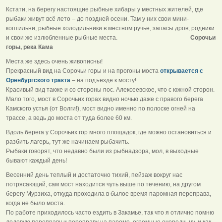
Кстати, на берегу настоящие рыбные хибары у местных жителей, где
рыбаки живут всё лето – до поздней осени. Там у них свои мини-
коптильни, рыбные холодильники в местном ручье, запасы дров, родники
и свои же излюбленные рыбные места.
Сорочьи
горы, река Кама
Места же здесь очень живописны!
Прекрасный вид на Сорочьи горы и на прогоны моста
открывается с
Оренбургского тракта
– на подъезде к мосту!
Красивый вид также и со стороны пос. Алексеевское, что с южной сторон.
Мало того, мост в Сорочьих горах видно ночью даже с правого берега
Камского устья (от Волги!), мост видно именно по полоске огней на
трассе, а ведь до моста от туда более 60 км.
Вдоль берега у Сорочьих гор много площадок, где можно остановиться и
разбить лагерь, тут же начинаем рыбачить.
Рыбаки говорят, что недавно были из рыбнадзора, мол, в выходные
бывают каждый день!
Весенний день теплый и достаточно тихий, пейзаж вокруг нас
потрясающий, сам мост находится чуть выше по течению, на другом
берегу Мурзиха, откуда проходила в былое время паромная переправа,
когда не было моста.
По работе приходилось часто ездить в Закамье, так что я отлично помню
ледовую переправу и переправу на пароме, огромные очереди, ну, и как