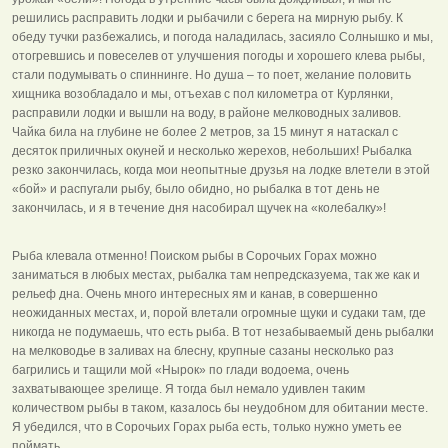
решились расправить лодки и рыбачили с берега на мирную рыбу. К
обеду тучки разбежались, и погода наладилась, засияло Солнышко и мы,
отогревшись и повеселев от улучшения погоды и хорошего клева рыбы,
стали подумывать о спиннинге. Но душа – то поет, желание половить
хищника возобладало и мы, отъехав с пол километра от Курлянки,
расправили лодки и вышли на воду, в районе мелководных заливов.
Чайка била на глубине не более 2 метров, за 15 минут я натаскал с
десяток приличных окуней и несколько жерехов, небольших! Рыбалка
резко закончилась, когда мои неопытные друзья на лодке влетели в этой
«бой» и распугали рыбу, было обидно, но рыбалка в тот день не
закончилась, и я в течение дня насобирал щучек на «колебалку»!
Рыба клевала отменно! Поиском рыбы в Сорочьих Горах можно
заниматься в любых местах, рыбалка там непредсказуема, так же как и
рельеф дна. Очень много интересных ям и канав, в совершенно
неожиданных местах, и, порой влетали огромные щуки и судаки там, где
никогда не подумаешь, что есть рыба. В тот незабываемый день рыбалки
на мелководье в заливах на блесну, крупные сазаны несколько раз
багрились и тащили мой «Нырок» по глади водоема, очень
захватывающее зрелище. Я тогда был немало удивлен таким
количеством рыбы в таком, казалось бы неудобном для обитании месте.
Я убедился, что в Сорочьих Горах рыба есть, только нужно уметь ее
поймать.