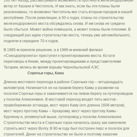
100 лет назад, рассматривало возможность протянуть железнодорожную
ветку от Казани в Чистополь. И как знать, если бы эти планы были
реализованы, то возможно Чистополь мог стать вторым городом в нашей
республике. После революции, в 30-х годах, планы по строительству
железнодорожного моста обсуждались снова. И им снова не суждено
было сбыться. Может война помешала, а может планы были плохими. В
следующий раз идею строительство моста, теперь уже автомобильного,
подняли в середине 70-х годов.
В 1985-м приняли решение, а в 1986-м киевский филиал
«Союздорпроекта» приступил к проектированию моста. Кстати
переговоры в Киеве, между проектировщиками и представителями
Татарии, велись во время взрыва Чернобыльской АЭС.
Сорочьи горы, Кама
Длинна мостового перехода в районе Сорочьих гор – четырнадцать
километров. Начинается он на правом берегу Камы у развилки на
поселок Сорочьи горы и заканчивается на левом берегу за путепроводом
у поселка Алексеевкое. В мостовой переход входят пять мостов -
правобережная эстакада, мост через Каму (его длинна 1608 метров),
мост через протоку Камы – Архаровку, мост через протоку Камы -
Курлянку и, упомянутый выше, путепровод у поселка Алексеевское.
Строительство моста в Сорочьих горах началось сразу, как закончили
строить мост через Волгу. В 90-м году был построен пирс и поселок для
строителей. Денег на строительство не было и поэтому заказчик