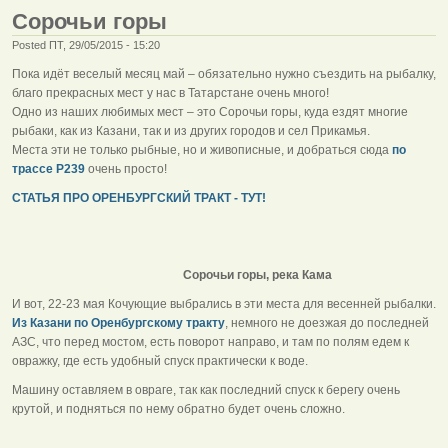
Сорочьи горы
Posted ПТ, 29/05/2015 - 15:20
Пока идёт веселый месяц май – обязательно нужно съездить на рыбалку,
благо прекрасных мест у нас в Татарстане очень много!
Одно из наших любимых мест – это Сорочьи горы, куда ездят многие
рыбаки, как из Казани, так и из других городов и сел Прикамья.
Места эти не только рыбные, но и живописные, и добраться сюда
по
трассе Р239
очень просто!
СТАТЬЯ ПРО ОРЕНБУРГСКИЙ ТРАКТ - ТУТ!
Сорочьи горы, река Кама
И вот, 22-23 мая Кочующие выбрались в эти места для весенней рыбалки.
Из Казани по Оренбургскому тракту
, немного не доезжая до последней
АЗС, что перед мостом, есть поворот направо, и там по полям едем к
овражку, где есть удобный спуск практически к воде.
Машину оставляем в овраге, так как последний спуск к берегу очень
крутой, и подняться по нему обратно будет очень сложно.