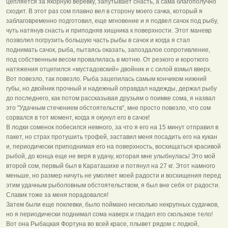
цепляется за якорную веревку, запутывает снасть, а сама благополучно
сходит. В этот раз сом плавно вел в сторону моего сачка, который я
заблаговременно подготовил, еще мгновение и я подвел сачок под рыбу,
чуть натянув снасть и приподняв хищника к поверхности. Этот маневр
позволил погрузить большую часть рыбы в сачок и когда я стал
поднимать сачок, рыба, пытаясь оказать, запоздалое сопротивление,
под собственным весом провалилась в мотню. От резкого и короткого
натяжения отцепился «мустадовский» двойник и с силой взмыл вверх.
Вот повезло, так повезло. Рыба зацепилась самым кончиком нижний
губы, но двойник прочный и надежный оправдал надежды, держал рыбу
до последнего, как потом рассказывая друзьям о поимке сома, я назвал
это "Удачным стечением обстоятельств", мне просто повезло, что сом
сорвался в тот момент, когда я окунул его в сачок!
В лодки соменок побесился немного, за что я его на 15 минут отправил в
пакет, но страх протушить трофей, заставил меня посадить его на кукан
и, периодически приподнимая его на поверхность, восхищаться красивой
рыбой, до конца еще не веря в удачу, которая мне улыбнулась! Это мой
второй сом, первый был в Караташихе и потянул на 27 кг. Этот намного
меньше, но размер ничуть не умоляет моей радости и восхищения перед
этим удачным рыболовным обстоятельством, я был вне себя от радости.
Славик тоже за меня порадовался!
Затем были еще поклевки, было поймано несколько некрупных судачков,
но я периодически поднимал сома наверх и гладил его скользкое тело!
Вот она Рыбацкая Фортуна во всей красе, плывет рядом с лодкой,