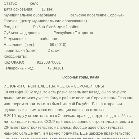
Статус: село
Дата основания: 17 век.
Муниципальное образование: сельское поселение Сорочье-
Горское (центр муниципального образования)
Входит в: Рыбно-Слободский район
Субъект Федерации: Республика Татарстан
Подчинение: районное
Население (чел.): 59 (2010)
Территория (кв.км.): 2 кв.км.
Координаты:
Код ОКАТО: 92250870001
Телефонный код: +7 84361
Сорочьи горы, Кама
ИСТОРИЯ СТРОИТЕЛЬСТВА МОСТА – СОРОЧЬИ ГОРЫ
18 октября 2002 года, то есть ровно восемь лет назад, было открыто
движение по мосту через Каму в районе поселка Сорочьи горы. Главном
инженером строительства был Николай Голубев. Все фотографии
сделаны лично им, а вся информация написана с его слов.
В 2010 году у строительства в Сорочьих горах - две круглые даты: 25-ть
лет как правительство СССР приняло решение о строительстве моста и
20-ть лет как строительство началось. Вообще идее строительства
намного больше лет, чем можно подумать. Еще царское правительство