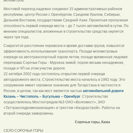
километров.
Мостовой переход надежно соединил 15 административных районов
республики, центр России с Оренбургом, Средним Уралом, Сибирью,
Дальним Востоком, государствами Средней Азии. Проектная пропускная
способность первой очереди моста – до 7 тысяч автомобилей в сутки. По
мнению специалистов, вложенные в строительство средства окупятся
через три года.
Сократится расстояние перевозок и время доставки грузов, повысится
эффективность использования транспорта. Позади километровые
очереди на автотранспортный паром летом, позади временная ледовая
переправа Сорочьи Горы - Мурзиха зимой, порою весьма ненадежная,
позади и ЧП на этом участке дороги.
22 октября 2002 года состоялось открытие первой очереди
автодорожного моста. Строистельство моста началось в 1992 году. Это
сооружение имеет огромное значение для Татарстана в частности и
России, в целом, так как мост является частью
автомобильной дороги
Казань – Чистополь – Бугульма – Оренбург
. Строительство
осуществлялось Мостоотрядом №3 ОАО «Волгомост», ЗАО
«Таттрансгидромеханизация» и трестом «Каздорстрой». Работы на
второй очереди заморожены.
Сорочьи горы, Кама
СЕЛО СОРОЧЬИ ГОРЫ