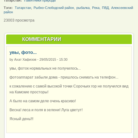
Татарстан:
Памятники природы
Тэги:
Татарстан
,
Рыбно-Слободский район
,
рыбалка
,
Река
,
ПВД
,
Алексеевский
район
23003 просмотра
КОММЕНТАРИИ
увы, фото...
by
Ахат Хафизов
-
29/05/2015 - 15:30
увы, фоток нормальных не получилось...
фотоаппарат забыли дома - пришлось снимать на телефон...
к сожалению с самой высокой точки Сорочьих гор не получился вид
на Камские просторы!
А было на самом деле очень красиво!
Весна! леса и поля в зелени! Луга цветут!
Ясный день!!!