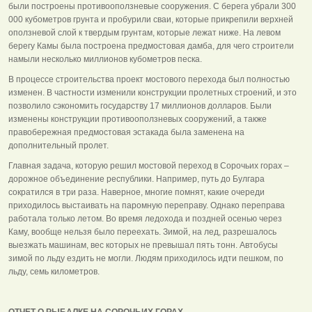
были построены противооползневые сооружения. С берега убрали 300
000 кубометров грунта и пробурили сваи, которые прикрепили верхней
оползневой слой к твердым грунтам, которые лежат ниже. На левом
берегу Камы была построена предмостовая дамба, для чего строители
намыли несколько миллионов кубометров песка.
В процессе строительства проект мостового перехода был полностью
изменен. В частности изменили конструкции пролетных строений, и это
позволило сэкономить государству 17 миллионов долларов. Были
изменены конструкции противооползневых сооружений, а также
правобережная предмостовая эстакада была заменена на
дополнительный пролет.
Главная задача, которую решил мостовой переход в Сорочьих горах –
дорожное объединение республики. Например, путь до Булгара
сократился в три раза. Наверное, многие помнят, какие очереди
приходилось выстаивать на паромную переправу. Однако переправа
работала только летом. Во время ледохода и поздней осенью через
Каму, вообще нельзя было переехать. Зимой, на лед, разрешалось
выезжать машинам, вес которых не превышал пять тонн. Автобусы
зимой по льду ездить не могли. Людям приходилось идти пешком, по
льду, семь километров.
ОТЧЕТ О РЫБАЛКЕ НА СОРОЧЬИХ ГОРАХ