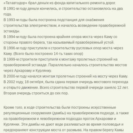
«Татавтодор» брал деньги из фонда капитального ремонта дорог.
В 1991-м году деньги кончились, и строительство остановилось на два
года.
В 1993-м годы была построена подстанция для снабжения
строительства электричеством, и началось возведение правобережной
эстакады.
В 1994-м году была построена крайняя опора моста через Каму со
стороны правого берега, так называемый правобережный устой.
В 1996-м году приступили к строительству русловых опор моста через
Каму. (Всего было построено 14-ть таких опор)
В 1999-м строители приступили к монтажу пролетных строений на
правобережной эстакаде. Параллельно началось строительство мостов
через Архаровку и Курлянку.
В 2000-м году начался монтаж пролетных строений на мосту через Каму.
В 2002 году, 18 октября, была сдана первая очередь мостового перехода
и открыто движение. Всего строительство первой очереди заняло 12 лет.
Вторая очередь строиться до сих пор.
Кроме того, в ходе строительства были построены искусственные
регуляционные сооружения (дамбы) на правобережном подходе, а также
на правобережном и левобережном подходах проток Архаровки и
Курлянки. Эти дамбы не дают воде разливаться во время половодья и
предохраняют конструкции моста от размыва. На правом берегу Камы