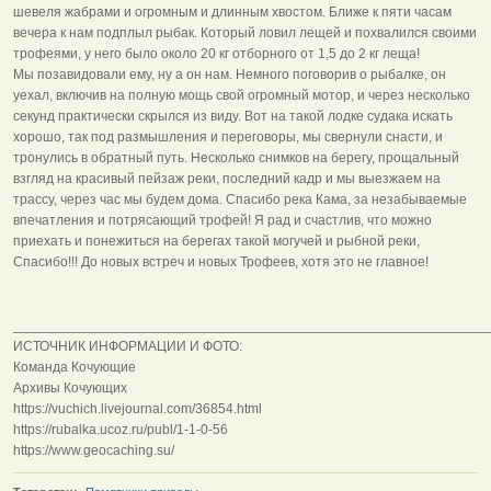
шевеля жабрами и огромным и длинным хвостом. Ближе к пяти часам
вечера к нам подплыл рыбак. Который ловил лещей и похвалился своими
трофеями, у него было около 20 кг отборного от 1,5 до 2 кг леща!
Мы позавидовали ему, ну а он нам. Немного поговорив о рыбалке, он
уехал, включив на полную мощь свой огромный мотор, и через несколько
секунд практически скрылся из виду. Вот на такой лодке судака искать
хорошо, так под размышления и переговоры, мы свернули снасти, и
тронулись в обратный путь. Несколько снимков на берегу, прощальный
взгляд на красивый пейзаж реки, последний кадр и мы выезжаем на
трассу, через час мы будем дома. Спасибо река Кама, за незабываемые
впечатления и потрясающий трофей! Я рад и счастлив, что можно
приехать и понежиться на берегах такой могучей и рыбной реки,
Спасибо!!! До новых встреч и новых Трофеев, хотя это не главное!
______________________________________________________________
ИСТОЧНИК ИНФОРМАЦИИ И ФОТО:
Команда Кочующие
Архивы Кочующих
https://vuchich.livejournal.com/36854.html
https://rubalka.ucoz.ru/publ/1-1-0-56
https://www.geocaching.su/