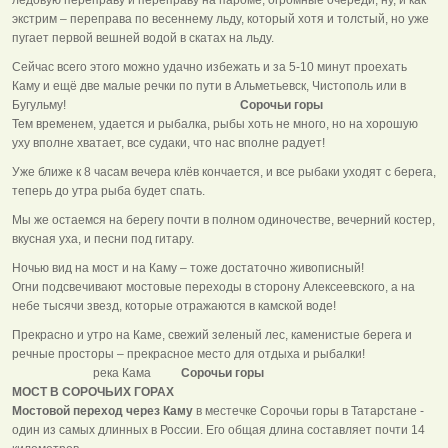
экстрим – переправа по весеннему льду, который хотя и толстый, но уже
пугает первой вешней водой в скатах на льду.
Сейчас всего этого можно удачно избежать и за 5-10 минут проехать
Каму и ещё две малые речки по пути в Альметьевск, Чистополь или в
Бугульму!
Сорочьи горы
Тем временем, удается и рыбалка, рыбы хоть не много, но на хорошую
уху вполне хватает, все судаки, что нас вполне радует!
Уже ближе к 8 часам вечера клёв кончается, и все рыбаки уходят с берега,
теперь до утра рыба будет спать.
Мы же остаемся на берегу почти в полном одиночестве, вечерний костер,
вкусная уха, и песни под гитару.
Ночью вид на мост и на Каму – тоже достаточно живописный!
Огни подсвечивают мостовые переходы в сторону Алексеевского, а на
небе тысячи звезд, которые отражаются в камской воде!
Прекрасно и утро на Каме, свежий зеленый лес, каменистые берега и
речные просторы – прекрасное место для отдыха и рыбалки!
река Кама
Сорочьи горы
МОСТ В СОРОЧЬИХ ГОРАХ
Мостовой переход через Каму
в местечке Сорочьи горы в Татарстане -
один из самых длинных в России. Его общая длина составляет почти 14