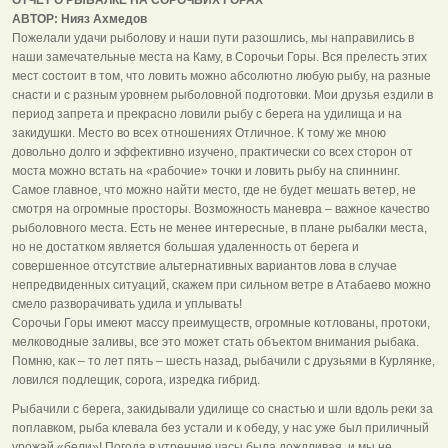
АВТОР: Нияз Ахмедов
Пожелали удачи рыболову и наши пути разошлись, мы направились в
наши замечательные места на Каму, в Сорочьи Горы. Вся прелесть этих
мест состоит в том, что ловить можно абсолютно любую рыбу, на разные
снасти и с разным уровнем рыболовной подготовки. Мои друзья ездили в
период запрета и прекрасно ловили рыбу с берега на удилища и на
закидушки. Место во всех отношениях Отличное. К тому же мною
довольно долго и эффективно изучено, практически со всех сторон от
моста можно встать на «рабочие» точки и ловить рыбу на спиннинг.
Самое главное, что можно найти место, где не будет мешать ветер, не
смотря на огромные просторы. Возможность маневра – важное качество
рыболовного места. Есть не менее интересные, в плане рыбалки места,
но не достатком является большая удаленность от берега и
совершенное отсутствие альтернативных вариантов лова в случае
непредвиденных ситуаций, скажем при сильном ветре в Атабаево можно
смело разворачивать удила и уплывать!
Сорочьи Горы имеют массу преимуществ, огромные котлованы, протоки,
мелководные заливы, все это может стать объектом внимания рыбака.
Помню, как – то лет пять – шесть назад, рыбачили с друзьями в Курлянке,
ловился подлещик, сорога, изредка гибрид.
Рыбачили с берега, закидывали удилище со снастью и шли вдоль реки за
поплавком, рыба клевала без устали и к обеду, у нас уже был приличный
урожай «бели»! Погода в утренние часы была дождливая, и мы не