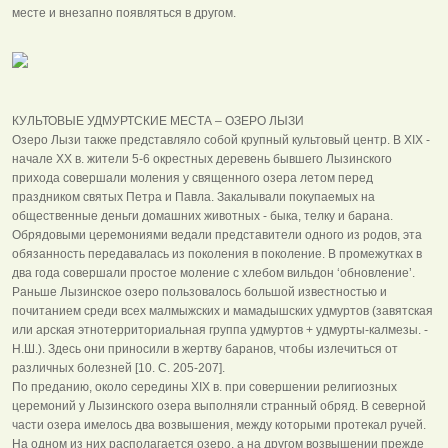
месте и внезапно появляться в другом.
КУЛЬТОВЫЕ УДМУРТСКИЕ МЕСТА – ОЗЕРО ЛЫЗИ
Озеро Лызи также представляло собой крупный культовый центр. В XIX -
начале XX в. жители 5-6 окрестных деревень бывшего Лызинского
прихода совершали моления у священного озера летом перед
праздником святых Петра и Павла. Закалывали покупаемых на
общественные деньги домашних животных - быка, телку и барана.
Обрядовыми церемониями ведали представители одного из родов, эта
обязанность передавалась из поколения в поколение. В промежутках в
два года совершали простое моление с хлебом вильдон ‘обновление’.
Раньше Лызинское озеро пользовалось большой известностью и
почитанием среди всех малмыжских и мамадышских удмуртов (завятская
или арская этнотерриториальная группа удмуртов + удмурты-калмезы. -
Н.Ш.). Здесь они приносили в жертву баранов, чтобы излечиться от
различных болезней [10. С. 205-207].
По преданию, около середины XIX в. при совершении религиозных
церемоний у Лызинского озера выполняли странный обряд. В северной
части озера имелось два возвышения, между которыми протекал ручей.
На одном из них располагается озеро, а на другом возвышении прежде