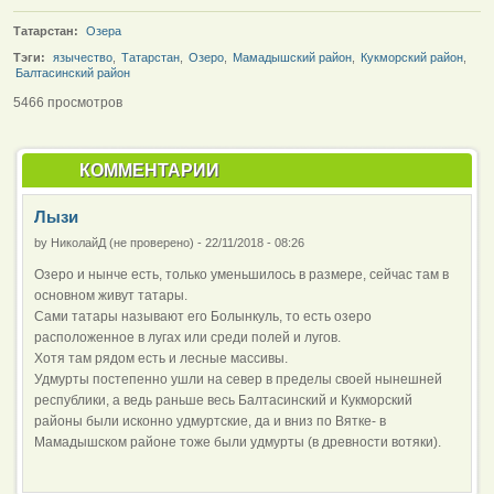
Татарстан:
Озера
Тэги:
язычество
,
Татарстан
,
Озеро
,
Мамадышский район
,
Кукморский район
,
Балтасинский район
5466 просмотров
КОММЕНТАРИИ
Лызи
by
НиколайД (не проверено)
-
22/11/2018 - 08:26
Озеро и нынче есть, только уменьшилось в размере, сейчас там в
основном живут татары.
Сами татары называют его Болынкуль, то есть озеро
расположенное в лугах или среди полей и лугов.
Хотя там рядом есть и лесные массивы.
Удмурты постепенно ушли на север в пределы своей нынешней
республики, а ведь раньше весь Балтасинский и Кукморский
районы были исконно удмуртские, да и вниз по Вятке- в
Мамадышском районе тоже были удмурты (в древности вотяки).