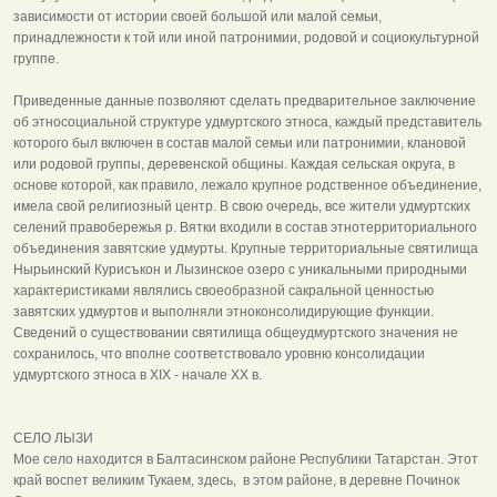
зависимости от истории своей большой или малой семьи,
принадлежности к той или иной патронимии, родовой и социокультурной
группе.
Приведенные данные позволяют сделать предварительное заключение
об этносоциальной структуре удмуртского этноса, каждый представитель
которого был включен в состав малой семьи или патронимии, клановой
или родовой группы, деревенской общины. Каждая сельская округа, в
основе которой, как правило, лежало крупное родственное объединение,
имела свой религиозный центр. В свою очередь, все жители удмуртских
селений правобережья р. Вятки входили в состав этнотерриториального
объединения завятские удмурты. Крупные территориальные святилища
Нырьинский Курисъкон и Лызинское озеро с уникальными природными
характеристиками являлись своеобразной сакральной ценностью
завятских удмуртов и выполняли этноконсолидирующие функции.
Сведений о существовании святилища общеудмуртского значения не
сохранилось, что вполне соответствовало уровню консолидации
удмуртского этноса в XIX - начале XX в.
СЕЛО ЛЫЗИ
Мое село находится в Балтасинском районе Республики Татарстан. Этот
край воспет великим Тукаем, здесь, в этом районе, в деревне Починок