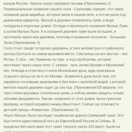
концов России. Черное озеро окружено лесами.(Приложение 2)
Первоначальное название нашего села - Сергеевка, говорят, что такое
название дали марийцы, которые жили в нашем селе, а потом ушли под
давлением удмуртов. Весной в деревне появлялись лужи, и вода
попадала в подполье домов. Отсюда и произошло название Малые Лужи,
а затем Малые Лызи. А в соседней деревне лужи были большие, и
протекали через всю деревню, поэтому и название получили – Большие
Лызи.(Приложение 3).
Село стоит среди татарских деревень, в трех километрах от районного
центра Балтаси на самом красивом месте. Смотришь на юго-восток – лес
Ялтра. С юга – лес Ушминка на горе, а под горой речка, которая
протекает через наше село. С севера - луга, речка Шошма и Мусинский
лес. Некогда в этом лесу стояла Московская дача, куда приезжали
отдыхать купцы на лето из Москвы. Знаменита дача была тем, что
окружена сосновыми деревьями и бил ключ с целебной водой, к которой
жители нашей деревни ходят до сих пор. (Приложение3)Говорили, что
там стояли красивые стеклянные дома, и сейчас можно увидеть только
обломки фундамента. Там же, недалеко от этих домов, была суконная
фабрика, которой управлял немец Фантглент. Сейчас на этом месте
детский лагерь «Романтик». (Приложение 3).
Через Малые Лызи проходит знаменитая дорога Сибирский тракт. Это
был почти единственный путь из Европейской России в Сибирь. В
пределах Вятского края этот тракт тянулся около 325 верст. Были на