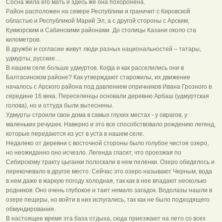
Сосна жила его мать и здесь же она похоронена.
Район расположен на севере Республики и граничит с Кировской
областью и Республикой Марий Эл, а с другой стороны с Арским,
Кукморским и Сабинскими районами. До столицы Казани около ста
километров.
В дружбе и согласии живут люди разных национальностей – татары,
удмурты, русские…
В нашем селе больше удмуртов. Когда и как расселились они в
Балтасинском районе? Как утверждают старожилы, их движение
началось с Арского района под давлением опричников Ивана Грозного в
середине 16 века. Переселенцы основали деревню Арбаш (удмуртская
голова), но и оттуда были вытеснены.
Удмурты строили свои дома в самых глухих местах - у оврагов, у
маленьких речушек. Наверно и это все способствовало рождению легенд,
которые передаются из уст в уста в нашем селе.
Недалеко от деревни с восточной стороны было голубое чистое озеро,
но неожиданно оно исчезло. Легенда гласит, что проезжая по
Сибирскому тракту цыганки полоскали в нем пеленки. Озеро обиделось и
перекочевало в другое место. Сейчас это озеро называют Черным, вода
в нем даже в жаркую погоду холодная, так как в нее впадают несколько
родников. Оно очень глубокое и таит немало загадок. Водолазы нашли в
озере пещеры, но войти в них испугались, так как не было подходящего
обмундирования.
В настоящее время эта база отдыха, сюда приезжают на лето со всех