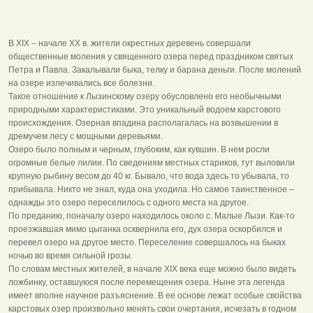
В XIX – начале XX в. жители окрестных деревень совершали
общественные моления у священного озера перед праздником святых
Петра и Павла. Закалывали быка, телку и барана деньги. После молений
на озере излечивались все болезни.
Такое отношение к Лызинскому озеру обусловлено его необычными
природными характеристиками. Это уникальный водоем карстового
происхождения. Озерная впадина располагалась на возвышении в
дремучем лесу с мощными деревьями.
Озеро было полным и черным, глубоким, как кувшин. В нем росли
огромные белые лилии. По сведениям местных стариков, тут выловили
крупную рыбину весом до 40 кг. Бывало, что вода здесь то убывала, то
прибывала. Никто не знал, куда она уходила. Но самое таинственное –
однажды это озеро переселилось с одного места на другое.
По преданию, поначалу озеро находилось около с. Малые Лызи. Как-то
проезжавшая мимо цыганка осквернила его, дух озера оскорбился и
перевел озеро на другое место. Переселение совершалось на быках
ночью во время сильной грозы.
По словам местных жителей, в начале XIX века еще можно было видеть
ложбинку, оставшуюся после перемещения озера. Ныне эта легенда
имеет вполне научное разъяснение. В ее основе лежат особые свойства
карстовых озер произвольно менять свои очертания, исчезать в годном