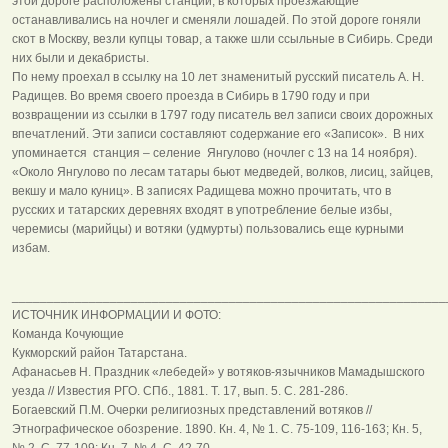
этой дороге расположены станции, в которых проезжающие
останавливались на ночлег и сменяли лошадей. По этой дороге гоняли
скот в Москву, везли купцы товар, а также шли ссыльные в Сибирь. Среди
них были и декабристы.
По нему проехал в ссылку на 10 лет знаменитый русский писатель А. Н.
Радищев. Во время своего проезда в Сибирь в 1790 году и при
возвращении из ссылки в 1797 году писатель вел записи своих дорожных
впечатлений. Эти записи составляют содержание его «Записок». В них
упоминается станция – селение Янгулово (ночлег с 13 на 14 ноября).
«Около Янгулово по лесам татары бьют медведей, волков, лисиц, зайцев,
векшу и мало куниц». В записях Радищева можно прочитать, что в
русских и татарских деревнях входят в употребление белые избы,
черемисы (марийцы) и вотяки (удмурты) пользовались еще курными
избам.
______________________________________________________________
ИСТОЧНИК ИНФОРМАЦИИ И ФОТО:
Команда Кочующие
Кукморский район Татарстана.
Афанасьев Н. Праздник «лебедей» у вотяков-язычников Мамадышского
уезда // Известия РГО. СПб., 1881. Т. 17, вып. 5. С. 281-286.
Богаевский П.М. Очерки религиозных представлений вотяков //
Этнографическое обозрение. 1890. Кн. 4, № 1. С. 75-109, 116-163; Кн. 5,
№ 2. С. 77-109; Кн. 7, № 4. С. 42-70.