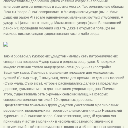
способствовали дроблению культа хозяина озера: аналогичные
культовые центры появились и в других местах. Так, религиозные обряды
Лкзя ты ‘озеро Лызи’ совершались в Мамадышском уезде (ныне Мама-
дышский район РТ) возле одноименных маленьких круглых углублений. А
удмурты Ципьинского прихода Малмыжского уезда (ныне Балтасинский
район РТ) проводили моления Лкзя ты даже в открытом поле, где не
имелось никаких следов существования какого-либо озера.
Таким образом, у кукморских удмуртов имелась сеть патронимических
священных построек Мудор куала и родовых рощ лудов. В пределах
каждого селения стояла общедеревенская (общинная) постройка
Быдн>ым куала. Имелись специальные площадки для молодежных
гуляний (Батыр съкр, Тыпы улын), места для архаичных дальних молений
(Съкр куала, Съкр вксъ), которые располагались далеко за пределами
деревни, культовые места для почитания умерших предков. Помимо
этого, существовала сеть окружных сельских капищ, на которых
совершали моления жители 5-10 окрестных деревень.
Представители локальных групп удмуртов участвовали в религиозных
церемониях, проводимых на территориальных святилищах Нырьинский
Курисъкон и Лызинское озеро. Соответственно, каждый мужчина мог
принимать участие в молениях в нескольких разных по значению и
статусу семейных/патронимических, родовых и общественных капищах в