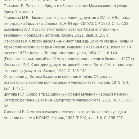
Гаврилов Б. Поверья, обряды и обычаи вотяков Мамадышского уезда
Урясь-Учинского
Гришкина М.В. Численность и расселение удмуртов в XVIII в. // Вопросы
этнографии Удмуртии. Ижевск: УдНИИ при СМ УАССР, 1976. С. 95-133.
Емельянов А.И. Курс по этнографии вотяков: Остатки старинных
верований и обрядов у вотяков. Казань, 1921. Вып. 3. 156 с.
Износков И.А. Список населенных мест Мамадышско-го уезда // Труды IV
Археологического съезда в России, бывшего в Казани и с 31 июля по 18
августа 1877 г. Казань: Ти-погр. Императ. ун-та, 1884. С. 116-148.
(Реферат, прочитанный на IV Археологическом съезде в Казани в 1877 г.).
Кельмаков В.К. К истории удмуртов правобережья Вятки // Материалы по
этногенезу удмуртов. Ижевск, 1982. С. 128-144.
Островский Д. Вотяки Казанской губернии // Труды Общества
естествоиспытателей при Казанском университете. Казань, 1873. Т. 4,
вып. 1. 47 с.
Шутова Н.И. Озеро в традиционных представлениях народов Камско-
Вятского региона // Вестник Удмуртского университета. 2011. № 3. С. 86-
92.
ЯковлевИ.В. Заметка о священном озере вотяков Казанского уезда и
молении на нем // ИОАИЭ. Казань, 1903. Т. XIX, вып. 1-6. С. 205-207.