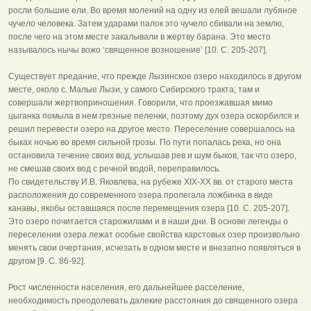
росли большие ели. Во время молений на одну из елей вешали лубяное
чучело человека. Затем ударами палок это чучело сбивали на землю,
после чего на этом месте закалывали в жертву барана. Это место
называлось нычы вожо ‘священное возношение’ [10. С. 205-207].
Существует предание, что прежде Лызинское озеро находилось в другом
месте, около с. Малые Лызи, у самого Сибирского тракта; там и
совершали жертвоприношения. Говорили, что проезжавшая мимо
цыганка помыла в нем грязные пеленки, поэтому дух озера оскорбился и
решил перевести озеро на другое место. Переселение совершалось на
быках ночью во время сильной грозы. По пути попалась река, но она
остановила течение своих вод, услышав рев и шум быков, так что озеро,
не смешав своих вод с речной водой, переправилось.
По свидетельству И.В. Яковлева, на рубеже XIX-XX вв. от старого места
расположения до современного озера пролегала ложбинка в виде
канавы, якобы оставшаяся после перемещения озера [10. С. 205-207].
Это озеро почитается старожилами и в наши дни. В основе легенды о
переселении озера лежат особые свойства карстовых озер произвольно
менять свои очертания, исчезать в одном месте и внезапно появляться в
другом [9. С. 86-92].
Рост численности населения, его дальнейшее расселение,
необходимость преодолевать далекие расстояния до священного озера