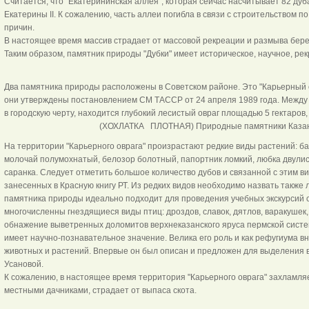
Считается, что "Екатерининская аллея", которая сейчас насчитывает 82 дуба
Екатерины II. К сожалению, часть аллеи погибла в связи с строительством п
причин.
В настоящее время массив страдает от массовой рекреации и размыва бер
Таким образом, памятник природы "Дубки" имеет историческое, научное, ре
Два памятника природы расположены в Советском районе. Это "Карьерный о
они утверждены постановлением СМ ТАССР от 24 апреля 1989 года. Между
в городскую черту, находится глубокий лесистый овраг площадью 5 гектаро
(ХОХЛАТКА ПЛОТНАЯ) Природные памятники Каза
На территории "Карьерного оврага" произрастают редкие виды растений: б
молочай полумохнатый, белозор болотный, папортник ломкий, любка двули
саранка. Следует отметить большое количество дубов и связанной с этим в
занесенных в Красную книгу РТ. Из редких видов необходимо назвать также 
памятника природы идеально подходит для проведения учебных экскурсий с
многочисленны гнездящиеся виды птиц: дроздов, славок, дятлов, варакушек
обнажение выветренных доломитов верхнеказанского яруса пермской систе
имеет научно-познавательное значение. Велика его роль и как рефугиума вн
животных и растений. Впервые он был описан и предложен для выделения в 
Усановой.
К сожалению, в настоящее время территория "Карьерного оврага" захламля
местными дачниками, страдает от выпаса скота.