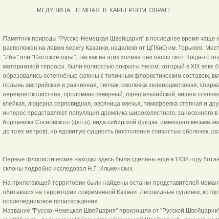
МЕДУНИЦА ТЕМНАЯ В КАРЬЕРНОМ ОВРАГЕ
Памятник природы "Русско-Немецкая Швейцария" в последнее время чаще 
расположен на левом берегу Казанки, недалеко от ЦПКиО им. Горького. Мес
"Лбы" или "Скотские горы", так как на этих холмах они пасли скот. Когда-то
материковой террасы, были полностью покрыты лесом, который в XIX веке б
образовались остепнёные склоны с типичным флористическим составом, вкл
полынь австрийская и равнинная, типчак, смолёвка зеленоцветковая, спаржа
перекрестколистная, проломник северный, горец альпийский, вишня степна
клейкая, люцерна серповидная, овсяница овечья, тимофеевка степная и дру
интерес представляют популяция дремлика широколистного, занесенного в К
борщевика Сосновского (фото), вида сибирской флоры, имеющего весьма эк
до трех метров), но ядовитую сущность (восполение слизи
Первые флористические находки здесь были сделаны ещё в 1838 году ботан
склоны подробно исследовал Н.Г. Ильменских.
На прилегающей территории были найдены останки представителей моманто
обитавших на территории современной Казани. Лесовидные суглинки, кото
послеледниковое происхождение.
Название "Русско-Немецкая Швейцария" произошло от "Русской Швейцарии" -