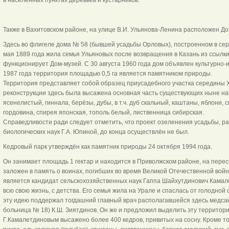
Также в Вахитовском районе, на улице В.И. Ульянова-Ленина расположен До
Здесь во флигеле дома № 58 (бывшей усадьбы Орловых), построенном в серед
мая 1889 года жила семья Ульяновых после возвращения в Казань из ссылки 
функционирует Дом-музей. С 30 августа 1960 года дом объявлен культурно-и
1987 года территория площадью 0,5 га является памятником природы.
Территория представляет собой образец приусадебного участка середины XI
реконструкции здесь была высажена основная часть существующих ныне нас
ясенелистый, гиннала, берёзы, дубы, в т.ч. дуб скальный, каштаны, яблони, 
гордовина, спирея японская, тополь белый, лиственница сибирская.
Справедливости ради следует отметить, что проект озеленения усадьбы, р
биологических наук Г.А. Юпиной, до конца осуществлён не был.
Кедровый парк утверждён как памятник природы 24 октября 1994 года.
Он занимает площадь 1 гектар и находится в Приволжском районе, на перес
заложен в память о воинах, погибших во время Великой Отечественной войн
является кандидат сельскохозяйственных наук Гаппа Шайхутдинович Камале
всю свою жизнь, с детства. Его семья жила на Урале и спаслась от голодной
эту идею поддержал тогдашний главный врач располагавшейся здесь медсан
больница № 18) К.Ш. Зиятдинов. Он же и предложил выделить эту территори
Г.Камалетдиновым высажено более 400 кедров, привитых на сосну. Кроме то