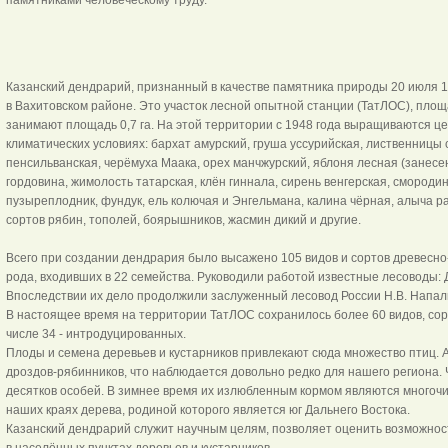
Казанский дендрарий, признанный в качестве памятника природы 20 июля 1
в Вахитовском районе. Это участок лесной опытной станции (ТатЛОС), площ
занимают площадь 0,7 га. На этой территории с 1948 года выращиваются це
климатических условиях: бархат амурский, груша уссурийская, лиственницы 
пенсильванская, черёмуха Маака, орех манчжурский, яблоня лесная (занесен
гордовина, жимолость татарская, клён гиннала, сирень венгерская, смороди
пузыреплодник, фундук, ель колючая и Энгельмана, калина чёрная, алыча ра
сортов рябин, тополей, боярышников, жасмин дикий и другие.
Всего при создании дендрария было высажено 105 видов и сортов древесно
рода, входивших в 22 семейства. Руководили работой известные лесоводы: Д
Впоследствии их дело продолжили заслуженный лесовод России Н.В. Напалк
В настоящее время на территории ТатЛОС сохранилось более 60 видов, сорто
числе 34 - интродуцированных.
Плоды и семена деревьев и кустарников привлекают сюда множество птиц. А
дроздов-рябинников, что наблюдается довольно редко для нашего региона. 
десятков особей. В зимнее время их излюбленным кормом являются многочи
наших краях дерева, родиной которого является юг Дальнего Востока.
Казанский дендрарий служит научным целям, позволяет оценить возможно
в населённых пунктах деревьев и кустарников.