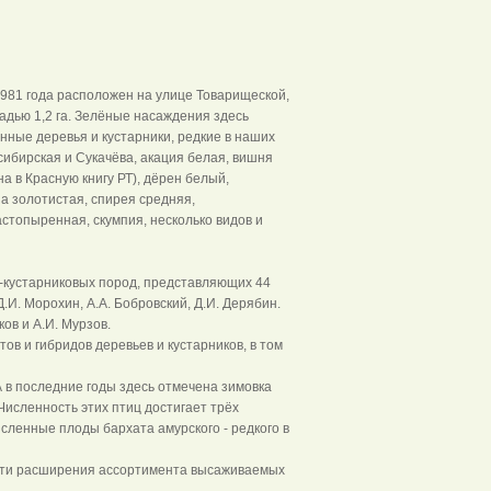
981 года расположен на улице Товарищеской,
адью 1,2 га. Зелёные насаждения здесь
нные деревья и кустарники, редкие в наших
сибирская и Сукачёва, акация белая, вишня
а в Красную книгу РТ), дёрен белый,
на золотистая, спирея средняя,
стопыренная, скумпия, несколько видов и
-кустарниковых пород, представляющих 44
.И. Морохин, А.А. Бобровский, Д.И. Дерябин.
ов и А.И. Мурзов.
в и гибридов деревьев и кустарников, в том
 в последние годы здесь отмечена зимовка
Численность этих птиц достигает трёх
сленные плоды бархата амурского - редкого в
сти расширения ассортимента высаживаемых