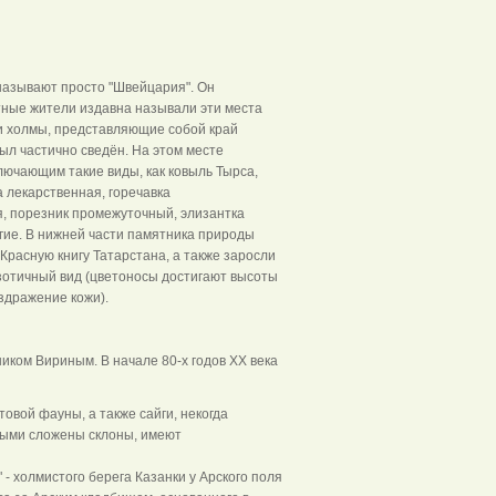
называют просто "Швейцария". Он
тные жители издавна называли эти места
 эти холмы, представляющие собой край
ыл частично сведён. На этом месте
ючающим такие виды, как ковыль Тырса,
 лекарственная, горечавка
я, порезник промежуточный, элизантка
гие. В нижней части памятника природы
расную книгу Татарстана, а также заросли
зотичный вид (цветоносы достигают высоты
стых оболочек, раздражение кожи).
иком Вириным. В начале 80-х годов XX века
вой фауны, а также сайги, некогда
рыми сложены склоны, имеют
 холмистого берега Казанки у Арского поля