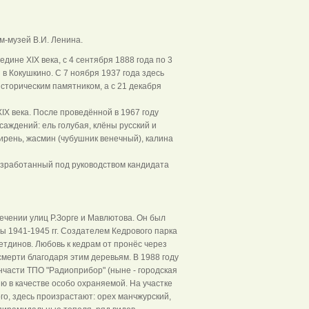
м-музей В.И. Ленина.
ине XIX века, с 4 сентября 1888 года по 3
в Кокушкино. С 7 ноября 1937 года здесь
сторическим памятником, а с 21 декабря
X века. После проведённой в 1967 году
аждений: ель голубая, клёны русский и
сирень, жасмин (чубушник венечный), калина
азработанный под руководством кандидата
ечении улиц Р.Зорге и Мавлютова. Он был
ы 1941-1945 гг. Создателем Кедрового парка
тдинов. Любовь к кедрам от пронёс через
 смерти благодаря этим деревьям. В 1988 году
части ТПО "Радиоприбор" (ныне - городская
ю в качестве особо охраняемой. На участке
го, здесь произрастают: орех манчжурский,