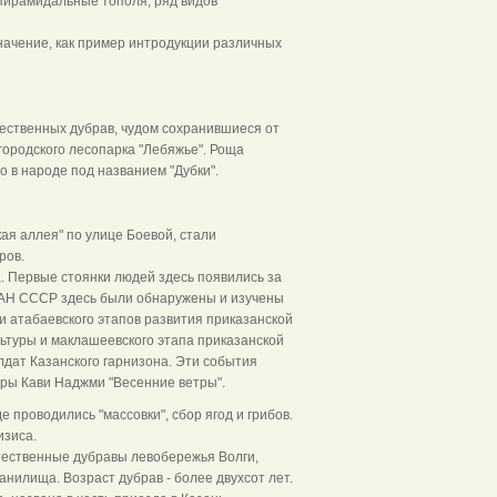
, пирамидальные тополя, ряд видов
начение, как пример интродукции различных
тественных дубрав, чудом сохранившиеся от
городского лесопарка "Лебяжье". Роща
о в народе под названием "Дубки".
ая аллея" по улице Боевой, стали
ров.
. Первые стоянки людей здесь появились за
ФАН СССР здесь были обнаружены и изучены
и атабаевского этапов развития приказанской
льтуры и маклашеевского этапа приказанской
лдат Казанского гарнизона. Эти события
уры Кави Наджми "Весенние ветры".
проводились "массовки", сбор ягод и грибов.
изиса.
стественные дубравы левобережья Волги,
нилища. Возраст дубрав - более двухсот лет.