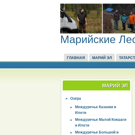
Марийские Ле
ГЛАВНАЯ
МАРИЙ ЭЛ
ТАТАРС
МАРИЙ ЭЛ
Озёра
Междуречье Казанки и
Илети
Междуречье Малой Кокшаги
и Илети
Междуречье Большой и