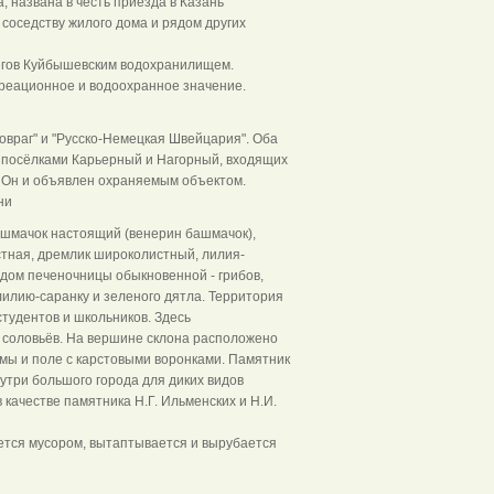
, названа в честь приезда в Казань
о соседству жилого дома и рядом других
егов Куйбышевским водохранилищем.
креационное и водоохранное значение.
враг" и "Русско-Немецкая Швейцария". Оба
 посёлками Карьерный и Нагорный, входящих
в, Он и объявлен охраняемым объектом.
ни
ашмачок настоящий (венерин башмачок),
стная, дремлик широколистный, лилия-
идом печеночницы обыкновенной - грибов,
лилию-саранку и зеленого дятла. Территория
тудентов и школьников. Здесь
, соловьёв. На вершине склона расположено
мы и поле с карстовыми воронками. Памятник
утри большого города для диких видов
качестве памятника Н.Г. Ильменских и Н.И.
ется мусором, вытаптывается и вырубается