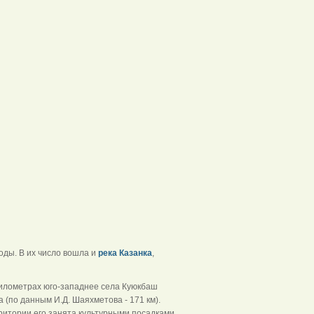
оды. В их число вошла и
река Казанка
,
 километрах юго-западнее села Куюкбаш
ра (по данным И.Д. Шаяхметова - 171 км).
итории его занята культурными посадками.