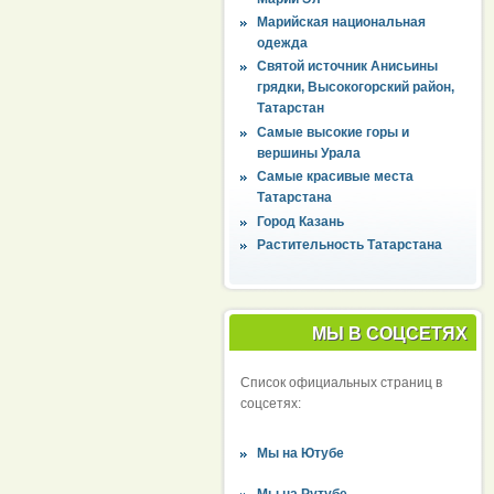
Марийская национальная
одежда
Святой источник Анисьины
грядки, Высокогорский район,
Татарстан
Самые высокие горы и
вершины Урала
Самые красивые места
Татарстана
Город Казань
Растительность Татарстана
МЫ В СОЦСЕТЯХ
Список официальных страниц в
соцсетях:
Мы на Ютубе
Мы на Рутубе