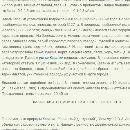
72 процента занимают пашни, леса - 13, луга - 5 процентов. Общее падение
глубина - 0,5-1,5 метра, скорость течения - 0,1-0,3 м/сек.
Вдоль Казанки установлена водоохранная зона шириной 300 метров. Боле
прибрежная полоса, площадь которой 3127 га. В пределах прибрежной полосы
и овраги; 22,6 - болота; 2409,6 - пастбища, 47,7 - леса; имеются также торф
карстовые провалы. На берегах реки отмечены виды животных, занесённые в
серая, ушастая сова, серый сорокопут, перепел, козодой, луговой и болотны
камышница, кулик-поручейник, горностай. Из растений - касатики аировидны
зарегистрированы также: куница, норка американская, ласка, хорь, лисица, 
заходы рыси. Ранее в
устье Казанки
водилась выхухоль. В настоящее время 
категорией статуса "О" (исчезнувший вид). К сожалению, Казанка испытыва
распашка берегов, выпас, большой объём водозабора и сброса загрязнённы
ядохимикатов, уничтожение природных участков в черте города.
Видовой состав гидробионтов беден. В нижнем течении отмечено 10 видов з
(И.Шаяхметов, 1989). Гидробиологическая оценка качества воды - бетта-мез
Прозрачность воды невелика - 20-45 см.
КАЗАНСКИЙ БОТАНИЧЕСКИЙ САД - ОРАНЖЕРЕЯ
Три памятника природы
Казани
- "Казанский дендрарий", "Дом-музей В.И. Ле
объектами садово-паркового типа. Наряду с ценностью древесно-кустарнико
памятниками человеческому труду.