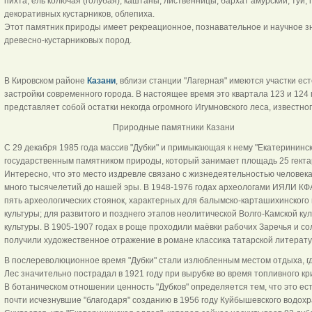
пихта, ель колючая (голубая), каштаны, лиственницы, бархат амурский, туи
декоративных кустарников, облепиха.
Этот памятник природы имеет рекреационное, познавательное и научное з
древесно-кустарниковых пород.
В Кировском районе
Казани
, вблизи станции "Лагерная" имеются участки ес
застройки современного города. В настоящее время это квартала 123 и 124 
представляет собой остатки некогда огромного Игумновского леса, известног
Природные памятники Казани
С 29 декабря 1985 года массив "Дубки" и примыкающая к нему "Екатерининск
государственным памятником природы, который занимает площадь 25 гекта
Интересно, что это место издревле связано с жизнедеятельностью человека
много тысячелетий до нашей эры. В 1948-1976 годах археологами ИЯЛИ К
пять археологических стоянок, характерных для балымско-карташихинского 
культуры; для развитого и позднего этапов неолитической Волго-Камской ку
культуры. В 1905-1907 годах в роще проходили маёвки рабочих Заречья и со
получили художественное отражение в романе классика татарской литерат
В послереволюционное время "Дубки" стали излюбленным местом отдыха, где 
Лес значительно пострадал в 1921 году при вырубке во время топливного кр
В ботаническом отношении ценность "Дубков" определяется тем, что это е
почти исчезнувшие "благодаря" созданию в 1956 году Куйбышевского водохра