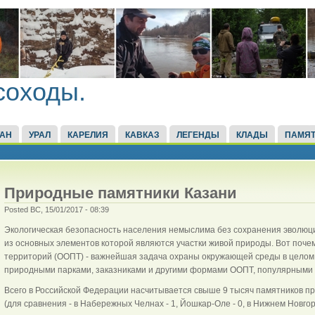
соходы.
ТАН
УРАЛ
КАРЕЛИЯ
КАВКАЗ
ЛЕГЕНДЫ
КЛАДЫ
ПАМЯТ
Природные памятники Казани
Posted ВС, 15/01/2017 - 08:39
Экологическая безопасность населения немыслима без сохранения эволю
из основных элементов которой являются участки живой природы. Вот поч
территорий (ООПТ) - важнейшая задача охраны окружающей среды в целом
природными парками, заказниками и другими формами ООПТ, популярными 
Всего в Российской Федерации насчитывается свыше 9 тысяч памятников при
(для сравнения - в Набережных Челнах - 1, Йошкар-Оле - 0, в Нижнем Новгоро