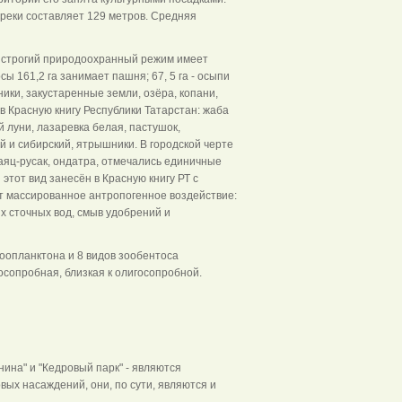
 реки составляет 129 метров. Средняя
е строгий природоохранный режим имеет
 161,2 га занимает пашня; 67, 5 га - осыпи
яники, закустаренные земли, озёра, копани,
 Красную книгу Республики Татарстан: жаба
й луни, лазаревка белая, пастушок,
й и сибирский, ятрышники. В городской черте
заяц-русак, ондатра, отмечались единичные
этот вид занесён в Красную книгу РТ с
ет массированное антропогенное воздействие:
х сточных вод, смыв удобрений и
оопланктона и 8 видов зообентоса
осопробная, близкая к олигосопробной.
нина" и "Кедровый парк" - являются
вых насаждений, они, по сути, являются и