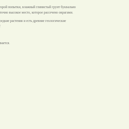
орой попытки, влажный глинистый грунт буквально
очно высокое место, которое рассечено оврагами.
едкие растения и есть древние геологические
!
вается.
ии