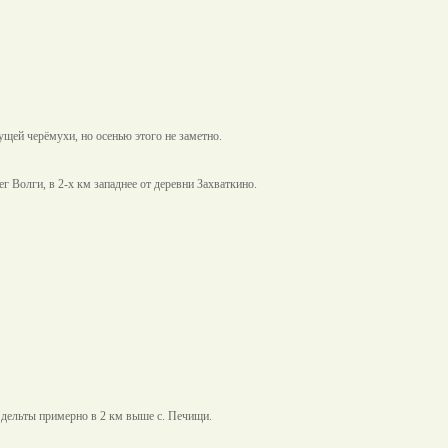
щей черёмухи, но осенью этого не заметно.
Волги, в 2-х км западнее от деревни Захваткино.
 дельты примерно в 2 км выше с. Печищи.