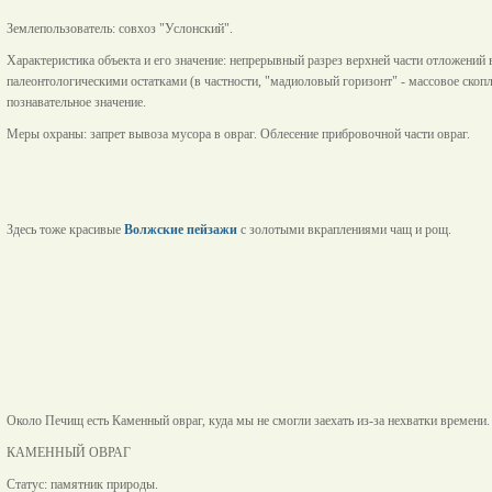
Землепользователь: совхоз "Услонский".
Характеристика объекта и его значение: непрерывный разрез верхней части отложений 
палеонтологическими остатками (в частности, "мадиоловый горизонт" - массовое скопл
познавательное значение.
Меры охраны: запрет вывоза мусора в овраг. Облесение прибровочной части овраг.
Здесь тоже красивые
Волжские пейзажи
с золотыми вкраплениями чащ и рощ.
Около Печищ есть Каменный овраг, куда мы не смогли заехать из-за нехватки времени.
КАМЕННЫЙ ОВРАГ
Статус: памятник природы.