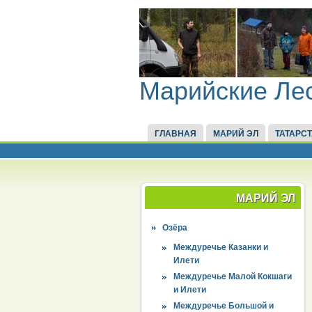
Марийские Ле
ГЛАВНАЯ
МАРИЙ ЭЛ
ТАТАРС
МАРИЙ ЭЛ
Озёра
Междуречье Казанки и
Илети
Междуречье Малой Кокшаги
и Илети
Междуречье Большой и