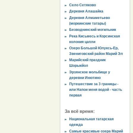
Село Сетяково
Деревня Алашайка
Деревня Алмаметьево
(моркинские татары)
Безводнинский могильник
Река Кисьмесь и Корсинская
колония цапли
Озеро Большой Юлуксь-Ер,
Звениговский район Марий Эл
Марийский праздник
Шорыкйол
Эрзянское мольбище у
деревни Инютино
Путешествие за 3 границы -
или Напои меня водой - часть
первая
За всё время:
Национальная татарская
одежда
Самые красивые озера Марий