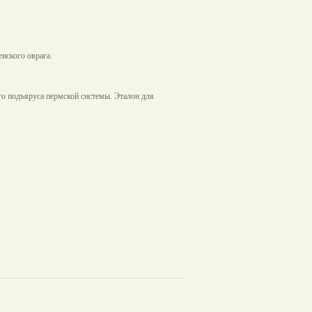
нского оврага.
ого подъяруса пермской системы. Эталон для