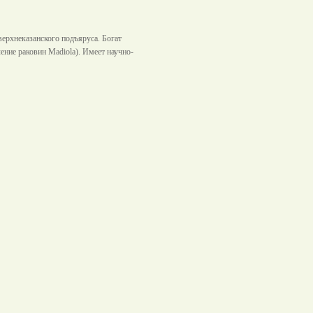
верхнеказанского подъяруса. Богат
ение раковин Madiola). Имеет научно-