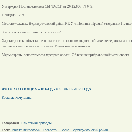
Утвержден Постановлением СМ ТАССР от 26.12.86 г. N 649.
Площадь: 12 га.
Местоположение: Верхнеуслонский район РТ. У с. Печищи. Правый отвершник Печище
Землепользователь: совхоз "Услонский".
Характеристика объекта и его значение: по склонам оврага - обнажение верхнеказанск
изучения геологического строения. Имеет научное значение.
Меры охраны: запрет вывоза мусора в овраги. Облесение прибровочной части оврага.
ФОТО КОЧУЮЩИХ – ПОХОД - ОКТЯБРЬ 2012 ГОДА
.
Команда Кочующие.
_
Татарстан:
Памятники природы
Тэги:
памятник геологии
,
Татарстан
,
Волга
,
Верхнеуслонский район