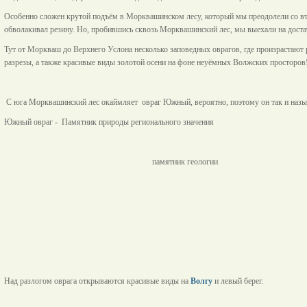
Особенно сложен крутой подъём в Морквашинском лесу, который мы преодолели со вт
обволакивал резину. Но, пробившись сквозь Морквашинский лес, мы выехали на достат
Тут от Моркваш до Верхнего Услона несколько заповедных оврагов, где произрастают р
разрезы, а также красивые виды золотой осени на фоне неуёмных Волжских просторов
С юга Морквашинский лес окаймляет овраг Южный, вероятно, поэтому он так и назы
Южный овраг - Памятник природы регионального значения
памятник геолог
Над разлогом оврага открываются красивые виды на
Волгу
и левый берег.