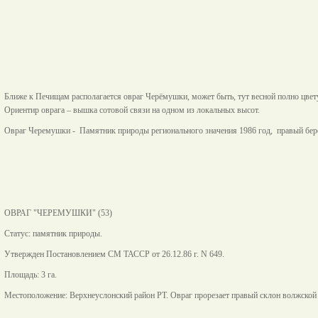
Ближе к Печищам располагается овраг Черёмушки, может быть, тут весной полно цвету
Ориентир оврага – вышка сотовой связи на одном из локальных высот.
Овраг Черемушки - Памятник природы регионального значения 1986 год, правый берег 
ОВРАГ "ЧЕРЕМУШКИ" (53)
Статус: памятник природы.
Утвержден Постановлением СМ ТАССР от 26.12.86 г. N 649.
Площадь: 3 га.
Местоположение: Верхнеуслонский район РТ. Овраг прорезает правый склон волжской