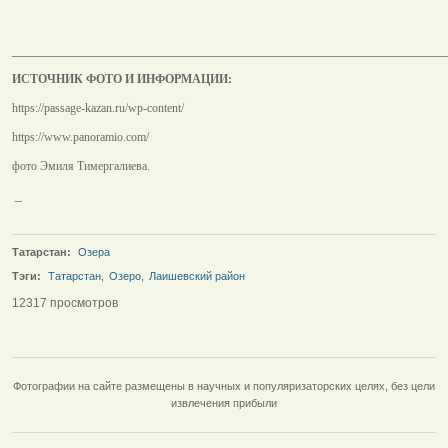
______________________________________________________________
ИСТОЧНИК ФОТО И ИНФОРМАЦИИ:
https://passage-kazan.ru/wp-content/
https://www.panoramio.com/
фото Эмиля Тимергалиева.
_
Татарстан:
Озера
Тэги:
Татарстан
,
Озеро
,
Лаишевский район
12317 просмотров
Фотографии на сайте размещены в научных и популяризаторских целях, без цели
извлечения прибыли