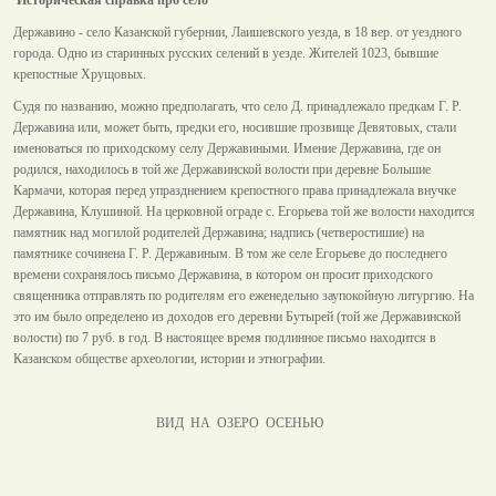
Державино - село Казанской губернии, Лаишевского уезда, в 18 вер. от уездного
города. Одно из старинных русских селений в уезде. Жителей 1023, бывшие
крепостные Хрущовых.
Судя по названию, можно предполагать, что село Д. принадлежало предкам Г. Р.
Державина или, может быть, предки его, носившие прозвище Девятовых, стали
именоваться по приходскому селу Державиными. Имение Державина, где он
родился, находилось в той же Державинской волости при деревне Большие
Кармачи, которая перед упразднением крепостного права принадлежала внучке
Державина, Клушиной. На церковной ограде с. Егорьева той же волости находится
памятник над могилой родителей Державина; надпись (четверостишие) на
памятнике сочинена Г. Р. Державиным. В том же селе Егорьеве до последнего
времени сохранялось письмо Державина, в котором он просит приходского
священника отправлять по родителям его еженедельно заупокойную литургию. На
это им было определено из доходов его деревни Бутырей (той же Державинской
волости) по 7 руб. в год. В настоящее время подлинное письмо находится в
Казанском обществе археологии, истории и этнографии.
ВИД НА ОЗЕРО ОСЕНЬЮ