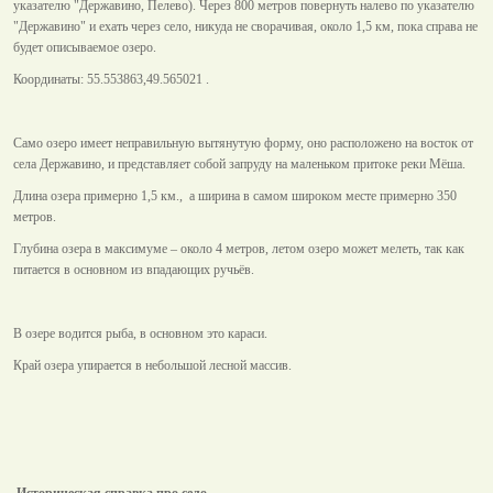
указателю "Державино, Пелево). Через 800 метров повернуть налево по указателю
"Державино" и ехать через село, никуда не сворачивая, около 1,5 км, пока справа не
будет описываемое озеро.
Координаты: 55.553863,49.565021 .
Само озеро имеет неправильную вытянутую форму, оно расположено на восток от
села Державино, и представляет собой запруду на маленьком притоке реки Мёша.
Длина озера примерно 1,5 км., а ширина в самом широком месте примерно 350
метров.
Глубина озера в максимуме – около 4 метров, летом озеро может мелеть, так как
питается в основном из впадающих ручьёв.
В озере водится рыба, в основном это караси.
Край озера упирается в небольшой лесной массив.
Историческая справка про село