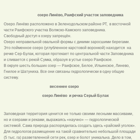
озеро Линёво, Раифский участок заповедника
Озеро Линёво расположено в Зеленодольском районе РТ, в восточной
части Раифского участка Волжско-Камского заповедника.
Свободный доступ к озеру запрещён.
Озеро неправильной овальной формы с дикими заросшими берегами.
Это пойменное озеро (углубленное карстовой воронкой) находится на
речке Сер-Булак, которая протекает по центральной части Заповедника
и сливается с рекой Сумка, образуя в устье озеро Раифское.
В округе шесть больших озер — Раифское, Белое, Ильинское, Линево,
Гнилое и Шатуниха. Все они связаны гидрологически в одну общую
систему.
весеннее озеро
озеро Линёво и речка Серый Булак
Заповедная территория ценится не только своими лесными массивами,
но и озерами и реками, выражаясь «научно» — гидрологической
системой. Сама природа распорядилась создать здесь «райский уголок».
Для гидрологов размещение на такой сравнительно небольшой площади
(5 тыс. га) разветвленной сети рек, озер и болот уникальна. Дело в том,