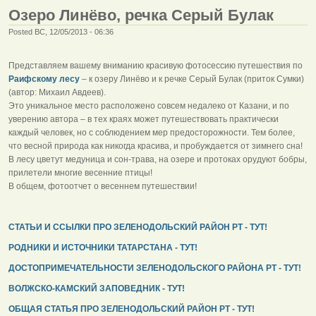
Озеро Линёво, речка Серый Булак
Posted ВС, 12/05/2013 - 06:36
Представляем вашему вниманию красивую фотосессию путешествия по
Раифскому лесу
– к озеру Линёво и к речке Серый Булак (приток Сумки)
(автор: Михаил Авдеев).
Это уникальное место расположено совсем недалеко от Казани, и по
уверению автора – в тех краях может путешествовать практически
каждый человек, но с соблюдением мер предосторожности. Тем более,
что весной природа как никогда красива, и пробуждается от зимнего сна!
В лесу цветут медуница и сон-трава, на озере и протоках орудуют бобры,
прилетели многие весенние птицы!
В общем, фотоотчет о весеннем путешествии!
СТАТЬИ И ССЫЛКИ ПРО ЗЕЛЕНОДОЛЬСКИЙ РАЙОН РТ - ТУТ!
РОДНИКИ И ИСТОЧНИКИ ТАТАРСТАНА - ТУТ!
ДОСТОПРИМЕЧАТЕЛЬНОСТИ ЗЕЛЕНОДОЛЬСКОГО РАЙОНА РТ - ТУТ!
ВОЛЖСКО-КАМСКИЙ ЗАПОВЕДНИК - ТУТ!
ОБЩАЯ СТАТЬЯ ПРО ЗЕЛЕНОДОЛЬСКИЙ РАЙОН РТ - ТУТ!