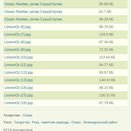
Озеро Линёво, речка Серый Булак
95.96 КБ
Озеро Линёво, речка Серый Булак
81.7 КБ
Озеро Линёво, речка Серый Булак
99.28 КБ
LinevoOz (6).jpg
86.76 КБ
LinevoOz (7).jpg
134.9 КБ
LinevoOz (8).jpg
87.46 КБ
LinevoOz (9).jpg
72.35 КБ
LinevoOz (10).jpg
113.64 КБ
LinevoOz (11).jpg
94.77 КБ
LinevoOz (12).jpg
69.67 КБ
LinevoOz (13).jpg
148.43 КБ
LinevoOz (14).jpg
98.15 КБ
LinevoOz (15).jpg
130.31 КБ
LinevoOz (16).jpg
67.79 КБ
Татарстан:
Озера
Тэги:
Татарстан
,
Река
,
памятник природы
,
Озеро
,
Зеленодольский район
9216 просмотров