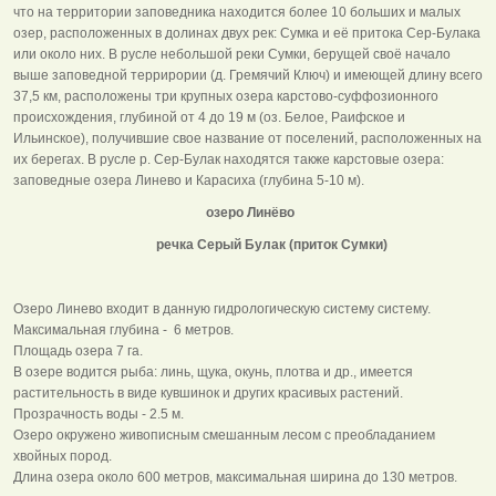
что на территории заповедника находится более 10 больших и малых
озер, расположенных в долинах двух рек: Сумка и её притока Сер-Булака
или около них. В русле небольшой реки Сумки, берущей своё начало
выше заповедной террирории (д. Гремячий Ключ) и имеющей длину всего
37,5 км, расположены три крупных озера карстово-суффозионного
происхождения, глубиной от 4 до 19 м (оз. Белое, Раифское и
Ильинское), получившие свое название от поселений, расположенных на
их берегах. В русле р. Сер-Булак находятся также карстовые озера:
заповедные озера Линево и Карасиха (глубина 5-10 м).
озеро Линёво
речка Серый Булак (приток Сумки)
Озеро Линево входит в данную гидрологическую систему систему.
Максимальная глубина - 6 метров.
Площадь озера 7 га.
В озере водится рыба: линь, щука, окунь, плотва и др., имеется
растительность в виде кувшинок и других красивых растений.
Прозрачность воды - 2.5 м.
Озеро окружено живописным смешанным лесом с преобладанием
хвойных пород.
Длина озера около 600 метров, максимальная ширина до 130 метров.