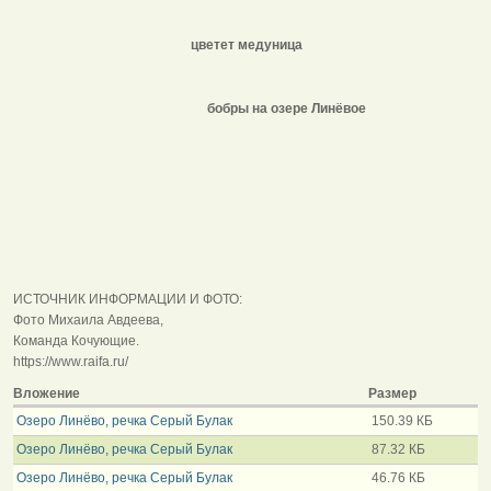
цветет медуница
бобры на озере Линёвое
ИСТОЧНИК ИНФОРМАЦИИ И ФОТО:
Фото Михаила Авдеева,
Команда Кочующие.
https://www.raifa.ru/
Вложение
Размер
Озеро Линёво, речка Серый Булак
150.39 КБ
Озеро Линёво, речка Серый Булак
87.32 КБ
Озеро Линёво, речка Серый Булак
46.76 КБ