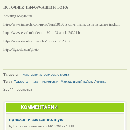
ИСТОЧНИК ИНФОРМАЦИИ И ФОТО:
Команда Кочующие.
https://www.tatmedia.com/ru/ntc/item/39150-istoriya-mamadyisha-na-kanale-tnv.html
https://www.e-vid.ru/index-m-192-p-63-article-29321.htm
https://www.rt-online.ru/aticles/rubric-79/52391/
https://ligadela.com/photo/
_
Татарстан:
Культурно-исторические места
Тэги:
Татарстан
,
памятник истории
,
Мамадышский район
,
Легенда
23344 просмотра
КОММЕНТАРИИ
приехал и застал полную
by
Гость (не проверено)
-
14/10/2017 - 18:18