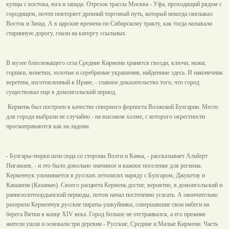
купцы с востока, юга и запада. Отрезок трассы Москва - Уфа, проходящий рядом с
городищем, почти повторяет древний торговый путь, который некогда связывал
Восток и Запад. А в царские времена по Сибирскому тракту, как тогда называли
старинную дорогу, гнали на каторгу ссыльных.
В музее близлежащего села Средние Кирмени хранятся гвозди, ключи, ножи,
горшки, монетки, золотые и серебряные украшения, найденные здесь. И наконечник
веретена, изготовленный в Иране, - главное доказательство того, что город
существовал еще в домонгольский период.
Кермень был построен в качестве северного форпоста Волжской Булгарии. Место
для города выбрали не случайно - на высоком холме, с которого окрестности
просматриваются как на ладони.
- Булгары-тюрки шли сюда со стороны Волги и Камы, - рассказывает Альберт
Нигамаев, - и это было довольно значимое и важное поселение для региона.
Керменчук упоминается в русских летописях наряду с Булгаром, Джукетау и
Кашаном (Казанью). Своего расцвета Кермень достиг, вероятно, в домонгольский и
раннезолотоордынский периоды, потом начал постепенно угасать. А окончательно
разорили Керменчук русские пираты-ушкуйники, совершавшие свои набеги на
берега Вятки в конце XIV века. Город больше не отстраивался, а его прежние
жители ушли и основали три деревни - Русские, Средние и Малые Кирмени. Часть