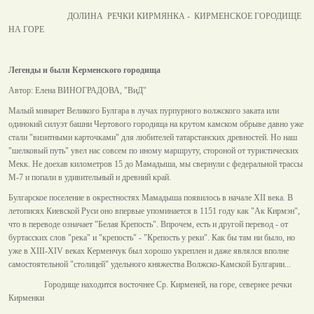
ДОЛИНА РЕЧКИ КИРМЯНКА - КИРМЕНСКОЕ ГОРОДИЩЕ
НА ГОРЕ
Легенды и были Керменского городища
Автор: Елена ВИНОГРАДОВА, "ВиД"
Малый минарет Великого Булгара в лучах пурпурного волжского заката или
одинокий силуэт башни Чертового городища на крутом камском обрыве давно уже
стали "визитными карточками" для любителей татарстанских древностей. Но наш
"шелковый путь" увел нас совсем по иному маршруту, стороной от туристических
Мекк. Не доехав километров 15 до Мамадыша, мы свернули с федеральной трассы
М-7 и попали в удивительный и древний край.
Булгарское поселение в окрестностях Мамадыша появилось в начале XII века. В
летописях Киевской Руси оно впервые упоминается в 1151 году как "Ак Кирмэн",
что в переводе означает "Белая Крепость". Впрочем, есть и другой перевод - от
буртасских слов "река" и "крепость" - "Крепость у реки". Как бы там ни было, но
уже в XIII-XIV веках Керменчук был хорошо укреплен и даже являлся вполне
самостоятельной "столицей" удельного княжества Волжско-Камской Булгарии...
Городище находится восточнее Ср. Кирменей, на горе, севернее речки
Кирменки