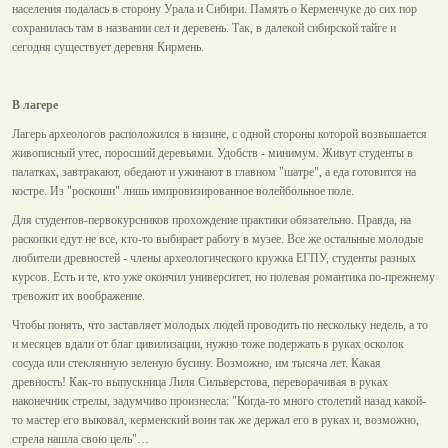
населения подалась в сторону Урала и Сибири. Память о Керменчуке до сих пор
сохранилась там в названии сел и деревень. Так, в далекой сибирской тайге и
сегодня существует деревня Кирмень.
В лагере
Лагерь археологов расположился в низине, с одной стороны которой возвышается
живописный утес, поросший деревьями. Удобств - минимум. Живут студенты в
палатках, завтракают, обедают и ужинают в главном "шатре", а еда готовится на
костре. Из "роскоши" лишь импровизированное волейбольное поле.
Для студентов-первокурсников прохождение практики обязательно. Правда, на
раскопки едут не все, кто-то выбирает работу в музее. Все же остальные молодые
любители древностей - члены археологического кружка ЕГПУ, студенты разных
курсов. Есть и те, кто уже окончил университет, но полевая романтика по-прежнему
тревожит их воображение.
Чтобы понять, что заставляет молодых людей проводить по нескольку недель, а то
и месяцев вдали от благ цивилизации, нужно тоже подержать в руках осколок
сосуда или стеклянную зеленую бусину. Возможно, им тысяча лет. Какая
древность! Как-то выпускница Лиля Сильверстова, переворачивая в руках
наконечник стрелы, задумчиво произнесла: "Когда-то много столетий назад какой-
то мастер его выковал, керменский воин так же держал его в руках и, возможно,
стрела нашла свою цель"…