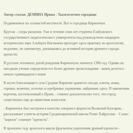
Автор статьи: ДЕМИНА Ирина - Тысячелетнее городище
Поднимаемся по холмистой местности. Вот и городище Кирменчук.
Кругом - следы раскопов. Уже в течение семи лет студенты Елабужского
государственного педагогического университета под руководством кандидата
исторических наук Альберта Нигамаева проходят здесь практику по археологии,
медленно, по сантиметру, докапываясь до истинной истории древнего города-
крепости.
В русских летописях датой рождения Кирменчука значится 1396 год. Однако по
находкам ученые определили его более древнее происхождение - конец десятого -
начало одиннадцатого веков.
В музее близлежащего села Средние Кирмени хранятся гвозди, ключи, ножи,
горшки, монетки, золотые и серебряные украшения, найденные здесь. И наконечник
веретена, изготовленный в Иране, - главное доказательство того, что город
существовал еще до нашествия монголов.
- Кирменчук был построен в качестве северного форпоста Волжской Булгарии, -
рассказывает учитель истории Среднекирменской школы Ренат Хайруллин. - Слово
"кирмэн" означает "крепость".
В прошлом году археологи нашли фрагменты укрепления древней крепости -