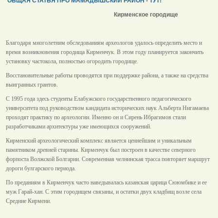
ОБЩАЯ СТАТЬЯ ПРО МАМАДЫШСКИЙ РАЙОН - ТУТ!
Кирменское городище
Благодаря многолетним обследованиям археологов удалось определить место и
время возникновения городища Кирменчук. В этом году планируется закончить
установку частокола, полностью огородить городище.
Восстановительные работы проводятся при поддержке района, а также на средства
выигранных грантов.
С 1995 года здесь студенты Елабужского государственного педагогического
университета под руководством кандидата исторических наук Альберта Нигамаева
проходят практику по археологии. Именно он и Сирень Ибрагимов стали
разработчиками архитектуры уже имеющихся сооружений.
Кирменский археологический комплекс является ценнейшим и уникальным
памятником древней старины. Кирменчук был построен в качестве северного
форпоста Волжской Болгарии. Современная челнинская трасса повторяет маршрут
дороги булгарского периода.
По преданиям в Кирменчук часто наведывалась казанская царица Сююмбике и ее
муж Гарай-хан. С этим городищем связаны, и остатки двух кладбищ возле села
Средние Кирмени.