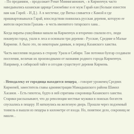
- По преданиям, - продолжает Ренат Миннигаянович, - в Кирменчук часто
наведывались казанская царица Сююмбике и ее муж Гарай-хан (больше известен
нам как Гирей. - И.Д.). А в местечке, где Вятка сливается с Камой и где
пришвартовывался Гарай, впоследствии появилась русская деревня, которую ее
жители окрестили Грахань - в честь именитого татарского хана...
Когда пираты-ушкуйники напали на Кирменчук и вторично спалили его, люди
покинули город, ушли в леса и основали три деревни - Русские, Средние и Малые
Кирмени. А было это, по некоторым данным, в период Казанского ханства.
Часть населения подалась в сторону Урала и Сибири. Там потомки булгар создавали
поселения, величая их производными от названия родного города Кирменчук.
Например, в сибирской тайге и сегодня существует деревня Кирмень.
-
Неподалеку от городища находится пещера
, - говорит уроженец Средних
Кирменей, заместитель главы администрации Мамадышского района Шамил
Хасанов. - Есть гипотеза, будто в ней спрятаны сокровища Казанского ханства.
Старики рассказывают, что до революции местные мужики в поисках богатств
спускались в пещеру. И наткнулись на железную дверь. Прошли через подземный
тоннель и вышли из пещеры в километре от входа. Но, понятное дело, сокровищ не
нашли...
________________________________________________________________________