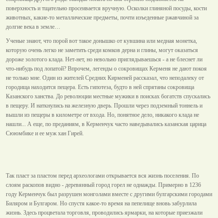
поверхность и тщательно просеивается вручную. Осколки глиняной посуды, кости
животных, какие-то металлические предметы, почти изъеденные ржавчиной за
долгие века в земле…
Ученые знают, что порой вот такое донышко от кувшина или медная монетка,
которую очень легко не заметить среди комков дерна и глины, могут оказаться
дороже золотого клада. Нет-нет, но невольно приглядываешься - а не блеснет ли
что-нибудь под лопатой? Впрочем, легенды о сокровищах Керменя не дают покоя
не только мне. Один из жителей Средних Кирменей рассказал, что неподалеку от
городища находится пещера. Есть гипотеза, будто в ней спрятаны сокровища
Казанского ханства. До революции местные мужики в поисках богатств спускались
в пещеру. И наткнулись на железную дверь. Прошли через подземный тоннель и
вышли из пещеры в километре от входа. Но, понятное дело, никакого клада не
нашли... А еще, по преданиям, в Керменчук часто наведывались казанская царица
Сююмбике и ее муж хан Гирей.
Так пласт за пластом перед археологами открывается вся жизнь поселения. По
слоям раскопов видно - деревянный город горел не однажды. Примерно в 1236
году Керменчук был разрушен монголами вместе с другими булгарскими городами
Биляром и Булгаром. Но спустя какое-то время на пепелище вновь забурлила
жизнь. Здесь процветала торговля, проводились ярмарки, на которые приезжали