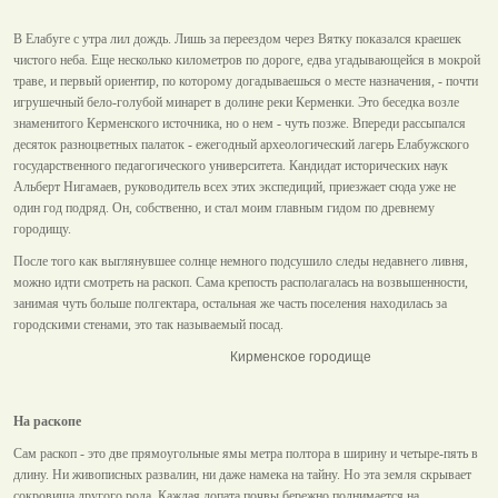
В Елабуге с утра лил дождь. Лишь за переездом через Вятку показался краешек
чистого неба. Еще несколько километров по дороге, едва угадывающейся в мокрой
траве, и первый ориентир, по которому догадываешься о месте назначения, - почти
игрушечный бело-голубой минарет в долине реки Керменки. Это беседка возле
знаменитого Керменского источника, но о нем - чуть позже. Впереди рассыпался
десяток разноцветных палаток - ежегодный археологический лагерь Елабужского
государственного педагогического университета. Кандидат исторических наук
Альберт Нигамаев, руководитель всех этих экспедиций, приезжает сюда уже не
один год подряд. Он, собственно, и стал моим главным гидом по древнему
городищу.
После того как выглянувшее солнце немного подсушило следы недавнего ливня,
можно идти смотреть на раскоп. Сама крепость располагалась на возвышенности,
занимая чуть больше полгектара, остальная же часть поселения находилась за
городскими стенами, это так называемый посад.
Кирменское городище
На раскопе
Сам раскоп - это две прямоугольные ямы метра полтора в ширину и четыре-пять в
длину. Ни живописных развалин, ни даже намека на тайну. Но эта земля скрывает
сокровища другого рода. Каждая лопата почвы бережно поднимается на