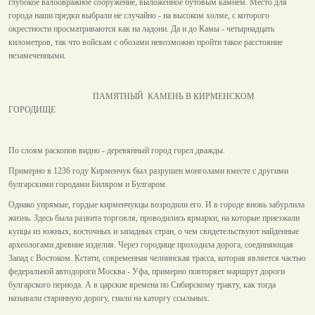
глубокое валоовражное сооружение, выложенное бутовым камнем. Место для
города наши предки выбрали не случайно - на высоком холме, с которого
окрестности просматриваются как на ладони. Да и до Камы - четырнадцать
километров, так что войскам с обозами невозможно пройти такое расстояние
незамеченными.
ПАМЯТНЫЙ КАМЕНЬ В КИРМЕНСКОМ
ГОРОДИЩЕ
По слоям раскопов видно - деревянный город горел дважды.
Примерно в 1236 году Кирменчук был разрушен монголами вместе с другими
булгарскими городами Биляром и Булгаром.
Однако упрямые, гордые кирменчукцы возродили его. И в городе вновь забурлила
жизнь. Здесь была развита торговля, проводились ярмарки, на которые приезжали
купцы из южных, восточных и западных стран, о чем свидетельствуют найденные
археологами древние изделия. Через городище проходила дорога, соединяющая
Запад с Востоком. Кстати, современная челнинская трасса, которая является частью
федеральной автодороги Москва - Уфа, примерно повторяет маршрут дороги
булгарского периода. А в царские времена по Сибирскому тракту, как тогда
называли старинную дорогу, гнали на каторгу ссыльных.