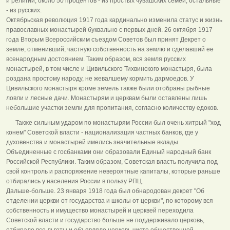
и религии, около 50 процентов - из простых чувашских семей, остальные
- из русских.
Октябрьская революция 1917 года кардинально изменила статус и жизнь
православных монастырей буквально с первых дней. 26 октября 1917
года Вторым Всероссийским съездом Советов был принят Декрет о
земле, отменивший, частную собственность на землю и сделавший ее
всенародным достоянием. Таким образом, вся земля русских
монастырей, в том числе и Цивильского Тихвинского монастыря, была
роздана простому народу, не жевалшему кормить дармоедов. У
Цивильского монастыря кроме земель также были отобраны рыбные
ловли и лесные дачи. Монастырям и церквам были оставлены лишь
небольшие участки земли для пропитания, согласно количеству едоков.
Также сильным ударом по монастырям России был очень хитрый "ход
конем" Советской власти - национализация частных банков, где у
духовенства и монастырей имелись значительные вклады.
Объединенные с госбанками они образовали Единый народный банк
Российской Республики. Таким образом, Советская власть получила под
свой контроль и распоряжение невероятные капиталы, которые раньше
отбирались у населения России в пользу РПЦ.
Дальше-больше. 23 января 1918 года был обнародован декрет "Об
отделении церкви от государства и школы от церкви", по которому вся
собственность и имущество монастырей и церквей переходила
Советской власти и государство больше не поддерживало церковь,
отбирало все льготы и объявляло церковь чисто общественной