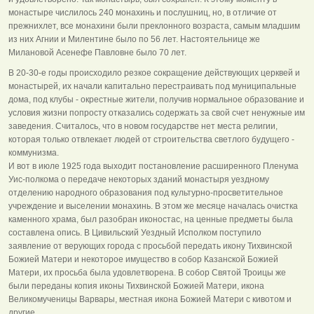
монастыре числилось 240 монахинь и послушниц, но, в отличие от
прежнихлет, все монахини были преклонного возраста, самым младшим
из них Агнии и Милентине было по 56 лет. Настоятельнице же
Милановой Асенефе Павловне было 70 лет.
В 20-30-е годы происходило резкое сокращение действующих церквей и
монастырей, их начали капитально перестраивать под муниципальные
дома, под клубы - окрестные жители, получив нормальное образование и
условия жизни попросту отказались содержать за свой счет ненужные им
заведения. Считалось, что в новом государстве нет места религии,
которая только отвлекает людей от строительства светлого будущего -
коммунизма.
И вот в июле 1925 года выходит постановление расширенного Пленума
Уис-полкома о передаче некоторых зданий монастыря уездному
отделению народного образования под культурно-просветительное
учреждение и выселении монахинь. В этом же месяце началась очистка
каменного храма, был разобран иконостас, на ценные предметы была
составлена опись. В Цивильский Уездный Исполком поступило
заявление от верующих города с просьбой передать икону Тихвинской
Божией Матери и некоторое имущество в собор Казанской Божией
Матери, их просьба была удовлетворена. В собор Святой Троицы же
были переданы копия иконы Тихвинской Божией Матери, икона
Великомученицы Варвары, местная икона Божией Матери с кивотом и
другие.