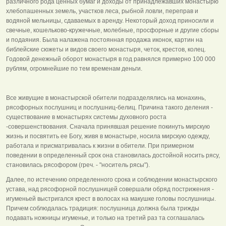
различного рода ценных бумаг и доходы от принадлежавших монастырю
хлебопашенных земель, участков леса, рыбной ловли, переправ и
водяной мельницы, сдаваемых в аренду. Некоторый доход приносили и
свечные, кошельково-кружечные, молебные, просфорные и другие сборы
и подаяния. Была налажена постоянная продажа иконок, картин на
библейские сюжеты и видов своего монастыря, четок, крестов, колец.
Годовой денежный оборот монастыря в год равнялся примерно 100 000
рублям, огромнейшие по тем временам деньги.
Все живущие в монастырской обители подразделялись на монахинь,
рясофорных послушниц и послушниц-белиц. Причина такого деления -
существование в монастырях системы духовного роста
-совершенствования. Сначала принявшая решение покинуть мирскую
жизнь и посвятить ее Богу, живя в монастыре, носила мирскую одежду,
работала и присматривалась к жизни в обители. При примерном
поведении в определенный срок она становилась достойной носить рясу,
становилась рясофором (греч. - "носитель рясы").
Далее, по истечению определенного срока и соблюдении монастырского
устава, над рясофорной послушницей совершали обряд пострижения -
игуменьей выстригался крест в волосах на макушке головы послушницы.
Причем соблюдалась традиция: послушница должна была трижды
подавать ножницы игуменье, и только на третий раз та соглашалась