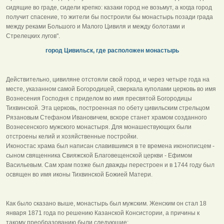
сидящие во граде, сидели крепко: казаки город не возьмут, а когда город
получит спасение, то жители бы построили бы монастырь позади града
между реками Большого и Малого Цивиля и между болотами и
Стрелецких лугов".
город Цивильск, где расположен монастырь
Действительно, цивиляне отстояли свой город, и через четыре года на
месте, указанном самой Богородицей, сверкала куполами церковь во имя
Вознесения Господня с приделом во имя пресвятой Богородицы
Тихвинской. Эта церковь, построенная по обету цивильским стрельцом
Рязановым Стефаном Ивановичем, вскоре станет храмом созданного
Вознесенского мужского монастыря. Для монашествующих были
отстроены келий и хозяйственные постройки.
Иконостас храма был написан славившимся в те времена иконописцем -
сыном священника Свияжской Благовещенской церкви - Ефимом
Васильевым. Сам храм позже был дважды перестроен и в 1744 году был
освящен во имя иконы Тихвинской Божией Матери.
Как было сказано выше, монастырь был мужским. Женским он стал 18
января 1871 года по решению Казанской Консистории, а причины к
такому преобразованию были следующие: