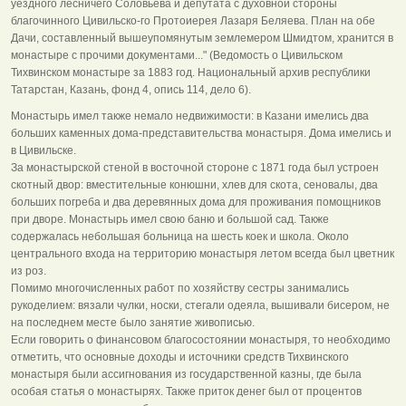
уездного лесничего Соловьева и депутата с духовной стороны
благочинного Цивильско-го Протоиерея Лазаря Беляева. План на обе
Дачи, составленный вышеупомянутым землемером Шмидтом, хранится в
монастыре с прочими документами..." (Ведомость о Цивильском
Тихвинском монастыре за 1883 год. Национальный архив республики
Татарстан, Казань, фонд 4, опись 114, дело 6).
Монастырь имел также немало недвижимости: в Казани имелись два
больших каменных дома-представительства монастыря. Дома имелись и
в Цивильске.
За монастырской стеной в восточной стороне с 1871 года был устроен
скотный двор: вместительные конюшни, хлев для скота, сеновалы, два
больших погреба и два деревянных дома для проживания помощников
при дворе. Монастырь имел свою баню и большой сад. Также
содержалась небольшая больница на шесть коек и школа. Около
центрального входа на территорию монастыря летом всегда был цветник
из роз.
Помимо многочисленных работ по хозяйству сестры занимались
рукоделием: вязали чулки, носки, стегали одеяла, вышивали бисером, не
на последнем месте было занятие живописью.
Если говорить о финансовом благосостоянии монастыря, то необходимо
отметить, что основные доходы и источники средств Тихвинского
монастыря были ассигнования из государственной казны, где была
особая статья о монастырях. Также приток денег был от процентов