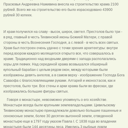
Прасковья Андреевна Наживина внесла на строительство храма 2100
рублей. Всего же на строительство его было израсходовано 43900
рублей 30 копеек.
И храм получился на славу - высок, широк, светел. Престолов было три -
в ряд, главный в честь Тихвинской иконы Божией Матери, с правой
стороны в честь Вознесения Господня, а с левой - в честь всех святых.
Храм был построен очень удачно с точки зрения архитектуры: внутри
перед взором каждого молящегося открыто все, что совершалось в
храме. Традиционно над входными дверями с запада располагались
хоры для певчих. Над серединой храма возвышался обширный
купольный барабан с целым рядом окон, между которыми были
изображены девять ангелов, а в самом верху - изображение Господа Бога
Саваофа с благословляющими руками. Алтарей и иконостасов, как и
престолов, было три. Все стены и арки храма были во фресках, где
изображались большие фигуры святых.
Говоря о монастыре, невозможно упомянуть о его хозяйстве.
Монастыри всегда были крупными землевладельцами. Цивильскому
Тихвинскому монастырю принадлежали довольно большие пашенные и
сенокосные земли, более 30 десятин выгонной земли, отведенной
монастырю еще в 1797 году указом Павла I. С 1838 года во владении
монастыря были 144 десятины леса. Имелись 3 рыбные ловли