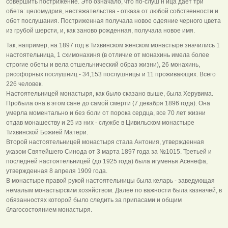
совершить пострижение. Это означало, что по-слуш н ица дает три
обета: целомудрия, нестяжательства - отказа от любой собственности и
обет послушания. Постриженная получала новое одеяние черного цвета
из грубой шерсти, и, как заново рожденная, получала новое имя.
Так, например, на 1897 год в Тихвинском женском монастыре значились 1
настоятельница, 1 схимонахиня (в отличие от монахинь имела более
строгие обеты и вела отшельнический образ жизни), 26 монахинь,
рясофорных послушниц - 34,153 послушницы и 11 проживающих. Всего
226 человек.
Настоятельницей монастыря, как было сказано выше, была Херувима.
Пробыла она в этом сане до самой смерти (7 декабря 1896 года). Она
умерла моментально и без боли от порока сердца, все 70 лет жизни
отдав монашеству и 25 из них - службе в Цивильском монастыре
Тихвинской Божией Матери.
Второй настоятельницей монастыря стала Антония, утвержденная
указом Святейшего Синода от 3 марта 1897 года за №1015. Третьей и
последней настоятельницей (до 1925 года) была игуменья Асенефа,
утвержденная 8 апреля 1909 года.
В монастыре правой рукой настоятельницы была келарь - заведующая
немалым монастырским хозяйством. Далее по важности была казначей, в
обязанностях которой было следить за припасами и общим
благосостоянием монастыря.