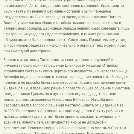
организацией. Акты гражданского состояния (рождение, брак, смерть)
были изъяты из ведения церковных органов и были переданы
государственным. Было запрещено преподавание в школах "Закона
Божия", учащихся освободили от обязательного посещения храма и
религиозных обрядов. Церковные обряды решено было совершать лишь
с разрешения уездного Отдела Управления, и каждая религиозная
община должна была предоставлять Советскому Правительству устав,
список членов общества и исполнительного органа в трех экземплярах
при ежегодной регистрации.
6 связи с изъятием у Тихвинского монастыря всех сооружений и
имущества было принято решение Цивильским Уездным Отделом
Управления составить опись церковного имущества, но настоятельница
Асенефа подала прошение отсрочить проведение описи хотя бы на две
недели, и ее просьба была удовлетворена. Помимо составления описи
16 декабря 1918 года было решено провести общее собрание с участием
граждан города Цивильска и духовенства под председательством
монастырского священника Александра Билетова. На собрании
рассматривался вопрос о решении местного Совета от 10 декабря за
№309 "О передаче всего монастырского имущества Совету рабочих и
красноармейских депутатов". Было принято сохранить имущество и
здания за монастырем, как имущество якобы не доходное и
бесполезное. Решение собрания было рассмотрено местным Советом
и удовлетворено. Так монастырь, был сохранен. К этому моменту в