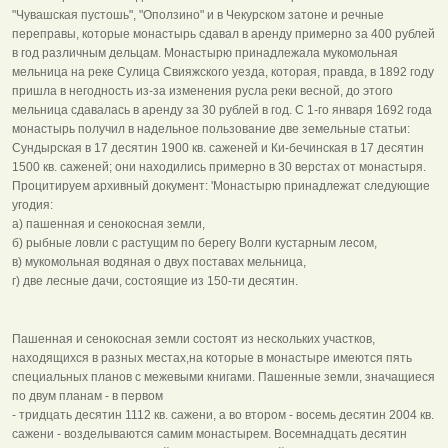
"Чувашская пустошь", "Оползино" и в Чекурском затоне и речные
переправы, которые монастырь сдавал в аренду примерно за 400 рублей
в год различным дельцам. Монастырю принадлежала мукомольная
мельница на реке Сулица Свияжского уезда, которая, правда, в 1892 году
пришла в негодность из-за изменения русла реки весной, до этого
мельница сдавалась в аренду за 30 рублей в год. С 1-го января 1692 года
монастырь получил в надельное пользование две земельные статьи:
Сундырская в 17 десятин 1900 кв. саженей и Ки-бечинская в 17 десятин
1500 кв. саженей; они находились примерно в 30 верстах от монастыря.
Процитируем архивный документ: 'Монастырю принадлежат следующие
угодия:
а) пашенная и сенокосная земли,
б) рыбные ловли с растущим по берегу Волги кустарным лесом,
в) мукомольная водяная о двух поставах мельница,
г) две лесные дачи, состоящие из 150-ти десятин.
Пашенная и сенокосная земли состоят из нескольких участков,
находящихся в разных местах,на которые в монастыре имеются пять
специальных планов с межевыми книгами. Пашенные земли, значащиеся
по двум планам - в первом
- тридцать десятин 1112 кв. сажени, а во втором - восемь десятин 2004 кв.
сажени - возделываются самим монастырем. Восемнадцать десятин