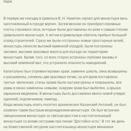
барж.
В первую же поездку в Цивильск В. Н. Никитин скупил для монастыря весь
заготовленный в городе кирпич. Затем весною он приобрел огромные
плоты строевого леса, которые были доставлены по реке к самым стенам
Цивильского монастыря. А летом в Цивильскую обитель прибыл большой
отряд строителей. Сразу же были отстроены новые просторные келий,
монастырь обнесли высокой каменной оградой, были построены
часовни, высокие красивые ворота для въезда на территорию
монастыря. Кроме того, со всех сторон устроены глубокие канавы и
высокий земляной вал, что устранило опасность наводнений.
Капитально был отремонтирован храм: заменен цоколь, окна возвышены
и расширены, сложены две красивые печки, за алтарем поставлена
третья -железная; стены храма были оштукатурены и покрашены, все
рамы в окнах заменены новыми, снаружи храм был выбелен, а крыша
окрашена медянкою. В монастырь было доставлено много новой утвари:
одеяний, подсвечников, лампад...
Когда монастырь опять посетил архиепископ Казанский Антоний, он был
изумлен таким быстрым возрождением монастыря. Он был встречен
священником монастыря со святым крестом и настоятельницей
монастыря со всеми сестрами при пении "Достойно есть". В тот же день
на божественной литургии настоятельница монастыря монахиня