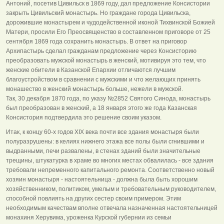
Антоний, посетив Цивильск в 1869 году, дал предложение Консистории
закрыть Цивильский монастырь. Но граждане города Цивильска,
дорожившие монастырем и чудодейственной иконой Тихвинской Божией
Матери, просили Его Преосвященство в составленном приговоре от 25
сентября 1869 года сохранить монастырь. В ответ на приговор
Архипастырь сделал гражданам предложение через Консисторию
преобразовать мужской монастырь в женский, мотивируя это тем, что
женские обители в Казанской Епархии отличаются лучшим
благоустройством в сравнении с мужскими и что желающих принять
монашество в женский монастырь больше, нежели в мужской.
Так, 30 декабря 1870 года, по указу №2852 Святого Синода, монастырь
был преобразован в женский, а 18 января этого же года Казанская
Консистория подтвердила это решение своим указом.
Итак, к концу 60-х годов XIX века почти все здания монастыря были
полуразрушены: в келиях нижнего этажа все полы были сгнившими и
выдранными, печи развалены, в стенах зданий были значительные
трещины, штукатурка в храме во многих местах обвалилась - все здания
требовали непременного капитального ремонта. Соответственно новый
хозяин монастыря - настоятельница - должна была быть хорошим
хозяйственником, политиком, умелым и требовательным руководителем,
способной повлиять на других сестер своим примером. Этим
необходимым качествам вполне отвечала назначенная настоятельницей
монахиня Херувима, уроженка Курской губернии из семьи