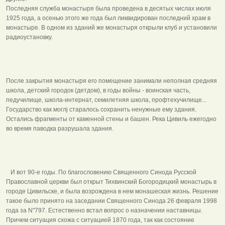
Последняя служба монастыря была проведена в десятых числах июля
1925 года, а осенью этого же года был ликвидирован последний храм в
монастыре. В одном из зданий же монастыря открыли клуб и установили
радиоустановку.
После закрытия монастыря его помещение занимали неполная средняя
школа, детский городок (детдом), в годы войны - воинская часть,
педучилище, школа-интернат, семилетняя школа, профтехучилище...
Государство как моглj старалось сохранить ненужные ему здания.
Остались фрагменты от каменной стены и башен. Река Цивиль ежегодно
во время паводка разрушала здания.
И вот 90-е годы. По благословению Священного Синода Русской
Православной церкви был открыт Тихвинский Богородицкий монастырь в
городе Цивильске, и была возрождена в нем монашеская жизнь. Решение
такое было принято на заседании Священного Синода 26 февраля 1998
года за N"797. Естественно встал вопрос о назначении наставницы.
Причем ситуация схожа с ситуацией 1870 года, так как состояние