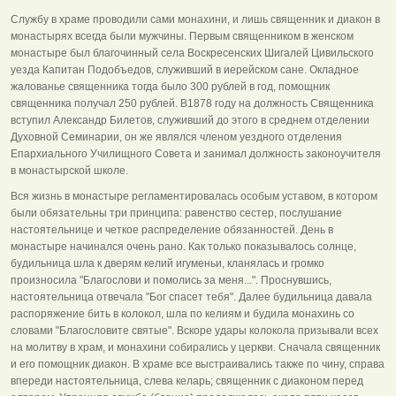
Службу в храме проводили сами монахини, и лишь священник и диакон в
монастырях всегда были мужчины. Первым священником в женском
монастыре был благочинный села Воскресенских Шигалей Цивильского
уезда Капитан Подобъедов, служивший в иерейском сане. Окладное
жалованье священника тогда было 300 рублей в год, помощник
священника получал 250 рублей. В1878 году на должность Священника
вступил Александр Билетов, служивший до этого в среднем отделении
Духовной Семинарии, он же являлся членом уездного отделения
Епархиального Училищного Совета и занимал должность законоучителя
в монастырской школе.
Вся жизнь в монастыре регламентировалась особым уставом, в котором
были обязательны три принципа: равенство сестер, послушание
настоятельнице и четкое распределение обязанностей. День в
монастыре начинался очень рано. Как только показывалось солнце,
будильница шла к дверям келий игуменьи, кланялась и громко
произносила "Благослови и помолись за меня...". Проснувшись,
настоятельница отвечала "Бог спасет тебя". Далее будильница давала
распоряжение бить в колокол, шла по келиям и будила монахинь со
словами "Благословите святые". Вскоре удары колокола призывали всех
на молитву в храм, и монахини собирались у церкви. Сначала священник
и его помощник диакон. В храме все выстраивались также по чину, справа
впереди настоятельница, слева келарь; священник с диаконом перед