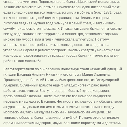
священнослужителя. Переведена она была в Цивильский монастырь из
Казанского женского монастыря. Примечателен один интересный факт:
едва только новая настоятельница вступила в обитель (март 1871 года),
как через несколько дней начался разлив реки Цивиль, и во время
литургии ледяная мутная вода хлынула в самый храм, и заканчивать
службу пришлось, стоя на скамьях. И такая ситуация была почти каждую
весну, вода, заливая всю территорию монастыря, оставляла в зданиях
множество мусора, ила и грязи, уничтожала штукатурку. Поэтому
монастырю срочно требовались немалые денежные средства на
укрепление берега и ремонт построек. Таковых средств у монастыря не
имелось, а пожертвования от граждан города были ничтожно малы для
работ такого масштаба.
Благотворителями по обновлению монастыря стали казанский купец 1-й
гильдии Василий Никитич Никитин и его супруга Мария Ивановна.
Происхождения Василий Никитич был крестьянского, из Владимирской
губернии. Обученный грамоте еще "с младых ногтей", рано начал
работать извозчиком. Был у него дядя - богатый купец Кондырин,
проживавший в Казани. После смерти его все немалое имущество
перешло в наследство Василия. Честность, исправность и обязательная
аккуратность сделали его имя самым громким и почетным как между
московскими, так и между казанскими и зауральскими купцами. Его
торговые обороты были на миллионы рублей. Помимо этого он владел
огромным постоялым двором, двумя большими пароходами и десятками