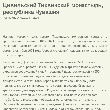
Цивильский Тихвинский монастырь,
республика Чувашия
Posted ЧТ, 04/07/2013 - 11:05
Начало истории Цивильского Тихвинского монастыря связано с
крестьянской войной 1667-1671 годов под предводительством
"лихоимца" Стеньки Разина, которая не обошла стороной и Цивильские
земли. 1 октября 1671 года "воровские казаки" подошли к стенам города и
начали штурм.
Как известно, Цивильск изначально был выстроен в 1589 году как
крепость, имел крепостные стены из дубовых кряжей с глубоким рвом и
охранялся вооруженной силой, преданной царю, состоявшей из 250
стрельцов, примерно 5 пушкарей и около десятка наемников-
ландскнехтов. И взять такой город было не так-то и просто. Долго
пытались казаки взять город, но не смогли, и решено было взять
крепость голодом, окружив его. Когда жители потеряли надежду отстоять
свой город и хотели уж пробиваться сквозь кольцо казаков для того,
чтобы бежать в соседние Чебоксары, остановило их то, что во сне
Иулиане Васильевой, простой гражданке Цивильска, привиделась икона
Пресвятой Богородицы, и услышала она от святой слова: "Дабы люди