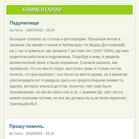
КОММЕНТАРИИ
Педучилище
by
Гость
-
12/07/2015 - 19:14
Большое спасибо за статью и фотографии. Прошлым летом я
заехала ( во время стоянки в Чебоксарах т/х Федор Достоевский)
на 1 час в Цивильск, где провела 7 детских лет (1947-1954), где мои
родители работали в педучилище. Подойдя к нему, я увидела
великолепный храм, и была поражена. Сначала решила, как
прекрасно, что на месте педуч. выстроен храм, и только потом
поняла, что все наоборот, оно было на месте храма, но в каком же
убогом виде!и вот я увидела здесь на предпоследнем снимке то
здание, которое знала в детстве. Конечно там тоже было
просвещение, но как же убого оно в ср. с храмом! Да, свет нести
можно разными путями, но все же должна быть во всем гармония...
Григорьева М.А.
Прошу помочь.
by
Гость
-
16/10/2015 - 23:10