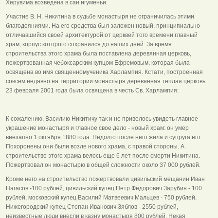
Херувима возведена в сан игуменьи.
Участие В. Н. Никитина в судьбе монастыря не ограничилась этими
благодеяниями. На его средства был заложен новый, принципиально
отличавшийся своей архитектурой от церквей того времени главный
храм, корпус которого сохранился до наших дней. За время
строительства этого храма была поставлена деревянная церковь,
пожертвованная чебоксарским купцом Ефремовым, которая была
освящена во имя священномученика Харлампия. Кстати, построенная
совсем недавно на территории монастыря деревянная теплая церковь
23 февраля 2001 года была освящена в честь Св. Харлампия:
К сожалению, Василию Никитичу так и не привелось увидеть главное
украшение монастыря и главное свое дело - новый храм: он умер
внезапно 1 октября 1880 года. Недолго после него жила и супруга его.
Похоронены они были возле нового храма, с правой стороны. А
строительство этого храма велось еще 6 лет после смерти Никитина.
Пожертвовал он монастырю в общей сложности около 37 000 рублей.
Кроме него на строительство пожертвовали цивильский мещанин Иван
Нагасов -100 рублей, цивильский купец Петр Федорович Зарубин - 100
рублей, московский купец Василий Матвеевич Мальцев - 750 рублей,
Нижегородский купец Степан Иванович Зяблов - 2550 рублей,
неизвестные люди внесли в казну монастыря 800 рублей. Некая