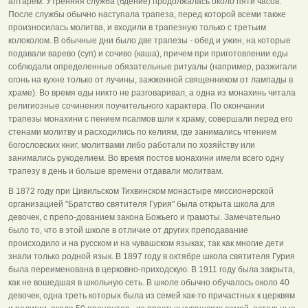
алтарем. Утренняя служба (бдение) продолжалась около пяти часов.
После службы обычно наступала трапеза, перед которой всеми также
произносилась молитва, и входили в трапезную только с третьим
колоколом. В обычные дни было две трапезы - обед и ужин, на которые
подавали варево (суп) и сочиво (каша), причем при приготовлении еды
соблюдали определенные обязательные ритуалы (например, разжигали
огонь на кухне только от лучины, зажженной священником от лампады в
храме). Во время еды никто не разговаривал, а одна из монахинь читала
религиозные сочинения поучительного характера. По окончании
трапезы монахини с пением псалмов шли к храму, совершали перед его
стенами молитву и расходились по келиям, где занимались чтением
богословских книг, молитвами либо работали по хозяйству или
занимались рукоделием. Во время постов монахини имели всего одну
трапезу в день и больше времени отдавали молитвам.
В 1872 году при Цивильском Тихвинском монастыре миссионерской
организацией "Братство святителя Гурия" была открыта школа для
девочек, с препо-дованием закона Божьего и грамоты. Замечательно
было то, что в этой школе в отличие от других преподавание
происходило и на русском и на чувашском языках, так как многие дети
знали только родной язык. В 1897 году в октябре школа святителя Гурия
была переименована в церковно-приходскую. В 1911 году была закрыта,
как не вошедшая в школьную сеть. В школе обычно обучалось около 40
девочек, одна треть которых была из семей как-то причастных к церквям