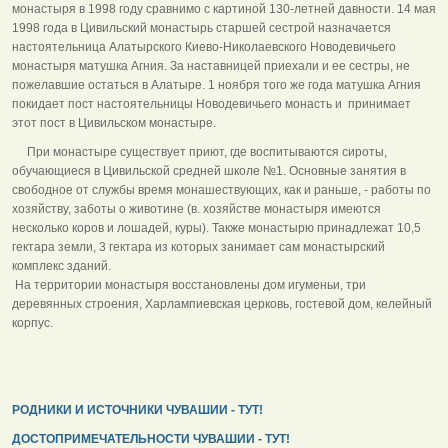
монастыря в 1998 году сравнимо с картиной 130-летней давности. 14 мая
1998 года в Цивильский монастырь старшей сестрой назначается
настоятельница Алатырского Киево-Николаевского Новодевичьего
монастыря матушка Агния. За наставницей приехали и ее сестры, не
пожелавшие остаться в Алатыре. 1 ноября того же года матушка Агния
покидает пост настоятельницы Новодевичьего монасть и принимает
этот пост в Цивильском монастыре.
При монастыре существует приют, где воспитываются сироты,
обучающиеся в Цивильской средней школе №1. Основные занятия в
свободное от службы время монашествующих, как и раньше, - работы по
хозяйству, заботы о животине (в. хозяйстве монастыря имеются
несколько коров и лошадей, куры). Также монастырю принадлежат 10,5
гектара земли, 3 гектара из которых занимает сам монастырский
комплекс зданий.
На территории монастыря восстановлены дом игуменьи, три
деревянных строения, Харлампиевская церковь, гостевой дом, келейный
корпус.
РОДНИКИ И ИСТОЧНИКИ ЧУВАШИИ - ТУТ!
ДОСТОПРИМЕЧАТЕЛЬНОСТИ ЧУВАШИИ - ТУТ!