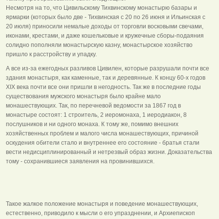
Несмотря на то, что Цивильскому Тихвинскому монастырю базары и
ярмарки (которых было две - Тихвинская с 20 по 26 июня и Ильинская с
20 июля) приносили немалые доходы от торговли восковыми свечами,
иконами, крестами, и даже кошельковые и кружечные сборы-подаяния
солидно пополняли монастырскую казну, монастырское хозяйство
пришло к расстройству и упадку.
А все из-за ежегодных разливов Цивилен, которые разрушали почти все
здания монастыря, как каменные, так и деревянные. К концу 60-х годов
XIX века почти все они пришли в негодность. Так же в последние годы
существования мужского монастыря было крайне мало
монашествующих. Так, по перечневой ведомости за 1867 год в
монастыре состоят: 1 строитель, 2 иеромонаха, 1 иеродиакон, 8
послушников и ни одного монаха. К тому же, помимо внешних
хозяйственных проблем и малого числа монашествующих, причиной
оскудения обители стало и внутреннее его состояние - братья стали
вести недисциплинированный и нетрезвый образ жизни. Доказательства
тому - сохранившиеся заявления на провинившихся.
Такое жалкое положение монастыря и поведение монашествующих,
естественно, приводило к мысли о его упразднении, и Архиепископ