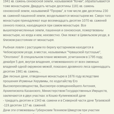
1941 кв. сажень сенокосной земли, называемой "Кочки", обрабатываются
тоже монастырем. Двадцать четыре десятины 1181 кв. сажень
сенокосной земли, называемой "Прорва", в том числе две десятины 230
кв. саженей пашенной земли, возделываются монастырем же. Сверх того
монастырю принадлежат еще восемнадцать десятин 1070 кв. саженей
сенного покоса, находящихся при самом монастыре. Все
вышеперечисленные земли, пашенная и сенокосная, пожертвованы
монастырю, но когда и кем, неизвестно. Они лежат в Цивильском уезде, в
близком расстоянии от монастыря.
Рыбная ловля с растущим по берегу кустарником находится в
Чебоксарском уезде, в местах, называемых "Чувашской пустошью",
"Оползино". В специальном плане межения, усчитанном в 1795 году,
декабря 5 дня, внутри владения, отмежеванного от всех смежных
владений одной окружною межой, показано дровяного леса одиннадцать
десятин 1981 кв. сажень...
Две лесные дачи, отведенные монастырю в 1876 году вследствие
прошения Игуменьи Херувимы, по ходатайству Его
Высокопреосвященства, Высокопре-освященнейшего Антония,
Архиепископа Казанского, Министерством Государственных Имуществ,
заключаются в двух участках: в Кошко-Куликчевской даче
- тридцать десятин и 1343 кв. сажени и в Северной части даче Тугаевской
-119 десятин 127 кв. саженей.
Дачи эти отмежеваны Губернским Техником Шмидтом при участии