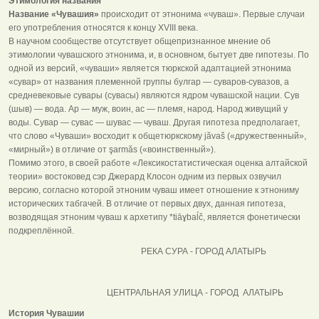
Этимология названия
Название «Чувашия»
происходит от этнонима «чуваш». Первые случаи
его употребления относятся к концу XVIII века.
В научном сообществе отсутствует общепризнанное мнение об
этимологии чувашского этнонима, и, в основном, бытует две гипотезы. По
одной из версий, «чуваши» является тюркской адаптацией этнонима
«сувар» от названия племенной группы булгар — суваров-сувазов, а
средневековые сувары (сувасы) являются ядром чувашской нации. Сув
(шыв) — вода. Ар — муж, воин, ас — племя, народ. Народ живущий у
воды. Сувар — сувас — шувас — чуваш. Другая гипотеза предполагает,
что слово «Чуваши» восходит к общетюркскому jăvaš («дружественный»,
«мирный») в отличие от şarmăs («воинственный»).
Помимо этого, в своей работе «Лексикостатистическая оценка алтайской
теории» востоковед сэр Джерард Клосон одним из первых озвучил
версию, согласно которой этноним чуваш имеет отношение к этнониму
исторических табгачей. В отличие от первых двух, данная гипотеза,
возводящая этноним чуваш к архетипу *tiāɣbaĺč, является фонетически
подкреплённой.
РЕКА СУРА - ГОРОД АЛАТЫРЬ
ЦЕНТРАЛЬНАЯ УЛИЦА - ГОРОД АЛАТЫРЬ
История Чувашии