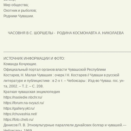
Мир общества;
Охотник и рыболов;
Родники Чувашии.
ЧАСОВНЯ В С. ШОРШЕЛЫ - РОДИНА КОСМОНАВТА А. НИКОЛАЕВА
______________________________________________________________
ИСТОЧНИК ИНФОРМАЦИИ И ФОТО:
Команда Кочующие.
Официальный портал органов власти Чувашской Республики
Костарев, Н. Малая Чувашия : очерк / Н. Костарев // Чуваши в русской
литературе и публицистике : в 2-х т. – Чебоксары : Изд-во Чуваш. гос. ун-
та, 2002. – Т. 2. – С. 208.
Краткая чувашская энциклопедия
https://nasledie.nbchr.ru/
https://forum.na-svyazi.ru/
https://gallery.ykt.ru/
https://chuvashia.net/
https://foto.cheb.ru/
Денисов П. В. Этнокультурные параллели дунайских болгар и чувашей.—
Чебоксары, 1969.