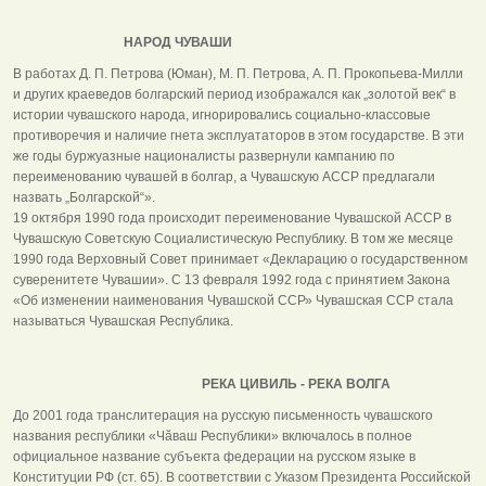
НАРОД ЧУВАШИ
В работах Д. П. Петрова (Юман), М. П. Петрова, А. П. Прокопьева-Милли
и других краеведов болгарский период изображался как „золотой век“ в
истории чувашского народа, игнорировались социально-классовые
противоречия и наличие гнета эксплуататоров в этом государстве. В эти
же годы буржуазные националисты развернули кампанию по
переименованию чувашей в болгар, а Чувашскую АССР предлагали
назвать „Болгарской“».
19 октября 1990 года происходит переименование Чувашской АССР в
Чувашскую Советскую Социалистическую Республику. В том же месяце
1990 года Верховный Совет принимает «Декларацию о государственном
суверенитете Чувашии». С 13 февраля 1992 года с принятием Закона
«Об изменении наименования Чувашской ССР» Чувашская ССР стала
называться Чувашская Республика.
РЕКА ЦИВИЛЬ - РЕКА ВОЛГА
До 2001 года транслитерация на русскую письменность чувашского
названия республики «Чӑваш Республики» включалось в полное
официальное название субъекта федерации на русском языке в
Конституции РФ (ст. 65). В соответствии с Указом Президента Российской