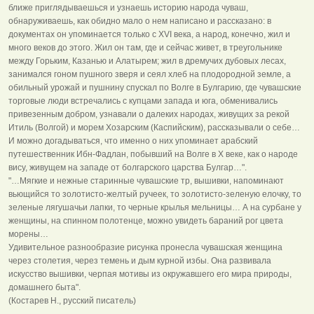
ближе приглядываешься и узнаешь историю народа чуваш,
обнаруживаешь, как обидно мало о нем написано и рассказано: в
документах он упоминается только с XVI века, а народ, конечно, жил и
много веков до этого. Жил он там, где и сейчас живет, в треугольнике
между Горьким, Казанью и Алатырем; жил в дремучих дубовых лесах,
занимался гоном пушного зверя и сеял хлеб на плодородной земле, а
обильный урожай и пушнину спускал по Волге в Булгарию, где чувашские
торговые люди встречались с купцами запада и юга, обменивались
привезенным добром, узнавали о далеких народах, живущих за рекой
Итиль (Волгой) и морем Хозарским (Каспийским), рассказывали о себе…
И можно догадываться, что именно о них упоминает арабский
путешественник Ибн-Фадлан, побывший на Волге в X веке, как о народе
вису, живущем на западе от болгарского царства Булгар…".
"…Мягкие и нежные старинные чувашские тр, вышивки, напоминают
вьющийся то золотисто-желтый ручеек, то золотисто-зеленую елочку, то
зеленые лягушачьи лапки, то черные крылья мельницы… А на сурбане у
женщины, на спинном полотенце, можно увидеть бараний рог цвета
морены…
Удивительное разнообразие рисунка пронесла чувашская женщина
через столетия, через темень и дым курной избы. Она развивала
искусство вышивки, черпая мотивы из окружавшего его мира природы,
домашнего быта".
(Костарев Н., русский писатель)