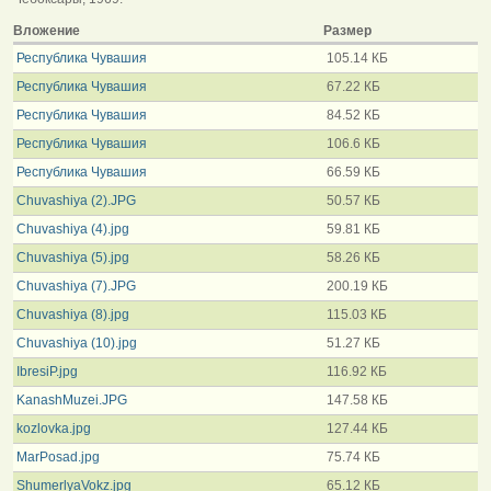
Вложение
Размер
Республика Чувашия
105.14 КБ
Республика Чувашия
67.22 КБ
Республика Чувашия
84.52 КБ
Республика Чувашия
106.6 КБ
Республика Чувашия
66.59 КБ
Chuvashiya (2).JPG
50.57 КБ
Chuvashiya (4).jpg
59.81 КБ
Chuvashiya (5).jpg
58.26 КБ
Chuvashiya (7).JPG
200.19 КБ
Chuvashiya (8).jpg
115.03 КБ
Chuvashiya (10).jpg
51.27 КБ
IbresiP.jpg
116.92 КБ
KanashMuzei.JPG
147.58 КБ
kozlovka.jpg
127.44 КБ
MarPosad.jpg
75.74 КБ
ShumerlyaVokz.jpg
65.12 КБ