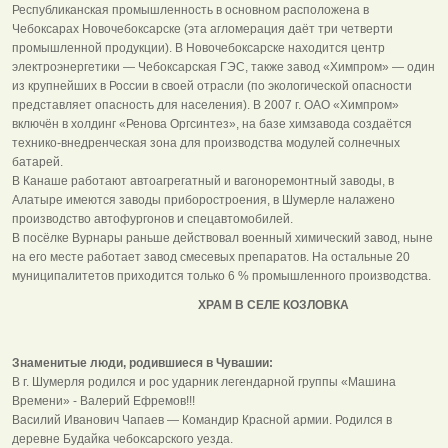
Республиканская промышленность в основном расположена в
Чебоксарах Новочебоксарске (эта агломерация даёт три четверти
промышленной продукции). В Новочебоксарске находится центр
электроэнергетики — Чебоксарская ГЭС, также завод «Химпром» — один
из крупнейших в России в своей отрасли (по экологической опасности
представляет опасность для населения). В 2007 г. ОАО «Химпром»
включён в холдинг «Ренова Оргсинтез», на базе химзавода создаётся
технико-внедренческая зона для производства модулей солнечных
батарей.
В Канаше работают автоагрегатный и вагоноремонтный заводы, в
Алатыре имеются заводы приборостроения, в Шумерле налажено
производство автофургонов и спецавтомобилей.
В посёлке Вурнары раньше действовал военный химический завод, ныне
на его месте работает завод смесевых препаратов. На остальные 20
муниципалитетов приходится только 6 % промышленного производства.
ХРАМ В СЕЛЕ КОЗЛОВКА
Знаменитые люди, родившиеся в Чувашии:
В г. Шумерля родился и рос ударник легендарной группы «Машина
Времени» - Валерий Ефремов!!!
Василий Иванович Чапаев — Командир Красной армии. Родился в
деревне Будайка чебоксарского уезда.