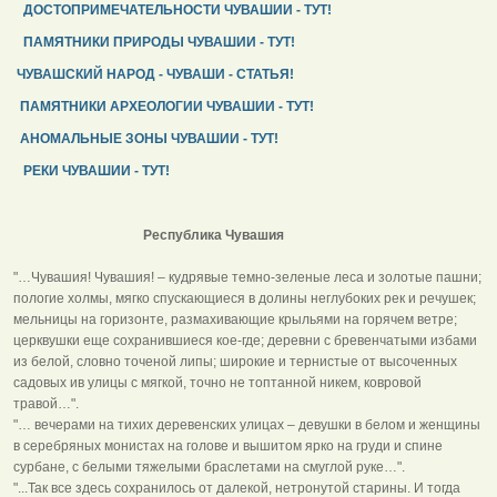
ДОСТОПРИМЕЧАТЕЛЬНОСТИ ЧУВАШИИ - ТУТ!
ПАМЯТНИКИ ПРИРОДЫ ЧУВАШИИ - ТУТ!
ЧУВАШСКИЙ НАРОД - ЧУВАШИ - СТАТЬЯ!
ПАМЯТНИКИ АРХЕОЛОГИИ ЧУВАШИИ - ТУТ!
АНОМАЛЬНЫЕ ЗОНЫ ЧУВАШИИ - ТУТ!
РЕКИ ЧУВАШИИ - ТУТ!
Республика Чувашия
"…Чувашия! Чувашия! – кудрявые темно-зеленые леса и золотые пашни;
пологие холмы, мягко спускающиеся в долины неглубоких рек и речушек;
мельницы на горизонте, размахивающие крыльями на горячем ветре;
церквушки еще сохранившиеся кое-где; деревни с бревенчатыми избами
из белой, словно точеной липы; широкие и тернистые от высоченных
садовых ив улицы с мягкой, точно не топтанной никем, ковровой
травой…".
"… вечерами на тихих деревенских улицах – девушки в белом и женщины
в серебряных монистах на голове и вышитом ярко на груди и спине
сурбане, с белыми тяжелыми браслетами на смуглой руке…".
"...Так все здесь сохранилось от далекой, нетронутой старины. И тогда