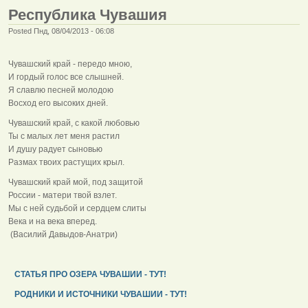
Республика Чувашия
Posted Пнд, 08/04/2013 - 06:08
Чувашский край - передо мною,
И гордый голос все слышней.
Я славлю песней молодою
Восход его высоких дней.
Чувашский край, с какой любовью
Ты с малых лет меня растил
И душу радует сыновью
Размах твоих растущих крыл.
Чувашский край мой, под защитой
России - матери твой взлет.
Мы с ней судьбой и сердцем слиты
Века и на века вперед.
(Василий Давыдов-Анатри)
СТАТЬЯ ПРО ОЗЕРА ЧУВАШИИ - ТУТ!
РОДНИКИ И ИСТОЧНИКИ ЧУВАШИИ - ТУТ!