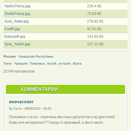
YadrinTroica.jpg
226.4 КБ
ZivilskTroica.jpg
75.83 КБ
Sura_Alatyr.jpg
278.82 КБ
CivilR.jpg
97.91 КБ
KubnyaR.jpg
151.63 КБ
Sura_Yadrin.jpg
227.12 КБ
Россия:
Чувашская Республика
Тэги:
Чувашия
,
Поволжье
,
музей
,
история
,
Волга
22749 просмотров
КОММЕНТАРИИ
впечатляет
by
Гость
-
08/04/2013 - 09:20
Половина статья - перечень местных депутатов и пр.деятелей.
Кому они интересны?? Город-то красивый, а фото мало.