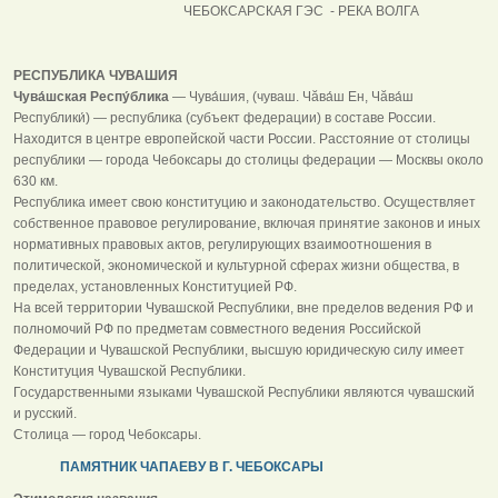
ЧЕБОКСАРСКАЯ ГЭС - РЕКА ВОЛГА
РЕСПУБЛИКА ЧУВАШИЯ
Чува́шская Респу́блика
— Чува́шия, (чуваш. Чăва́ш Ен, Чăва́ш
Республики́) — республика (субъект федерации) в составе России.
Находится в центре европейской части России. Расстояние от столицы
республики — города Чебоксары до столицы федерации — Москвы около
630 км.
Республика имеет свою конституцию и законодательство. Осуществляет
собственное правовое регулирование, включая принятие законов и иных
нормативных правовых актов, регулирующих взаимоотношения в
политической, экономической и культурной сферах жизни общества, в
пределах, установленных Конституцией РФ.
На всей территории Чувашской Республики, вне пределов ведения РФ и
полномочий РФ по предметам совместного ведения Российской
Федерации и Чувашской Республики, высшую юридическую силу имеет
Конституция Чувашской Республики.
Государственными языками Чувашской Республики являются чувашский
и русский.
Столица — город Чебоксары.
ПАМЯТНИК ЧАПАЕВУ В Г. ЧЕБОКСАРЫ