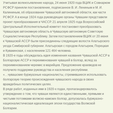
Учитывая волеизъявление народа, 24 июня 1920 года ВЦИК и Совнарком
РСФСР приняли постановление, подписанное В. И. Лениным и М. И.
Калининым, об образовании Чувашской автономной области, как части
РСФСР. А в конце 1924 года руководящие органы Чувашии представили
проект преобразования в ЧАССР. 21 апреля 1925 года Всероссийский
Центральный Исполнительный комитет постановил преобразовать
Чувашскую автономную область в Чувашскую автономную Советскую
Социалистическую Республику. Затем постановлением ВЦИК от 20 июня
к Чувашской АССР были присоединены следующие волости Алатырского
уезда Симбирской губернии: Алатырская с городом Алатырем, Порецкая
и Кувакинская, с населением 121 464 человека.
В 1920-е годы обсуждалась идея изменения названия Чувашской АССР в
Болгарскую АССР и переименования чувашей в болгар, вслед за
переименованием черемис в марийцев. Предложение краеведов не
получило поддержки руководства и населения республики.
«…чувашские буржуазные националисты, стремившиеся использовать
болгарскую теорию происхождения чувашского народа в своих
враждебных политических целях.
В ряде работ, изданных ими в 1920-х годах, пропагандировалось
утверждение о том, что чуваши являются единственными, прямыми и
чистыми потомками волжско-камских болгар, допускалась буржуазно-
националистическая идеализация эпохи государства Волжской
Болгарии.