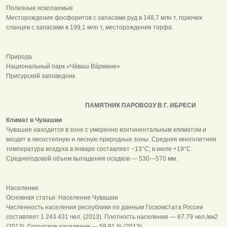
Полезные ископаемые
Месторождения фосфоритов с запасами руд в 148,7 млн т, горючих
сланцев с запасами в 199,1 млн т, месторождения торфа.
Природа
Национальный парк «Чӑваш Вӑрмане»
Присурский заповедник
ПАМЯТНИК ПАРОВОЗУ В Г. ИБРЕСИ
Климат в Чувашии
Чувашия находится в зоне с умеренно континентальным климатом и
входит в лесостепную и лесную природные зоны. Средняя многолетняя
температура воздуха в январе составляет −13°С; в июле +19°С.
Среднегодовой объем выпадения осадков — 530—570 мм.
Население
Основная статья: Население Чувашии
Численность населения республики по данным Госкомстата России
составляет 1 243 431 чел. (2013). Плотность населения — 67.79 чел./км2
(2013). Городское население — 59.81 % (2013).