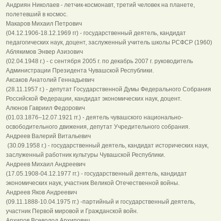
Андриян Николаев - летчик-космонавт, третий человек на планете,
полетевший в космос.
Макаров Михаил Петрович
(04.12.1906-18.12.1969 гг) - государственный деятель, кандидат
педагогических наук, доцент, заслуженный учитель школы РСФСР (1960)
Аблякимов Энвер Азизович
(02.04.1948 г.) - c сентября 2005 г. по декабрь 2007 г. руководитель
Администрации Президента Чувашской Республики.
Аксаков Анатолий Геннадьевич
(28.11.1957 г.) - депутат Государственной Думы Федерального Собрания
Российской Федерации, кандидат экономических наук, доцент.
Алюнов Гавриил Федорович
(01.03.1876–12.07.1921 гг.) - деятель чувашского национально-
освободительного движения, депутат Учредительного собрания.
Андреев Валерий Витальевич
(30.09.1958 г.) - государственный деятель, кандидат исторических наук,
заслуженный работник культуры Чувашской Республики.
Андреев Михаил Андреевич
(17.05.1908-04.12.1977 гг.) - государственный деятель, кандидат
экономических наук, участник Великой Отечественной войны.
Андреев Яков Андреевич
(09.11.1888-10.04.1975 гг.) -партийный и государственный деятель,
участник Первой мировой и Гражданской войн.
Архипов Всеволод Архипович