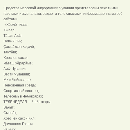
Средства массовой информации Чувашии представлены печатными
газетами и журналами, радио- и телеканалами, информационными веб-
сайтами.
«Хĕрлĕ ялав»;
Хыпар;
Тӑван Атӑл;
Новый Лик;
Ҫамрӑксен хаҫачӗ;
Тантӑш;
Хресчен сасси;
Чӑваш хӗрарӑмӗ;
АиФ-Чувашия;
Вести Чувашии;
МК в Чебоксарах;
Пенсионная среда;
Спортивный вестник;
Телесемь в Чебоксарах;
ТЕЛЕНЕДЕЛЯ — Чебоксары;
Вакыт;
Сывлӑх;
Хресчен сасси Кил;
Домашняя Газета;
За мир;