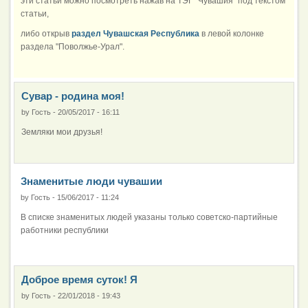
эти статьи можно посмотреть нажав на ТЭГ "Чувашия" под текстом
статьи,
либо открыв
раздел Чувашская Республика
в левой колонке
раздела "Поволжье-Урал".
Сувар - родина моя!
by
Гость
-
20/05/2017 - 16:11
Земляки мои друзья!
Знаменитые люди чувашии
by
Гость
-
15/06/2017 - 11:24
В списке знаменитых людей указаны только советско-партийные
работники республики
Доброе время суток! Я
by
Гость
-
22/01/2018 - 19:43