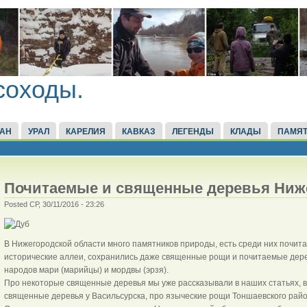
соходы.
ТАН
УРАЛ
КАРЕЛИЯ
КАВКАЗ
ЛЕГЕНДЫ
КЛАДЫ
ПАМЯТ
Почитаемые и священные деревья Ниж
Posted СР, 30/11/2016 - 23:26
В Нижегородской области много памятников природы, есть среди них почита
исторические аллеи, сохранились даже священные рощи и почитаемые деревь
народов мари (марийцы) и мордвы (эрзя).
Про некоторые священные деревья мы уже рассказывали в наших статьях, в 
священные деревья у Васильсурска, про языческие рощи Тоншаевского райо