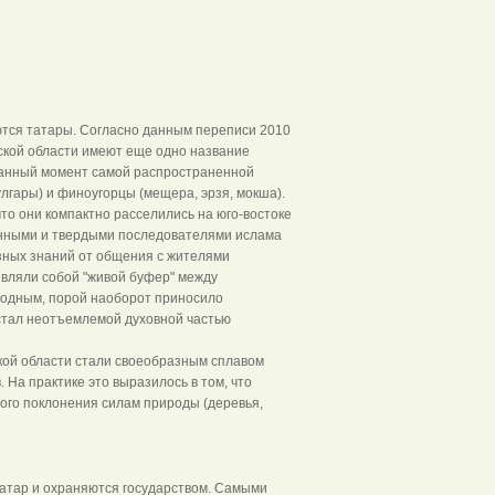
тся татары. Согласно данным переписи 2010
дской области имеют еще одно название
а данный момент самой распространенной
улгары) и финоугорцы (мещера, эрзя, мокша).
то они компактно расселились на юго-востоке
нными и твердыми последователями ислама
озных знаний от общения с жителями
являли собой "живой буфер" между
годным, порой наоборот приносило
 стал неотъемлемой духовной частью
ской области стали своеобразным сплавом
 На практике это выразилось в том, что
вого поклонения силам природы (деревья,
татар и охраняются государством. Самыми