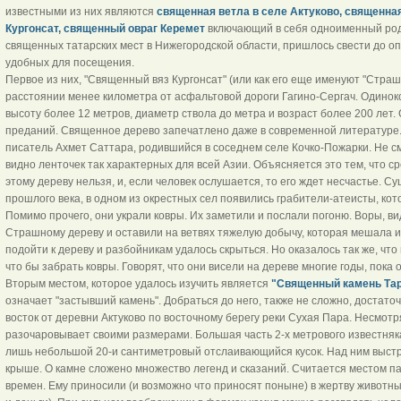
известными из них являются
священная ветла в селе Актуково, священна
Кургонсат, священный овраг Керемет
включающий в себя одноименный родн
священных татарских мест в Нижегородской области, пришлось свести до оп
удобных для посещения.
Первое из них, "Священный вяз Кургонсат" (или как его еще именуют "Страш
расстоянии менее километра от асфальтовой дороги Гагино-Сергач. Одинок
высоту более 12 метров, диаметр ствола до метра и возраст более 200 лет.
преданий. Священное дерево запечатлено даже в современной литературе.
писатель Ахмет Саттара, родившийся в соседнем селе Кочко-Пожарки. Не см
видно ленточек так характерных для всей Азии. Объясняется это тем, что ср
этому дереву нельзя, и, если человек ослушается, то его ждет несчастье. Су
прошлого века, в одном из окрестных сел появились грабители-атеисты, ко
Помимо прочего, они украли ковры. Их заметили и послали погоню. Воры, в
Страшному дереву и оставили на ветвях тяжелую добычу, которая мешала 
подойти к дереву и разбойникам удалось скрыться. Но оказалось так же, что 
что бы забрать ковры. Говорят, что они висели на дереве многие годы, пока 
Вторым местом, которое удалось изучить является
"Священный камень Тара
означает "застывший камень". Добраться до него, также не сложно, достато
восток от деревни Актуково по восточному берегу реки Сухая Пара. Несмотр
разочаровывает своими размерами. Большая часть 2-х метрового известняка
лишь небольшой 20-и сантиметровый отслаивающийся кусок. Над ним выст
крыше. О камне сложено множество легенд и сказаний. Считается местом п
времен. Ему приносили (и возможно что приносят поныне) в жертву животн