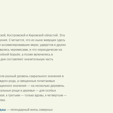
кой, Костромской и Кировской областей. Эта
ния. Считается, что из ныне живущих здесь
и ассимилировавшие мерю, удмуртов и других
вались черемисами, и что периодически на
обной борьбе, а позже включились в
 дни составляют значительную часть
мели разный уровень сакрального значения в
аждого рода, а священные почитаемые
щинного значения — на несколько деревень.
циальные рощи и деревья — для особых
жая, к третьим — только вдовы, к четвертым —
лее.
ндаш
— легендарный князь северных