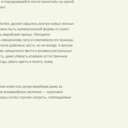
я и породнившийся после женитьбы на одной
 в Поветлужье)
полях, другие скрылись внутри новых лесных
лжна быть прямоугольной формы и строго
ть марийские жрецы. Обходили
ь священному лесу и очерчивали его границы.
али довольно часто, но не всегда. А внутри
тва священного места и розжига ритуальных
бить, даже убирать упавшие естественным
оды, рвать цветы и косить траву.
роко известна среди марийцев даже за
ило всемарийское моление — приезжал
язаны особо строгие запреты, соблюдаемые