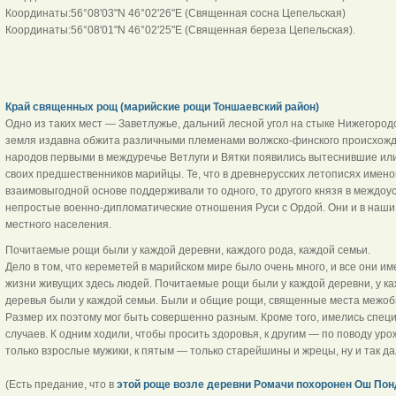
Координаты:56°08'03"N 46°02'26"E (Священная сосна Цепельская)
Координаты:56°08'01"N 46°02'25"E (Священная береза Цепельская).
Край священных рощ (марийские рощи Тоншаевский район)
Одно из таких мест — Заветлужье, дальний лесной угол на стыке Нижегородс
земля издавна обжита различными племенами волжско-финского происхожде
народов первыми в междуречье Ветлуги и Вятки появились вытеснившие ил
своих предшественников марийцы. Те, что в древнерусских летописях имено
взаимовыгодной основе поддерживали то одного, то другого князя в междоус
непростые военно-дипломатические отношения Руси с Ордой. Они и в наши
местного населения.
Почитаемые рощи были у каждой деревни, каждого рода, каждой семьи.
Дело в том, что кереметей в марийском мире было очень много, и все они и
жизни живущих здесь людей. Почитаемые рощи были у каждой деревни, у к
деревья были у каждой семьи. Были и общие рощи, священные места межоб
Размер их поэтому мог быть совершенно разным. Кроме того, имелись спе
случаев. К одним ходили, чтобы просить здоровья, к другим — по поводу уро
только взрослые мужики, к пятым — только старейшины и жрецы, ну и так да
(Есть предание, что в
этой роще возле деревни Ромачи похоронен Ош По