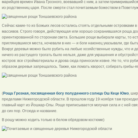
марийцев времен Ивана Грозного, воевавший с ним, а затем примирившийс
из родственниц царя. После смерти стал почитаемым божеством
Сейчас какие-то из Божьих лесов остались стоять отдельными островками в 
массивов. Строго говоря, действующая или хорошо сохранившаяся роща до
ориентированной по сторонам света. Большие рощи выбирали карты, то ес
приглянувшиеся места, ночевали в них — и боги наконец указывали, где быт
Вокруг деревья можно было рубить на любые хозяйственные нужды, что и дел
ничего из растущего трогать было нельзя, даже для украшения и обустройс
костров: все стройматериалы и дрова сюда приносили извне. Не то, что ру
образом деревья запрещалось. Также, как ломать хворост, собирать грибы-яг
(
Роща Грозная, посвященная богу полуденного солнца Ош Кеце Юмо
, ши
пределами Нижегородской области. В прошлом году 19 ноября там проход
главный карт из Йошкар-Олы. Роще приписывается могучая сила и с ней св
до сих пор. Отсюда и название.
В рощу можно ходить только в белом обрядовом костюме)