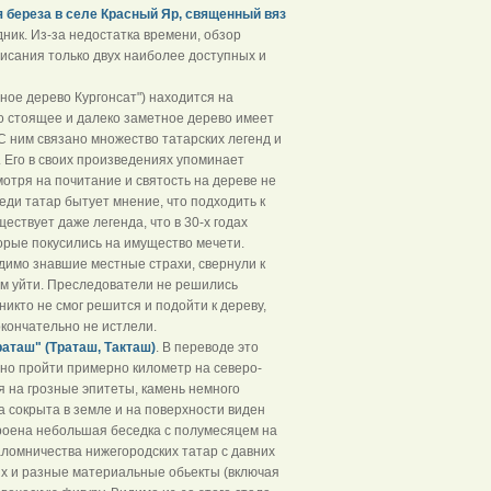
я береза в селе Красный Яр, священный вяз
ик. Из-за недостатка времени, обзор
исания только двух наиболее доступных и
ное дерево Кургонсат") находится на
о стоящее и далеко заметное дерево имеет
 С ним связано множество татарских легенд и
 Его в своих произведениях упоминает
отря на почитание и святость на дереве не
еди татар бытует мнение, что подходить к
ществует даже легенда, что в 30-х годах
торые покусились на имущество мечети.
идимо знавшие местные страхи, свернули к
им уйти. Преследователи не решились
никто не смог решится и подойти к дереву,
окончательно не истлели.
таш" (Траташ, Такташ)
. В переводе это
чно пройти примерно километр на северо-
я на грозные эпитеты, камень немного
 сокрыта в земле и на поверхности виден
роена небольшая беседка с полумесяцем на
аломничества нижегородских татар с давних
ых и разные материальные обьекты (включая