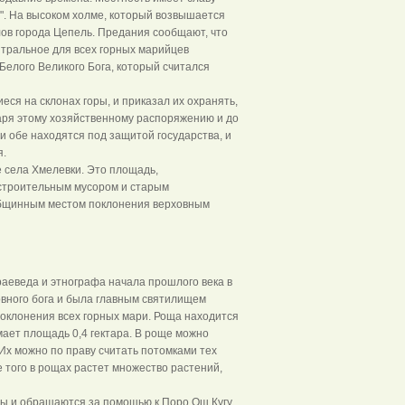
". На высоком холме, который возвышается
лов города Цепель. Предания сообщают, что
тральное для всех горных марийцев
Белого Великого Бога, который считался
еся на склонах горы, и приказал их охранять,
аря этому хозяйственному распоряжению и до
 обе находятся под защитой государства, и
я.
 села Хмелевки. Это площадь,
 строительным мусором и старым
общинным местом поклонения верховным
аеведа и этнографа начала прошлого века в
овного бога и была главным святилищем
поклонения всех горных мари. Роща находится
ает площадь 0,4 гектара. В роще можно
 Их можно по праву считать потомками тех
 того в рощах растет множество растений,
ны и обращаются за помощью к Поро Ош Кугу