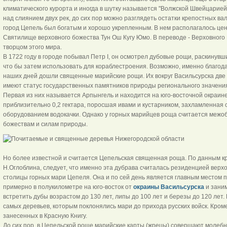
климатического курорта и иногда в шутку называется "Волжской Швейцарией
над слиянием двух рек, до сих пор можно разглядеть остатки крепостных ва
город Цепель был богатым и хорошо укрепленным. В нем располагалось цен
Святилище верховного божества Тун Ош Кугу Юмо. В переводе - Верховного 
творцом этого мира.
В 1722 году в городе побывал Петр I, он осмотрел дубовые рощи, раскинувши
что бы затем использовать для кораблестроения. Возможно, именно благод
наших дней дошли священные марийские рощи. Их вокруг Васильсурска две и
имеют статус государственных памятников природы регионального значени
Первая из них называется Арпынгель и находится на юго-восточной окраине
приблизительно 0,2 гектара, поросшая ивами и кустарником, захламленная
оборудованием водокачки. Однако у горных марийцев роща считается меж
божествам и силам природы.
Но более известной и считается Цепельская священная роща. По данным кр
Н.Оглоблина, следует, что именно эта дубрава считалась резиденцией верх
столицы горных мари Цепеля. Она и по сей день является главным местом 
примерно в полукилометре на юго-восток от
окраины Васильсурска
и заним
встретить дубы возрастом до 130 лет, липы до 100 лет и березы до 120 лет.
самых деревьев, которым поклонялись мари до прихода русских войск. Кроме
занесенных в Красную Книгу.
До сих пор, в Цепельской роще марийские карты (жрецы) совершают молеб