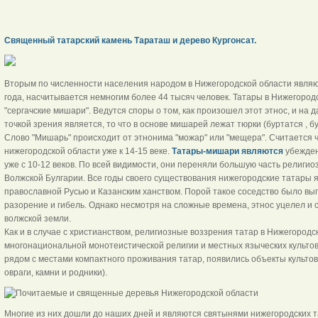
Священный татарский камень Тараташ и дерево Кургонсат.
Вторым по численности населения народом в Нижегородской области являю
года, насчитывается немногим более 44 тысяч человек. Татары в Нижегоро
"сергачские мишари". Ведутся споры о том, как произошел этот этнос, и н
точкой зрения является, то что в основе мишарей лежат тюрки (буртатся , б
Слово "Мишарь" происходит от этнонима "можар" или "мещера". Считается ч
нижегородской области уже к 14-15 веке.
Татары-мишари являются
убежде
уже с 10-12 веков. По всей видимости, они переняли большую часть религи
Волжской Булгарии. Все годы своего существования нижегородские татары 
православной Русью и Казанским ханством. Порой такое соседство было вы
разорение и гибель. Однако несмотря на сложные времена, этнос уцелел и
волжской земли.
Как и в случае с христианством, религиозные воззрения татар в Нижегород
многонациональной монотеистической религии и местных языческих культов.
рядом с местами компактного проживания татар, появились объекты культо
овраги, камни и родники).
Многие из них дошли до наших дней и являются святынями нижегородских 