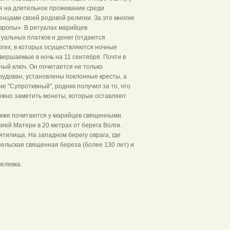
я на длительное проживание среди
нцами своей родовой религии. За это многие
вропы». В ритуалах марийцев
уальных платков и денег (отдаются
огих, в которых осуществляются ночные
ершаемые в ночь на 11 сентября. Почти в
ый ключ. Он почитается не только
орудован, установлены поклонные кресты, а
е "Супротивный", родник получил за то, что
можно заметить монеты, которые оставляют
также почитаются у марийцев священными.
ей Матери в 20 метрах от берега Волги.
тилища. На западном берегу оврага, где
ельская священная береза (более 130 лет) и
мелевка.