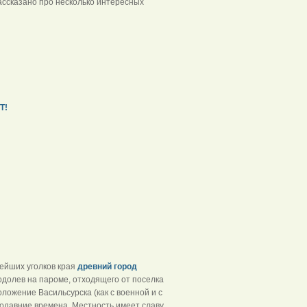
ассказано про несколько интересных
Т!
ейших уголков края
древний город
еодолев на пароме, отходящего от поселка
оложение Васильсурска (как с военной и с
родавние времена. Местность имеет славу