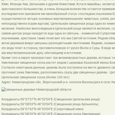
Юмо, Мланде-Ава, Шочынава и другим божествам. Кстати марийцы, несмотр
христианского большинства, в очень большом количестве остаются приверже
исследователи присвоили им своеобразный статус «последних язычников Е
осуществляются четыре основных жертвоприношения: животных, хлеба, рит
непосредственно в руки картам). Цепельская священная роща одна из немн
моления. Наиболее многолюдным в Цепельской роще являются моления, сов
самом центре рощи находится еще одна из святынь - знаменитый Супротивн
язычниками, христиане также почитают его как Святой источник. Родник об
ветки деревьев вокруг увешаны разноцветными ленточками. Видимо, названи
его вода течет в сторону, противоположную от русел Волги и Суры. В воде 
как жертвоприношение духу, обитающему в источнике.
Кроме того в округе произрастают три великовозрастных дерева, которые 
Хмелевская священная сосна растет рядом с церковью Казанской иконы Божи
Согласно некоторым данным, церковь была построена на месте древнего свя
протекает река Хмелевка, расположились сразу два священных дерева - Цеп
Цепельская священная сосна (более 120 лет).
Адрес: Нижегородская обл., Воротынский р-н. поселок Васильсурск и село Х
Координаты:56°07'37"N 46°02'54"E (Священная Цепельская роща)
Координаты:56°08'03"N 46°03'04"E (Священная роща Арпынгель)
Координаты:56°07'42"N 46°03'04"E (Супротивный ключ)
Координаты:56°08'20"N 46°02'18"E (Священная сосна Хмелевская)