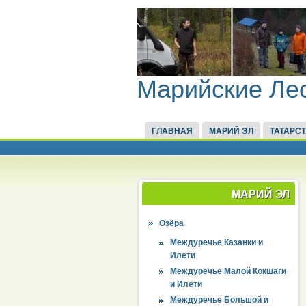
Марийские Ле
ГЛАВНАЯ
МАРИЙ ЭЛ
ТАТАРС
МАРИЙ ЭЛ
Озёра
Междуречье Казанки и
Илети
Междуречье Малой Кокшаги
и Илети
Междуречье Большой и