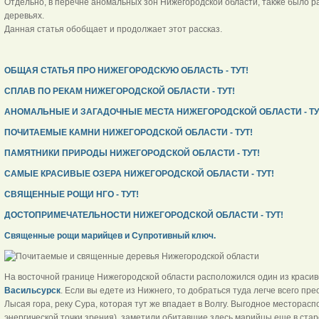
Отдельно, в перечне аномальных зон Нижегородской области, также было р
деревьях.
Данная статья обобщает и продолжает этот рассказ.
ОБЩАЯ СТАТЬЯ ПРО НИЖЕГОРОДСКУЮ ОБЛАСТЬ - ТУТ!
СПЛАВ ПО РЕКАМ НИЖЕГОРОДСКОЙ ОБЛАСТИ - ТУТ!
АНОМАЛЬНЫЕ И ЗАГАДОЧНЫЕ МЕСТА НИЖЕГОРОДСКОЙ ОБЛАСТИ - ТУ
ПОЧИТАЕМЫЕ КАМНИ НИЖЕГОРОДСКОЙ ОБЛАСТИ - ТУТ!
ПАМЯТНИКИ ПРИРОДЫ НИЖЕГОРОДСКОЙ ОБЛАСТИ - ТУТ!
САМЫЕ КРАСИВЫЕ ОЗЕРА НИЖЕГОРОДСКОЙ ОБЛАСТИ - ТУТ!
СВЯЩЕННЫЕ РОЩИ НГО - ТУТ!
ДОСТОПРИМЕЧАТЕЛЬНОСТИ НИЖЕГОРОДСКОЙ ОБЛАСТИ - ТУТ!
Священные рощи марийцев и Супротивный ключ.
На восточной границе Нижегородской области расположился один из красив
Васильсурск
. Если вы едете из Нижнего, то добраться туда легче всего пр
Лысая гора, реку Сура, которая тут же впадает в Волгу. Выгодное месторасп
энергической точки зрения), заметили обитавшие здесь марийцы еще в ста