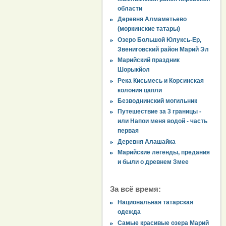
области
Деревня Алмаметьево
(моркинские татары)
Озеро Большой Юлуксь-Ер,
Звениговский район Марий Эл
Марийский праздник
Шорыкйол
Река Кисьмесь и Корсинская
колония цапли
Безводнинский могильник
Путешествие за 3 границы -
или Напои меня водой - часть
первая
Деревня Алашайка
Марийские легенды, предания
и были о древнем Змее
За всё время:
Национальная татарская
одежда
Самые красивые озера Марий