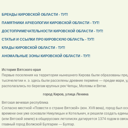
БРЕНДЫ КИРОВСКОЙ ОБЛАСТИ - ТУТ!
ПАМЯТНИКИ АРХЕОЛОГИИ КИРОВСКОЙ ОБЛАСТИ - ТУТ!
ДОСТОПРИМЕЧАТЕЛЬНОСТИ КИРОВСКОЙ ОБЛАСТИ - ТУТ!
СТАТЬИ И ССЫЛКИ ПРО КИРОВСКУЮ ОБЛАСТЬ - ТУТ!
КЛАДЫ КИРОВСКОЙ ОБЛАСТИ - ТУТ!
АНОМАЛЬНЫЕ ЗОНЫ КИРОВСКОЙ ОБЛАСТИ - ТУТ!
История Вятского края
Первые поселения на территории нынешнего Кирова были образованы предп
тысячелетии н. э. здесь были расселены древние пермяне — предки мари, 
располагались по берегам крупных рек Чепцы, Моломы и Вятки.
город Киров, улица Ленина
Вятская вечевая республика
Согласно местной «Повести о стране Вятской» (кон. XVII века), город был о
времени они уже основали Никулицын и Котельнич, и решили создать едины
(или Вятской земле) в общерусских летописях датируется 1374 годом в связ
главный город Волжской Булгарии — Булгар.