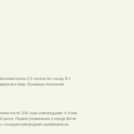
оложительно 2,5 тысячи лет назад. В 1
удмуртов и коми. Основные поселения
снован после 1181 года новгородцами. К этому
й центр. Первое упоминание о городе Вятке
и с походом новгородских ушкуйников на