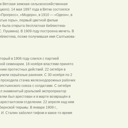
ии Вятская земская сельскохозяйственная
ого). 14 мая 1897 года в Вятке состоялся
«Прогресс», «Модерн», в 1910 — «Одеон», в
атые горы», первый цветной фильм
е была открыта бесплатная библиотека-
. Пушкина). В 1909 году построена мечеть. В
библиотека, позже получившая имя Салтыкова-
торый в 1906 году слился с партией
ной семинарии. 18 ноября властями принято
нию протестных действий. 22 октября в
лучили серьёзные ранения. С 30 ноября по 2
ря проходила стачка железнодорожных рабочих
естьянского союза с солдатами. С октября
ал знаменитый уральский экспроприатор
елки был арестован и в марте возвращён в
 арестантском отделении. 22 апреля над ним
бернской тюрьмы. В январе 1909 г.,
 И. Сталин заболел тифом и какое-то время