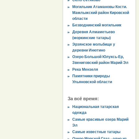
Село Сетяково
Могильник Атамановы Кости.
Мамлыжский район Кировской
области
Безводнинский могильник
Деревня Алмаметьево
(моркинские татары)
Эрзянское мольбище у
деревни Инютино
Озеро Большой Юлуксь-Ер,
Звениговский район Марий Эл
Река Мензеля
Памятники природы
Ульяновской области
За всё время:
Национальная татарская
одежда
Самые красивые озера Марий
Эл
Самые известные татары
Озеро Морской Глаз - одно из