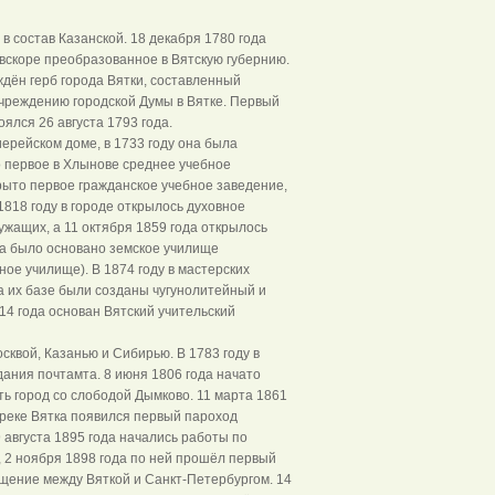
в состав Казанской. 18 декабря 1780 года
вскоре преобразованное в Вятскую губернию.
ждён герб города Вятки, составленный
учреждению городской Думы в Вятке. Первый
ялся 26 августа 1793 года.
ерейском доме, в 1733 году она была
о первое в Хлынове среднее учебное
рыто первое гражданское учебное заведение,
1818 году в городе открылось духовное
ужащих, а 11 октября 1859 года открылось
да было основано земское училище
ное училище). В 1874 году в мастерских
а их базе были созданы чугунолитейный и
14 года основан Вятский учительский
сквой, Казанью и Сибирью. В 1783 году в
ания почтамта. 8 июня 1806 года начато
ть город со слободой Дымково. 11 марта 1861
 реке Вятка появился первый пароход
 августа 1895 года начались работы по
 2 ноября 1898 года по ней прошёл первый
щение между Вяткой и Санкт-Петербургом. 14