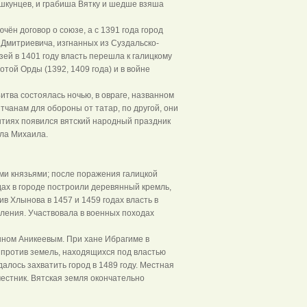
шкунцев, и грабиша Вятку и шедше взяша
ён договор о союзе, а с 1391 года город
Дмитриевича, изгнанных из Суздальско-
ей в 1401 году власть перешла к галицкому
той Орды (1392, 1409 года) и в войне
тва состоялась ночью, в овраге, названном
чанам для обороны от татар, по другой, они
бытиях появился вятский народный праздник
ела Михаила.
ми князьями; после поражения галицкой
дах в городе построили деревянный кремль,
в Хлынова в 1457 и 1459 годах власть в
ления. Участвовала в военных походах
анном Аникеевым. При хане Ибрагиме в
 против земель, находящихся под властью
алось захватить город в 1489 году. Местная
местник. Вятская земля окончательно