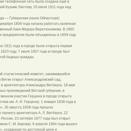
ная телефонная сеть была создана ещё в
ий Кузьме Лаптеву. 20 июля 1911 года над
да — Губернская (ныне Областная)
 декабря 1809 года начала работать казённая
ственный банк Фёдора Веретенникова. В 1865
ба предприятия были объединены в 1959 году
не 1811 года в городе была открыта первая
1823 году. 7 июля 1857 года в городе был
тей бедных граждан.
кий статистический комитет, занимавшийся
в Вятке открыт Александровский сад,
и архитектора Александра Витберга. 18 мая
ных произведений Вятской губернии, в
твенном участии Герцена в городе открыта
ка им. А. И. Герцена). 1 января 1838 года в
». 30 августа 1839 года прошла
проекту архитектора А. Л. Витберга. 22
 России. 23 октября 1877 года был открыт
ени С. М. Кирова). 9 апреля 1894 года вышел
», созданная по доступной цене и