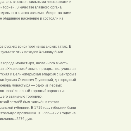
ждалась в союзе с сильными княжествами и
торией. В качестве главного органа
дального класса являлись бояре, за ними
ое общинное население и состояли из
 русских войск против казанских татар. В
результате этих походов Хлынову были
в городе монастыря, названного в честь
ая в Хлыновской земле ярмарка, получившая
ятская и Великопермская епархия с центром в
ьник Кузьма Осипович Грушецкий, двоюродный
ифонова монастыря — одно из первых
ов провёл первый торговый караван из
вшего взаимную торговлю.
вской землёй был включён в состав
анской губернии. В 1719 году губернии были
оятельную провинцию. В 1722—1723 годах на
ислилось 2276 душ.