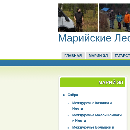
Марийские Ле
ГЛАВНАЯ
МАРИЙ ЭЛ
ТАТАРС
МАРИЙ ЭЛ
Озёра
Междуречье Казанки и
Илети
Междуречье Малой Кокшаги
и Илети
Междуречье Большой и