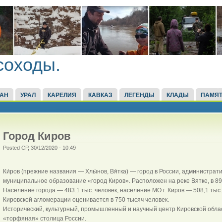
соходы.
ТАН
УРАЛ
КАРЕЛИЯ
КАВКАЗ
ЛЕГЕНДЫ
КЛАДЫ
ПАМЯТ
Город Киров
Posted СР, 30/12/2020 - 10:49
Ки́ров (прежние названия — Хлы́нов, Вя́тка) — город в России, администра
муниципальное образование «город Киров». Расположен на реке Вятке, в 89
Население города — 483.1 тыс. человек, население МО г. Киров — 508,1 тыс.
Кировской агломерации оценивается в 750 тысяч человек.
Исторический, культурный, промышленный и научный центр Кировской облас
«торфяная» столица России.