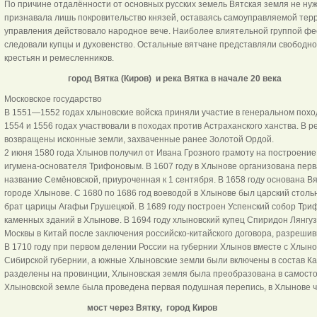
По причине отдалённости от основных русских земель Вятская земля не ну
признавала лишь покровительство князей, оставаясь самоуправляемой терри
управления действовало народное вече. Наиболее влиятельной группой фео
следовали купцы и духовенство. Остальные вятчане представляли свободн
крестьян и ремесленников.
город Вятка (Киров) и река Вятка в начале 20 века
Московское государство
В 1551—1552 годах хлыновские войска приняли участие в генеральном походе
1554 и 1556 годах участвовали в походах против Астраханского ханства. В 
возвращены исконные земли, захваченные ранее Золотой Ордой.
2 июня 1580 года Хлынов получил от Ивана Грозного грамоту на построение 
игумена-основателя Трифоновым. В 1607 году в Хлынове организована перв
название Семёновской, приуроченная к 1 сентября. В 1658 году основана В
городе Хлынове. С 1680 по 1686 год воеводой в Хлынове был царский стол
брат царицы Агафьи Грушецкой. В 1689 году построен Успенский собор Тр
каменных зданий в Хлынове. В 1694 году хлыновский купец Спиридон Лянгуз
Москвы в Китай после заключения российско-китайского договора, разреши
В 1710 году при первом делении России на губернии Хлынов вместе с Хлыно
Сибирской губернии, а южные Хлыновские земли были включены в состав Каз
разделены на провинции, Хлыновская земля была преобразована в самост
Хлыновской земле была проведена первая подушная перепись, в Хлынове ч
мост через Вятку, город Киров