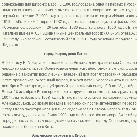
содержанию для широких масс). В 1896 году создана одна из первых в Росс
опытная станция (ныне НИИ сельского хозяйства Северо-Востока им. Рудницк
первый киносеанс. В 1908 году открылись первые кинотеатры «Иллюзион», 
1913 — «Колизей». 1 апреля 1932 года показан первый звуковой фильм «Зл
«Соловей-соловушка» — 26 сентября 1936 года. 30 апреля 1900 года в Вятк
читальня имени А. С. Пушкина (ныне Центральная городская библиотека А. С
1912 году был заложен Ботанический сад. В 1916 году основана городская 
Щедрина.
город Киров, река Вятка
В 1905 году Н. А. Чарушин организовал «Вятский демократический Союз», ко
народных социалистов. Осень ознаменовалась забастовкой в Вятской духов
решение о закрытии всех учебных заведений для препятствования расшире
Вятке прошёл черносотенный погром, в результате 6 человек убито и 20 по
декабря в Вятке проходил губернский крестьянский съезд. С 8 по 18 декаб
Вятки. 18 декабря в Вятке произошло вооружённое столкновение дружины кр
1907 года по февраль 1908 года в Вятке на нелегальном положении прожив
Александр Лбов. Во время поездки в Нолинск он после интенсивной перестр
Вятку. Около полутора месяцев Лбов содержался в Вятском исправительном
состоялся суд и в ночь на 2 мая 1908 года он был казнён во дворе Вятской гу
передвигаясь «этапным порядком» к месту ссылки — городу Сольвычегодску,
находился в больнице в Вятке.
Армянская церковь в г. Киров