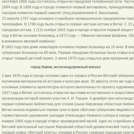
сентября 1902 года состоялось открытие городской телефонной сети. Част
1894 году. В 1906 году в городе появился первый автомобиль, принадлежавш
городом появился первый самолёт (под управлением А. Васильева).
15 апреля 1797 года основано старейшее промышленное предприятие горо
типография. В 1799 году была открыта первая частная аптека в Вятке. С 15
городская аптека. 1 (13) ноября 1862 года в городе открылся первый обще
году в Вятке основан Кожзавод, в 1873 году — Овчинно-меховая фабрика. О
в кожевенно-меховой комбинат.
В 1802 году при доме инвалидов основана первая больница на 10 коек. В ию
губернская больница на 60 коек. Первая городская больница была открыта в 
открыт первый детский приют. 2 июля 1870 года открылся дом призрения де
город Киров, железнодорожный вокзал
2 мая 1835 года в городе основан один из первых в России Вятский губернс
изучением материалов об истории и культуре края. 30 августа этого же года 
основные элементы архитектуры которого выполнены по проекту художника 
1837 года в Вятке состоялось открытие выставки естественных и искусствен
организации которой принял участие А. И. Герцен. 6 декабря при непосредс
первая публичная библиотека для чтения (ныне Кировская областная библиоте
Вятке начала издаваться первая газета края «Вятские губернские ведомости
торжественная церемония закладки Александро-Невского собора в городе по 
января 1866 года в городе открыт краеведческий музей, один из старейших в
Вятский зрительный зал (ныне Кировский областной драматический театр им
первый номер «Вятской газеты» (первая в России «земская народная газета