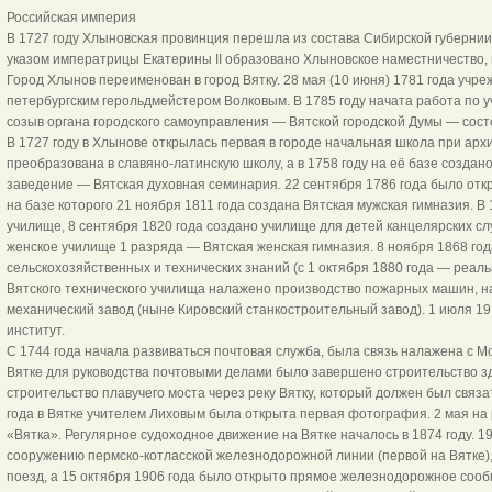
Российская империя
В 1727 году Хлыновская провинция перешла из состава Сибирской губернии 
указом императрицы Екатерины II образовано Хлыновское наместничество, 
Город Хлынов переименован в город Вятку. 28 мая (10 июня) 1781 года учре
петербургским герольдмейстером Волковым. В 1785 году начата работа по 
созыв органа городского самоуправления — Вятской городской Думы — состо
В 1727 году в Хлынове открылась первая в городе начальная школа при архи
преобразована в славяно-латинскую школу, а в 1758 году на её базе создан
заведение — Вятская духовная семинария. 22 сентября 1786 года было отк
на базе которого 21 ноября 1811 года создана Вятская мужская гимназия. В 
училище, 8 сентября 1820 года создано училище для детей канцелярских сл
женское училище 1 разряда — Вятская женская гимназия. 8 ноября 1868 го
сельскохозяйственных и технических знаний (с 1 октября 1880 года — реаль
Вятского технического училища налажено производство пожарных машин, н
механический завод (ныне Кировский станкостроительный завод). 1 июля 19
институт.
С 1744 года начала развиваться почтовая служба, была связь налажена с Мо
Вятке для руководства почтовыми делами было завершено строительство зд
строительство плавучего моста через реку Вятку, который должен был связа
года в Вятке учителем Лиховым была открыта первая фотография. 2 мая на
«Вятка». Регулярное судоходное движение на Вятке началось в 1874 году. 19
сооружению пермско-котласской железнодорожной линии (первой на Вятке),
поезд, а 15 октября 1906 года было открыто прямое железнодорожное сооб