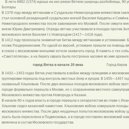
В лето 6882 (1374) идоша на низ рекою Вяткою ушкунцы разбойницы, 90 у
Болгары
В 1378 году между вятчанами и Суздальско-Нижегородским княжеством заключ
стал основной резиденцией суздальских князей Василия Кирдяпы и Семёна 
Нижегородского княжества после завоевания его Москвой. После смерти княз
князю Юрию Дмитриевичу. Отряды вятчан участвовали в походах против Золо
московского князя Василия I с Новгородом (1417—1418 года).
В 1412 году произошла знаменитая битва между вятчанами и устюжанами. Би
позже Раздерихинским. По одной из версий, устюжане пришли на помощь вят
в союзе с московскими князьями хотели захватить город. В память о тех со
«Свистопляска», а на берегу оврага была построена часовня во имя арханг
город Вятка в начале 20 века
Город Киров
В 1432—1453 годах Вятка участвовала в войне между галицкими и московски
группировки перешла под контроль местных бояр и купцов. В 1455—1457 го
названный Хлыновым. После двух военных походов московского войска проти
городе формально перешла к Москве, но с сохранением местного самоуправ
Московского княжества против Новгорода и Казани.
В начале 80-х годов власть в городе перешла к сепаратистам во главе с Ио
Хлынове сидел казанский наместник. Хлыновские войска совершали походы
московского княжества. После двух неудачных попыток московскому войску уд
знать была переселена в Подмосковье, а в городе поставлен московский на
включена в состав Московского государства.