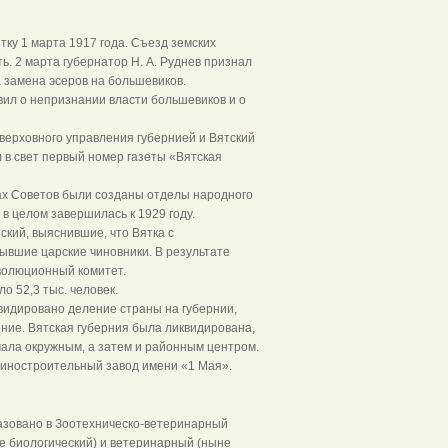
ку 1 марта 1917 года. Съезд земских
ь. 2 марта губернатор Н. А. Руднев признал
 замена эсеров на большевиков.
ил о непризнании власти большевиков и о
 верховного управления губернией и Вятский
л в свет первый номер газеты «Вятская
тах Советов были созданы отделы народного
в целом завершилась к 1929 году.
нский, выяснившие, что Вятка с
бывшие царские чиновники. В результате
еволюционный комитет.
о 52,3 тыс. человек.
идировано деление страны на губернии,
ение. Вятская губерния была ликвидирована,
ачала окружным, а затем и районным центром.
иностроительный завод имени «1 Мая».
азовано в Зоотехническо-ветеринарный
е биологический) и ветеринарный (ныне