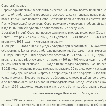
Советский период
Первые официальные телеграммы о свержении царской власти пришли в Вят
деятелей, работавший в это время в городе, отказался признать новую власт
власть Временного правительства. В течение месяца в местных советах шла
После Октябрьской революции Совет верховного управления губернией заяв
выделении Вятской губернии в самостоятельную республику.
1 декабря Вятский Совет полностью взял власть в городе в свои руки (Совет
Совет — это разные организации), а 21 декабря 1917 (3 января 1918) выше
правда» (с 1934 года — «Кировская правда»).
К ноябрю 1918 года в Вятке и уездах губернии при исполнительных комите
образования. Так началась работа по искоренению безграмотности, которая 
В январе 1919 года Вятку с проверкой посетили И. В. Сталин и Ф. Э. Дзержи
правительством в Москве связи не имеет, а 4467 из 4766 чиновников — это 
работы комиссии 19 января 1919 года в Вятке создан губернский Военно-р
В 1923 году население города впервые превысило 50 тыс. человек и составил
В 1929 году прошла административно-территориальная реформа, было ликв
уезды и волости. Вместо них введено областное, краевое и районное отдел
а её территория вошла в состав Нижегородского края. Город Вятка стал сн
15 мая 1929 года железнодорожные мастерские были преобразованы в маш
часовня Александра Невского
Город Киров
В июле 1930 года сельскохозяйственное техническое училище было преобр
институт. В институте были созданы два факультета — зоотехнический (нын