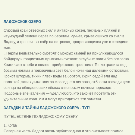
ЛАДОЖСКОЕ ОЗЕРО
Суровый край отвесных скал и янтарных сосен, песчаных пляжей и
изумрудной зелени берёз по берегам. Ручьёв, срывающихся со скал в
Ладогу, и крошечных озёр на островах, прогревающихся уже в середине
мая.
...Нерпы внимательно смотрят с мокрых камней на приближающуюся
байдарку и грациозным прыжком исчезают в глубине почти без всплеска.
Крики чаек в небе и шелест прибрежного тростника. Тепло гранита под
босыми ногами и призрачный свет белой ночи над далёкими островами.
Грохот шторма, тихий плеск воды за бортом, скрип седой ели над
палаткой, запах дыма костра с соседнего острова, отблески восходящего
солнца на обледеневших вёслах в июньском ночном переходе…
Подобные впечатления — удел любого, кто захочет посетить эти
удивительные края. Им и могут пригодиться эти заметки.
ЗАГАДКИ И ТАЙНЫ ЛАДОЖСКОГО ОЗЕРА - ТУТ!
ПУТЕШЕСТВИЕ ПО ЛАДОЖСКОМУ ОЗЕРУ
1. Когда
Северная часть Ладоги очень глубоководная и это оказывает прямое