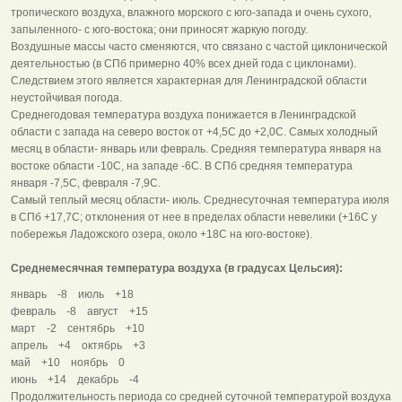
тропического воздуха, влажного морского с юго-запада и очень сухого,
запыленного- с юго-востока; они приносят жаркую погоду.
Воздушные массы часто сменяются, что связано с частой циклонической
деятельностью (в СПб примерно 40% всех дней года с циклонами).
Следствием этого является характерная для Ленинградской области
неустойчивая погода.
Среднегодовая температура воздуха понижается в Ленинградской
области с запада на северо восток от +4,5С до +2,0С. Самых холодный
месяц в области- январь или февраль. Средняя температура января на
востоке области -10С, на западе -6С. В СПб средняя температура
января -7,5С, февраля -7,9С.
Самый теплый месяц области- июль. Среднесуточная температура июля
в СПб +17,7С; отклонения от нее в пределах области невелики (+16С у
побережья Ладожского озера, около +18С на юго-востоке).
Среднемесячная температура воздуха (в градусах Цельсия):
январь -8 июль +18
февраль -8 август +15
март -2 сентябрь +10
апрель +4 октябрь +3
май +10 ноябрь 0
июнь +14 декабрь -4
Продолжительность периода со средней суточной температурой воздуха