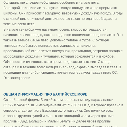
большинстве случаев небольшая, особенно в начале лета.
Во второй половине лета ясную и теплую погоду все чаще прерывают
циклоны. Они приносят пасмурную, ветреную и дождливую погоду. В годы
с сильной циклонической деятельностью такая погода преобладает в
течение всего лета.
В начале сентября уже наступает осень, заморозки учащаются,
начинается листопад, однако погода еще напоминает позднее лето. Это
так называемое бабье лето, довольно теплое и сухое. С октября
температура быстро понижается, усиливаются циклоны,
преобладающей становиться пасмурная, прохладная, ветреная погода с
моросящими дождями и туманами, которая сохраняется и в ноябре.
Облачность и влажность в это время года самые высокие. С конца
октября и в течение всего ноября снег неоднократно выпадает и тает. В
последние дни ноября среднесуточная температура падает ниже 0С.
Это конец осени.
ОБЩАЯ ИНФОРМАЦИЯ ПРО БАЛТИЙСКОЕ МОРЕ
Своеобразной формы Балтийское море лежит между параллелями
65°56′ и 54°46′ с. ш. и меридианами 9°57′ и 30°00′ в. д. и глубоко врезано в
северо-западную часть Евразиатского материка. Оно почти со всех
сторон окружено сушей и лишь в юго-западной части через датские
проливы (Зунд, Большой и Малый Бельты) и далее через проливы
Каттегат и Скагеррак соединяется с Северным морем Атлантического