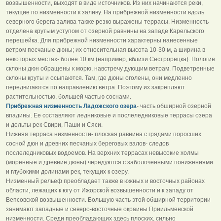
возвышенности, выходят в виде источников. Из них начинаются реки,
текущие по низменности к заливу. На прибрежной низменности вдоль
северного берега залива также резко выражены террасы. Низменность
отделена крутым уступом от озерной равнины на западе Карельского
перешейка. Для прибрежной низменности характерны нанесенные
ветром песчаные дюны; их относительная высота 10-30 м, а ширина в
некоторых местах- более 10 км (например, вблизи Сестрорецка). Пологие
склоны дюн обращены к морю, навстречу дующим ветрам. Подветренные
склоны круты и осыпаются. Там, где дюны оголены, они медленно
передвигаются по направлению ветра. Поэтому их закрепляют
растительностью, большей частью соснами.
Прибрежная низменность Ладожского озера
- часть обширной озерной
впадины. Ее составляют ледниковые и послеледниковые террасы озера
и дельты рек Свири, Паши и Сяси.
Нижняя терраса низменности- плоская равнина с грядами поросших
сосной дюн и древних песчаных береговых валов- следов
послеледниковых водоемов. На верхних террасах невысокие холмы
(моренные и древние дюны) чередуются с заболоченными понижениями
и глубокими долинами рек, текущих к озеру.
Низменный рельеф преобладает также в южных и восточных районах
области, лежащих к югу от Ижорской возвышенности и к западу от
Вепсовской возвышенности. Большую часть этой обширной территории
занимают западные и северо-восточные окраины Приильменской
низменности. Среди преобладающих здесь плоских, сильно