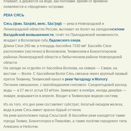
плавают, а держатся на воде, как поплавки. Время от времени
появляются и «бродячие» островки.
РЕКА СЯСЬ
Сясь (фин. Säsjoki, вепс. Säs'jogi)
— река в Новгородской и
Ленинградской областях России, вытекает из болот на западном
склоне
Валдайской возвышенности
, течёт по Приладожской низменности,
впадает в Волховскую губу
Ладожского озера
.
Длина Сяси 260 км, а площадь бассейна 7330 км². Бассейн Сяси
расположен (частично) в Волховском, Тихвинском и Бокситогорском
районах Ленинградской области и Любытинском районе Новгородской
области.
На западе он отделён от бассейна Волхова, на севере — Свири, на
востоке — Волги. С бассейном Волги Сясь связана через крупный правый
приток Тихвинку, Тихвинский канал и
реки Чагодощу и Мологу
.
Питание смешанное, с преобладанием снегового. Среднегодовой расход
воды — в 27 км от устья 53 м³/сек. Замерзает в ноябре, иногда декабре —
январе, вскрывается в апреле. Входит в Тихвинскую водную систему.
Из-за того, что дно реки составляет субстрат, богатый оксидом железа,
вода в реке Сясь имеет красно-бурый оттенок.
На реке расположен город Сясьстрой. В бассейне реки находятся также
города Тихвин, Бокситогорск и Пикалёво, а также посёлки городского типа
Алексино и Неболчи.