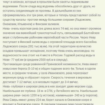
текут в низинах, которые в прошлом были заняты ледниковыми
водоемами. После спада вод водоемы обособились друг от друга, но
остались соединяющие их проливы. В дальнейшем из них
сформировались эти три реки, которые и теперь представляют собой по
существу каналы- протоки между большими озерами (Ладожским,
Онежским, Ильменем) и Финским заливом.
Нева- очень короткая река (ее длина всего 74 км), но она имеет огромное
значение как важнейший транспортный путь, связывающий Балтийское
море с глубинными районами европейской части России. Через Неву
поступают в Финский залив воды с огромной площади всего бассейна
Ладожского озера (281 тыс.кв.км). На этой территории количество
осадков превышает испарение, поэтому Нева очень многоводна- по
водоносности она стоит на 4 месте в России. Годовой расход воды в
Неве- 77 куб.км (в среднем 2500 куб.м в секунду).
Протекающая среди равнинной Приневской низменности, Нева имеет
невысокие берега (5-10 м) и общее падение всего 4м. Только в одном
месте, в среднем течении, у села Ивановского, река пересекает
моренную гряду и образует пороги. Скорость течения в верховьях
достигает 7-12 км/час, а в низовьях падает до 3-4 км/час.
Нева- глубокая и широкая река,м в нее заходят даже морские суда.
Наибольшая ее глубина- 18 м- в СПб, у Литейного моста. Наибольшая
ширина реки- около 1200 м (у истоков), наименьшая- 240 м (у порогов).
Река Свирь имеет длину 224 км, берет начало в Онежском озере и
впадает в Ладожское озеро. В среднем течении реки существовали