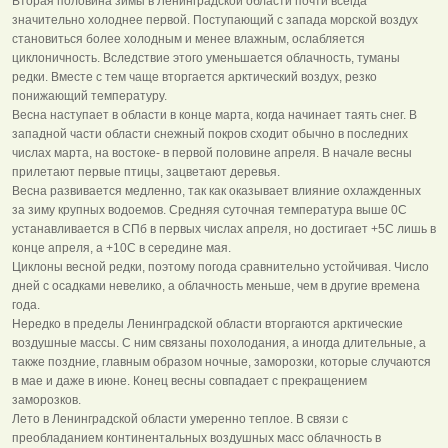
Вторая половина зимы в Ленинградской области почти всегда
значительно холоднее первой. Поступающий с запада морской воздух
становиться более холодным и менее влажным, ослабляется
циклоничность. Вследствие этого уменьшается облачность, туманы
редки. Вместе с тем чаще вторгается арктический воздух, резко
понижающий температуру.
Весна наступает в области в конце марта, когда начинает таять снег. В
западной части области снежный покров сходит обычно в последних
числах марта, на востоке- в первой половине апреля. В начале весны
прилетают первые птицы, зацветают деревья.
Весна развивается медленно, так как оказывает влияние охлажденных
за зиму крупных водоемов. Средняя суточная температура выше 0С
устанавливается в СПб в первых числах апреля, но достигает +5С лишь в
конце апреля, а +10С в середине мая.
Циклоны весной редки, поэтому погода сравнительно устойчивая. Число
дней с осадками невелико, а облачность меньше, чем в другие времена
года.
Нередко в пределы Ленинградской области вторгаются арктические
воздушные массы. С ним связаны похолодания, а иногда длительные, а
также поздние, главным образом ночные, заморозки, которые случаются
в мае и даже в июне. Конец весны совпадает с прекращением
заморозков.
Лето в Ленинградской области умеренно теплое. В связи с
преобладанием континентальных воздушных масс облачность в