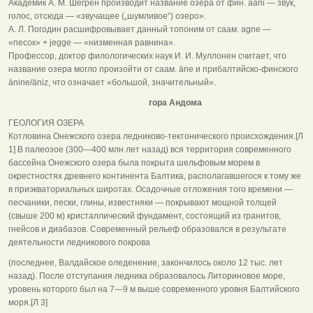
Академик А. М. Шёгрен производит название озера от фин. ääni — звук,
голос, отсюда — «звучащее („шумливое“) озеро».
А. Л. Погодин расшифровывает данный топоним от саам. agne —
«песок» + jegge — «низменная равнина».
Профессор, доктор филологических наук И. И. Муллонен считает, что
название озера могло произойти от саам. äne и прибалтийско-финского
änine/äniz, что означает «большой, значительный».
гора Андома
ГЕОЛОГИЯ ОЗЕРА
Котловина Онежского озера ледниково-тектонического происхождения.[Л
1] В палеозое (300—400 млн лет назад) вся территория современного
бассейна Онежского озера была покрыта шельфовым морем в
окрестностях древнего континента Балтика, располагавшегося к тому же
в приэкваториальных широтах. Осадочные отложения того времени —
песчаники, пески, глины, известняки — покрывают мощной толщей
(свыше 200 м) кристаллический фундамент, состоящий из гранитов,
гнейсов и диабазов. Современный рельеф образовался в результате
деятельности ледникового покрова
(последнее, Валдайское оледенение, закончилось около 12 тыс. лет
назад). После отступания ледника образовалось Литориновое море,
уровень которого был на 7—9 м выше современного уровня Балтийского
моря.[Л 3]