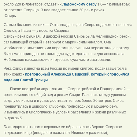
около 220 километров, отдает их
Ладожскому озеру
в 6—7 километрах
от поселка Свирица. В нее впадает свыше 30 рек и речек.
Свирь
Самые большие из них — Оять, впадающая в Свирь недалеко от поселка
Околок, и Паша — у поселка Свирица.
Свирь - река рыбная. В царской России Свирь была мелководной рекой,
связывающей старый Петербург с Мариинским каналом. Она
изобиловала каменистыми порогами, песчаными перекатами, а потому
была малопригодна не только для судоходства, но и для лесосплава.
Небольшие пассажирские и грузовые суда часто застревали.
Река Свирь известна всей России по имени святого, подвизавшегося в
этих краях -
преподобный Александр Свирский, который сподобился
видения Святой Троицы.
После постройки двух плотин — Свирьстройской и Подпорожской —
резко изменился общий вид и режим Свири. Разность между уровнем
воды у ее истока и в устье достигает теперь более 20 метров. Свирь
превратилась в широкую, глубокую, полноводную и мощную реку.
Изменились и биологические условия расселения и жизни различных
видов рыб.
Благодаря плотинам в верховье ее образовалось Верхне-Свирское
водохранилище {иногда его называют Ивинским разливом),