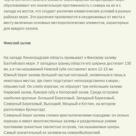
обусловливает его значительную протяженность с севера на юг и с
запада на восток, что создает различия климатических условий в разных
районах моря. Эти различия проявляются в неодинаковых от места к
месту величинах основных метеорологических элементов, характерных
для каждого сезона.
Финский залив
На западе Ленинградская область примыкает к Финскому заливу
Балтийского моря. У западных границ области его ширина достигает 130
км, а в так называемой Невской губе составляет всего 12-15 км.
Южный берег залива большей частью песчаный, низменным и лишь в
некоторых местах, где глинт подступает непосредственно к морю,-
обрывистый. Он слабо изрезан, но образует три небольших залива:
Нарвский залив, Лужскую губу и Копорский залив. Среди островов
наиболее крупные- Большой Березовый, Западный Березовый,
Северный Березовый, Высоцкий, Мощный и Котлин, на котором
расположен Кронштадт.
Северный берег залива сложен кристаллическими породами: он сильно
изрезан и имеет многочисленные заливы и разделенные узкими
проливами гранитные скалистые острова, так называемые шхеры.
Самый значительный из заливов на севереВыборгский.