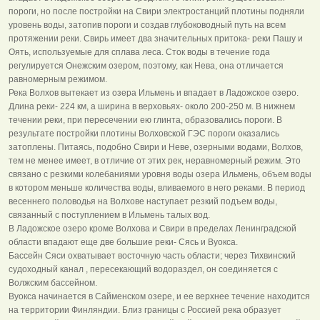
пороги, но после постройки на Свири электростанций плотины подняли
уровень воды, затопив пороги и создав глубоководный путь на всем
протяжении реки. Свирь имеет два значительных притока- реки Пашу и
Оять, используемые для сплава леса. Сток воды в течение года
регулируется Онежским озером, поэтому, как Нева, она отличается
равномерным режимом.
Река Волхов вытекает из озера Ильмень и впадает в Ладожское озеро.
Длина реки- 224 км, а ширина в верховьях- около 200-250 м. В нижнем
течении реки, при пересечении ею глинта, образовались пороги. В
результате постройки плотины Волховской ГЭС пороги оказались
затоплены. Питаясь, подобно Свири и Неве, озерными водами, Волхов,
тем не менее имеет, в отличие от этих рек, неравномерный режим. Это
связано с резкими колебаниями уровня воды озера Ильмень, объем воды
в котором меньше количества воды, вливаемого в него реками. В период
весеннего половодья на Волхове наступает резкий подъем воды,
связанный с поступлением в Ильмень талых вод.
В Ладожское озеро кроме Волхова и Свири в пределах Ленинградской
области впадают еще две большие реки- Сясь и Вуокса.
Бассейн Сяси охватывает восточную часть области; через Тихвинский
судоходный канал , пересекающий водораздел, он соединяется с
Волжским бассейном.
Вуокса начинается в Сайменском озере, и ее верхнее течение находится
на территории Финляндии. Близ границы с Россией река образует