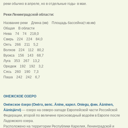
реки обычно в апреле, но в отдельные годы- в мае.
Реки Ленинградской области:
Название реки Длина (км) Площадь бассейна(т.кв.км)
Общая В области
Нева 74 74 218,0
Свирь 224 224 84,0
Оять 266 211 5,2
Волхов 224 112 80,2
Вуокса 156 143 68,7
Луга 353 267 13,2
Оредеж 192 192 3,2
Сясь 260 190 7,3
Паша 242 242 6,7
ОНЕЖСКОЕ ОЗЕРО
Оне́жское о́зеро (Оне́го, вепс. Änine, карел. Oniegu, фин. Ääninen,
Äänisjärvi)
— озеро на северо-западе Европейской части Российской
Федерации, второй по величине пресноводный водоём в Европе после
Ладожского озера.
Расположено на территории Республики Карелия, Ленинградской и