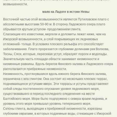
возвышенности.
маяк на Ладоге в истоке Невы
Восточной частью этой возвышенности является Путиловское плато с
абсолютными высотами 50-90 м. В сторону Ладожского озера плато
обрывается крутым уступом- продолжением глинта.
Слагающие его известняки, мергели и доломиты лежат ниже, чем на
Ижорской возвышенности, а слой покрывающих их ледниковых
отложений- толще. В условиях плоского рельефа это способствует
заболачиванию. Плато прорезается глубокими долинами рек Волхова,
Тосны, Сяси, которые, пересекая уступ, образуют пороги и водопады.
Значительную часть площади области занимают низменности и
низменные равнины. Вдоль берегов Финского залива и Ладожского озера
располагаются прибрежные низменности.
Низменность, протянувшаяся вдоль южного берега Финского залива,
ограничена с юга глинтом. Она состоит из нескольких плоских террас,
поднимающихся уступами вверх. Эти террасы и уступы представляют
собой следы постепенного опускания уровня ледникового моря,
существовавшего в период последнего оледенения на месте
Балтийского моря. Море было подпружено с севера краем ледника, и
уровень этого моря превышал уровень теперешнего моря.
Склоны глинта, выходящие к прибрежной низменности, изрезаны
глубокими оврагами, в которых подземные воды, стекающие с Ижорской