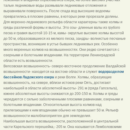
талые ледниковые воды размывали ледниковые отложения и
выравнивали поверхность. После спада вод высохшие водоемы
превратились в плоские равнины, в которых реки прорезали долины.
Для моренно-ледникового рельефа области характерны также холмы и
гряды различной формы и высоты. Это озы- длинные валы из грубого
песка и гравия высотой 10-15 м, камы- округлые высокие холмы высотой
до 50 м, образовавшиеся из мелкого песка, зандры- волнистые песчаные
пространства, возникшие в устье бывших ледниковых рек. Особенно
много моренных холмов на возвышенностях. Они редко сочетаются с
озерными и болотными впадинами. На территории Ленинградской
области есть возвышенности.
Вепсовская возвышенность- северо-восточное продолжение Валдайской
возвышенности- находится на востоке области и служит
водоразделом
бассейнов Ладожского озера
и реки Волги. Холмы, образующие
возвышенность, на севере, вблизи истоков реки Оять, достигают
наибольшей в области абсолютной высоты- 291 м (гряда Гапсельга),
южнее абсолютные высоты снижаются до 200-150 м. Холмы и гряды
чередуются с сильно заболоченными плоскими равнинами, озерными и
болотными впадинами. Относительная высота холмов над
прилегающими к ним впадинами обычно не превышает 50 м. Рельеф
возвышенности малоблагоприятен для земледелия.
Наибольшая высота возвышенности, расположенной в центральной
части Карельского перешейка,- 205 м. Она называется Лемболовскими