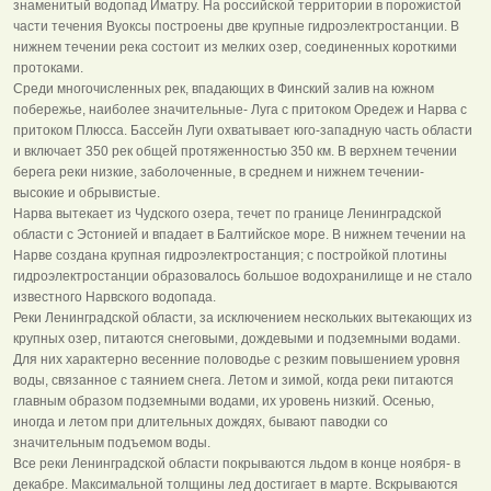
знаменитый водопад Иматру. На российской территории в порожистой
части течения Вуоксы построены две крупные гидроэлектростанции. В
нижнем течении река состоит из мелких озер, соединенных короткими
протоками.
Среди многочисленных рек, впадающих в Финский залив на южном
побережье, наиболее значительные- Луга с притоком Оредеж и Нарва с
притоком Плюсса. Бассейн Луги охватывает юго-западную часть области
и включает 350 рек общей протяженностью 350 км. В верхнем течении
берега реки низкие, заболоченные, в среднем и нижнем течении-
высокие и обрывистые.
Нарва вытекает из Чудского озера, течет по границе Ленинградской
области с Эстонией и впадает в Балтийское море. В нижнем течении на
Нарве создана крупная гидроэлектростанция; с постройкой плотины
гидроэлектростанции образовалось большое водохранилище и не стало
известного Нарвского водопада.
Реки Ленинградской области, за исключением нескольких вытекающих из
крупных озер, питаются снеговыми, дождевыми и подземными водами.
Для них характерно весенние половодье с резким повышением уровня
воды, связанное с таянием снега. Летом и зимой, когда реки питаются
главным образом подземными водами, их уровень низкий. Осенью,
иногда и летом при длительных дождях, бывают паводки со
значительным подъемом воды.
Все реки Ленинградской области покрываются льдом в конце ноября- в
декабре. Максимальной толщины лед достигает в марте. Вскрываются