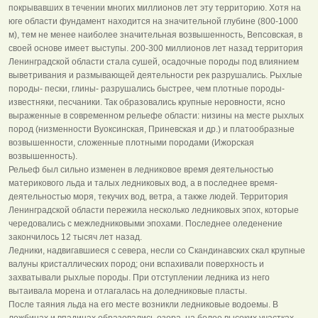
покрывавших в течении многих миллионов лет эту территорию. Хотя на
юге области фундамент находится на значительной глубине (800-1000
м), тем не менее наиболее значительная возвышенность, Вепсовская, в
своей основе имеет выступы. 200-300 миллионов лет назад территория
Ленинградской области стала сушей, осадочные породы под влиянием
выветривания и размывающей деятельности рек разрушались. Рыхлые
породы- пески, глины- разрушались быстрее, чем плотные породы-
известняки, песчаники. Так образовались крупные неровности, ясно
выраженные в современном рельефе области: низины на месте рыхлых
пород (низменности Вуоксинская, Приневская и др.) и платообразные
возвышенности, сложенные плотными породами (Ижорская
возвышенность).
Рельеф был сильно изменен в ледниковое время деятельностью
материкового льда и талых ледниковых вод, а в последнее время-
деятельностью моря, текучих вод, ветра, а также людей. Территория
Ленинградской области пережила несколько ледниковых эпох, которые
чередовались с межледниковыми эпохами. Последнее оледенение
закончилось 12 тысяч лет назад.
Ледники, надвигавшиеся с севера, несли со Скандинавских скал крупные
валуны кристаллических пород; они вспахивали поверхность и
захватывали рыхлые породы. При отступлении ледника из него
вытаивала морена и отлагалась на доледниковые пласты.
После таяния льда на его месте возникли ледниковые водоемы. В
ложбинах и впадинах образовались озера, на более высоких участках