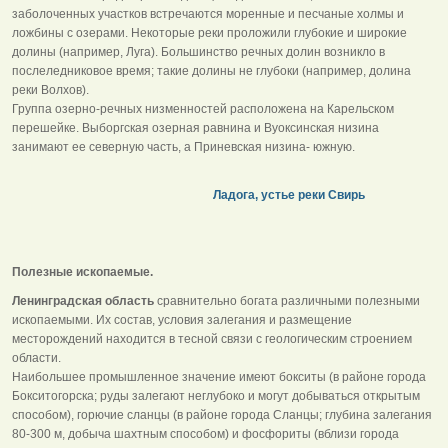
заболоченных участков встречаются моренные и песчаные холмы и
ложбины с озерами. Некоторые реки проложили глубокие и широкие
долины (например, Луга). Большинство речных долин возникло в
послеледниковое время; такие долины не глубоки (например, долина
реки Волхов).
Группа озерно-речных низменностей расположена на Карельском
перешейке. Выборгская озерная равнина и Вуоксинская низина
занимают ее северную часть, а Приневская низина- южную.
Ладога, устье реки Свирь
Полезные ископаемые.
Ленинградская область
сравнительно богата различными полезными
ископаемыми. Их состав, условия залегания и размещение
месторождений находится в тесной связи с геологическим строением
области.
Наибольшее промышленное значение имеют бокситы (в районе города
Бокситогорска; руды залегают неглубоко и могут добываться открытым
способом), горючие сланцы (в районе города Сланцы; глубина залегания
80-300 м, добыча шахтным способом) и фосфориты (вблизи города