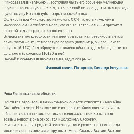
Финский залив неглубокий, восточная часть его особенно мелководна.
Глубина Невской губы- 2,5-6 м, а в береговой полосе- до 1 м. Для прохода
судов по дну Невской губы прорыт морской канал.
Соленость вод Финского залива- около 0,6%, то есть ниже, чем в
малосоленом Балтийском море, что объясняется большим притоком
пресной воды из рек, особенно из Невы.
Вследствие мелководности температура воды на поверхности летом
почти такая же, как температура воздуха (например, в июле- начале
августа 16-17С). Лед образуется в заливе обычно в декабре и держится
до апреля (в среднем 110130 дней).
Весной и осенью в Финском заливе ведут лов рыбы.
Финский залив, Петергоф, Команда Кочующие
Реки Ленинградской области.
Почти вся территория Ленинградской области относится к бассейну
Балтийского моря. Исключение составляю крайняя восточная часть
области, лежащая к юго-востоку от водораздельной Вепсовской
возвышенности; она относится к Волжскому бассейну.
Речная сеть Ленинградской области густая и разветвленная. Среди
многочисленных рек самые крупные - Нева, Свирь и Волхов. Все они