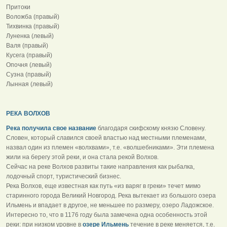
Притоки
Воложба (правый)
Тихвинка (правый)
Луненка (левый)
Валя (правый)
Кусега (правый)
Опочня (левый)
Сузна (правый)
Лынная (левый)
РЕКА ВОЛХОВ
Река получила свое название
благодаря скифскому князю Словену.
Словен, который славился своей властью над местными племенами,
назвал один из племен «волхвами», т.е. «волшебниками». Эти племена
жили на берегу этой реки, и она стала рекой Волхов.
Сейчас на реке Волхов развиты такие направления как рыбалка,
лодочный спорт, туристический бизнес.
Река Волхов, еще известная как путь «из варяг в греки» течет мимо
старинного города Великий Новгород. Река вытекает из большого озера
Ильмень и впадает в другое, не меньшее по размеру, озеро Ладожское.
Интересно то, что в 1176 году была замечена одна особенность этой
реки: при низком уровне в
озере Ильмень
течение в реке меняется, т.е.