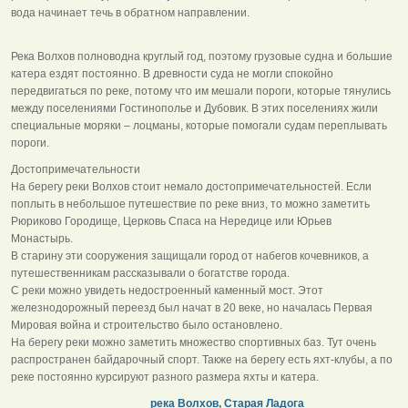
вода начинает течь в обратном направлении.
Река Волхов полноводна круглый год, поэтому грузовые судна и большие
катера ездят постоянно. В древности суда не могли спокойно
передвигаться по реке, потому что им мешали пороги, которые тянулись
между поселениями Гостинополье и Дубовик. В этих поселениях жили
специальные моряки – лоцманы, которые помогали судам переплывать
пороги.
Достопримечательности
На берегу реки Волхов стоит немало достопримечательностей. Если
поплыть в небольшое путешествие по реке вниз, то можно заметить
Рюриково Городище, Церковь Спаса на Нередице или Юрьев
Монастырь.
В старину эти сооружения защищали город от набегов кочевников, а
путешественникам рассказывали о богатстве города.
С реки можно увидеть недостроенный каменный мост. Этот
железнодорожный переезд был начат в 20 веке, но началась Первая
Мировая война и строительство было остановлено.
На берегу реки можно заметить множество спортивных баз. Тут очень
распространен байдарочный спорт. Также на берегу есть яхт-клубы, а по
реке постоянно курсируют разного размера яхты и катера.
река Волхов, Старая Ладога