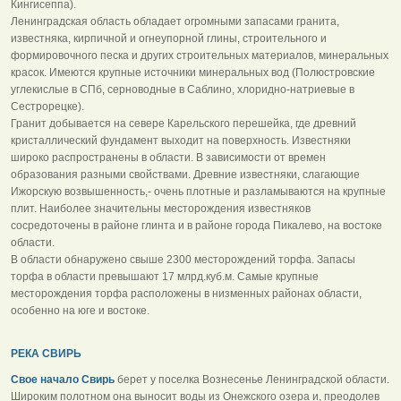
Кингисеппа).
Ленинградская область обладает огромными запасами гранита,
известняка, кирпичной и огнеупорной глины, строительного и
формировочного песка и других строительных материалов, минеральных
красок. Имеются крупные источники минеральных вод (Полюстровские
углекислые в СПб, серноводные в Саблино, хлоридно-натриевые в
Сестрорецке).
Гранит добывается на севере Карельского перешейка, где древний
кристаллический фундамент выходит на поверхность. Известняки
широко распространены в области. В зависимости от времен
образования разными свойствами. Древние известняки, слагающие
Ижорскую возвышенность,- очень плотные и разламываются на крупные
плит. Наиболее значительны месторождения известняков
сосредоточены в районе глинта и в районе города Пикалево, на востоке
области.
В области обнаружено свыше 2300 месторождений торфа. Запасы
торфа в области превышают 17 млрд.куб.м. Самые крупные
месторождения торфа расположены в низменных районах области,
особенно на юге и востоке.
РЕКА СВИРЬ
Свое начало Свирь
берет у поселка Вознесенье Ленинградской области.
Широким полотном она выносит воды из Онежского озера и, преодолев