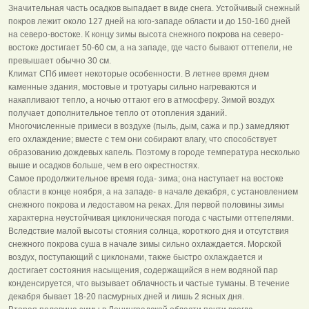
Значительная часть осадков выпадает в виде снега. Устойчивый снежный
покров лежит около 127 дней на юго-западе области и до 150-160 дней
на северо-востоке. К концу зимы высота снежного покрова на северо-
востоке достигает 50-60 см, а на западе, где часто бывают оттепели, не
превышает обычно 30 см.
Климат СПб имеет некоторые особенности. В летнее время днем
каменные здания, мостовые и тротуары сильно нагреваются и
накапливают тепло, а ночью оттают его в атмосферу. Зимой воздух
получает дополнительное тепло от отопления зданий.
Многочисленные примеси в воздухе (пыль, дым, сажа и пр.) замедляют
его охлаждение; вместе с тем они собирают влагу, что способствует
образованию дождевых капель. Поэтому в городе температура несколько
выше и осадков больше, чем в его окрестностях.
Самое продолжительное время года- зима; она наступает на востоке
области в конце ноября, а на западе- в начале декабря, с установлением
снежного покрова и ледоставом на реках. Для первой половины зимы
характерна неустойчивая циклоническая погода с частыми оттепелями.
Вследствие малой высоты стояния солнца, короткого дня и отсутствия
снежного покрова суша в начале зимы сильно охлаждается. Морской
воздух, поступающий с циклонами, также быстро охлаждается и
достигает состояния насыщения, содержащийся в нем водяной пар
конденсируется, что вызывает облачность и частые туманы. В течение
декабря бывает 18-20 пасмурных дней и лишь 2 ясных дня.