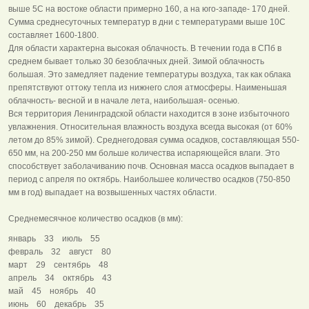
выше 5С на востоке области примерно 160, а на юго-западе- 170 дней.
Сумма среднесуточных температур в дни с температурами выше 10С
составляет 1600-1800.
Для области характерна высокая облачность. В течении года в СПб в
среднем бывает только 30 безоблачных дней. Зимой облачность
большая. Это замедляет падение температуры воздуха, так как облака
препятствуют оттоку тепла из нижнего слоя атмосферы. Наименьшая
облачность- весной и в начале лета, наибольшая- осенью.
Вся территория Ленинградской области находится в зоне избыточного
увлажнения. Относительная влажность воздуха всегда высокая (от 60%
летом до 85% зимой). Среднегодовая сумма осадков, составляющая 550-
650 мм, на 200-250 мм больше количества испаряющейся влаги. Это
способствует заболачиванию почв. Основная масса осадков выпадает в
период с апреля по октябрь. Наибольшее количество осадков (750-850
мм в год) выпадает на возвышенных частях области.
Среднемесячное количество осадков (в мм):
январь 33 июль 55
февраль 32 август 80
март 29 сентябрь 48
апрель 34 октябрь 43
май 45 ноябрь 40
июнь 60 декабрь 35