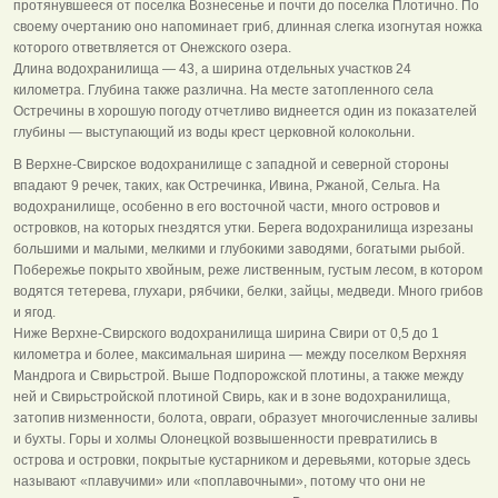
протянувшееся от поселка Вознесенье и почти до поселка Плотично. По
своему очертанию оно напоминает гриб, длинная слегка изогнутая ножка
которого ответвляется от Онежского озера.
Длина водохранилища — 43, а ширина отдельных участков 24
километра. Глубина также различна. На месте затопленного села
Остречины в хорошую погоду отчетливо виднеется один из показателей
глубины — выступающий из воды крест церковной колокольни.
В Верхне-Свирское водохранилище с западной и северной стороны
впадают 9 речек, таких, как Остречинка, Ивина, Ржаной, Сельга. На
водохранилище, особенно в его восточной части, много островов и
островков, на которых гнездятся утки. Берега водохранилища изрезаны
большими и малыми, мелкими и глубокими заводями, богатыми рыбой.
Побережье покрыто хвойным, реже лиственным, густым лесом, в котором
водятся тетерева, глухари, рябчики, белки, зайцы, медведи. Много грибов
и ягод.
Ниже Верхне-Свирского водохранилища ширина Свири от 0,5 до 1
километра и более, максимальная ширина — между поселком Верхняя
Мандрога и Свирьстрой. Выше Подпорожской плотины, а также между
ней и Свирьстройской плотиной Свирь, как и в зоне водохранилища,
затопив низменности, болота, овраги, образует многочисленные заливы
и бухты. Горы и холмы Олонецкой возвышенности превратились в
острова и островки, покрытые кустарником и деревьями, которые здесь
называют «плавучими» или «поплавочными», потому что они не