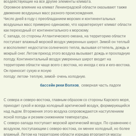
воздействующие на все другие элементы климата.
Огромное влияние на климат Ленинградской области оказывают также
движение воздушных масс разного происхождения.
Число дней в году с преобладанием морских и континентальных
воздушных масс примерно одинаково, что характеризует климат области
как переходный от континентального к морскому.
С запада, со стороны Атлантического океана, на территорию области
поступает влажный морской воздух умеренных широт. Зимой он теплый
и восполняет недостаток солнечного тепла, вызывая оттепель, дождь и
мокрый снег. Летом приход этого воздуха вызывает дождь и прохладную
погоду. Континентальный воздух умеренных широт входит на
территорию области чаще всего с востока, но иногда с юга и юго-востока.
Он приносит сухую и ясную
погоду: летом- теплую, зимой- очень холодную.
бассейн реки Волхов
, северная часть ладоги
С севера и северо-востока, главным образом со стороны Карского моря,
приходит сухой и всегда холодный арктический воздух, формирующийся
над льдом. Вторжения этого воздуха сопровождаются наступлением
ясной погоды и резким снижением температуры.
С северо-запада поступает морской арктический воздух. По сравнению с
воздухом, поступающим с северо-востока, он менее холодный, но более
влажный. Летом на территорию области изредка вторгаются массы