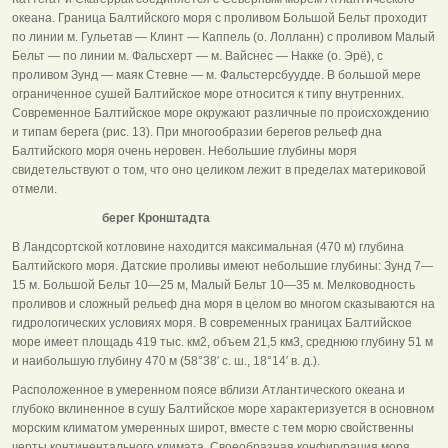
океана. Граница Балтийского моря с проливом Большой Бельт проходит
по линии м. Гульетав — Клинт — Каппель (о. Лолланн) с проливом Малый
Бельт — по линии м. Фальсхерт — м. Вайснес — Накке (о. Эрё), с
проливом Зунд — маяк Стевне — м. Фальстерсбуудде. В большой мере
ограниченное сушей Балтийское море относится к типу внутренних.
Современное Балтийское море окружают различные по происхождению
и типам берега (рис. 13). При многообразии берегов рельеф дна
Балтийского моря очень неровен. Небольшие глубины моря
свидетельствуют о том, что оно целиком лежит в пределах материковой
отмели.
берег Кронштадта
В Ландсортской котловине находится максимальная (470 м) глубина
Балтийского моря. Датские проливы имеют небольшие глубины: Зунд 7—
15 м. Большой Бельт 10—25 м, Малый Бельт 10—35 м. Мелководность
проливов и сложный рельеф дна моря в целом во многом сказываются на
гидрологических условиях моря. В современных границах Балтийское
море имеет площадь 419 тыс. км2, объем 21,5 км3, среднюю глубину 51 м
и наибольшую глубину 470 м (58°38′ с. ш., 18°14′ в. д.).
Расположенное в умеренном поясе вблизи Атлантического океана и
глубоко вклиненное в сушу Балтийское море характеризуется в основном
морским климатом умеренных широт, вместе с тем морю свойственны
черты континентального климата. Своеобразная конфигурация моря