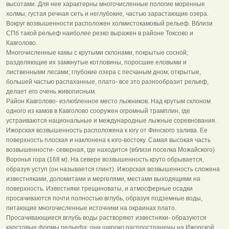
высотами. Для нее характерны многочисленные пологие моренные
холмы, густая речная сеть и неглубокие, частью зарастающие озера.
Вокруг возвышенности расположен холмистокамовый рельеф. Вблизи
СПб такой рельеф наиболее резко выражен в районе Токсово и
Кавголово.
Многочисленные камы с крутыми склонами, покрытые сосной;
разделяющие их замкнутые котловины, поросшие еловыми и
лиственными лесами; глубокие озера с песчаным дном; открытые,
большей частью распаханные, плато- все это разнообразит рельеф,
делает его очень живописным.
Район Кавголово- излюбленное место лыжников. Над крутым склоном
одного из камов в Кавголово сооружен огромный трамплин, где
устраиваются национальные и международные лыжные соревнования.
Ижорская возвышенность расположена к югу от Финского залива. Ее
поверхность плоская и наклонена к юго-востоку. Самая высокая часть
возвышенности- северная, где находится (вблизи поселка Можайского)
Воронья гора (168 м). На севере возвышенность круто обрывается,
образуя уступ (он называется глинт). Ижорская возвышенность сложена
известняками, доломитами и мергелями, местами выходящими на
поверхность. Известняки трещиноваты, и атмосферные осадки
просачиваются почти полностью вглубь, образуя подземные воды,
питающие многочисленные источники на окраинах плато.
Просачивающиеся вглубь воды растворяют известняки- образуются
карстовые формы рельефа; они широко распространены на Ижорской