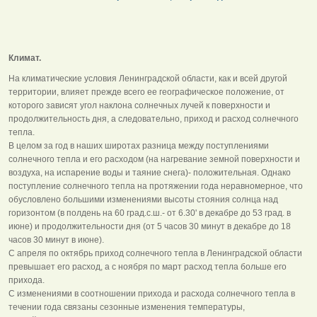
Климат.
На климатические условия Ленинградской области, как и всей другой
территории, влияет прежде всего ее географическое положение, от
которого зависят угол наклона солнечных лучей к поверхности и
продолжительность дня, а следовательно, приход и расход солнечного
тепла.
В целом за год в наших широтах разница между поступлениями
солнечного тепла и его расходом (на нагревание земной поверхности и
воздуха, на испарение воды и таяние снега)- положительная. Однако
поступление солнечного тепла на протяжении года неравномерное, что
обусловлено большими изменениями высоты стояния солнца над
горизонтом (в полдень на 60 град.с.ш.- от 6.30' в декабре до 53 град. в
июне) и продолжительности дня (от 5 часов 30 минут в декабре до 18
часов 30 минут в июне).
С апреля по октябрь приход солнечного тепла в Ленинградской области
превышает его расход, а с ноября по март расход тепла больше его
прихода.
С изменениями в соотношении прихода и расхода солнечного тепла в
течении года связаны сезонные изменения температуры,