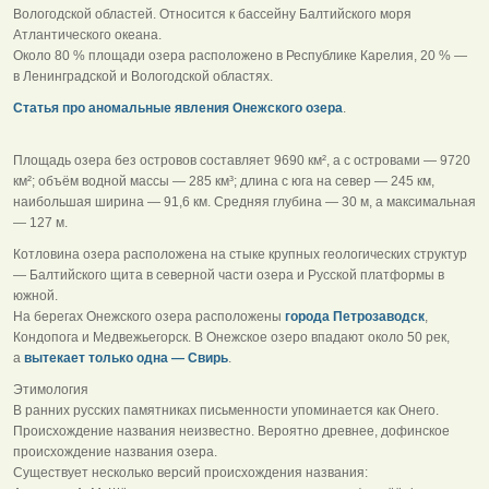
Вологодской областей. Относится к бассейну Балтийского моря
Атлантического океана.
Около 80 % площади озера расположено в Республике Карелия, 20 % —
в Ленинградской и Вологодской областях.
Статья про аномальные явления Онежского озера
.
Площадь озера без островов составляет 9690 км², а с островами — 9720
км²; объём водной массы — 285 км³; длина с юга на север — 245 км,
наибольшая ширина — 91,6 км. Средняя глубина — 30 м, а максимальная
— 127 м.
Котловина озера расположена на стыке крупных геологических структур
— Балтийского щита в северной части озера и Русской платформы в
южной.
На берегах Онежского озера расположены
города Петрозаводск
,
Кондопога и Медвежьегорск. В Онежское озеро впадают около 50 рек,
а
вытекает только одна — Свирь
.
Этимология
В ранних русских памятниках письменности упоминается как Онего.
Происхождение названия неизвестно. Вероятно древнее, дофинское
происхождение названия озера.
Существует несколько версий происхождения названия: