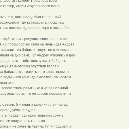
пел достать камеру. Пришлось всем
ли костер, чтобы искупавшиеся могли
.
льзя, и я, пока народ был тепленький,
рохождения там катамарана, поскольку
то пригласили видеооператора с камерой и
голубом, и мы ринулись вниз по протоке.
, но потом прочно сели на мель - два Андрея
 вылазить из байды и тянуть ее волоком с
авали на дно реки. Тут Андреи уперлись в дно
адо делать, чтобы кильнуться), байда со
рищи (тамбовские) опустили весла и
а байды о куст ракиты, что стоял прямо в
о воды и вся команда оказалась за бортом.
ивал их я.
а злосчастном ракитнике и из-за большой
ась опасность, что ее совсем перекрутит и
 съемки, ближний и дальний план - когда
орого дубля не будет.
 чуть глубже поднырни, поверни рожу в
жа все получилось терпимо.
ась и не хочет вылазить. Тут я подумал, а