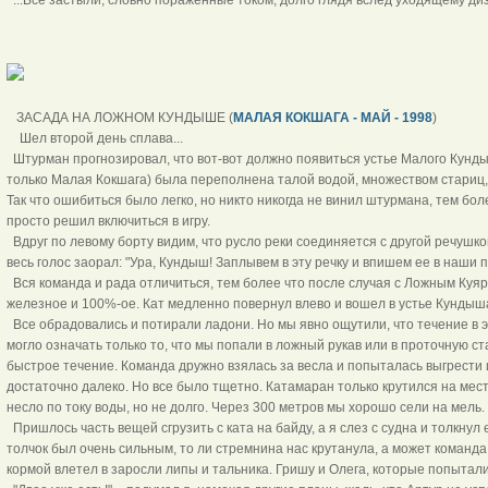
ЗАСАДА НА ЛОЖНОМ КУНДЫШЕ (
МАЛАЯ КОКШАГА - МАЙ - 1998
)
Шел второй день сплава...
Штурман прогнозировал, что вот-вот должно появиться устье Малого Кундыш
только Малая Кокшага) была переполнена талой водой, множеством стариц,
Так что ошибиться было легко, но никто никогда не винил штурмана, тем бол
просто решил включиться в игру.
Вдруг по левому борту видим, что русло реки соединяется с другой речушкой
весь голос заорал: "Ура, Кундыш! Заплывем в эту речку и впишем ее в наши п
Вся команда и рада отличиться, тем более что после случая с Ложным Куяро
железное и 100%-ое. Кат медленно повернул влево и вошел в устье Кундыша
Все обрадовались и потирали ладони. Но мы явно ощутили, что течение в это
могло означать только то, что мы попали в ложный рукав или в проточную с
быстрое течение. Команда дружно взялась за весла и попыталась выгрести и
достаточно далеко. Но все было тщетно. Катамаран только крутился на мес
несло по току воды, но не долго. Через 300 метров мы хорошо сели на мель.
Пришлось часть вещей сгрузить с ката на байду, а я слез с судна и толкнул е
толчок был очень сильным, то ли стремнина нас крутанула, а может команда 
кормой влетел в заросли липы и тальника. Гришу и Олега, которые попытались