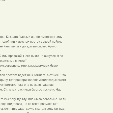
а. Кокшага (здесь и далее имеется в виду
 полойниц и ложных проток в своей пойме.
ее Капитан, а я догадывался, что Артур
 или протокой. Пока никто не очнулся, я во
ослужные списки!".
м доверие ко мне, как к кормчему, было
...
й протоке ведет не к Кокшаге, а от нее. Это
тарицу, которая при хорошем половодье имеет
з протоки, пока она не затянула нас
те. Силы матрасников быстро иссякли. Нас
го к берегу, где глубина была побольше. То ли
еще подгребла, но со всего размаха кат
 смягчить удар, сдуло с ката в воду как пух.