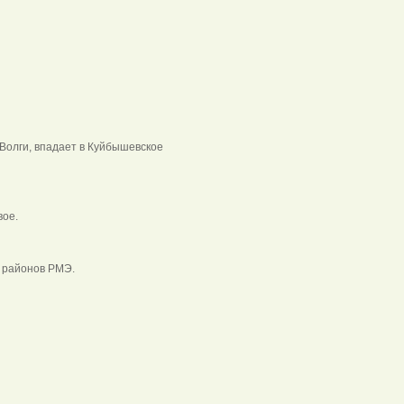
 Волги, впадает в Куйбышевское
вое.
о районов РМЭ.