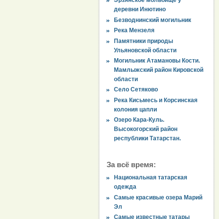
Эрзянское мольбище у
деревни Инютино
Безводнинский могильник
Река Мензеля
Памятники природы
Ульяновской области
Могильник Атамановы Кости.
Мамлыжский район Кировской
области
Село Сетяково
Река Кисьмесь и Корсинская
колония цапли
Озеро Кара-Куль.
Высокогорский район
республики Татарстан.
За всё время:
Национальная татарская
одежда
Самые красивые озера Марий
Эл
Самые известные татары