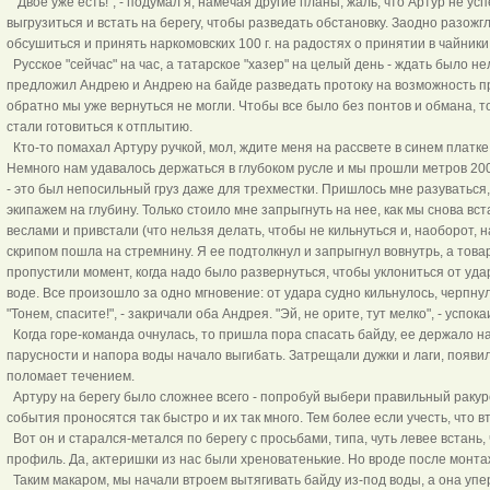
"Двое уже есть!", - подумал я, намечая другие планы, жаль, что Артур не ус
выгрузиться и встать на берегу, чтобы разведать обстановку. Заодно разожг
обсушиться и принять наркомовских 100 г. на радостях о принятии в чайники
Русское "сейчас" на час, а татарское "хазер" на целый день - ждать было не
предложил Андрею и Андрею на байде разведать протоку на возможность п
обратно мы уже вернуться не могли. Чтобы все было без понтов и обмана, 
стали готовиться к отплытию.
Кто-то помахал Артуру ручкой, мол, ждите меня на рассвете в синем платке 
Немного нам удавалось держаться в глубоком русле и мы прошли метров 200
- это был непосильный груз даже для трехместки. Пришлось мне разуваться,
экипажем на глубину. Только стоило мне запрыгнуть на нее, как мы снова вст
веслами и привстали (что нельзя делать, чтобы не кильнуться и, наоборот, н
скрипом пошла на стремнину. Я ее подтолкнул и запрыгнул вовнутрь, а това
пропустили момент, когда надо было развернуться, чтобы уклониться от удар
воде. Все произошло за одно мгновение: от удара судно кильнулось, черпнул
"Тонем, спасите!", - закричали оба Андрея. "Эй, не орите, тут мелко", - успока
Когда горе-команда очнулась, то пришла пора спасать байду, ее держало н
парусности и напора воды начало выгибать. Затрещали дужки и лаги, появил
поломает течением.
Артуру на берегу было сложнее всего - попробуй выбери правильный ракурс
события проносятся так быстро и их так много. Тем более если учесть, что вт
Вот он и старался-метался по берегу с просьбами, типа, чуть левее встань,
профиль. Да, актеришки из нас были хреноватенькие. Но вроде после монта
Таким макаром, мы начали втроем вытягивать байду из-под воды, а она уперл