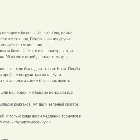
а маршруте Казань - Йошкар-Ола, можно
 соответственно, Пемба. Никаких других
 логического мышления.
ючая Казань). Никто и не подозревал, что
а-98 ввело в строй дополнительную
ия в поезде было достаточно. На ст. Пемба
 проблем выгрузиться на ст. Куяр.
сти и выползти самим (было нас девять
ышли на перрон, им быстро покидали все
кладки рюкзаков. Тут дали зеленый свисток,
й, и только когда вагон медленно тронулся и
нам очень глубокомысленную и
зелю.