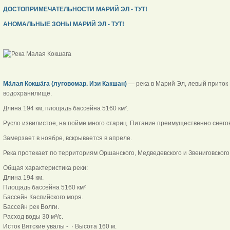
ДОСТОПРИМЕЧАТЕЛЬНОСТИ МАРИЙ ЭЛ - ТУТ!
АНОМАЛЬНЫЕ ЗОНЫ МАРИЙ ЭЛ - ТУТ!
Ма́лая Кокша́га (луговомар. Изи Какшан)
— река в Марий Эл, левый приток
водохранилище.
Длина 194 км, площадь бассейна 5160 км².
Русло извилистое, на пойме много стариц. Питание преимущественно снего
Замерзает в ноябре, вскрывается в апреле.
Река протекает по территориям Оршанского, Медведевского и Звениговског
Общая характеристика реки:
Длина 194 км.
Площадь бассейна 5160 км²
Бассейн Каспийского моря.
Бассейн рек Волги.
Расход воды 30 м³/с.
Исток Вятские увалы - · Высота 160 м.