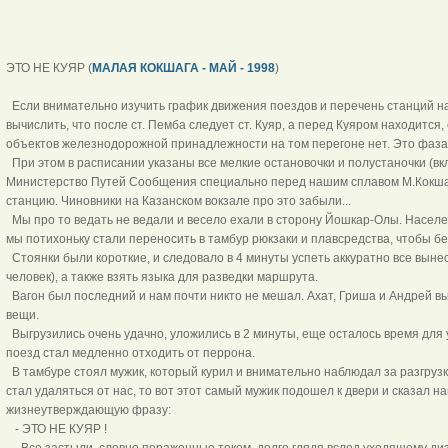
ЭТО НЕ КУЯР (
МАЛАЯ КОКШАГА - МАЙ - 1998
)
Если внимательно изучить график движения поездов и перечень станций н
вычислить, что после ст. Пемба следует ст. Куяр, а перед Куяром находится,
объектов железнодорожной принадлежности на том перегоне нет. Это фаза
При этом в расписании указаны все мелкие остановочки и полустаночки (вкл
Министерство Путей Сообщения специально перед нашим сплавом М.Кокшаг
станцию. Чиновники на Казанском вокзале про это забыли...
Мы про то ведать не ведали и весело ехали в сторону Йошкар-Олы. Населен
мы потихоньку стали переносить в тамбур рюкзаки и плавсредства, чтобы без
Стоянки были короткие, и следовало в 4 минуты успеть аккуратно все выне
человек), а также взять языка для разведки маршрута.
Вагон был последний и нам почти никто не мешал. Ахат, Гриша и Андрей в
вещи.
Выгрузились очень удачно, уложились в 2 минуты, еще осталось время для у
поезд стал медленно отходить от перрона.
В тамбуре стоял мужик, который курил и внимательно наблюдал за разгрузко
стал удаляться от нас, то вот этот самый мужик подошел к двери и сказал 
жизнеутверждающую фразу:
- ЭТО НЕ КУЯР !
...Все застыли, словно пораженные током, долго глядя вслед уходящему ди