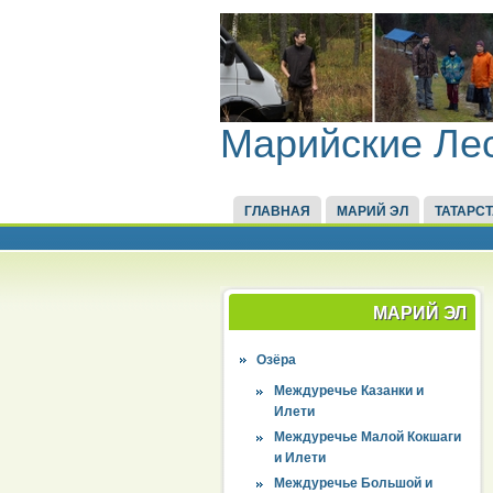
Марийские Ле
ГЛАВНАЯ
МАРИЙ ЭЛ
ТАТАРС
МАРИЙ ЭЛ
Озёра
Междуречье Казанки и
Илети
Междуречье Малой Кокшаги
и Илети
Междуречье Большой и