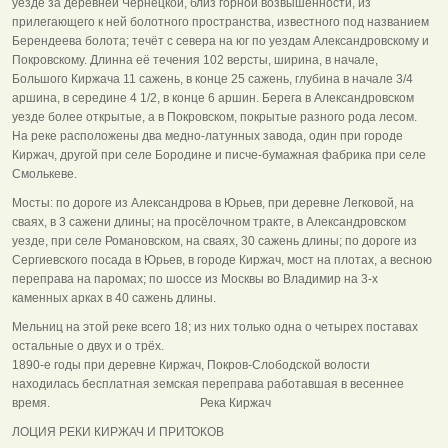
уезде за деревней Чернецкой, близ горной возвышенности, из
прилегающего к ней болотного пространства, известного под названием
Берендеева болота; течёт с севера на юг по уездам Александровскому и
Покровскому. Длинна её течения 102 версты, ширина, в начале,
Большого Киржача 11 сажень, в конце 25 сажень, глубина в начале 3/4
аршина, в середине 4 1/2, в конце 6 аршин. Берега в Александровском
уезде более открытые, а в Покровском, покрытые разного рода лесом.
На реке расположены два медно-латунных завода, один при городе
Киржач, другой при селе Бородине и писче-бумажная фабрика при селе
Смолькеве.
Мосты: по дороге из Александрова в Юрьев, при деревне Легковой, на
сваях, в 3 сажени длины; на просёлочном тракте, в Александровском
уезде, при селе Романовском, на сваях, 30 сажень длины; по дороге из
Сергиевского посада в Юрьев, в городе Киржач, мост на плотах, а весною
переправа на паромах; по шоссе из Москвы во Владимир на 3-х
каменных арках в 40 сажень длины.
Мельниц на этой реке всего 18; из них только одна о четырех поставах
остальные о двух и о трёх.
1890-е годы при деревне Киржач, Покров-Слободской волости
находилась бесплатная земская переправа работавшая в весеннее
время. Река Киржач
ЛОЦИЯ РЕКИ КИРЖАЧ И ПРИТОКОВ