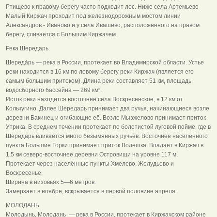
Ртищево к правому берегу часто подходит лес. Ниже села Артемьево
Малый Киржач проходит под железнодорожным мостом линии
Александров - Иваново и у села Ивашево, расположенного на правом
берегу, сливается с Большим Киржачем.
Река Шередарь.
Шереда́рь — река в России, протекает во Владимирской области. Устье
реки находится в 16 км по левому берегу реки Киржач (является его
самым большим притоком). Длина реки составляет 51 км, площадь
водосборного бассейна — 269 км².
Исток реки находится восточнее села Воскресенское, в 12 км от
Кольчугино. Далее Шередарь принимает два ручья, начинающиеся возле
деревни Бакинец и огибающие её. Возле Мызжелово принимает приток
Утрика. В среднем течении протекает по болотистой луговой пойме, где в
Шередарь вливается много безымянных ручьёв. Восточнее населённого
пункта Большие Горки принимает приток Волешка. Впадает в Киржач в
1,5 км северо-восточнее деревни Островищи на уровне 117 м.
Протекает через населённые пункты Хмелево, Желудьево и
Воскресенье.
Ширина в низовьях 5—6 метров.
Замерзает в ноябре, вскрывается в первой половине апреля.
МОЛОДАНЬ
Молодынь, Молодань — река в России, протекает в Киржачском районе