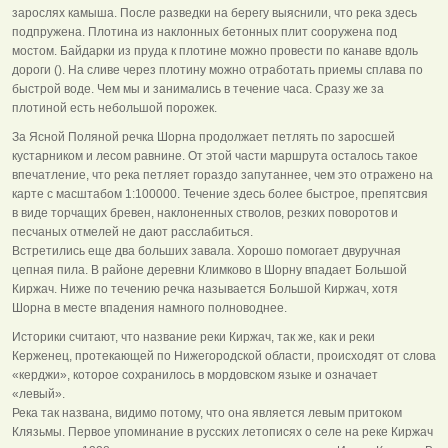
зарослях камыша. После разведки на берегу выяснили, что река здесь
подпружена. Плотина из наклонных бетонных плит сооружена под
мостом. Байдарки из пруда к плотине можно провести по канаве вдоль
дороги (). На сливе через плотину можно отработать приемы сплава по
быстрой воде. Чем мы и занимались в течение часа. Сразу же за
плотиной есть небольшой порожек.
За Ясной Поляной речка Шорна продолжает петлять по заросшей
кустарником и лесом равнине. От этой части маршрута осталось такое
впечатление, что река петляет гораздо запутаннее, чем это отражено на
карте с масштабом 1:100000. Течение здесь более быстрое, препятсвия
в виде торчащих бревен, наклоненных стволов, резких поворотов и
песчаных отмелей не дают расслабиться.
Встретились еще два больших завала. Хорошо помогает двуручная
цепная пила. В районе деревни Климково в Шорну впадает Большой
Киржач. Ниже по течению речка называется Большой Киржач, хотя
Шорна в месте впадения намного полноводнее.
Историки считают, что название реки Киржач, так же, как и реки
Керженец, протекающей по Нижегородской области, происходят от слова
«керджи», которое сохранилось в мордовском языке и означает
«левый».
Река так названа, видимо потому, что она является левым притоком
Клязьмы. Первое упоминание в русских летописях о селе на реке Киржач