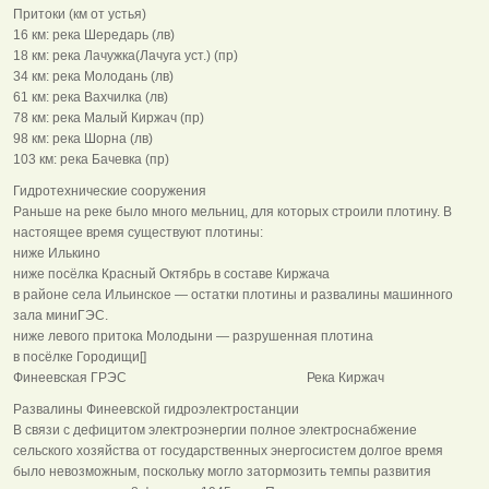
Притоки (км от устья)
16 км: река Шередарь (лв)
18 км: река Лачужка(Лачуга уст.) (пр)
34 км: река Молодань (лв)
61 км: река Вахчилка (лв)
78 км: река Малый Киржач (пр)
98 км: река Шорна (лв)
103 км: река Бачевка (пр)
Гидротехнические сооружения
Раньше на реке было много мельниц, для которых строили плотину. В
настоящее время существуют плотины:
ниже Илькино
ниже посёлка Красный Октябрь в составе Киржача
в районе села Ильинское — остатки плотины и развалины машинного
зала миниГЭС.
ниже левого притока Молодыни — разрушенная плотина
в посёлке Городищи[]
Финеевская ГРЭС Река Киржач
Развалины Финеевской гидроэлектростанции
В связи с дефицитом электроэнергии полное электроснабжение
сельского хозяйства от государственных энергосистем долгое время
было невозможным, поскольку могло затормозить темпы развития