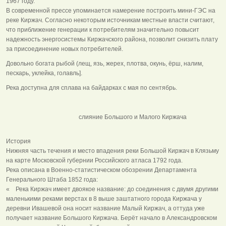
1967 году.
В современной прессе упоминается намерение построить мини-ГЭС на
реке Киржач. Согласно некоторым источникам местные власти считают,
что приближение генерации к потребителям значительно повысит
надежность энергосистемы Киржачского района, позволит снизить плату
за присоединение новых потребителей.
Довольно богата рыбой (лещ, язь, жерех, плотва, окунь, ёрш, налим,
пескарь, уклейка, голавль].
Река доступна для сплава на байдарках с мая по сентябрь.
слияние Большого и Малого Киржача
История
Нижняя часть течения и место впадения реки Большой Киржач в Клязьму
на карте Московской губернии Российского атласа 1792 года.
Река описана в Военно-статистическом обозрении Департамента
Генерального Штаба 1852 года:
« Река Киржач имеет двоякое название: до соединения с двумя другими
маленькими реками верстах в 8 выше заштатного города Киржача у
деревни Ивашевой она носит название Малый Киржач, а оттуда уже
получает название Большого Киржача. Берёт начало в Александровском