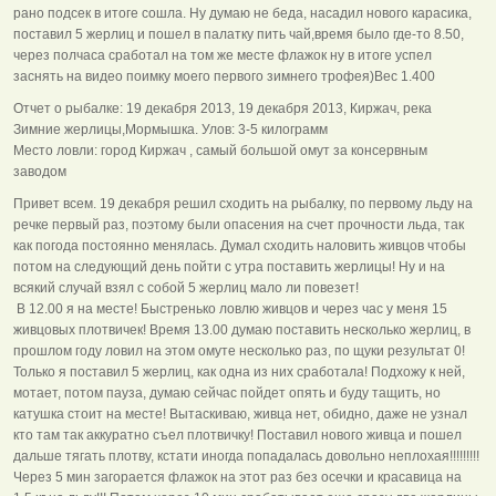
рано подсек в итоге сошла. Ну думаю не беда, насадил нового карасика,
поставил 5 жерлиц и пошел в палатку пить чай,время было где-то 8.50,
через полчаса сработал на том же месте флажок ну в итоге успел
заснять на видео поимку моего первого зимнего трофея)Вес 1.400
Отчет о рыбалке: 19 декабря 2013, 19 декабря 2013, Киржач, река
Зимние жерлицы,Мормышка. Улов: 3-5 килограмм
Место ловли: город Киржач , самый большой омут за консервным
заводом
Привет всем. 19 декабря решил сходить на рыбалку, по первому льду на
речке первый раз, поэтому были опасения на счет прочности льда, так
как погода постоянно менялась. Думал сходить наловить живцов чтобы
потом на следующий день пойти с утра поставить жерлицы! Ну и на
всякий случай взял с собой 5 жерлиц мало ли повезет!
В 12.00 я на месте! Быстренько ловлю живцов и через час у меня 15
живцовых плотвичек! Время 13.00 думаю поставить несколько жерлиц, в
прошлом году ловил на этом омуте несколько раз, по щуки результат 0!
Только я поставил 5 жерлиц, как одна из них сработала! Подхожу к ней,
мотает, потом пауза, думаю сейчас пойдет опять и буду тащить, но
катушка стоит на месте! Вытаскиваю, живца нет, обидно, даже не узнал
кто там так аккуратно съел плотвичку! Поставил нового живца и пошел
дальше тягать плотву, кстати иногда попадалась довольно неплохая!!!!!!!!!
Через 5 мин загорается флажок на этот раз без осечки и красавица на