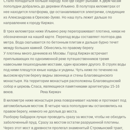
Стало попадаться больше народу. Кое-где сидят рыбаки. К двум часам
пополудни добрались до деревни Илькино. В полутора километрах от
нее находится платформа, где останавливаются электрички, следующие
из Александрова в Орехово-Зуево. Но наш путь лежит дальше по
направлению к городу Киржач.
В трех километрах ниже Илькино реку перегораживает плотина, никак не
обозначенная на нашей карте. Перепад воды составляет полтора-два
метра. Вода скатывается по бетонным плитам и дальше бурно течет
между больших камней. Обнеслись по правому берегу.
У плотины много дачников из Москвы. Город Киржач встречает
приплывающих по одноименной реке путешественников тремя
навесными пешеходными мостами, один красивее другого. В струях воды
под ними плещутся юные наяды и ундины. Чуть ниже по течению на
высоком крутом берегу видны звонница и стены Благовещенского
монастыря. На территории монастыря расположены Благовещенский
собор и церковь Спаса, являющиеся памятниками архитектуры 15-16
веков. Река Киржач
В километре ниже монастыря река поворачивает налево и протекает под
автомобильным мостом. В четыре часа пополудни мы остановились на
правом берегу, немного не доплыв до моста.
Разборку байдарок лучше проводить сразу за мостом, чтобы не обходить
заболоченный пруд. Сразу за мостом остатки разрушенной плотины.
Через этот мост в древности пролегал знаменитый Стромынский тракт,