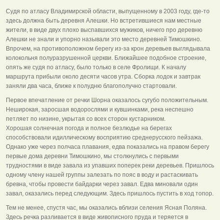
Судя по атласу Владимирской области, выпущенному в 2003 году, где-то
здесь должна быть деревня Алешки. Но встретившиеся нам местные
жители, в виде двух плохо выспавшихся мужиков, ничего про деревню
Алешки не знали и упорно называли это место деревней Тимошкино.
Впрочем, на противоположном берегу из-за крон деревьев выглядывала
колокольня полуразрушенной церкви. Ближайшее подобное строение,
опять же судя по атласу, было только в селе Фролищи. К началу
маршрута прибыли около десяти часов утра. Сборка лодок и завтрак
заняли два часа, ближе к полудню благополучно стартовали.
Первое впечатление от речки Шорна оказалось сугубо положительным.
Неширокая, заросшая водорослями и кувшинками, река неспешно
петляет по низине, укрытая со всех сторон кустарником.
Хорошая солнечная погода и полное безлюдье на берегах
способствовали идиллическому восприятию среднерусского пейзажа.
Однако уже через полчаса плавания, едва показались на правом берегу
первые дома деревни Тимошкино, мы столкнулись с первыми
трудностями в виде завала из упавших поперек реки деревьев. Пришлось
одному члену нашей группы залезать по пояс в воду и растаскивать
бревна, чтобы провести байдарки через завал. Едва миновали один
завал, оказались перед следующим. Здесь пришлось пустить в ход топор.
Тем не менее, спустя час, мы оказались вблизи селения Ясная Поляна.
Здесь речка разливается в виде живописного пруда и теряется в