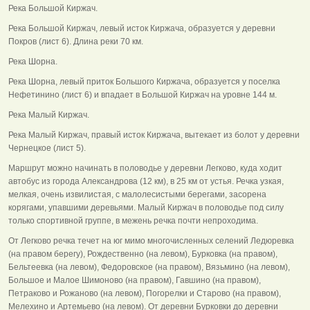
Река Большой Киржач.
Река Большой Киржач, левый исток Киржача, образуется у деревни
Покров (лист 6). Длина реки 70 км.
Река Шорна.
Река Шорна, левый приток Большого Киржача, образуется у поселка
Нефетинино (лист 6) и впадает в Большой Киржач на уровне 144 м.
Река Малый Киржач.
Река Малый Киржач, правый исток Киржача, вытекает из болот у деревни
Чернецкое (лист 5).
Маршрут можно начинать в половодье у деревни Легково, куда ходит
автобус из города Александрова (12 км), в 25 км от устья. Речка узкая,
мелкая, очень извилистая, с малолесистыми берегами, засорена
корягами, упавшими деревьями. Малый Киржач в половодье под силу
только спортивной группе, в межень речка почти непроходима.
От Легково речка течет на юг мимо многочисленных селений Ледюревка
(на правом берегу), Рождественно (на левом), Бурковка (на правом),
Бельтеевка (на левом), Федоровское (на правом), Вязьмино (на левом),
Большое и Малое Шимоново (на правом), Гавшино (на правом),
Петраково и Рожаново (на левом), Погорелки и Старово (на правом),
Мелехино и Артемьево (на левом). От деревни Бурковки до деревни