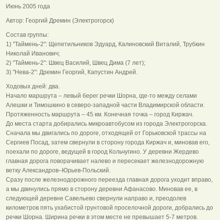
Июнь 2005 года
Автор: Георгий Дремин (Электрогорск)
Состав группы:
1) "Таймень-2": Щепетильников Эдуард, Калиновский Виталий, Трубкин
Николай Иванович;
2) "Таймень-2": Швец Василий, Швец Дима (7 лет);
3) "Нева-2": Дремин Георгий, Капустин Андрей.
Ходовых дней: два.
Начало маршрута – левый берег речки Шорна, где-то между селами
Алешки и Тимошкино в северо-западной части Владимирской области.
Протяженность маршрута – 45 км. Конечная точка – город Киржач.
До места старта добирались микроавтобусом из города Электрогорска.
Сначала мы двигались по дороге, отходящей от Горьковской трассы на
Сергиев Посад, затем свернули в сторону города Киржач и, миновав его,
поехали по дороге, ведущей в город Кольчугино. У деревни Жердево
главная дорога поворачивает налево и пересекает железнодорожную
ветку Александров–Юрьев-Польский.
Сразу после железнодорожного переезда главная дорога уходит вправо,
а мы двинулись прямо в сторону деревни Афанасово. Миновав ее, в
следующей деревне Савельево свернули направо и, преодолев
километров пять ухабистой грунтовой проселочной дороги, добрались до
речки Шорна. Ширина речки в этом месте не превышает 5-7 метров.