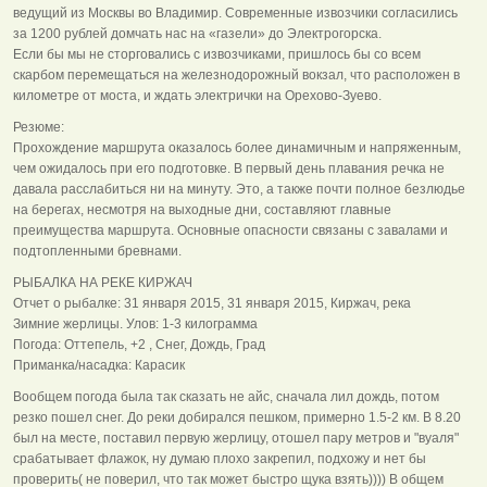
ведущий из Москвы во Владимир. Современные извозчики согласились
за 1200 рублей домчать нас на «газели» до Электрогорска.
Если бы мы не сторговались с извозчиками, пришлось бы со всем
скарбом перемещаться на железнодорожный вокзал, что расположен в
километре от моста, и ждать электрички на Орехово-Зуево.
Резюме:
Прохождение маршрута оказалось более динамичным и напряженным,
чем ожидалось при его подготовке. В первый день плавания речка не
давала расслабиться ни на минуту. Это, а также почти полное безлюдье
на берегах, несмотря на выходные дни, составляют главные
преимущества маршрута. Основные опасности связаны с завалами и
подтопленными бревнами.
РЫБАЛКА НА РЕКЕ КИРЖАЧ
Отчет о рыбалке: 31 января 2015, 31 января 2015, Киржач, река
Зимние жерлицы. Улов: 1-3 килограмма
Погода: Оттепель, +2 , Снег, Дождь, Град
Приманка/насадка: Карасик
Вообщем погода была так сказать не айс, сначала лил дождь, потом
резко пошел снег. До реки добирался пешком, примерно 1.5-2 км. В 8.20
был на месте, поставил первую жерлицу, отошел пару метров и "вуаля"
срабатывает флажок, ну думаю плохо закрепил, подхожу и нет бы
проверить( не поверил, что так может быстро щука взять)))) В общем