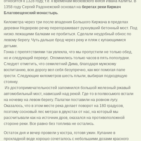
относится к 1328 году, т.е. к временам московского князя Ивана Калиты. В
1358 году Сергий Радонежский основал на
берегах реки Киржач
Благовещенский монастырь
.
Километра через три после впадения Большого Киржача в пределах
деревни Недюрево речку перегораживает рухнувший бетонный мост. Под
низко лежащими балками не пробиться. Сделали неудобный обнос по
левому берегу. Чуть дальше брод через реку и пляж с купающимися
детьми.
Гонка с препятствиями так увлекла, что мы пропустили не только обед,
но и следующий перекус. Опомнились только часов в пять пополудни.
Следует отметить, что семилетний Дима, благодаря мужскому
воспитанию, всю дорогу вел себя безупречно, как мог помогая папе
грести. Следующие километров шесть плыли, выбирая подходящую
стоянку.
Из достопримечательностей запомнился большой железный ржавый
автомобильный мост, нависший над рекой. Где-то в полвосьмого встали
на ночевку на левом берегу. Палатки поставили на ровном лугу.
Оказалось, что в этом месте река делает поворот на 180 градусов,
поэтому сосновый лес метрах в двухстах от нас, на который мы
рассчитывали как на источник дров, оказался на противоположной
стороне реки. Все равно без топлива не остались.
Остаток дня и вечер провели у костра, готовя ужин. Купание в
прохладной воде хорошо сочеталось с небольшими дозами красного