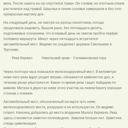
вина. После заката на луг опустился туман. Он тонким, но плотным слоем
растелился над травой. Шашлык и пение соловья завершили и без того
прекрасную картину дня.
На следующий день, не смотря на угрозы синоптиков, погода
продолжала радовать. Вышли рано, без пятнадцати десять,
подгоняемые сознанием, что в первый день не смогли пройти первую
половину маршрута. Минут через пятнадцать встретился
автомобильный мост. Видимо он соединяет деревни Смольнево и
Трутнево.
Река Киржач Никольский храм - Селивановская гора
Через полтора часа показался железнодорожный мост. В километре
ниже него река вдруг уходит вправо, обнажается каменистое дно, и
течение резко убыстряется. Какое-то время река тащит байдарку по
камням. Метрах в двухстах ниже этого участка на левом берегу хорошая
стоянка с пляжем.
Автомобильный мост, обозначенный на карте чуть ниже
железнодорожного моста, разрушен и не используется. Он видимо
сгорел. Наконец добрались до места впадения Малого Киржача. Река
здесь становится заметно полноводнее. Завалов больше нет. Заметнее
следы цивилизации.