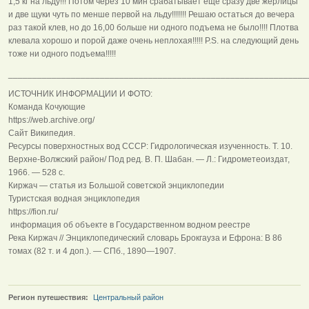
1,5 кг на льду!!! Потом через 10 мин срабатывает еще сразу две жерлицы
и две щуки чуть по менше первой на льду!!!!!!! Решаю остаться до вечера
раз такой клев, но до 16,00 больше ни одного подъема не было!!!! Плотва
клевала хорошо и порой даже очень неплохая!!!!! P.S. на следующий день
тоже ни одного подъема!!!!!
______________________________________________________________
ИСТОЧНИК ИНФОРМАЦИИ И ФОТО:
Команда Кочующие
https://web.archive.org/
Сайт Википедия.
Ресурсы поверхностных вод СССР: Гидрологическая изученность. Т. 10.
Верхне-Волжский район/ Под ред. В. П. Шабан. — Л.: Гидрометеоиздат,
1966. — 528 с.
Киржач — статья из Большой советской энциклопедии
Туристская водная энциклопедия
https://fion.ru/
информация об объекте в Государственном водном реестре
Река Киржач // Энциклопедический словарь Брокгауза и Ефрона: В 86
томах (82 т. и 4 доп.). — СПб., 1890—1907.
Регион путешествия:
Центральный район