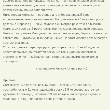
высокое весеннее половодье, низкая летняя и сравнительно устойчивая
зимняя межень (ежегодно повторяющийся сезонный уровень воды в
реках). Весной пойма заполняется.
Ниже города Киржача — песчаное дно и берега; правый берег
возвышенный, левый — низменный. На протяжении 27 км ниже города
довольно широкая (10-20 м), глубокая и быстрая река течёт в высоких
холмистых берегах. В русле часты коряги, камни, поваленные деревья.
Ниже устья притока Молодыни лес отступает от воды, берега становятся
открытыми — луговыми и заболоченными. На этом участке река образует
протоки и старицы.
От устья притока Шередари русло расширяется до 50 — 70 м, дно и
берега песочные, обнажаются песчаные косы. Долина широкая, в
нижнем течении — заболоченная, с многочисленными протоками и
старицами.
старица реки Киржач (старое русло)
Притоки
Самые крупные притоки реки Киржач — левые. Это Шередарь,
протяжённостью 51 км, впадающий в реку в 1,5 км северо-восточнее
деревни Островищи , Вахчилка (23 км), впадающая в городе Киржач и
Молодань (16 км), впадающая близ Старое Сельцо.