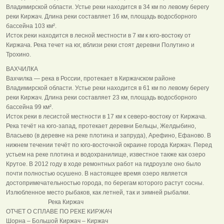
Владимирской области. Устье реки находится в 34 км по левому берегу
реки Киржач. Длина реки составляет 16 км, площадь водосборного
бассейна 103 км².
Исток реки находится в лесной местности в 7 км к юго-востоку от
Киржача. Река течет на юг, вблизи реки стоят деревни Полутино и
Трохино.
ВАХЧИЛКА
Вахчилка — река в России, протекает в Киржачском районе
Владимирской области. Устье реки находится в 61 км по левому берегу
реки Киржач. Длина реки составляет 23 км, площадь водосборного
бассейна 99 км².
Исток реки в лесистой местности в 17 км к северо-востоку от Киржача.
Река течёт на юго-запад, протекает деревни Бельцы, Желдыбино,
Власьево (в деревне на реке плотина и запруда), Арефино, Ефаново. В
нижнем течении течёт по юго-восточной окраине города Киржач. Перед
устьем на реке плотина и водохранилище, известное также как озеро
Крутое. В 2012 году в ходе ремонтных работ на гидроузле оно было
почти полностью осушено. В настоящее время озеро является
достопримечательностью города, по берегам которого растут сосны.
Излюбленное место рыбаков, как летней, так и зимней рыбалки.
Река Киржач
ОТЧЕТ О СПЛАВЕ ПО РЕКЕ КИРЖАЧ
Шорна – Большой Киржач – Киржач