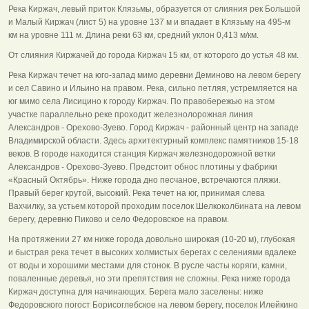
Река Киржач, левый приток Клязьмы, образуется от слияния рек Большой
и Малый Киржач (лист 5) на уровне 137 м и впадает в Клязьму на 495-м
км на уровне 111 м. Длина реки 63 км, средний уклон 0,413 м/км.
От слияния Киржачей до города Киржач 15 км, от которого до устья 48 км.
Река Киржач течет на юго-запад мимо деревни Деминово на левом берегу
и сел Савино и Ильино на правом. Река, сильно петляя, устремляется на
юг мимо села Лисицино к городу Киржач. По правобережью на этом
участке параллельно реке проходит железнолорожная линия
Александров - Орехово-Зуево. Город Киржач - районный центр на западе
Владимирской области. Здесь архитектурный комплекс памятников 15-18
веков. В городе находится станция Киржач железнодорожной ветки
Александров - Орехово-Зуево. Предстоит обнос плотины у фабрики
«Красный Октябрь». Ниже города дно песчаное, встречаются пляжи.
Правый берег крутой, высокий. Река течет на юг, принимая слева
Вахчилку, за устьем которой проходим поселок Шелкоколбината на левом
берегу, деревню Пиково и село Федоровское на правом.
На протяжении 27 км ниже города довольно широкая (10-20 м), глубокая
и быстрая река течет в высоких холмистых берегах с селениями вдалеке
от воды и хорошими местами для стонок. В русле часты коряги, камни,
поваленные деревья, но эти препятствия не сложны. Река ниже города
Киржач доступна для начинающих. Берега мало заселены: ниже
Федоровского погост Борисоглебское на левом берегу, поселок Илейкино