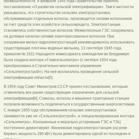
промышленности. 8 февраля 1945 года Правительство приняло
постановление «О развитии сельской электрификации». Там в частности
указывалось, что строительство сельских электроустановок,
обслуживающих отдельные колхозы, производится силами колхозников
за счет средств этих хозяйств и сельхозкредита. Электростанции
становились собственностью колхозов. Межколхозные ГЭС сооружались
на долевых началах силами заинтересованных колхозов. При
сооружении малых гидроэлектростанций рекомендовалось использовать
существующие плотины водяных мельниц. 13 сентября 1945 года
приказом № 1611 Народного комиссариата земледелия во Владимире
была создана контора «Главсельэлектро» (с октября 1954 года
преобразована в Строительно монтажное управление
«Сельэлектрострой»). На неё возлагалось проведение сельской
электрификации области[5].
В 1954 году Совет Министров СССР принял постановление, которым
отменялись все ранее существующие ограничения для сельской
электрификации[6]. Совхозы, колхозы и машинно-тракторные станции
получали возможность подключаться к государственным энергосистемам.
С января 1955 года обслуживанием сельских электроустановок
занимается уже не «Сельэлектрострой», а специализированная контора
«Сельэлектро». Изношенные и морально устаревшие ГЭС и ТЭЦ
постепенно демонтируют. Финеевская гидроэлектростанция (на реке
Киржач, мощность 280 кВт) была демонтирована одной из последних в