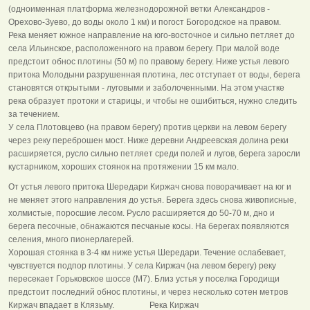
(одноименная платформа железнодорожной ветки Александров -
Орехово-Зуево, до воды около 1 км) и погост Богородское на правом.
Река меняет южное направление на юго-восточное и сильно петляет до
села Ильинское, расположенного на правом берегу. При малой воде
предстоит обнос плотины (50 м) по правому берегу. Ниже устья левого
притока Молодыни разрушенная плотина, лес отступает от воды, берега
становятся открытыми - луговыми и заболоченными. На этом участке
река образует протоки и старицы, и чтобы не ошибиться, нужно следить
за течением.
У села Плотовцево (на правом берегу) против церкви на левом берегу
через реку переброшен мост. Ниже деревни Андреевская долина реки
расширяется, русло сильно петляет среди полей и лугов, берега заросли
кустарником, хороших стоянок на протяжении 15 км мало.
От устья левого притока Шередари Киржач снова поворачивает на юг и
не меняет этого направления до устья. Берега здесь снова живописные,
холмистые, поросшие лесом. Русло расширяется до 50-70 м, дно и
берега песочные, обнажаются песчаные косы. На берегах появляются
селения, много пионерлагерей.
Хорошая стоянка в 3-4 км ниже устья Шередари. Течение ослабевает,
чувствуется подпор плотины. У села Киржач (на левом берегу) реку
пересекает Горьковское шоссе (М7). Близ устья у поселка Городищи
предстоит последний обнос плотины, и через несколько сотен метров
Киржач впадает в Клязьму. Река Киржач