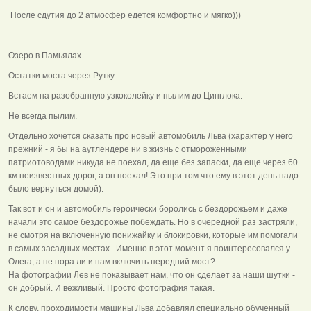
После сдутия до 2 атмосфер едется комфортно и мягко)))
Озеро в Памьялах.
Остатки моста через Рутку.
Встаем на разобранную узкоколейку и пылим до Цинглока.
Не всегда пылим.
Отдельно хочется сказать про новый автомобиль Льва (характер у него
прежний - я бы на аутлендере ни в жизнь с отмороженными
патриотоводами никуда не поехал, да еще без запаски, да еще через 60
км неизвестных дорог, а он поехал! Это при том что ему в этот день надо
было вернуться домой).
Так вот и он и автомобиль героически боролись с бездорожьем и даже
начали это самое бездорожье побеждать. Но в очередной раз застряли,
не смотря на включенную понижайку и блокировки, которые им помогали
в самых засадных местах. Именно в этот момент я поинтересовался у
Олега, а не пора ли и нам включить передний мост?
На фотографии Лев не показывает нам, что он сделает за наши шутки -
он добрый. И вежливый. Просто фотография такая.
К слову, проходимости машины Льва добавлял специально обученный