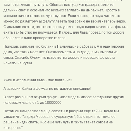
там потряхивает чуть чуть. Обогнав плетущихся граждан, включил
дальний свет, и осознал что никаких заплаток на дырах нет. Просто в
машине ничего такого не чувствуется. Если честно, то когда читал что
можно по разбитому асфальту лететь под сотню не верил - теперь верю.
С дальним светом, кстати скорость упала - когда видно качество асфальта
ехать так быстро не получается. К слову, для Льва проезд по той дороге
обошелся в одно пропоротое колесо.
Приехав, выяснил что билайн в Памьялах не работает. А я еще говорил
дома, что таких мест нет. Оказалось есть и на два дня мы выпали из
связи. Спасибо Олегу что встретил на дороге и проводил до места
ночевки на Рутки.
Ужин в исполнении Льва - мое почтение!
А истории, байки и фокусы не потдаются описанию!
В этот раз он нам открыл фокус - как отгадать любое загаданное другим
человеком число от 1 до 10000000.
Потом он нам расказал еще секреты и раскрыл еще тайны. Когда мы
узнали что "и деда Мороза не существует", было принято тяжелое
решение идти спать, ибо еще чуть чуть и "жить станет совсем не
интересно".