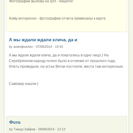
Фотографии выложу на гугл - пишите!
Кому интересно - фотографии отчета привязаны к карте.
А мы ждали ждали клича, да и
by
andrejbushev
-
07/06/2014 - 15:43
А мы ждали ждали клича, да и покатались в одно лицо:) На
Серебрянном народу полно было в отличии от прошлого года,
Илеть проведали, на устье Вятки постояли, места там интересные.
Самовар нашли:)
Фото
by
Тимур Хайров
-
09/06/2014 - 12:13