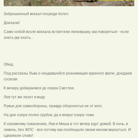
Зоброшенный вокзал посреди болот.
Доехали!
Само-собой возле вокзала встретили легковушку, как говориться - если
знать где ехать...
Обед.
Под рассказы Льва о неудавшейся реанимации куриного филе, доедаем
сосиски.
К вечеру добираемся до озера Светлое.
Лев тут же лезет в воду.
Ружье для самообороны, правда оборонятья не от кого.
На дне озера полно срубов, да и вокруг озера тоже.
К огромному сожалению, Лев и Миша в тот вечер едут домой. В ночь, в
ливень, без ЖПС - все потому как пообещали своим женам вернуться. И
сдержали слово!