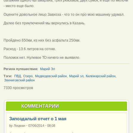
багажник одного катамарана, трех рюкзаков, двух сумок, и еще по мелочи
- место еще было.
Оцените довольное лицо Завхоза - что то он про мою машинку удумал.
Далее без приключений мы вернулись в Казань.
Пройдено 650км, из них без асфальта 250км.
Расход - 13.6 литров на сотню.
Поломок нет. Нулевое ТО ничего не выявило.
Регион путешествия:
Марий Эл
Тэги:
ПВД
,
Озеро
,
Медведевский район
,
Марий эл
,
Килемарский район
,
Звениговский район
7330 просмотров
КОММЕНТАРИИ
Запоздалый отчет о 1 мая
by
Лоцман
-
07/06/2014 - 08:08