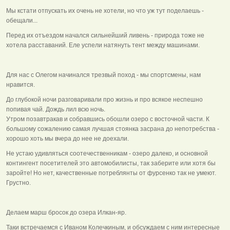
Мы кстати отпускать их очень не хотели, но что уж тут поделаешь -
обещали...
Перед их отъездом начался сильнейший ливень - природа тоже не
хотела расставаний. Еле успели натянуть тент между машинами.
Для нас с Олегом начинался трезвый поход - мы спортсмены, нам
нравится.
До глубокой ночи разговаривали про жизнь и про всякое неспешно
попивая чай. Дождь лил всю ночь.
Утром позавтракав и собравшись обошли озеро с восточной части. К
большому сожалению самая лучшая стоянка засрана до непотребства -
хорошо хоть мы вчера до нее не доехали.
Не устаю удивляться соотечественникам - озеро далеко, и основной
контингент посетителей это автомобилисты, так заберите или хотя бы
заройте! Но нет, качественные потреблянты от фурсенко так не умеют.
Грустно.
Делаем марш бросок до озера Илкан-яр.
Таки встречаемся с Иваном Колечкиным, и обсуждаем с ним интересные