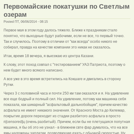
Первомайские покатушки по Светлым
озерам
Posted ПТ, 06/06/2014 - 08:15
Первое мая в этом году далось тяжело. Ближе к праздникам стало
понятно, что выходные будут рабочими, если не все, то первый точно.
Так и случилось. Поэтому в отличии от "как всегда" особо никого не
собирал, правда на качестве компании это никак не сказалось.
Итак, время 18 вечера, я выезжаю из центра Казани.
К слову, этот поход совпал с "тестированием" УАЗ Патриота, поэтому о
нем будет много всякого написано.
А все уже в это время встретились на Кокшаге и двигались в сторону
Рутки.
Через 3 с половиной часа и почти 250 км там оказался и я. На удивление
все еще бодрый и полный сил. На удивление, потому как машинка себя
показала, как шикарный "асфальтовый дальнобойщик", причем качество
асфальта не имеет никакого значения. От Красного Моста до Килемар,
покрытие дороги переходит из стадии разбитого асфальта в просто
п[censored]ц (очень разбитый). Причем, если бы не плетущаяся попутная
машина, я бы об это не узнал - в ближнем свте фар думалось, что на все
ямы наложены заплатки, позволяющие ехать с обычной скоростью. Ну