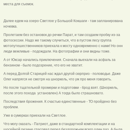
места для съемок.
Далее едем на озеро Светлое у Большой Кокшаги - там запланирована
ночевка.
Пролетаем без остановок до речки Парат, и там создаем пробку из-за
фотосессии. Надо же такому случиться, что в пустом лесу группа
мотопутешественников приехала к мосту одновременно с нами! Но онн
люди вежливые - подождали. На фотографии и они видны тоже.
А от Юксар начались приключения. Сначала выехали на асфаль за
бензином - было подозрение, что его не хватит.
А перед Долгой Старицей нас ждал другой сюрприз - половодье. Даже
Олег напрягся не смотря на шноркель, что уж про меня говорить.
Но после тщательной промерки и подготовки - брод взят. (Шноркель,
после этого похода установлен) А тогда было страшновато.
Последствия брожения. К счастью единственные - ТО пройдено без
проблем.
Уже в сумерках приехали на Светлое.
Что могу сказать - Патриот, даже в стандартной комплектации и на
шосейной резине спасовал перед бездорожьем всего один раз. А была