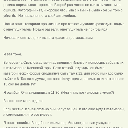
резина нормальная - проехал. Второй раз можно не считать, чисто моя
ошибка. Фотогрфий нет, и хорошо что Льва с нами не было - он бы точно
убил бы. Не нас конечно, а свой автомобиль.
Ночью опять говорили про жизнь и про всякое и учились разводить нодью
с огнетушителем. Нодью развели, огнетушитель не пригодился.
Ночевали опять одни и вся эта красота досталась нам.
И эта тоже.
Вечером на Светлом до меня дозвонился Ильнур и попросил, забрать их
и катамаран с Кленовой горы. Безо всякой надежды, он был в
категорической форме сподвигнут быть там к 12, для этого им надо было
выйти в 6. Так как я думал, что знаю Кочующих и рассчитывал, что раньше
13 они не доплывут.
Я ошибся! Они зачалились в 11.30! (Или я так мотивировать умею?)
В итоге они меня ждали.
Если честно, и зная сколько они берут вещей, и что еще будет катамаран,
я сомневался, что все влезет.
Я опять ошибся. Вещей они взяли еще больше, а после укладки в