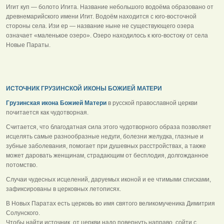
Игит куп — болото Игита. Название небольшого водоёма образовано от
древнемарийского имени Игит. Водоём находится с юго-восточной
стороны села. Изи ер — название ныне не существующего озера
означает «маленькое озеро». Озеро находилось к юго-востоку от села
Новые Параты.
ИСТОЧНИК ГРУЗИНСКОЙ ИКОНЫ БОЖИЕЙ МАТЕРИ
Грузинская икона Божией Матери
в русской православной церкви
почитается как чудотворная.
Считается, что благодатная сила этого чудотворного образа позволяет
исцелять самые разнообразные недуги, болезни желудка, глазные и
зубные заболевания, помогает при душевных расстройствах, а также
может даровать женщинам, страдающим от бесплодия, долгожданное
потомство.
Случаи чудесных исцелений, даруемых иконой и ее чтимыми списками,
зафиксированы в церковных летописях.
В Новых Паратах есть церковь во имя святого великомученика Димитрия
Солунского.
Чтобы найти источник, от церкви надо повернуть направо, сойти с