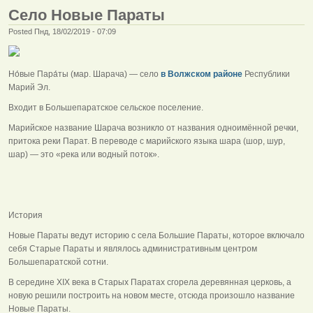
Село Новые Параты
Posted Пнд, 18/02/2019 - 07:09
Но́вые Пара́ты (мар. Шарача) — село
в Волжском районе
Республики
Марий Эл.
Входит в Большепаратское сельское поселение.
Марийское название Шарача возникло от названия одноимённой речки,
притока реки Парат. В переводе с марийского языка шара (шор, шур,
шар) — это «река или водный поток».
История
Новые Параты ведут историю с села Большие Параты, которое включало
себя Старые Параты и являлось административным центром
Большепаратской сотни.
В середине XIX века в Старых Паратах сгорела деревянная церковь, а
новую решили построить на новом месте, отсюда произошло название
Новые Параты.