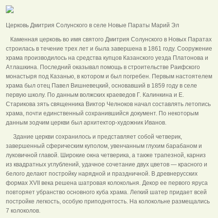
Церковь Дмитрия Солунского в селе Новые Параты Марий Эл
Каменная церковь во имя святого Дмитрия Солунского в Новых Паратах
строилась в течение трех лет и была завершена в 1861 году. Сооружение
храма производилось на средства купцов Казанского уезда Платонова и
Атлашкина. Последний оказывал помощь в строительстве Раифского
монастыря под Казанью, в котором и был погребен. Первым настоятелем
храма был отец Павел Вишневецкий, основавший в 1859 году в селе
первую школу. По данным волжских краеведов Г. Калинкина и Е.
Старикова зять священника Виктор Челноков начал составлять летопись
храма, почти единственный сохранившийся документ. По некоторым
данным зодчим церкви был архитектор-художник Иванов.
Здание церкви сохранилось и представляет собой четверик,
завершенный сферическим куполом, увенчанным глухим барабаном и
луковичной главой. Широкие окна четверика, а также трапезной, карниз
из квадратных углублений, удачное сочетание двух цветов — красного и
белого делают постройку нарядной и праздничной. В древнерусских
формах XVII века решена шатровая колокольня. Декор ее первого яруса
повторяет убранство основного куба храма. Легкий шатер придает всей
постройке легкость, особую приподнятость. На колокольне размещались
7 колоколов.