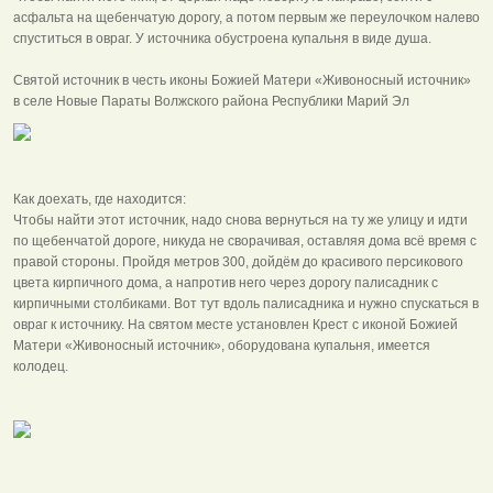
асфальта на щебенчатую дорогу, а потом первым же переулочком налево
спуститься в овраг. У источника обустроена купальня в виде душа.
Святой источник в честь иконы Божией Матери «Живоносный источник»
в селе Новые Параты Волжского района Республики Марий Эл
Как доехать, где находится:
Чтобы найти этот источник, надо снова вернуться на ту же улицу и идти
по щебенчатой дороге, никуда не сворачивая, оставляя дома всё время с
правой стороны. Пройдя метров 300, дойдём до красивого персикового
цвета кирпичного дома, а напротив него через дорогу палисадник с
кирпичными столбиками. Вот тут вдоль палисадника и нужно спускаться в
овраг к источнику. На святом месте установлен Крест с иконой Божией
Матери «Живоносный источник», оборудована купальня, имеется
колодец.