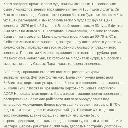
Храм построен архитектором-художником Ивановым. На колокольне
было 7 колоколов: первый (праздничный) весил 130 пудов 3 фунта. Он
был отлит на заводе Саратовских купцов братьев Гудковых. Колокол был
украшен рельефами. Язык колокола весил 5 пудов 22 фунта. Цена
колокола - 2076 рублей 5 копеек. Второй колокол весом 53 пуда 5 фунтов
был отлит на деньги М.П. Платонова. К сожалению, большие колокола
были сняты и увезены. Малые колокола висели еще до 60-70 гг. XX в.
Сейчас колокола восстановлены, но звучание у них слабое, а у прежних
колоколов был прекрасный звон, особенно у большого праздничного
колокола. При снятии большого праздничного колокола срубили края
главного окна колокольни, т.к. колокол был поднят изнутри, а сбросили с
высоты в сторону Старых Парат, часть колокола откололась.
В 30-е годы прошлого столетия началось разорение храма
великомученика Дмитрия Солунского. Была уничтожена церковная
библиотека, церковная утварь разграблена, а священник репрессирован.
26 июля 1941 г. по Указу Президиума Верховного Совета Марийской
АССР Новопаратская церковь была закрыта, здание церкви передано в
распоряжение Волжского райсовета для переоборудования под
культурное учреждение. Долгое время здание церкви пустовало. В 70-е
годы в нем размещался комбикормовый цех. В начале XXI в. церковь
восстановлена, здание окрашено, внутри, что можно было,
отреставрировали, а остальное - дорисовали художники и восстановили
мастера. Церковь работает с 1990 года, дворовые постройки достроены,