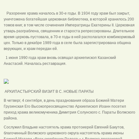
Разорение храма началось в 30-е годы. В 1934 году храм был закрыт,
уничтожена богатейшая церковная библиотека, в которой хранилось 200
томов книг, в том числе сочинения Императрицы Екатерины II. Церковная
утварь разграблена, священник и староста репрессированы. Длительное
время церковь пустовала, в 70-е годы в ней располагался комбикормовый
цех. Только в декабре 1989 года в селе была зарегистрирована община
верующих, и храм передан ей.
1 июня 1990 года храм вновь освящал архиепископ Казанский
Анастасий. Началась реставрация.
АРХИПАСТЫРСКИЙ ВИЗИТ В С. НОВЫЕ ПАРАТЫ
В четверг, 4 сентября, в день празднования образа Божией Матери
Грузинская Его Высокопреосвященство Архиепископ Иоанн посетил
приход храма великомученика Димитрия Солунского с. Параты Волжского
района.
Сослужил Владыке настоятель храма протоиерей Евгений Бакутов,
благочинный Волжского церковного округа настоятель храма иконы
Божией Матери «Всех скорбящих Радость» г. Волжска протоиерей