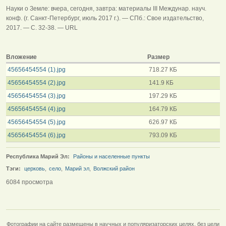
Науки о Земле: вчера, сегодня, завтра: материалы III Междунар. науч.
конф. (г. Санкт-Петербург, июль 2017 г.). — СПб.: Свое издательство,
2017. — С. 32-38. — URL
Вложение
Размер
45656454554 (1).jpg
718.27 КБ
45656454554 (2).jpg
141.9 КБ
45656454554 (3).jpg
197.29 КБ
45656454554 (4).jpg
164.79 КБ
45656454554 (5).jpg
626.97 КБ
45656454554 (6).jpg
793.09 КБ
Республика Марий Эл:
Районы и населенные пункты
Тэги:
церковь
,
село
,
Марий эл
,
Волжский район
6084 просмотра
Фотографии на сайте размещены в научных и популяризаторских целях, без цели