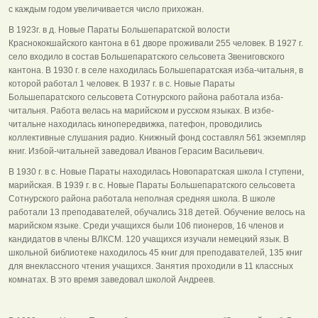
с каждым годом увеличивается число прихожан.
В 1923г. в д. Новые Параты Большепаратской волости
Краснококшайского кантона в 61 дворе проживали 255 человек. В 1927 г.
село входило в состав Большепаратского сельсовета Звениговского
кантона. В 1930 г. в селе находилась Большепаратская изба-читальня, в
которой работал 1 человек. В 1937 г. в с. Новые Параты
Большепаратского сельсовета Сотнурского района работала изба-
читальня. Работа велась на марийском и русском языках. В избе-
читальне находилась кинопередвижка, патефон, проводились
коллективные слушания радио. Книжный фонд составлял 561 экземпляр
книг. Избой-читальней заведовал Иванов Герасим Васильевич.
В 1930 г. в с. Новые Параты находилась Новопаратская школа I ступени,
марийская. В 1939 г. в с. Новые Параты Большепаратского сельсовета
Сотнурского района работала неполная средняя школа. В школе
работали 13 преподавателей, обучались 318 детей. Обучение велось на
марийском языке. Среди учащихся были 106 пионеров, 16 членов и
кандидатов в члены ВЛКСМ. 120 учащихся изучали немецкий язык. В
школьной библиотеке находилось 45 книг для преподавателей, 135 книг
для внеклассного чтения учащихся. Занятия проходили в 11 классных
комнатах. В это время заведовал школой Андреев.