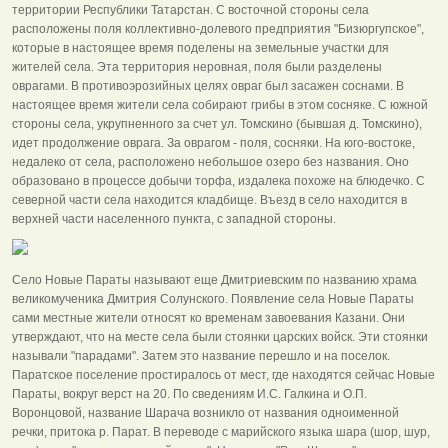
территории Республики Татарстан. С восточной стороны села
расположены поля коллективно-долевого предприятия "Бизюргупское",
которые в настоящее время поделены на земельные участки для
жителей села. Эта территория неровная, поля были разделены
оврагами. В противоэрозийных целях овраг был засажен соснами. В
настоящее время жители села собирают грибы в этом сосняке. С южной
стороны села, укрупненного за счет ул. Томскино (бывшая д. Томскино),
идет продолжение оврага. За оврагом - поля, сосняки. На юго-востоке,
недалеко от села, расположено небольшое озеро без названия. Оно
образовано в процессе добычи торфа, издалека похоже на блюдечко. С
северной части села находится кладбище. Въезд в село находится в
верхней части населенного пункта, с западной стороны.
Село Новые Параты называют еще Дмитриевским по названию храма
великомученика Дмитрия Солунского. Появление села Новые Параты
сами местные жители относят ко временам завоевания Казани. Они
утверждают, что на месте села были стоянки царских войск. Эти стоянки
называли "парадами". Затем это название перешло и на поселок.
Паратское поселение простиралось от мест, где находятся сейчас Новые
Параты, вокруг верст на 20. По сведениям И.С. Галкина и О.П.
Воронцовой, название Шарача возникло от названия одноименной
речки, притока р. Парат. В переводе с марийского языка шара (шор, шур,