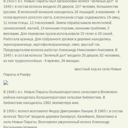
В 1933 г. в с. Новые Параты был организован колхоз "Зеленый дол". В
1940 г. в состав колхоза входило 29 дворов, 107 человек, большинство
русские. В колхозной конюшне находилось 18 лошадей, в коровнике - 6
голов крупного рогатого скота, в колхозном стаде содержались 19 овец,
11 голов птицы, 12 пчелосемей. Земли обрабатывали молотилкой,
сенокосилкой, жаткой, 14 конными плугами, конными граблями, 2
веялками. Для перевозки грузов использовали 15 телег и 20 саней.
Работала кузница. Для собранного урожая в деревне находились
зернохранилище, картофелехранилище, овин, крытый ток.
Председателем колхоза работал Александр Николаевич Анисимов. В
1945 г. в состав колхоза "Зеленый дол" входило 28 дворов, 82 человека,
из них трудоспособных - 9 мужчин, 39 женщин.
крестный ход из села Новые
Параты в Раифу
В 1948 г. в с. Новые Параты Большепаратского сельсовета Волжского
района находилась Большепаратская сельская библиотека. В
библиотеке находилось 1982 экземпляра книг.
В 1950 г. колхоз возглавлял Федор Дмитриевич Ланцев. В 1965 г. в состав
колхоза "Восток" входили деревни Бизюргуп, Качейкино, Васюткино и
село Новые Параты. Возглавлял укрупненный колхоз Александр
Васильевич Новиков.