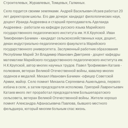
Строителевых, Журавлевых, Томцевых, Галкиных.
Село гордится своими земляками. Андрей Васильевич Исаев работал 20
лет директором школы. Его две дочери: кандидат филологических наук,
доцент Ираида Андреевна и старший преподаватель Аделаида
Андреевна - работали на кафедре русского языка Марийского
государственного педагогического института им. Н.К.Крупской. Иван
Тимофеевич Бачикин - кандидат сельскохозяйственных наук, доцент,
декан индустриально-педагогического факультета Марийского
государственного университета. Заслуженный работник образования
Республики Марий Эл Владимир Иванович Дмитриев - доцент кафедры
математики Марийского государственного педагогического института им.
Н.К.Крупской, автор многих научных трудов. Павел Трофимович Катаев -
полковник, ветеран Великой Отечественной войны, кавалер многих
орденов и медалей. Михаил Иванович Бачикин -офицер Советской
Армии, майор. Село помнит Михаила Сергеевича Ашкельдина, первого
избача в селе, а затем председателя исполкома. Григорий Лаврентьевич
Катаев много лет проработал председателем Большепаратского
сельсовета, ветеран Великой Отечественной войны. Жители хорошо
помнят Александра Афанасьевича Павлова, бывшего местного
фельдшера, который многим больным спас жизнь.