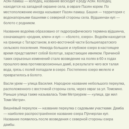
Асян памаш — колодец, название восходит к роду Асян. Колодец
находится на западной окраине села, в овраге Пазян корем. По
местоположению иногда называют Пазян памаш. Башня — территория с
водонапорными башнями с северной стороны села. Вÿдшинчан куп —
болото с родником.
Название водоёма образовано от гидрографического термина вÿдшинча,
означающего «родник, ключ» и куп — «болото, озеро». Водоём находится
на границе с Татарстаном, в юго-восточной части Большепаратского
сельского поселения. Некогда большое и глубокое озеро в настоящее
время представляет собой болотце, зарастающее ивняком. Причиной
таких серьезных изменений стало возведение на полях в 60-х годах
прошлого века противоэрозионных дамб, в результате чего вся талая
вода, грязь с полей попадали в озеро. Постепенно озеро мелело и
превратилось в болото.
Васли урем — улица Василия. Народное название небольшого переулка,
расположенного с восточной стороны села, через овраг за ул. Томскино.
Раньше улица также называлась Томи Метриурем — «улица, где жил
Томи Метри».
Вишнёвый переулок — название переулка с садовыми участками. Дамба
— наиболее распространённое название озера Пÿнчерлан куп.
Название появилось после возведения с северной стороны озера
дамбы.