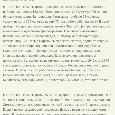
В 1982 г. в с. Новые Параты Большепаратского сельсовета Волжского
района находилось 153 хозяйства, проживали 218 мужчин, 278 женщин,
большинство мари. За прошедший год сюда прибыло 23 человека,
уехали из села 307 человек, из них 73 - на работу, 161 - на учебу. В селе
находилась центральная усадьба совхоза "Восток". Центральная дорога
в населенном пункте заасфальтирована. В личном пользовании
население имело 150 велосипедов, 31 мотоцикл, 2 мотороллера, 1
автомашину. В с. Новые Параты были электричество, радио, телефоны,
телевизоры, водопровод. Жители пользовались газом, водой из 3
колонок и 2 колодцев. Население имело возможность заниматься
спортом на спортивной площадке. Дома в селе одноэтажные и
двухэтажные, большинство из них построены в период с 1946 г. по 1970
г., в стадии строительства находился 1 дом. Лес являлся местом отдыха
сельчан. В селе с 1951 г. работала участковая больница, с 1936 г. -
восьмилетняя школа на 25 мест, с 1978 г. - детские ясли, а также
библиотека, сельский магазин, промтоварный магазин, столовая, почта.
В 2002 г. в с. Новые Параты было 179 дворов, 190 домов, проживает 1536
человек. Национальный состав жителей - мари, русские, татары, чуваши.
Дома кирпичные и деревянные, из них 8 - трехэтажных, 5 - двухэтажных.
Крыши покрыты шифером и железом. Домов с резными украшениями
мало. В селе имеются газ, водопровод, канализация, теплоснабжение,