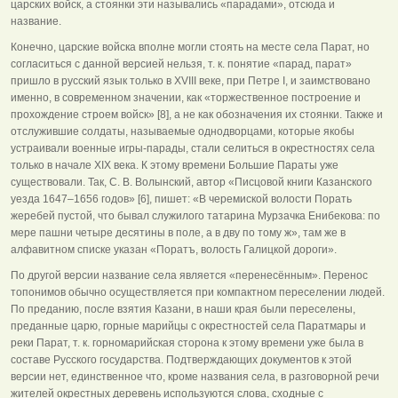
царских войск, а стоянки эти назывались «парадами», отсюда и
название.
Конечно, царские войска вполне могли стоять на месте села Парат, но
согласиться с данной версией нельзя, т. к. понятие «парад, парат»
пришло в русский язык только в XVIII веке, при Петре I, и заимствовано
именно, в современном значении, как «торжественное построение и
прохождение строем войск» [8], а не как обозначения их стоянки. Также и
отслужившие солдаты, называемые однодворцами, которые якобы
устраивали военные игры-парады, стали селиться в окрестностях села
только в начале XIX века. К этому времени Большие Параты уже
существовали. Так, С. В. Волынский, автор «Писцовой книги Казанского
уезда 1647–1656 годов» [6], пишет: «В черемиской волости Порать
жеребей пустой, что бывал служилого татарина Мурзачка Енибекова: по
мере пашни четыре десятины в поле, а в дву по тому ж», там же в
алфавитном списке указан «Поратъ, волость Галицкой дороги».
По другой версии название села является «перенесённым». Перенос
топонимов обычно осуществляется при компактном переселении людей.
По преданию, после взятия Казани, в наши края были переселены,
преданные царю, горные марийцы с окрестностей села Паратмары и
реки Парат, т. к. горномарийская сторона к этому времени уже была в
составе Русского государства. Подтверждающих документов к этой
версии нет, единственное что, кроме названия села, в разговорной речи
жителей окрестных деревень используются слова, сходные с