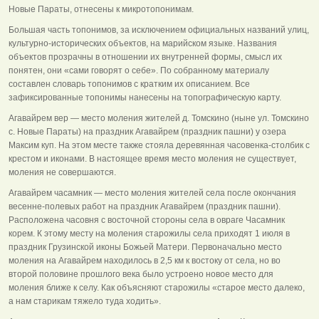
Новые Параты, отнесены к микротопонимам.
Большая часть топонимов, за исключением официальных названий улиц,
культурно-исторических объектов, на марийском языке. Названия
объектов прозрачны в отношении их внутренней формы, смысл их
понятен, они «сами говорят о себе». По собранному материалу
составлен словарь топонимов с кратким их описанием. Все
зафиксированные топонимы нанесены на топографическую карту.
Агавайрем вер — место моления жителей д. Томскино (ныне ул. Томскино
с. Новые Параты) на праздник Агавайрем (праздник пашни) у озера
Максим куп. На этом месте также стояла деревянная часовенка-столбик с
крестом и иконами. В настоящее время место моления не существует,
моления не совершаются.
Агавайрем часамник — место моления жителей села после окончания
весенне-полевых работ на праздник Агавайрем (праздник пашни).
Расположена часовня с восточной стороны села в овраге Часамник
корем. К этому месту на моления старожилы села приходят 1 июля в
праздник Грузинской иконы Божьей Матери. Первоначально место
моления на Агавайрем находилось в 2,5 км к востоку от села, но во
второй половине прошлого века было устроено новое место для
моления ближе к селу. Как объясняют старожилы «старое место далеко,
а нам старикам тяжело туда ходить».