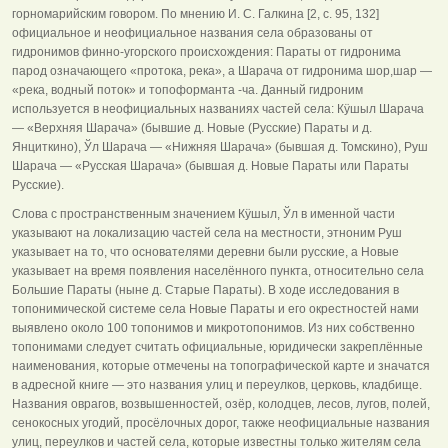
горномарийским говором. По мнению И. С. Галкина [2, с. 95, 132]
официальное и неофициальное названия села образованы от
гидронимов финно-угорского происхождения: Параты от гидронима
парод означающего «протока, река», а Шарача от гидронима шор,шар —
«река, водный поток» и топоформанта -ча. Данный гидроним
используется в неофициальных названиях частей села: Кÿшыл Шарача
— «Верхняя Шарача» (бывшие д. Новые (Русские) Параты и д.
Янциткино), Ўл Шарача — «Нижняя Шарача» (бывшая д. Томскино), Руш
Шарача — «Русская Шарача» (бывшая д. Новые Параты или Параты
Русские).
Слова с пространственным значением Кÿшыл, Ўл в именной части
указывают на локализацию частей села на местности, этноним Руш
указывает на то, что основателями деревни были русские, а Новые
указывает на время появления населённого пункта, относительно села
Большие Параты (ныне д. Старые Параты). В ходе исследования в
топонимической системе села Новые Параты и его окрестностей нами
выявлено около 100 топонимов и микротопонимов. Из них собственно
топонимами следует считать официальные, юридически закреплённые
наименования, которые отмечены на топографической карте и значатся
в адресной книге — это названия улиц и переулков, церковь, кладбище.
Названия оврагов, возвышенностей, озёр, колодцев, лесов, лугов, полей,
сенокосных угодий, просёлочных дорог, также неофициальные названия
улиц, переулков и частей села, которые известны только жителям села