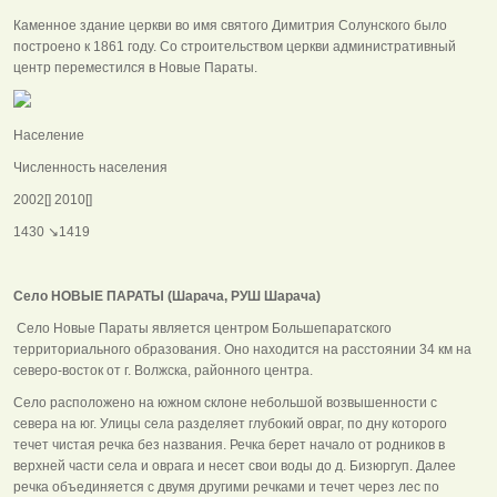
Каменное здание церкви во имя святого Димитрия Солунского было
построено к 1861 году. Со строительством церкви административный
центр переместился в Новые Параты.
Население
Численность населения
2002[] 2010[]
1430 ↘1419
Село НОВЫЕ ПАРАТЫ (Шарача, РУШ Шарача)
Село Новые Параты является центром Большепаратского
территориального образования. Оно находится на расстоянии 34 км на
северо-восток от г. Волжска, районного центра.
Село расположено на южном склоне небольшой возвышенности с
севера на юг. Улицы села разделяет глубокий овраг, по дну которого
течет чистая речка без названия. Речка берет начало от родников в
верхней части села и оврага и несет свои воды до д. Бизюргуп. Далее
речка объединяется с двумя другими речками и течет через лес по