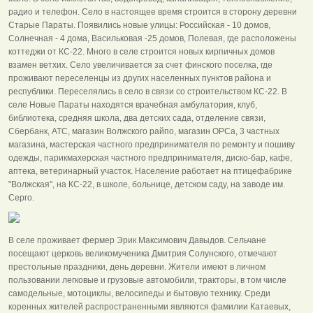
радио и телефон. Село в настоящее время строится в сторону деревни
Старые Параты. Появились новые улицы: Российская - 10 домов,
Солнечная - 4 дома, Васильковая -25 домов, Полевая, где расположены
коттеджи от КС-22. Много в селе строится новых кирпичных домов
взамен ветхих. Село увеличивается за счет финского поселка, где
проживают переселенцы из других населенных пунктов района и
республики. Переселялись в село в связи со строительством КС-22. В
селе Новые Параты находятся врачебная амбулатория, клуб,
библиотека, средняя школа, два детских сада, отделение связи,
Сбербанк, АТС, магазин Волжского райпо, магазин ОРСа, 3 частных
магазина, мастерская частного предпринимателя по ремонту и пошиву
одежды, парикмахерская частного предпринимателя, диско-бар, кафе,
аптека, ветеринарный участок. Население работает на птицефабрике
"Волжская", на КС-22, в школе, больнице, детском саду, на заводе им.
Серго.
В селе проживает фермер Эрик Максимович Давыдов. Сельчане
посещают церковь великомученика Дмитрия Солунского, отмечают
престольные праздники, день деревни. Жители имеют в личном
пользовании легковые и грузовые автомобили, тракторы, в том числе
самодельные, мотоциклы, велосипеды и бытовую технику. Среди
коренных жителей распространенными являются фамилии Катаевых,