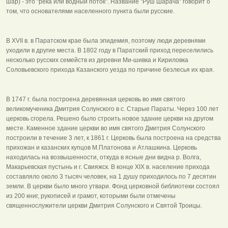
шар) - это "река или водный поток". Название "Руш Шарача" говорит о
том, что основателями населенного пункта были русские.
В XVII в. в Паратском крае была эпидемия, поэтому люди деревнями
уходили в другие места. В 1802 году в Паратский приход переселились
несколько русских семейств из деревни Ми-шивка и Кириловка
Соловьевского прихода Казанского уезда по причине безлесья их края.
В 1747 г. была построена деревянная церковь во имя святого
великомученика Дмитрия Солунского в с. Старые Параты. Через 100 лет
церковь сгорела. Решено было строить новое здание церкви на другом
месте. Каменное здание церкви во имя святого Дмитрия Солунского
построили в течение 3 лет, к 1861 г. Церковь была построена на средства
прихожан и казанских купцов М.Платонова и Атлашкина. Церковь
находилась на возвышенности, откуда в ясные дни видна р. Волга,
Макарьевская пустынь и г. Свияжск. В конце XIX в. население прихода
составляло около 3 тысяч человек, на 1 душу приходилось по 7 десятин
земли. В церкви было много утвари. Фонд церковной библиотеки состоял
из 200 книг, рукописей и грамот, которыми были отмечены
священнослужители церкви Дмитрия Солунского и Святой Троицы.