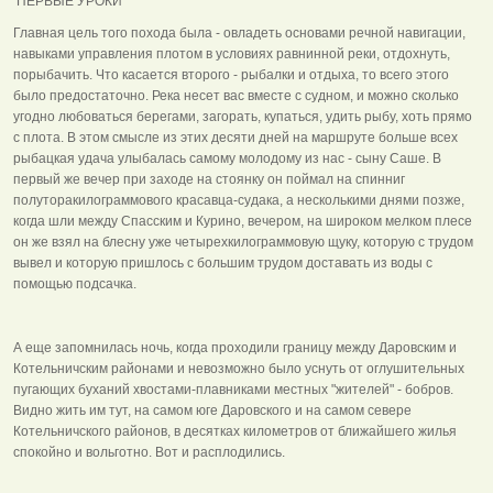
ПЕРВЫЕ УРОКИ
Главная цель того похода была - овладеть основами речной навигации,
навыками управления плотом в условиях равнинной реки, отдохнуть,
порыбачить. Что касается второго - рыбалки и отдыха, то всего этого
было предостаточно. Река несет вас вместе с судном, и можно сколько
угодно любоваться берегами, загорать, купаться, удить рыбу, хоть прямо
с плота. В этом смысле из этих десяти дней на маршруте больше всех
рыбацкая удача улыбалась самому молодому из нас - сыну Саше. В
первый же вечер при заходе на стоянку он поймал на спинниг
полуторакилограммового красавца-судака, а несколькими днями позже,
когда шли между Спасским и Курино, вечером, на широком мелком плесе
он же взял на блесну уже четырехкилограммовую щуку, которую с трудом
вывел и которую пришлось с большим трудом доставать из воды с
помощью подсачка.
А еще запомнилась ночь, когда проходили границу между Даровским и
Котельничским районами и невозможно было уснуть от оглушительных
пугающих буханий хвостами-плавниками местных "жителей" - бобров.
Видно жить им тут, на самом юге Даровского и на самом севере
Котельничского районов, в десятках километров от ближайшего жилья
спокойно и вольготно. Вот и расплодились.