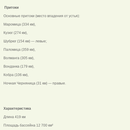
Притоки
Основные притоки (место впадения от устья):
Маромица (334 км),
Кузюг (274 км),
Шубрюг (154 км) — левые;
Паломица (359 км),
Волманга (305 км),
Вонданка (179 км),
Кобра (106 км),
Ночная Черняница (31 км) — правые.
Характеристика
Длина 419 км
Площадь бассейна 12 700 км²