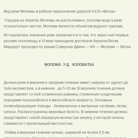
Вид реки Моломы в районе пересечения дорогой А119 «Вятка»
Городов на берегах Моломы не расположено, поэтому вода в реке
относительно чистая. Молома является объектом водного туризма.
Историческое значение реки заключается в том, что через неё первые
русские поселенцы в XI веке приходили достигали берегов Вятки.
Маршрут проходил по рекам Северная Двина — Юг — Молома — Вятка.
МОЛОМА У Д. ХОЛОВАТКА
Долина реки в верхнем и среднем течении имеет ширину от одного до
трёх километров, а в нижнем - до 5-10 км. В верхнем течении долина
представляет со бой сглаженную равнину, сложенную осадочными
породами палеозойского и мезозойского возраста. Основные
почвообразующие породы - безвалунные и валунные суглинки, пески,
супеси. Распространены верховые болота. В нижнем течении долина
представляет собой обширную волнистую низину, у которой склоны
сливаются с прилегающей местностью.
Пойма в верхнем течении низкая, шириной не более 0,5 км,