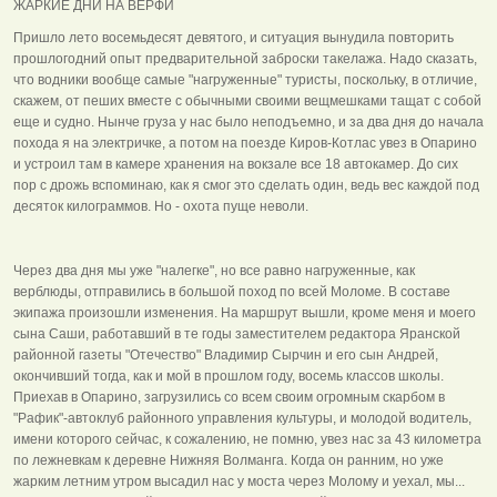
ЖАРКИЕ ДНИ НА ВЕРФИ
Пришло лето восемьдесят девятого, и ситуация вынудила повторить
прошлогодний опыт предварительной заброски такелажа. Надо сказать,
что водники вообще самые "нагруженные" туристы, поскольку, в отличие,
скажем, от пеших вместе с обычными своими вещмешками тащат с собой
еще и судно. Нынче груза у нас было неподъемно, и за два дня до начала
похода я на электричке, а потом на поезде Киров-Котлас увез в Опарино
и устроил там в камере хранения на вокзале все 18 автокамер. До сих
пор с дрожь вспоминаю, как я смог это сделать один, ведь вес каждой под
десяток килограммов. Но - охота пуще неволи.
Через два дня мы уже "налегке", но все равно нагруженные, как
верблюды, отправились в большой поход по всей Моломе. В составе
экипажа произошли изменения. На маршрут вышли, кроме меня и моего
сына Саши, работавший в те годы заместителем редактора Яранской
районной газеты "Отечество" Владимир Сырчин и его сын Андрей,
окончивший тогда, как и мой в прошлом году, восемь классов школы.
Приехав в Опарино, загрузились со всем своим огромным скарбом в
"Рафик"-автоклуб районного управления культуры, и молодой водитель,
имени которого сейчас, к сожалению, не помню, увез нас за 43 километра
по лежневкам к деревне Нижняя Волманга. Когда он ранним, но уже
жарким летним утром высадил нас у моста через Молому и уехал, мы...