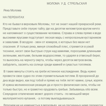
МОЛОМА У Д. СТРЕЛЬСКАЯ
Река Молома
НА ПЕРЕКАТАХ
Кто не бывал в верховьях Моломы, тот не знает нашей прекрасной реки.
Представьте себе глухую тайгу, где на десятки километров кругом ничто
не напоминает о существовании человека. Справа и слева прямо к воде
высокими ярусами подступает лесная марь с непролазным кустарником
и завалами. В воздухе - звон от комаров, о которых без мази нет
спасения. И только река, минуя спокойный плес, стремится в узкой
теснине, несет свои быстрые струи над камнями, поросшими длинными
зелеными, желтыми, белыми водорослями, то ударяя в отвесный берег,
то выносясь на черноту омута, чтобы через десяток метров вновь
забурлить, засиять на солнце среди камней и сукастых топляков.
В такие минуты стоять на греби истинное наслаждение. Ведь нужно
провести свое судно по этим стремительным петлям. В прозрачной до
дна воде видно, как под тобой и прямо на тебя летят камни, сучья, коряги.
И нужна молниеносная реакция да и просто физическая сила, чтобы не
только быстро, но и грамотно орудовать гребью. Забываешь обо всем.
Секундное отвлечение может дорого стоить - по меньшей мере
малоприятного купания, - а потому выкладываешься.
Впрочем ни на каменистых в верховьях, ни на песчанных ниже перекатах