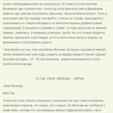
ничего непредвиденного не произошло. От самого устья притока
Волманги, где строили плот, почти до села Красного уже в Даровском
районе, где участки посложнее, чем ниже, прошли благополучно. Хотя в
некоторых местах прежде чем выйти с плеса на стрежь, приходилось
причаливать и с берега выбирать из многочисленных рукавов самый
подходящий. Случались и ошибки и "зевки", и тогда хрустели по камням
камеры, ломались, уткнувшись в валуны, гре5и. Но это только бодрило
экипаж, приносило счастливые, хотя и хлопотные минуты борьбы за
выживание и спортивного азарта.
Чем ближе к устью, тем спокойнее Молома. Больше становится мелей,
более внимательно уже надо следить за фарватером и струей. Однако
высокая посадка - 15 - 20 сантиметров - давала возможность плоту
пройти почти везде.
УСТЬЕ РЕКИ МОЛОМА - ВЯТКА
Река Молома
МОСТЫ
О мостах стоит сказать отдельно, поскольку они для туриста-водника
хуже всяких порогов, что новые, что старые. На Моломе мы хлебнули с
ними лиха, потому что, как войдешь сверху в Даровской район, так и