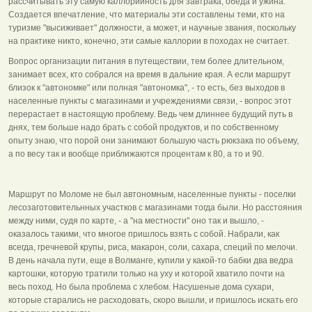
рассчитывать эту самую каллорийность для завтрака, обеда и ужина.
Создается впечатление, что материалы эти составлены теми, кто на
туризме "высиживает" должности, а может, и научные звания, поскольку
на практике никто, конечно, эти самые каллории в походах не считает.
Вопрос организации питания в путеществии, тем более длительном,
занимает всех, кто собрался на время в дальние края. А если маршрут
близок к "автономке" или полная "автономка", - то есть, без выходов в
населенные пункты с магазинами и учреждениями связи, - вопрос этот
перерастает в настоящую проблему. Ведь чем длиннее будущий путь в
днях, тем больше надо брать с собой продуктов, и по собственному
опыту знаю, что порой они занимают большую часть рюкзака по объему,
а по весу так и вообще приближаются процентам к 80, а то и 90.
Маршрут по Моломе не был автономным, населенные пункты - поселки
лесозаготовительнных участков с магазинами тогда были. Но расстояния
между ними, судя по карте, - а "на местности" оно так и вышло, -
оказалось такими, что многое пришлось взять с собой. Набрали, как
всегда, гречневой крупы, риса, макарон, соли, сахара, специй по мелочи.
В день начала пути, еще в Волманге, купили у какой-то бабки два ведра
картошки, которую тратили только на уху и которой хватило почти на
весь поход. Но была проблема с хлебом. Насушеные дома сухари,
которые старались не расходовать, скоро вышли, и пришлось искать его