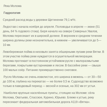
Река Молома
Гидрология
Средний расход воды у деревни Щетиненки 79,1 м³/с.
Ледостав с начала ноября до апреля. Половодье в апреле — июне (51
день, 64 % годового стока). Беря начало на севере Северных Увалов,
Молома пересекает их в широкой долине. В верхнем и среднем течении
ширина долины реки незначительна, в нижнем — увеличивается до 5—
10 км.
Левобережная пойма в низовьях занята обширными лугами реки Вятки. В
этом участке пойма реки нуждается в осушительной мелиорации.
Молома протекает в постоянном устойчивом русле с малоразмытыми
берегами, покрытыми кустарниками и лесом. В бассейне реки — свыше
100 малых озёр. Питание преимущественно снеговое.
Русло Моломы не очень извилистое, его ширина в межень — от 30—50
до 100 м, глубина на перекатах — не более 0,5 м. Судоходство возможно
только в паводковый период — весной и осенью, на 302 км от устья.
Наиболее крупные населённые пункты, стоящие на Моломе: сёла
Молома, Окатьево, Спасское, Курино, Юрьево. Ближе к устью, реку
пересекает федеральная автомобильная дорога А119 «Вятка».