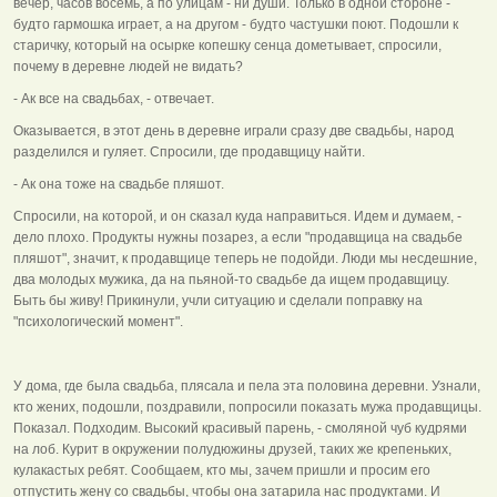
вечер, часов восемь, а по улицам - ни души. Только в одной стороне -
будто гармошка играет, а на другом - будто частушки поют. Подошли к
старичку, который на осырке копешку сенца дометывает, спросили,
почему в деревне людей не видать?
- Ак все на свадьбах, - отвечает.
Оказывается, в этот день в деревне играли сразу две свадьбы, народ
разделился и гуляет. Спросили, где продавщицу найти.
- Ак она тоже на свадьбе пляшот.
Спросили, на которой, и он сказал куда направиться. Идем и думаем, -
дело плохо. Продукты нужны позарез, а если "продавщица на свадьбе
пляшот", значит, к продавщице теперь не подойди. Люди мы несдешние,
два молодых мужика, да на пьяной-то свадьбе да ищем продавщицу.
Быть бы живу! Прикинули, учли ситуацию и сделали поправку на
"психологический момент".
У дома, где была свадьба, плясала и пела эта половина деревни. Узнали,
кто жених, подошли, поздравили, попросили показать мужа продавщицы.
Показал. Подходим. Высокий красивый парень, - смоляной чуб кудрями
на лоб. Курит в окружении полудюжины друзей, таких же крепеньких,
кулакастых ребят. Сообщаем, кто мы, зачем пришли и просим его
отпустить жену со свадьбы, чтобы она затарила нас продуктами. И