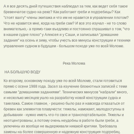
А я все десять дней путешествия наблюдал за тем, как ведет себя такое
бревенчатое судно на реке? Как работают греби и подгребицы? Как
"стоят вахту" члены экипажа и что им не нравится в управлении плотом?
Что не нравится мне, когда на греби сам? И все это изучал - не то слово
внимательно,- а прямо-таки въедливо и постоянно спрашивал о том, "что
в нашем судне плохо" у Алексея и у Саши, и записывал "домашние
задания" на осень и зиму, чтобы учесть все минусы конструкции и техники
управления судном в будущем - большом походе уже по всей Моломе.
Река Молома
НА БОЛЬШУЮ ВОДУ
Ко второму, основному походу уже по всей Моломе, стали готовиться
прямо с осени 1988 года. Засел за изучение блокнотных записей с теми
самыми "домашними заданиями". Технических минусов "набрали" много,
и несколько месяцев ушло на разработку новой конструкции судна и
такелажа. Самое главное, - решено было раз и навсегда отказаться от
бревен как элементов плавучести: тяжелы, намокают, малодоступны в
добывании - нужно иметь что-то свое и транспортабельное. Тяжелы и
неотцентрованы, а потому очень неудобны в работе были греби, а
уключины их вообще не выдерживали никакой критики. Требовала
замены на более совершенную и надежную конструкция подгребиц.