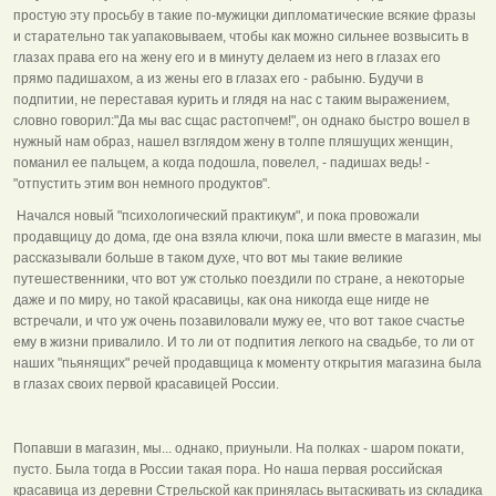
простую эту просьбу в такие по-мужицки дипломатические всякие фразы
и старательно так уапаковываем, чтобы как можно сильнее возвысить в
глазах права его на жену его и в минуту делаем из него в глазах его
прямо падишахом, а из жены его в глазах его - рабыню. Будучи в
подпитии, не переставая курить и глядя на нас с таким выражением,
словно говорил:"Да мы вас сщас растопчем!", он однако быстро вошел в
нужный нам образ, нашел взглядом жену в толпе пляшущих женщин,
поманил ее пальцем, а когда подошла, повелел, - падишах ведь! -
"отпустить этим вон немного продуктов".
Начался новый "психологический практикум", и пока провожали
продавщицу до дома, где она взяла ключи, пока шли вместе в магазин, мы
рассказывали больше в таком духе, что вот мы такие великие
путешественники, что вот уж столько поездили по стране, а некоторые
даже и по миру, но такой красавицы, как она никогда еще нигде не
встречали, и что уж очень позавиловали мужу ее, что вот такое счастье
ему в жизни привалило. И то ли от подпития легкого на свадьбе, то ли от
наших "пьянящих" речей продавщица к моменту открытия магазина была
в глазах своих первой красавицей России.
Попавши в магазин, мы... однако, приуныли. На полках - шаром покати,
пусто. Была тогда в России такая пора. Но наша первая российская
красавица из деревни Стрельской как принялась вытаскивать из складика