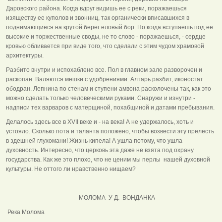
Даровского района. Когда вдруг видишь ее с реки, поражаешься
изяществу ее куполов и звонниц, так органически вписавшихся в
поднимающиеся на крутой берег еловый бор. Но когда вступаешь под ее
высокие и торжественные своды, не то слово - поражаешься, - сердце
кровью обливается при виде того, что сделали с этим чудом храмовой
архитектуры.
Разбито внутри и испохаблено все. Пол в главном зале разворочен и
раскопан. Валяются мешки с удобрениями. Алтарь разбит, иконостат
ободран. Лепнина по стенам и ступени амвона расколочены так, как это
можно сделать только человеческими руками. Снаружи и изнутри -
надписи тех варваров с матерщиной, похабщиной и датами пребывания.
Делалось здесь все в ХVII веке и - на века! А не удержалось, хоть и
устояло. Сколько пота и таланта положено, чтобы возвести эту прелесть
в здешней глухомани! Жизнь кипела! А ушла потому, что ушла
духовность. Интересно, что церковь эта даже не взята под охрану
государства. Как же это плохо, что не ценим мы перлы нашей духовной
культуры. Не оттого ли нравственно нищаем?
МОЛОМА У Д. ВОНДАНКА
Река Молома