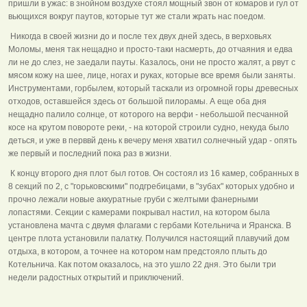
пришли в ужас: в знойном воздухе стоял мощный звон от комаров и гул от
вьющихся вокруг паутов, которые тут же стали жрать нас поедом.
Никогда в своей жизни до и после тех двух дней здесь, в верховьях
Моломы, меня так нещадно и просто-таки насмерть, до отчаяния и едва
ли не до слез, не заедали пауты. Казалось, они не просто жалят, а рвут с
мясом кожу на шее, лице, ногах и руках, которые все время были заняты.
Инструментами, горбылем, который таскали из огромной горы древесных
отходов, оставшейся здесь от большой пилорамы. А еще оба дня
нещадно палило солнце, от которого на верфи - небольшой песчанной
косе на крутом повороте реки, - на которой строили судно, некуда было
деться, и уже в перввй день к вечеру меня хватил солнечный удар - опять
же первый и последний пока раз в жизни.
К концу второго дня плот был готов. Он состоял из 16 камер, собранных в
8 секций по 2, с "горьковскими" подгребицами, в "зубах" которых удобно и
прочно лежали новые аккуратные груби с желтыми фанерными
лопастями. Секции с камерами покрывал настил, на котором была
установлена мачта с двумя флагами с гербами Котельнича и Яранска. В
центре плота установили палатку. Получился настоящий плавучий дом
отдыха, в котором, а точнее на котором нам предстояло плыть до
Котельнича. Как потом оказалось, на это ушло 22 дня. Это были три
недели радостных открытий и приключений.