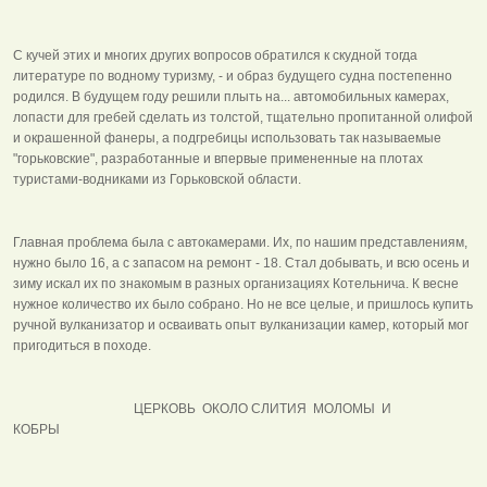
С кучей этих и многих других вопросов обратился к скудной тогда
литературе по водному туризму, - и образ будущего судна постепенно
родился. В будущем году решили плыть на... автомобильных камерах,
лопасти для гребей сделать из толстой, тщательно пропитанной олифой
и окрашенной фанеры, а подгребицы использовать так называемые
"горьковские", разработанные и впервые примененные на плотах
туристами-водниками из Горьковской области.
Главная проблема была с автокамерами. Их, по нашим представлениям,
нужно было 16, а с запасом на ремонт - 18. Стал добывать, и всю осень и
зиму искал их по знакомым в разных организациях Котельнича. К весне
нужное количество их было собрано. Но не все целые, и пришлось купить
ручной вулканизатор и осваивать опыт вулканизации камер, который мог
пригодиться в походе.
ЦЕРКОВЬ ОКОЛО СЛИТИЯ МОЛОМЫ И
КОБРЫ