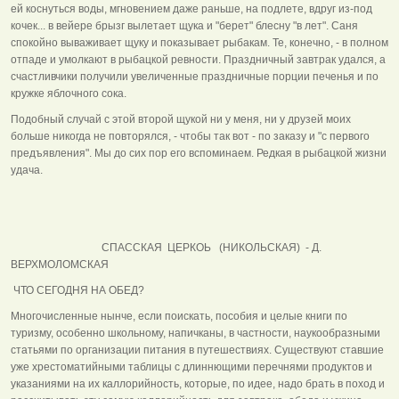
ей коснуться воды, мгновением даже раньше, на подлете, вдруг из-под
кочек... в вейере брызг вылетает щука и "берет" блесну "в лет". Саня
спокойно вываживает щуку и показывает рыбакам. Те, конечно, - в полном
отпаде и умолкают в рыбацкой ревности. Праздничный завтрак удался, а
счастливчики получили увеличенные праздничные порции печенья и по
кружке яблочного сока.
Подобный случай с этой второй щукой ни у меня, ни у друзей моих
больше никогда не повторялся, - чтобы так вот - по заказу и "с первого
предъявления". Мы до сих пор его вспоминаем. Редкая в рыбацкой жизни
удача.
СПАССКАЯ ЦЕРКОЬ (НИКОЛЬСКАЯ) - Д.
ВЕРХМОЛОМСКАЯ
ЧТО СЕГОДНЯ НА ОБЕД?
Многочисленные нынче, если поискать, пособия и целые книги по
туризму, особенно школьному, напичканы, в частности, наукообразными
статьями по организации питания в путешествиях. Существуют ставшие
уже хрестоматийными таблицы с длиннющими перечнями продуктов и
указаниями на их каллорийность, которые, по идее, надо брать в поход и