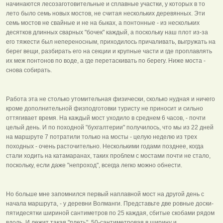
начинаются лесозаготовительные и сплавные участки, у которых в то
лето было семь новых мостов, не считая нескольких деревянных. Эти
семь мостов не свайные и не на быках, а понтонные - из нескольких
десятков длинных сварных "бочек" каждый, а поскольку наш плот из-за
его тяжести был непереносным, приходилось причаливать, выгружать на
берег вещи, разбирать его на секции и крупные части и где проплавлять
их меж понтонов по воде, а где перетаскивать по берегу. Ниже моста -
снова собирать.
Работа эта не столько утомительная физически, сколько нудная и ничего
кроме дополнительной физподготовки туристу не приносит и сильно
оттягивает время. На каждый мост уходило в среднем 6 часов, - почти
целый день. И по походной "бухгалтерии" получилось, что мы из 22 дней
на маршруте 7 потратили только на мосты - целую неделю из трех
походных - очень расточительно. Несколькими годами позднее, когда
стали ходить на катамаранах, таких проблем с мостами почти не стало,
поскольку, если даже "непроход", всегда легко можно обнести.
Но больше мне запомнился первый наплавной мост на другой день с
начала маршрута, - у деревни Волманги. Представьте две ровные доски-
пятидесятки шириной сантиметров по 25 каждая, сбитые скобами рядом
вдоль. И лежит такая "плеть", 50-сантиметровая в ширину и