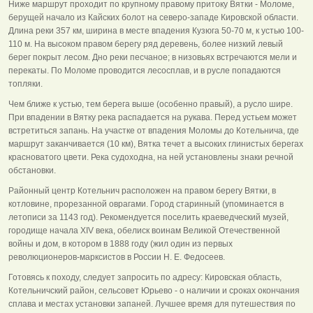
Ниже маршрут проходит по крупному правому притоку Вятки - Моломе,
берущей начало из Кайских болот на северо-западе Кировской области.
Длина реки 357 км, ширина в месте впадения Кузюга 50-70 м, к устью 100-
110 м. На высоком правом берегу ряд деревень, более низкий левый
берег покрыт лесом. Дно реки песчаное; в низовьях встречаются мели и
перекаты. По Моломе проводится лесосплав, и в русле попадаются
топляки.
Чем ближе к устью, тем берега выше (особенно правый), а русло шире.
При впадении в Вятку река распадается на рукава. Перед устьем может
встретиться запань. На участке от впадения Моломы до Котельнича, где
маршрут заканчивается (10 км), Вятка течет а высоких глинистых берегах
красноватого цвети. Река судоходна, на ней установлены знаки речной
обстановки.
Районный центр Котельнич расположен на правом берегу Вятки, в
котловине, прорезанной оврагами. Город старинный (упоминается в
летописи за 1143 год). Рекомендуется поселить краеведческий музей,
городище начала XIV века, обелиск воинам Великой Отечественной
войны и дом, в котором в 1888 году (жил один из первых
революционеров-марксистов в России Н. Е. Федосеев.
Готовясь к походу, следует запросить по адресу: Кировская область,
Котельничский район, сельсовет Юрьево - о наличии и сроках окончания
сплава и местах установки запаней. Лучшее время для путешествия по