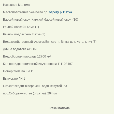
Название Молома
Местоположение 544 км по пр.
берегу р. Вятка
Бассейновый округ Камский бассейновый округ (10)
Речной бассейн Кама (1)
Речной подбассейн Вятка (3)
Водохозяйственный участок Вятка от г. Вятка до г. Котельнич (3)
Длина водотока 419 км
Водосборная площадь 12700 км²
Код по гидрологической изученности 111103497
Номер тома по ГИ 11
Выпуск по ГИ 1
Объект входит в перечень водных путей РФ
пос.Суборь — устье (р.Вятка): 204 км
Река Молома