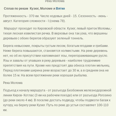
Река Молома
Сплав по рекам Кузюг, Моломе и
Вятке
Протяженность - 370 км. Число ходовых дней - 15. Сезонность - июнь -
август. Категория сложности - I (схема 78).
Маршрут проходит по Кировской области. Кузюг, левый приток Моломы,-
тихая лесная извилистая речка. В верховье она так узка, что вершины
деревьев с обоих берегов образуют зеленый тоннель.
Берега невысокие, покрыты густым лесом, богатым ягодами и грибами.
Ниже берега повышаются, становятся холмистыми. На реке деревень
нет, но об их присутствии напоминают язы, перегораживающие русло.
Язы и завалы от упавших в реку деревьев - наиболее трудоемкие
препятствия на пути. Кроме них предстоят два обноса плотин мельниц.
Перед плотинами ширина реки возрастает до 30 м, а в среднем она не
более 15 м. На всем протяжении реки хорошая рыбалка.
Река Молома
Подъезд к началу маршрута - от разъезда Безбожник железнодорожной
линии Киров- Котлас (3 км на рабочем поезде) или от разъезда Рогозино
(до реки около 4 км). В поселке достать подводу, чтобы подвезти багаж к
хутору, на берегу реки Кузюг. Путь по реке до устья составляет 100-110
км.