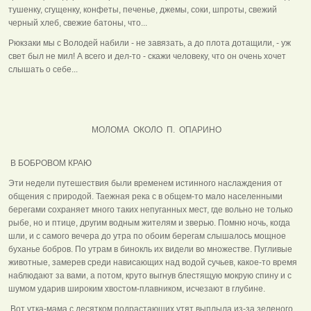
тушенку, сгущенку, конфеты, печенье, джемы, соки, шпроты, свежий
черный хлеб, свежие батоны, что...
Рюкзаки мы с Володей набили - не завязать, а до плота дотащили, - уж
свет был не мил! А всего и дел-то - скажи человеку, что он очень хочет
слышать о себе...
МОЛОМА ОКОЛО П. ОПАРИНО
В БОБРОВОМ КРАЮ
Эти недели путешествия были временем истинного наслаждения от
общения с природой. Таежная река с в общем-то мало населенными
берегами сохраняет много таких непуганных мест, где вольно не только
рыбе, но и птице, другим водным жителям и зверью. Помню ночь, когда
шли, и с самого вечера до утра по обоим берегам слышалось мощное
буханье бобров. По утрам в бинокль их видели во множестве. Пугливые
животные, замерев среди нависающих над водой сучьев, какое-то время
наблюдают за вами, а потом, круто выгнув блестящую мокрую спину и с
шумом ударив широким хвостом-плавником, исчезают в глубине.
Вот утка-мама с десятком подрастающих утят выплыла из-за зеленого