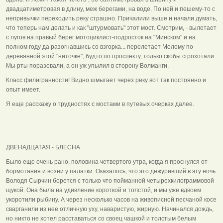
двадцатиметровая в длину, меж берегами, на воде. По ней и пешему-то с
непривычки переходить реку страшно. Причалили выше и начали думать,
что теперь нам делать и как "штурмовать" этот мост. Смотрим, - вылетает
с лугов на правый берег мотоциклист-подросток на "Минском" и на
полном году да разогнавшись со взгорка... перелетает Молому по
деревянной этой "ниточке", будто по проспекту, только скобы сгрохотали.
Мы рты поразевали, а он уж упылил в сторону Волманги.
Класс филигранности! Видно шмыгает через реку вот так постоянно и
опыт имеет.
Я еще расскажу о трудностях с мостами в путевых очерках далее.
ДВЕНАДЦАТАЯ - БЛЕСНА
Было еще очень рано, половина четвертого утра, когда я проснулся от
бормотания и возни у палатки. Оказалось, что это дежуривший в эту ночь
Володя Сырчин борется с только что пойманной четырехкилограммовой
щукой. Она была на удивление короткой и толстой, и мы уже вдвоем
укоротили рыбину. А через несколько часов на живописной песчаной косе
сварганили из нее отличную уху, наваристую, жирную. Начинался дождь,
но никто не хотел расставаться со своец чашкой и толстым белым