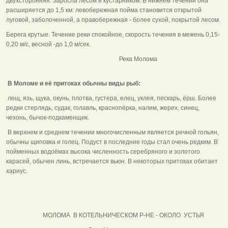
двухсторонняя. Заросла лесом и кустарником. В нижнем течении она
расширяется до 1,5 км: левобережная пойма становится открытой
луговой, заболоченной, а правобережная - более сухой, покрытой лесом.
Берега крутые. Течение реки спокойное, скорость течения в межень 0,15-
0,20 м/с, весной -до 1,0 м/сек.
Река Молома
В Моломе и её притоках обычны виды рыб:
лещ, язь, щука, окунь, плотва, густера, елец, уклея, пескарь, ёрш. Более
редки стерлядь, судак, голавль, краснопёрка, налим, жерех, синец,
чехонь, бычок-подкаменщик.
В верхнем и среднем течении многочисленным является речной гольян,
обычны щиповка и голец. Подуст в последние годы стал очень редким. В
пойменных водоёмах высока численность серебряного и золотого
карасей, обычен линь, встречается вьюн. В некоторых притоках обитает
хариус.
МОЛОМА В КОТЕЛЬНИЧЕСКОМ Р-НЕ - ОКОЛО УСТЬЯ