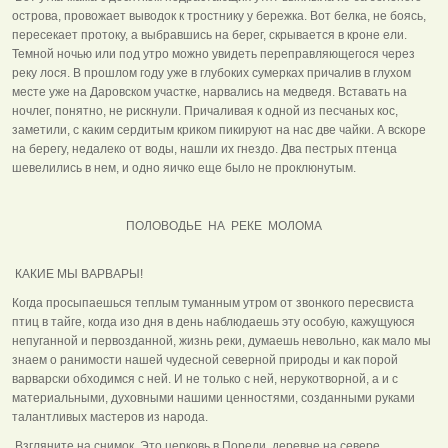
острова, провожает выводок к тростнику у бережка. Вот белка, не боясь,
пересекает протоку, а выбравшись на берег, скрывается в кроне ели.
Темной ночью или под утро можно увидеть переправляющегося через
реку лося. В прошлом году уже в глубоких сумерках причалив в глухом
месте уже на Даровском участке, нарвались на медведя. Вставать на
ночлег, понятно, не рискнули. Причаливая к одной из песчаных кос,
заметили, с каким сердитым криком пикируют на нас две чайки. А вскоре
на берегу, недалеко от воды, нашли их гнездо. Два пестрых птенца
шевелились в нем, и одно яичко еще было не проклюнутым.
ПОЛОВОДЬЕ НА РЕКЕ МОЛОМА
КАКИЕ МЫ ВАРВАРЫ!
Когда просыпаешься теплым туманным утром от звонкого пересвиста
птиц в тайге, когда изо дня в день наблюдаешь эту особую, кажущуюся
непуганной и первозданной, жизнь реки, думаешь невольно, как мало мы
знаем о ранимости нашей чудесной северной природы и как порой
варварски обходимся с ней. И не только с ней, нерукотворной, а и с
материальными, духовными нашими ценностями, созданными руками
талантливых мастеров из народа.
Взгляните на снимок. Это церковь в Порели, деревне на севере