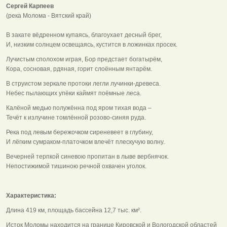
Сергей Карпеев
(река Молома - Вятский край)
В закате вёдренном купаясь, благоухает десный брег,
И, низким солнцем освещаясь, кустится в ложинках просек.
Лучистым сполохом играя, Бор предстает богатырём,
Кора, сосновая, рдяная, горит слоённым янтарём.
В струистом зеркале протоки легли лучинки-древеса.
Небес пылающих упёки каймят поёмные леса.
Калёной медью полужённа под яром тихая вода –
Течёт к излучине томлённой розово-синяя руда.
Река под левым бережочком сиреневеет в глубину,
И лёгким сумраком-платочком влечёт плескучую волну.
Вечерней терпкой синевою пропитан в лыве вербнячок.
Непостижимой тишиною речной охвачен уголок.
Характеристика:
Длина 419 км, площадь бассейна 12,7 тыс. км².
Исток Моломы находится на границе Кировской и Вологодской областей