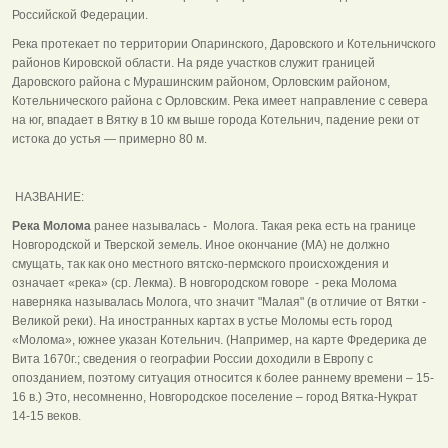
Российской Федерации.
Река протекает по территории Опаринского, Даровского и Котельничского
районов Кировской области. На ряде участков служит границей
Даровского района с Мурашинским районом, Орловским районом,
Котельнического района с Орловским. Река имеет направление с севера
на юг, впадает в Вятку в 10 км выше города Котельнич, падение реки от
истока до устья — примерно 80 м.
НАЗВАНИЕ:
Река Молома
ранее называлась - Молога. Такая река есть на границе
Новгородской и Тверской земель. Иное окончание (МА) не должно
смущать, так как оно местного вятско-пермского происхождения и
означает «река» (ср. Лекма). В новгородском говоре - река Молома
наверняка называлась Молога, что значит "Малая" (в отличие от Вятки -
Великой реки). На иностранных картах в устье Моломы есть город
«Молома», южнее указан Котельнич. (Например, на карте Фредерика де
Вита 1670г.; сведения о географии России доходили в Европу с
опозданием, поэтому ситуация относится к более раннему времени – 15-
16 в.) Это, несомненно, Новгородское поселение – город Вятка-Нукрат
14-15 веков.