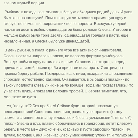
звеном щучьей порции.
Рыбачил в походе весь экипаж, и без ухи обходился редкий день. И улов
был в основном щучий. Помню вторую четырехкилограммовую щуку и
вторую, но поменьше, жировавших после нереста. В желудке у одной
насчитал десять рыбок, одиннадцатой была роковая блесна. У второй в
желудке рыбок было тоже десять, одиннадцатая торчала в пасти, еще
незаглоченная, а блесна было уже двенадцатой.
В день рыбака, 9 июля, с раннего утра все активно спиннинговали.
Блесны летали направо и налево, но первому фортуна улыбнулась
Володе: поймал щуку на кило с лишним. Становилось жарко, и перед
причаливанием бросили греби и прилегли позагорать. Смотрим, на
правом берегу рыбаки. Поздоровались с ними, поздравили с праздником,
спросили, естественно, как клев. Оказывается, в рыбацкий праздник по
закону подлости клева у них не было вообще. Тогда мы похвастались, что
у нас есть щука, и показали Володин трофей. С берега заметили, что,
мол, тоже не густо.
- Ах, "не густо"? Без проблем! Сейчас будет вторая! - воскликнул
неожиданно мой Саня, взял спиннинг, размахнулся красиво (к тому
времени спиннинговать научились все и блесны укладывали "в пятачок"),
гляжу - блесна и груз, плавно оборачиваясь в траектории, летят к левому
берегу, в место меж двух кочечек, красивых и густо заросших травой. Ну,
думаю, молодец Саня, - сейчас блесну меж кочечек "уложит". И только бы