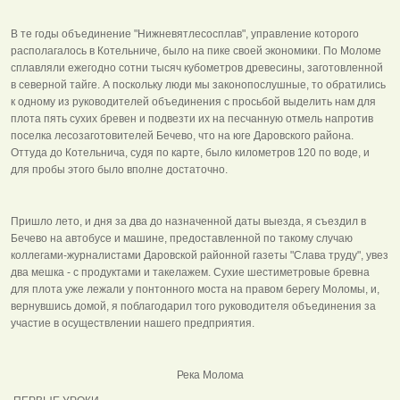
В те годы объединение "Нижневятлесосплав", управление которого
располагалось в Котельниче, было на пике своей экономики. По Моломе
сплавляли ежегодно сотни тысяч кубометров древесины, заготовленной
в северной тайге. А поскольку люди мы законопослушные, то обратились
к одному из руководителей объединения с просьбой выделить нам для
плота пять сухих бревен и подвезти их на песчанную отмель напротив
поселка лесозаготовителей Бечево, что на юге Даровского района.
Оттуда до Котельнича, судя по карте, было километров 120 по воде, и
для пробы этого было вполне достаточно.
Пришло лето, и дня за два до назначенной даты выезда, я съездил в
Бечево на автобусе и машине, предоставленной по такому случаю
коллегами-журналистами Даровской районной газеты "Слава труду", увез
два мешка - с продуктами и такелажем. Сухие шестиметровые бревна
для плота уже лежали у понтонного моста на правом берегу Моломы, и,
вернувшись домой, я поблагодарил того руководителя объединения за
участие в осуществлении нашего предприятия.
Река Молома