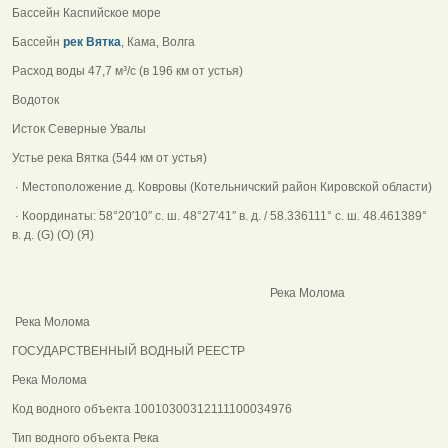
Бассейн Каспийское море
Бассейн
рек Вятка
, Кама, Волга
Расход воды 47,7 м³/с (в 196 км от устья)
Водоток
Исток Северные Увалы
Устье река Вятка (544 км от устья)
· Местоположение д. Ковровы (Котельничский район Кировской области)
· Координаты: 58°20′10″ с. ш. 48°27′41″ в. д. / 58.336111° с. ш. 48.461389°
в. д. (G) (O) (Я)
Река Молома
Река Молома
ГОСУДАРСТВЕННЫЙ ВОДНЫЙ РЕЕСТР
Река Молома
Код водного объекта 10010300312111100034976
Тип водного объекта Река