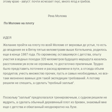
этому краю - август: почти исчезает гнус, много ягод и грибов.
Река Молома
По Моломе на плоту
ИДЕЯ
Желание пройти на плоту по всей Моломе от верховья до устья, то есть
до впадения ее в Вятку пятью километрами выше Котельнича, родилось
еще в конце 1987 года. По скромному, оставшемуся с детства, опыту
участия в водных походах 320 километров будущего маршрута казались
расстоянием уж если не огромным, то достаточно приличным. Трудно
было представить поточнее и расход времени в пути, а отсюда объем
продуктов, учесть множество прочих, пусть и самых необходимых, но все-
таки жизненно важных для такой экспедиции требований. А потому
решили не спешить, а сделать "пробный заплыв".
Поскольку "заплыв" предполагался тренировочным, с судном решили не
мудрить, а сделать обычный деревянный плот из бревен, знакомый мне
еще с детства и обкатанный неоднократно на Лузе.