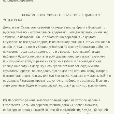
по редким деревням.
РЕКА МОЛОМА ОКОЛО П. ЮРЬЕВО - НЕДАЛЕКО ОТ
УСТЬЯ РЕКИ
Делали так. Оставляли сыновей на охране плота, брали с Володей по
пустому рюкзаку и отправлялись в деревню... нищенствовать. Иначе это
занятие не назовешь. Он - с одного конца деревни, я - с другого.
Стучались во все дома подряд. И не всяк наделял нас. Потому что хлеб в
деревни, будь то по югу Опаринского или по северу Даровского районов,
привозили тогда раз в неделю, а то и в восемь - десять дней, люди
набирали буханок по десять, и если давали нам, так закалу такую, что
приходилось с трудом резать на крупные кубики и раскладывать на
солнце на плоту на досушку. Если "улов" оказывался скудным, что
случалось нередко, приходилось дня по два-три есть или кашу, которая
быстро надоедает, или уху или суп без хлеба. Когда же случалось выйти в
нормальный магазин, продуктов, конечно, набирали с запасом. В связи с
этим уместным будет описать случай, который до сих пор вспоминаем.
Юг Даровского района, высокий правый берег, на котором деревня
Стрельская. Большая деревня, крепкие дома из бревен в обхват,
просторные ограды. Этакий кондовый кержацкий вид. Чудесный летний