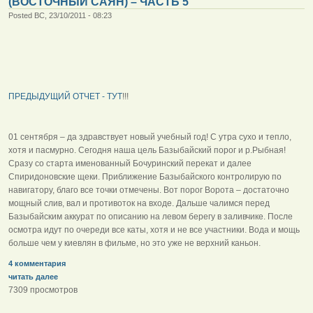
(ВОСТОЧНЫЙ САЯН) – ЧАСТЬ 5
Posted ВС, 23/10/2011 - 08:23
ПРЕДЫДУЩИЙ ОТЧЕТ - ТУТ
!!!
01 сентября – да здравствует новый учебный год! С утра сухо и тепло,
хотя и пасмурно. Сегодня наша цель Базыбайский порог и р.Рыбная!
Сразу со старта именованный Бочуринский перекат и далее
Спиридоновские щеки. Приближение Базыбайского контролирую по
навигатору, благо все точки отмечены. Вот порог Ворота – достаточно
мощный слив, вал и противоток на входе. Дальше чалимся перед
Базыбайским аккурат по описанию на левом берегу в заливчике. После
осмотра идут по очереди все каты, хотя и не все участники. Вода и мощь
больше чем у киевлян в фильме, но это уже не верхний каньон.
4 комментария
читать далее
7309 просмотров