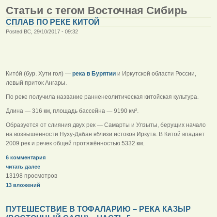
Статьи с тегом Восточная Сибирь
СПЛАВ ПО РЕКЕ КИТОЙ
Posted ВС, 29/10/2017 - 09:32
Кито́й (бур. Хути гол) —
река в Бурятии
и Иркутской области России,
левый приток Ангары.
По реке получила название ранненеолитическая китойская культура.
Длина — 316 км, площадь бассейна — 9190 км².
Образуется от слияния двух рек — Самарты и Улзыты, берущих начало
на возвышенности Нуху-Дабан вблизи истоков Иркута. В Китой впадает
2009 рек и речек общей протяжённостью 5332 км.
6 комментария
читать далее
13198 просмотров
13 вложений
ПУТЕШЕСТВИЕ В ТОФАЛАРИЮ – РЕКА КАЗЫР