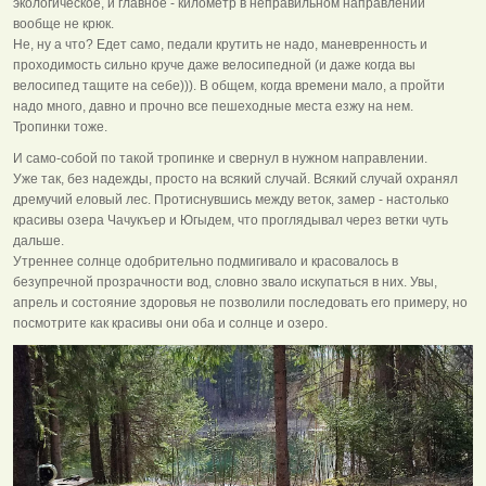
экологическое, и главное - километр в неправильном направлении
вообще не крюк.
Не, ну а что? Едет само, педали крутить не надо, маневренность и
проходимость сильно круче даже велосипедной (и даже когда вы
велосипед тащите на себе))). В общем, когда времени мало, а пройти
надо много, давно и прочно все пешеходные места езжу на нем.
Тропинки тоже.
И само-собой по такой тропинке и свернул в нужном направлении.
Уже так, без надежды, просто на всякий случай. Всякий случай охранял
дремучий еловый лес. Протиснувшись между веток, замер - настолько
красивы озера Чачукъер и Югыдем, что проглядывал через ветки чуть
дальше.
Утреннее солнце одобрительно подмигивало и красовалось в
безупречной прозрачности вод, словно звало искупаться в них. Увы,
апрель и состояние здоровья не позволили последовать его примеру, но
посмотрите как красивы они оба и солнце и озеро.