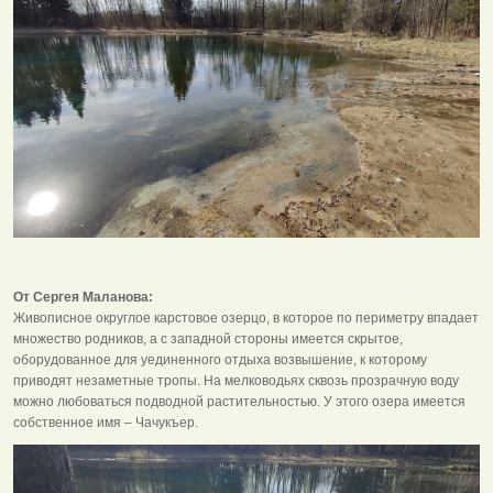
От Сергея Маланова:
Живописное округлое карстовое озерцо, в которое по периметру впадает
множество родников, а с западной стороны имеется скрытое,
оборудованное для уединенного отдыха возвышение, к которому
приводят незаметные тропы. На мелководьях сквозь прозрачную воду
можно любоваться подводной растительностью. У этого озера имеется
собственное имя – Чачукъер.