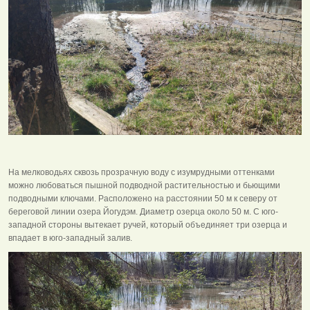
На мелководьях сквозь прозрачную воду с изумрудными оттенками
можно любоваться пышной подводной растительностью и бьющими
подводными ключами. Расположено на расстоянии 50 м к северу от
береговой линии озера Йогудэм. Диаметр озерца около 50 м. С юго-
западной стороны вытекает ручей, который объединяет три озерца и
впадает в юго-западный залив.