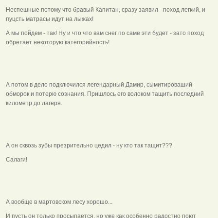
Неспешные потому что бравый Капитан, сразу заявил - поход легкий, и
пуцсть матрасы идут на лыжах!
А мы пойдем - так! Ну и что что вам снег по саме эти будет - зато поход
обретает некоторую категорийность!
А потом в дело подключился легендарный Дамир, сымитироваший
обморок и потерю сознания. Пришлось его волоком тащить последний
километр до лагеря.
А он сквозь зубы презрительно цедил - ну кто так тащит???
Салаги!
А вообще в мартовском лесу хорошо...
И пусть он только просыпается, но уже как особенно радостно поют