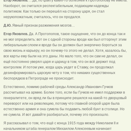
Егор Яковлев.
…да, по факту каких-то болезней к Протопопову не имела.
Наоборот, он считался респектабельным, подающим надежды
политиком. Как только он перешёл на сторону царя, он стал
нерукопожатным, считалось, что он продался.
Д.Ю.
Явный признак разжижения мозгов…
Егор Яковлев.
Да. А Протопопов, такое ощущение, что он до конца так и
не мог определить: вот он с одной стороны вроде как был отторгнут этим
либеральным слоем и вроде бы он должен был энергично бороться за
свою жизнь и карьеру, но он почему-то этого не делал. Хотя, казалось бы,
все карты ему были на это даны. Но мало того, что он сам не делал, он
ещё постоянно уверял царя и царицу в том, что он всё держит под
контролем. И потом уже, когда царь уедет в Ставку, он продолжал
дезинформировать царскую чету о том, что никаких существенных
беспорядков в Петрограде не происходит.
Естественно, помимо рабочей среды Александр Иванович Гучков
рассчитывал на армию. Более того, если бы Гучков не имел поддержки в
генералитете, он вряд ли бы в принципе решился на какой-то дворцовый
переворот или на революцию, потому что главной опорой царя была
естественно армия и она сумела бы подавить любой бунт в столице. Но
не сумела. И вот давайте разбираться, почему это произошло.
Я рассказывал о том, что ещё с конца 1915 года между Николаем II и
начальником штаба генералом Михаилом Алексеевым начинает