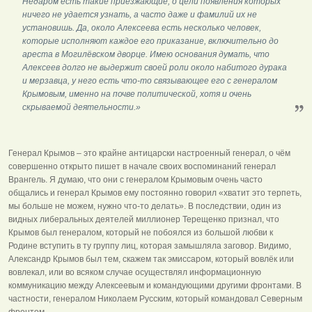
Недаром есть такие приезжающие, о цели появления которых
ничего не удается узнать, а часто даже и фамилий их не
установишь. Да, около Алексеева есть несколько человек,
которые исполняют каждое его приказание, включительно до
ареста в Могилёвском дворце. Имею основания думать, что
Алексеев долго не выдержит своей роли около набитого дурака
и мерзавца, у него есть что-то связывающее его с генералом
Крымовым, именно на почве политической, хотя и очень
скрываемой деятельности.»
Генерал Крымов – это крайне антицарски настроенный генерал, о чём
совершенно открыто пишет в начале своих воспоминаний генерал
Врангель. Я думаю, что они с генералом Крымовым очень часто
общались и генерал Крымов ему постоянно говорил «хватит это терпеть,
мы больше не можем, нужно что-то делать». В последствии, один из
видных либеральных деятелей миллионер Терещенко признал, что
Крымов был генералом, который не побоялся из большой любви к
Родине вступить в ту группу лиц, которая замышляла заговор. Видимо,
Александр Крымов был тем, скажем так эмиссаром, который вовлёк или
вовлекал, или во всяком случае осуществлял информационную
коммуникацию между Алексеевым и командующими другими фронтами. В
частности, генералом Николаем Русским, который командовал Северным
фронтом.