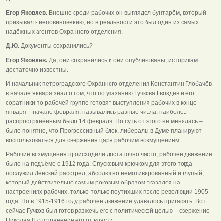
Егор Яковлев.
Внешне среди рабочих он выглядел бунтарём, который
призывал к неповиновению, но в реальности это был один из самых
надёжных агентов Охранного отделения.
Д.Ю.
Документы сохранились?
Егор Яковлев.
Да, они сохранились и они опубликованы, историкам
достаточно известны.
И начальник петроградского Охранного отделения Константин Глобачёв
в начале января знал о том, что по указанию Гучкова Гвоздёв и его
соратники по рабочей группе готовят выступления рабочих в конце
января – начале февраля, назывались разные числа, наиболее
распространённым было 14 февраля. Но суть от этого не менялась –
было понятно, что Прогрессивный блок, либералы в Думе планируют
воспользоваться для свержения царя рабочим возмущением.
Рабочие возмущения происходили достаточно часто, рабочее движение
было на подъёме с 1912 года. Спусковым крючком для этого тогда
послужил Ленский расстрел, абсолютно немотивированный и глупый,
который действительно самым роковым образом сказался на
настроениях рабочих, только-только поутихших после революции 1905
года. Но в 1915-1916 году рабочее движение удавалось пригасить. Вот
сейчас Гучков был готов разжечь его с политической целью – свержение
Николая II, отстранение его от власти.