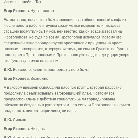
Извини, перебил. Так…
Егор Яковлев.
Ну, возможно.
Естественно, после того был спровоцирован общественный конфликт.
После ареста рабочей группы сразу же все покровители Гвоздёва
страшно возмутились. Гучков, неизвестно, как он воздействовал на
Протопопова, но судя по всему, Протопопов испугался, потому что
спецслужбы явно рабочую группу арестовали с прицелом на арест
главных заговорщиков, в первую очередь, на самого Гучкова, но Гучков
поговорил с Протопоповым и Протопопов уже на докладе у царя уверял,
что Гучков тут точно не причём.
Д.Ю.
Возможно, какой-то компромат у него был…
Егор Яковлев.
Возможно.
А в скором времени освободили рабочую группу, которая радостно
продолжила реализовывать заговорщицкий план. Поэтому все
профессиональные действия спецслужб были торпедированы
абсолютно бездарным руководством – то есть ни Протопопов не сумел
поддержать нижестоящие чины, ни царь.
Д.Ю.
Сильно…
Егор Яковлев.
Ни царь…
Д.Ю.
А тут такой вопрос (в свете последних веяний): а как у них было у