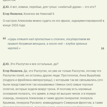
Д.Ю.
А вот, извини, перебью, для тупых: «набитый дурак» – это кто?
Егор Яковлев.
Конечно же Николай II.
О настрое Алексеева можно судить по его фразе, задокументированной в
конце 1916 года:
«Царь пляшет над пропастью и спокоен, государством же
правит безумная женщина, а около неё – клубок грязных
чертей.»
Д.Ю.
Это Распутин и все остальные, да?
Егор Яковлев.
Да, это Распутин, но уже не только Распутин, потому что
Распутин погиб, но остались другие люди: Протопопов, Анна Вырубова
(подруга и фрейлина императрицы), с которыми так же связывались (это
были представители так называемых тёмных сил) самые гнусные
сплетни, которые ходили вокруг трона. И поэтому есть огромные
основания полагать, что армия, в лице её высших чинов: и в первую
очередь, генерала Алексеева и также других генералов: генерала
Крымова, генерала Русского, командующего Северным фронтом, а также