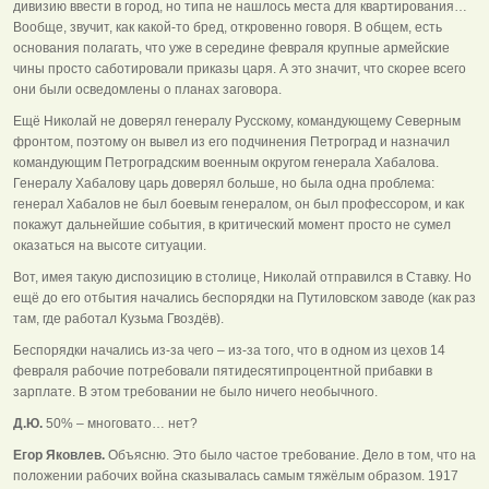
дивизию ввести в город, но типа не нашлось места для квартирования…
Вообще, звучит, как какой-то бред, откровенно говоря. В общем, есть
основания полагать, что уже в середине февраля крупные армейские
чины просто саботировали приказы царя. А это значит, что скорее всего
они были осведомлены о планах заговора.
Ещё Николай не доверял генералу Русскому, командующему Северным
фронтом, поэтому он вывел из его подчинения Петроград и назначил
командующим Петроградским военным округом генерала Хабалова.
Генералу Хабалову царь доверял больше, но была одна проблема:
генерал Хабалов не был боевым генералом, он был профессором, и как
покажут дальнейшие события, в критический момент просто не сумел
оказаться на высоте ситуации.
Вот, имея такую диспозицию в столице, Николай отправился в Ставку. Но
ещё до его отбытия начались беспорядки на Путиловском заводе (как раз
там, где работал Кузьма Гвоздёв).
Беспорядки начались из-за чего – из-за того, что в одном из цехов 14
февраля рабочие потребовали пятидесятипроцентной прибавки в
зарплате. В этом требовании не было ничего необычного.
Д.Ю.
50% – многовато… нет?
Егор Яковлев.
Объясню. Это было частое требование. Дело в том, что на
положении рабочих война сказывалась самым тяжёлым образом. 1917