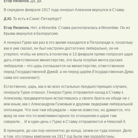
Егор Яковлев.
Да, да.
В середине февраля 1917 года генерал Алексеев вернулся в Ставку.
Д.Ю.
То есть в Санкт-Петербург?
Егор Яковлев.
Нет, в Могилёв. Ставка располагалась в Могилёве. Он из
Крыма вернулся в Белоруссию.
А генерал Гурко как раз в это время находился в Петрограде и, поскольку
как я уже сказал, он был настроен достаточно либерально, он не
утерпел, чтобы не влезть в политику и 13 февраля прямо попросил царя
дать ответственное министерство, это была голубая мечта русских
либералов – что царь соглашается на министерство, ответственное
перед Государственной Думой, а не перед царём (Государственная Дума
сама его назначает).
Естественно, царь, как и во всех остальных предшествующих случаях,
генералу Гурко отказал. Генерал Гурко отправился назад в Ставку к
Алексееву, предварительно встретившись у своего брата на обеде не с
кем иным, как с Александром Гучковым и другими лидерами либеральной
оппозиции. Что они там обсуждали – нам не известно, но думается, что
вряд ли они что-то комплиментарное по отношению к царю там
говорили… И в один день с Гурко в Ставку отправляется и Николай II.
В принципе, до сих пор непонятно до конца, зачем он туда поехал. Дело
в том, что планы кампании на 1917 год были уже разработаны,