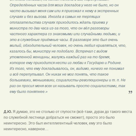
Определённых часов для моих докладов у него не было, но он
часто вызывал меня сам или я приезжал к нему в экстренных
случаях и без вызова. Иногда в самых не терпящих
отлагательства случаях приходилось ждать приема у
министра по два часа из-за того, что он вёл разговоры
частного характера со знакомыми или случайными людьми, и
это в служебные приёмные часы. В разговоре это был очень
милый, обходительный человек, но очень любил кривляться, что,
казалось бы, министру не подобало. Встречал с видом
утомленной женщины, жалуясь каждый раз на то бремя,
которое ему приходится нести из любви к Государю и Родине.
Из того, что ему докладывалось, он, видимо, ничего не понимал
и всё перепутывал. Он никак не мог понять, что такое
большевики, меньшевики, социалисты-революционеры и т. п. Не
раз он просил меня всех их называть просто социалистами, так
ему было понятнее.»
Д.Ю.
Я думаю, это не столько от глупости (всё-таки, дурак до такого места
по служебной лестнице добраться не сможет), просто это было
неинтересно. Это был интеллигентный человек, ему это было
неинтересно, наверное…