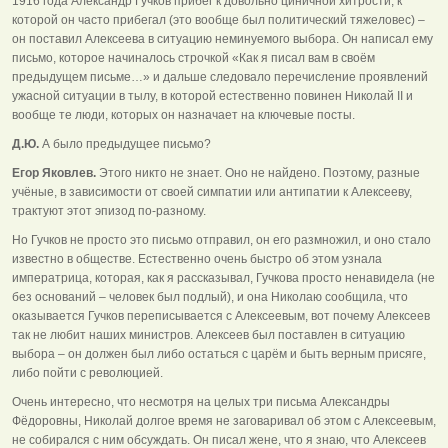
1916 года Александр Гучков прибег к довольно циничной хитрости, к
которой он часто прибегал (это вообще был политический тяжеловес) –
он поставил Алексеева в ситуацию неминуемого выбора. Он написал ему
письмо, которое начиналось строчкой «Как я писал вам в своём
предыдущем письме…» и дальше следовало перечисление проявлений
ужасной ситуации в тылу, в которой естественно повинен Николай II и
вообще те люди, которых он назначает на ключевые посты.
Д.Ю.
А было предыдущее письмо?
Егор Яковлев.
Этого никто не знает. Оно не найдено. Поэтому, разные
учёные, в зависимости от своей симпатии или антипатии к Алексееву,
трактуют этот эпизод по-разному.
Но Гучков не просто это письмо отправил, он его размножил, и оно стало
известно в обществе. Естественно очень быстро об этом узнала
императрица, которая, как я рассказывал, Гучкова просто ненавидела (не
без оснований – человек был подлый), и она Николаю сообщила, что
оказывается Гучков переписывается с Алексеевым, вот почему Алексеев
так не любит наших министров. Алексеев был поставлен в ситуацию
выбора – он должен был либо остаться с царём и быть верным присяге,
либо пойти с революцией.
Очень интересно, что несмотря на целых три письма Александры
Фёдоровны, Николай долгое время не заговаривал об этом с Алексеевым,
не собирался с ним обсуждать. Он писал жене, что я знаю, что Алексеев