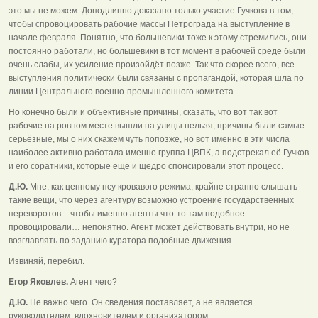
это мы не можем. Доподлинно доказано только участие Гучкова в том,
чтобы спровоцировать рабочие массы Петрограда на выступление в
начале февраля. Понятно, что большевики тоже к этому стремились, они
постоянно работали, но большевики в тот момент в рабочей среде были
очень слабы, их усиление произойдёт позже. Так что скорее всего, все
выступления политически были связаны с пропагандой, которая шла по
линии Центрального военно-промышленного комитета.
Но конечно были и объективные причины, сказать, что вот так вот
рабочие на ровном месте вышли на улицы нельзя, причины были самые
серьёзные, мы о них скажем чуть попозже, но вот именно в эти числа
наиболее активно работала именно группа ЦВПК, а подстрекал её Гучков
и его соратники, которые ещё и щедро спонсировали этот процесс.
Д.Ю.
Мне, как цепному псу кровавого режима, крайне странно слышать
такие вещи, что через агентуру возможно устроение государственных
переворотов – чтобы именно агенты что-то там подобное
провоцировали… непонятно. Агент может действовать внутри, но не
возглавлять по заданию куратора подобные движения.
Извиняй, перебил.
Егор Яковлев.
Агент чего?
Д.Ю.
Не важно чего. Он сведения поставляет, а не является
руководителем, вдохновителем и организатором…