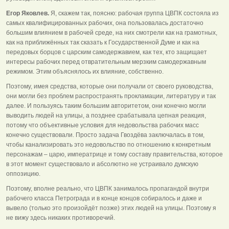
Егор Яковлев.
Я, скажем так, поясню: рабочая группа ЦВПК состояла из
самых квалифицированных рабочих, она пользовалась достаточно
большим влиянием в рабочей среде, на них смотрели как на грамотных,
как на приближённых так сказать к Государственной Думе и как на
передовых борцов с царским самодержавием, как тех, кто защищает
интересы рабочих перед отвратительным мерзким самодержавным
режимом. Этим объяснялось их влияние, собственно.
Поэтому, имея средства, которые они получали от своего руководства,
они могли без проблем распространять прокламации, литературу и так
далее. И пользуясь таким большим авторитетом, они конечно могли
выводить людей на улицы, а позднее срабатывала цепная реакция,
потому что объективные условия для недовольства рабочих масс
конечно существовали. Просто задача Гвоздёва заключалась в том,
чтобы канализировать это недовольство по отношению к конкретным
персонажам – царю, императрице и тому составу правительства, которое
в этот момент существовало и абсолютно не устраивало думскую
оппозицию.
Поэтому, вполне реально, что ЦВПК занималось пропагандой внутри
рабочего класса Петрограда и в конце концов собиралось и даже и
вывело (только это произойдёт позже) этих людей на улицы. Поэтому я
не вижу здесь никаких противоречий.