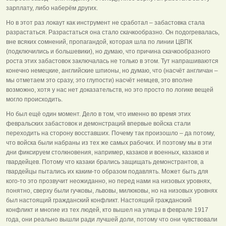
зарплату, либо наберём других.
Но в этот раз локаут как инструмент не сработал – забастовка стала
разрастаться. Разрастаться она стало скачкообразно. Он подогревалась,
вне всяких сомнений, пропагандой, которая шла по линии ЦВПК
(подключились и большевики), но думаю, что причина скачкообразного
роста этих забастовок заключалась не только в этом. Тут напрашиваются
конечно немецкие, английские шпионы, но думаю, что (насчёт англичан –
мы отметаем это сразу, это глупости) насчёт немцев, это вполне
возможно, хотя у нас нет доказательств, но это просто по логике вещей
могло происходить.
Но был ещё один момент. Дело в том, что именно во время этих
февральских забастовок и демонстраций впервые войска стали
переходить на сторону восставших. Почему так произошло – да потому,
что войска были набраны из тех же самых рабочих. И поэтому мы в эти
дни фиксируем столкновения, например, казаков и военных, казаков и
гвардейцев. Потому что казаки брались защищать демонстрантов, а
гвардейцы пытались их каким-то образом подавлять. Может быть для
кого-то это прозвучит неожиданно, но перед нами на низовых уровнях,
понятно, сверху были гучковы, львовы, милюковы, но на низовых уровнях
был настоящий гражданский конфликт. Настоящий гражданский
конфликт и многие из тех людей, кто вышел на улицы в феврале 1917
года, они реально вышли ради лучшей доли, потому что они чувствовали