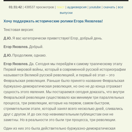
01:31:42
|
438537 просмотров
|
текст
|
аудиоверсия
|
youtube
|
скачать
|
все
выпуски
Хочу поддержать исторические ролики Егора Яковлева!
Текстовая версия:
Д.Ю.
Я вас категорически приветствую! Егор, добрый день.
Егор Яковлев.
Добрый.
Д.Ю.
Продолжим, однако.
Егор Яковлев.
Да. Сегодня мы перейдём к самому трагическому этапу
Первой мировой войны, который в современной русской историографии
называется Великой русской революцией, и первый её этап – это
Февральская революция. Раньше было принято название Февральская
буржуазно-демократическая революция, но оно не до конца отражает
сущность этого явления. Мы постараемся сегодня доказать, что внутри
Февральской революции существовало как минимум три параллельных
процесса, три революции, которые на первом, самом быстром,
стремительном этапе, который занял всего несколько дней, сливались
друг с другом. И до сих пор невнимательным публицистам они не
заметны. Но в реальности это были три процесса, три революции.
Один из них это была действительно буржуазно-демократическая