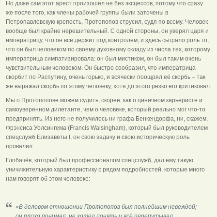
Но даже сам этот арест произошёл не без эксцессов, потому что сразу
же после того, как члены рабочей группы были заточены в
Петропавловскую крепость, Протопопов струсил, судя по всему. Человек
вообще был крайне нерешительный. С одной стороны, он уверял царя и
императрицу, что он всё держит под контролем, и здесь сыграло роль то,
что он был человеком по своему духовному складу из числа тех, которому
императрица симпатизировала: он был мистиком, он был таким очень
чувствительным человеком. Он быстро сообразил, что императрица
скорбит по Распутину, очень горько, и всячески поощрял её скорбь – так
же выражал скорбь по этому человеку, хотя до этого резко его критиковал.
Мы о Протопопове можем судить, скорее, как о циничном карьеристе и
самоуверенном дилетанте, чем о человеке, который реально мог что-то
предпринять. Из него не получилось ни графа Бенкендорфа, ни, скажем,
Фрэнсиса Уолсингема (Francis Walsingham), который был руководителем
спецслужб Елизаветы I, он свою задачу и свою историческую роль
провалил.
Глобачёв, который был профессионалом спецслужб, дал ему такую
уничижительную характеристику с рядом подробностей, которые много
нам говорят об этом человеке:
«В деловом отношении Протопопов был полнейшим невеждой;
он плохо понимал, не хотел понять и всё перепутывал.