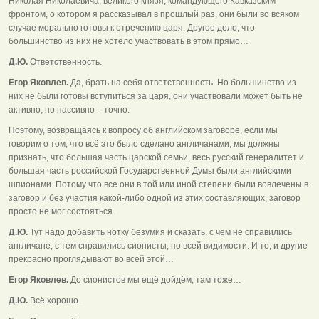
Николая Николаевича, великого князя, командующего Кавказским
фронтом, о котором я рассказывал в прошлый раз, они были во всяком
случае морально готовы к отречению царя. Другое дело, что
большинство из них не хотело участвовать в этом прямо…
Д.Ю.
Ответственность.
Егор Яковлев.
Да, брать на себя ответственность. Но большинство из
них не были готовы вступиться за царя, они участвовали может быть не
активно, но пассивно – точно.
Поэтому, возвращаясь к вопросу об английском заговоре, если мы
говорим о том, что всё это было сделано англичанами, мы должны
признать, что большая часть царской семьи, весь русский генералитет и
большая часть российской Государственной Думы были английскими
шпионами. Потому что все они в той или иной степени были вовлечены в
заговор и без участия какой-либо одной из этих составляющих, заговор
просто не мог состояться.
Д.Ю.
Тут надо добавить нотку безумия и сказать. с чем не справились
англичане, с тем справились сионисты, по всей видимости. И те, и другие
прекрасно проглядывают во всей этой…
Егор Яковлев.
До сионистов мы ещё дойдём, там тоже…
Д.Ю.
Всё хорошо.