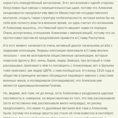
нарастать определённый антагонизм. Этот антагонизм с одной стороны
безусловно был связан с нерешительностью царя, потому что Алексеев
неоднократно предлагал ему ввести Министерство государственного
контроля, создать такую структуру госбезопасности, которая взяла бы на
себя всю полноту власти в военное время, но царь считал это излишним.
И Алексееву казалось, что Николай просто мешает навести порядок.
Очень испортились отношения Алексеева с императрицей, потому что он
протестовал против её предложения привезти в Ставку Распутина.
И в этот момент начинается очень активный диалог начальника штаба с
лидерами оппозиции. Лидеры оппозиции приезжали в Ставку вполне
легально – они же возглавляли общественные организации, которые
помогали фронту. Вот, князь Львов, лидер Земгора, про который я тоже
рассказывал, приезжал о чём-то поговорить с Алексеевым, вот и Шульгин
тоже приезжал, как лидер ЦВПК, с ним пообщаться. И к концу 1916 года в
обществе в принципе активно обсуждался переворот именно с участием
военных чинов, и поговаривали (поговаривали), что Алексеев уже
является единомышленником Гучкова.
Но, видимо, всё-таки, не до конца, хотя Алексеева и раздражала царская
пассивность и, наверное, он верил многому из того, что ему рассказывали
(хотя естественно ему рассказывали много неправды), но рискну
предположить, что какие-то душевные метания всё-таки у Алексеева
были, потому что в конце августа (но стало об этом известно в сентябре)