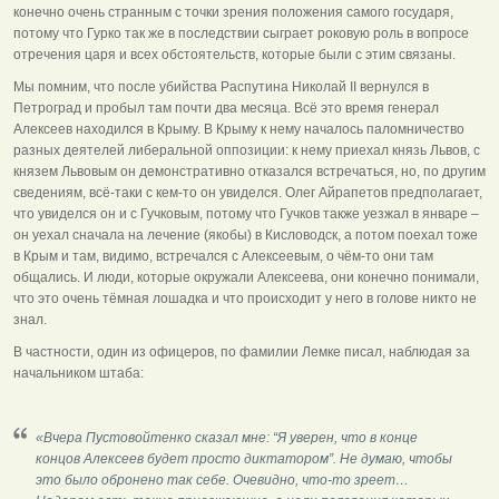
конечно очень странным с точки зрения положения самого государя,
потому что Гурко так же в последствии сыграет роковую роль в вопросе
отречения царя и всех обстоятельств, которые были с этим связаны.
Мы помним, что после убийства Распутина Николай II вернулся в
Петроград и пробыл там почти два месяца. Всё это время генерал
Алексеев находился в Крыму. В Крыму к нему началось паломничество
разных деятелей либеральной оппозиции: к нему приехал князь Львов, с
князем Львовым он демонстративно отказался встречаться, но, по другим
сведениям, всё-таки с кем-то он увиделся. Олег Айрапетов предполагает,
что увиделся он и с Гучковым, потому что Гучков также уезжал в январе –
он уехал сначала на лечение (якобы) в Кисловодск, а потом поехал тоже
в Крым и там, видимо, встречался с Алексеевым, о чём-то они там
общались. И люди, которые окружали Алексеева, они конечно понимали,
что это очень тёмная лошадка и что происходит у него в голове никто не
знал.
В частности, один из офицеров, по фамилии Лемке писал, наблюдая за
начальником штаба:
«Вчера Пустовойтенко сказал мне: “Я уверен, что в конце
концов Алексеев будет просто диктатором”. Не думаю, чтобы
это было обронено так себе. Очевидно, что-то зреет…