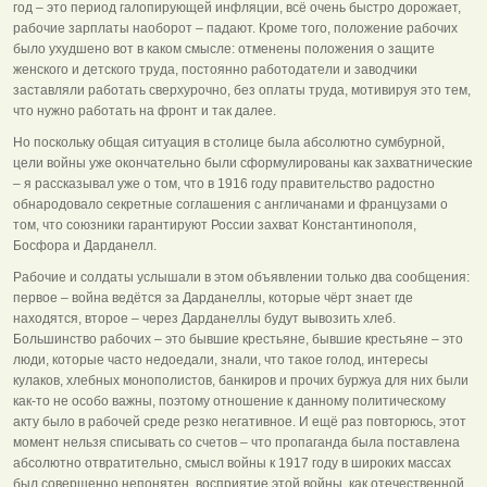
год – это период галопирующей инфляции, всё очень быстро дорожает,
рабочие зарплаты наоборот – падают. Кроме того, положение рабочих
было ухудшено вот в каком смысле: отменены положения о защите
женского и детского труда, постоянно работодатели и заводчики
заставляли работать сверхурочно, без оплаты труда, мотивируя это тем,
что нужно работать на фронт и так далее.
Но поскольку общая ситуация в столице была абсолютно сумбурной,
цели войны уже окончательно были сформулированы как захватнические
– я рассказывал уже о том, что в 1916 году правительство радостно
обнародовало секретные соглашения с англичанами и французами о
том, что союзники гарантируют России захват Константинополя,
Босфора и Дарданелл.
Рабочие и солдаты услышали в этом объявлении только два сообщения:
первое – война ведётся за Дарданеллы, которые чёрт знает где
находятся, второе – через Дарданеллы будут вывозить хлеб.
Большинство рабочих – это бывшие крестьяне, бывшие крестьяне – это
люди, которые часто недоедали, знали, что такое голод, интересы
кулаков, хлебных монополистов, банкиров и прочих буржуа для них были
как-то не особо важны, поэтому отношение к данному политическому
акту было в рабочей среде резко негативное. И ещё раз повторюсь, этот
момент нельзя списывать со счетов – что пропаганда была поставлена
абсолютно отвратительно, смысл войны к 1917 году в широких массах
был совершенно непонятен, восприятие этой войны, как отечественной,