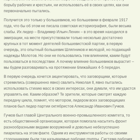
борьбу рабочих и крестьян, ни использовать её в своих целях, как они
первоначально пытались.
Получится это только у большевиков, но большевики в феврале 1917
года, что бы об этом не писала советская историография, были весьма
слабы. Их лидер – Владимир Ильич Ленин – в это время находился в
эмиграции, на месте присутствовали только несколько достаточно
крупных в тот момент деятелей большевистской партии, в первую
очередь, это опытный большевик Шляпников и молодой, но подающий
надежды Молотов. Но они не пользовались тем влиянием, каким будут
пользоваться в последствии. А почему влияние большевиков вырастит –
мы будем разговаривать на протяжении ближайших 4-5 передач.
В первую очередь хочется акцентировать, что заговорщики, которые
стремились (совершенно явно) свалить Николая II, явно пытались
использовать стихию масс в своих интересах, они думали, что им удастся
управлять ею. Каким образом? Те зрители, которые смотрят каждую
передачу цикла, помнят, что мотором, лидером всех заговорщицких
планов был лидер партии октябристов Александр Иванович Гучков.
Гучков был главой Центрального военно-промышленного комитета, то
есть общественной организации, которая помогала насытить фронт
разнообразными видами вооружений и довольно небезуспешно
пиарилась на этом факте. Одним из инструментов работы со своими
сторонниками были так называемые рабочие группы. Система рабочих