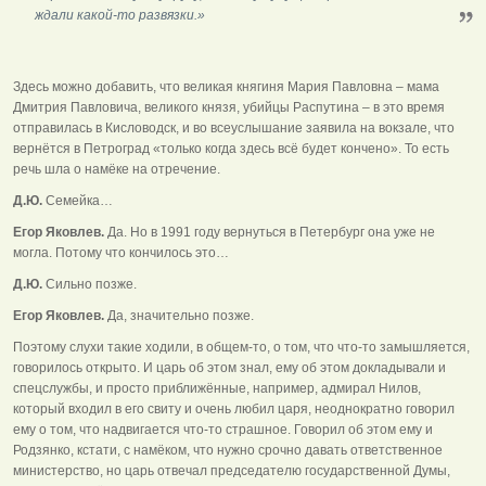
ждали какой-то развязки.»
Здесь можно добавить, что великая княгиня Мария Павловна – мама
Дмитрия Павловича, великого князя, убийцы Распутина – в это время
отправилась в Кисловодск, и во всеуслышание заявила на вокзале, что
вернётся в Петроград «только когда здесь всё будет кончено». То есть
речь шла о намёке на отречение.
Д.Ю.
Семейка…
Егор Яковлев.
Да. Но в 1991 году вернуться в Петербург она уже не
могла. Потому что кончилось это…
Д.Ю.
Сильно позже.
Егор Яковлев.
Да, значительно позже.
Поэтому слухи такие ходили, в общем-то, о том, что что-то замышляется,
говорилось открыто. И царь об этом знал, ему об этом докладывали и
спецслужбы, и просто приближённые, например, адмирал Нилов,
который входил в его свиту и очень любил царя, неоднократно говорил
ему о том, что надвигается что-то страшное. Говорил об этом ему и
Родзянко, кстати, с намёком, что нужно срочно давать ответственное
министерство, но царь отвечал председателю государственной Думы,