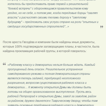
хотелось бы предоставить право первой и решительной
"боевой встречи" с обороняющимся правительством кому
угодно, но не себе, и потом уже, когда передовые борцы "свалят
власть" и расчистят своими телами дорогу к "светлому
будущему" – предложить свои услуги стране на роли "опытных и
сведущих государственных строителей"...»
После ареста Гвоздёва и компании были найдены иные документы,
которые 100% подтверждали заговорщицкие планы, в частности, была
найдена прокламация рабочей группы, в которой говорилось:
«Рабочему классу и демократии нельзя больше ждать. Каждый
пропущенный день опасен. Решительное устранение
самодержавного режима и полная демократизация страны
является теперь задачей, требующей неотложного
разрешения, вопросом существования рабочего класса и
демократии… К моменту открытия Думы мы должны быть
готовы на общее организованное выступление. Пусть весь
рабочий Петроград к открытию Думы, завод за заводом, район
за районом, дружно двинется к Таврическому дворцу, чтобы там
заявить основные требования рабочего класса и демократии.