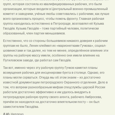
групп, которая состояла из квалифицированных рабочих, это были
организации, которые входили в Центральный военно-промышленный
комитет и заводчики, учёные якобы советовались с рабочими, как лучше
всего организовать процесс, чтобы помочь фронту. Главная рабочая
группа находилась естественно в Петрограде, возглавлял её Кузьма
Гвоздёв. Кузьма Гвоздёв – тоже партийный человек, политически
образованный, член партии меньшевиков.
Естественно, что со стороны большевиков никакого доверия к рабочим
группам не было, Ленин клеймил их «марионетками Гучкова», социал-
шовинистами и так далее, но тем не менее, определённое влияние эти
группы на рабочую массу имели, особенно они имели влияние на
Путиловском заводе, где работал сам Гвоздёв.
Так вот, именно через эту рабочую группу Гучков наметил планы
возмущения рабочих для инсценировки бунта в столице. Однако, его
планы могли сорваться. Откуда мы об этом знаем – из достаточно
известной документации петроградского Охранного отделения. Дело в
том, что вопреки разнообразным мифам спецслужбы царской России
работали достаточно эффективно и им удалось внедрить в
петроградскую рабочую группу своего агента, рабочего Амбросева,
причём он находился на достаточно влиятельном посту – он был
заместителем Гвоздёва.
Д.Ю.
Неплохо.