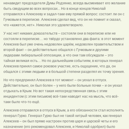
ненавидит председателя Думы Родзянко, всегда высмеивает его желание
быть сведущим во всех вопросах... Но в конце концов Николай
отправился к Алексееву и задал-таки ему прямой вопрос: состоит ли он с
Гучковым в переписке. Алексеев сделал вид, что он не помнит и сказал,
что «кажется, нет». Николая это удовлетворило.
У нас нет никаких доказательств – состояли они в переписке или не
состояли в переписке… но твёрдо установлено два факта: в этот момент
Алексеев был уже очень недоволен царём, недоволен правительством и
второй факт – он действительно общался с Гучковым и другими
лидерами либеральной оппозиции, а что они там обсуждали – это
тайная великая есть… Но по дальнейшим событиям, в которых генерал
Алексеев принял самое роковое участие, есть ощущение, что да, он
общался с этими людьми и в большой степени разделял их точку зрения.
Но что предпринял Алексеев в тот момент – он уехал в отпуск.
Действительно, он был болен – у него были больные почки – и он уехал
отдыхать в Крым. Но вот такая непосредственная связь с этим
инцидентом (с этим письмом) всё-таки наводит нас на мысль, что всё-
таки было что-то ещё.
Алексеев отправился в отпуск в Крым, а его обязанности стал исполнять
генерал Гурко. Генерал Гурко был не такой хитрый человек, как генерал
Алексеев – он был прямо настроен против царя и царской четы и его
назначение (его рекомендовал Алексеев, и Николай одобрил) было