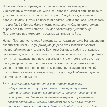
Поскольку было собрано достаточное количество агентурной
информации о готовящемся бунте, то Глобачёв начал энергично просить
у своего начальства разрешение на арест Гвоздёва и других членов
рабочей группы. С этим не просто предложением, а требованием, потому
что для Глобачёва всё было очевидно, начальник Охранного отделения
обратился к министру внутренних дел Александру Дмитриевичу
Протопопову, про которого я рассказывал в прошлый раз.
Но вот Протопопов, который внешне хотел казаться таким Наполеоном и
спасителем России, когда доходило до дела оказывался человеком
чрезвычайно нерешительным. Ему потребовалось собрать отдельное
совещание для того, чтобы вынести решение по вопросу ареста рабочей
группы. И под давлением некоторых своих коллег Протопопов всё-таки
санкционировал арест Гвоздёва и остальных заговорщиков низшего
уровня. То, что Протопопов всё-таки санкционировал арест рабочей
группы было неудивительно, потому что в докладе Глобачёва звучала
следующая информация:
«…Сообщалось, что передовые и руководящие круги
либеральной оппозиции уже думают о том, «кому и какой
именно из "ответственных портфелей" удастся захватить в
свои руки», «наиболее авторитетные группы стремящейся к
власти оппозиции», «самым коренным образом расходятся по
вопросу о том, как разделить "шкуру медведя" «...» всем крайне