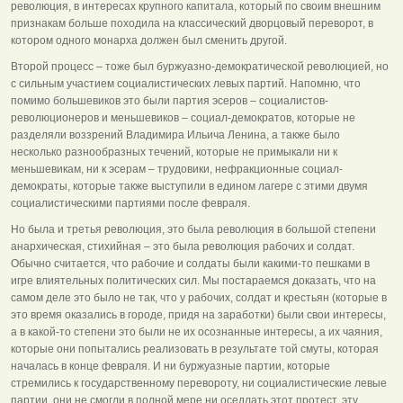
революция, в интересах крупного капитала, который по своим внешним
признакам больше походила на классический дворцовый переворот, в
котором одного монарха должен был сменить другой.
Второй процесс – тоже был буржуазно-демократической революцией, но
с сильным участием социалистических левых партий. Напомню, что
помимо большевиков это были партия эсеров – социалистов-
революционеров и меньшевиков – социал-демократов, которые не
разделяли воззрений Владимира Ильича Ленина, а также было
несколько разнообразных течений, которые не примыкали ни к
меньшевикам, ни к эсерам – трудовики, нефракционные социал-
демократы, которые также выступили в едином лагере с этими двумя
социалистическими партиями после февраля.
Но была и третья революция, это была революция в большой степени
анархическая, стихийная – это была революция рабочих и солдат.
Обычно считается, что рабочие и солдаты были какими-то пешками в
игре влиятельных политических сил. Мы постараемся доказать, что на
самом деле это было не так, что у рабочих, солдат и крестьян (которые в
это время оказались в городе, придя на заработки) были свои интересы,
а в какой-то степени это были не их осознанные интересы, а их чаяния,
которые они попытались реализовать в результате той смуты, которая
началась в конце февраля. И ни буржуазные партии, которые
стремились к государственному перевороту, ни социалистические левые
партии, они не смогли в полной мере ни оседлать этот протест, эту