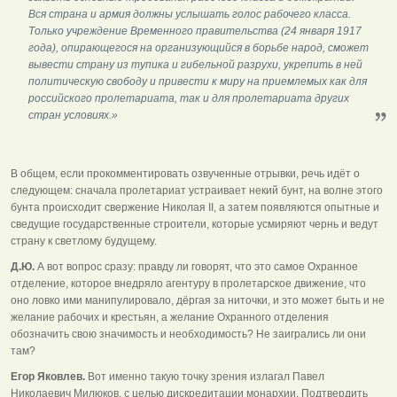
Вся страна и армия должны услышать голос рабочего класса.
Только учреждение Временного правительства
(24 января 1917
года)
, опирающегося на организующийся в борьбе народ, сможет
вывести страну из тупика и гибельной разрухи, укрепить в ней
политическую свободу и привести к миру на приемлемых как для
российского пролетариата, так и для пролетариата других
стран условиях.»
В общем, если прокомментировать озвученные отрывки, речь идёт о
следующем: сначала пролетариат устраивает некий бунт, на волне этого
бунта происходит свержение Николая II, а затем появляются опытные и
сведущие государственные строители, которые усмиряют чернь и ведут
страну к светлому будущему.
Д.Ю.
А вот вопрос сразу: правду ли говорят, что это самое Охранное
отделение, которое внедряло агентуру в пролетарское движение, что
оно ловко ими манипулировало, дёргая за ниточки, и это может быть и не
желание рабочих и крестьян, а желание Охранного отделения
обозначить свою значимость и необходимость? Не заигрались ли они
там?
Егор Яковлев.
Вот именно такую точку зрения излагал Павел
Николаевич Милюков, с целью дискредитации монархии. Подтвердить