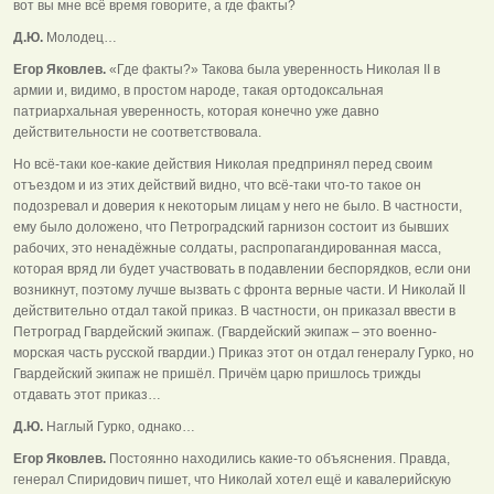
вот вы мне всё время говорите, а где факты?
Д.Ю.
Молодец…
Егор Яковлев.
«Где факты?» Такова была уверенность Николая II в
армии и, видимо, в простом народе, такая ортодоксальная
патриархальная уверенность, которая конечно уже давно
действительности не соответствовала.
Но всё-таки кое-какие действия Николая предпринял перед своим
отъездом и из этих действий видно, что всё-таки что-то такое он
подозревал и доверия к некоторым лицам у него не было. В частности,
ему было доложено, что Петроградский гарнизон состоит из бывших
рабочих, это ненадёжные солдаты, распропагандированная масса,
которая вряд ли будет участвовать в подавлении беспорядков, если они
возникнут, поэтому лучше вызвать с фронта верные части. И Николай II
действительно отдал такой приказ. В частности, он приказал ввести в
Петроград Гвардейский экипаж. (Гвардейский экипаж – это военно-
морская часть русской гвардии.) Приказ этот он отдал генералу Гурко, но
Гвардейский экипаж не пришёл. Причём царю пришлось трижды
отдавать этот приказ…
Д.Ю.
Наглый Гурко, однако…
Егор Яковлев.
Постоянно находились какие-то объяснения. Правда,
генерал Спиридович пишет, что Николай хотел ещё и кавалерийскую