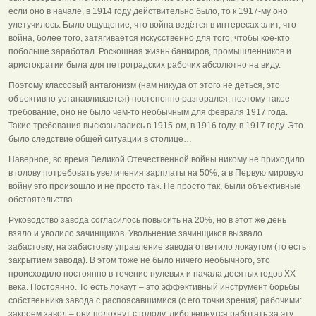
если оно в начале, в 1914 году действительно было, то к 1917-му оно
улетучилось. Было ощущение, что война ведётся в интересах элит, что
война, более того, затягивается искусственно для того, чтобы кое-кто
побольше заработал. Роскошная жизнь банкиров, промышленников и
аристократии была для петроградских рабочих абсолютно на виду.
Поэтому классовый антагонизм (нам никуда от этого не деться, это
объективно устанавливается) постепенно разгорался, поэтому такое
требование, оно не было чем-то необычным для февраля 1917 года.
Такие требования высказывались в 1915-ом, в 1916 году, в 1917 году. Это
было следствие общей ситуации в столице…
Наверное, во время Великой Отечественной войны никому не приходило
в голову потребовать увеличения зарплаты на 50%, а в Первую мировую
войну это произошло и не просто так. Не просто так, были объективные
обстоятельства.
Руководство завода согласилось повысить на 20%, но в этот же день
взяло и уволило зачинщиков. Увольнение зачинщиков вызвало
забастовку, на забастовку управление завода ответило локаутом (то есть
закрытием завода). В этом тоже не было ничего необычного, это
происходило постоянно в течение нулевых и начала десятых годов XX
века. Постоянно. То есть локаут – это эффективный инструмент борьбы
собственника завода с распоясавшимися (с его точки зрения) рабочими:
закроем завод – они подохнут с голоду, либо вернутся работать за эту