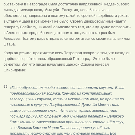
обстановка в Петрограде была достаточно напряжённой, недавно, всего
лишь два месяца назад был убит Распутин, жена была очень
обеспокоена, напряжена и поэтому какой-то срочной надобности уехать
в Ставку у царя в тот момент не было. Своему дворцовому коменданту,
генералу Воейкову, Николай объяснил это тем, что ему нужно поговорить
с Алексеевым, вроде бы инициатором этого диалога как раз был
Алексеев. Поэтому царь отправлялся встретиться со своим начальником
штаба.
Когда он уезжал, практически весь Петроград говорил о том, что назад он
царём не вернётся, весь образованный Петроград. Это не было
секретом. Вот, что писал начальник царской Охраны генерал
Спиридович:
«Петербург кипел тогда всякими сенсационными слухами. Была
предреволюционная горячка. Кое-что из конспиративных
заговорщичьих кружков, хотя и в искажённом виде, но проникало
в гостиные и кулуары Государственной Думы. Из Москвы шли
самые сенсационные слухи. Чуть не открыто говорили, что
Государя принудят отречься. Имя будущего регента – Великого
Князя Михаила Александровича произносилось громко. Шёл слух,
что Великая Княгиня Мария Павловна приняла у себя его
морганатическую супругу, как жену будущего регента... Все