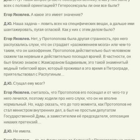
всех с половой ориентацией? Гетеросексуалы ли они все были?
Егор Яковлев.
А какое это имеет значение?
Д.Ю.
Наша задача – ловить всех на специфических вещах, а дальше ими
шантажировать, пугая оглаской. Как у них с этим делом было?
Егор Яковлев.
Нет, у Протопопова была другая странность, про него
распускались слухи, что он страдает «разжижением мозга» или чем-то
таким, что он шизофреник. Протопопов действительно был человеком
скажем так нервным и действительно посещал врачей. В частности, он
был близко знаком с Жамсараном Бадмаевым, это такой знаменитый
модный тибетский врач, который проживал в это время в Петрограде,
приятельствовал с Распутиным…
Д.Ю.
Сгущал ему мозг?
Егор Яковлев.
считалось, что Протопопов его посещал и от чего-то у
него лечился, поэтому ходили про него слухи, что он не вполне
нормальный. Но, надо сказать, что до того момента, как Протопопов не
стал министром внутренних дел, а был не простым депутатом
Государственной Думы, а заместителем её председателя, оппозиция
никаких претензий…
Д.Ю.
Не имела.