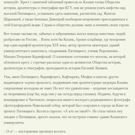
помилуй». Крест с памятной табличкой привезли из Казани члены Общества
истории, архитектуры и этнографии при КГУ, они же решили взять шефство над
могилой Пятницкого, установить здесь памятник, расчистить сад. Жители
Шармашей, а также батюшка Димитрий пообещали непременно присоединиться к
этой благородной акции. Страна и общество должны знать и помнить своих героев.
Вот только сколько их, забытых и заброшенных могил некогда известных людей,
разбросано по России… Взять хотя бы Казань, Арское кладбище, где похоронен
еще один корифей архитектуры ХIХ века, автор проектов некоторых зданий
университетского комплекса, сподвижник Пятницкого, ученик Воронихина –
Михаил Петрович Коринфский. О плачевном состоянии его могилы, на которой
обломился крест, с горечью рассказал один из активистов Общества истории,
архитектуры и этнографии, преподаватель истории Евгений Липаков.
Увы, имен Пятницкого, Коринфского, Кафтырева, Мюфке и многих других
выдающихся зодчих прошлого, подаривших нам архитектурные шедевры Казани,
современная молодежь не знает. Но вот что удивительно – искренне восхищаются
их творениями (еще бы, ведь они у нас всегда перед глазами). Недавно, будучи в
командировке в Чистополе, попросила нашего молодого редакционного фотографа
сфотографировать Никольский собор, который был сооружен в городе на Каме по
проекту Пятницкого. Коллега спросил: «А кто он такой?». Не стала читать ему
лекцию о Пятницком, просто сказала, что он построил главное здание Казанского
университета.
– О-о! — восторженно протянул коллега.