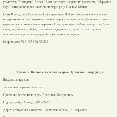
указателю "Мамадыш". Через 2,5 км повернуть направо по указателю "Шармаши,
Сауш" (второй поворот после моста через реку Большая Мёша).
Ехать 8 км до села Шармаши. Примерно через 800 метров после въезда в село
повернуть налево на покрытую щебнем дорогу на перекрестке (при этом справа от
перекрестка останется новая церковь). Примерно через 500 метров церковь будет
слева, немного в глубине, спрятанная за деревьями, после школы (длинное
одноэтажное здание) и перед клубом (одноэтажное здание).
Координаты: 55.818252,50.252538.
Шармаши. Церковь Введения во храм Пресвятой Богородицы
Введенская церковь
Деревянная церковь. Действует.
Престолы: Введения во храм Пресвятой Богородицы
Год постройки: Между 2004 и 2007.
Адрес: Республика Татарстан, Тюлячинский район, с. Шармаши.