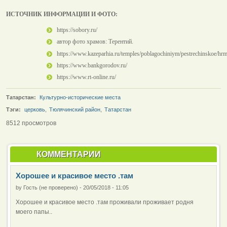
ИСТОЧНИК ИНФОРМАЦИИ И ФОТО:
https://sobory.ru/
автор фото храмов: Терентий.
https://www.kazeparhia.ru/temples/poblagochiniym/pestrechinskoe/h
https://www.bankgorodov.ru/
https://www.rt-online.ru/
Татарстан:
Культурно-исторические места
Тэги:
церковь
,
Тюлячинский район
,
Татарстан
8512 просмотров
КОММЕНТАРИИ
Хорошее и красивое место .там
by
Гость (не проверено)
-
20/05/2018 - 11:05
Хорошее и красивое место .там проживали проживает родня
моего папы..