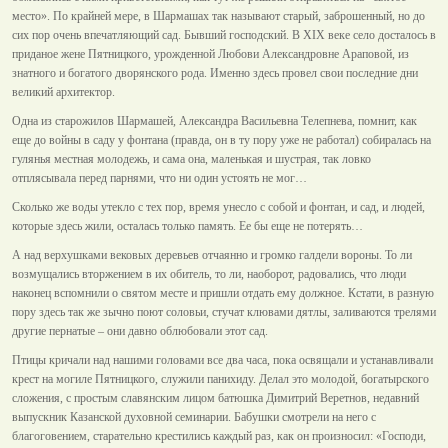
место». По крайней мере, в Шармашах так называют старый, заброшенный, но до
сих пор очень впечатляющий сад. Бывший господский. В ХIХ веке село досталось в
приданое жене Пятницкого, урожденной Любови Александровне Араповой, из
знатного и богатого дворянского рода. Именно здесь провел свои последние дни
великий архитектор.
Одна из старожилов Шармашей, Александра Васильевна Телепнева, помнит, как
еще до войны в саду у фонтана (правда, он в ту пору уже не работал) собиралась на
гулянья местная молодежь, и сама она, маленькая и шустрая, так ловко
отплясывала перед парнями, что ни один устоять не мог…
Сколько же воды утекло с тех пор, время унесло с собой и фонтан, и сад, и людей,
которые здесь жили, осталась только память. Ее бы еще не потерять…
А над верхушками вековых деревьев отчаянно и громко галдели вороны. То ли
возмущались вторжением в их обитель, то ли, наоборот, радовались, что люди
наконец вспомнили о святом месте и пришли отдать ему должное. Кстати, в разную
пору здесь так же зычно поют соловьи, стучат клювами дятлы, заливаются трелями
другие пернатые – они давно облюбовали этот сад.
Птицы кричали над нашими головами все два часа, пока освящали и устанавливали
крест на могиле Пятницкого, служили панихиду. Делал это молодой, богатырского
сложения, с простым славянским лицом батюшка Димитрий Веретнов, недавний
выпускник Казанской духовной семинарии. Бабушки смотрели на него с
благоговением, старательно крестились каждый раз, как он произносил: «Господи,