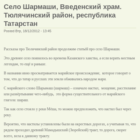
Село Шармаши, Введенский храм.
Тюлячинский район, республика
Татарстан
Posted Втр, 18/12/2012 - 13:45
Рассказы про Тюлячинский район продолжим статьёй про село Шармаши.
Это древнее село появилось во времена Казанского ханства, а если верить местным
легендам, то ещё и раньше.
В названии явно просматривается марийское происхождение, которое говорит о
том, что до татар и русских эти земли обживались народом мари.
С марийского слово Шарымаш (шармаш) – означало настил, мощение, расстилание
или развёртывание чего-нибудь, это форма существительного от марийского
глагола: шараш.
Так как село стояло у реки Мёша, то можно предположить, что настил был через
реку.
Вероятно, что настилы установлены были на окрестных дорогах, а учитывая то, что
рядом проходил древний Мамадышский (Зюрейский) тракт, то дорога, скорее
всего, вела к данному тракту.