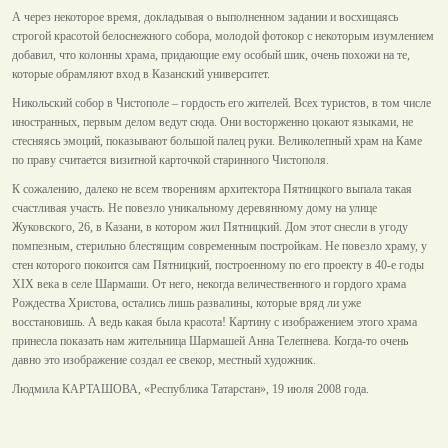
А через некоторое время, докладывая о выполненном задании и восхищаясь
строгой красотой белоснежного собора, молодой фотокор с некоторым изумлением
добавил, что колонны храма, придающие ему особый шик, очень похожи на те,
которые обрамляют вход в Казанский университет.
Никольский собор в Чистополе – гордость его жителей. Всех туристов, в том числе
иностранных, первым делом ведут сюда. Они восторженно цокают языками, не
стесняясь эмоций, показывают большой палец руки. Великолепный храм на Каме
по праву считается визитной карточкой старинного Чистополя.
К сожалению, далеко не всем творениям архитектора Пятницкого выпала такая
счастливая участь. Не повезло уникальному деревянному дому на улице
Жуковского, 26, в Казани, в котором жил Пятницкий. Дом этот снесли в угоду
помпезным, стерильно блестящим современным постройкам. Не повезло храму, у
стен которого покоится сам Пятницкий, построенному по его проекту в 40-е годы
ХIХ века в селе Шармаши. От него, некогда величественного и гордого храма
Рождества Христова, остались лишь развалины, которые вряд ли уже
восстановишь. А ведь какая была красота! Картину с изображением этого храма
принесла показать нам жительница Шармашей Анна Телепнева. Когда-то очень
давно это изображение создал ее свекор, местный художник.
Людмила КАРТАШОВА, «Республика Татарстан», 19 июля 2008 года.