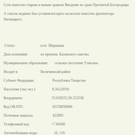
Село известно старым и новым храмом Введение во храм Пресвятой Богородицы.
А совсем недавно был установлен крест на могиле известно архитектора
Пятницкого.
Статус: село Шармаши.
Дата основания: во времена Казанского ханства.
Муниципальное образование: сельское поселение Узякское.
Входит в: Тюлячинский район
Субъект Федерации: Республика Татарстан
Население (тыс.чел.): 0,34 (2010)
Координаты: 55.818252,50.252538.
Код ОКАТО: 92256850006
Почтовые индексы: 422093
Телефонный код: +7 84360
Автомобильные коды: 16, 116