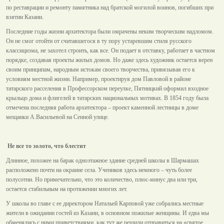
по реставрации и ремонту памятника над братской могилой воинов, погибших при
взятии Казани.
Последние годы жизни архитектора были омрачены неким творческим надломом.
Он не смог отойти от считавшегося в ту пору устаревшим стиля русского
классицизма, не захотел строить, как все. Он подает в отставку, работает в частном
порядке, создавая проекты жилых домов. Но даже здесь художник остается верен
своим принципам, народным истокам своего творчества, привязывая его к
условиям местной жизни. Например, проектируя дом Павловой в районе
татарского расселения в Профессорском переулке, Пятницкий оформил входное
крыльцо дома и флигелей в татарских национальных мотивах. В 1854 году была
отмечена последняя работа архитектора – проект каменной лестницы в доме
мещанки А.Васильевой на Сенной улице.
Не все то золото, что блестит
Длинное, похожее на барак одноэтажное здание средней школы в Шармашах
расположено почти на окраине села. Учеников здесь немного – чуть более
полусотни. Но примечательно, что это количество, плюс-минус два или три,
остается стабильным на протяжении многих лет.
У школы во главе с ее директором Натальей Карповой уже собрались местные
жители в ожидании гостей из Казани, в основном пожилые женщины. И едва мы
обменялись с ними приветствиями, как тут же решили отправиться на «святое