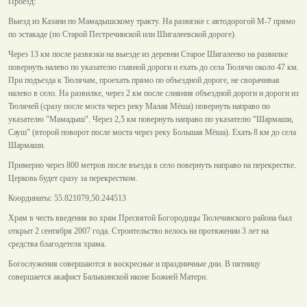
Проезд:
Выезд из Казани по Мамадышскому тракту. На развязке с автодорогой М-7 прямо
по эстакаде (по Старой Пестречинской или Шигалеевской дороге).
Через 13 км после развязки на выезде из деревни Старое Шигалеево на развилке
повернуть налево по указателю главной дороги и ехать до села Тюлячи около 47 км.
При подъезда к Тюлячам, проехать прямо по объездной дороге, не сворачивая
налево в село. На развилке, через 2 км после слияния объездной дороги и дороги из
Тюлячей (сразу после моста через реку Малая Мёша) повернуть направо по
указателю "Мамадыш". Через 2,5 км повернуть направо по указателю "Шармаши,
Сауш" (второй поворот после моста через реку Большая Мёша). Ехать 8 км до села
Шармаши.
Примерно через 800 метров после въезда в село повернуть направо на перекрестке.
Церковь будет сразу за перекрестком.
Координаты: 55.821079,50.244513
Храм в честь введения во храм Пресвятой Богородицы Тюлечинского района был
открыт 2 сентября 2007 года. Строительство велось на протяжении 3 лет на
средства благодетеля храма.
Богослужения совершаются в воскресные и праздничные дни. В пятницу
совершается акафист Балыкинской иконе Божией Матери.