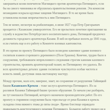
завершиться козни попечителя Магницкого против архитектора Пятницкого, если
бы на самого чиновника не обрушилась правительственная ревизия. Эта комиссия
неожиданно вскрыла крупные хищения Магницкого. В то же время была
установлена полная непричастность к ним Пятницкого.
Тем не менее, несмотря на реабилитацию, в июне 1827 года Петр Григорьевич
прощается с Казанским университетом. Его не прельстило почетное приглашение на
службу в ведомство Петербургского воспитательного дома, Пятницкий предпочел
должность городского архитектора Казани. В ней он пребывал вплоть до 1841 года,
если считать еще и его работу в Комитете военных кантонистов.
В это время по проекту Пятницкого было возведено каменное здание военного
госпиталя взамен сгоревшего деревянного (Поле Ершова). Конечно, трудно было в
сооружении, требовавшем непреклонного следования строгим канонам казенного
строительства, проявить архитекторский талант, но Пятницкому это удалось. Во
всех архитектурных деталях здания госпиталя чувствуется особая чистота и
ясность линий, доступная лишь настоящему мастеру.
Между прочим, мало кто, наверное, знает, но сохранение от разрушения Тайницкой
башни
Казанского Кремля
– тоже заслуга архитектора Пятницкого. Из-за
разливов Казанки Тайницкой башне грозило обрушение. Ее начали уже разбирать,
но тут вмешался Пятницкий, которого назначили производителем работ. По его
проекту в старинном сооружении была «при въезде от реки Казанки в кремль
складена стена нижнего этажа до пяты свода». Время блестяще оправдало
правильность конструктивного решения Пятницкого. Большую работу провел он и