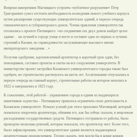
Вопреки намерениям Магницкого устроить «публичное разрушение» Петр
Григорьевич сумел отстоять необходимость возведения нового учебного корпуса
путем расширения существующих университетских зданий, в первую очередь
гимназического и губернаторского домов. Члены правления университета так
отозвались о проекте Пятницкого: «по соединении сих двух домов выйдет целое
здание… на лучшей в городе улице и месте и составит одно из первых и лучших
строений в Казани, по справедливости заслуживающее высокого имени
императорского заведения…»
Получив одобрение, вдохновленный архитектор в короткий срок один, без
помощников, составил проекты и сметы на все сооружения университета. В
министерстве проект застройки Казанского университетского городка также был
одобрен, но строительство растянулось на шесть лет. Ассигнования отпускались в
первую очередь на главный корпус, строительные работы на котором начались в
1822 и завершились в 1825 году.
К сожалению, этой работой – украшением города и одним из выдающихся
памятников зодчества – Пятницкому пришлось ограничить свою деятельность в
Казанском университете. Немало усилий для этого приложил Магницкий, который
попытался опорочить архитектора, обвинив его, как бы сейчас сказали, в нецелевом
расходовании государственных средств. Пятницкого отстранили от работы, было
проведено несколько ревизий, которые показали, что архитектор чист. Более того,
было зафиксировано, что университетское здание является выдающимся
архитектурным произведением. Трудно сказать, чем могли бы в конце концов