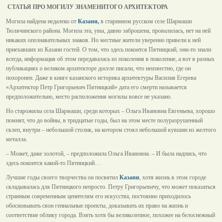
СТАТЬЯ ПРО МОГИЛУ ЗНАМЕНИТОГО АРХИТЕКТОРА
Могила найдена недалеко от
Казани,
в старинном русском селе Шармаши
Тюлячинского района. Могила эта, увы, давно заброшена, провалилась, нет на ней
никаких опознавательных знаков. Но местные жители уверенно привели к ней
приехавших из Казани гостей. О том, что здесь покоится Пятницкий, они-то знали
всегда, информация об этом передавалась из поколения в поколение, а вот в разных
публикациях о великом архитекторе доселе писали, что неизвестно, где он
похоронен. Даже в книге казанского историка архитектуры Василия Егерева
«Архитектор Петр Григорьевич Пятницкий» дата его смерти называется
предположительно, место расположения могилы вовсе не указано.
Но старожилы села Шармаши, среди которых – Ольга Ивановна Евгеньева, хорошо
помнят, что до войны, в тридцатые годы, был на этом месте полуразрушенный
склеп, внутри – небольшой столик, на котором стоял небольшой кувшин из желтого
металла.
– Может, даже золотой, – предположила Ольга Ивановна. – И была надпись, что
здесь покоится какой-то Пятницкий…
Лучшие годы своего творчества он посвятил
Казани
, хотя жизнь в этом городе
складывалась для Пятницкого непросто. Петру Григорьевичу, что может показаться
странным современным ценителям его искусства, постоянно приходилось
обосновывать свои гениальные проекты, доказывать их право на жизнь и
соответствие облику города. Взять хотя бы великолепное, похожее на белоснежный