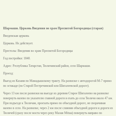
Шармаши. Церковь Введения во храм Пресвятой Богородицы (старая)
Введенская церковь
Церковь. Не действует.
Престолы: Введения во храм Пресвятой Богородицы
Год постройки: 1840.
Адрес: Республика Татарстан, Тюлячинский район, село Шармаши.
Проезд:
Выезд из Казани по Мамадышскому тракту. На развязке с автодорогой М-7 прямо
по эстакаде (по Старой Пестречинской или Шигалеевской дороге).
Через 13 км после развязки на выезде из деревни Старое Шигалеево на развилке
повернуть налево по указателю главной дороги и ехать до села Тюлячи около 47 км.
При подъезде к Тюлячам, проехать прямо по объездной дороге, не сворачивая
налево в село. На развилке, через 2 км после слияния объездной дороги и дороги из
Тюлячей (сразу после моста через реку Малая Мёша) повернуть направо по