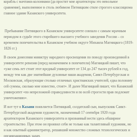
корабль с мачтами-колоннами (да простят мне архитекторы это невольное
сравнение), выполненное в столь любимом Пятницким стиле строгого классицизма
главное здание Казанского университета.
Пребывание Пятницкого в Казанском университете совпало с самым мрачным
периодом в судьбе этого старейшего высшего учебного заведения России – со
временем попечительства в Казанском учебном округе Михаила Магницкого (1819-
1826 гг.)
В своем донесении министру народного просвещения по поводу произведенной в
университете ревизии (перед назначением в попечители) Магницкий пишет, что
«уже семь лет стоит этот вредный университет от 134 до 247 тысяч рублей в год,
между тем как две знатнейшие духовные наши академии, Санкт-Петербургская и
Московская, образующие столько отличных христианских учителей, едва половину
сей суммы, сколько мне известно, стоят». И далее Магницкий пишет, что Казанский
университет «по непреложной справедливости и по всей строгости прав подлежит
уничтожению».
И вот тут в
Казани
появляется Пятницкий, солдатский сын, выпускник Санкт-
Петербургской академии художеств, назначенный 17 сентября 1920 года
архитектором Казанского университета и призванный вести здесь обширное
строительство. При этом он проявил себя не только как талантливый художник, но
и как опытный администратор, решавший множество сложных технологических и
организационных задач.