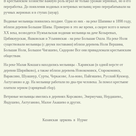
В крестьянском хозяйстве важную роль играл не только урожай зерновых, но и его
переработка. До появления водяных и ветряных мельниц зерно перерабатывали на
ручных жерновах и в ступах (шуар).
Водяные мельницы появились позднее. Одна из них - на реке Шапинке в 1898 году,
вблизи деревни Большие Шапы. Примерно в это же время, а скорее всего в начале
XX века, возводятся Нужъяльская водяная мельница на даче Козыревых,
Цибикнурская, Яшковская и Усынинская - на реке Большая Ошла. На реке Ноля
существовали мельницы (с двумя поставами) вблизи деревень Ноля Вершина,
Большая Ноля, Большое Чигашево, Сидорове Все они принадлежали крестьянским
обществам.
На реке Малая Кокшага находились мельницы - Харинская (в одной версте от
деревни Ширяйково), а также вблизи деревень Новокоминск, Старокоминск,
Вараксино, Шуашнур, Сурты, Черкасове, Аза-ново, Пайгишево, Русский Кукмор,
Актуганово и др. На мельнице работали по два-три человека. За помол крестьяне
платили зерном (гарнцевый сбор).
Ветряные мельницы имелись в деревнях Корсаково, Энермучаш, Нердашево,,
Яндушево, Актуганово, Малое Акашево и других.
Казанская церковь в Нурме