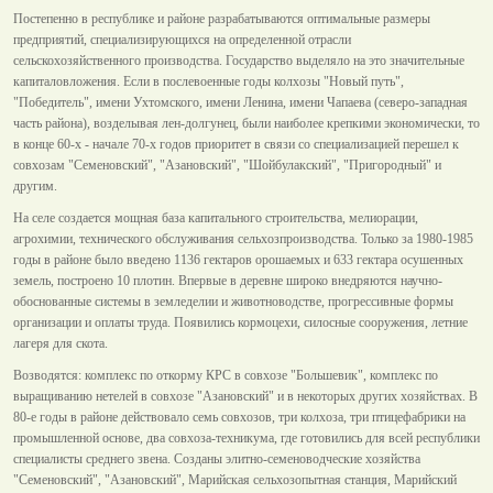
Постепенно в республике и районе разрабатываются оптимальные размеры
предприятий, специализирующихся на определенной отрасли
сельскохозяйственного производства. Государство выделяло на это значительные
капиталовложения. Если в послевоенные годы колхозы "Новый путь",
"Победитель", имени Ухтомского, имени Ленина, имени Чапаева (северо-западная
часть района), возделывая лен-долгунец, были наиболее крепкими экономически, то
в конце 60-х - начале 70-х годов приоритет в связи со специализацией перешел к
совхозам "Семеновский", "Азановский", "Шойбулакский", "Пригородный" и
другим.
На селе создается мощная база капитального строительства, мелиорации,
агрохимии, технического обслуживания сельхозпроизводства. Только за 1980-1985
годы в районе было введено 1136 гектаров орошаемых и 633 гектара осушенных
земель, построено 10 плотин. Впервые в деревне широко внедряются научно-
обоснованные системы в земледелии и животноводстве, прогрессивные формы
организации и оплаты труда. Появились кормоцехи, силосные сооружения, летние
лагеря для скота.
Возводятся: комплекс по откорму КРС в совхозе "Большевик", комплекс по
выращиванию нетелей в совхозе "Азановский" и в некоторых других хозяйствах. В
80-е годы в районе действовало семь совхозов, три колхоза, три птицефабрики на
промышленной основе, два совхоза-техникума, где готовились для всей республики
специалисты среднего звена. Созданы элитно-семеноводческие хозяйства
"Семеновский", "Азановский", Марийская сельхозопытная станция, Марийский