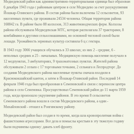
Медведевский район как административно-территориальная единица был образован
6 декабря 1943 года с районным центром в селе Медведево за счет разукрупнения
Йошкар-Олинского района. В состав района были включены 12 сельсоветов, 93
населенных пункта, где проживали 24534 человека. Общая территория района
168842 га. В районе было 88 колхозов, 313 животноводческих ферм. Колхозы
района обслуживала Медведевская МТС, которая располагала 37 тракторами, 8
комбайнами и другими сельхозмашинами, но основной тягловой силой были
лошади. Урожайность зерновых культур составила 6 ц с гектара.
В 1943 году 3066 учащихся обучались в 33 школах; из них 2 - средние, 6 -
неполных средних и 25 - начальных. Медицинскую помощь население получало в
12 медпунктах, 3 амбулаториях, 9 трахоматозных пунктах. Жителей района
обслуживали 2 сельпо с 17 торговыми точками, 2 сельмага и Леспродторг. До
создания Медведевского района населенные пункты сначала входили в
Краснококшайский кантон, а затем в Йошкар-Олинский район. Последний 14
февраля 1946 года был преобразован в Семеновский в связи с переносом центра
района в село Семеновка. Просуществовал Семеновский район до 11 марта 1959
года, когда произошло укрупнение районов. В это время 8 сельсоветов
Семеновского района вошли в состав Медведевского района, а один -
Михайловский - отошел к Ронгинскому району.
Медведевский район был создан в то время, когда шла кровопролитная война с
фашистскими агрессорами. Все дела и помыслы крестьян в эту тяжелую годину
были подчинены одному: давать хлеб фронту.