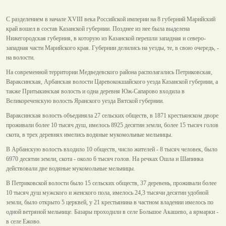
С разделением в начале XVIII века Российской империи на 8 губерний Марийский
край вошел в состав Казанской губернии. Позднее из нее была выделена
Нижегородская губерния, в которую из Казанской перешли западная и северо-
западная части Марийского края. Губернии делились на уезды, те, в свою очередь, -
на волости.
На современной территории Медведевского района располагались Петриковская,
Вараксинская, Арбанская волости Царевококшайского уезда Казанской губернии, а
также Притыкинская волость и одна деревня Юж-Сапарово входила в
Великореченскую волость Яранского уезда Вятской губернии.
Вараксинская волость объединяла 27 сельских обществ, в 1871 крестьянском дворе
проживали более 10 тысяч душ, имелось 8925 десятин земли, более 15 тысяч голов
скота, в трех деревнях имелись водяные мукомольные мельницы.
В Арбанскую волость входило 10 обществ, число жителей - 8 тысяч человек, было
6970 десятин земли, скота - около 6 тысяч голов. На речках Ошла и Шапинка
действовали две водяные мукомольные мельницы.
В Петриковской волости было 15 сельских обществ, 37 деревень, проживали более
10 тысяч душ мужского и женского пола, имелось 24,3 тысячи десятин удобной
земли, было открыто 5 церквей, у 21 крестьянина в частном владении имелось по
одной ветряной мельнице. Базары проходили в селе Большое Акашево, а ярмарки -
в селе Ежово.