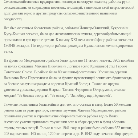
Сельскохозяйственные предприятия, несмотря на острую нехватку рабочих рук и
сельхозмашин, на сокращение посевных площадей, выполняли свой патриотический
долг, давали зерно и другие продукты сельскохозяйственного назначения
государству.
Лес был основным богатством района, работали Йошкар-Олинский, Куярский и
Kyry-Кокшан лесхозы, было два лесохимических пункта, деревообрабатывающий
промколхоз и три прочие артели. К началу XXI века лесной фонд района составлял
136946 гектаров. По территории района проходила Нужъяльская железнодорожная
ветка.
На фронт из Медведевского района было призвано 11 тысяч человек, 3905 погибли
на полях сражений. Михаил Николаевич Логинов (село Кузнецово) стал Героем
Советского Союза. В районе было 80 женщин-фронтовичек. Уроженка деревни
Данилово Вера Перепелкина была на фронте пулеметчицей зенитного бронепоезда,
за боевые заслуги награждена орденом Красной Звезды. Такого же ордена
удостоена уроженка деревни Ныръял Татьяна Федоровна Остроумова, а также
медалей "За боевые заслуги", "За отвагу", "За победу над Германией".
Тяжелым испытанием была война и для тех, кто остался в тылу. Более 50 женщин
района сели за руль трактора, заменив мужчин. Жители Медведевского района
принимали участие в строительстве оборонительного рубежа вдоль Волги.
Активное участие принимали труженики села в сборе средств в фонд обороны
страны, теплых вещей. Только к зиме 1941 года в районе было собрано 652 шапки,
298 пар валенок, 165 овчин, 1220 кг шерсти и др. В 1942 году начался сбор средств