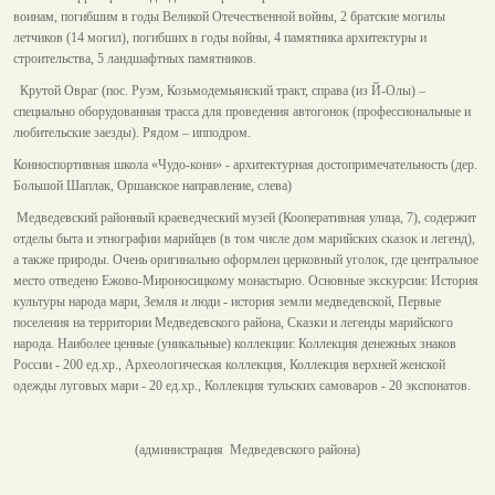
воинам, погибшим в годы Великой Отечественной войны, 2 братские могилы
летчиков (14 могил), погибших в годы войны, 4 памятника архитектуры и
строительства, 5 ландшафтных памятников.
Крутой Овраг (пос. Руэм, Козьмодемьянский тракт, справа (из Й-Олы) –
специально оборудованная трасса для проведения автогонок (профессиональные и
любительские заезды). Рядом – ипподром.
Конноспортивная школа «Чудо-кони» - архитектурная достопримечательность (дер.
Большой Шаплак, Оршанское направление, слева)
Медведевский районный краеведческий музей (Кооперативная улица, 7), содержит
отделы быта и этнографии марийцев (в том числе дом марийских сказок и легенд),
а также природы. Очень оригинально оформлен церковный уголок, где центральное
место отведено Ежово-Мироносицкому монастырю. Основные экскурсии: История
культуры народа мари, Земля и люди - история земли медведевской, Первые
поселения на территории Медведевского района, Сказки и легенды марийского
народа. Наиболее ценные (уникальные) коллекции: Коллекция денежных знаков
России - 200 ед.хр., Археологическая коллекция, Коллекция верхней женской
одежды луговых мари - 20 ед.хр., Коллекция тульских самоваров - 20 экспонатов.
(администрация Медведевского района)