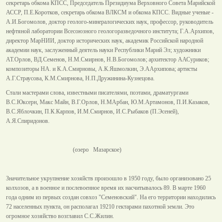
секретарь обкома КПСС, Председатель Президиума Верховного Совета Марийской
АССР, П.Е.Коротков, секретарь обкома ВЛКСМ и обкома КПСС. Видные ученые -
А.И.Богомолов, доктор геолого-минералогических наук, профессор, руководитель
нефтяной лаборатории Всесоюзного геологоразведочного института; Г.А.Архипов,
директор МарНИИ, доктор исторических наук, академик Российской народной
академии наук, заслуженный деятель науки Республики Марий Эл; художники
АТ.Орлов, ВД.Семенов, Н.М.Смирнов, Н.В.Богомолов; архитектор ААСуриков;
композиторы НА. и К.А.Смирновы, А.К.Яшмолкин, Э.ААрхипова; артисты
А.Г.Страусова, К.М.Смирнова, Н.П.Дружинина-Кузнецова.
Стали мастерами слова, известными писателями, поэтами, драматургами
В.С.Юксерн, Макс Майн, В.Г.Орлов, Н.МАрбан, Ю.М.Артамонов, П.И.Казаков,
В.С.Яблочкин, П.К.Карпов, И.М.Смирнов, И.С.Рыбаков (П.Эсеней),
А.Я.Спиридонов.
(озеро Мазарское)
Значительное укрупнение хозяйств произошло в 1950 году, было организовано 25
колхозов, а в военное и послевоенное время их насчитывалось 89. В марте 1960
года одним из первых создан совхоз "Семеновский". На его территории находились
72 населенных пункта, он располагал 19210 гектарами пахотной земли. Это
огромное хозяйство возглавил С.С.Жилин.