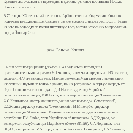
Кузнецовского сельсовета переведены в административное подчинение Йошкар-
Олинского горсовета.
В 70-е годы XX века в районе деревни Арбаны геологи обнаружили обширное
подземное водохранилище, бывшее в давние времена старицей реки Волги. Теперь
из него по водоводу получают чистейшую воду жители нескольких микрорайонов
города Йошкар-Олы.
река Большая Кокшага
Со дня организации района (декабрь 1943 года) были награждены
правительственными наградами 941 человек, в том числе орденами - 463 человека,
медалями 478 тружеников села. Многие уроженцы Медведевского района стали
известными людьми не только в районе, но и в республике. В первую очередь это
Герои Социалистического Труда - Д.И.Никеев, директор Марийской
сельхозопытной станции, В.Ф.Быков, комбайнер госплемзавода "Семеновский",
Ф.С.Капитонова, мастер машинного доения госплемзавода "Семеновский",
С.СЖилин, директор совхоза "Семеновский", М.М.Голубев, директор
госплемзавода "Азановский". Видные партийные и государственные деятели
республики: Т.М.Ямбос, член Марийского облисполкома, АД.Кедрова, зав.
женотделом республики при Марийском обкоме ВКП(б), С.А.Черняков, член
ВЦИК, член ревкома МАО, председатель областного Совнаркома, ПААлмакаев,