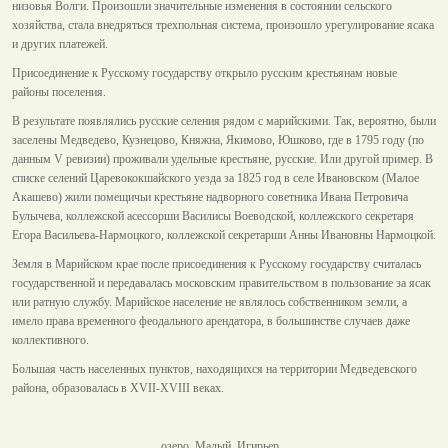
низовья Волги. Произошли значительные изменения в состоянии сельского
хозяйства, стала внедряться трехпольная система, произошло урегулирование ясака
и других платежей.
Присоединение к Русскому государству открыло русским крестьянам новые
районы поселения.
В результате появлялись русские селения рядом с марийскими. Так, вероятно, были
заселены Медведево, Кузнецово, Княжна, Якимово, Юшково, где в 1795 году (по
данным V ревизии) проживали удельные крестьяне, русские. Или другой пример. В
списке селений Царевококшайского уезда за 1825 год в селе Ивановском (Малое
Акашево) жили помещичьи крестьяне надворного советника Ивана Петровича
Булычева, коллежской асессорши Василисы Воеводской, коллежского секретаря
Егора Васильева-Нармоцкого, коллежской секретарши Анны Ивановны Нармоцкой.
Земля в Марийском крае после присоединения к Русскому государству считалась
государственной и передавалась московским правительством в пользование за ясак
или ратную службу. Марийское население не являлось собственником земли, а
имело права временного феодального арендатора, в большинстве случаев даже
коллективного.
Большая часть населенных пунктов, находящихся на территории Медведевского
района, образовалась в XVII-XVIII веках.
озеро Малый Игирьер