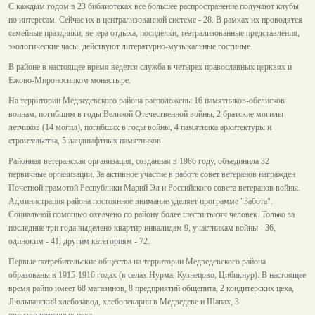
С каждым годом в 23 библиотеках все большее распространение получают клубы
по интересам. Сейчас их в централизованной системе - 28. В рамках их проводятся
семейные праздники, вечера отдыха, посиделки, театрализованные представления,
экологические часы, действуют литературно-музыкальные гостиные.
В районе в настоящее время ведется служба в четырех православных церквях и
Ежово-Мироносицком монастыре.
На территории Медведевского района расположены 16 памятников-обелисков
воинам, погибшим в годы Великой Отечественной войны, 2 братские могилы
летчиков (14 могил), погибших в годы войны, 4 памятника архитектуры и
строительства, 5 ландшафтных памятников.
Районная ветеранская организация, созданная в 1986 году, объединила 32
первичные организации. За активное участие в работе совет ветеранов награжден
Почетной грамотой Республики Марий Эл и Российского совета ветеранов войны.
Администрация района постоянное внимание уделяет программе "Забота".
Социальной помощью охвачено по району более шести тысяч человек. Только за
последние три года выделено квартир инвалидам 9, участникам войны - 36,
одиноким - 41, другим категориям - 72.
Первые потребительские общества на территории Медведевского района
образованы в 1915-1916 годах (в селах Нурма, Кузнецово, Цибикнур). В настоящее
время райпо имеет 68 магазинов, 8 предприятий общепита, 2 кондитерских цеха,
Люльпанский хлебозавод, хлебопекарни в Медведеве и Шапах, 3
производственных цеха.