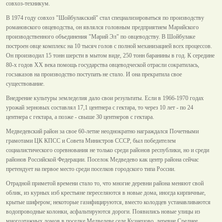
совхоз-техникум.
В 1974 году совхоз "Шойбулакский" стал специализироваться по производству
романовского овцеводства, он являлся головным предприятием Марийского
производственного объединения "Марий Эл" по овцеводству. В Шойбулаке
построен овце комплекс на 10 тысяч голов с полной механизацией всех процессов.
Он производил 15 тонн шерсти в мытом виде, 250 тонн баранины в год. К середине
80-х годов XX века помощь государства овцеводческой отрасли сократилась,
госзаказов на производство поступать не стало. И она прекратила свое
существование.
Внедрение культуры земледелия дало свои результаты. Если в 1966-1970 годах
урожай зерновых составлял 17,1 центнера с гектара, то через 10 лет - по 24
центнера с гектара, а позже - свыше 30 центнеров с гектара.
Медведевский район за свое 60-летие неоднократно награждался Почетными
грамотами ЦК КПСС и Совета Министров СССР, был победителем
социалистического соревнования не только среди районов республики, но и среди
районов Российской Федерации. Поселок Медведево как центр района сейчас
претендует на первое место среди поселков городского типа России.
Отрадной приметой времени стало то, что многие деревни района меняют свой
облик, из курных изб крестьяне переселяются в новые дома, иногда кирпичные,
крытые шифером; некоторые газифицируются, вместо колодцев устанавливаются
водопроводные колонки, асфальтируются дороги. Появились новые улицы из
многоэтажных домов в поселке Медведеве селе Кузнецово, деревне Среднее