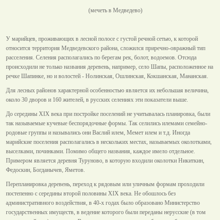
(мечеть в Медведево)
У марийцев, проживающих в лесной полосе с густой речной сетью, к которой
относится территория Медведевского района, сложился приречно-овражный тип
расселения. Селения располагались по берегам рек, болот, водоемов. Отсюда
происходили не только названия деревень, например, село Шапы, расположенное на
речке Шапинке, но и волостей - Нолинская, Ошлинская, Кокшанская, Мананская.
Для лесных районов характерной особенностью является их небольшая величина,
около 30 дворов и 160 жителей, в русских селениях эти показатели выше.
До середины XIX века при постройке поселений не учитывалась планировка, были
так называемые кучевые беспорядочные формы. Так селились илемами семейно-
родовые группы и назывались они Васлий илем, Мемет илем и т.д. Иногда
марийские поселения располагались в нескольких местах, называемых околотками,
выселками, починками. Помимо общего названия, каждое имело отдельное.
Примером является деревня Туруново, в которую входили околотки Никиткин,
Федоскин, Богданычев, Яметов.
Перепланировка деревень, переход к рядовым или уличным формам проходили
постепенно с середины второй половины XIX века. Не обошлось без
административного воздействия, в 40-х годах было образовано Министерство
государственных имуществ, в ведение которого были переданы нерусские (в том