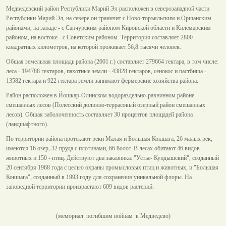
Медведевский район Республики Марий Эл расположен в северозападной части
Республики Марий Эл, на севере он граничит с Ново-торъяльским и Оршанским
районами, на западе - с Санчурским районом Кировской области и Килемарским
районом, на востоке - с Советским районом. Территория составляет 2800
квадратных километров, на которой проживает 56,8 тысячи человек.
Общая земельная площадь района (2001 г.) составляет 279664 гектара, в том числе:
леса - 194788 гектаров, пахотные земли - 43828 гектаров, сенокос и пастбища -
13582 гектара и 922 гектара земли занимают фермерские хозяйства района.
Район расположен в Йошкар-Олинском водораздельно-равнинном районе
смешанных лесов (Полесский долинно-террасовый озерный район смешанных
лесов). Общая заболоченность составляет 30 процентов площадей района
(ландшафтного).
По территории района протекают реки Малая и Большая Кокшага, 26 малых рек,
имеются 16 озер, 32 пруда с плотинами, 66 болот. В лесах обитают 46 видов
животных и 150 - птиц. Действуют два заказника: "Устье- Кундышский", созданный
20 сентября 1968 года с целью охраны промысловых птиц и животных, и "Большая
Кокшага", созданный в 1993 году для сохранения уникальной флоры. На
заповедной территории произрастают 609 видов растений.
(мемориал погибшим войнам в Медведево)