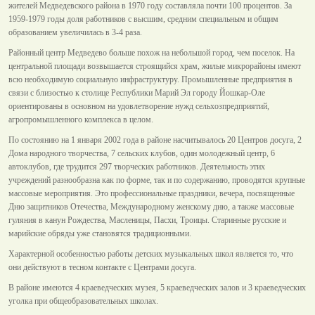
жителей Медведевского района в 1970 году составляла почти 100 процентов. За
1959-1979 годы доля работников с высшим, средним специальным и общим
образованием увеличилась в 3-4 раза.
Районный центр Медведево больше похож на небольшой город, чем поселок. На
центральной площади возвышается строящийся храм, жилые микрорайоны имеют
всю необходимую социальную инфраструктуру. Промышленные предприятия в
связи с близостью к столице Республики Марий Эл городу Йошкар-Оле
ориентированы в основном на удовлетворение нужд сельхозпредприятий,
агропромышленного комплекса в целом.
По состоянию на 1 января 2002 года в районе насчитывалось 20 Центров досуга, 2
Дома народного творчества, 7 сельских клубов, один молодежный центр, 6
автоклубов, где трудится 297 творческих работников. Деятельность этих
учреждений разнообразна как по форме, так и по содержанию, проводятся крупные
массовые мероприятия. Это профессиональные праздники, вечера, посвященные
Дню защитников Отечества, Международному женскому дню, а также массовые
гуляния в канун Рождества, Масленицы, Пасхи, Троицы. Старинные русские и
марийские обряды уже становятся традиционными.
Характерной особенностью работы детских музыкальных школ является то, что
они действуют в тесном контакте с Центрами досуга.
В районе имеются 4 краеведческих музея, 5 краеведческих залов и 3 краеведческих
уголка при общеобразовательных школах.