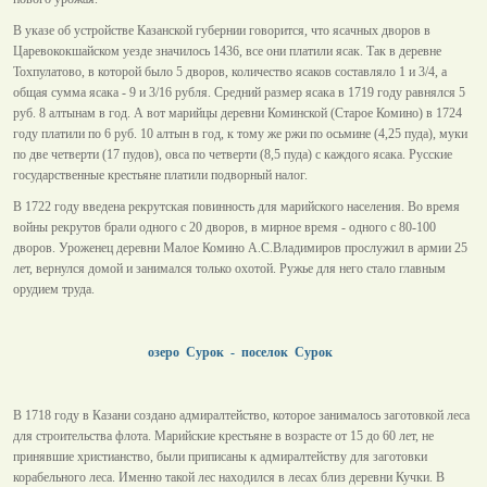
В указе об устройстве Казанской губернии говорится, что ясачных дворов в
Царевококшайском уезде значилось 1436, все они платили ясак. Так в деревне
Тохпулатово, в которой было 5 дворов, количество ясаков составляло 1 и 3/4, а
общая сумма ясака - 9 и 3/16 рубля. Средний размер ясака в 1719 году равнялся 5
руб. 8 алтынам в год. А вот марийцы деревни Коминской (Старое Комино) в 1724
году платили по 6 руб. 10 алтын в год, к тому же ржи по осьмине (4,25 пуда), муки
по две четверти (17 пудов), овса по четверти (8,5 пуда) с каждого ясака. Русские
государственные крестьяне платили подворный налог.
В 1722 году введена рекрутская повинность для марийского населения. Во время
войны рекрутов брали одного с 20 дворов, в мирное время - одного с 80-100
дворов. Уроженец деревни Малое Комино А.С.Владимиров прослужил в армии 25
лет, вернулся домой и занимался только охотой. Ружье для него стало главным
орудием труда.
озеро Сурок - поселок Сурок
В 1718 году в Казани создано адмиралтейство, которое занималось заготовкой леса
для строительства флота. Марийские крестьяне в возрасте от 15 до 60 лет, не
принявшие христианство, были приписаны к адмиралтейству для заготовки
корабельного леса. Именно такой лес находился в лесах близ деревни Кучки. В