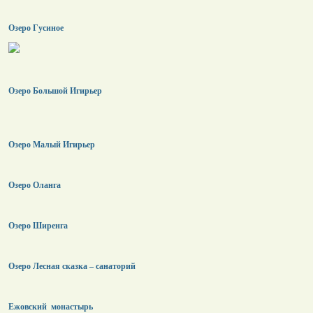
Озеро Гусиное
Озеро Большой Игирьер
Озеро Малый Игирьер
Озеро Оланга
Озеро Ширенга
Озеро Лесная сказка – санаторий
Ежовский монастырь