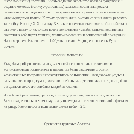
числе марийские) крестьяне. Вновь созданное ведомство обязало губернские и
уездные межевые (землеустроительные) комиссии составить проекты
перепланировки существующих и застройки вновь образующихся поселений по
улично-рядовым планам. К этому времени лишь русские селения имели рядовую
застройку. К концу XIX - началу XX веков поселения стали иметь обычный вид по
уличному плану. В настоящее время центральные усадьбы сельхозпредприятий
сочетают в себе черты уличной, улично-квартальной и зонированной планировки.
Например, село Ежово, село Шойбулак, поселок Медведево, поселок Руэм и
другие.
Ежовский монастырь
У
садьба марийцев состояла из двух частей: основная - двор с жилыми и
хозяйственными постройками и задняя, где были различные угодья и
хозяйственные постройки неповседневного пользования. На задворках усадьбы
размещались огород, гумно, хмельник, небольшая луговина для скота, овин, баня,
отводилось место для хлебных кладей из снопов.
Изба была бревенчатой, срубной, крыша двускатной, затем стали делать сени.
Застройка деревень по уличному плану вынуждала крестьян ставить избы фасадом
на улицу. Увеличилось и количество окон в избах - 2-3.
Сретенская церковь в Азаново