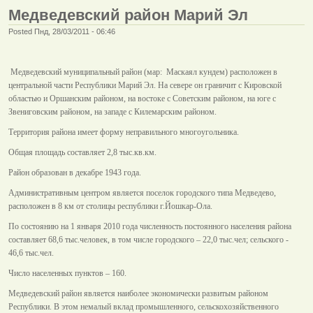
Медведевский район Марий Эл
Posted Пнд, 28/03/2011 - 06:46
Медведевский муниципальный район (мар: Маскаял кундем) расположен в
центральной части Республики Марий Эл. На севере он граничит с Кировской
областью и Оршанским районом, на востоке с Советским районом, на юге с
Звениговским районом, на западе с Килемарским районом.
Территория района имеет форму неправильного многоугольника.
Общая площадь составляет 2,8 тыс.кв.км.
Район образован в декабре 1943 года.
Административным центром является поселок городского типа Медведево,
расположен в 8 км от столицы республики г.Йошкар-Ола.
По состоянию на 1 января 2010 года численность постоянного населения района
составляет 68,6 тыс.человек, в том числе городского – 22,0 тыс.чел; сельского -
46,6 тыс.чел.
Число населенных пунктов – 160.
Медведевский район является наиболее экономически развитым районом
Республики. В этом немалый вклад промышленного, сельскохозяйственного