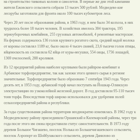
на строительство танковых колонн и самолетов. В первые же дни этой кампании
жители Ежовского сельсовета собрали 13 тысяч 500 рублей. Медведеве-кие
лесорубы заготовили для фронта около 100 тысяч кубометров леса.
Через 20 лет после образования района, в 1963 году, в нем было 34 колхоза, в них
трудилось более 18 тысяч человек. В хозяйствах имелось 384 трактора, 195
зерноуборочных комбайнов, 255 грузовых автомобилей, 4 ремонтные мастерские.
На фермах содержалось 136 голов крупного рогатого скота, средний надой молока
от коровы составлял 1189 кг, было около 4 тысяч свиней, 23,6 тысячи голов птицы,
яйценоскость их составляла 62 яйца от куры-несушки, 554 овцы, 1756 лошадей,
1369 пчелосемей, 288 кроликов.
Из 12 предприятий района наиболее крупными были райпром-комбинат и
Арбанское торфопредприятие, так как залежи этого ценного сырья в регионе
значительные. Торфопредприятие было образовано 7 сентября 1943 года. Через
десять лет, в 1953 году, арбанский торф начал поступать на Йошкар-Олинскую
электростанцию по узкоколейной железной дороге. В год доставляли 95-110 тысяч
тонн торфа. Впоследствии торф широко использовался для удобрения полей
сельхозпредприятий района и республики.
За годы существования района территория неоднократно изменялась. В 1962 году к
Медведевскому району присоединили Оршанский и Килемарский районы, через три
года после этого им снова предоставили статус самостоятельности. В 1973 году
деревня Большое Чигашево, поселок Нолька из Большечигашевского сельсовета,
поселок Аэропорт из Шойбулакского сельсовета, деревня Данилово из