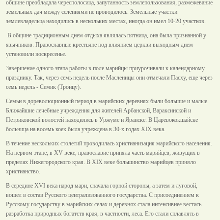
общине преобладала чересполосица, запутанность землепользования, размежевание
земельных дач между селениями не проводилось. Земельные участки
землевладельца находились в нескольких местах, иногда он имел 10-20 участков.
В общине традиционным днем отдыха являлась пятница, она была признанной у
язычников. Православные крестьяне под влиянием церкви выходным днем
установили воскресенье.
Завершение одного этапа работы в поле марийцы приурочивали к календарному
празднику. Так, через семь недель после Масленицы они отмечали Пасху, еще через
семь недель - Семик (Троицу).
Семьи в дореволюционный период в марийских деревнях были большие и малые.
Ближайшие лечебные учреждения для жителей Арбанской, Вараксинской и
Петриковской волостей находились в Уржуме и Яранске. В Царевококшайске
больница на восемь коек была учреждена в 30-х годах XIX века.
В течение нескольких столетий проводилась христианизация марийского населения.
На первом этапе, в XV веке, православие приняла часть марийцев, живущих в
пределах Нижегородского края. В XIX веке большинство марийцев приняло
христианство.
В середине XVI века народ мари, сначала горной стороны, а затем и луговой,
вошел в состав Русского централизованного государства. С присоединением к
Русскому государству в марийских селах и деревнях стала интенсивнее вестись
разработка природных богатств края, в частности, леса. Его стали сплавлять в