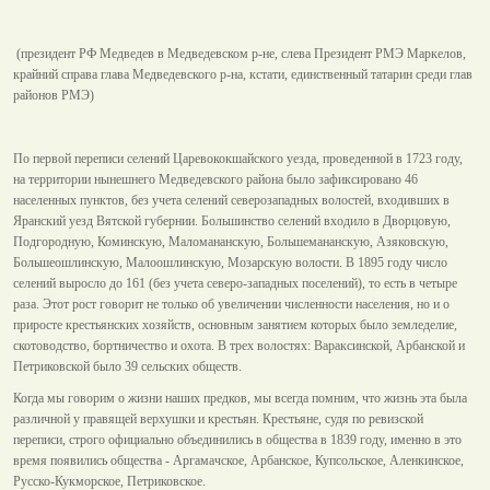
(президент РФ Медведев в Медведевском р-не, слева Президент РМЭ Маркелов,
крайний справа глава Медведевского р-на, кстати, единственный татарин среди глав
районов РМЭ)
По первой переписи селений Царевококшайского уезда, проведенной в 1723 году,
на территории нынешнего Медведевского района было зафиксировано 46
населенных пунктов, без учета селений северозападных волостей, входивших в
Яранский уезд Вятской губернии. Большинство селений входило в Дворцовую,
Подгородную, Коминскую, Маломананскую, Большемананскую, Азяковскую,
Большеошлинскую, Малоошлинскую, Мозарскую волости. В 1895 году число
селений выросло до 161 (без учета северо-западных поселений), то есть в четыре
раза. Этот рост говорит не только об увеличении численности населения, но и о
приросте крестьянских хозяйств, основным занятием которых было земледелие,
скотоводство, бортничество и охота. В трех волостях: Вараксинской, Арбанской и
Петриковской было 39 сельских обществ.
Когда мы говорим о жизни наших предков, мы всегда помним, что жизнь эта была
различной у правящей верхушки и крестьян. Крестьяне, судя по ревизской
переписи, строго официально объединились в общества в 1839 году, именно в это
время появились общества - Аргамачское, Арбанское, Купсольское, Аленкинское,
Русско-Кукморское, Петриковское.