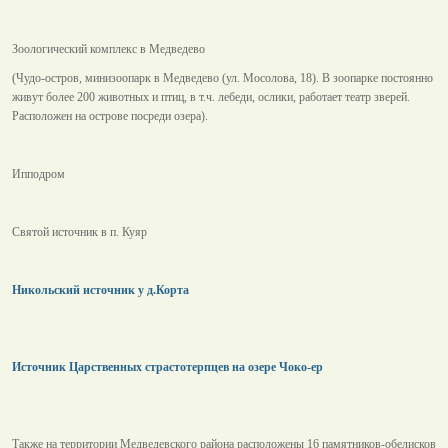
Зоологический комплекс в Медведево
(Чудо-остров, минизоопарк в Медведево (ул. Мосолова, 18). В зоопарке постоянно
живут более 200 животных и птиц, в т.ч. лебеди, ослики, работает театр зверей.
Расположен на острове посреди озера).
Ипподром
Святой источник в п. Куяр
Никольский источник у д.Корта
Источник Царственных страстотерпцев на озере Чоко-ер
Также на территории Медведевского района расположены 16 памятников-обелисков