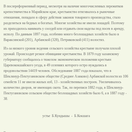
В послереформенный период, несмотря на наличие многочисленных пережитков
крепостничества в Марийском крае, крестьянство втягивалось в рыночные
отношения, попадало в сферу действия законов товарного производства, стало
разделяться на бедных и богатых. Многие хозяйства не имели лошадей. Поэтому
их приходилось нанимать у соседей или отдавать свои наделы под посев в аренду,
исполу. По данным 1897 года, особенно много безлошадных хозяйств было в
Вараксинской (201), Арбанской (328), Петриковской (411) волостях.
Из-за низкого уровня ведения сельского хозяйства крестьяне получали плохой
урожай. Происходит резкое обнищание крестьянства. В 1879 году казанскому
губернатору сообщалось о тяжелом экономическом положении крестьян
Царевококшайского уезда, в 49 селениях которого остро нуждались в
продовольствии 14419 человек. Обследование 1887 года показало, что в
Шеклянур-Пектугановском обществе (Среднее Азяково) Арбанской волости из 106
семейств 11 не имели жилых изб, 13 - хозяйственных построек. Увеличивалось
количество дворов, не имеющих скота. Так, по переписи 1882 года, в Шеклянур-
Пектугановском сельском обществе безлошадных хозяйств было 6, а в 1887 году -
38.
устье Б.Кундышы - Б.Кокшага