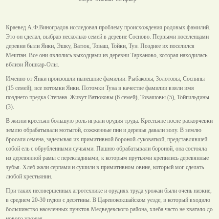
Краевед А.Ф.Виноградов исследовал проблему происхождения родовых фамилий.
Это он сделал, выбрав несколько семей в деревне Сосново. Первыми поселенцами
деревни были Янки, Эшку, Ватюк, Товаш, Тойки, Тун. Позднее их поселился
Мештан. Все они являлись выходцами из деревни Тарханово, которая находилась
вблизи Йошкар-Олы.
Именно от Янки произошли нынешние фамилии: Рыбаковы, Золотовы, Соснины
(15 семей), все потомки Янки. Потомки Туна в качестве фамилии взяли имя
позднего предка Степана. Живут Ватюковы (6 семей), Товашовы (5), Тойгильдины
(3).
В жизни крестьян большую роль играли орудия труда. Крестьяне после раскорчевки
землю обрабатывали мотыгой, сожженные пни и деревья давали золу. В землю
бросали семена, заделывая их примитивной бороной-суковаткой, представлявшей
собой ель с обрубленными сучьями. Пашню обрабатывали бороной, она состояла
из деревянной рамы с перекладинами, к которым прутьями крепились деревянные
зубья. Хлеб жали серпами и сушили в примитивном овине, который мог сделать
любой крестьянин.
При таких несовершенных агротехнике и орудиях труда урожаи были очень низкие,
в среднем 20-30 пудов с десятины. В Царевококшайском уезде, в который входило
большинство населенных пунктов Медведевского района, хлеба часто не хватало до
нового урожая.