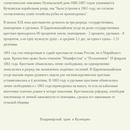
статистических описаниях Нужъяльской дачи 1886-1887 годов упоминается
Кучкинская корабельная роща, она "была устроена в 1861 году, но согласно
составленному плану хозяйства рубка не производилась".
В начале XIX века крестьянство делилось на три разряда: государственных,
помещичьих и удельных. В Царевококшайском уезде на долю государственных
крестьян приходилось 90 процентов земли, помещичьих - 2 процента, удельных - 8
процентов, а на одну мужскую душу - в среднем 3,1 дес, на одного едока - 1,51
десятины.
1861 год стал поворотным в судьбе крестьян не только России, но и Марийского
края. Крепостное право было отменено "Манифестом" и "Положением" 19 февраля
1861 года. Крестьяне объявлялись лично свободными, но одновременно
зачислялись в разряд так называемых податных сословий. В Царевококшайском
уезде высшая норма душевого надела для частновладельческих крестьян
устанавливалась в 4 десятины. В 1863 году и удельные крестьяне объявлялись
лично свободными и с 1865 года переводились на выкуп, то есть на кабальные
ипотечные платежи длиное в четыре поколения. Крестьянская реформа, освободив
землепашца от личной зависимости от помещика, сделала его зависимым от
сельской общины.
Владимирский храм в Кузнецово