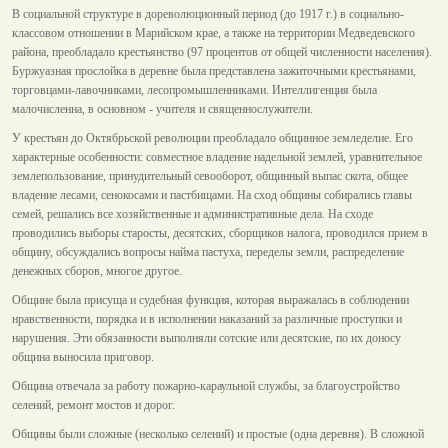
В социальной структуре в дореволюционный период (до 1917 г.) в социально-
классовом отношении в Марийском крае, а также на территории Медведевского
района, преобладало крестьянство (97 процентов от общей численности населения).
Буржуазная прослойка в деревне была представлена зажиточными крестьянами,
торговцами-лавочниками, лесопромышленниками. Интеллигенция была
малочисленна, в основном - учителя и священнослужители.
У крестьян до Октябрьской революции преобладало общинное земледелие. Его
характерные особенности: совместное владение надельной землей, уравнительное
землепользование, принудительный севооборот, общинный выпас скота, общее
владение лесами, сенокосами и пастбищами. На сход общины собирались главы
семей, решались все хозяйственные и административные дела. На сходе
проводились выборы старосты, десятских, сборщиков налога, проводился прием в
общину, обсуждались вопросы найма пастуха, переделы земли, распределение
денежных сборов, многое другое.
Общине была присуща и судебная функция, которая выражалась в соблюдении
нравственности, порядка и в исполнении наказаний за различные проступки и
нарушения. Эти обязанности выполняли сотские или десятские, по их доносу
община выносила приговор.
Община отвечала за работу пожарно-караульной службы, за благоустройство
селений, ремонт мостов и дорог.
Общины были сложные (несколько селений) и простые (одна деревня). В сложной