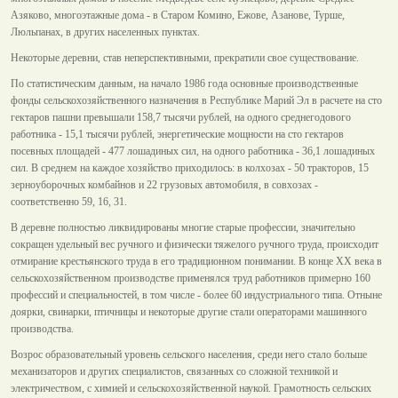
Азяково, многоэтажные дома - в Старом Комино, Ежове, Азанове, Турше,
Люльпанах, в других населенных пунктах.
Некоторые деревни, став неперспективными, прекратили свое существование.
По статистическим данным, на начало 1986 года основные производственные
фонды сельскохозяйственного назначения в Республике Марий Эл в расчете на сто
гектаров пашни превышали 158,7 тысячи рублей, на одного среднегодового
работника - 15,1 тысячи рублей, энергетические мощности на сто гектаров
посевных площадей - 477 лошадиных сил, на одного работника - 36,1 лошадиных
сил. В среднем на каждое хозяйство приходилось: в колхозах - 50 тракторов, 15
зерноуборочных комбайнов и 22 грузовых автомобиля, в совхозах -
соответственно 59, 16, 31.
В деревне полностью ликвидированы многие старые профессии, значительно
сокращен удельный вес ручного и физически тяжелого ручного труда, происходит
отмирание крестьянского труда в его традиционном понимании. В конце XX века в
сельскохозяйственном производстве применялся труд работников примерно 160
профессий и специальностей, в том числе - более 60 индустриального типа. Отныне
доярки, свинарки, птичницы и некоторые другие стали операторами машинного
производства.
Возрос образовательный уровень сельского населения, среди него стало больше
механизаторов и других специалистов, связанных со сложной техникой и
электричеством, с химией и сельскохозяйственной наукой. Грамотность сельских