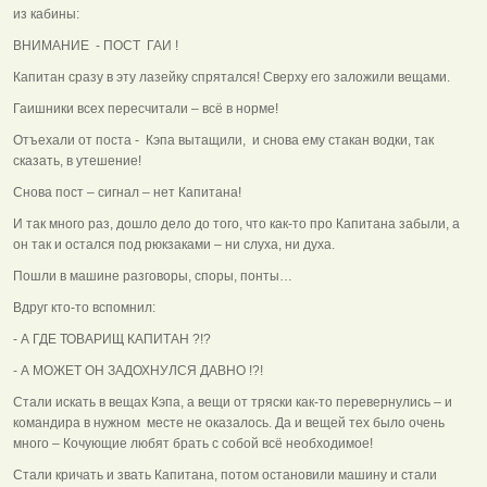
из кабины:
ВНИМАНИЕ - ПОСТ ГАИ !
Капитан сразу в эту лазейку спрятался! Сверху его заложили вещами.
Гаишники всех пересчитали – всё в норме!
Отъехали от поста - Кэпа вытащили, и снова ему стакан водки, так
сказать, в утешение!
Снова пост – сигнал – нет Капитана!
И так много раз, дошло дело до того, что как-то про Капитана забыли, а
он так и остался под рюкзаками – ни слуха, ни духа.
Пошли в машине разговоры, споры, понты…
Вдруг кто-то вспомнил:
- А ГДЕ ТОВАРИЩ КАПИТАН ?!?
- А МОЖЕТ ОН ЗАДОХНУЛСЯ ДАВНО !?!
Стали искать в вещах Кэпа, а вещи от тряски как-то перевернулись – и
командира в нужном месте не оказалось. Да и вещей тех было очень
много – Кочующие любят брать с собой всё необходимое!
Стали кричать и звать Капитана, потом остановили машину и стали