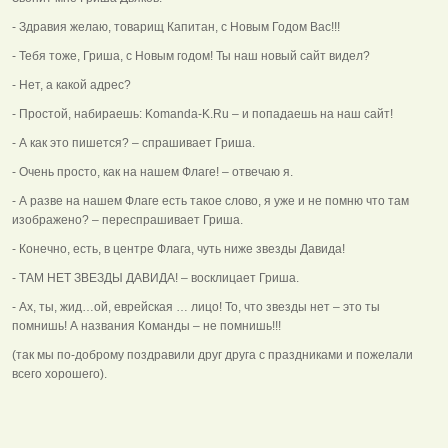
- Здравия желаю, товарищ Капитан, с Новым Годом Вас!!!
- Тебя тоже, Гриша, с Новым годом! Ты наш новый сайт видел?
- Нет, а какой адрес?
- Простой, набираешь: Komanda-K.Ru – и попадаешь на наш сайт!
- А как это пишется? – спрашивает Гриша.
- Очень просто, как на нашем Флаге! – отвечаю я.
- А разве на нашем Флаге есть такое слово, я уже и не помню что там
изображено? – переспрашивает Гриша.
- Конечно, есть, в центре Флага, чуть ниже звезды Давида!
- ТАМ НЕТ ЗВЕЗДЫ ДАВИДА! – восклицает Гриша.
- Ах, ты, жид…ой, еврейская … лицо! То, что звезды нет – это ты
помнишь! А названия Команды – не помнишь!!!
(так мы по-доброму поздравили друг друга с праздниками и пожелали
всего хорошего).