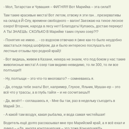
- Мол, Татарстан и Чувашия – ФИГНЯ!!! Вот Марийка – эта сила!!!
Там такие красивые места! Вот летом, отвожу я эти ган…презервативы
на склад в Й-Олу, времени свободного – вагон! Заезжаю на тихое лесное
озеро! Вторник, народа в лесу нет! Благодать! Купаюсь, достаю перекус!
А ТЫ ЗНАЕШЬ: СКОЛЬКО В Марийке таких глухих озер?!?
- Понятия не имею… - со вздохом отвечаю я (мне как-то было неудобно
хвастаться перед шофёром, да и было интересно послушать его
лестные отзывы про родной край)!
- Вот видишь, живем в Казани, нихера не знаем, что под боком у нас такие
живописные места! А озер там видимо-невидимо, то ли 300, то ли все
полтыщи!!!
- Ну, полтыщи – это что-то многовато? – сомневаюсь я.
- Да, откуда тебе знать! Вот, например, Глухое, Яльчик, Мушан-ер – это
всё что у трассы, а в глубь тайги – и не сосчитаешь!!!
- Да, везёт! – соглашаюсь я, - Мне бы так, раз в недельку съездить в
Марий Эл…
- А какой там воздух, какая рыбалка, и вода самая чистейшая!
Водитель ещё долго рассказывал мне про Марийский край, а я всё ехал и
думал – «Да, иногда контрацепция – это тоже Концепция!!!».