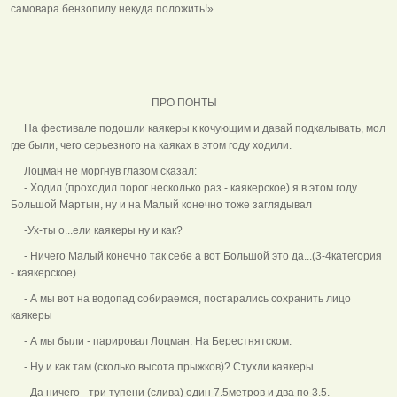
самовара бензопилу некуда положить!»
ПРО ПОНТЫ
На фестивале подошли каякеры к кочующим и давай подкалывать, мол
где были, чего серьезного на каяках в этом году ходили.
Лоцман не моргнув глазом сказал:
- Ходил (проходил порог несколько раз - каякерское) я в этом году
Большой Мартын, ну и на Малый конечно тоже заглядывал
-Ух-ты о...ели каякеры ну и как?
- Ничего Малый конечно так себе а вот Большой это да...(3-4категория
- каякерское)
- А мы вот на водопад собираемся, постарались сохранить лицо
каякеры
- А мы были - парировал Лоцман. На Берестнятском.
- Ну и как там (сколько высота прыжков)? Стухли каякеры...
- Да ничего - три тупени (слива) один 7.5метров и два по 3.5.