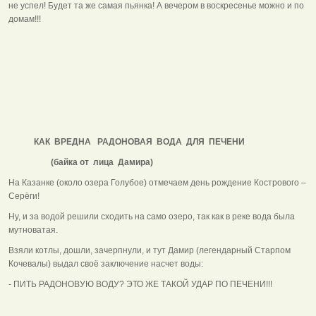
не успел! Будет та же самая пьянка! А вечером в воскресенье можно и по
домам!!!
КАК ВРЕДНА РАДОНОВАЯ ВОДА ДЛЯ ПЕЧЕНИ
(байка от лица Дамира)
На Казанке (около озера Голубое) отмечаем день рождение Кострового –
Серёги!
Ну, и за водой решили сходить на само озеро, так как в реке вода была
мутноватая.
Взяли котлы, дошли, зачерпнули, и тут Дамир (легендарный Старпом
Кочевалы) выдал своё заключение насчет воды:
- ПИТЬ РАДОНОВУЮ ВОДУ? ЭТО ЖЕ ТАКОЙ УДАР ПО ПЕЧЕНИ!!!