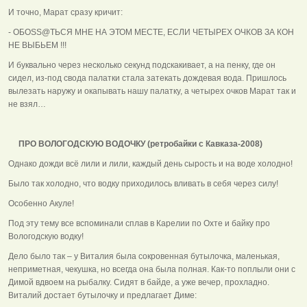
И точно, Марат сразу кричит:
- ОБОSS@ТЬСЯ МНЕ НА ЭТОМ МЕСТЕ, ЕСЛИ ЧЕТЫРЕХ ОЧКОВ ЗА КОН
НЕ ВЫБЬЕМ !!!
И буквально через несколько секунд подскакивает, а на пенку, где он
сидел, из-под свода палатки стала затекать дождевая вода. Пришлось
вылезать наружу и окапывать нашу палатку, а четырех очков Марат так и
не взял…
ПРО ВОЛОГОДСКУЮ ВОДОЧКУ (ретробайки с Кавказа-2008)
Однако дожди всё лили и лили, каждый день сырость и на воде холодно!
Было так холодно, что водку приходилось вливать в себя через силу!
Особенно Акуле!
Под эту тему все вспоминали сплав в Карелии по Охте и байку про
Вологодскую водку!
Дело было так – у Виталия была сокровенная бутылочка, маленькая,
неприметная, чекушка, но всегда она была полная. Как-то поплыли они с
Димой вдвоем на рыбалку. Сидят в байде, а уже вечер, прохладно.
Виталий достает бутылочку и предлагает Диме: