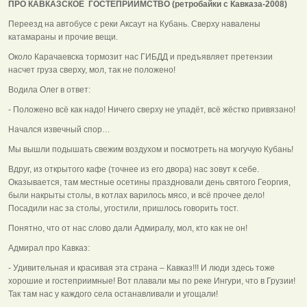
ПРО КАВКАЗСКОЕ ГОСТЕПРИИМСТВО (ретробайки с Кавказа-2008)
Переезд на автобусе с реки Аксаут на Кубань. Сверху навалены
катамараны и прочие вещи.
Около Карачаевска тормозит нас ГИБДД и предъявляет претензии
насчет груза сверху, мол, так не положено!
Водила Олег в ответ:
- Положено всё как надо! Ничего сверху не упадёт, всё жёстко привязано!
Начался извечный спор…
Мы вышли подышать свежим воздухом и посмотреть на могучую Кубань!
Вдруг, из открытого кафе (точнее из его двора) нас зовут к себе.
Оказывается, там местные осетины праздновали день святого Георгия,
были накрыты столы, в котлах варилось мясо, и всё прочее дело!
Посадили нас за столы, угостили, пришлось говорить тост.
Понятно, что от нас слово дали Адмиралу, мол, кто как не он!
Адмирал про Кавказ:
- Удивительная и красивая эта страна – Кавказ!!! И люди здесь тоже
хорошие и гостеприимные! Вот плавали мы по реке Ингури, что в Грузии!
Так там нас у каждого села останавливали и угощали!