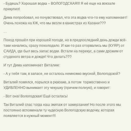
- Будешь? Хорошая водка – ВОЛОГОДСКАЯ!!! Я её еще на вокзале
прикупил!
Дима попробовал, но почувствовал, что эта водка что-то ему напоминает!
Очень похожа на КЖ, что мы везли в канистрах из Казани???
…
Поход прошёл при хорошей погоде, но в предпоследний день дожди всё-
таки начались, сразу похолодало. И как-то раз оторвались мы (КУЯР) от
САИДА, где был весь запас водки. Встали на перекус, а сами дрожим от
студеного ветра и дождя! Что делать???
И тут Дима напоминает Виталию:
- А у тебя там, в запасе, не осталось немножко вкусной, Вологодской?
Виталий помялся, порылся в рюкзаке, а потом торжественно и
УДИВЛЕННО вынимает эту чекушку (причем полную), и говорит:
- Вот она! Вологодская! Ещё осталась!
Так Виталий спас тогда наш экипаж от замерзания! Но после этого мы
постоянно вспоминали ту чудесную Вологодскую водочку, которая
появляется в нужный момент!!!