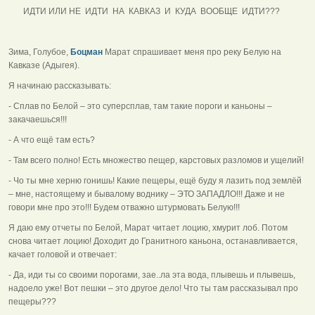
ИДТИ ИЛИ НЕ ИДТИ НА КАВКАЗ И КУДА ВООБЩЕ ИДТИ???
Зима, Голубое,
Боцман
Марат спрашивает меня про реку Белую на
Кавказе (Адыгея).
Я начинаю рассказывать:
- Сплав по Белой – это суперсплав, там такие пороги и каньоны –
закачаешься!!!
- А что ещё там есть?
- Там всего полно! Есть множество пещер, карстовых разломов и ущелий!
- Чо ты мне херню гонишь! Какие пещеры, ещё буду я лазить под землёй
– мне, настоящему и бывалому воднику – ЭТО ЗАПАДЛО!!! Даже и не
говори мне про это!!! Будем отважно штурмовать Белую!!!
Я даю ему отчеты по Белой, Марат читает лоцию, хмурит лоб. Потом
снова читает лоцию! Доходит до Гранитного каньона, останавливается,
качает головой и отвечает:
- Да, иди ты со своими порогами, зае..ла эта вода, плывешь и плывешь,
надоело уже! Вот пешки – это другое дело! Что ты там рассказывал про
пещеры???