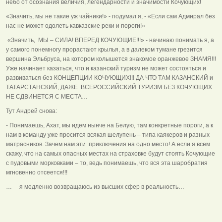
небо от осознания величия, легендарности и значимости Кочующих!
«Значить, мы не такие уж чайники!» - подумал я, - «Если сам Адмирал без
нас не может одолеть кавказские реки и пороги!»
«Значить, МЫ – СИЛА! ВПЕРЕД КОЧУЮЩИЕ!!!» - начинаю понимать я, а
у самого понемногу прорастают крылья, а в далеком тумане грезится
вершина Эльбруса, на котором колышется знакомое оранжевое ЗНАМЯ!!!
Уже начинает казаться, что и казанский туризм не может состояться и
развиваться без КОНЦЕПЦИИ КОЧУЮЩИХ!!! ДА ЧТО ТАМ КАЗАНСКИЙ и
ТАТАРСТАНСКИЙ, ДАЖЕ ВСЕРОССИЙСКИЙ ТУРИЗМ БЕЗ КОЧУЮЩИХ
НЕ СДВИНЕТСЯ С МЕСТА…
Тут Андрей снова:
- Понимаешь, Ахат, мы идем нынче на Белую, там конкретные пороги, а к
нам в команду уже просится всякая шелупень – типа каякеров и разных
матрасников. Зачем нам эти приключения на одно место! А если я всем
скажу, что на самых опасных местах на страховке будут стоять Кочующие
с пудовыми морковками – то, ведь понимаешь, что вся эта шаробратия
мгновенно отсеется!!!
… я медленно возвращаюсь из высших сфер в реальность…