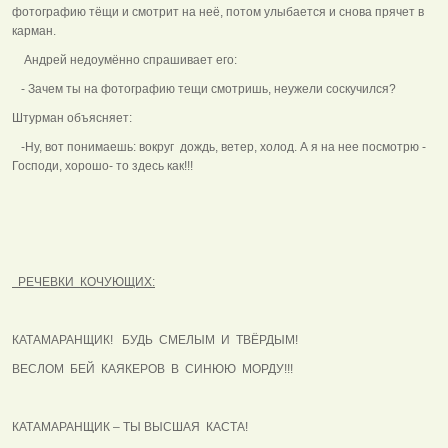
фотографию тёщи и смотрит на неё, потом улыбается и снова прячет в
карман.
Андрей недоумённо спрашивает его:
- Зачем ты на фотографию тещи смотришь, неужели соскучился?
Штурман объясняет:
-Ну, вот понимаешь: вокруг дождь, ветер, холод. А я на нее посмотрю -
Господи, хорошо- то здесь как!!!
РЕЧЕВКИ КОЧУЮЩИХ:
КАТАМАРАНЩИК! БУДЬ СМЕЛЫМ И ТВЁРДЫМ!
ВЕСЛОМ БЕЙ КАЯКЕРОВ В СИНЮЮ МОРДУ!!!
КАТАМАРАНЩИК – ТЫ ВЫСШАЯ КАСТА!