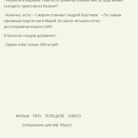
- Неужели в Марийке тоже есть примечательные места, куда можно
съездить туристам из Казани?
- Конечно, есть! – с жаром отвечает Андрей Бортяков. – По самым
скромным подсчетам в Марий Эл около четырёх сотен
достопримечательностей!!!
И Капитан следом добавляет:
- Одних озёр только 399 штук!!!
ФИЛЬМ ПРО ТЕЛЕЦКОЕ ОЗЕРО
(специально для к/ф Юшут)