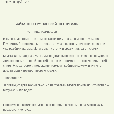
- ЧО? НЕ ДАЁТ???
БАЙКА ПРО ГРУШИНСКИЙ ФЕСТИВАЛЬ
(от лица Адмирала)
В тысяча девятьсот не помню каком году позвали меня друзья на
Грушинский фестиваль, приехал я туда в пятницу вечером, когда они
уже разбили лагерь. Меня зовут к столу, и сразу наливают кружку.
Кружка большая, на 350 грамм, но делать нечего – отказаться неудобно.
Делаю первый, второй, третий глоток, и понимаю, что это медицинский
спирт! Назад дороги нет, скрипя горлом, добиваю кружку, и тут мне
друзья сразу вручают вторую кружку:
- На! Запей!!!
Запиваю, сперва нормально, но на третьем глотке понимаю, что попал –
в кружке была водка!
…
Проснулся я в палатке, уже в воскресение вечером, когда Фестиваль
подходил к концу…