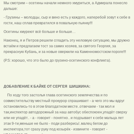
Мы смотрим – осетины начали немного хмуриться, а Адмирала понесло
дальше:
- Грузины – молодцы, сыр и вино есть у каждого, наперебой зовут к себе в
гости, наш сплав превратился в повальную пьянку!!!
Осетины хмуреют всё больше и больше…
Наконец, я и Петров решили сгладить эту неловкую ситуацию, мы дружно
встаём и предлагаем тост за самих хозяев, за святого Георгия, за
прекрасную Кубань, и за новые оверкили на Каменномостском пороге!!!
(P.S: хорошо, что это было до грузино-осетинского конфликта).
ДОБАВЛЕНИЕ К БАЙКЕ ОТ СЕРГЕЯ ШИШКИНА:
По ходу того застолья глава осетинского землячества и по
совместительству местный прокурор спрашивает - а чего это мы вдруг
остановились-то в этом благодатном месте..отвечаем - так мол и
так,инспектор автодорожный за наш автобус обеспокоен,упадёт сверху
или не упадёт.. - а - говорит - понятно.. и подзывает к себе мальца лет
этак 9-ти,меньше не было - поди разберись!..малец бегом до
инспектора,тот сразу руку под козырёк - извините - говорит -