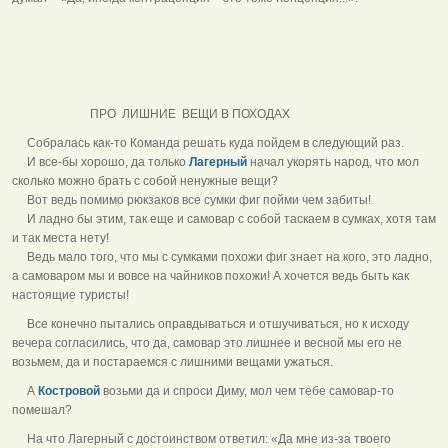
ПРО ЛИШНИЕ ВЕЩИ В ПОХОДАХ
Собралась как-то Команда решать куда пойдем в следующий раз.
И все-бы хорошо, да только
Лагерный
начал укорять народ, что мол
сколько можно брать с собой ненужные вещи?
Вот ведь помимо рюкзаков все сумки фиг пойми чем забиты!
И ладно бы этим, так еще и самовар с собой таскаем в сумках, хотя там
и так места нету!
Ведь мало того, что мы с сумками похожи фиг знает на кого, это ладно,
а самоваром мы и вовсе на чайников похожи! А хочется ведь быть как
настоящие туристы!
Все конечно пытались оправдываться и отшучиваться, но к исходу
вечера согласились, что да, самовар это лишнее и весной мы его не
возьмем, да и постараемся с лишними вещами ужаться.
А
Костровой
возьми да и спроси Диму, мол чем тебе самовар-то
помешал?
На что Лагерный с достоинством ответил: «Да мне из-за твоего