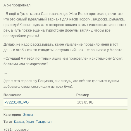
А он продолжал:
- Я ещё в Гугле карты Саян скачал, где Жом-Болок протекает, и считаю,
что это самый идеальный вариант для нас!!! Пороги, заброска, рыбалка,
природа! Короче, сделал я экспресс-анализ самых известных саяновских
рек, а чуть позже ещё на туристские форумы загляну, чтобы всё
поподробнее узнать!
Думаю, не надо рассказывать, какое удивление поразило меня в тот
день, и чтобы как-то сгладить наступивший шок – спрашиваю у Марата:
- Слушай! А у тебя почтовый ящик чем прикреплён к системному блоку:
болтами или саморезами?
…
(зря я это спросил у Боцмана, знал ведь, что всё это крепится одним
добрым словом, состоящим из трех букв).
Вложение
Размер
P7223140.JPG
103.85 КБ
Категория:
Эпосы
Тэги:
Кавказ
,
Урал
,
Татарстан
7631 просмотр