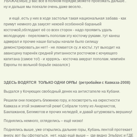
УВАЖАЕМЫЕ,у вас всё в полном порядке,можете проезжать дальше..
ну и дальше мы поехали очень даже весело..
и ещё..есть у них в ходе застолья такая национальная забава - как
примут немного да закусят некоей особенной бараньей
косточкой,обглодают её со всех сторон - надо проявить удаль
молодецкую - переломить пополам эту косточку руками..тут канеш
адмирал и прочие наши батыры начали было силищу
демонстрировать,ан нет! - не ломается су..я кость!..тут выходит на
авансцену паренёк средней упитанности росточком с кочующего
капитана (самое то!) - и хрррясь - косточка аккурат пополам..чемпиён
Европы по вольной борьбе оказался:)
ЗДЕСЬ ВОДЯТСЯ ТОЛЬКО ОДНИ ОРЛЫ (ретробайки с Кавказа-2008)
Выдался у Кочующих свободный денек на антистапеле на Кубани.
Решили они покорить ближнюю гору, и посмотреть на окрестности
Кавказа и этой знаменитой реки! Собрали толпу из Анархистов,
Баклажанов, Бегимотов и прочих нелюдей, и давай штурмовать вершину!
Поднялись немного, огляделись – ещё низко!
Поднялись выше, уже открылись дальние горы, Кубань лентой протекает
внизу, вот бы сфоткаться, нет, надо ещё выше – где видно Эльбрус и ГДЕ