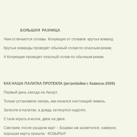
БОЛЬШАЯ РАЗНИЦА
Чем отличаются сплавы Кочующих от сплавов крутых команд:
Крутые команды проводят обычный сплав по опасным рекам,
А Кочующие проводят опасный сплав по обычным рекам.
КАК НАША ПАЛАТКА ПРОТЕКЛА (ретробайки с Кавказа-2008)
Первый день заезда на Аксаут.
Только установили лагерь, как начался настоящий ливень.
Залезли в палатки, а дождь затянулся надолго.
Стали играть в козла, двое на двое.
Смотрим, после раздачи карт – Боцман аж засветился, наверно,
хорошая карта пришла - КОЗЫРЬ!!!