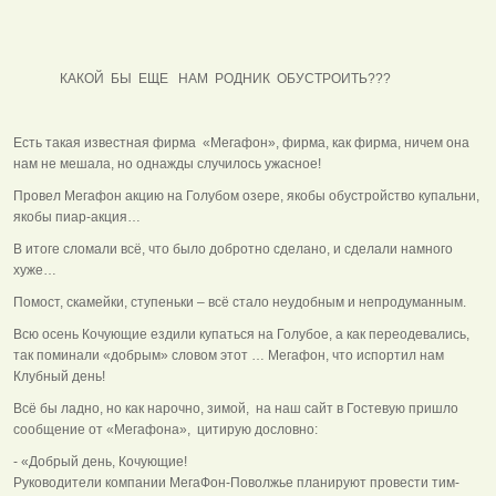
КАКОЙ БЫ ЕЩЕ НАМ РОДНИК ОБУСТРОИТЬ???
Есть такая известная фирма «Мегафон», фирма, как фирма, ничем она
нам не мешала, но однажды случилось ужасное!
Провел Мегафон акцию на Голубом озере, якобы обустройство купальни,
якобы пиар-акция…
В итоге сломали всё, что было добротно сделано, и сделали намного
хуже…
Помост, скамейки, ступеньки – всё стало неудобным и непродуманным.
Всю осень Кочующие ездили купаться на Голубое, а как переодевались,
так поминали «добрым» словом этот … Мегафон, что испортил нам
Клубный день!
Всё бы ладно, но как нарочно, зимой, на наш сайт в Гостевую пришло
сообщение от «Мегафона», цитирую дословно:
- «Добрый день, Кочующие!
Руководители компании МегаФон-Поволжье планируют провести тим-