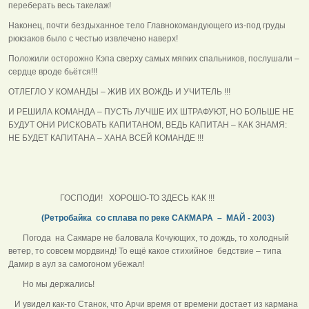
переберать весь такелаж!
Наконец, почти бездыханное тело Главнокомандующего из-под груды
рюкзаков было с честью извлечено наверх!
Положили осторожно Кэпа сверху самых мягких спальников, послушали –
сердце вроде бьётся!!!
ОТЛЕГЛО У КОМАНДЫ – ЖИВ ИХ ВОЖДЬ И УЧИТЕЛЬ !!!
И РЕШИЛА КОМАНДА – ПУСТЬ ЛУЧШЕ ИХ ШТРАФУЮТ, НО БОЛЬШЕ НЕ
БУДУТ ОНИ РИСКОВАТЬ КАПИТАНОМ, ВЕДЬ КАПИТАН – КАК ЗНАМЯ:
НЕ БУДЕТ КАПИТАНА – ХАНА ВСЕЙ КОМАНДЕ !!!
ГОСПОДИ! ХОРОШО-ТО ЗДЕСЬ КАК !!!
(Ретробайка со сплава по реке САКМАРА – МАЙ - 2003)
Погода на Сакмаре не баловала Кочующих, то дождь, то холодный
ветер, то совсем мордвинд! То ещё какое стихийное бедствие – типа
Дамир в аул за самогоном убежал!
Но мы держались!
И увидел как-то Станок, что Арчи время от времени достает из кармана