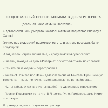
КОНЦЕПТУАЛЬНЫЙ ПРОРЫВ БОЦМАНА В ДЕБРИ ИНТЕРНЕТА
(реальная байка от лица Капитана)
С декабрьской бани у Марата началась активная подготовка к походу в
Саяны!
(точнее под видом этой подготовки мы стали активно посещать баню
Кочующих)!
И вот, как-то Боцман звонит мне, и сразу выложил суперсерию:
- Знаешь, заходил на днях в Интернет, посмотрел отчеты по сплавам!
- Сам что ли заходил? – переспросил я.
- Конечно! Почитал про Чаю – далековато она от Байкала! Про Снежную
тоже читал – виды, конечно, там обалденные, но вот заброска…
- Ну, ты даёшь! А как ты отчеты нашёл? – с удивлением отвечаю ему!
- Просто! Поисковики-то на что! В Яндексе, Гугле, Рамблере, даже Нигму
использую!
Я протер уши, голос Боцмана не пропадал…