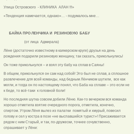
Улица Островского - КЛИНИКА АЛАН !!!»
«Тенденция намечается, однако»… - подумалось мне…
БАЙКА ПРО ЛЕНЧИКА И РЕЗИНОВУЮ БАБУ
(от лица Адмирала)
Лёне (достаточно известному в каякерском круге) друзья на день
рождения подарили резиновую женщину, так сказать, прикольнулись!
Он тоже прикольнулся – и взял эту бабу на сплав в Саяны!
В общем, прикольнулся он сам над собой! Это был не сплав, а сплошное
развлечение для всей команды, над бедным Лёнчиком шутили, все как
могли, и тогда он по настоящему понял, что Баба на сплаве – это если не
к беде, то всё-таки к головной боли!
Но последняя шутка совсем добили Лёню. Как-то вечерком вся команда
хорошо отметила взятие очередного порога, отметила, конечно,
спиртом. Утром Лёня вылез из палатки помятый и хмурый, повесил
голову и сел у костра в позе «не выспавшийся турист»! Присаживается
рядом с ним Старый, и так, по-дружески, точнее сочувственно,
спрашивает у Лёни: