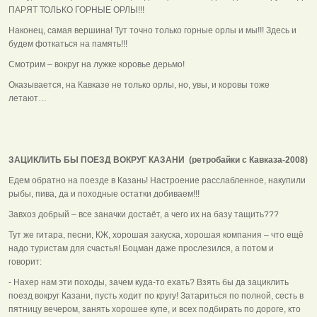
ПАРЯТ ТОЛЬКО ГОРНЫЕ ОРЛЫ!!!
Наконец, самая вершина! Тут точно только горные орлы и мы!!! Здесь и
будем фоткаться на память!!!
Смотрим – вокруг на лужке коровье дерьмо!
Оказывается, на Кавказе не только орлы, но, увы, и коровы тоже
летают…
ЗАЦИКЛИТЬ БЫ ПОЕЗД ВОКРУГ КАЗАНИ (ретробайки с Кавказа-2008)
Едем обратно на поезде в Казань! Настроение расслабленное, накупили
рыбы, пива, да и походные остатки добиваем!!!
Завхоз добрый – все заначки достаёт, а чего их на базу тащить???
Тут же гитара, песни, КЖ, хорошая закуска, хорошая компания – что ещё
надо туристам для счастья! Боцман даже прослезился, а потом и
говорит:
- Нахер нам эти походы, зачем куда-то ехать? Взять бы да зациклить
поезд вокруг Казани, пусть ходит по кругу! Затариться по полной, сесть в
пятницу вечером, занять хорошее купе, и всех подбирать по дороге, кто