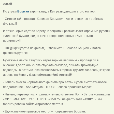
Алтай.
По утрам
Боцман
варил кашу, а Кэп разводил для этого костер.
- Смотри-ка! – говорит Капитан Боцману – Арчи готовится к съёмкам
фильма!!!
И точно, Арчи идет по берегу Телецкого и разматывает огромные рулоны
туалетной бумаги, видно хочет озеро полностью обмотать по
периметру!!!
- Пiz@uqx будет а не фильм, …твою мать! – сказал Боцман и потом
грязно выругался…
Бумажные ленты тянулись через горные вершины и пропадали в
облаках! Где-то они снова спускались к воде, огибали грохочущие
водопады, а потом снова возносились к горным кручам! Казалось, каждое
дерево на берегу было обмотано библиотекой!
- Теперь вместо нормального фильма про Алтай будем смотреть новое
продолжение – 555 МУДИМЕТРОВ! – снова произнес Марат.
- Ничего, перетерпим, - примирительно отвечает Кэп, - Зато в номинации
«ФИЛЬМЫ ПРО ТУАЛЕТНУЮ БУМАГУ» на фестивале «ЮШУТ» мы
гарантировано займем призовое место!!!
- Единственное призовое место! – поправил его Боцман.