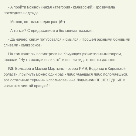
- А пройти можно? (какая категория - каякерский) Прозвучала
последняя надежда.
- Можно, но только один раз. (6*)
- А ты как? С придыханием и большими глазами..
- Да ничего, снизу потусовался и смылся. (Прошел разными боковыми
сливами - каякерское)
На том каякеры посмотрели на Кочующих уважительным взором,
сказали :"Ну ты заходи если что", и пошли кидать понты дальше.
P.S.
Большой и Малый Мартыны - озера РМЭ, Водопад в Кировской
области, прыгнуть можно один раз - либо убьешься либо поломаешься,
все остальные термины использованные Лоцманом ПЕШЕХОДНЫЕ и
являются чистой правдой!