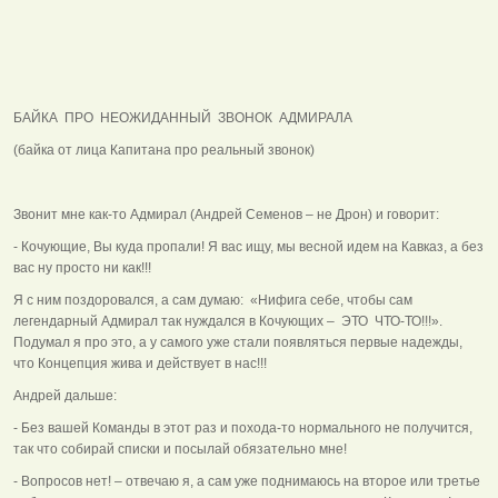
БАЙКА ПРО НЕОЖИДАННЫЙ ЗВОНОК АДМИРАЛА
(байка от лица Капитана про реальный звонок)
Звонит мне как-то Адмирал (Андрей Семенов – не Дрон) и говорит:
- Кочующие, Вы куда пропали! Я вас ищу, мы весной идем на Кавказ, а без
вас ну просто ни как!!!
Я с ним поздоровался, а сам думаю: «Нифига себе, чтобы сам
легендарный Адмирал так нуждался в Кочующих – ЭТО ЧТО-ТО!!!».
Подумал я про это, а у самого уже стали появляться первые надежды,
что Концепция жива и действует в нас!!!
Андрей дальше:
- Без вашей Команды в этот раз и похода-то нормального не получится,
так что собирай списки и посылай обязательно мне!
- Вопросов нет! – отвечаю я, а сам уже поднимаюсь на второе или третье