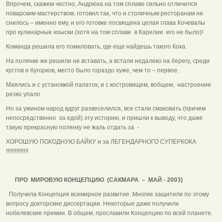
Впрочем, скажем честно, Андрюха на том сплаве сильно отличился
поварским мастерством, готовил так, что и столичным ресторанам не
снилось – именно ему, и его готовке посвящена целая глава Кочевалы
про кулинарные изыски (хотя на том сплаве в Карелии его не было)!
Команда решила его помиловать, где еще найдешь такого Кока.
На полянке же решили не вставать, а встали недалеко на берегу, среди
кустов и бугорков, место было гораздо хуже, чем то – первое.
Маялись и с установкой палаток, и с костровищем, вобщем, настроение
резко упало.
Но за ужином народ вдруг развеселился, все стали смаковать (причем
непосредственно за едой) эту историю, и пришли к выводу, что даже
такую прекрасную полянку не жаль отдать за -
ХОРОШУЮ ПОХОДНУЮ БАЙКУ и за ЛЕГЕНДАРНОГО СУПЕРКОКА
!!!!!!!!!!!!!!!
ПРО МИРОВУЮ КОНЦЕПЦИЮ (САКМАРА – МАЙ - 2003)
Получила Концепция всемирное развитие. Многие защитили по этому
вопросу докторские диссертации. Некоторые даже получили
нобелевские премии. В общем, прославили Концепцию по всей планете.