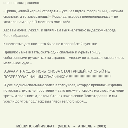
полного замерзания».
- Гриша, кончай хернёй страдать! – уже без шуток говорили мы, - Возьми
спальник, а то замерзнешь! – Команда всерьёз переполошилась – не
хватало нам еще ЧП местного масштаба.
Авраам молча лежал, и являл нам тысячелетнюю выдержку народа
богоизбранного!
К несчастью для нас – это было не в аравийской пустыне…
Пришлось мне встать, снять один спальник и укрыть Гришу
собственными руками, как ни странно – Авраам не возражал, свершилось
маленькое чудо –
АВРААМ НА ОДНУ НОЧЬ СНОВА СТАЛ ГРИШЕЙ, КОТОРЫЙ НЕ
ПОБРЕЗГОВАЛ НАШИМ СПАЛЬНИКОМ !!!!!!!!!!!!!!!!!!!!!!!!!!!!!!!!!!!!!!!!!!!!!!!!!
Я уже в одном спальнике залез в толпу гоев, которую пришлось изрядно
потеснить, пусть не просторно – зато нескучно, сверху мы укрылись моим
третьим спальником, потом Станок начал сеанс Психотерапии, и мы
уснули до утра под ласковый плеск теплого моря…
МЁШИНСКИЙ ИЗВРАТ (МЕША – АПРЕЛЬ - 2003)