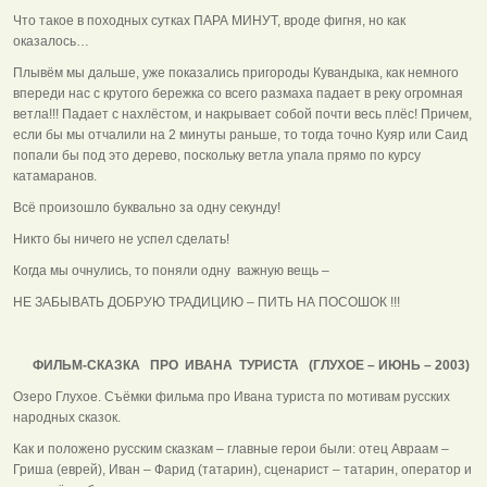
Что такое в походных сутках ПАРА МИНУТ, вроде фигня, но как
оказалось…
Плывём мы дальше, уже показались пригороды Кувандыка, как немного
впереди нас с крутого бережка со всего размаха падает в реку огромная
ветла!!! Падает с нахлёстом, и накрывает собой почти весь плёс! Причем,
если бы мы отчалили на 2 минуты раньше, то тогда точно Куяр или Саид
попали бы под это дерево, поскольку ветла упала прямо по курсу
катамаранов.
Всё произошло буквально за одну секунду!
Никто бы ничего не успел сделать!
Когда мы очнулись, то поняли одну важную вещь –
НЕ ЗАБЫВАТЬ ДОБРУЮ ТРАДИЦИЮ – ПИТЬ НА ПОСОШОК !!!
ФИЛЬМ-СКАЗКА ПРО ИВАНА ТУРИСТА (ГЛУХОЕ – ИЮНЬ – 2003)
Озеро Глухое. Съёмки фильма про Ивана туриста по мотивам русских
народных сказок.
Как и положено русским сказкам – главные герои были: отец Авраам –
Гриша (еврей), Иван – Фарид (татарин), сценарист – татарин, оператор и