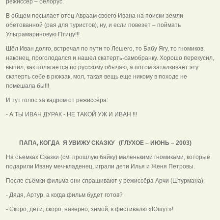
режиссёр – белорус.
В общем посылает отец Авраам своего Ивана на поиски земли
обетованной (рая для туристов), ну, и если повезет – поймать
Ультрамариновую Птицу!!!
Шёл Иван долго, встречал по пути то Лешего, то Бабу Ягу, то гномиков,
наконец, проголодался и нашел скатерть-самобранку. Хорошо перекусил,
выпил, как полагается по русскому обычаю, а потом заталкивает эту
скатерть себе в рюкзак, мол, такая вещь еще никому в походе не
помешала бы!!!
И тут голос за кадром от режиссёра:
- А ТЫ ИВАН ДУРАК - НЕ ТАКОЙ УЖ И ИВАН !!!
ПАПА, КОГДА Я УВИЖУ СКАЗКУ (ГЛУХОЕ – ИЮНЬ – 2003)
На съемках Сказки (см. прошлую байку) маленькими гномиками, которые
подарили Ивану меч-кладенец, играли дети Илья и Женя Петровы.
После съёмки фильма они спрашивают у режиссёра Арчи (Штурмана):
- Дядя, Артур, а когда фильм будет готов?
- Скоро, дети, скоро, наверно, зимой, к фестивалю «Юшут»!