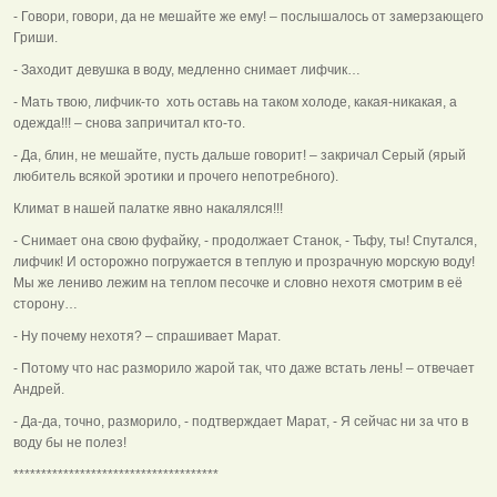
- Говори, говори, да не мешайте же ему! – послышалось от замерзающего
Гриши.
- Заходит девушка в воду, медленно снимает лифчик…
- Мать твою, лифчик-то хоть оставь на таком холоде, какая-никакая, а
одежда!!! – снова запричитал кто-то.
- Да, блин, не мешайте, пусть дальше говорит! – закричал Серый (ярый
любитель всякой эротики и прочего непотребного).
Климат в нашей палатке явно накалялся!!!
- Снимает она свою фуфайку, - продолжает Станок, - Тьфу, ты! Спутался,
лифчик! И осторожно погружается в теплую и прозрачную морскую воду!
Мы же лениво лежим на теплом песочке и словно нехотя смотрим в её
сторону…
- Ну почему нехотя? – спрашивает Марат.
- Потому что нас разморило жарой так, что даже встать лень! – отвечает
Андрей.
- Да-да, точно, разморило, - подтверждает Марат, - Я сейчас ни за что в
воду бы не полез!
*************************************