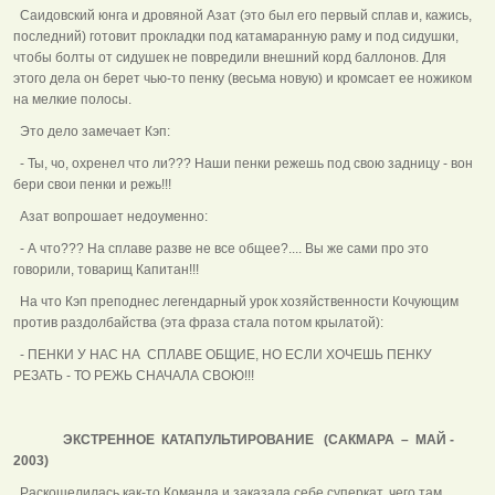
Саидовский юнга и дровяной Азат (это был его первый сплав и, кажись,
последний) готовит прокладки под катамаранную раму и под сидушки,
чтобы болты от сидушек не повредили внешний корд баллонов. Для
этого дела он берет чью-то пенку (весьма новую) и кромсает ее ножиком
на мелкие полосы.
Это дело замечает Кэп:
- Ты, чо, охренел что ли??? Наши пенки режешь под свою задницу - вон
бери свои пенки и режь!!!
Азат вопрошает недоуменно:
- А что??? На сплаве разве не все общее?.... Вы же сами про это
говорили, товарищ Капитан!!!
На что Кэп преподнес легендарный урок хозяйственности Кочующим
против раздолбайства (эта фраза стала потом крылатой):
- ПЕНКИ У НАС НА СПЛАВЕ ОБЩИЕ, НО ЕСЛИ ХОЧЕШЬ ПЕНКУ
РЕЗАТЬ - ТО РЕЖЬ СНАЧАЛА СВОЮ!!!
ЭКСТРЕННОЕ КАТАПУЛЬТИРОВАНИЕ (САКМАРА – МАЙ -
2003)
Раскошелилась как-то Команда и заказала себе суперкат, чего там