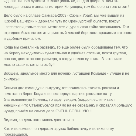
Однако, на Ветлужском сплаве (июнь-06) он дал добро, чтобы эта
легенда попала в анналы истории Кочующих, тем более она того стоит!
Дело было на сплаве Сакмара-2003 (Южный Урал), мы уже вышли из
Южной Башкирии и держали путь по Оренбургской области, вокруг
лесостепи, голые сопки, мелколесье, уральская тайга закончилась. Тем
отраднее было встретить приятный лесной бережок с красивым затоном
и удобным причалом.
Когда мы сбегали на разведку, то еще более были обрадованы тем, что
на берегу находилась изумительная и удобная стоянка, почти круглая,
ровная, достаточного размера, а вокруг полно сушняка. В затончике
можно ставить сеть на рыбу!!!
Вобщем, идеальное место для ночевки, уставшей Команде - лучше и не
снилось!!!
Боцман дал команду на выгрузку, все принялись таскать рюкзаки и
шмотки на берег. Когда я понес первую партию рюкзаков на ту
благословенную Полянку, то вдруг увидел, (пардон, если читают
женщины) что Станок уселся прямо на её серединку и справлял большую
нужду, причём на самом деле ОЧЕНЬ БОЛЬШУЮ !!!
Видимо, за день накопилось достаточно…
Как и положено - он держал в руках библиотечку и потихонечку
просвещался.