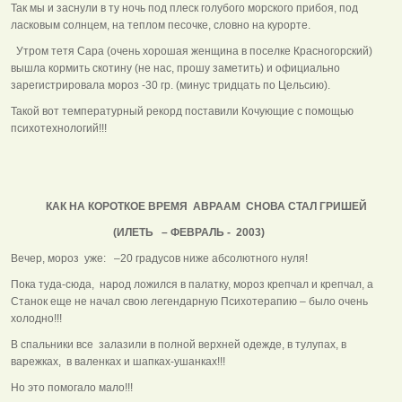
Так мы и заснули в ту ночь под плеск голубого морского прибоя, под
ласковым солнцем, на теплом песочке, словно на курорте.
Утром тетя Сара (очень хорошая женщина в поселке Красногорский)
вышла кормить скотину (не нас, прошу заметить) и официально
зарегистрировала мороз -30 гр. (минус тридцать по Цельсию).
Такой вот температурный рекорд поставили Кочующие с помощью
психотехнологий!!!
КАК НА КОРОТКОЕ ВРЕМЯ АВРААМ СНОВА СТАЛ ГРИШЕЙ
(ИЛЕТЬ – ФЕВРАЛЬ - 2003)
Вечер, мороз уже: –20 градусов ниже абсолютного нуля!
Пока туда-сюда, народ ложился в палатку, мороз крепчал и крепчал, а
Станок еще не начал свою легендарную Психотерапию – было очень
холодно!!!
В спальники все залазили в полной верхней одежде, в тулупах, в
варежках, в валенках и шапках-ушанках!!!
Но это помогало мало!!!