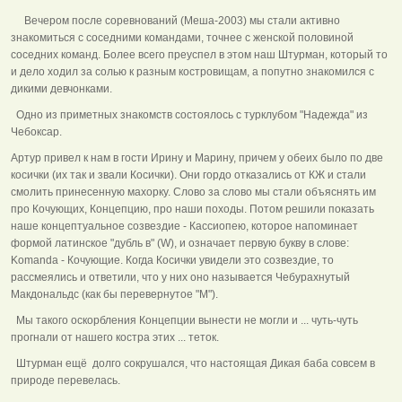
Вечером после соревнований (Меша-2003) мы стали активно
знакомиться с соседними командами, точнее с женской половиной
соседних команд. Более всего преуспел в этом наш Штурман, который то
и дело ходил за солью к разным костровищам, а попутно знакомился с
дикими девчонками.
Одно из приметных знакомств состоялось с турклубом "Надежда" из
Чебоксар.
Артур привел к нам в гости Ирину и Марину, причем у обеих было по две
косички (их так и звали Косички). Они гордо отказались от КЖ и стали
смолить принесенную махорку. Слово за слово мы стали объяснять им
про Кочующих, Концепцию, про наши походы. Потом решили показать
наше концептуальное созвездие - Кассиопею, которое напоминает
формой латинское "дубль в" (W), и означает первую букву в слове:
Komanda - Кочующие. Когда Косички увидели это созвездие, то
рассмеялись и ответили, что у них оно называется Чебурахнутый
Макдональдс (как бы перевернутое "М").
Мы такого оскорбления Концепции вынести не могли и ... чуть-чуть
прогнали от нашего костра этих ... теток.
Штурман ещё долго сокрушался, что настоящая Дикая баба совсем в
природе перевелась.