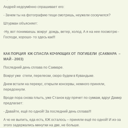
Андрей недоумённо спрашивает его:
- Зачем ты на фотографию тещи смотришь, неужели соскучился?
Штурман объясняет:
-Ну, вот понимаешь: вокруг дождь, ветер, холод. А я на нее посмотрю -
Господи, хорошо- то здесь как!!!
КАК ПОРЦИЯ КЖ СПАСЛА КОЧУЮЩИХ ОТ ПОГИБЕЛИ (САКМАРА –
МАЙ - 2003)
Последний день сплава по Сакмаре.
Вокруг уже степи, перелески, скоро будем в Кувандыке.
Днем встали на перекус, открыли консервы, немного приняли,
передохнули.
Вроде пора снова плыть, уже Станок еду прячет по сумкам, вдруг Дамир
предлагает:
- Давайте, ещё по одной! За последний день сплава!!!
А чо не выпить, еда есть, КЖ осталось – приняли ещё по одной! И из-за
этого задержались минутки на две, не больше.