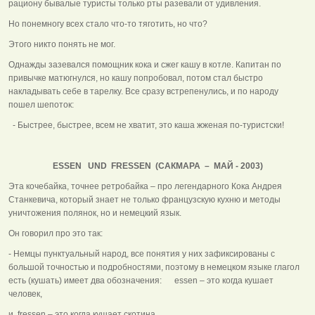
рациону бывалые туристы только рты разевали от удивления.
Но понемногу всех стало что-то тяготить, но что?
Этого никто понять не мог.
Однажды зазевался помощник кока и сжег кашу в котле. Капитан по
привычке матюгнулся, но кашу попробовал, потом стал быстро
накладывать себе в тарелку. Все сразу встрепенулись, и по народу
пошел шепоток:
- Быстрее, быстрее, всем не хватит, это каша жженая по-туристски!
ESSEN
UND FRESSEN (САКМАРА
– МАЙ
- 2003)
Эта кочебайка, точнее ретробайка – про легендарного Кока Андрея
Станкевича, который знает не только французскую кухню и методы
уничтожения полянок, но и немецкий язык.
Он говорил про это так:
- Немцы пунктуальный народ, все понятия у них зафиксированы с
большой точностью и подробностями, поэтому в немецком языке глагол
есть (кушать) имеет два обозначения: essen – это когда кушает
человек,
и fressen – это когда кушает скотина.