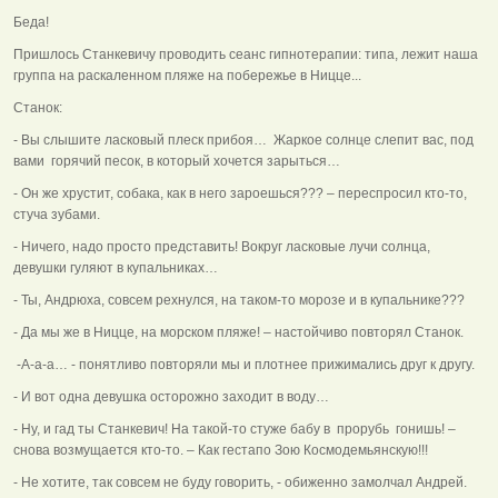
Беда!
Пришлось Станкевичу проводить сеанс гипнотерапии: типа, лежит наша
группа на раскаленном пляже на побережье в Ницце...
Станок:
- Вы слышите ласковый плеск прибоя… Жаркое солнце слепит вас, под
вами горячий песок, в который хочется зарыться…
- Он же хрустит, собака, как в него зароешься??? – переспросил кто-то,
стуча зубами.
- Ничего, надо просто представить! Вокруг ласковые лучи солнца,
девушки гуляют в купальниках…
- Ты, Андрюха, совсем рехнулся, на таком-то морозе и в купальнике???
- Да мы же в Ницце, на морском пляже! – настойчиво повторял Станок.
-А-а-а… - понятливо повторяли мы и плотнее прижимались друг к другу.
- И вот одна девушка осторожно заходит в воду…
- Ну, и гад ты Станкевич! На такой-то стуже бабу в прорубь гонишь! –
снова возмущается кто-то. – Как гестапо Зою Космодемьянскую!!!
- Не хотите, так совсем не буду говорить, - обиженно замолчал Андрей.