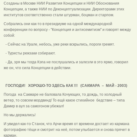
Созданы в Москве НИИ Развития Концепции и НИИ Обоснования
Концепции, а также НИИ по Деконцептуализации. Директорами этих
институтов соответственно стали штурман, боцман и старпом.
Собрались они как-то в президиуме на одной международной
конференции по вопросу - "Концепция и антисемитизм" и говорят между
собой:
- Сейчас на Урале, небось, уже реки вскрылись, пороги гремят.
- Туристы рюкзаки собирают.
- Да, зря мы тогда Кэпа не послушались и залезли в это ярмо, говорил
же он, что сила Концепции в действии.
ГОСПОДИ! ХОРОШО-ТО ЗДЕСЬ КАК !!! (САКМАРА – МАЙ - 2003)
Погода на Сакмаре не баловала Кочующих, то дождь, то холодный
ветер, то совсем мордвинд! То ещё какое стихийное бедствие – типа
Дамир в аул за самогоном убежал!
Но мы держались!
И увидел как-то Станок, что Арчи время от времени достает из кармана
фотографию тёщи и смотрит на неё, потом улыбается и снова прячет в
карман.