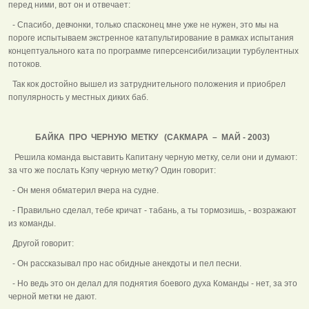
перед ними, вот он и отвечает:
- Спасибо, девчонки, только спасконец мне уже не нужен, это мы на
пороге испытываем экстренное катапультирование в рамках испытания
концептуального ката по программе гиперсенсибилизации турбулентных
потоков.
Так кок достойно вышел из затруднительного положения и приобрел
популярность у местных диких баб.
БАЙКА ПРО ЧЕРНУЮ МЕТКУ (САКМАРА – МАЙ - 2003)
Решила команда выставить Капитану черную метку, сели они и думают:
за что же послать Кэпу черную метку? Один говорит:
- Он меня обматерил вчера на судне.
- Правильно сделал, тебе кричат - табань, а ты тормозишь, - возражают
из команды.
Другой говорит:
- Он рассказывал про нас обидные анекдоты и пел песни.
- Но ведь это он делал для поднятия боевого духа Команды - нет, за это
черной метки не дают.