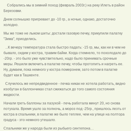
Собрались мы в зимний поход (февраль 2003г.) на реку Илеть в район
Березовки.
Днем солнышко пригревает до -10 гр., а ночью, однако, достаточно
холодно.
Мы же тоже не лыком шиты: достали газовую печку, прикупили палатку
"Зима", приоделись.
...К вечеру температура стала быстро падать: -15 гр, мы, как ни в чем не
бывало, сидим у костра, травим байки. Когда стемнело, то похолодало до
-20гр. - это было уже чувствительно, надо было принимать срочные
меры. Решили включить в палатке печку, чтобы протопить и нагреть ее.
Ну, думаем, пока немного у костра померзнем, зато потом в палатке
будет как в Ташкенте.
Случилось же непредвиденное - печка никак не хотела работать, видно
изобутан в баллончиках стал сжижаться до того самого состояния
жидкости.
Начали греть баллоны за пазухой - печь работала минут 20, но снова
потухала. Время ушло за полночь, а мороз под -25гр., пришлось лезть от
костра в спальники, в палатке же было теплее, чем на улице на полтора
градуса - это немного утешало.
Спальники же у народа были из рыбьего синтепона…