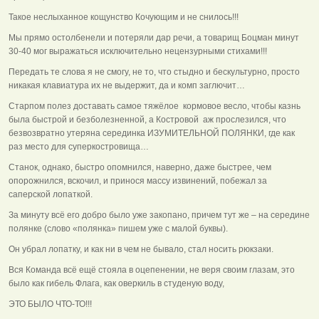
Такое неслыханное кощунство Кочующим и не снилось!!!
Мы прямо остолбенели и потеряли дар речи, а товарищ Боцман минут
30-40 мог выражаться исключительно нецензурными стихами!!!
Передать те слова я не смогу, не то, что стыдно и бескультурно, просто
никакая клавиатура их не выдержит, да и комп заглючит…
Старпом полез доставать самое тяжёлое кормовое весло, чтобы казнь
была быстрой и безболезненной, а Костровой аж прослезился, что
безвозвратно утеряна серединка ИЗУМИТЕЛЬНОЙ ПОЛЯНКИ, где как
раз место для суперкостровища…
Станок, однако, быстро опомнился, наверно, даже быстрее, чем
опорожнился, вскочил, и принося массу извинений, побежал за
саперской лопаткой.
За минуту всё его добро было уже закопано, причем тут же – на середине
полянке (слово «полянка» пишем уже с малой буквы).
Он убрал лопатку, и как ни в чем не бывало, стал носить рюкзаки.
Вся Команда всё ещё стояла в оцепенении, не веря своим глазам, это
было как гибель Флага, как оверкиль в студеную воду,
ЭТО БЫЛО ЧТО-ТО!!!