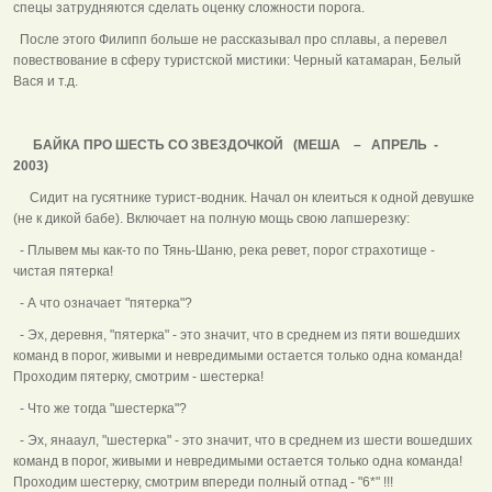
спецы затрудняются сделать оценку сложности порога.
После этого Филипп больше не рассказывал про сплавы, а перевел
повествование в сферу туристской мистики: Черный катамаран, Белый
Вася и т.д.
БАЙКА ПРО ШЕСТЬ СО ЗВЕЗДОЧКОЙ (МЕША – АПРЕЛЬ -
2003)
Сидит на гусятнике турист-водник. Начал он клеиться к одной девушке
(не к дикой бабе). Включает на полную мощь свою лапшерезку:
- Плывем мы как-то по Тянь-Шаню, река ревет, порог страхотище -
чистая пятерка!
- А что означает "пятерка"?
- Эх, деревня, "пятерка" - это значит, что в среднем из пяти вошедших
команд в порог, живыми и невредимыми остается только одна команда!
Проходим пятерку, смотрим - шестерка!
- Что же тогда "шестерка"?
- Эх, янааул, "шестерка" - это значит, что в среднем из шести вошедших
команд в порог, живыми и невредимыми остается только одна команда!
Проходим шестерку, смотрим впереди полный отпад - "6*" !!!