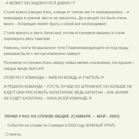
- А МОЖЕТ ОН ЗАДОХНУЛСЯ ДАВНО !?!
Стали искать в вещах Кэпа, а вещи от тряски как-то перевернулись – и
командира в нужном месте не оказалось. Да и вещей тех было очень
много – Кочующие любят брать с собой всё необходимое!
Стали кричать и звать Капитана, потом остановили машину и стали
переберать весь такелаж!
Наконец, почти бездыханное тело Главнокомандующего из-под груды
рюкзаков было с честью извлечено наверх!
Положили осторожно Кэпа сверху самых мягких спальников, послушали –
сердце вроде бьётся!!!
ОТЛЕГЛО У КОМАНДЫ – ЖИВ ИХ ВОЖДЬ И УЧИТЕЛЬ !!!
И РЕШИЛА КОМАНДА – ПУСТЬ ЛУЧШЕ ИХ ШТРАФУЮТ, НО БОЛЬШЕ НЕ
БУДУТ ОНИ РИСКОВАТЬ КАПИТАНОМ, ВЕДЬ КАПИТАН – КАК ЗНАМЯ:
НЕ БУДЕТ КАПИТАНА – ХАНА ВСЕЙ КОМАНДЕ !!!
ПЕНКИ У НАС НА СПЛАВЕ ОБЩИЕ (САКМАРА – МАЙ – 2003)
События на сплаве по Сакмаре в 2003 году (ЮЖНЫЙ УРАЛ).
Стапель.