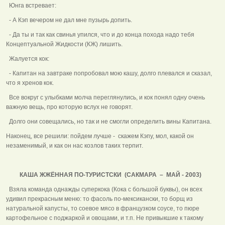
Юнга встревает:
- А Кэп вечером не дал мне пузырь допить.
- Да ты и так как свинья упился, что и до конца похода надо тебя
Концептуальной Жидкости (КЖ) лишить.
Жалуется кок:
- Капитан на завтраке попробовал мою кашу, долго плевался и сказал,
что я хренов кок.
Все вокруг с улыбками молча переглянулись, и кок понял одну очень
важную вещь, про которую вслух не говорят.
Долго они совещались, но так и не смогли определить вины Капитана.
Наконец, все решили: пойдем лучше - скажем Кэпу, мол, какой он
незаменимый, и как он нас козлов таких терпит.
КАША ЖЖЁННАЯ ПО-ТУРИСТСКИ (САКМАРА – МАЙ - 2003)
Взяла команда однажды суперкока (Кока с большой буквы), он всех
удивил прекрасным меню: то фасоль по-мексикански, то борщ из
натуральной капусты, то соевое мясо в французком соусе, то пюре
картофельное с поджаркой и овощами, и т.п. Не привыкшие к такому