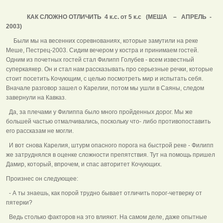
КАК СЛОЖНО ОТЛИЧИТЬ 4 к.с. от 5 к.с (МЕША – АПРЕЛЬ -
2003)
Были мы на весенних соревнованиях, которые замутили на реке
Меше, Пестрец-2003. Сидим вечером у костра и принимаем гостей.
Одним из почетных гостей стал Филипп Голубев - всем известный
суперкаякер. Он и стал нам рассказывать про серьезные речки, которые
стоит посетить Кочующим, с целью посмотреть мир и испытать себя.
Вначале разговор зашел о Карелии, потом мы ушли в Саяны, следом
завернули на Кавказ.
Да, за плечами у Филиппа было много пройденных дорог. Мы же
большей частью отмалчивались, поскольку что- либо противопоставить
его рассказам не могли.
И вот снова Карелия, штурм опасного порога на быстрой реке - Филипп
же затруднялся в оценке сложности препятствия. Тут на помощь пришел
Дамир, который, впрочем, и спас авторитет Кочующих.
Произнес он следующее:
- А ты знаешь, как порой трудно бывает отличить порог-четверку от
пятерки?
Ведь столько факторов на это влияют. На самом деле, даже опытные