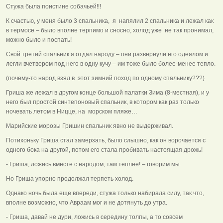
Стужа была поистине собачьей!!!
К счастью, у меня было 3 спальника, я напялил 2 спальника и лежал как
в термосе – было вполне терпимо и сносно, холод уже не так пронимал,
можно было и поспать!
Свой третий спальник я отдал народу – они развернули его одеялом и
легли вчетвером под него в одну кучу – им тоже было более-менее тепло.
(почему-то народ взял в этот зимний поход по одному спальнику???)
Гриша же лежал в другом конце большой палатки Зима (8-местная), и у
него был простой синтепоновый спальник, в котором как раз только
ночевать летом в Ницце, на морском пляже…
Марийские морозы Гришин спальник явно не выдерживал.
Потихоньку Гриша стал замерзать, было слышно, как он ворочается с
одного бока на другой, потом его стала пробивать настоящая дрожь!
- Гриша, ложись вместе с народом, там теплее! – говорим мы.
Но Гриша упорно продолжал терпеть холод.
Однако ночь была еще впереди, стужа только набирала силу, так что,
вполне возможно, что Авраам мог и не дотянуть до утра.
- Гриша, давай не дури, ложись в середину толпы, а то совсем