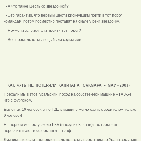
- А что такое шесть со звездочкой?
- Это гарантия, что первым шести рискнувшим пойти в тот порог
командам, потом посмертно поставят на скале у реки звездочку.
- Неужели вы рискнули пройти тот порог?
- Все нормально, мы ведь были седьмыми.
КАК ЧУТЬ НЕ ПОТЕРЯЛИ КАПИТАНА (САКМАРА – МАЙ - 2003)
Поехали мы в этот уральский поход на собственной машине – ГАЗ-54,
что с фургоном.
Было нас 10 человек, а по ПДД в машине могло ехать с водителем только
9 человек!
На первом же посту около РКБ (выезд из Казани) нас тормозят,
пересчитывают и оформляют штраф.
Думаем, что если так пойдет дальше, то мы прокатаем до Урала весь наш