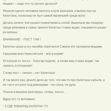
бюджет – надо что-то срочно делать!!!
Решили одного человека прятать в куче рюкзаков, и выбор пал на
Капитана, поскольку он был самый маленький среди всех!
Делать нечего, Кэп решил пожертвовать собой. Выкопали мы пещерку
среди рюкзаков и сумок, принял Капитан стакан водки, слышим по рации
из кабины:
ВНИМАНИЕ - ПОСТ ГАИ !
Капитан сразу в эту лазейку спрятался! Сверху его заложили вещами.
Гаишники всех пересчитали – всё в норме!
Отъехали от поста - Кэпа вытащили, и снова ему стакан водки, так
сказать, в утешение!
Снова пост – сигнал – нет Капитана!
И так много раз, дошло дело до того, что как-то про Капитана забыли, а
он так и остался под рюкзаками – ни слуха, ни духа.
Пошли в машине разговоры, споры, понты…
Вдруг кто-то вспомнил:
- А ГДЕ ТОВАРИЩ КАПИТАН ?!?