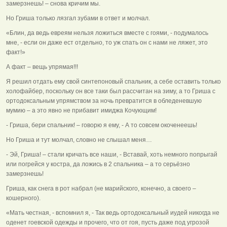
замерзнешь! – снова кричим мы.
Но Гриша только лязгал зубами в ответ и молчал.
«Блин, да ведь евреям нельзя ложиться вместе с гоями, - подумалось
мне, - если он даже ест отдельно, то уж спать он с нами не ляжет, это
факт!»
А факт – вещь упрямая!!!
Я решил отдать ему свой синтепоновый спальник, а себе оставить только
холофайбер, поскольку он все таки был рассчитан на зиму, а то Гриша с
ортодоксальным упрямством за ночь превратится в обледеневшую
мумию – а это явно не прибавит имиджа Кочующим!
- Гриша, бери спальник! – говорю я ему, - А то совсем окоченеешь!
Но Гриша и тут молчал, словно не слышал меня…
- Эй, Гриша! – стали кричать все наши, - Вставай, хоть немного попрыгай
или погрейся у костра, да ложись в 2 спальника – а то серьёзно
замерзнешь!
Гриша, как снега в рот набрал (не марийского, конечно, а своего –
кошерного).
«Мать честная, - вспомнил я, - Так ведь ортодоксальный иудей никогда не
оденет гоевской одежды и прочего, что от гоя, пусть даже под угрозой