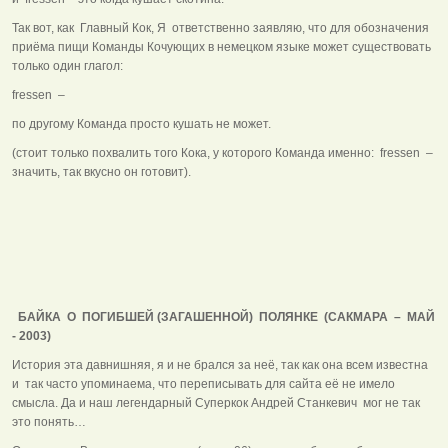
Так вот, как Главный Кок, Я ответственно заявляю, что для обозначения
приёма пищи Команды Кочующих в немецком языке может существовать
только один глагол:
fressen –
по другому Команда просто кушать не может.
(стоит только похвалить того Кока, у которого Команда именно: fressen –
значить, так вкусно он готовит).
БАЙКА О ПОГИБШЕЙ (ЗАГАШЕННОЙ) ПОЛЯНКЕ (САКМАРА – МАЙ
- 2003)
История эта давнишняя, я и не брался за неё, так как она всем известна
и так часто упоминаема, что переписывать для сайта её не имело
смысла. Да и наш легендарный Суперкок Андрей Станкевич мог не так
это понять…