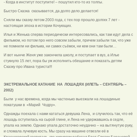
- Когда в институт поступите! – пошутил кто-то из толпы.
Быстро Сказка сказывается, да долго дело делается!
Сняли мы сказку летом 2003 года, с тех пор прошло долгих 7 лет -
настоящая эпоха в истории Кочующих.
Илья и Женька сперва периодически интересовались, как там идут дела с
фильмом, но потом про него совсем забыли, причем забыли так, что уже
не помнили ни фильма, ни самих съёмок, ни кем они там были…
И вот нынче Женя уже закончила школу, и поступает в вуз, а Илье
стукнуло 15 лет, пора бы уж исполнить обещание и показать детям
Сказку про Ивана туриста!!!
ЭКСТРЕМАЛЬНОЕ КАТАНИЕ НА ЛОШАДЯХ (ИЛЕТЬ – СЕНТЯБРЬ –
2002)
Были у нас времена, когда мы частенько выезжали на лошадиные
покатушки в «Марий Чодру».
Однажды поехала с нами кататься девушка Лена, и случилось так, что её
лошадь оступилась на сырой глине, и Лена не удержавшись в седле,
упала на землю. Однако упала достаточно неудачно – на вытянутую руку,
и сломала лучевую кость. Мы сразу на машине отвезли её в
Красногорский госпиталь, где хирургом работал Брат Светки Барановой.