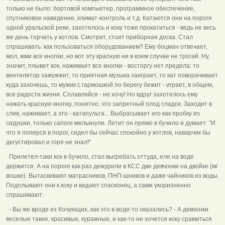
только не было: бортовой компьютер, программное обеспечение,
спутниковое наведение, климат-контроль и т.д. Катаются они на пороге
одной уральской реки, захотелось и коку тоже прокатиться - ведь не весь
же день торчать у котлов. Смотрит, стоит приборная доска. Стал
спрашивать: как пользоваться оборудованием? Ему боцман отвечает,
мол, жми все кнопки, но вот эту красную ни в коем случае не трогай. Ну,
значит, плывет кок, нажимает все кнопки - восторгу нет предела: то
вентилятор зажужжит, то приятная музыка заиграет, то кат поворачивает
куда захочешь, то мужик с гармошкой по берегу бежит - играет, в общем,
все радости жизни. Сплавляйся - не хочу! Но вдруг захотелось ему
нажать красную кнопку, понятно, что запретный плод сладок. Заходит в
слив, нажимает, а это - катапульта... Выбрасывает его как пробку из
сидушки, только сапоги мелькнули. Летит он прямо в бучило и думает: "И
что я поперся в порог, сидел бы сейчас спокойно у котлов, наварчик бы
дегустировал и горя не знал!"
Прилетел-таки кок в бучило, стал выгребать оттуда, еле на воде
держится. А на пороге как раз дежурили в КСС две девчонки на двойке (м/
вошке). Вытаскивают матрасников, ПНП-шников и даже чайников из воды.
Подплывают они к коку и кидают спасконец, а сами укоризненно
спрашивают:
- Вы же вроде из Кочующих, как это в воде-то оказались? - А девчонки
веселые такие, красивые, куражные, и как-то не хочется коку срамиться