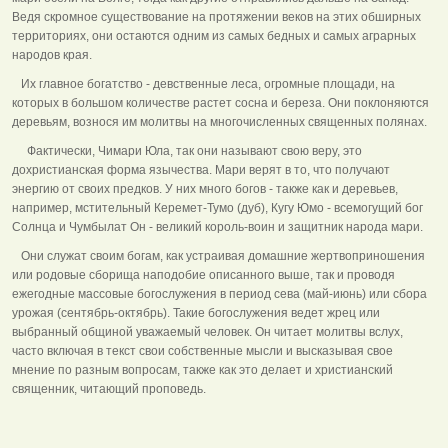
Ведя скромное существование на протяжении веков на этих обширных
территориях, они остаются одним из самых бедных и самых аграрных
народов края.
Их главное богатство - девственные леса, огромные площади, на
которых в большом количестве растет сосна и береза. Они поклоняются
деревьям, вознося им молитвы на многочисленных священных полянах.
Фактически, Чимари Юла, так они называют свою веру, это
дохристианская форма язычества. Мари верят в то, что получают
энергию от своих предков. У них много богов - также как и деревьев,
например, мстительный Керемет-Тумо (дуб), Кугу Юмо - всемогущий бог
Солнца и Чумбылат Он - великий король-воин и защитник народа мари.
Они служат своим богам, как устраивая домашние жертвоприношения
или родовые сборища наподобие описанного выше, так и проводя
ежегодные массовые богослужения в период сева (май-июнь) или сбора
урожая (сентябрь-октябрь). Такие богослужения ведет жрец или
выбранный общиной уважаемый человек. Он читает молитвы вслух,
часто включая в текст свои собственные мысли и высказывая свое
мнение по разным вопросам, также как это делает и христианский
священник, читающий проповедь.