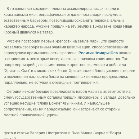
В то время как соседние племена ассимилировались и вошли в
христианский мир, географическая отдаленность мари послужила
естественным барьером, позволившим сохранить первоначальный
характер народа. Русские пришли на эту землю в 16-ом веке, когда Иван
Грозный двинулся на татар.
Русские построили первые крепости на земле мари. Эти крепости
оказались своеобразными очагами цивилизации, способствовавшими
зарождению промышленности в регионе.
Религия Чимари Юла
начала
воспринимать некоторые поверхностные признаки христианства. Так,
например, марийцы позаимствовали крестное знамение и добавили
"Христос Юмо" в список своих богов. Христианские богослужения в церкви
и поклонения языческим богам на священных полянах продолжались
параллельно, не вступая в очевидные противоречия.
Сегодня некому больше преследовать народ мари за их веру, хотя на
смену государственным органам пришли миссионеры с Запада, довольно
успешно несущие "слово Божие" язычникам. И наибольшее
сопротивление, как ни парадоксально, они встречают со стороны
местной православной церкви.
фото и статья Валерия Нистратова и Льва Минца (журнал "Вокруг
света").