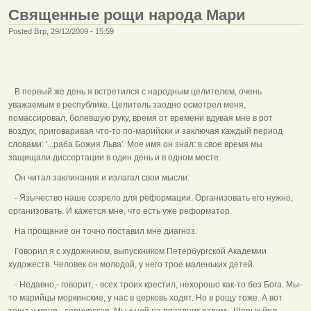
Священные рощи народа Мари
Posted Втр, 29/12/2009 - 15:59
В первый же день я встретился с народным целителем, очень
уважаемым в республике. Целитель заодно осмотрел меня,
помассировал, болевшую руку, время от времени вдувая мне в рот
воздух, приговаривая что-то по-марийски и заключая каждый период
словами: '...раба Божия Льва'. Мое имя он знал: в свое время мы
защищали диссертации в один день и в одном месте.
Он читал заклинания и излагал свои мысли:
- Язычество наше созрело для реформации. Организовать его нужно,
организовать. И кажется мне, что есть уже реформатор.
На прощание он точно поставил мне диагноз.
Говорил я с художником, выпускником Петербургской Академии
художеств. Человек он молодой, у него трое маленьких детей.
- Недавно,- говорит, - всех троих крестил, нехорошо как-то без Бога. Мы-
то марийцы моркинские, у нас в церковь ходят. Но в рощу тоже. А вот
теща у меня - сернурская. Мы к ней на праздник ездим - Шорык йол