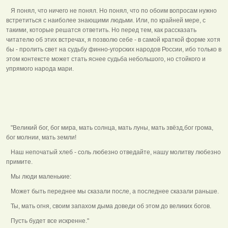
Я понял, что ничего не понял. Но понял, что по обоим вопросам нужно
встретиться с наиболее знающими людьми. Или, по крайней мере, с
такими, которые решатся ответить. Но перед тем, как рассказать
читателю об этих встречах, я позволю себе - в самой краткой форме хотя
бы - пролить свет на судьбу финно-угорских народов России, ибо только в
этом контексте может стать яснее судьба небольшого, но стойкого и
упрямого народа мари.
"Великий бог, бог мира, мать солнца, мать луны, мать звёзд,бог грома,
бог молнии, мать земли!
Наш непочатый хлеб - соль любезно отведайте, нашу молитву любезно
примите.
Мы люди маленькие:
Может быть переднее мы сказали после, а последнее сказали раньше.
Ты, мать огня, своим запахом дыма доведи об этом до великих богов.
Пусть будет все искренне."