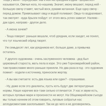
называется, Овечья нога, по-нашему. Значит, икону вешают, перед ней -
большую свечу ставят, чистый воск, руками катанная. Еще одну свечу -
перед домом. Привязывают овцу и водой поливают. Овца-то вздрагивает,
так смотрят - куда брызги пойдут: от этого весь успех зависит. Налево -
дак одно, направо - другое дело.
- А икона зачем?
- Теща говорит: раньше вешали, чтоб урядник, если заедет, не понял,
что тут языческий обряд творят.
Уж семьдесят лет, как урядников нет, больше даже, а привычка
осталась.
У другого художника - очень заслуженного человека - дед был
церковный староста, мать пела в хоре. Это уже Горномарийский район,
там православие много раньше приняли. Но два раза в год - это художник
помнит - ходили к источнику, приносили жертву.
- А вы как считаете: есть два языка или один? - спрашиваю.
- Ну, даже если это диалекты, пусть хоть будут две литературные
нормы. Наше наречие все-таки сильно отличается. У нас и звуки есть,
которых луговые мари и произнести не могут. На Общемарийском съезде
мы только начнем об этом говорить, луговые собратья нас
аплодисментами захлопывают. Так ни до чего и не договорились.