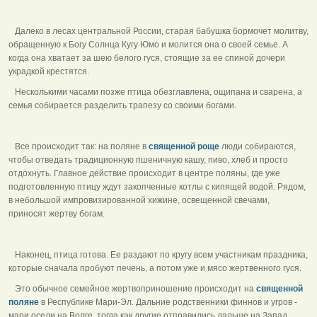
Далеко в лесах центральной России, старая бабушка бормочет молитву,
обращенную к Богу Солнца Кугу Юмо и молится она о своей семье. А
когда она хватает за шею белого гуся, стоящие за ее спиной дочери
украдкой крестятся.
Несколькими часами позже птица обезглавлена, ощипана и сварена, а
семья собирается разделить трапезу со своими богами.
Все происходит так: на поляне в
священной роще
люди собираются,
чтобы отведать традиционную пшеничную кашу, пиво, хлеб и просто
отдохнуть. Главное действие происходит в центре поляны, где уже
подготовленную птицу ждут закопченные котлы с кипящей водой. Рядом,
в небольшой импровизированной хижине, освещенной свечами,
приносят жертву богам.
Наконец, птица готова. Ее раздают по кругу всем участникам праздника,
которые сначала пробуют печень, а потом уже и мясо жертвенного гуся.
Это обычное семейное жертвоприношение происходит на
священной
поляне
в Республике Мари-Эл. Дальние родственники финнов и угров -
мари осели на Волге, тогда как другие отправились дальше на Запад.