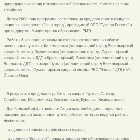
природопользования и экологической безопасности, Комитет лесного
хозяйства.
Летом 2008 года программа состоялась на средства гранта конкурса
социальных проектов "Наш город", проводимый ВПП "Единая Россия" и
при поддержке Министерства образования РМЭ.
Работы были организованы на озерах, расположенных вблизи
населенных пунктов в Килемарском (экологический отряд Визимьярской
средней школы), Звениговском (экологические отряды Суслонгерской
средней школы и ДДТ п.Красногорский), Волжском (экологический отряд
Волжского ДДТ), на озере Чуркан (экологический отряд Визимьярской
средней школы, Суслонгерской средней школы, РВО "Эколог" ДТД и М г.
Йошкар-Олы).
В результате проделаны работы на озерах: Чуркан, Сайвер,
Серебряное, Морской глаз, Кожлаяльское, Кумьяры, Визимьярские.
Для большей эффективности Акции нам необходима поддержка
администраций населенных пунктов вблизи, которых ведутся работы,
лесничеств:
-выделение транспорта для вывоза мусора;
-выделение "бросовых" пиломатериалов для оборудования стоянок.