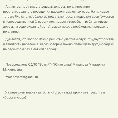
А главное, пора вместе решать вопросы регулирования
неорганизованного посещения населением лесных озер. На примере
того же Чуркана: необходимо решать вопросы с подвозом дров (сухостоя
в непосредственной близости нет, подрост вырублен, рубятся живые
деревья в водо-охранной зоне), вывоз мусора необходимо проводить
регулярно.
Думается, что вопрос можно решить с участием служб трудоустройства
и занятости населения, через которые можно оплачивать труд молодежи
на лесных озерах в летний период.
Председатель СДПО "Эр вий" - "Юная сила" Маланова Маргарита
Михайловна
malanovamm@mail.ru
(на переднем плане - автор этих строк также принимает участие в
уборке мусора)