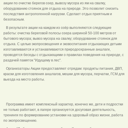
акции по очистке берегов озер, вывозу мусора из ям на свалку,
оборудованию стоянок для отдыха на природе. Это позволит снизить
последствия антропогенной нагрузки. Сделает отдых приятным и
безопасным.
В результате акции на каждом из озёр выполняются следующие
работы: очистка береговой полосы озера шириной 50-100 метров от
бытового мусора; вывоз мусора на свалку; оборудование стоянок для
отдыха. С целью экопросвещения и эковоспитания отдыхающих детьми
изготавливаются и устанавливаются природоохранные аншлаги,
проводятся беседы с отдыхающими о правилах поведения на природе, с
раздачей памяток "Идущему в лес".
Организаторы Акции предоставляют отрядам: продукты питания, ДВП,
краски для изготовления аншлагов, мешки для мусора, перчатки, ГСМ для
выезда на место работы.
Программа имеет комплексный характер, конечно же, дети и подростки
не только работают, в лагере организуется досуговая деятельность,
тренинги по формированию установки на здоровый образ жизни, работа
по экопросвещению.