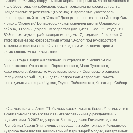
Акция "Любимому озеру - чистые берега!" впервые была организована в
июле 2002 года, как добровольческая программа на средства гранта
Фонда "Новые перспективы" (г.Москва). В программе участвовали
разновозрастный отряд "Эколог" Дворца творчества юных г.Йошкар-Олы
и отряд "Экополис" Большеоршинской основной школы Оршанского
района, 38 эрвийцев разных возрастов (учащиеся школ - 25, студенты
ВУЗов, техникумов, работающая молодежь - 7, педагоги - 6 человек. С
этого времени разновозрастный отряд "Эколог" под руководством
Татьяны Ивановны Яшиной является одним из организаторов и
активнейшим участником акции.
В 2003 году в акции участвовало 13 отрядов из г. Йошкар-Олы,
Звениговского, Оршанского, Параньгинского, Мари-Турекского,
Куженерского, Волжского, Новоторьяльского и Сернурского районов
Республики Марий Эл, 150 детей подростков и взрослых. Работы
проводились на озерах Чуркан, Глухое, Табашинское, Конанъер, Сайвер.
С самого начала Акция "Любимому озеру - чистые берега!" реализуется
в социальном партнерстве с заинтересованными учреждениями и
ведомствами. В 2003 году проект был поддержан Госкоммолодёжи
Республики Марий Эл, помощь в проведении работ оказали Кокшайское,
Куярское лесничества, национальный парк "Марий Чодра", Департамент