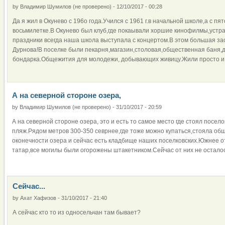
by
Владимир Шумилов (не проверено)
-
12/10/2017 - 00:28
Да я жил в Окунево с 196о года.Учился с 1961 г.в начальной школе,а с пя
восьмилетке.В Окунево был клуб,где покаывали хоршие кинофилмы,устра
праздники всегда наша школа выступала с концертом.В этом большая за
Дурнова!В поселке были пекарня,магазин,столовая,общественная баня,
бондарка.Общежития для молодежи, добывающих живицу.Жили просто и 
А на северной стороне озера,
by
Владимир Шумилов (не проверено)
-
31/10/2017 - 20:59
А на северной стороне озера, это и есть то самое место где стоял посел
пляж.Рядом метров 300-350 севрнее,где тоже можно купаться,стояла об
оконечности озера и сейчас есть кладбище наших поселковских.Южнее о
татар,все могилы были огорожены штакетником.Сейчас от них не осталос
Сейчас...
by
Ахат Хафизов
-
31/10/2017 - 21:40
А сейчас кто то из односельчан там бывает?