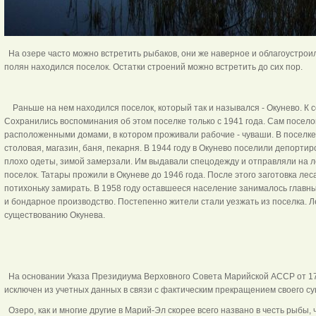
На озере часто можно встретить рыбаков, они же наверное и облагоустроил
полян находился поселок. Остатки строений можно встретить до сих пор.
Раньше на нем находился поселок, который так и назывался - Окунево. К со
Сохранились воспоминания об этом поселке только с 1941 года. Сам посело
расположенными домами, в котором проживали рабочие - чуваши. В поселке
столовая, магазин, баня, пекарня. В 1944 году в Окунево поселили депорти
плохо одеты, зимой замерзали. Им выдавали спецодежду и отправляли на л
поселок. Татары прожили в Окуневе до 1946 года. После этого заготовка лес
потихоньку замирать. В 1958 году оставшееся население занималось главн
и бондарное производство. Постепенно жители стали уезжать из поселка. 
существованию Окунева.
На основании Указа Президиума Верховного Совета Марийской АССР от 17
исключен из учетных данных в связи с фактическим прекращением своего с
Озеро, как и многие другие в Марий-Эл скорее всего названо в честь рыбы,