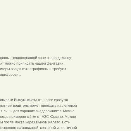
роны в водоохранной зоне озера делянку,
факт можно приписать нашей фантазии,
азмеры всегда катастрофичны и требуют
ших сосен...
оль реки Выжум, въезд от шоссе сразу за
пытный водитель может проехать на легковой
мая лишь для хороших внедорожников. Можно
с шоссе примерно в 5 км от АЗС Юркино. Можно
ры после моста через Выжум налево. Есть
 основном на западной, северной и восточной