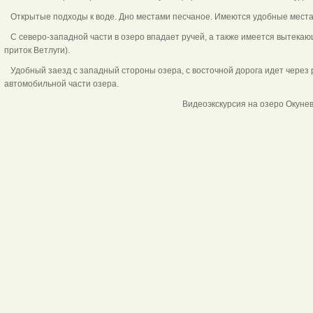
Открытые подходы к воде. Дно местами песчаное. Имеются удобные места 
С северо-западной части в озеро впадает ручей, а также имеется вытекаю
приток Ветлуги).
Удобный заезд с западный стороны озера, с восточной дорога идет через 
автомобильной части озера.
Видеоэкскурсия на озеро Окуне