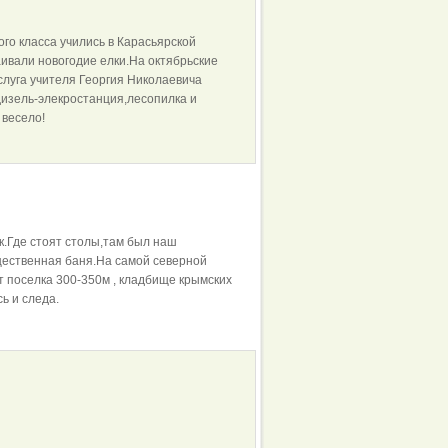
того класса учились в Карасьярской
ивали новогодие елки.На октябрьские
слуга учителя Георгия Николаевича
дизель-элекростанция,лесопилка и
весело!
ок.Где стоят столы,там был наш
щественная баня.На самой северной
т поселка 300-350м , кладбище крымских
ь и следа.