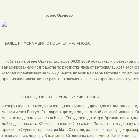
озеро Окунёво
ДАЛЕЕ ИНФОРМАЦИЯ ОТ СЕРГЕЯ МАЛАНОВА:
Побывав на озере Окунево Большое 06.09.2009 обнаружили с северной сто
замаскированную под 'работы по расчистке леса от ветровала'. Хотя этот 
которая ограничивает величину бедствия: если на озере ветровал, то его р
организации масштабных работ по расчистке лесных окрестностей от устояв
СООБЩЕНИЕ ОТ ПАВЛА БУРМИСТРОВА:
К озеру Окунёво подходит много дорог. Лучшая дорога для автомобилей - вд
мостом через Выжум. Эта дорога проходима для любой легковой машины. О
машине по дороге с деревни Икша. Есть дорога до озера Эрекша, проходи
дойти до озера от с. Юркино, но я по ней не ходил. Поворот на эту дорогу 
пройти на Окунёво через
озеро Мал. Окунёво
, дальше в сторону д. Карасья
также дорога с деревни Карасьяры. Стоянок на озере много. Расположены в