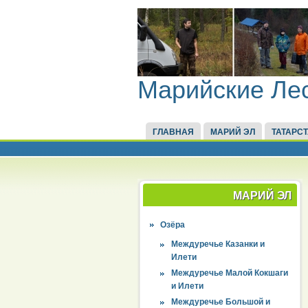
Марийские Ле
ГЛАВНАЯ
МАРИЙ ЭЛ
ТАТАРС
МАРИЙ ЭЛ
Озёра
Междуречье Казанки и
Илети
Междуречье Малой Кокшаги
и Илети
Междуречье Большой и