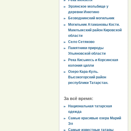
Река Мензеля
Эрзянское мольбище у
деревни Инютино
Безводнинский могильник
Могильник Атамановы Кости.
Мамлыжский район Кировской
области
Село Сетяково
Памятники природы
Ульяновской области
Река Кисьмесь и Корсинская
колония цапли
Озеро Кара-Куль.
Высокогорский район
республики Татарстан.
За всё время:
Национальная татарская
одежда
Самые красивые озера Марий
Эл
Самые известные татары