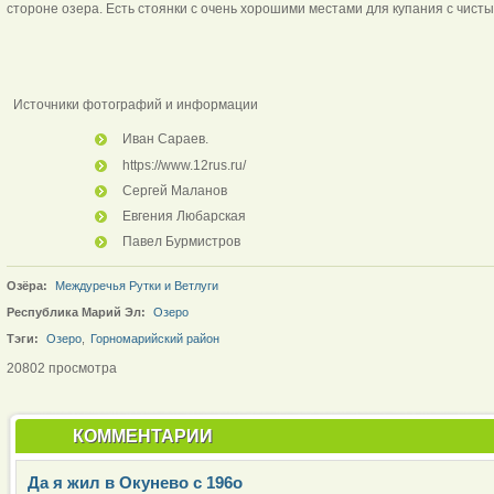
стороне озера. Есть стоянки с очень хорошими местами для купания с чист
Источники фотографий и информации
Иван Сараев.
https://www.12rus.ru/
Сергей Маланов
Евгения Любарская
Павел Бурмистров
Озёра:
Междуречья Рутки и Ветлуги
Республика Марий Эл:
Озеро
Тэги:
Озеро
,
Горномарийский район
20802 просмотра
КОММЕНТАРИИ
Да я жил в Окунево с 196о