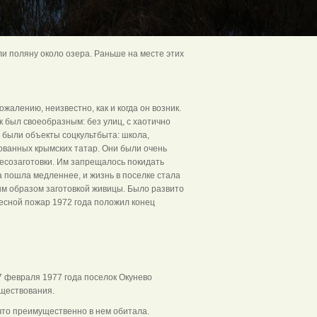
и поляну около озера. Раньше на месте этих
жалению, неизвестно, как и когда он возник.
к был своеобразным: без улиц, с хаотично
 были объекты соцкультбыта: школа,
рованных крымских татар. Они были очень
есозаготовки. Им запрещалось покидать
а пошла медленнее, и жизнь в поселке стала
ым образом заготовкой живицы. Было развито
Лесной пожар 1972 года положил конец
 февраля 1977 года поселок Окунево
уществования.
 что преимущественно в нем обитала.