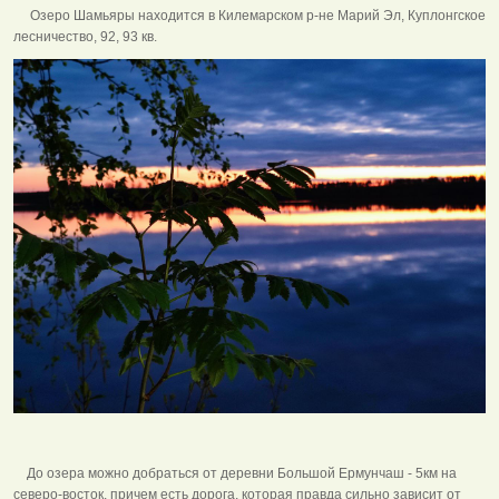
Озеро Шамьяры находится в Килемарском р-не Марий Эл, Куплонгское
лесничество, 92, 93 кв.
До озера можно добраться от деревни Большой Ермунчаш - 5км на
северо-восток, причем есть дорога, которая правда сильно зависит от