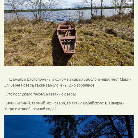
Шамьяры расположены в одном из самых заболоченных мест Марий
Эл, берега озера также заболочены, дно торфяное.
Это послужило такому названию озера:
Шем - черный, темный, ер - озеро, то есть с марийского: Шамьяры -
озеро с черной, темной водой.