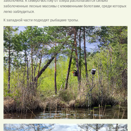
заболочена. К северо-востоку от озера располагаются сильно
заболоченные лесные массивы с клюквенными болотами, среди которых
легко заблудиться.
К западной части подходят рыбацкие тропы.