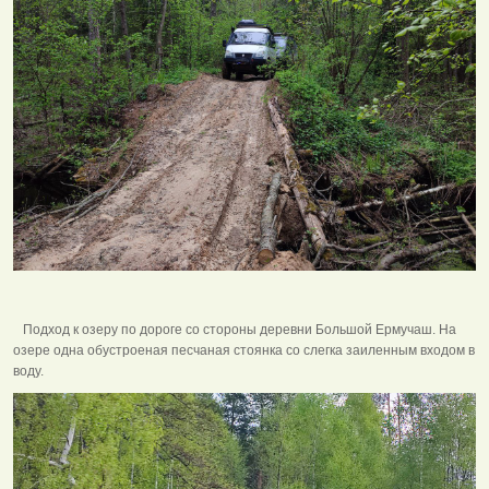
Подход к озеру по дороге со стороны деревни Большой Ермучаш. На
озере одна обустроеная песчаная стоянка со слегка заиленным входом в
воду.