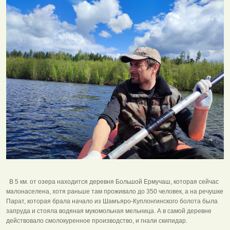
В 5 км. от озера находится деревня Большой Ермучаш, которая сейчас
малонаселена, хотя раньше там проживало до 350 человек, а на речушке
Парат, которая брала начало из Шамъяро-Куплонгинского болота была
запруда и стояла водяная мукомольная мельница. А в самой деревне
действовало смолокуренное производство, и гнали скипидар.