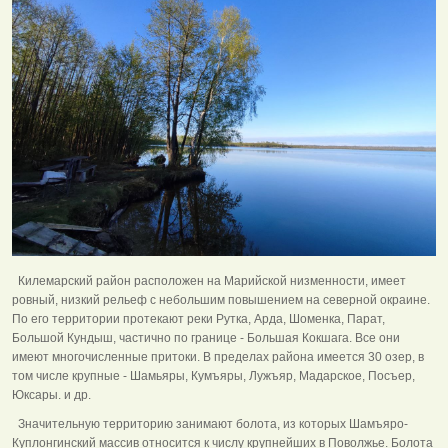
Килемарский район расположен на Марийской низменности, имеет
ровный, низкий рельеф с небольшим повышением на северной окраине.
По его территории протекают реки Рутка, Арда, Шоменка, Парат,
Большой Кундыш, частично по границе - Большая Кокшага. Все они
имеют многочисленные притоки. В пределах района имеется 30 озер, в
том числе крупные - Шамьяры, Кумъяры, Лужъяр, Мадарское, Посъер,
Юксары. и др.
Значительную территорию занимают болота, из которых Шамъяро-
Куплонгинский массив относится к числу крупнейших в Поволжье. Болота