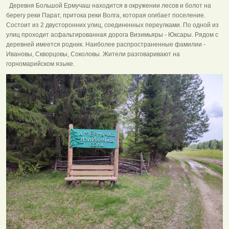
Деревня Большой Ермучаш находится в окружении лесов и болот на
берегу реки Парат, притока реки Волга, которая огибает поселение.
Состоит из 2 двусторонних улиц, соединенных переулками. По одной из
улиц проходит асфальтированная дорога Визимьяры - Юксары. Рядом с
деревней имеется родник. Наиболее распространенные фамилии -
Ивановы, Скворцовы, Соколовы. Жители разговаривают на
горномарийском языке.