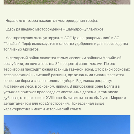
Недалеко от озера находятся месторождения торфа.
Здесь разведано месторождение - Шамьяро-Куплангское.
Месторождения эксплуатируются АО "Чувашагропромхимия" и АО
"Топсбыт". Торф используется в качестве удобрения и для производства
топливных брикетов.
Килемарский район является самым лесистым районом Марийской
республики, он почти весь (на 84 процента) занят лесами. По его
территории проходит южная граница таежной зоны. Это район сосновых
лесов песчаной низменной равнины, где основными типами являются
сосновые боры и сосново-еловые субори. В долинах рек растут
лиственные леса, в основном, липняк. В прибрежной зоне Волги и в
устьях ее притоков преобладают лиственные деревья, в том числе
дубравы, которые еще в XVIII веке были взяты на особый учет Морским
департаментом для кораблестроения. Приведенная выше
характеристика имеет и исторический смысл.