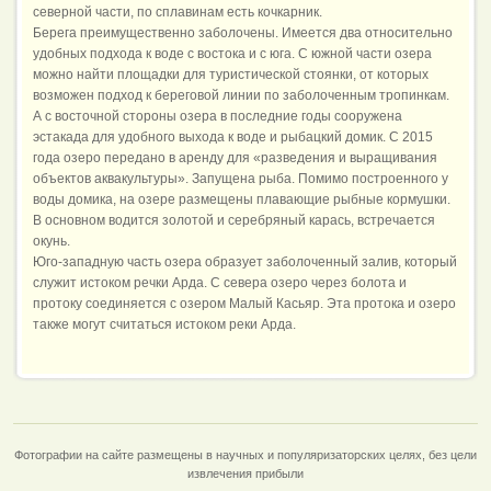
северной части, по сплавинам есть кочкарник.
Берега преимущественно заболочены. Имеется два относительно
удобных подхода к воде с востока и с юга. С южной части озера
можно найти площадки для туристической стоянки, от которых
возможен подход к береговой линии по заболоченным тропинкам.
А с восточной стороны озера в последние годы сооружена
эстакада для удобного выхода к воде и рыбацкий домик. С 2015
года озеро передано в аренду для «разведения и выращивания
объектов аквакультуры». Запущена рыба. Помимо построенного у
воды домика, на озере размещены плавающие рыбные кормушки.
В основном водится золотой и серебряный карась, встречается
окунь.
Юго-западную часть озера образует заболоченный залив, который
служит истоком речки Арда. С севера озеро через болота и
протоку соединяется с озером Малый Касьяр. Эта протока и озеро
также могут считаться истоком реки Арда.
Фотографии на сайте размещены в научных и популяризаторских целях, без цели
извлечения прибыли