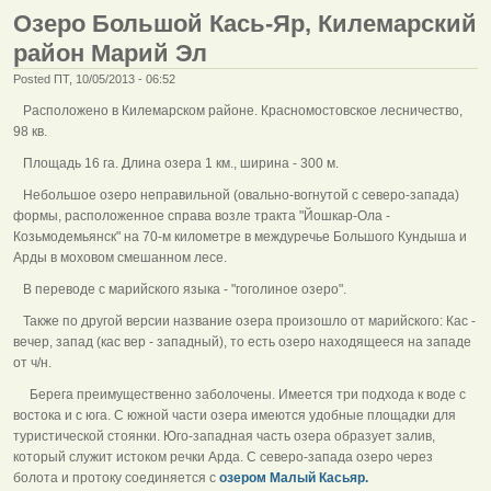
Озеро Большой Кась-Яр, Килемарский
район Марий Эл
Posted ПТ, 10/05/2013 - 06:52
Расположено в Килемарском районе. Красномостовское лесничество,
98 кв.
Площадь 16 га. Длина озера 1 км., ширина - 300 м.
Небольшое озеро неправильной (овально-вогнутой с северо-запада)
формы, расположенное справа возле тракта "Йошкар-Ола -
Козьмодемьянск" на 70-м километре в междуречье Большого Кундыша и
Арды в моховом смешанном лесе.
В переводе с марийского языка - "гоголиное озеро".
Также по другой версии название озера произошло от марийского: Кас -
вечер, запад (кас вер - западный), то есть озеро находящееся на западе
от ч/н.
Берега преимущественно заболочены. Имеется три подхода к воде с
востока и с юга. С южной части озера имеются удобные площадки для
туристической стоянки. Юго-западная часть озера образует залив,
который служит истоком речки Арда. С северо-запада озеро через
болота и протоку соединяется с
озером Малый Касьяр.