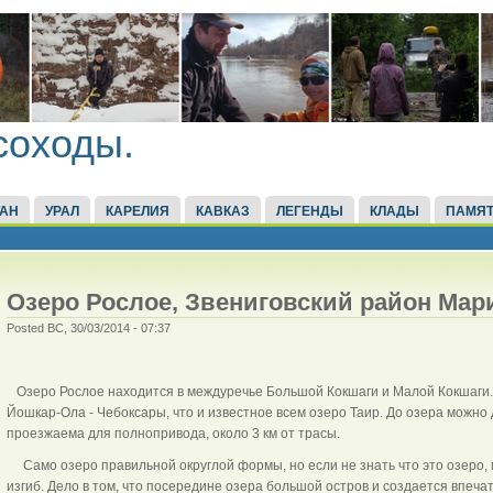
соходы.
ТАН
УРАЛ
КАРЕЛИЯ
КАВКАЗ
ЛЕГЕНДЫ
КЛАДЫ
ПАМЯТ
Озеро Рослое, Звениговский район Мар
Posted ВС, 30/03/2014 - 07:37
Озеро Рослое находится в междуречье Большой Кокшаги и Малой Кокшаги. 8
Йошкар-Ола - Чебоксары, что и известное всем озеро Таир. До озера можно
проезжаема для полнопривода, около 3 км от трасы.
Само озеро правильной округлой формы, но если не знать что это озеро, 
изгиб. Дело в том, что посередине озера большой остров и создается впеча