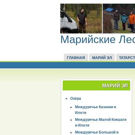
Марийские Ле
ГЛАВНАЯ
МАРИЙ ЭЛ
ТАТАРС
МАРИЙ ЭЛ
Озёра
Междуречье Казанки и
Илети
Междуречье Малой Кокшаги
и Илети
Междуречье Большой и