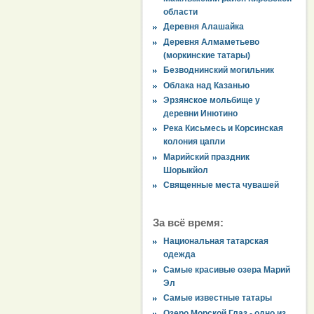
области
Деревня Алашайка
Деревня Алмаметьево
(моркинские татары)
Безводнинский могильник
Облака над Казанью
Эрзянское мольбище у
деревни Инютино
Река Кисьмесь и Корсинская
колония цапли
Марийский праздник
Шорыкйол
Священные места чувашей
За всё время:
Национальная татарская
одежда
Самые красивые озера Марий
Эл
Самые известные татары
Озеро Морской Глаз - одно из