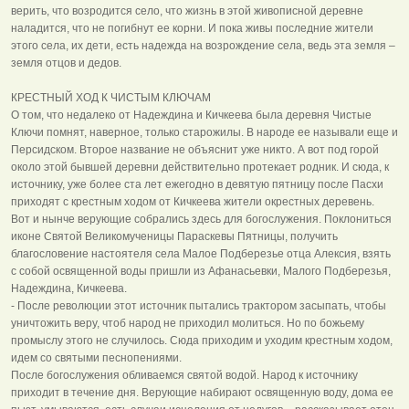
верить, что возродится село, что жизнь в этой живописной деревне
наладится, что не погибнут ее корни. И пока живы последние жители
этого села, их дети, есть надежда на возрождение села, ведь эта земля –
земля отцов и дедов.
КРЕСТНЫЙ ХОД К ЧИСТЫМ КЛЮЧАМ
О том, что недалеко от Надеждина и Кичкеева была деревня Чистые
Ключи помнят, наверное, только старожилы. В народе ее называли еще и
Персидском. Второе название не объяснит уже никто. А вот под горой
около этой бывшей деревни действительно протекает родник. И сюда, к
источнику, уже более ста лет ежегодно в девятую пятницу после Пасхи
приходят с крестным ходом от Кичкеева жители окрестных деревень.
Вот и нынче верующие собрались здесь для богослужения. Поклониться
иконе Святой Великомученицы Параскевы Пятницы, получить
благословение настоятеля села Малое Подберезье отца Алексия, взять
с собой освященной воды пришли из Афанасьевки, Малого Подберезья,
Надеждина, Кичкеева.
- После революции этот источник пытались трактором засыпать, чтобы
уничтожить веру, чтоб народ не приходил молиться. Но по божьему
промыслу этого не случилось. Сюда приходим и уходим крестным ходом,
идем со святыми песнопениями.
После богослужения обливаемся святой водой. Народ к источнику
приходит в течение дня. Верующие набирают освященную воду, дома ее