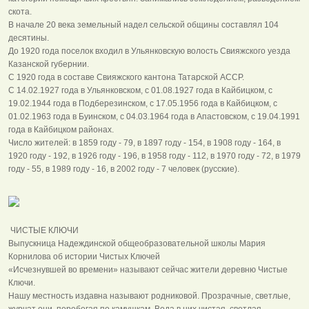
скота.
В начале 20 века земельный надел сельской общины составлял 104
десятины.
До 1920 года поселок входил в Ульянковскую волость Свияжского уезда
Казанской губернии.
С 1920 года в составе Свияжского кантона Татарской АССР.
С 14.02.1927 года в Ульянковском, с 01.08.1927 года в Кайбицком, с
19.02.1944 года в Подберезинском, с 17.05.1956 года в Кайбицком, с
01.02.1963 года в Буинском, с 04.03.1964 года в Апастовском, с 19.04.1991
года в Кайбицком районах.
Число жителей: в 1859 году - 79, в 1897 году - 154, в 1908 году - 164, в
1920 году - 192, в 1926 году - 196, в 1958 году - 112, в 1970 году - 72, в 1979
году - 55, в 1989 году - 16, в 2002 году - 7 человек (русские).
ЧИСТЫЕ КЛЮЧИ
Выпускница Надеждинской общеобразовательной школы Мария
Корнилова об истории Чистых Ключей
«Исчезнувшей во времени» называют сейчас жители деревню Чистые
Ключи.
Нашу местность издавна называют родниковой. Прозрачные, светлые,
журчат они, перебегая по камушкам. Вода в них чистая, светлая,