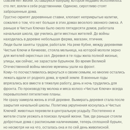
совсем нет жизни: оставшуюся бабушку, которой недавно исполнилось
сто лет, взяли к себе родственники. Одиноко, сиротливо стоят
заброшенные дома.
Грустно скрипят деревянные ставни, хлопают неприкрытые калитки,
сожалея о том, что нет больше в этих домах веселого звонкого смеха. А
раньше в Чистых Ключах было около пятидесяти домов, работала
начальная школа, где учились дети местных жителей. До войны
находилась в деревне небольшая ферма, магазин, птичник.
Люди были заняты трудом, работали. На реке Кубне, между деревнями
Чистые Ключи и Кичкеево, стояла мельница, на которой мололи зерно
для жителей окрестных сел. Деревня в те годы жила полной жизнью,
улицы, как сейчас, не зарастали бурьяном. Во время Великой
Отечественной войны многие мужчины ушли на фронт.
Кому–то посчастливилось вернуться к своим семьям, но многие остались
лежать вдали от родного дома, в чужой земле. В военные годы
впрягались все вместе в тяжелую работу, день и ночь трудились для
фронта. По производству молока и мяса колхоз «Чистые Ключи» всегда
перевыполнял пятилетние планы.
Не сразу замерла жизнь в этой деревне. Вымирать деревня стала после
закрытия начальной школы. Политика укрупнения коснулась и Чистых
Ключей: животных перевели в центральную усадьбу. Постепенно и
жители стали уезжать в поисках лучшей жизни. Там, где раньше стояли
добротные дома с расписными наличниками, теперь сплошной бурьян,
но несмотря ни на что, осталась она и по сей день живописной.