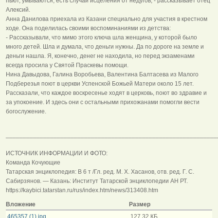
пьют, умываются, есть случаи исцеления от недугов, - рассказывает отец
Алексий.
Анна Данилова приехала из Казани специально для участия в крестном
ходе. Она поделилась своими воспоминаниями из детства:
- Рассказывали, что мимо этого ключа шла женщина, у которой было
много детей. Шла и думала, что деньги нужны. Да по дороге на земле и
деньги нашла. Я, конечно, денег не находила, но перед экзаменами
всегда просила у Святой Праскевы помощи.
Нина Давыдова, Галина Воробьева, Валентина Балтасева из Малого
Подберезья поют в церкви Успенской Божьей Матери около 15 лет.
Рассказали, что каждое воскресенье ходят в церковь, поют во здравие и
за упокоение. И здесь они с остальными прихожанами помогли вести
богослужение.
______________________________________________________________
ИСТОЧНИК ИНФОРМАЦИИ И ФОТО:
Команда Кочующие
Татарская энциклопедия: В 6 т /Гл. ред. М. Х. Хасанов, отв. ред. Г. С.
Сабирзянов. — Казань: Институт Татарской энциклопедии АН РТ.
https://kaybici.tatarstan.ru/rus/index.htm/news/313408.htm
Вложение
Размер
465357 (1).jpg
127.32 КБ