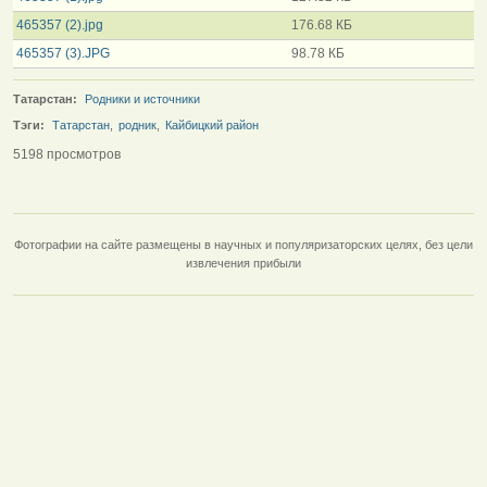
465357 (2).jpg
176.68 КБ
465357 (3).JPG
98.78 КБ
Татарстан:
Родники и источники
Тэги:
Татарстан
,
родник
,
Кайбицкий район
5198 просмотров
Фотографии на сайте размещены в научных и популяризаторских целях, без цели
извлечения прибыли