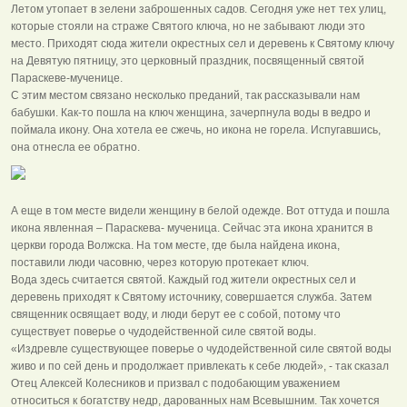
Летом утопает в зелени заброшенных садов. Сегодня уже нет тех улиц,
которые стояли на страже Святого ключа, но не забывают люди это
место. Приходят сюда жители окрестных сел и деревень к Святому ключу
на Девятую пятницу, это церковный праздник, посвященный святой
Параскеве-мученице.
С этим местом связано несколько преданий, так рассказывали нам
бабушки. Как-то пошла на ключ женщина, зачерпнула воды в ведро и
поймала икону. Она хотела ее сжечь, но икона не горела. Испугавшись,
она отнесла ее обратно.
А еще в том месте видели женщину в белой одежде. Вот оттуда и пошла
икона явленная – Параскева- мученица. Сейчас эта икона хранится в
церкви города Волжска. На том месте, где была найдена икона,
поставили люди часовню, через которую протекает ключ.
Вода здесь считается святой. Каждый год жители окрестных сел и
деревень приходят к Святому источнику, совершается служба. Затем
священник освящает воду, и люди берут ее с собой, потому что
существует поверье о чудодейственной силе святой воды.
«Издревле существующее поверье о чудодейственной силе святой воды
живо и по сей день и продолжает привлекать к себе людей», - так сказал
Отец Алексей Колесников и призвал с подобающим уважением
относиться к богатству недр, дарованных нам Всевышним. Так хочется