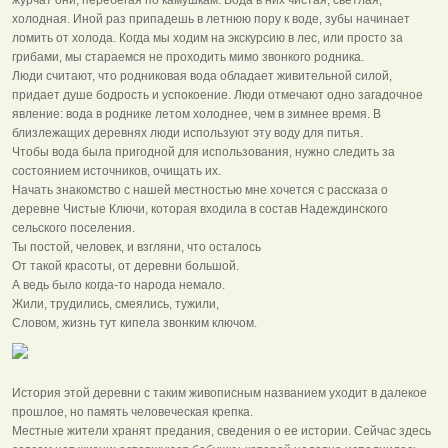
холодная. Иной раз припадешь в летнюю пору к воде, зубы начинает
ломить от холода. Когда мы ходим на экскурсию в лес, или просто за
грибами, мы стараемся не проходить мимо звонкого родника.
Люди считают, что родниковая вода обладает живительной силой,
придает душе бодрость и успокоение. Люди отмечают одно загадочное
явление: вода в роднике летом холоднее, чем в зимнее время. В
близлежащих деревнях люди используют эту воду для питья.
Чтобы вода была пригодной для использования, нужно следить за
состоянием источников, очищать их.
Начать знакомство с нашей местностью мне хочется с рассказа о
деревне Чистые Ключи, которая входила в состав Надеждинского
сельского поселения.
Ты постой, человек, и взгляни, что осталось
От такой красоты, от деревни большой.
А ведь было когда-то народа немало.
Жили, трудились, смеялись, тужили,
Словом, жизнь тут кипела звонким ключом.
История этой деревни с таким живописным названием уходит в далекое
прошлое, но память человеческая крепка.
Местные жители хранят предания, сведения о ее истории. Сейчас здесь