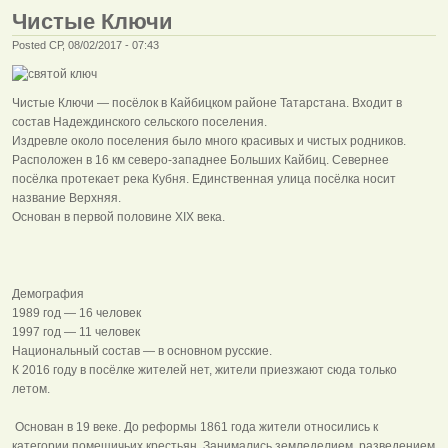
Чистые Ключи
Posted СР, 08/02/2017 - 07:43
Чистые Ключи — посёлок в Кайбицком районе Татарстана. Входит в
состав Надеждинского сельского поселения.
Издревле около поселения было много красивых и чистых родников.
Расположен в 16 км северо-западнее Больших Кайбиц. Севернее
посёлка протекает река Кубня. Единственная улица посёлка носит
название Верхняя.
Основан в первой половине XIX века.
Демография
1989 год — 16 человек
1997 год — 11 человек
Национальный состав — в основном русские.
К 2016 году в посёлке жителей нет, жители приезжают сюда только
летом.
Основан в 19 веке. До реформы 1861 года жители относились к
категории помещичьих крестьян. Занимались земледелием, разведением