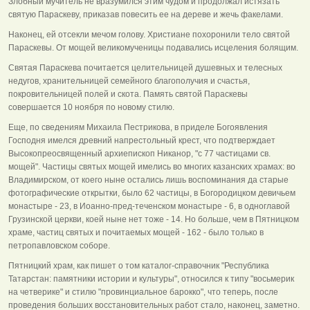
Злобный мучитель не вразумился этим чудом и продолжал истязать
святую Параскеву, приказав повесить ее на дереве и жечь факелами.
Наконец, ей отсекли мечом голову. Христиане похоронили тело святой
Параскевы. От мощей великомученицы подавались исцеления болящим.
Святая Параскева почитается целительницей душевных и телесных
недугов, хранительницей семейного благополучия и счастья,
покровительницей полей и скота. Память святой Параскевы
совершается 10 ноября по новому стилю.
Еще, по сведениям Михаила Пестрикова, в приделе Богоявления
Господня имелся древний напрестольный крест, что подтверждает
Высокопреосвященный архиепископ Никанор, "с 77 частицами св.
мощей". Частицы святых мощей имелись во многих казанских храмах: во
Владимирском, от коего ныне остались лишь воспоминания да старые
фотографические открытки, было 62 частицы, в Богородицком девичьем
монастыре - 23, в Иоанно-пред-теченском монастыре - 6, в одноглавой
Грузинской церкви, коей ныне нет тоже - 14. Но больше, чем в Пятницком
храме, частиц святых и почитаемых мощей - 162 - было только в
петропавловском соборе.
Пятницкий храм, как пишет о том каталог-справочник "Республика
Татарстан: памятники истории и культуры", относился к типу "восьмерик
на четверике" и стилю "провинциальное барокко", что теперь, после
проведения больших восстановительных работ стало, наконец, заметно.