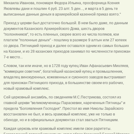
Михаила Иванова, пономаря Федора Ильина, просфорница Ксения
Яковлевы дани и пошлин 4 руб. 23 алт. 5 ден..., и марта в 5 день те
выписанные данные деньги в архиерейской казенной приказ взято."
Приход у церкви был достаточно большой. В нем было даже, по данным
документов Казанского Архиерейского Дома, шесть дворов
"полоняников", то есть пленных, скорее всего из числа поляков, кои
платили "полонные деньги" - пошлину в размере 9 алтын или 27 копеек
со двора. Пятницкий приход и далее оставался одним из самых больших
на Казани, и из 28 казанских приходов занимал по численности прихожан
7-е место...
Словом, так или иначе, но в 1728 году купец Иван Афанасьевич Михляев,
"коммерции советник", богатейший казанский купец и промышленник,
владелец винокуренных, кожевенных и суконного заводов выстраивает
для прихожан Пятницкого прихода, в большинстве своем его рабочих,
новый храмовый комплекс.
Сей церковный ансамбль, по сведениям М.С.Пестрикова, состоял из
главной церкви "великомученицы Параскевии, нареченныя Пятницы" и
придела "Богоявления Господня". Престол во имя Николы Зарайского
восстановлен не был, и весь храмовый комплекс, уже не только в
обиходе, но и в официальных документах стал зваться Пятницким.
Каждая церковь или храмовый комплекс имели свои раритеты.