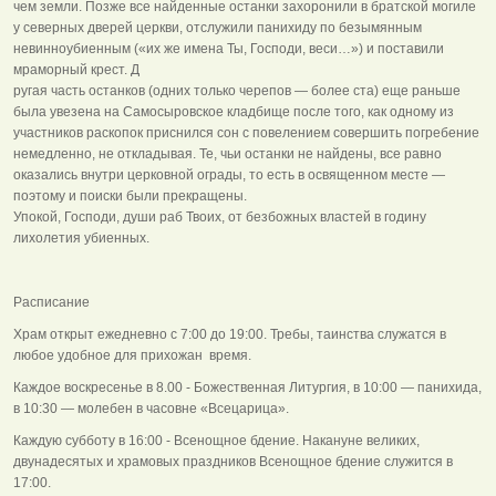
чем земли. Позже все найденные останки захоронили в братской могиле
у северных дверей церкви, отслужили панихиду по безымянным
невинноубиенным («их же имена Ты, Господи, веси…») и поставили
мраморный крест. Д
ругая часть останков (одних только черепов — более ста) еще раньше
была увезена на Самосыровское кладбище после того, как одному из
участников раскопок приснился сон с повелением совершить погребение
немедленно, не откладывая. Те, чьи останки не найдены, все равно
оказались внутри церковной ограды, то есть в освященном месте —
поэтому и поиски были прекращены.
Упокой, Господи, души раб Твоих, от безбожных властей в годину
лихолетия убиенных.
Расписание
Храм открыт ежедневно с 7:00 до 19:00. Требы, таинства служатся в
любое удобное для прихожан время.
Каждое воскресенье в 8.00 - Божественная Литургия, в 10:00 — панихида,
в 10:30 — молебен в часовне «Всецарица».
Каждую субботу в 16:00 - Всенощное бдение. Накануне великих,
двунадесятых и храмовых праздников Всенощное бдение служится в
17:00.