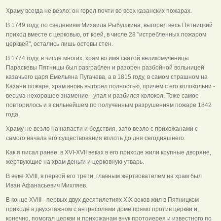
Храму всегда не везло: он горел почти во всех казанских пожарах.
В 1749 году, по сведениям Михаила Рыбушкина, выгорел весь Пятницкий
приход вместе с церковью, от коей, в числе 28 "истребленных пожаром
церквей", остались лишь остовы стен.
В 1774 году, в числе многих, храм во имя святой великомученицы
Параскевы Пятницы был разграблен и разорен разбойной вольницей
казачьего царя Емельяна Пугачева, а в 1815 году, в самом страшном на
Казани пожаре, храм вновь выгорел полностью, причем с его колокольни -
весьма нехорошее знамение - упал и разбился колокол. Тоже самое
повторилось и в сильнейшем по полученным разрушениям пожаре 1842
года.
Храму не везло на напасти и бедствия, зато везло с прихожанами с
самого начала его существования вплоть до дня сегодняшнего.
Как я писал ранее, в ХVI-ХVII веках в его приходе жили крупные дворяне,
жертвующие на храм деньги и церковную утварь.
В веке XVIII, в первой его трети, главным жертвователем на храм был
Иван Афанасьевич Михляев.
В конце XVIII - первых двух десятилетиях XIX веков жил в Пятницком
приходе в двухэтажном с антресолями доме прямо против церкви и,
конечно, помогал церкви и прихожанам внук протоиерея и известного по