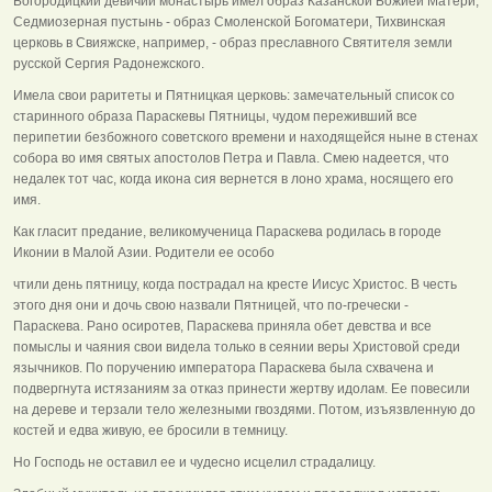
Богородицкий девичий монастырь имел образ Казанской Божией Матери,
Седмиозерная пустынь - образ Смоленской Богоматери, Тихвинская
церковь в Свияжске, например, - образ преславного Святителя земли
русской Сергия Радонежского.
Имела свои раритеты и Пятницкая церковь: замечательный список со
старинного образа Параскевы Пятницы, чудом переживший все
перипетии безбожного советского времени и находящейся ныне в стенах
собора во имя святых апостолов Петра и Павла. Смею надеется, что
недалек тот час, когда икона сия вернется в лоно храма, носящего его
имя.
Как гласит предание, великомученица Параскева родилась в городе
Иконии в Малой Азии. Родители ее особо
чтили день пятницу, когда пострадал на кресте Иисус Христос. В честь
этого дня они и дочь свою назвали Пятницей, что по-гречески -
Параскева. Рано осиротев, Параскева приняла обет девства и все
помыслы и чаяния свои видела только в сеянии веры Христовой среди
язычников. По поручению императора Параскева была схвачена и
подвергнута истязаниям за отказ принести жертву идолам. Ее повесили
на дереве и терзали тело железными гвоздями. Потом, изъязвленную до
костей и едва живую, ее бросили в темницу.
Но Господь не оставил ее и чудесно исцелил страдалицу.