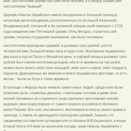
книг, настоятелем церкви был уже иной человек, а о.Федор назван уже
настоятелем "бывший".
Церковь Николы Зарайского имела богадельню и большой приход в
несколько десятков дворов, расположенных по Большой Казанской,
Воздвиженской, Нагорной и За-сыпкиной улицам, коий перешел с 1728
года в ведение уже Пятницкой церкви. Отец Феодор, строитель сей
церкви, получал государево жалование, как было положено
настоятелям приходских церквей, в размере трех рублей, шести
четвертей ржи, большой меры овса и пуда соли. Жалование выдавалось
два раза в год на Пасху и Михайлов день, и годовой оклад в размере трех
рублей был совсем неплохим доходом, ибо в те времена на три рубля
можно было купить либо трех лошадей, либо шесть коров, либо тридцать
баранов. Драгоценные же камения и вовсе продавались фунтами, то есть
весом, - были на Руси и такие времена!
В приходе о.Федора было немало зажиточных людей, среди коих были
боярские дети, служилые дворяне, стрелецкие сотники и даже трое
князей Засекиных из старинного рода удельных ярославских князей,
ведущих свою родословную от самого первого российского Великого
князя Рюрика. Все они, несомненно, жертвовали в пользу своего храма и
прихода. Словом, из двенадцати приходских церквей, бывших, по
сведениям составителя путеводителя по Казани М.В.Казанского, в конце
второй трети XVI века на казанском посаде, храм Николы Зарайского с