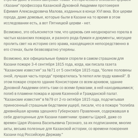
г.Казани" профессора Казанской Духовной Академии протоиерея
Ефимия Александровича Малова, изданных в конце XVI века. Все церкви
города, даже домовые, которые были в Казани на то время в этом
исследовании есть, а вот Пятницкой церкви - нет.
Возможно, это объясняется тем, что церковь сия неоднократно горела в
частых казанских пожарах, и разного рода бумаги и документы, могущие
пролить свет на историю сего храма, находящиеся непосредственно в
его стенах, были безвозвратно утеряны.
Возможно, все официальные бумаги сгорели в самом страшном для
Казани пожаре 3-4 сентября 1815 года, когда, как писала газета
"Казанские известия" за №71 от 5 сентября 1815 года, "более половины
оной, лучшая часть города" превратилась "в пепел или груду камней". В
этом пожаре сгорело здание Консистории со всем архивом, здание
Духовной Академии опять-таки со всеми бумагами, в ней находившимися;
погиб в пламени пожара и архив Казенной и Гражданской палат.
"Казанские известия" в №79 от 2-го октября 1815 года, подсчитывая
принесенный страшным бедствием ущерб, писали, что в пожаре "погибла
древнейшая архива здешняго Губернскаго Правления, содержавшая в
себе драгоценные для Казани памятники: грамоты Царей, даже со
времен Царя Иоанна Васильевича Грознаго, за их подписанием, многие
акты, весьма полезные для Казанской истории, со времени покорения
Казани под Российскую Державу."