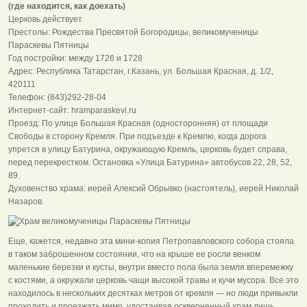
(где находится, как доехать)
Церковь действует
Престолы: Рождества Пресвятой Богородицы, великомученицы
Параскевы Пятницы
Год постройки: между 1726 и 1728
Адрес: Республика Татарстан, г.Казань, ул. Большая Красная, д. 1/2,
420111
Телефон: (843)292-28-04
Интернет-сайт: hramparaskevi.ru
Проезд: По улице Большая Красная (односторонняя) от площади
Свободы в сторону Кремля. При подъезде к Кремлю, когда дорога
упрется в улицу Батурина, окружающую Кремль, церковь будет справа,
перед перекрестком. Остановка «Улица Батурина» автобусов 22, 28, 52,
89.
Духовенство храма: иерей Алексий Обрывко (настоятель), иерей Николай
Назаров.
Еще, кажется, недавно эта мини-копия Петропавловского собора стояла
в таком заброшенном состоянии, что на крыше ее росли венком
маленькие березки и кусты, внутри вместо пола была земля вперемежку
с костями, а окружали церковь чащи высокой травы и кучи мусора. Все это
находилось в нескольких десятках метров от кремля — но люди привыкли
проходить и проезжать мимо, удостаивая оскверненный храм лишь