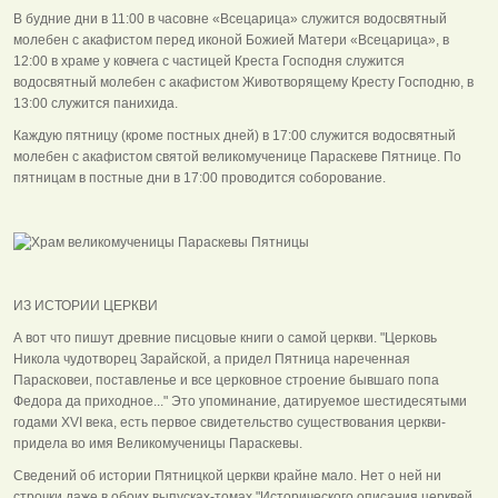
В будние дни в 11:00 в часовне «Всецарица» служится водосвятный
молебен с акафистом перед иконой Божией Матери «Всецарица», в
12:00 в храме у ковчега с частицей Креста Господня служится
водосвятный молебен с акафистом Животворящему Кресту Господню, в
13:00 служится панихида.
Каждую пятницу (кроме постных дней) в 17:00 служится водосвятный
молебен с акафистом святой великомученице Параскеве Пятнице. По
пятницам в постные дни в 17:00 проводится соборование.
ИЗ ИСТОРИИ ЦЕРКВИ
А вот что пишут древние писцовые книги о самой церкви. "Церковь
Никола чудотворец Зарайской, а придел Пятница нареченная
Парасковеи, поставленье и все церковное строение бывшаго попа
Федора да приходное..." Это упоминание, датируемое шестидесятыми
годами XVI века, есть первое свидетельство существования церкви-
придела во имя Великомученицы Параскевы.
Сведений об истории Пятницкой церкви крайне мало. Нет о ней ни
строчки даже в обоих выпусках-томах "Исторического описания церквей