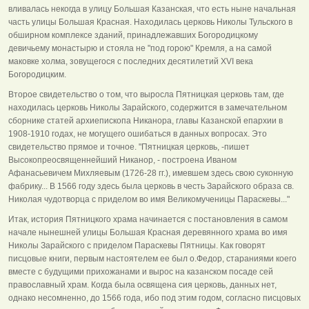
вливалась некогда в улицу Большая Казанская, что есть ныне начальная
часть улицы Большая Красная. Находилась церковь Николы Тульского в
обширном комплексе зданий, принадлежавших Богородицкому
девичьему монастырю и стояла не "под горою" Кремля, а на самой
маковке холма, зовущегося с последних десятилетий XVI века
Богородицким.
Второе свидетельство о том, что выросла Пятницкая церковь там, где
находилась церковь Николы Зарайского, содержится в замечательном
сборнике статей архиепископа Никанора, главы Казанской епархии в
1908-1910 годах, не могущего ошибаться в данных вопросах. Это
свидетельство прямое и точное. "Пятницкая церковь, -пишет
Высокопреосвященнейший Никанор, - построена Иваном
Афанасьевичем Михляевым (1726-28 гг.), имевшем здесь свою суконную
фабрику... В 1566 году здесь была церковь в честь Зарайского образа св.
Николая чудотворца с приделом во имя Великомученицы Параскевы..."
Итак, история Пятницкого храма начинается с постановления в самом
начале нынешней улицы Большая Красная деревянного храма во имя
Николы Зарайского с приделом Параскевы Пятницы. Как говорят
писцовые книги, первым настоятелем ее был о.Федор, стараниями коего
вместе с будущими прихожанами и вырос на казанском посаде сей
православный храм. Когда была освящена сия церковь, данных нет,
однако несомненно, до 1566 года, ибо под этим годом, согласно писцовых