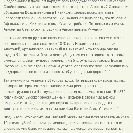
и содержание в должном порядке всех городских православных храмов.
Особое внимание как прихожанин-благотворитель Авксентий Степанович
обращал на Воздвиженский и Пятницкий храмы, поскольку жил в
непосредственной близости от них. Но наибольшую лепту, после Ивана
Афанасьевича Михляева, внес в благоустройство Пятницкого храма сын
Авксентия Степановича, Василий Авксентьевича Унженин.
"Что касается до русскаго населения епархии, - писал в своем отчете о
состоянии казанской епархии в 1870 году Высокопреосвященный
Анатолий, архиепископ Казанский и Свияжский, - то вообще оно не
скудно благочестием. В этом легко убедиться из того одного, что народ
ежегодно на свои трудовыя копейки или благоукрашает храмы Божий
(готовые), или же строит новые и употребляет всевозможные усилия к их
поддержанию, не желая и слышать об упразднении церквей..."
Так именно и случилось в 1876 году, когда Пятницкий храм из-за частых
пожаров потерял свое благолепие и был реставрирован,
реконструирован и благоукрашен на народные пожертвования. "В 1876
году, - писал Высокопреосвященный Никанор в своем "Казанском
сборнике статей", - Пятницкая церковь исправлена на средства
жертвователей, из коих главнейшим был Василий Авкс. Ун-женин..."
Люди несли кто сколько мог. Василий Унженин смог пожертвовать на храм
10 тысяч рублей - по тем временам целое состояние, от коего вполне
сносно можно было жить даже только на ежегодные проценты ренты.