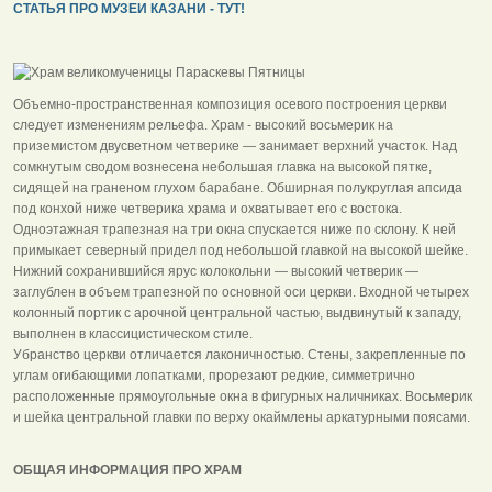
СТАТЬЯ ПРО МУЗЕИ КАЗАНИ - ТУТ!
Объемно-пространственная композиция осевого построения церкви
следует изменениям рельефа. Храм - высокий восьмерик на
приземистом двусветном четверике — занимает верхний участок. Над
сомкнутым сводом вознесена небольшая главка на высокой пятке,
сидящей на граненом глухом барабане. Обширная полукруглая апсида
под конхой ниже четверика храма и охватывает его с востока.
Одноэтажная трапезная на три окна спускается ниже по склону. К ней
примыкает северный придел под небольшой главкой на высокой шейке.
Нижний сохранившийся ярус колокольни — высокий четверик —
заглублен в объем трапезной по основной оси церкви. Входной четырех
колонный портик с арочной центральной частью, выдвинутый к западу,
выполнен в классицистическом стиле.
Убранство церкви отличается лаконичностью. Стены, закрепленные по
углам огибающими лопатками, прорезают редкие, симметрично
расположенные прямоугольные окна в фигурных наличниках. Восьмерик
и шейка центральной главки по верху окаймлены аркатурными поясами.
ОБЩАЯ ИНФОРМАЦИЯ ПРО ХРАМ