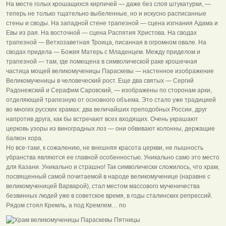
На месте голых крошащихся кирпичей — даже без слоя штукатурки, —
теперь не только тщательно выбеленные, но и искусно расписанные
стены и своды. На западной стене трапезной — сцена изгнания Адама и
Евы из рая. На восточной — сцена Распятия Христова. На сводах
трапезной — Ветхозаветная Троица, писанная в огромном овале. На
сводах придела — Божия Матерь с Младенцем. Между приделом и
трапезной — там, где помещена в символической раке крошечная
частица мощей великомученицы Параскевы — настенное изображение
Великомученицы в человеческий рост. Еще два святых — Сергий
Радонежский и Серафим Саровский, — изображены по сторонам арки,
отделяющей трапезную от основного объема. Это стало уже традицией
во многих русских храмах: два величайших преподобных России, друг
напротив друга, как бы встречают всех входящих. Очень украшают
церковь узоры из виноградных лоз — они обвивают колонны, держащие
балкон хора.
Но все-таки, к сожалению, не внешняя красота церкви, не пышность
убранства являются ее главной особенностью. Уникально само это место
для Казани. Уникально и страшно! Так символически сложилось, что храм,
посвященный самой почитаемой в народе великомученице (наравне с
великомученицей Варварой), стал местом массового мученичества
безвинных людей уже в советское время, в годы сталинских репрессий.
Рядом стоял Кремль, а под Кремлем… по