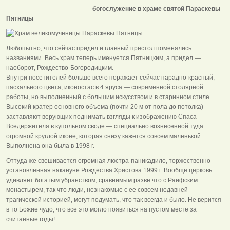
богослужение в храме святой Параскевы
Пятницы
Любопытно, что сейчас придел и главный престол поменялись
названиями. Весь храм теперь именуется Пятницким, а придел —
наоборот, Рождество-Богородицким.
Внутри посетителей больше всего поражает сейчас парадно-красный,
пасхального цвета, иконостас в 4 яруса — современной столярной
работы, но выполненный с большим искусством и в старинном стиле.
Высокий кратер основного объема (почти 20 м от пола до потолка)
заставляют верующих поднимать взгляды к изображению Спаса
Вседержителя в купольном своде — специально вознесенной туда
огромной круглой иконе, которая снизу кажется совсем маленькой.
Выполнена она была в 1998 г.
Оттуда же свешивается огромная люстра-паникадило, торжественно
установленная накануне Рождества Христова 1999 г. Вообще церковь
удивляет богатым убранством, сравнимым разве что с Раифским
монастырем, так что люди, незнакомые с ее совсем недавней
трагической историей, могут подумать, что так всегда и было. Не верится
в то Божие чудо, что все это могло появиться на пустом месте за
считанные годы!