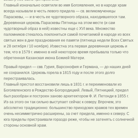
Главный изначально освятили во имя Богоявления, но в народе храм
всегда называли в честь левого придела — св. великомученицы
Параскевы, — и в честь ее чудотворного образа, находившегося там.
Деревянная церковь Параскевы Пятницы на этом месте (и сам
чудотворный образ в ней) известны еще с XVI века. Множество
паломников стекалось поклониться самой почитаемой в народе из всех
святых жен в дни празднования ее памяти (пятница недели Всех Святых
и 28 октября / 10 ноября). Известна эта первая деревянная церковь и
тем, что в 1579 г. именно в ней некоторое время пребывала только что
обретенная Казанская икона Божией Матери.
Правый придел — свв. Гурия, Варсонофия и Германа, — до наших дней
не сохранился. Церковь горела в 1815 году и после этого долго
перестраивалась.
Главный престол восстановили лишь в 1831 г. и переименовали из
Богоявленского в Рождество-Богородицкий. Левый, Пятницкий, придел
был разобран и построен заново архитектором Ф. И. Петонди в 1855 г.
Из-за этого он так сильно выступает сейчас к северу. Впрочем, это
абсолютно традиционно: большинство приходских храмов тех времен
очень несимметрично расширены, за счет придела, именно к северу. С
юга приделы пристраивали гораздо реже, чтобы не затенять с солнечной
стороны основной храм.