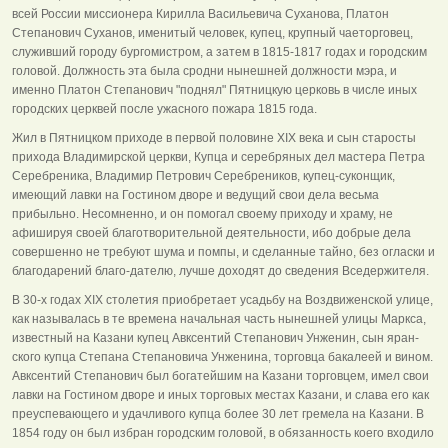
всей России миссионера Кирилла Васильевича Суханова, Платон
Степанович Суханов, именитый человек, купец, крупный чаеторговец,
служивший городу бургомистром, а затем в 1815-1817 годах и городским
головой. Должность эта была сродни нынешней должности мэра, и
именно Платон Степанович "поднял" Пятницкую церковь в числе иных
городских церквей после ужасного пожара 1815 года.
Жил в Пятницком приходе в первой половине XIX века и сын старосты
прихода Владимирской церкви, Купца и серебряных дел мастера Петра
Серебреника, Владимир Петрович Серебреников, купец-суконщик,
имеющий лавки на Гостином дворе и ведущий свои дела весьма
прибыльно. Несомненно, и он помогал своему приходу и храму, не
афишируя своей благотворительной деятельности, ибо добрые дела
совершенно не требуют шума и помпы, и сделанные тайно, без огласки и
благодарений благо-дателю, лучше доходят до сведения Вседержителя.
В 30-х годах XIX столетия приобретает усадьбу на Воздвиженской улице,
как называлась в те времена начальная часть нынешней улицы Маркса,
известный на Казани купец Авксентий Степанович Унженин, сын яран-
ского купца Степана Степановича Унженина, торговца бакалеей и вином.
Авксентий Степанович был богатейшим на Казани торговцем, имел свои
лавки на Гостином дворе и иных торговых местах Казани, и слава его как
преуспевающего и удачливого купца более 30 лет гремела на Казани. В
1854 году он был избран городским головой, в обязанность коего входило