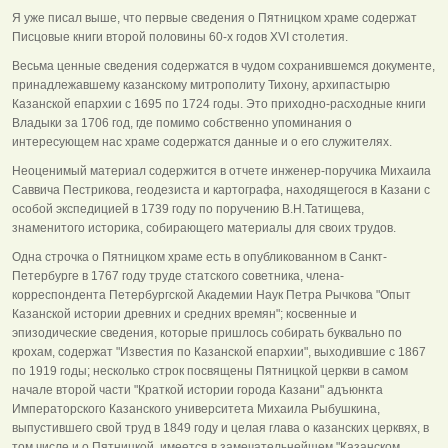
Я уже писал выше, что первые сведения о Пятницком храме содержат
Писцовые книги второй половины 60-х годов XVI столетия.
Весьма ценные сведения содержатся в чудом сохранившемся документе,
принадлежавшему казанскому митрополиту Тихону, архипастырю
Казанской епархии с 1695 по 1724 годы. Это приходно-расходные книги
Владыки за 1706 год, где помимо собственно упоминания о
интересующем нас храме содержатся данные и о его служителях.
Неоценимый материал содержится в отчете инженер-поручика Михаила
Саввича Пестрикова, геодезиста и картографа, находящегося в Казани с
особой экспедицией в 1739 году по поручению В.Н.Татищева,
знаменитого историка, собирающего материалы для своих трудов.
Одна строчка о Пятницком храме есть в опубликованном в Санкт-
Петербурге в 1767 году труде статского советника, члена-
корреспондента Петербургской Академии Наук Петра Рычкова "Опыт
Казанской истории древних и средних времян"; косвенные и
эпизодические сведения, которые пришлось собирать буквально по
крохам, содержат "Известия по Казанской епархии", выходившие с 1867
по 1919 годы; несколько строк посвящены Пятницкой церкви в самом
начале второй части "Краткой истории города Казани" адъюнкта
Императорского Казанского университета Михаила Рыбушкина,
выпустившего свой труд в 1849 году и целая глава о казанских церквях, в
том числе и о Пятницкой, имеется в замечательнейшем "Казанском