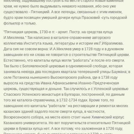
Михляеву, задумавшему построить на месте старого новый каменный
храм, не нужно было выдумывать никакого названия, ибо оно уже
существовало - Пятницкий. А все легенды, связанные с этим именем,
будто храм посвящен умершей дочери купца Прасковий -суть городской
фольклор и только.
"Пятницкая церковь, 1730-е гг. - архит. Постр. на средства купца
И.Михляева." Так написано в каталоге-справочнике авторского
коллектива Института языка, литературы и истории им.Г.Ибрагимова.
Дата сия не совсем верна: И.А.Михляев умер в 1728 году и в духовном
завещании его ни слова не говорится о строительстве Пятницкой церкви.
Естественно, что капиталы купца могли "работать" и после его смерти.
Так было с Богоявленской церковью в одноименной слободе, которая
занимала некогда два последних квартала теперешней улицы Баумана; в
селе Потаниха нынешнего Высокогорского района, где в 1738 году
выросла на средства Ивана Афанасьевича Иоанно-Предтеченская
церковь, существующая и доныне. Так случилось и с Успенской церковью
Спасского Успенского монастыря в Булгарах, построенной, по данным
того же каталога-справочника, в 1732-1734 годах. Кроме того, по
завещанию его капиталы "работали ' на реставрации и ремонтах многих
казанских зданий задолго после смерти купца, в частности,
Воскресенского собора, на месте коего стоит ныне Химический корпус
Казанского университета. Но вот поручительств относительно Пятницкой
церкви в бумагах купца нет. А все потому, что заложенная в 1726 году,