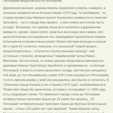
Пятницким приделом был не последним.
Деревянная вначале, церковь Николы Зарайского сгорела, очевидно, в
печально знаменитом на Казани пожаре 1579 года, "истребившем, - по
словам профессора Императорского Казанского университета Николая
Загоскина, - часть города близ кремля... и всю северо-восточную часть
посада". Возможно, что церковь была восстановлена в деревянном
варианте, однако, скорее всего, храм был воссоздан уже в камне, ибо
археологические исследования его, проводимые параллельно первым
попыткам восстановительных работ Министерством культуры в начале
90-х годов XX столетия, показали, что нынешний "левый придел...
предположительно... относится к более раннему периоду", чем
остальные строения, возведенные "иждивениями" купца Ивана
Михляева. Так или иначе, но новая церковь продолжала именоваться
церковью Николы Чудотворца Зарайского и одновременно - в обиходе -
Пятницкой, и ворота острога казанского посада, против коих находился
сей храм, до того безымянные, в веке XVII стали называться Пятницкими,
то есть именем церкви, у коей они находились, как обычно и случалось. В
"Описании города Казани (стен и башен) 1675 года", опубликованном в
"Известиях общества археологии, истории и этнографии" от 1906 года,
есть следующие строки: "От каменного города стены до Пятницкие
четвероугльные проезжие башни до 18 сажен без аршина... От
Пятницкие четвероугольные проезжие башни до Круглые Штиугольные
башни... стены 128 сажен без трех вершков". Таким образом, купцу