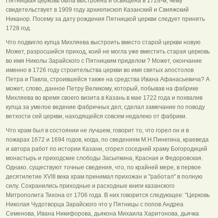
Пятницкая церковь была выстроена и освящена в 1728-м, чему
свидетельствует в 1909 году архиепископ Казанский и Свияжский
Никанор. Посему за дату рождения Пятницкой церкви следует принять
1728 год.
Что подвигло купца Михляева выстроить вместо старой церкви новую
Может, разросшийся приход, коий не могла уже вместить старая церковь
во имя Николы Зарайского с Пятницким приделом ? Может, окончание
именно в 1726 году строительства церкви во имя святых апостолов
Петра и Павла, строившейся также на средства Ивана Афанасьевича? А
может, слово, данное Петру Великому, который, побывав на фабрике
Михляева во время своего визита в Казань в мае 1722 года и похвалив
купца за умелое ведение фабричных дел, сделал замечание по поводу
ветхости сей церкви, находящейся совсем недалеко от фабрики.
Что храм был в состоянии не лучшем, говорит то, что горел он и в
пожарах 1672 и 1694 годов, когда, по сведениям М.Н.Пинегина, краеведа
и автора работ по истории Казани, сгорел соседний храму Богородиций
монастырь и приходские слободы Засыпкина, Красная и Федоровская.
Однако, существуют точные сведения, что, по крайней мере, в первое
десятилетие XVIII века храм принимал прихожан и "работал" в полную
силу. Сохранились приходные и расходные книги казанского
Митрополита Тихона от 1706 года. В них говорится следующее: "Церковь
Николая Чудотворца Зарайского что у Пятницы с попов Андреа
Семенова, Ивана Никифорова, дьякона Михаила Харитонова, дьячка