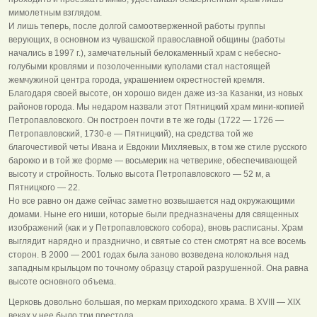
мимолетным взглядом.
И лишь теперь, после долгой самоотверженной работы группы
верующих, в основном из чувашской православной общины (работы
начались в 1997 г.), замечательный белокаменный храм с небесно-
голубыми кровлями и позолоченными куполами стал настоящей
жемчужиной центра города, украшением окрестностей кремля.
Благодаря своей высоте, он хорошо виден даже из-за Казанки, из новых
районов города. Мы недаром назвали этот Пятницкий храм мини-копией
Петропавловского. Он построен почти в те же годы (1722 — 1726 —
Петропавловский, 1730-е — Пятницкий), на средства той же
благочестивой четы Ивана и Евдокии Михляевых, в том же стиле русского
барокко и в той же форме — восьмерик на четверике, обеспечивающей
высоту и стройность. Только высота Петропавловского — 52 м, а
Пятницкого — 22.
Но все равно он даже сейчас заметно возвышается над окружающими
домами. Ныне его ниши, которые были предназначены для священных
изображений (как и у Петропавловского собора), вновь расписаны. Храм
выглядит нарядно и празднично, и святые со стен смотрят на все восемь
сторон. В 2000 — 2001 годах была заново возведена колокольня над
западным крыльцом по точному образцу старой разрушенной. Она равна
высоте основного объема.
Церковь довольно большая, по меркам приходского храма. В XVIII — XIX
веках у нее было три престола.