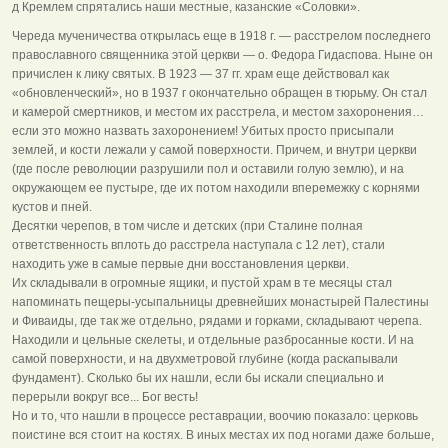
д Кремлем спрятались наши местные, казанские «Соловки».
Череда мученичества открылась еще в 1918 г. — расстрелом последнего
православного священника этой церкви — о. Федора Гидаспова. Ныне он
причислен к лику святых. В 1923 — 37 гг. храм еще действовал как
«обновленческий», но в 1937 г окончательно обращен в тюрьму. Он стал
и камерой смертников, и местом их расстрела, и местом захоронения…
если это можно назвать захоронением! Убитых просто присыпали
землей, и кости лежали у самой поверхности. Причем, и внутри церкви
(где после революции разрушили пол и оставили голую землю), и на
окружающем ее пустыре, где их потом находили вперемежку с корнями
кустов и пней.
Десятки черепов, в том числе и детских (при Сталине полная
ответственность вплоть до расстрела наступала с 12 лет), стали
находить уже в самые первые дни восстановления церкви.
Их складывали в огромные ящики, и пустой храм в те месяцы стал
напоминать пещеры-усыпальницы древнейших монастырей Палестины
и Фиваиды, где так же отдельно, рядами и горками, складывают черепа.
Находили и цельные скелеты, и отдельные разбросанные кости. И на
самой поверхности, и на двухметровой глубине (когда раскапывали
фундамент). Сколько бы их нашли, если бы искали специально и
перерыли вокруг все... Бог весть!
Но и то, что нашли в процессе реставрации, воочию показало: церковь
поистине вся стоит на костях. В иных местах их под ногами даже больше,