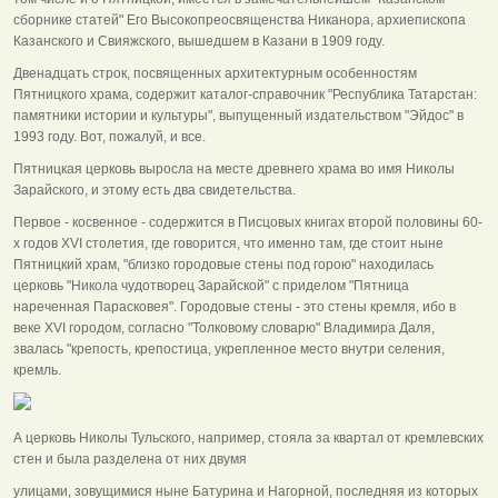
сборнике статей" Его Высокопреосвященства Никанора, архиепископа
Казанского и Свияжского, вышедшем в Казани в 1909 году.
Двенадцать строк, посвященных архитектурным особенностям
Пятницкого храма, содержит каталог-справочник "Республика Татарстан:
памятники истории и культуры", выпущенный издательством "Эйдос" в
1993 году. Вот, пожалуй, и все.
Пятницкая церковь выросла на месте древнего храма во имя Николы
Зарайского, и этому есть два свидетельства.
Первое - косвенное - содержится в Писцовых книгах второй половины 60-
х годов XVI столетия, где говорится, что именно там, где стоит ныне
Пятницкий храм, "близко городовые стены под горою" находилась
церковь "Никола чудотворец Зарайской" с приделом "Пятница
нареченная Парасковея". Городовые стены - это стены кремля, ибо в
веке XVI городом, согласно "Толковому словарю" Владимира Даля,
звалась "крепость, крепостица, укрепленное место внутри селения,
кремль.
А церковь Николы Тульского, например, стояла за квартал от кремлевских
стен и была разделена от них двумя
улицами, зовущимися ныне Батурина и Нагорной, последняя из которых