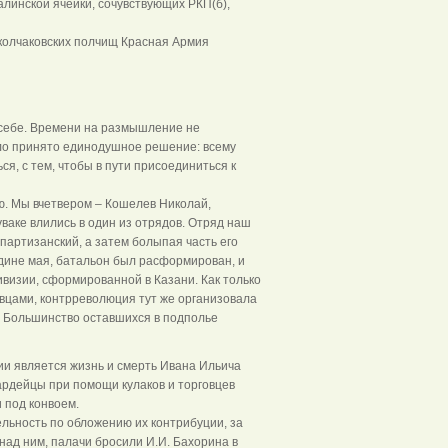
алинской ячейки, сочувствующих РКП(б),
колчаковских полчищ Красная Армия
 себе. Времени на размышление не
ло принято единодушное решение: всему
я, с тем, чтобы в пути присоединиться к
ю. Мы вчетвером – Кошелев Николай,
ваке влились в один из отрядов. Отряд наш
 партизанский, а затем болыпая часть его
едине мая, батальон был расформирован, и
визии, сформированной в Казани. Как только
вцами, контрреволюция тут же организовала
. Большинство оставшихся в подполье
и является жизнь и смерть Ивана Ильича
вардейцы при помощи кулаков и торговцев
и под конвоем.
ельность по обложению их контрибуции, за
над ним, палачи бросили И.И. Бахорина в