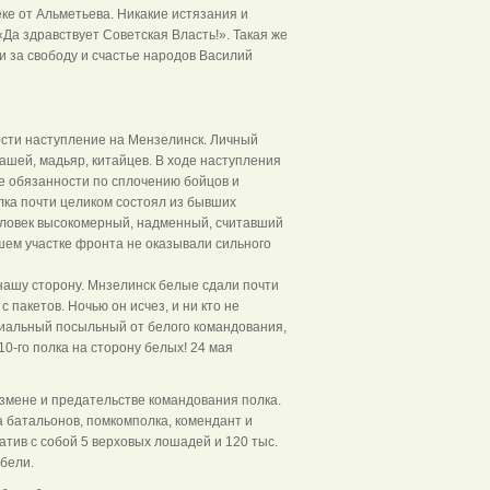
еке от Альметьева. Никакие истязания и
Да здравствует Советская Власть!». Такая же
и за свободу и счастье народов Василий
а
вести наступление на Мензелинск. Личный
вашей, мадьяр, китайцев. В ходе наступления
е обязанности по сплочению бойцов и
лка почти целиком состоял из бывших
еловек высокомерный, надменный, считавший
шем участке фронта не оказывали сильного
нашу сторону. Мнзелинск белые сдали почти
 пакетов. Ночью он исчез, и ни кто не
ециальный посыльный от белого командования,
0-го полка на сторону белых! 24 мая
измене и предательстве командования полка.
а батальонов, помкомполка, комендант и
атив с собой 5 верховых лошадей и 120 тыс.
ибели.