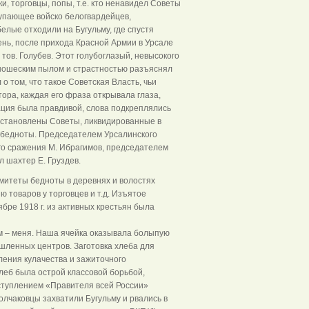
, торговцы, попы, т.е. кто ненавидел Советы
упающее войско белогвардейцев,
лые отходили на Бугульму, где спустя
ень, после прихода Красной Армии в Урсале
тов. Голубев. Этот голубоглазый, невысокого
 юношеским пылом и страстностью разъяснял
 том, что такое Советская Власть, чьи
ора, каждая его фраза открывала глаза,
ция была правдивой, слова подкреплялись
сстановлены Советы, ликвидированные в
 бедноты. Председателем Урсалинского
го сражения М. Ибрагимов, председателем
 шахтер Е. Груздев.
омитеты бедноты в деревнях и волостях
 товаров у торговцев и т.д. Изъятое
бре 1918 г. из активных крестьян была
м – меня. Наша ячейка оказывала болыпую
ленных центров. Заготовка хлеба для
ления кулачества и зажиточного
хлеб была острой классовой борьбой,
аступлением «Правителя всей России»
олчаковцы захватили Бугульму и рвались в