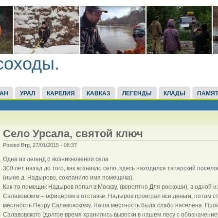
соходы.
ТАН
УРАЛ
КАРЕЛИЯ
КАВКАЗ
ЛЕГЕНДЫ
КЛАДЫ
ПАМЯТ
Село Урсала, святой ключ
Posted Втр, 27/01/2015 - 08:37
Одна из легенд о возникновении села
300 лет назад до того, как возникло село, здесь находился татарский посел
(ныне д. Надырово, сохранило имя помещика).
Как-то помещик Надыров попал в Москву, (вероятно Для роскоши), в одной и
Салавовским – офицером в отставке. Надыров проиграл все деньги, потом с
местность Петру Салавовскому. Наша местность была слабо населена. Проиг
Салавовского (долгое время хранились вывески в нашем лесу с обозначением