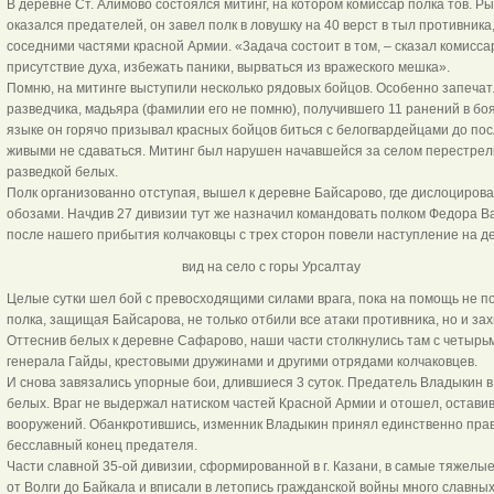
В деревне Ст. Алимово состоялся митинг, на котором комиссар полка тов. Р
оказался предателей, он завел полк в ловушку на 40 верст в тыл противника,
соседними частями красной Армии. «3адача состоит в том, – сказал комисса
присутствие духа, избежать паники, вырваться из вражеского мешка».
Помню, на митинге выступили несколько рядовых бойцов. Особенно запечат
разведчика, мадьяра (фамилии его не помню), получившего 11 ранений в бо
языке он горячо призывал красных бойцов биться с белогвардейцами до пос
живыми не сдаваться. Митинг был нарушен начавшейся за селом перестрелк
разведкой белых.
Полк организованно отступая, вышел к деревне Байсарово, где дислоцирова
обозами. Начдив 27 дивизии тут же назначил командовать полком Федора В
после нашего прибытия колчаковцы с трех сторон повели наступление на де
вид на село с горы Урсалта
Целые сутки шел бой с превосходящими силами врага, пока на помощь не по
полка, защищая Байсарова, не только отбили все атаки противника, но и зах
Оттеснив белых к деревне Сафарово, наши части столкнулись там с четырь
генерала Гайды, крестовыми дружинами и другими отрядами колчаковцев.
И снова завязались упорные бои, длившиеся 3 суток. Предатель Владыкин 
белых. Враг не выдержал натиском частей Красной Армии и отошел, оставив
вооружений. Обанкротившись, изменник Владыкин принял единственно прав
бесславный конец предателя.
Части славной 35-ой дивизии, сформированной в г. Казани, в самые тяжелы
от Волги до Байкала и вписали в летопись гражданской войны много славных