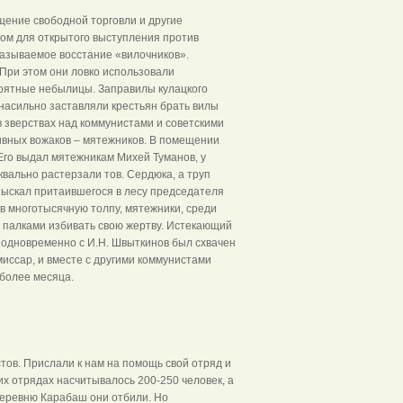
ение свободной торговли и другие
ом для открытого выступления против
называемое восстание «вилочников».
При этом они ловко использовали
оятные небылицы. Заправилы кулацкого
насильно заставляли крестьян брать вилы
в зверствах над коммунистами и советскими
тивных вожаков – мятежников. В помещении
Его выдал мятежникам Михей Туманов, у
квально растерзали тов. Сердюка, а труп
зыскал притаившегося в лесу председателя
ав многотысячную толпу, мятежники, среди
и палками избивать свою жертву. Истекающий
и одновременно с И.Н. Швыткинов был схвачен
иссар, и вместе с другими коммунистами
более месяца.
ов. Прислали к нам на помощь свой отряд и
х отрядах насчитывалось 200-250 человек, а
деревню Карабаш они отбили. Но