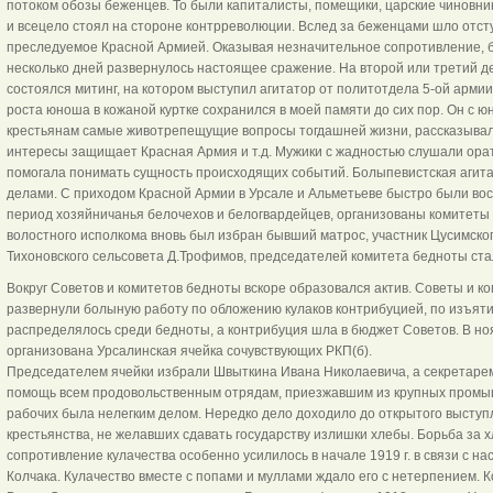
потоком обозы беженцев. То были капиталисты, помещики, царские чиновники
и всецело стоял на стороне контрреволюции. Вслед за беженцами шло отст
преследуемое Красной Армией. Оказывая незначительное сопротивление, бе
несколько дней развернулось настоящее сражение. На второй или третий д
состоялся митинг, на котором выступил агитатор от политотдела 5-ой армии 
роста юноша в кожаной куртке сохранился в моей памяти до сих пор. Он с
крестьянам самые животрепещущие вопросы тогдашней жизни, рассказывал о
интересы защищает Красная Армия и т.д. Мужики с жадностью слушали орат
помогала понимать сущность происходящих событий. Болыпевистская агита
делами. С приходом Красной Армии в Урсале и Альметьеве быстро были во
период хозяйничанья белочехов и белогвардейцев, организованы комитеты
волостного исполкома вновь был избран бывший матрос, участник Цусимско
Тихоновского сельсовета Д.Трофимов, председателей комитета бедноты стал
Вокруг Советов и комитетов бедноты вскоре образовался актив. Советы и к
развернули болыную работу по обложению кулаков контрибуцией, по изъятию
распределялось среди бедноты, а контрибуция шла в бюджет Советов. В ноя
организована Урсалинская ячейка сочувствующих РКП(б).
Председателем ячейки избрали Швыткина Ивана Николаевича, а секретаре
помощь всем продовольственным отрядам, приезжавшим из крупных промыш
рабочих была нелегким делом. Нередко дело доходило до открытого выступ
крестьянства, не желавших сдавать государству излишки хлебы. Борьба за 
сопротивление кулачества особенно усилилось в начале 1919 г. в связи с н
Колчака. Кулачество вместе с попами и муллами ждало его с нетерпением. К