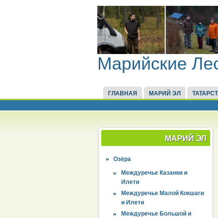
Марийские Ле
ГЛАВНАЯ
МАРИЙ ЭЛ
ТАТАРС
МАРИЙ ЭЛ
Озёра
Междуречье Казанки и
Илети
Междуречье Малой Кокшаги
и Илети
Междуречье Большой и