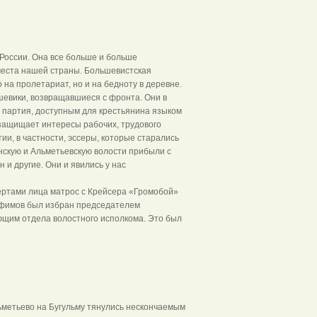
 России. Она все больше и больше
места нашей страны. Большевистская
на пролетариат, но и на бедноту в деревне.
шевики, возвращавшиеся с фронта. Они в
я партия, доступным для крестьянина языком
е защищает интересы рабочих, трудового
тии, в частности, эссеры, которые старались
инскую и Альметьевскую волости прибыли с
и другие. Они и явились у нас
чертами лица матрос с Крейсера «Громобой»
офимов был избран председателем
ющим отдела волостного исполкома. Это был
я
ьметьево на Бугульму тянулись нескончаемым