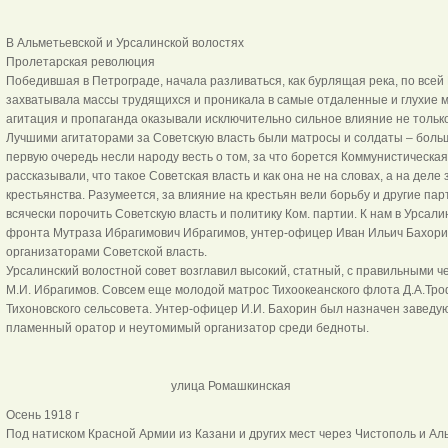
В Альметьевской и Урсалинской волостях
Пролетарская революция
Победившая в Петрограде, начала разливаться, как бурлящая река, по всей
захватывала массы трудящихся и проникала в самые отдаленные и глухие 
агитация и пропаганда оказывали исключительно сильное влияние не только 
Лучшими агитаторами за Советскую власть были матросы и солдаты – боль
первую очередь несли народу весть о том, за что борется Коммунистическа
рассказывали, что такое Советская власть и как она не на словах, а на дел
крестьянства. Разумеется, за влияние на крестьян вели борьбу и другие пар
всячески порочить Советскую власть и политику Ком. партии. К нам в Урсал
фронта Мутраза Ибрагимович Ибрагимов, унтер-офицер Иван Ильич Бахорин 
организаторами Советской власть.
Урсалинский волостной совет возглавил высокий, статный, с правильными 
М.И. Ибрагимов. Совсем еще молодой матрос Тихоокеанского флота Д.А.Тр
Тихоновского сельсовета. Унтер-офицер И.И. Бахорин был назначен заведу
пламенный оратор и неутомимый организатор среди бедноты.
улица Ромашкинска
Осень 1918 г
Под натиском Красной Армии из Казани и других мест через Чистополь и Ал