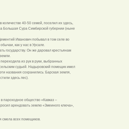
 количестве 40-50 семей, поселил их здесь,
ела Большая Сура Симбирской губернии (ныне
Дементий Иванович побывал в том селе во
обычаи, как у нас в Урсале.
ть государству. Он же даровал крестьянам
 земли.
 переходила из рук в руки, выбранных
 сельским судьей. Надыровский помещик имел
эти названия сохранились: Барская земля,
стили здесь лес).
 в пароходное общество «Кавказ –
, просил арендовать землю «Змеиного ключа»,
я смела всех помещиков.