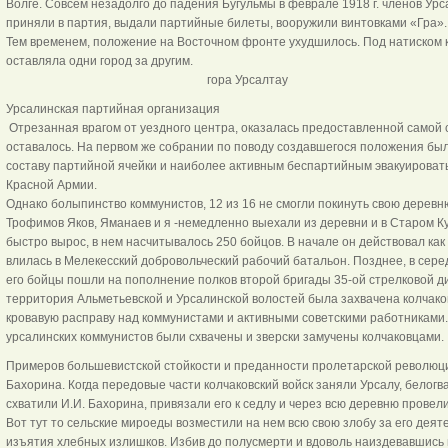
Волге. Совсем незадолго до падения Бугульмы в феврале 1918 г. членов Урс
приняли в партия, выдали партийные билеты, вооружили винтовками «Гра».
Тем временем, положение на Восточном фронте ухудшилось. Под натиском 
оставляла одни город за другим.
гора Урсалтау
Урсалинская партийная организация
Отрезанная врагом от уездного центра, оказалась предоставленной самой
оставалось. На первом же собрании по поводу создавшегося положения бы
составу партийной ячейки и наиболее активным беспартийным эвакуироватьс
Красной Армии.
Однако болыпинство коммунистов, 12 из 16 не смогли покинуть свою деревн
Трофимов Яков, Яманаев и я -немедленно выехали из деревни и в Старом Ку
быстро вырос, в нем насчитывалось 250 бойцов. В начале он действовал как
влилась в Мелекесский добровольческий рабочий батальон. Позднее, в сер
его бойцы пошли на пополнение полков второй бригады 35-ой стрелковой ди
территория Альметьевской и Урсалинской волостей была захвачена колчако
кровавую расправу над коммунистами и активными советскими работниками
урсалинских коммунистов были схвачены и зверски замучены колчаковцами.
Примеров большевистской стойкости и преданности пролетарской революци
Бахорина. Когда передовые части колчаковский войск заняли Урсалу, белог
схватили И.И. Бахорина, привязали его к седлу и через всю деревню провел
Вот тут то сельские мироеды возместили на нем всю свою злобу за его деят
изъятия хлебных излишков. Избив до полусмерти и вдоволь наиздевавшись 