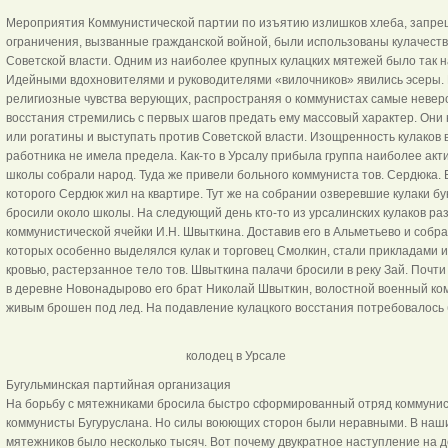
Мероприятия Коммунистической партии по изъятию излишков хлеба, запрещ
ограничения, вызванные гражданской войной, были использованы кулачеств
Советской власти. Одним из наиболее крупных кулацких мятежей было так 
Идейными вдохновителями и руководителями «вилочников» явились эсеры. 
религиозные чувства верующих, распространяя о коммунистах самые невер
восстания стремились с первых шагов предать ему массовый характер. Они 
или рогатины и выступать против Советской власти. Изощренность кулаков 
работника не имела предела. Как-то в Урсалу прибыла группа наиболее ак
школы собрали народ. Туда же привели больного коммуниста тов. Сердюка. 
которого Сердюк жил на квартире. Тут же на собрании озверевшие кулаки бу
бросили около школы. На следующий день кто-то из урсалинских кулаков ра
коммунистической ячейки И.Н. Швыткина. Доставив его в Альметьево и собр
которых особенно выделялся кулак и торговец Смолкин, стали прикладами 
кровью, растерзанное тело тов. Швыткина палачи бросили в реку Зай. Почт
в деревне Новонадырово его брат Николай Швыткин, волостной военный ком
живым брошен под лед. На подавление кулацкого восстания потребовалось 
колодец в Урсале
Бугульминская партийная организация
На борьбу с мятежниками бросила быстро сформированный отряд коммунист
коммунисты Бугуруслана. Но силы воюющих сторон были неравными. В наши
мятежников было несколько тысяч. Вот почему двукратное наступление на 