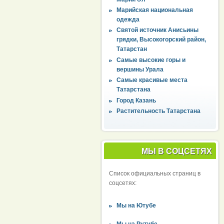
Марийская национальная
одежда
Святой источник Анисьины
грядки, Высокогорский район,
Татарстан
Самые высокие горы и
вершины Урала
Самые красивые места
Татарстана
Город Казань
Растительность Татарстана
МЫ В СОЦСЕТЯХ
Список официальных страниц в
соцсетях:
Мы на Ютубе
Мы на Рутубе