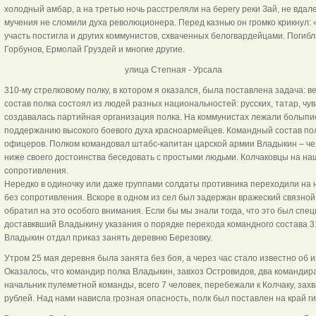
холодный амбар, а на третью ночь расстреляли на берегу реки Зай, не вдал
мучения не сломили духа революционера. Перед казнью он громко крикнул: «
участь постигла и других коммунистов, схваченных белогвардейцами. Погибл
Горбунов, Ермолай Груздей и многие другие.
улица Степная - Урсал
310-му стрелковому полку, в котором я оказался, была поставлена задача: 
состав полка состоял из людей разных национальностей: русских, татар, чу
создавалась партийная организация полка. На коммунистах лежали болыпи
поддержанию высокого боевого духа красноармейцев. Командный состав по
офицеров. Полком командовал штабс-капитан царской армии Владыкин – ч
ниже своего достоинства беседовать с простыми людьми. Колчаковцы на на
сопротивления.
Нередко в одиночку или даже группами солдаты противника переходили на 
без сопротивления. Вскоре в одном из сел был задержан вражеский связной с
обратил на это особого внимания. Если бы мы знали тогда, что это был сп
доставквший Владыкину указания о порядке перехода командного состава 31
Владыкин отдал приказ занять деревню Березовку.
Утром 25 мая деревня была занята без боя, а через час стало известно об 
Оказалось, что командир полка Владыкин, завхоз Островидов, два командир
начальник пулеметной команды, всего 7 человек, перебежали к Колчаку, захв
рублей. Над нами нависла грозная опасность, полк был поставлен на край г