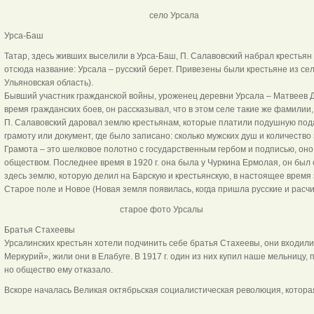
село Урсала
Урса-Баш
Татар, здесь живших выселили в Урса-Баш, П. Салавовский набрал крестьян в
отсюда название: Урсала – русский берет. Привезены были крестьяне из с
Ульяновская область).
Бывший участник гражданской войны, уроженец деревни Урсала – Матвеев 
время гражданских боев, он рассказывал, что в этом селе такие же фамилии, 
П. Салавовский даровал землю крестьянам, которые платили подушную пода
грамоту или документ, где было записано: сколько мужских душ и количество
Грамота – это шелковое полотно с государственным гербом и подписью, оно
обществом. Последнее время в 1920 г. она была у Чуркина Ермолая, он был
здесь землю, которую делил на Барскую и крестьянскую, в настоящее время 
Старое поле и Новое (Новая земля появилась, когда пришла русские и расчи
старое фото Урсалы
Братья Стахеевы
Урсалинских крестьян хотели подчинить себе братья Стахеевы, они входили
Меркурий», жили они в Елабуге. В 1917 г. один из них купил наше мельницу
но общество ему отказало.
Вскоре началась Великая октябрьская социалистическая революция, котора