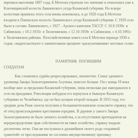
переписи населения 1897 года, Б.Метески утратили это значение и относились уже к
Ключищинской волости Лаишевского уезда Казанской губернии. Но вскоре
волостная приписка этого села вновь изменилась, и до 1920 года Б.Метески
входили в Пановскую волость Лаишевского уезда Казанской губернии. С 1920 село
было в составе Лаишевского, с 1927 - Арского кантонов ТАССР. С 10.8.1930г. в
Сабинском, с 10.2.1935г. в Тюлячинском, с 12.10.1959г. в Сабинском, с 4.10.1991г.
в Тюлячинском районах. Похозяйственные книги села Б.Метсеки периода 1930-х
годов, свидетельствуют о значительном проценте «раскулачивания» местных селян.
ПАМЯТНИК ПОГИБШИМ
СОЛДАТАМ
Как сложились судьбы репрессированых, неизвестно. Семье здешнего
уроженца Закира Залялетдиновича Ахунова, повезло больше. Он с конца 19 века
вообще жил за предалами Казанской губернии, лишь несколько раз наведывался в
село на праздники. Революция побудила его вернуться в бывшую Казанскую
губернию из Челябинска, где он был купцом второй гильдии. В 1933 году, его
средняя дочь Ркия смогла получить в большеметескинском сельсовете справку, что
её отец происхождением крестьянин-середняк. В деревне у самого Закира
Залалетдиновича не было личного хозяйства, а за отсутствием претендентов на
перераспределение прав собственности на такое хозяйство, справку выдали
достаточно легко. Она же послужила в дальнейшем своего рода «охранной
грамотой» от преследования по сословно-имущественному признаку.