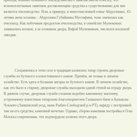
вспомогательным занятием доставляющим средства к существованию для них
является пчеловодство. Или, к примеру, в многочисленной семье Абдуллиных, 45-
летняя жена хозяина – Абдуллина Губайшика Мустафина, тоже значилась как
пчеловод. Как побочным продуктом пчеловодства, в семействе Мулюковых
занимались воском, а за хозяином двора, Вафой Мулюковым, числился восковой
заводик.
Cохранились в этом селе и традиции казанских татар строить дворовые
службы из бутового и известнякового камня. Причём, не только в личном
хозяйстве. Есть здесь и большие ангары из бутового камня. В личном хозяйстве,
как это было в старину, дворовые службы выходили одной стеной на ограду двора.
В данном случае, дворовая служба сложена подобно каменному магазину,
устроенному известным татарским благотворителем Галиахмет-баем в Балыклы-
Чукаево (Лаишевский уезд, ныне Рыбно-Слободской р-н РТ), наряду с постронной
там на его средства, каменной мечетью. Однако, сборно-каменная постройка в Олы
Мәтәскә современная, что подтвердили хозяева этого двора.