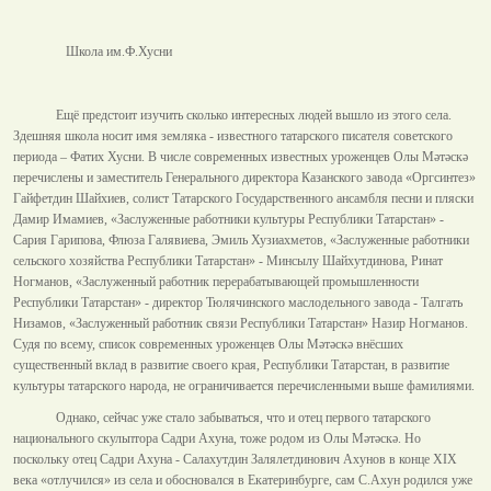
Школа им.Ф.Хусни
Ещё предстоит изучить сколько интересных людей вышло из этого села.
Здешняя школа носит имя земляка - известного татарского писателя советского
периода – Фатих Хусни. В числе современных известных уроженцев Олы Мәтәскә
перечислены и заместитель Генерального директора Казанского завода «Оргсинтез»
Гайфетдин Шайхиев, солист Татарского Государственного ансамбля песни и пляски
Дамир Имамиев, «Заслуженные работники культуры Республики Татарстан» -
Сария Гарипова, Флюза Галявиева, Эмиль Хузиахметов, «Заслуженные работники
сельского хозяйства Республики Татарстан» - Минсылу Шайхутдинова, Ринат
Ногманов, «Заслуженный работник перерабатывающей промышленности
Республики Татарстан» - директор Тюлячинского маслодельного завода - Талгать
Низамов, «Заслуженный работник связи Республики Татарстан» Назир Ногманов.
Судя по всему, список современных уроженцев Олы Мәтәскә внёсших
существенный вклад в развитие своего края, Республики Татарстан, в развитие
культуры татарского народа, не ограничивается перечисленными выше фамилиями.
Однако, сейчас уже стало забываться, что и отец первого татарского
национального скульптора Садри Ахуна, тоже родом из Олы Мәтәскә. Но
поскольку отец Садри Ахуна - Салахутдин Залялетдинович Ахунов в конце XIX
века «отлучился» из села и обосновался в Екатеринбурге, сам С.Ахун родился уже