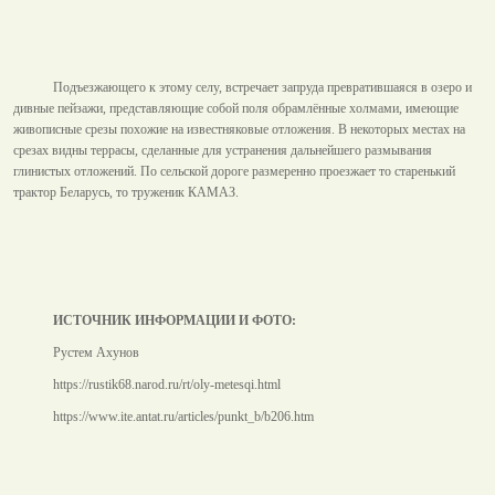
Подъезжающего к этому селу, встречает запруда превратившаяся в озеро и
дивные пейзажи, представляющие собой поля обрамлённые холмами, имеющие
живописные срезы похожие на известняковые отложения. В некоторых местах на
срезах видны террасы, сделанные для устранения дальнейшего размывания
глинистых отложений. По сельской дороге размеренно проезжает то старенький
трактор Беларусь, то труженик КАМАЗ.
ИСТОЧНИК ИНФОРМАЦИИ И ФОТО:
Рустем Ахунов
https://rustik68.narod.ru/rt/oly-metesqi.html
https://www.ite.antat.ru/articles/punkt_b/b206.htm