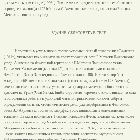
в этом уральском городе (1903г). Тем не менее, в ряде документов челябинского
периода его жизни (до 1921г.) и сам С.Ахун отмечал, что родом из села Большие
Метески Лаишевского уезда.
ЗДАНИЕ СЕЛЬСОВЕТА В СЕЛЕ
Известный мусульманский торгово-промышленный справочник «Саудегер»
(1911г), указывает как минимум на двоих уроженцев села Б.Метески Лаишевского
уезда. А именно по бакалейной торговле в с.Б.Метески Лаишевского уезда:
Галиахмет Хазиахметов (колонка 45), по торговле азиатскими товарами в
Челябинске: Закир Залялетдинович Ахунов (колонка 80). И хотя Закир был
младшим ребёнком в семье Залялетдина (соотв. младшим братом С.З.Ахунова),
именно он стал известным мусульманским предпринимателем и общественным
деятелем на Урале (Челябинск). Ещё в отрочестве «временно отлучившись» из села
и устроившись работать в уфимский магазин приказчиком, он смог собрать
определённый капитал, чтобы начать своё дело, уже перебравшись в Челябинск.
Здесь З.З.Ахунов вёл торговлю мануфактурой, азиатскими и колониальными
товарами. Дважды избирался в Гласным Городской Думы, представлял купеческое
сословие в Сиротском суде Челябинска. Был одним из учредителей Челябинского
Мусульманского Благотворительного Общества, а с 1914г, его председателем.
Также являлся пожизненным членом правления Бесплатной мусульманской
библиотеки-читальни при соборной Ак-мечети Челябинска.