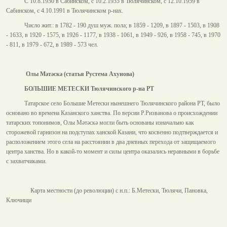
С 10.8.1930 в Сабинском, с 10.2.1935 в Тюлячинском, с 12.10.1959 в
Сабинском, с 4.10.1991 в Тюлячинском р-нах.
Число жит.: в 1782 - 190 душ муж. пола; в 1859 - 1209, в 1897 - 1503, в 1908
- 1633, в 1920 - 1575, в 1926 - 1177, в 1938 - 1061, в 1949 - 926, в 1958 - 745, в 1970
- 811, в 1979 - 672, в 1989 - 573 чел.
Олы Мәтәскә (статья Рустема Ахунова)
БОЛЬШИЕ МЕТЕСКИ Тюлячинского р-на РТ
Татарское село Большие Метески нынешнего Тюлячинского района РТ, было
основано во времена Казанского ханства. По версии Р.Ризванова о происхождении
татарских топонимов, Олы Мәтәскә могли быть основаны изначально как
сторожевой гарнизон на подступах ханской Казани, что косвенно подтверждается и
расположением этого села на расстоянии в два дневных перехода от защищаемого
центра ханства. Но в какой-то момент и силы центра оказались неравными в борьбе
с захватчиками.
Карта местности (до революции) с н.п.: Б.Метески, Тюлячи, Пановка,
Ключищи