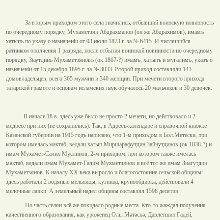
За вторым приходом этого села значились, отбывший воинскую повинность
по очередному порядку, Мухаметзян Абдрахманов (он же Абдрахимов), имамъ
хатыпъ по указу о назначенiи от 03 июля
1873 г
. за № 6415. И числящийся
ратником ополчения 1 разряда, после отбытия воинской повинности по очередному
порядку, Зiаутдинъ Мухаметзяновъ (ок.1867-?) имамъ, хатыпъ и мугалимъ, указъ о
назначенiи от 15 декабря
1895 г
. за № 3033. Второй приход составляли 143
домовладельцев, всего 365 мужчин и 340 женщин. При мечети второго прихода
татарской грамоте и основам исламских наук обучалось 20 мальчиков и 30 девочек.
В начале 18 в. здесь уже было не просто 2 мечети, но действовало и 2
медресе при них (не сохранились). Так, в Адресъ-календаре и справочной книжке
Казанской губернiи на 1915 годъ написано, что 1-м приходом в Бол.Метески, при
котором имелась мактаб, ведали хатып Миршарафутдин Зайнутдинов (ок.1838-?) и
имам Мухамет-Салих Муслинов; 2-м приходом, при котором также имелась
мактаб, ведали имам Мухамет-Галим Мухметзянов и всё тот же имам Зиагутдин
Мухаметзянов. К началу ХХ века выросло и благосостояние сельской общины:
здесь работали 2 водяные мельницы, кузница, крупообдирка, действовали 4
мелочные лавки. А земельный надел общины составлял 1598 десятин.
Но часть селян всё же покидало родные места. Кто-то жаждал получения
качественного образования, как уроженец Олы Мәтәскә, Давлетшин Гадей,