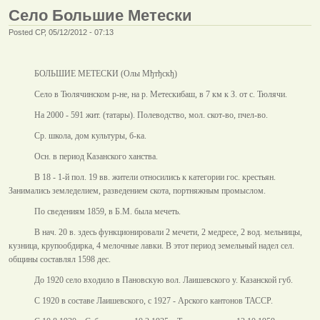
Село Большие Метески
Posted СР, 05/12/2012 - 07:13
БОЛЬШИЕ МЕТЕСКИ (Олы Мђтђскђ)
Село в Тюлячинском р-не, на р. Метескибаш, в
7 км
к З. от с. Тюлячи.
На 2000 - 591 жит. (татары). Полеводство, мол. скот-во, пчел-во.
Ср. школа, дом культуры, б-ка.
Осн. в период Казанского ханства.
В 18 - 1-й пол. 19 вв. жители относились к категории гос. крестьян.
Занимались земледелием, разведением скота, портняжным промыслом.
По сведениям 1859, в Б.М. была мечеть.
В нач. 20 в. здесь функционировали 2 мечети, 2 медресе, 2 вод. мельницы,
кузница, крупообдирка, 4 мелочные лавки. В этот период земельный надел сел.
общины составлял 1598 дес.
До 1920 село входило в Пановскую вол. Лаишевского у. Казанской губ.
С 1920 в составе Лаишевского, с 1927 - Арского кантонов ТАССР.