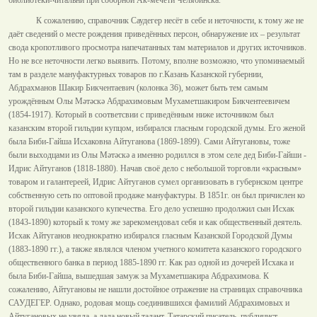
К сожалению, справочник Саудегер несёт в себе и неточности, к тому же не
даёт сведений о месте рождения приведённых персон, обнаружение их – результат
свода кропотливого просмотра напечатанных там материалов и других источников.
Но не все неточности легко выявить. Потому, вполне возможно, что упоминаемый
там в разделе мануфактурных товаров по г.Казань Казанской губернии,
Абдрахманов Шакир Бикчентаевич (колонка 36), может быть тем самым
урождённым Олы Мәтәскә Абдрахимовым Мухаметшакиром Бикчентеевичем
(1854-1917). Который в соответсвии с приведённым ниже источником был
казанским второй гильдии купцом, избирался гласным городской думы. Его женой
была Биби-Гайша Исхаковна Айтуганова (1869-1899). Сами Айтугановы, тоже
были выходцами из Олы Мәтәскә а именно родиллся в этом селе дед Биби-Гайши -
Идрис Айтуганов (1818-1880). Начав своё дело с небольшой торговли «красным»
товаром и галантереей, Идрис Айтуганов сумел организовать в губернском центре
собственную сеть по оптовой продаже мануфактуры. В 1851г. он был причислен ко
второй гильдии казанского купечества. Его дело успешно продолжил сын Исхак
(1843-1890) который к тому же зарекомендовал себя и как общественный деятель.
Исхак Айтуганов неоднократно избирался гласным Казанской Городской Думы
(1883-1890 гг.), а также являлся членом учетного комитета казанского городского
общественного банка в период 1885-1890 гг. Как раз одной из дочерей Исхака и
была Биби-Гайша, вышедшая замуж за Мухаметшакира Абдрахимова. К
сожалению, Айтугановы не нашли достойное отражение на страницах справочника
САУДЕГЕР. Однако, родовая мощь соединившихся фамилий Абдрахимовых и
Айтугановых не увяла, а дала новый талант. Татарский писатель, публицист,