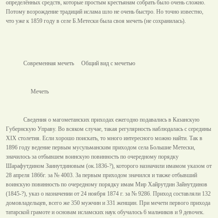
определённых средств, которые простым крестьянам собрать было очень сложно.
Потому возрождение традиций ислама шло не очень быстро. Но точно известно,
что уже к 1859 году в селе Б.Метески была своя мечеть (не сохранилась).
Современная мечеть Общий вид с мечетью
Мечеть
Сведения о магометанских приходах ежегодно подавались в Казанскую
Губернскую Управу. Во всяком случае, такая регулярность наблюдалась с середины
XIX столетия. Если хорошо поискать, то много интересного можно найти. Так в
1896 году ведение первым мусульманским приходом села Большие Метески,
значилось за отбывшем воинскую повинность по очередному порядку
Шарафутдином Заинутдиновым (ок.1836-?), которого назначили имамом указом от
28 апреля 1866г. за № 4003. За первым приходом значился и также отбывший
воинскую повинность по очередному порядку имам Мир Хайрутдин Зайнутдинов
(1845-?), указ о назначении от 24 ноября
1874 г
. за № 9286. Приход составляли 132
домовладельцев, всего же 350 мужчин и 331 женщин. При мечети первого прихода
татарской грамоте и основам исламских наук обучалось 6 мальчиков и 9 девочек.