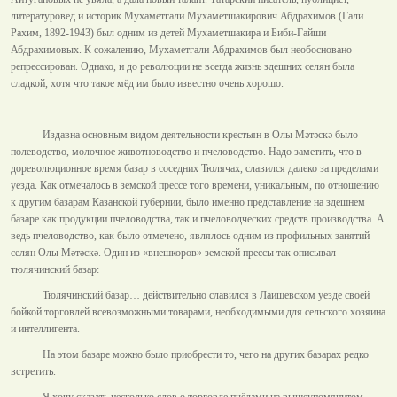
литературовед и историк.Мухаметгали Мухаметшакирович Абдрахимов (Гали
Рахим, 1892-1943) был одним из детей Мухаметшакира и Биби-Гайши
Абдрахимовых. К сожалению, Мухаметгали Абдрахимов был необосновано
репрессирован. Однако, и до революции не всегда жизнь здешних селян была
сладкой, хотя что такое мёд им было известно очень хорошо.
Издавна основным видом деятельности крестьян в Олы Мәтәскә было
полеводство, молочное животноводство и пчеловодство. Надо заметить, что в
дореволюционное время базар в соседних Тюлячах, славился далеко за пределами
уезда. Как отмечалось в земской прессе того времени, уникальным, по отношению
к другим базарам Казанской губернии, было именно представление на здешнем
базаре как продукции пчеловодства, так и пчеловодческих средств производства. А
ведь пчеловодство, как было отмечено, являлось одним из профильных занятий
селян Олы Мәтәскә. Один из «внешкоров» земской прессы так описывал
тюлячинский базар:
Тюлячинский базар… действительно славился в Лаишевском уезде своей
бойкой торговлей всевозможными товарами, необходимыми для сельского хозяина
и интеллигента.
На этом базаре можно было приобрести то, чего на других базарах редко
встретить.
Я хочу сказать несколько слов о торговле пчёлами на вышеупомянутом