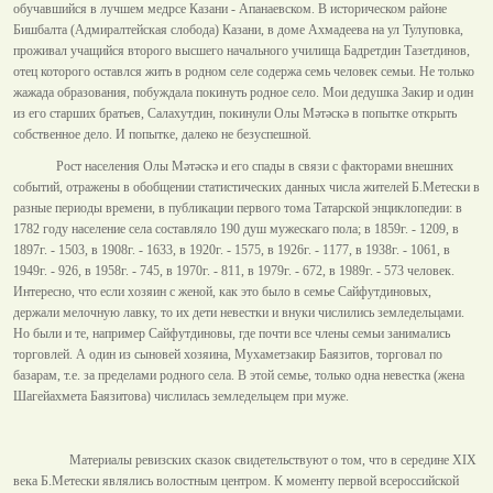
обучавшийся в лучшем медрсе Казани - Апанаевском. В историческом районе
Бишбалта (Адмиралтейская слобода) Казани, в доме Ахмадеева на ул Тулуповка,
проживал учащийся второго высшего начального училища Бадретдин Тазетдинов,
отец которого оставлся жить в родном селе содержа семь человек семьи. Не только
жажада образования, побуждала покинуть родное село. Мои дедушка Закир и один
из его старших братьев, Салахутдин, покинули Олы Мәтәскә в попытке открыть
собственное дело. И попытке, далеко не безуспешной.
Рост населения Олы Мәтәскә и его спады в связи с факторами внешних
событий, отражены в обобщении статистических данных числа жителей Б.Метески в
разные периоды времени, в публикации первого тома Татарской энциклопедии: в
1782 году население села составляло 190 душ мужескаго пола; в 1859г. - 1209, в
1897г. - 1503, в 1908г. - 1633, в 1920г. - 1575, в 1926г. - 1177, в 1938г. - 1061, в
1949г. - 926, в 1958г. - 745, в 1970г. - 811, в 1979г. - 672, в 1989г. - 573 человек.
Интересно, что если хозяин с женой, как это было в семье Сайфутдиновых,
держали мелочную лавку, то их дети невестки и внуки числились земледельцами.
Но были и те, например Сайфутдиновы, где почти все члены семьи занимались
торговлей. А один из сыновей хозяина, Мухаметзакир Баязитов, торговал по
базарам, т.е. за пределами родного села. В этой семье, только одна невестка (жена
Шагейахмета Баязитова) числилась земледельцем при муже.
Материалы ревизских сказок свидетельствуют о том, что в середине XIX
века Б.Метески являлись волостным центром. К моменту первой всероссийской