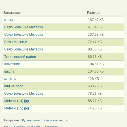
Вложение
Размер
карта
187.47 КБ
Село Большие Метески
61.84 КБ
Село Большие Метески
107.28 КБ
Село Метески
72.47 КБ
Село Большие Метески
88.63 КБ
Тюлячинский район
86.13 КБ
памятник
104.61 КБ
школа
104.86 КБ
мечеть
128 КБ
вид на село
53.42 КБ
Село Большие Метески
78.61 КБ
Meteski (14).jpg
55.77 КБ
Meteski (15).jpg
74.26 КБ
Татарстан:
Культурно-исторические места
Тэги:
Тюлячинский район
,
Татарстан