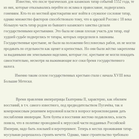
Известно, что после трагических для казанских татар событий 1552 года, те
из них, которые отказывались перейти из ислама в православие, подвергались
гонениям. Кто-то из местной аристократии мог войти в служилое сословие татар,
однако множество факторов способствовало тому, что в царской России с 18 века
бóльшую часть татар родом из бывшего казанского ханства сделали
государственными крестьянами. Это была не самая плохая участь для татар, ещё
худшей судьбе подверглись те татары, которых определили в лашманы.
Государственные крестьяне, не были на положении бессловесных рабов, их не могли
продавать по отдельности как щенят и крепостных. Но они были жёстко закреплены
за выданными им земельными наделами, которые гос. крестьяне не могли покидать
самостоятельно, несмотря на выжимающие все соки бремя государственного
налога.
Именно таким селом государственных крестьян стали с начала XVIII века
Большие Метески.
Время правления императрицы Екатерины II, характерно, как обилием
восстаний, в т.ч. самого известного, под предводительством Пугачёва, так и
компромиссным решением верховной власти в вопросе вероисповедания дать
послабления иноверцам. Хотя бунты и восстания жестоко подавлялись, власть
поняла, что в политике проводимой к нерусской части подданных Российской
Империи, надо быть лояльней и веротерпимее. Теперь в местах проживания татар-
мусульман разрешалось строить мечети. Однако, такое строительство требовало