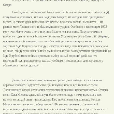
базаре.
Ежегодно на Тюлячинский базар вывозят большое количество пчёл (колод)
чему можно удивиться, так как на других базарах, на которых мне приходилось
бывать, о пчёлах даже и помина нет. Пчёлы, большею частью, вывозятся… из
разных мест Лаишевского и Мамадышского уездов. Особенно в настоящем 1905
году пчел было очень много и купить было очень выгодно. Покупателями за
прошлые годы являлись большею частью из Уржумского уезда Вятской губернии;
покупатели эти брали пчел охотно и без выбора и платили цену хорошую без
торгов от 5 до 8 рублей за колоду. В настоящем году этих покупателей почему-то
не было, ввиду чего цены на пчёл были очень низки, за недостатком покупателей, от
3 до 5 рублей можно было купить на выбор самый хороший улей, так что
настоящий год представлялся самым удобным и подходящим для желающего
обзавестись пчеловодством….
Далее, земский внешкор приводит пример, как выбирать улей и каким
образом избежать надувательства при покупке, ибо не все торговые гости
Тюлячинского базара отличались честностью и высокой нравственностью. Однако,
селян Олы Мәтәскә здесь обмануть было сложно, ведь к тому времени у них
имелся неплохой опыт пчеловодства. Так, ещё в переписных листах Больше-
Метескинского сельского общества за 1897 год составленных Лаишевской
переписной уездной комиссией, почти все члены семьи муллы второго сельского
прихода, помимо основного земледельческого занятия имели отметку, что