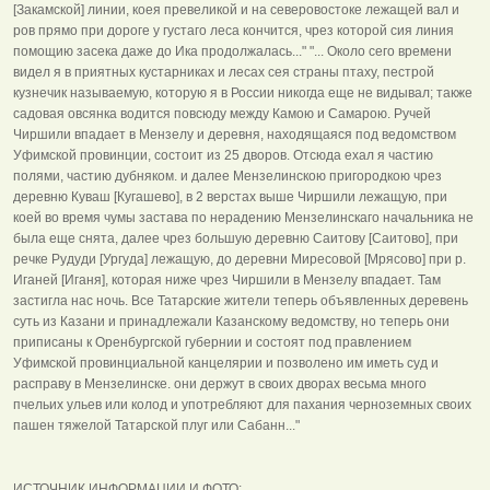
[Закамской] линии, коея превеликой и на северовостоке лежащей вал и
ров прямо при дороге у густаго леса кончится, чрез которой сия линия
помощию засека даже до Ика продолжалась..." "... Около сего времени
видел я в приятных кустарниках и лесах сея страны птаху, пестрой
кузнечик называемую, которую я в России никогда еще не видывал; также
садовая овсянка водится повсюду между Камою и Самарою. Ручей
Чиршили впадает в Мензелу и деревня, находящаяся под ведомством
Уфимской провинции, состоит из 25 дворов. Отсюда ехал я частию
полями, частию дубняком. и далее Мензелинскою пригородкою чрез
деревню Куваш [Кугашево], в 2 верстах выше Чиршили лежащую, при
коей во время чумы застава по нерадению Мензелинскаго начальника не
была еще снята, далее чрез большую деревню Саитову [Саитово], при
речке Рудуди [Ургуда] лежащую, до деревни Миресовой [Мрясово] при р.
Иганей [Иганя], которая ниже чрез Чиршили в Мензелу впадает. Там
застигла нас ночь. Все Татарские жители теперь объявленных деревень
суть из Казани и принадлежали Казанскому ведомству, но теперь они
приписаны к Оренбургской губернии и состоят под правлением
Уфимской провинциальной канцелярии и позволено им иметь суд и
расправу в Мензелинске. они держут в своих дворах весьма много
пчельих ульев или колод и употребляют для пахания черноземных своих
пашен тяжелой Татарской плуг или Сабанн..."
ИСТОЧНИК ИНФОРМАЦИИ И ФОТО: