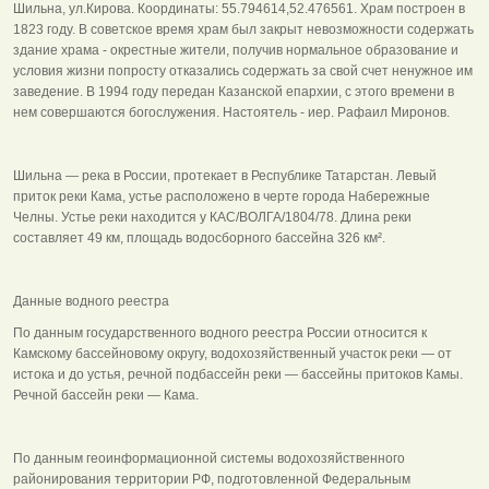
Шильна, ул.Кирова. Координаты: 55.794614,52.476561. Храм построен в
1823 году. В советское время храм был закрыт невозможности содержать
здание храма - окрестные жители, получив нормальное образование и
условия жизни попросту отказались содержать за свой счет ненужное им
заведение. В 1994 году передан Казанской епархии, с этого времени в
нем совершаются богослужения. Настоятель - иер. Рафаил Миронов.
Шильна — река в России, протекает в Республике Татарстан. Левый
приток реки Кама, устье расположено в черте города Набережные
Челны. Устье реки находится у КАС/ВОЛГА/1804/78. Длина реки
составляет 49 км, площадь водосборного бассейна 326 км².
Данные водного реестра
По данным государственного водного реестра России относится к
Камскому бассейновому округу, водохозяйственный участок реки — от
истока и до устья, речной подбассейн реки — бассейны притоков Камы.
Речной бассейн реки — Кама.
По данным геоинформационной системы водохозяйственного
районирования территории РФ, подготовленной Федеральным