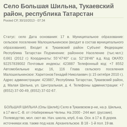
Село Большая Шильна, Тукаевский
район, республика Татарстан
Posted СР, 30/10/2013 - 07:34
Статус: село Дата основания: 17 в. Муниципальное образование:
сельское поселение Малошильнинское (входит в состав муниципального
образования). Входит в: Тукаевский район Субъект Федерации:
Республика Татарстан Подчинение: районное Население (тыс.чел.):
0,661 (2012 г.) Координаты: 55°47'40'' с.ш. 52°28'46'' в.д. Код ОКАТО:
92257839002 Почтовые индексы: 423887 Телефонный код: +7 8552
Автомобильные коды: 16, 116 Глава сельского поселения
Малошильнинское: Харитонов Генадий Николаевич (c 15 октября 2010 г.).
Адрес администрации: 423887, Республика Татарстан, Тукаевский район,
д. Малая Шильна, ул. Центральная, д. 4. Телефоны администрации: +7
(8552) 37-00-49, (8552) 37-02-67.
БОЛЬШАЯ ШИЛЬНА (Олы Шилнђ) Село в Тукаевском р-не, на р. Шильна,
в 17 км к С.-В. от г.Набережные Челны. На 2000 - 244 жит. (русские).
Полеводство, мол. скот-во. Нач. школа, клуб, б-ка. Осн. в 17 в. В дорев.
источниках изв. также под назв. Архангельское. В 18 - 1-й пол. 19 вв.