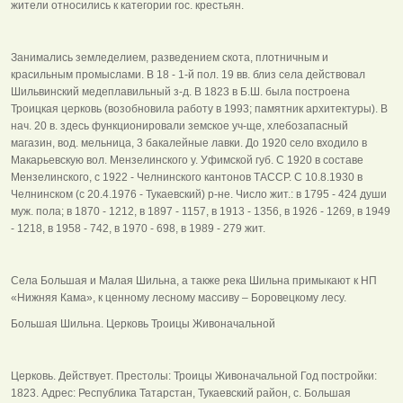
жители относились к категории гос. крестьян.
Занимались земледелием, разведением скота, плотничным и
красильным промыслами. В 18 - 1-й пол. 19 вв. близ села действовал
Шильвинский медеплавильный з-д. В 1823 в Б.Ш. была построена
Троицкая церковь (возобновила работу в 1993; памятник архитектуры). В
нач. 20 в. здесь функционировали земское уч-ще, хлебозапасный
магазин, вод. мельница, 3 бакалейные лавки. До 1920 село входило в
Макарьевскую вол. Мензелинского у. Уфимской губ. С 1920 в составе
Мензелинского, с 1922 - Челнинского кантонов ТАССР. С 10.8.1930 в
Челнинском (с 20.4.1976 - Тукаевский) р-не. Число жит.: в 1795 - 424 души
муж. пола; в 1870 - 1212, в 1897 - 1157, в 1913 - 1356, в 1926 - 1269, в 1949
- 1218, в 1958 - 742, в 1970 - 698, в 1989 - 279 жит.
Села Большая и Малая Шильна, а также река Шильна примыкают к НП
«Нижняя Кама», к ценному лесному массиву – Боровецкому лесу.
Большая Шильна. Церковь Троицы Живоначальной
Церковь. Действует. Престолы: Троицы Живоначальной Год постройки:
1823. Адрес: Республика Татарстан, Тукаевский район, с. Большая