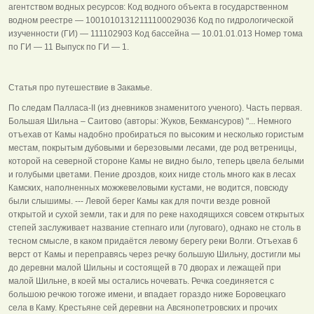
агентством водных ресурсов: Код водного объекта в государственном
водном реестре — 10010101312111100029036 Код по гидрологической
изученности (ГИ) — 111102903 Код бассейна — 10.01.01.013 Номер тома
по ГИ — 11 Выпуск по ГИ — 1.
Статья про путешествие в Закамье.
По следам Палласа-II (из дневников знаменитого ученого). Часть первая.
Большая Шильна – Саитово (авторы: Жуков, Бекмансуров) "... Немного
отъехав от Камы надобно пробираться по высоким и несколько гористым
местам, покрытым дубовыми и березовыми лесами, где род ветреницы,
которой на северной стороне Камы не видно было, теперь цвела белыми
и голубыми цветами. Пение дроздов, коих нигде столь много как в лесах
Камских, наполненных можжевеловыми кустами, не водится, повсюду
были слышимы. --- Левой берег Камы как для почти везде ровной
открытой и сухой земли, так и для по реке находящихся совсем открытых
степей заслуживает название степнаго или (луговаго), однако не столь в
тесном смысле, в каком придаётся левому берегу реки Волги. Отъехав 6
верст от Камы и переправясь через речку большую Шильну, достигли мы
до деревни малой Шильны и состоящей в 70 дворах и лежащей при
малой Шильне, в коей мы остались ночевать. Речка соединяется с
большою речкою тогоже имени, и впадает гораздо ниже Боровецкаго
села в Каму. Крестьяне сей деревни на Авсянопетровских и прочих