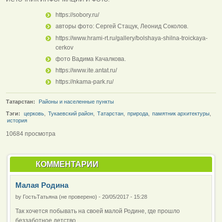
https://sobory.ru/
авторы фото: Сергей Стацук, Леонид Соколов.
https://www.hrami-rt.ru/gallery/bolshaya-shilna-troickaya-
cerkov
фото Вадима Качалкова.
https://www.ite.antat.ru/
https://nkama-park.ru/
Татарстан:
Районы и населенные пункты
Тэги:
церковь
,
Тукаевский район
,
Татарстан
,
природа
,
памятник архитектуры
,
история
10684 просмотра
КОММЕНТАРИИ
Малая Родина
by
ГостьТатьяна (не проверено)
-
20/05/2017 - 15:28
Так хочется побывать на своей малой Родине, где прошло
беззаботное детство.