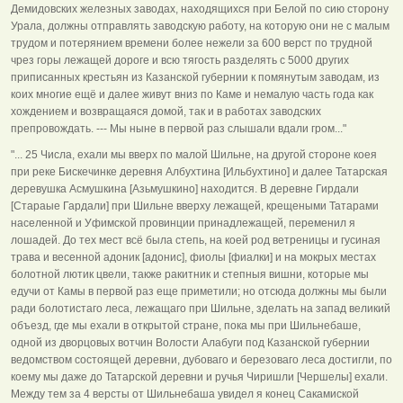
Демидовских железных заводах, находящихся при Белой по сию сторону
Урала, должны отправлять заводскую работу, на которую они не с малым
трудом и потерянием времени более нежели за 600 верст по трудной
чрез горы лежащей дороге и всю тягость разделять с 5000 других
приписанных крестьян из Казанской губернии к помянутым заводам, из
коих многие ещё и далее живут вниз по Каме и немалую часть года как
хождением и возвращаяся домой, так и в работах заводских
препровождать. --- Мы ныне в первой раз слышали вдали гром..."
"... 25 Числа, ехали мы вверх по малой Шильне, на другой стороне коея
при реке Бискечинке деревня Албухтина [Ильбухтино] и далее Татарская
деревушка Асмушкина [Азьмушкино] находится. В деревне Гирдали
[Стараые Гардали] при Шильне вверху лежащей, крещеными Татарами
населенной и Уфимской провинции принадлежащей, переменил я
лошадей. До тех мест всё была степь, на коей род ветреницы и гусиная
трава и весенной адоник [адонис], фиолы [фиалки] и на мокрых местах
болотной лютик цвели, также ракитник и степныя вишни, которые мы
едучи от Камы в первой раз еще приметили; но отсюда должны мы были
ради болотистаго леса, лежащаго при Шильне, зделать на запад великий
объезд, где мы ехали в открытой стране, пока мы при Шильнебаше,
одной из дворцовых вотчин Волости Алабуги под Казанской губернии
ведомством состоящей деревни, дубоваго и березоваго леса достигли, по
коему мы даже до Татарской деревни и ручья Чиришли [Чершелы] ехали.
Между тем за 4 версты от Шильнебаша увидел я конец Сакамиской