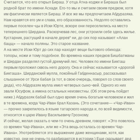
Считается, что его открыл Бираш. У отца Атна-ходжи и Бираша был
родной брат по имени Асхади. Его-то мы и считаем своим предком, хотя
им фактически является Бираш. И все же мы предпочитаем Абдуразяка.
Нам нравятся его ум и слава, его образованность. Недолго оставались
первые поселен¬цы в Иски Юрте, вскоре они переселились на место
теперешнего Ширдана. Раскорчевав лес, они устроили себе здесь жилье.
Кустарник, растущий в начале дерев* ни, до сих пор называют «Алан
бацщ» — начало поляны. Это старое название.
А на месте Иски Юрт до сих пар находят вещи бытового обихода:
топоры, ножи и тому подобное. Во времена наших предков Бишбатманы
и Ширдан разделял густой дремучий лес. Человек по имени Бикташ
первым проложил сквозь него дорогу. Она и сейчас называется «дорогой
Бикташа». Ширданский мулла, покойный Габденнасыр, рассказывал
слышанное от Урси бабая (а тот, в свою очередь, говорил со слов своего
деда), что Абдуразяк мулла имел четверых сыно¬вей. Одного из них
звали Юсуфом, а имена остальных неизвестны. (Об этом речь пойдет
ниже.) Абдуразяк бабай был одно время очень богатым человеком и жил
в те времена, когда Чар-Иван брал Казань. (Это сочетание— «Чар-Иван»
— прочно закрепилось в языке татарского народа и, по всей видимости,
относится к царю Ивану Васильевичу Грозному.
И сейчас, желая сказать о чем-то очень древнем, говорят: «Это повелось
со времен Чар-Ивана», или же «Эта вещь осталась со времен Чар-
Ивана». Употребляется это выражение даже женщинами, хотя, как
известно, они не очень-то разбираются в истории.) Еще сказывает дед