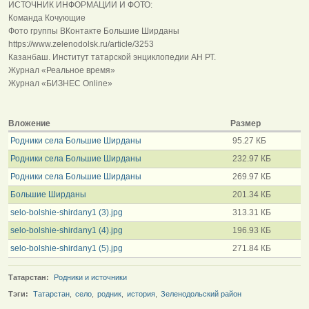
ИСТОЧНИК ИНФОРМАЦИИ И ФОТО:
Команда Кочующие
Фото группы ВКонтакте Большие Ширданы
https://www.zelenodolsk.ru/article/3253
Казанбаш. Институт татарской энциклопедии АН РТ.
Журнал «Реальное время»
Журнал «БИЗНЕС Online»
Вложение
Размер
Родники села Большие Ширданы
95.27 КБ
Родники села Большие Ширданы
232.97 КБ
Родники села Большие Ширданы
269.97 КБ
Большие Ширданы
201.34 КБ
selo-bolshie-shirdany1 (3).jpg
313.31 КБ
selo-bolshie-shirdany1 (4).jpg
196.93 КБ
selo-bolshie-shirdany1 (5).jpg
271.84 КБ
Татарстан:
Родники и источники
Тэги:
Татарстан
,
село
,
родник
,
история
,
Зеленодольский район