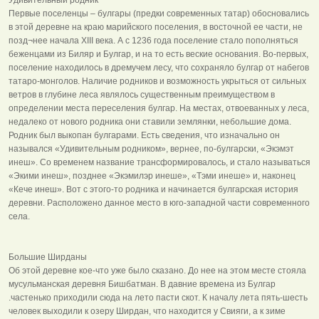
Первые поселенцы – булгары (предки современных татар) обосновались
в этой деревне на краю марийского поселения, в восточной ее части, не
позд¬нее начала XIII века. А с 1236 года поселение стало пополняться
беженцами из Биляр и Булгар, и на то есть веские основания. Во-первых,
поселение находилось в дремучем лесу, что сохраняло булгар от набегов
татаро-монголов. Наличие родников и возможность укрыться от сильных
ветров в глубине леса являлось существенным преимуществом в
определении места переселения булгар. На местах, отвоеванных у леса,
недалеко от нового родника они ставили землянки, небольшие дома.
Родник был выкопан булгарами. Есть сведения, что изначально он
назывался «Удивительным родником», вернее, по-булгарски, «Экэмэт
инеш». Со временем название трансформировалось, и стало называться
«Экими инеш», позднее «Экэмилэр инеше», «Тэми инеше» и, наконец
«Кече инеш». Вот с этого-то родника и начинается булгарская история
деревни. Расположено данное место в юго-западной части современного
села.
Большие Ширданы
Об этой деревне кое-что уже было сказано. До нее на этом месте стояла
мусульманская деревня Бишбатман. В давние времена из Булгар
.частенько приходили сюда на лето пасти скот. К началу лета пять-шесть
человек выходили к озеру Ширдан, что находится у Свияги, а к зиме