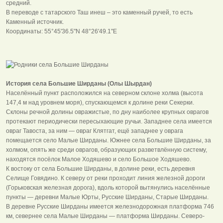
средний.
В переводе с татарского Таш инеш – это каменный ручей, то есть
Каменный источник.
Координаты: 55°45'36.5"N 48°26'49.1"E
История села Большие Ширданы (Олы Шырдан)
Населённый пункт расположился на северном склоне холма (высота
147,4 м над уровнем моря), спускающемся к долине реки Секерки.
Склоны речной долины овражистые, по дну наиболее крупных оврагов
протекают периодически пересыхающие ручьи. Западнее села имеется
овраг Тавоста, за ним — овраг Клятгат, ещё западнее у оврага
помещается село Малые Ширданы. Южнее села Большие Ширданы, за
холмом, опять же среди оврагов, образующих разветвлённую систему,
находятся посёлок Малое Ходяшево и село Большое Ходяшево.
К востоку от села Большие Ширданы, в долине реки, есть деревня
Селище Говядино. К северу от реки проходит линия железной дороги
(Горьковская железная дорога), вдоль которой вытянулись населённые
пункты — деревни Малые Юрты, Русские Ширданы, Старые Ширданы.
В деревне Русские Ширданы имеется железнодорожная платформа 746
км, севернее села Малые Ширданы — платформа Ширданы. Северо-