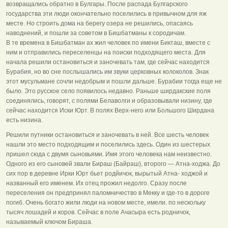
возвращались обратно в Булгары. После распада Булгарского
государства эти люди окончательно поселились в привычном для яж
месте. Но строить дома на берегу озера не решились, опасаясь
наводнений, и пошли за советом в Бишбатманы к сородичам.
В те времена в Бишбатман ах жил человек по имени Бикташ, вместе с
ним и отправились переселенцы на поиски подходящего места. Для
начала решили остановиться и заночевать там, где сейчас находится
Бурабия, но во сне послышались им звуки церковных колоколов. Знак
этот мусульмане сочли недобрым и пошли дальше. Бурабии тогда еще не
было. Это русское село появилось недавно. Раньше ширдакские поля
соединялись, говорят, с полями Белаволги и образовывали низину, где
сейчас находится Иски Юрт. В полях Верх-него или Большого Ширдана
есть низина.
Решили путники остановиться и заночевать в ней. Все шесть человек
нашли это место подходящим и поселились здесь. Один из шестерых
пришел сюда с двумя сыновьями. Имя этого человека нам неизвестно.
Одного из его сыновей звали Бираш (Байраш), второго — Атна-ходжа. До
сих пор в деревне Ирки Юрт бьет родйичок, вырытый Атна- ходжой и
названный его именем. Их отец прожил недолго. Сразу после
переселения он предпринял паломничество в Мекку и где-то в дороге
погиб. Очень богато жили люди на новом месте, имели. по нескольку
тысяч лошадей и коров. Сейчас в поле Ачасыра есть родничок,
называемый ключом Бираша.