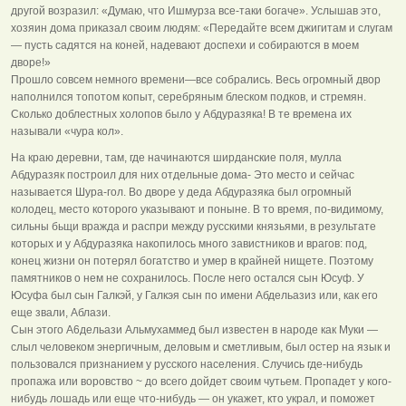
другой возразил: «Думаю, что Ишмурза все-таки богаче». Услышав это,
хозяин дома приказал своим людям: «Передайте всем джигитам и слугам
— пусть садятся на коней, надевают доспехи и собираются в моем
дворе!»
Прошло совсем немного времени—все собрались. Весь огромный двор
наполнился топотом копыт, серебряным блеском подков, и стремян.
Сколько доблестных холопов было у Абдуразяка! В те времена их
называли «чура кол».
На краю деревни, там, где начинаются ширданские поля, мулла
Абдуразяк построил для них отдельные дома- Это место и сейчас
называется Шура-гол. Во дворе у деда Абдуразяка был огромный
колодец, место которого указывают и поныне. В то время, по-видимому,
сильны бьщи вражда и распри между русскими князьями, в результате
которых и у Абдуразяка накопилось много завистников и врагов: под,
конец жизни он потерял богатство и умер в крайней нищете. Поэтому
памятников о нем не сохранилось. После него остался сын Юсуф. У
Юсуфа был сын Галкэй, у Галкэя сын по имени Абдельазиз или, как его
еще звали, Аблази.
Сын этого А6дельази Альмухаммед был известен в народе как Муки —
слыл человеком энергичным, деловым и сметливым, был остер на язык и
пользовался признанием у русского населения. Случись где-нибудь
пропажа или воровство ~ до всего дойдет своим чутьем. Пропадет у кого-
нибудь лошадь или еще что-нибудь — он укажет, кто украл, и поможет