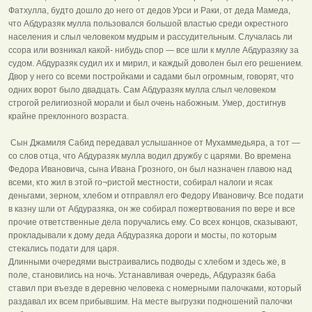
Фатхулла, будто дошло до него от дедов Урси и Раки, от деда Мамеда,
что Абдуразяк мулла пользовался большой властью среди окрестного
населения и слыл человеком мудрым и рассудительным. Случалась ли
ссора или возникал какой- нибудь спор — все шли к мулле Абдуразяку за
судом. Абдуразяк судил их и мирил, и каждый доволен был его решением.
Двор у него со всеми постройками и садами был огромным, говорят, что
одних ворот было двадцать. Сам Абдуразяк мулла слыл человеком
строгой религиозной морали и был очень набожным. Умер, достигнув
крайне преклонного возраста.
Сын Джамиля Сабид передавал услышанное от Мухаммедьяра, а тот —
со слов отца, что Абдуразяк мулла водил дружбу с царями. Во времена
Федора Ивановича, сына Ивана Грозного, он был назначен главою над
всеми, кто жил в этой го¬ристой местности, собирал налоги и ясак
деньгами, зерном, хлебом и отправлял его Федору Ивановичу. Все подати
в казну шли от Абдуразяка, он же собирал пожертвования по вере и все
прочие ответственные дела поручались ему. Со всех концов, сказывают,
прокладывали к дому деда Абдуразяка дороги и мосты, по которым
стекались подати для царя.
Длинными очередями выстраивались подводы с хлебом и здесь же, в
поле, становились на ночь. Устанавливая очередь, Абдуразяк баба
ставил при въезде в деревню человека с номерными палочками, который
раздавал их всем прибывшим. На месте выгрузки подношений палочки