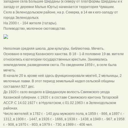
западнее села Большие Ширданы (к северу от платформы Ширданы и к
западу от деревни Малые Юрты) начинается территория Чувашии.
Село в Зеленодольском районе, на р. Секерка, в 14 км к юго-западу от
города Зеленодольск.
На 2000 г. - 164 жителя (татары).
Полеводство, молочное скотоводство.
Неполная средняя школа, дом культуры, библиотека. Мечеть.
Основано в период Казанского ханства. В 18 - 1-й половине 19 вв. жители
относились к категории государственных крестьян. Занимались
земледелием, разведением скота. По сведениям 1859 г., в селе была
мечеть.
В начале 20 в. кроме неё здесь функционировали мектеб, 2 мельницы, 2
мелочные лавки. В этот период земельный надел сельской общины
составлял 927 дес.
До 1920 г. село входило в Ширданскую волость Свияжского уезда
Казанской губернии. с 1920 г. в составе Свияжского кантона Татарской
АССР. С 14.02.1927 г. в Нурлатском, с 01.02.1963 г. в Зеленодольском
районах.
Число жителей: в 1782 г. - 140 душ мужского пола, в 1859 г. - 866, в 1897 г. -
1312, в 1908 г. - 1447, в 1926 г. - 1666, в 1938 г. - 1438, в 1949 г. - 967, в 1958
г. - 908, в 1970 г. - 803, в 1979 г. - 730, в 1989 г. - 406 чел.