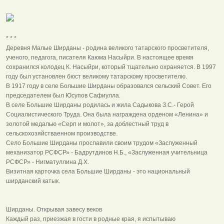
* * *
Деревня Малые Ширданы - родина великого татарского просветителя,
ученого, педагога, писателя Каюма Насыйри. В настоящее время
сохранился колодец К. Насыйри, который тщательно охраняется. В 1997
году был установлен бюст великому татарскому просветителю.
В 1917 году в селе Большие Ширданы образовался сельский Совет. Его
председателем был Юсупов Сафиулла.
В селе Большие Ширданы родилась и жила Садыкова З.С.- Герой
Социалистического Труда. Она была награждена орденом «Ленина» и
золотой медалью «Серп и молот», за доблестный труд в
сельскохозяйстваенном производстве.
Село Большие Ширданы прославили своим трудом «Заслуженный
механизатор РСФСР» - Бадрутдинов Н.Б., «Заслуженная учительница
РСФСР» - Нигматуллина Д.Х.
Визитная карточка села Большие Ширданы - это национальный
ширданский катык.
Ширданы. Открывая завесу веков
Каждый раз, приезжая в гости в родные края, я испытываю