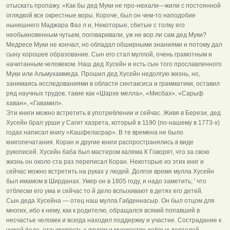
отыскать пропажу. «Как бы дед Муки не про-нюхали—жили с постоянной
оглядкой все окрестные воры. Короче, был он чем-то наподобие
нынешнего Маджара Фаз л и, Некоторые, сбитые с толку его
необыкновенным чутьем, поговаривали, уж не вор ли сам дед Муки?
Медресе Муки не кончал, но обладал обширными знаниями и потому дал
сыну хорошее образование. Сын его стал муллой, очень грамотным и
начитанным человеком. Наш дед Хусейн и есть сын того прославленного
Муки или Альмухаммеда. Прошил дед Хусейн недолгую жизнь, но,
занимаясь исследованиями в области синтаксиса и грамматики, оставил
ряд научных трудов, такие как «Шархе мелла», «Мисбах», «Сарыф
хаван», «Гавамил».
Эти книги можно встретить в употреблении и сейчас. Живя в Берези, дед
Хусейн брал урши у Сагит хазрета, который в 1190 (по-нашему в 1773-х)
годах написал книгу «Кашфеласрар». В те времена не было
книгопечатания. Коран и другие книги распространялись в виде
рукописей. Хусейн баба был мастером каляма К Говорят, что за свою
жизнь он около ста раз переписал Коран. Некоторые из этих книг и
сейчас можно встретить на руках у людей. Долгое время мулла Хусейн
был имамом в Ширданах. Умер он в 1805 году, и надо заметить; ' что
отблески его ума и сейчас то й дело вспыхивают в детях его детей.
Сын деда Хусейна — отец наш мулла Габденнасыр. Он был отцом для
многих, ибо к нему, как к родителю, обращался всякий попавший в
несчастье человек и всегда находил поддержку и участие. Сострадание к
чужой беде, отзывчивость к людям и множество добрых деятелей,