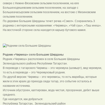
севере с Нижне-Вязовским сельским поселением, на юге
Большеходяшевским сельским поселением, на западе с
Большеачасырским сельским поселением, на востоке с Мизиновским
сельским поселением.
По деревне Большие Ширданы течет речка «Сэкел». Сохранились 3
родника с интересными названиями: «Чирмеш», «Чэй суы», «Таш инеш».
На восточной стороне села находится карьер бутового камня.
Родник «Чирмеш» село Большие Ширданы
Родник «Чирмеш» расположен в селе Большие Ширданы
Зеленодольского района Республики Татарстан.
В переводе с татарского Чирмеш – это черемуха (шомырт), вид черемухи,
то есть в переводе – это Черемуховый родник.
По другой версии: Чирмеш – это черемисы, то есть марийцы, которые
жили в этих краях до прихода сюда татар, это событие осталось в
названии источника.
Источник обустроен, каптирован, вода чистая, прозрачная, дебет выше
среднего.
Где находится, как добраться:
Республика Татарстан, Зеленодольский район