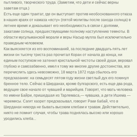
пытливого, творческого труда. (Заметим, что дети и сейчас верны
заветам отца.)
Есть еще один трактат, где он выступает против необоснованного отказа
в наших краях от намаза «ясту» (пятой молитвы после захода солнца) в
летнее время и доказывает его необходимость в связи с долгими,
закатами солнца, предшествующими полному наступлению темноты. В
области мусульманской морали и веры Насыр мулла был исключительно
праведным человеком.
Как выясняется из его воспоминаний, за последние двадцать пять лет
жизни он тысячу триста раз прочитал Коран от начала до конца, ни
единым поступком не затенил кристальной чистоты своей души, веровал
глубоко и самозабвенно, имел к тому же многие другие достоинства, все
перечислить здесь невозможно, 18 марта 1872 года сбылось его
предсказание: на семьдесят пятом году жизни светлый дух его покинул
бренное тело. Сейчас в Ширданах, кроме булгарского, есть еще два рода,
ведущие свое начало от чувашей и марийцев. Говорят, что мать человека
по имени Байри, пришедшая из Тарлемаса,— чувашка, а дети Ишема —
черемисы. Сагит хазрет предсказывал, говорит Раки бабай, что в
Ширданах никогда не бывать высоким хлебам и травам. Действительно,
никто не помнит случая, чтобы трава поднялась высоко или хорошо
уродились хлеба...
______________________________________________________________