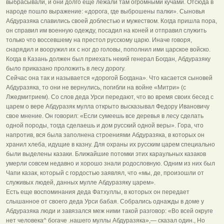
выбрасывали, и они долго еще лежали там огромными кучами. Отсюда в
народе пошло выражение: «дорога, где выброшены палки». Сыновья
Абдуразяка славились своей доблестью и мужеством. Когда пришла пора,
он справил им военную одежду, посадил на коней и отправил служить
только что воссевшему на престол русскому царю. Иначе говоря,
снарядил и вооружил их с ног до головы, пополнил ими царское войско.
Когда в Казань должен был приехать некий генерал Богдан, Абдуразяку
было приказано проложить в лесу дорогу.
Сейчас она так и называется «дорогой Богдана». Что касается сыновей
Абдуразяка, то они не вернулись, погибли на войне «Митри» (с
Лжедмитрием). Со слов деда Урси передают, что во время своих бесед с
царем о вере Абдуразяк мулла открыто высказывал Федору Ивановичу
свое мнение. Он говорил: «Если сумеешь все деревья в лесу сделать
одной породы, тогда сделаешь и дом русский одной веры». Гора, что
напротив, вся была заполнена строениями Абдуразяка, в которых он
хранил хлеба, идущие в казну. Для охраны их русским царем специально
были выделены казаки. Ближайшие потомки этих караульных казаков
умерли совсем недавно и хорошо знали родословную. Одним из них был
Чапи казак, который с гордостью заявлял, что «мы, де, произошли от
служивых людей, данных мулле Абдуразяку царем».
Есть еще воспоминания деда Фатхуллы, в которых он передает
слышанное от своего деда Урси бабая. Собрались однажды в доме у
Абдуразяка люди и завязался меж ними такой разговор: «Во всей округе
нет человека^ богаче .нашего муллы Абдуразяка»,— сказал один., Но