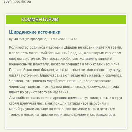
3094 просмотра
КОММЕНТАРИИ
Ширданские источники
by
Ильгиз (не проверено)
-
17/06/2020 - 13:48
Количество родников у деревни Ширдан не ограничивается тремя,
в селе есть маленький безымянный родник, а за старым карьером
еще есть источник. Эти места изобилуют холмами с глиной и
водоносными пластами, поэтому родников в этих краях изобилие.
Раньше было еще больше, и все местные жители хранят эту воду,
чистят источники, благоустраивают, везде есть навесы и скамейки.
Чермеш - это конечно марийское название, ибо с татарского
черемуха - шомырт - от глагола шома - вяжет, черемуховая ягода
вяжет во рту - от этого её название.
А марийское население в древние времена тут жило, так как вокруг
стоял дремучий лес, а как пришли татары - все вырубили и
марийцы ушли дальше на север, так как могли жить и охотится
только в лесах, татары же жили земледелием и скотоводством.