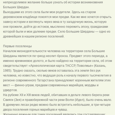
непреодолимое желание больше узнать об истории возникновения
Больших Ширдан.
Выходцами из этого села были мои родители. Здесь на старом
деревенском кладбище покоятся мои предки. Как же мне хочется открыть
завесу истории и взглянуть через века в ту загадочную жизнь, которую
они прожили, дойти до истоков, мысленно пережить эпоху, гражданами
которой были и мои далекие предки. Село Большие Ширданы — одно из
древнейших в нашем регионе поселений.
Первые поселенцы
Началом жизнедеятельности человека на территории села Большие
Ширданы является пе¬риод неолит-бронза. Предмет этого периода, а
именно кремниевое долото, и было найдено на территории села, об этом
свидетельствует «Археологическая карта ТАССР, Поволжье» (Казань,
1985). Трудно сказать, сколько веков оставалась эта земля без рук
человека, но известно, что ведущая роль к началу первого тысячелетия в
регионе современного Татарстана принадлежит коренным жителям этих
мест — финно-уграм, предкам современных марийцев, мордвы и
удмуртов.
На рубеже XII и XIII веков людей, обитавших в дельте левого берега реки
Свияги (Зея) и правобережной части реки Волги (Идел), было очень мало.
В дремучих лесах редко можно было встретить небольшие, в три-четыре
двора поселения горных марийцев и чуваш.
Жизненно важным для таких поселений являлись три составляющие: