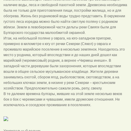
наличие воды, леса и свободной пахотной земли. Древесина необходима
была не только для приготовления пищи, постройки жилища, но и для
обогрева. Жизнь без родниковой воды трудно представить. В окружении
густого леса изредка можно было найти светлую поляну с родником
вблизи. Земли в левобережной части дельты реки Свияги были для
Булгарского государства малообжитой окраиной.
Итак, на небольшой поляне у оврага, на юго-западном пригорке,
примерно в километре к югу от речки Секерки (Сякел) у оврага и
проживало марийское поселение в несколько землянок. Находилось это
место у родника, который впоследствии и до наших дней дошел как
марийский (черемисовый) родник, а вернее «Чирмеш инеше». В
западной части деревушки были захоронения, которые впоследствии
вошли в общее сельское мусульманское кладбище. Жители деревни
занимались охотой, сбором ягод, рыболовством, скотоводством, а на
небольших клочках земли, в низине у реки Секерки – крестьянским
хозяйством. Предположительно сажали рожь, репу, свеклу.
В те далекие времена булгары, жившие на этой земле несколько веков
бок о бок с черемисами и чувашами, имели дружеские отношения. Не
исключалось и соседское проживание в поселениях.
Удивительный родник