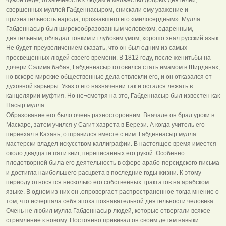
свершенных муллой Габденнасыром, снискали ему уважение и
признательность народа, прозвавшего его «милосердным». Мулла
Габденнасыр был широкообразованным человеком, одаренным,
деятельным, обладал тонким и глубоким умом, хорошо знал русский язык.
Не будет преувеличением сказать, что он был одним из самых
просвещенных людей своего времени. В 1812 году, после женитьбы на
дочери Сэлима бабая, Габденнасыр готовился стать имамом в Ширданах,
но вскоре мирские общественные дела отвлекли его, и он отказался от
духовной карьеры. Указ о его назначении так и остался лежать в
канцелярии муфтия. Но не¬смотря на это, Габденнасыр был известен как
Насыр мулла.
Образование его было очень разносторонним. Вначале он брал уроки в
Маскаре, затем учился у Сагит хазрета в Берези. А когда учитель его
переехал в Казань, отправился вместе с ним. Габденнасыр мулла
мастерски владел искусством каллиграфии. В настоящее время имеется
около двадцати пяти книг, переписанных его рукой. Особенно
плодотворной была его деятельность в сфере арабо-персидского письма
и достигла наибольшего расцвета в последние годы жизни. К этому
периоду относятся несколько его собственных трактатов на арабском
языке. В одном из них он .опровергает распространенное тогда мнение о
том, что исчерпала себя эпоха познавательной деятельности человека.
Очень не любил мулла Габденнасыр людей, которые отвергали всякое
стремление к новому. Постоянно прививал он своим детям навыки