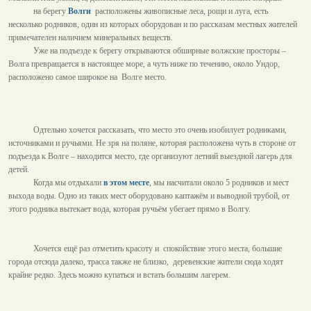
на берегу
Волги
расположены живописные леса, рощи и луга, есть
несколько родников, один из которых оборудован и по рассказам местных жителей
примечателен наличием минеральных веществ.
Уже на подъезде к берегу открываются обширные волжские просторы –
Волга превращается в настоящее море, а чуть ниже по течению, около Ундор,
расположено самое широкое на
Волге место.
Одтельно хочется рассказать, что место это очень изобилует родниками,
источниками и ручьями. Не зря на поляне, которая расположена чуть в стороне от
подъезда к Волге – находится место, где организуют летний выездной лагерь для
детей.
Когда мы отдыхали
в этом месте
, мы насчитали около 5 родников и мест
выхода воды. Одно из таких мест оборудовано каптажём и выводной трубой, от
этого родника вытекает вода, которая ручьём убегает прямо в Волгу.
Хочется ещё раз отметить красоту и
спокойствие этого места, большие
города отсюда далеко, трасса также не близко,
деревенские жители сюда ходят
крайне редко. Здесь можно купаться и встать большим лагерем.