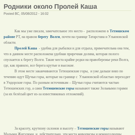
Родники около Пролей Каша
Posted ВС, 05/08/2012 - 16:02
Как мы уже писали, замечательное это место -
расположено в
Тетюшском
районе
РТ, на правом
берегу
Волги
, почти на границе Татарстана и Ульяновской
области.
Пролей Каша
- удобна для рыбалки и для отдыха, примечательна она тем,
что в данном месте расположена удобная приречная долина, которая полого
спускается к берегу Волги. Такие места крайне редки на правобережье реки Волга,
где, как правило, все берега крутые и высокие.
В этом месте заканчиваются Тетюшенские горы,
и уже дальше вниз по
течению идут Щучьи горы, которые на границе с
Ульяновской областью переходят
в Ундорские горы. По разным источникам – Щучьи горы считаются частью
Тетюшенских гор, а сами
Тетюшенские горы
называют также Зольными горами
(за их белёсый цвет из-за известняковых отложений).
За красоту, крутизну склонов и высоту –
Тетюшенские горы
называют
Малыми Жигулями, и, действительно, эти места живописны и немноголюдны.