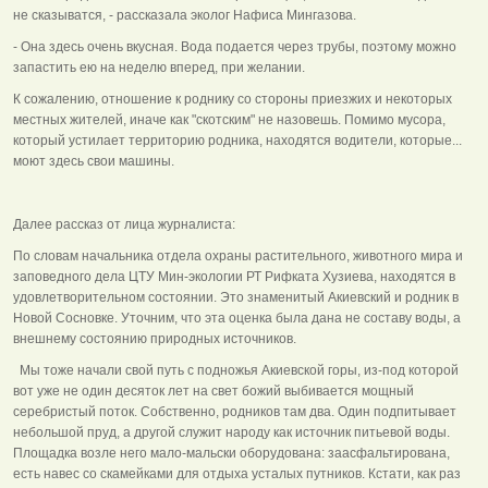
не сказыватся, - рассказала эколог Нафиса Мингазова.
- Она здесь очень вкусная. Вода подается через трубы, поэтому можно
запастить ею на неделю вперед, при желании.
К сожалению, отношение к роднику со стороны приезжих и некоторых
местных жителей, иначе как "скотским" не назовешь. Помимо мусора,
который устилает территорию родника, находятся водители, которые...
моют здесь свои машины.
Далее рассказ от лица журналиста:
По словам начальника отдела охраны растительного, животного мира и
заповедного дела ЦТУ Мин-экологии РТ Рифката Хузиева, находятся в
удовлетворительном состоянии. Это знаменитый Акиевский и родник в
Новой Сосновке. Уточним, что эта оценка была дана не составу воды, а
внешнему состоянию природных источников.
Мы тоже начали свой путь с подножья Акиевской горы, из-под которой
вот уже не один десяток лет на свет божий выбивается мощный
серебристый поток. Собственно, родников там два. Один подпитывает
небольшой пруд, а другой служит народу как источник питьевой воды.
Площадка возле него мало-мальски оборудована: заасфальтирована,
есть навес со скамейками для отдыха усталых путников. Кстати, как раз