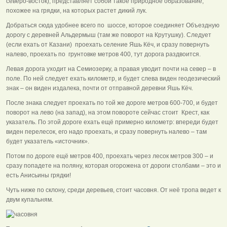
северо-восток), представляет собой такое природное образование,
похожее на грядки, на которых растет дикий лук.
Добраться сюда удобнее всего по шоссе, которое соединяет Объездную
дорогу с деревней Альдермыш (там же поворот на Крутушку). Следует
(если ехать от Казани) проехать селение Яшь Кёч, и сразу повернуть
налево, проехать по грунтовке метров 400, тут дорога раздвоится.
Левая дорога уходит на Семиозерку, а правая уводит почти на север – в
поле. По ней следует ехать километр, и будет слева виден геодезический
знак – он виден издалека, почти от отправной деревни Яшь Кёч.
После знака следует проехать по той же дороге метров 600-700, и будет
поворот на лево (на запад), на этом повороте сейчас стоит Крест, как
указатель. По этой дороге ехать ещё примерно километр: впереди будет
виден перелесок, его надо проехать, и сразу повернуть налево – там
будет указатель «источник».
Потом по дороге ещё метров 400, проехать через лесок метров 300 – и
сразу попадете на поляну, которая огорожена от дороги столбами – это и
есть Анисьины грядки!
Чуть ниже по склону, среди деревьев, стоит часовня. От неё тропа ведет к
двум купальням.