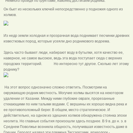
Немного пройдя по грунтовке, наконец достигаем родника.
Он бьет из нескольких ключей непосредственно у подножия одного из
холмов.
Из недр земли холодная и прозрачная вода поднимает песчинки древних
известковых пород, которые усеяли дно родникового водоема.
Здесь часто бывают люди, набирают воду в бутылки, хотя качество ее,
наверное, не самое высокое, ведь эта вода поступает сюда с верхних
городских территорий. Но интересно тут другое. Сколько лет этому
роднику?
На этот вопрос однозначно сложно ответить. Посмотрим на
окружающую родник местность. Могучие холмы высятся на некотором
удалении от Казанки. Между ними глубокие овраги, прорезанные
стекающими по ним талыми водами. С вершины их хорошо видна река и
ее противоположный берег. В общем, место стратегическое. И
действительно, на одном из здешних холмов обнаружена стоянка эпохи
неолита. Но главные события произошли здесь позднее. В 9 в. до н. э. в
Среднем Поволжье возникла общность, получившая известность даже в
Греции. Геродот назвал эти племена Тиссагетами, археологи -