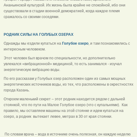
Ананьинской культурой. Их жизнь была крайне не спокойной, ибо они
существовали в стадии военной демократией, когда каждое племя
сражалось со своими соседями.
РОДНИК СИЛЫ НА ГОЛУБЫХ ОЗЕРАХ
Однажды мы ездили купаться на
Голубое озеро
, и там познакомились с
интересным человеком.
Этот человек был врачом по специальности, но дополнительно
увлекался «вибрационной» медициной, то есть занимался - изучал
энергетическую вибрацию воды.
По его рассказам у Голубых озер расположен один из самых мощных
энергетических источников воды, из тех, что расположены в окрестностях
города Казань.
Откроем маленький секрет – этот родник находится рядом с дальней
стоянкой, что по пути на Малое Голубое озеро (что с купальнями). Как
правило, мы оставляем машины на этой стоянке и идем купаться на
озеро, а родник вытекает левее, метрах в 30 от края стоянки.
По словам врача – вода в источнике очень полезная, он каждую неделю