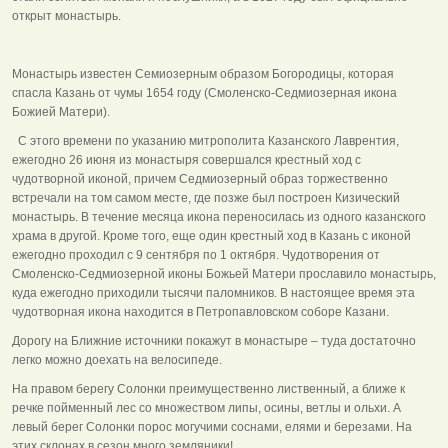
открыт монастырь.
Монастырь известен Семиозерным образом Богородицы, которая
спасла Казань от чумы 1654 году (Смоленско-Седмиозерная икона
Божией Матери).
С этого времени по указанию митрополита Казанского Лаврентия,
ежегодно 26 июня из монастыря совершался крестный ход с
чудотворной иконой, причем Седмиозерный образ торжественно
встречали на том самом месте, где позже был построен Кизический
монастырь. В течение месяца икона переносилась из одного казанского
храма в другой. Кроме того, еще один крестный ход в Казань с иконой
ежегодно проходил с 9 сентября по 1 октября. Чудотворения от
Смоленско-Седмиозерной иконы Божьей Матери прославило монастырь,
куда ежегодно приходили тысячи паломников. В настоящее время эта
чудотворная икона находится в Петропавловском соборе Казани.
Дорогу на Ближние источники покажут в монастыре – туда достаточно
легко можно доехать на велосипеде.
На правом берегу Солонки преимущественно лиственный, а ближе к
речке пойменный лес со множеством липы, осины, ветлы и ольхи. А
левый берег Солонки порос могучими соснами, елями и березами. На
этих склонах в сезон много земляники!