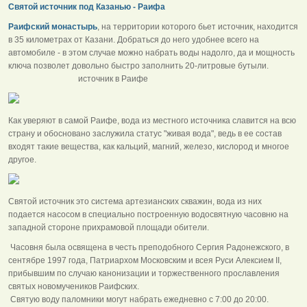
Святой источник под Казанью - Раифа
Раифский монастырь
, на территории которого бьет источник, находится
в 35 километрах от Казани. Добраться до него удобнее всего на
автомобиле - в этом случае можно набрать воды надолго, да и мощность
ключа позволет довольно быстро заполнить 20-литровые бутыли.
источник в Раифе
Как уверяют в самой Раифе, вода из местного источника славится на всю
страну и обосновано заслужила статус "живая вода", ведь в ее состав
входят такие вещества, как кальций, магний, железо, кислород и многое
другое.
Святой источник это система артезианских скважин, вода из них
подается насосом в специально построенную водосвятную часовню на
западной стороне прихрамовой площади обители.
Часовня была освящена в честь преподобного Сергия Радонежского, в
сентябре 1997 года, Патриархом Московским и всея Руси Алексием II,
прибывшим по случаю канонизации и торжественного прославления
святых новомучеников Раифских.
Святую воду паломники могут набрать ежедневно с 7:00 до 20:00.