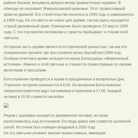
районе Казани, возымела добрую молву сравнительно недавно. В
обиходе её называют Живоносовской церковью. Этот православный
храм не древний. Его строительство началось в 1995 году, а завершилось
в 1999 году. Но это место не новое для церкви, так как здесь находился
старый деревянный храм. Освящение было проведено 22 марта 1999
года. С тех пор многие паломники и туристы прибывают к стенам этой
святыни.
Алтарная часть церкви является исторической ценностью, так как это
сохраненная часовня, где был упокоен купец Заусайлов (1898 год).
Особым почетом в храме пользуется икона Богородицы «Живоносный
источник». Именно к этой святыне и стекаются православные со своими
молитвами и просьбами.
Богослужения проводятся в храме в праздничные и воскресные дни.
Утренняя литургия начинается в 8.00. На вечернем Богослужении
священнослужители ждут паломников и прихожан в 17.00. Каждый
четверг в 10.00 служится молебен.
Рядом с церковью находится деревянная часовня, которая
расположилась над источником. Его вода давно уже славится целебной
силой. Источник был освящен владыкой в 2000 году.
На эту святыню уповают многие православные, имеющие