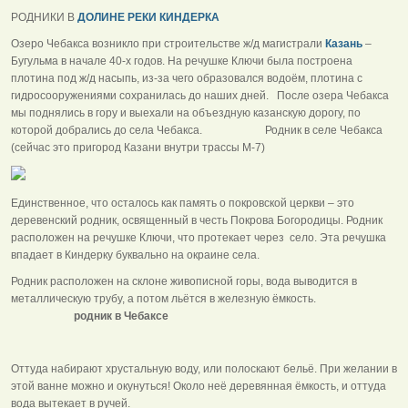
РОДНИКИ В
ДОЛИНЕ РЕКИ КИНДЕРКА
Озеро Чебакса возникло при строительстве ж/д магистрали
Казань
–
Бугульма в начале 40-х годов. На речушке Ключи была построена
плотина под ж/д насыпь, из-за чего образовался водоём, плотина с
гидросооружениями сохранилась до наших дней. После озера Чебакса
мы поднялись в гору и выехали на объездную казанскую дорогу, по
которой добрались до села Чебакса. Родник в селе Чебакса
(сейчас это пригород Казани внутри трассы М-7)
Единственное, что осталось как память о покровской церкви – это
деревенский родник, освященный в честь Покрова Богородицы. Родник
расположен на речушке Ключи, что протекает через село. Эта речушка
впадает в Киндерку буквально на окраине села.
Родник расположен на склоне живописной горы, вода выводится в
металлическую трубу, а потом льётся в железную ёмкость.
родник в Чебаксе
Оттуда набирают хрустальную воду, или полоскают бельё. При желании в
этой ванне можно и окунуться! Около неё деревянная ёмкость, и оттуда
вода вытекает в ручей.