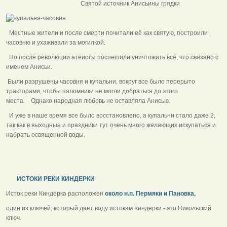
Святой источник Анисьины грядки
Местные жители и после смерти почитали её как святую, построили
часовню и ухаживали за могилкой.
Но после революции атеисты поспешили уничтожить всё, что связано с
именем Анисьи.
Были разрушены часовня и купальни, вокруг все было перерыто
тракторами, чтобы паломники не могли добраться до этого
места. Однако народная любовь не оставляла Анисью.
И уже в наше время все было восстановлено, а купальни стало даже 2,
так как в выходные и праздники тут очень много желающих искупаться и
набрать освященной воды.
ИСТОКИ РЕКИ КИНДЕРКИ
Исток реки Киндерка расположен
около н.п. Пермяки и Пановка,
один из ключей, который дает воду истокам Киндерки - это Никольский
ключ.