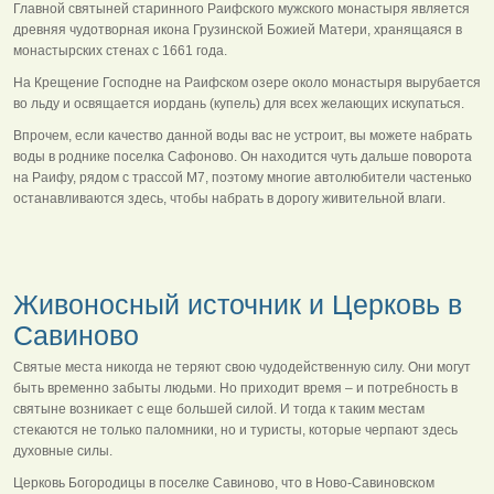
Главной святыней старинного Раифского мужского монастыря является
древняя чудотворная икона Грузинской Божией Матери, хранящаяся в
монастырских стенах с 1661 года.
На Крещение Господне на Раифском озере около монастыря вырубается
во льду и освящается иордань (купель) для всех желающих искупаться.
Впрочем, если качество данной воды вас не устроит, вы можете набрать
воды в роднике поселка Сафоново. Он находится чуть дальше поворота
на Раифу, рядом с трассой М7, поэтому многие автолюбители частенько
останавливаются здесь, чтобы набрать в дорогу живительной влаги.
Живоносный источник и Церковь в
Савиново
Святые места никогда не теряют свою чудодейственную силу. Они могут
быть временно забыты людьми. Но приходит время – и потребность в
святыне возникает с еще большей силой. И тогда к таким местам
стекаются не только паломники, но и туристы, которые черпают здесь
духовные силы.
Церковь Богородицы в поселке Савиново, что в Ново-Савиновском