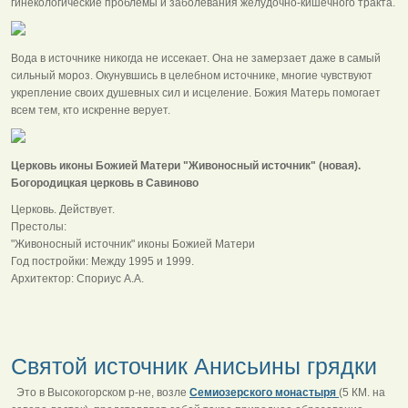
гинекологические проблемы и заболевания желудочно-кишечного тракта.
Вода в источнике никогда не иссекает. Она не замерзает даже в самый
сильный мороз. Окунувшись в целебном источнике, многие чувствуют
укрепление своих душевных сил и исцеление. Божия Матерь помогает
всем тем, кто искренне верует.
Церковь иконы Божией Матери "Живоносный источник" (новая).
Богородицкая церковь в Савиново
Церковь. Действует.
Престолы:
"Живоносный источник" иконы Божией Матери
Год постройки: Между 1995 и 1999.
Архитектор: Спориус А.А.
Святой источник Анисьины грядки
Это в Высокогорском р-не, возле
Семиозерского монастыря
(5 КМ. на