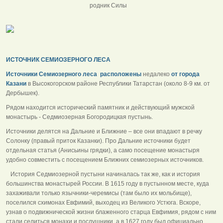
родник Силы
ИСТОЧНИК СЕМИОЗЕРНОГО ЛЕСА
Источники Семиозерного леса расположены
недалеко
от города
Казани
в Высокогорском районе Республики Татарстан (около 8-9 км. от
Дербышек).
Рядом находится исторический памятник и действующий мужской
монастырь - Седмиозерная Богородицкая пустынь.
Источники делятся на Дальние и Ближние – все они впадают в речку
Солонку (правый приток Казанки). Про Дальние источники будет
отдельная статья (Анисьины грядки), а само посещение монастыря
удобно совместить с посещением Ближних семиозерных источников.
История Седмиозерной пустыни начиналась так же, как и история
большинства монастырей России. В 1615 году в пустынном месте, куда
захаживали только язычники-черемисы (там было их мольбище),
поселился схимонах Евфимий, выходец из Великого Устюга. Вскоре,
узнав о подвижнической жизни блаженного старца Евфимия, рядом с ним
стали селиться монахи и послушники, а в 1627 году был официально