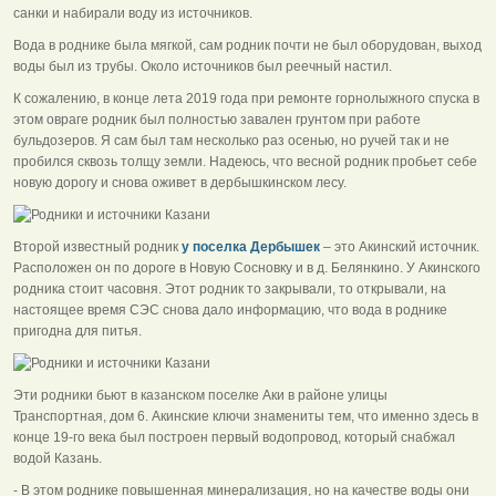
санки и набирали воду из источников.
Вода в роднике была мягкой, сам родник почти не был оборудован, выход
воды был из трубы. Около источников был реечный настил.
К сожалению, в конце лета 2019 года при ремонте горнолыжного спуска в
этом овраге родник был полностью завален грунтом при работе
бульдозеров. Я сам был там несколько раз осенью, но ручей так и не
пробился сквозь толщу земли. Надеюсь, что весной родник пробьет себе
новую дорогу и снова оживет в дербышкинском лесу.
Второй известный родник
у поселка Дербышек
– это Акинский источник.
Расположен он по дороге в Новую Сосновку и в д. Белянкино. У Акинского
родника стоит часовня. Этот родник то закрывали, то открывали, на
настоящее время СЭС снова дало информацию, что вода в роднике
пригодна для питья.
Эти родники бьют в казанском поселке Аки в районе улицы
Транспортная, дом 6. Акинские ключи знамениты тем, что именно здесь в
конце 19-го века был построен первый водопровод, который снабжал
водой Казань.
- В этом роднике повышенная минерализация, но на качестве воды они