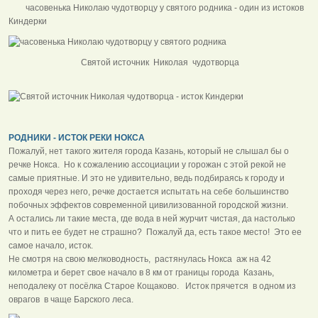
часовенька Николаю чудотворцу у святого родника - один из истоков
Киндерки
Святой источник Николая чудотворца
РОДНИКИ - ИСТОК РЕКИ НОКСА
Пожалуй, нет такого жителя города Казань, который не слышал бы о
речке Нокса. Но к сожалению ассоциации у горожан с этой рекой не
самые приятные. И это не удивительно, ведь подбираясь к городу и
проходя через него, речке достается испытать на себе большинство
побочных эффектов современной цивилизованной городской жизни.
А остались ли такие места, где вода в ней журчит чистая, да настолько
что и пить ее будет не страшно? Пожалуй да, есть такое место! Это ее
самое начало, исток.
Не смотря на свою мелководность, растянулась Нокса аж на 42
километра и берет свое начало в 8 км от границы города Казань,
неподалеку от посёлка Старое Кощаково. Исток прячется в одном из
оврагов в чаще Барского леса.