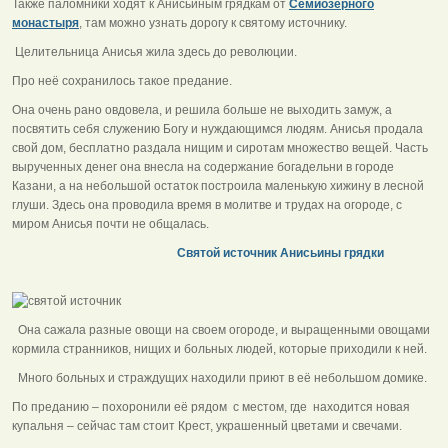
Также паломники ходят к Анисьиным грядкам от
Семиозерного
монастыря
, там можно узнать дорогу к святому источнику.
Целительница Анисья жила здесь до революции.
Про неё сохранилось такое предание.
Она очень рано овдовела, и решила больше не выходить замуж, а
посвятить себя служению Богу и нуждающимся людям. Анисья продала
свой дом, бесплатно раздала нищим и сиротам множество вещей. Часть
вырученных денег она внесла на содержание богадельни в городе
Казани, а на небольшой остаток построила маленькую хижину в лесной
глуши. Здесь она проводила время в молитве и трудах на огороде, с
миром Анисья почти не общалась.
Святой источник Анисьины грядки
Она сажала разные овощи на своем огороде, и выращенными овощами
кормила странников, нищих и больных людей, которые приходили к ней.
Много больных и страждущих находили приют в её небольшом домике.
По преданию – похоронили её рядом с местом, где находится новая
купальня – сейчас там стоит Крест, украшенный цветами и свечами.