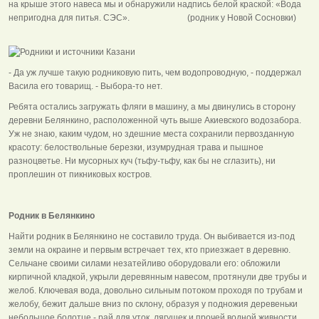
на крыше этого навеса мы и обнаружили надпись белой краской: «Вода
непригодна для питья. СЭС». (родник у Новой Сосновки)
- Да уж лучше такую родниковую пить, чем водопроводную, - поддержал
Васила его товарищ. - Выбора-то нет.
Ребята остались загружать фляги в машину, а мы двинулись в сторону
деревни Белянкино, расположенной чуть выше Акиевского водозабора.
Уж не знаю, каким чудом, но здешние места сохранили первозданную
красоту: белоствольные березки, изумрудная трава и пышное
разноцветье. Ни мусорных куч (тьфу-тьфу, как бы не сглазить), ни
проплешин от пикниковых костров.
Родник в Белянкино
Найти родник в Белянкино не составило труда. Он выбивается из-под
земли на окраине и первым встречает тех, кто приезжает в деревню.
Сельчане своими силами незатейливо оборудовали его: обложили
кирпичной кладкой, укрыли деревянным навесом, протянули две трубы и
желоб. Ключевая вода, довольно сильным потоком проходя по трубам и
желобу, бежит дальше вниз по склону, образуя у подножия деревеньки
небольшое болотце - рай для уток, лягушек и прочей водной живности.