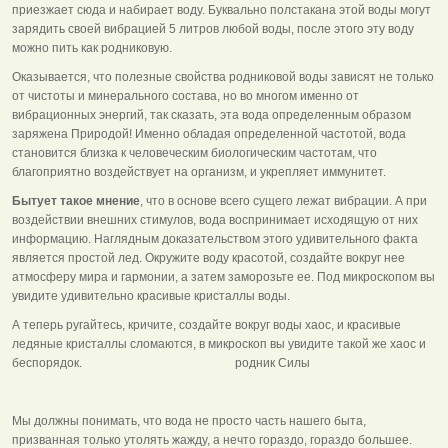
приезжает сюда и набирает воду. Буквально полстакана этой воды могут
зарядить своей вибрацией 5 литров любой воды, после этого эту воду
можно пить как родниковую.
Оказывается, что полезные свойства родниковой воды зависят не только
от чистоты и минерального состава, но во многом именно от
вибрационных энергий, так сказать, эта вода определенным образом
заряжена Природой! Именно обладая определенной частотой, вода
становится близка к человеческим биологическим частотам, что
благоприятно воздействует на организм, и укрепляет иммунитет.
Бытует такое мнение
, что в основе всего сущего лежат вибрации. А при
воздействии внешних стимулов, вода воспринимает исходящую от них
информацию. Наглядным доказательством этого удивительного факта
является простой лед. Окружите воду красотой, создайте вокруг нее
атмосферу мира и гармонии, а затем заморозьте ее. Под микроскопом вы
увидите удивительно красивые кристаллы воды.
А теперь ругайтесь, кричите, создайте вокруг воды хаос, и красивые
ледяные кристаллы сломаются, в микроскоп вы увидите такой же хаос и
беспорядок. родник Силы
Мы должны понимать, что вода не просто часть нашего быта,
призванная только утолять жажду, а нечто гораздо, гораздо большее.