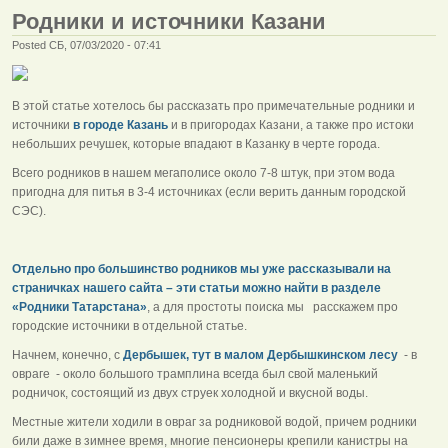
Родники и источники Казани
Posted СБ, 07/03/2020 - 07:41
В этой статье хотелось бы рассказать про примечательные родники и
источники
в городе Казань
и в пригородах Казани, а также про истоки
небольших речушек, которые впадают в Казанку в черте города.
Всего родников в нашем мегаполисе около 7-8 штук, при этом вода
пригодна для питья в 3-4 источниках (если верить данным городской
СЭС).
Отдельно про большинство родников мы уже рассказывали на
страничках нашего сайта – эти статьи можно найти в разделе
«Родники Татарстана»
, а для простоты поиска мы расскажем про
городские источники в отдельной статье.
Начнем, конечно, с
Дербышек, тут в малом Дербышкинском лесу
- в
овраге - около большого трамплина всегда был свой маленький
родничок, состоящий из двух струек холодной и вкусной воды.
Местные жители ходили в овраг за родниковой водой, причем родники
били даже в зимнее время, многие пенсионеры крепили канистры на