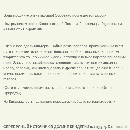
Вода в роднике очень вкусная! Особенно после долгой дороги.
Над родником стоит Крест с иконой Покрова Богородицы. Родник так и
называют - Покровским.
Едем снова вдоль Киндерки. Пойма речки поросла практически на всем
пути тальником, ольхой, ивой, березой, вербой, тополями. Весной тут
творится что-то необычное! Здесь настоящее певчее царство прилетных
птиц. Здесь я фотографировал скворцов, варакушку, певчих дроздов,
иволгу, соловья, камышовку, славку и других пернатых! Где ещё в Казани
можно послушать настоящее природное звучание самых чудесных
голосов!
(Фото птиц можно посмотреть на нашем сайте в разделе «Окно в
Природу»).
На Киндерке есть настоящие перекаты, как будто на горных ручьях!
СЕРЕБРЯНЫЙ ИСТОЧНИК В ДОЛИНЕ КИНДЕРКИ (между д. Белянкино