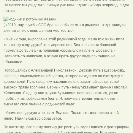
На навесе мы увидели знакомую уже нам надпись: «Вода непригодна для
питья».
(в 2019 году службы СЭС брали пробы из этого родника - вода пригодна
для питья, но с повышенной жёсткостью)
- Мне 72 года, выросла на этой родниковой воде. Мама всю жизнь пила
только эту воду, другой-то в деревне нет. Без серьезных болезней
прожила до 95 лет, - и, поправив коромысло на плече, добавила: -
Написать-то написали, а откуда брать другую воду, пригодную, не
объяснили.
Попрощались с Александрой Николаевной, держим путь в Щербаковку,
вернее, в садоводческое общество, которое находится по соседству с
деревенькой. Путь к роднику находим по еле заметной среди густой
высокой травы тропинке. Верный путь к нему указывает дачник Николай
Железнов. Увидев у нас в руках бутылочки, поинтересовался, уж не
пробы ли мы собираемся брать. И, получив утвердительный ответ,
высказал свое мнение о родниковой воде:
- Кроме нее, другую и не пьем. Вкусная. Только вот известняка в ней
много. Накипь быстро образуется.
По шаткому навесному мостику (не рискнули зараз вдвоем с фотографом
переходить) попадаем на другой берег лесной речушки. Источник