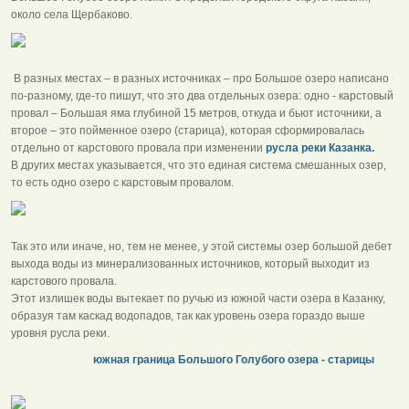
около села Щербаково.
В разных местах – в разных источниках – про Большое озеро написано
по-разному, где-то пишут, что это два отдельных озера: одно - карстовый
провал – Большая яма глубиной 15 метров, откуда и бьют источники, а
второе – это пойменное озеро (старица), которая сформировалась
отдельно от карстового провала при изменении
русла реки Казанка.
В других местах указывается, что это единая система смешанных озер,
то есть одно озеро с карстовым провалом.
Так это или иначе, но, тем не менее, у этой системы озер большой дебет
выхода воды из минерализованных источников, который выходит из
карстового провала.
Этот излишек воды вытекает по ручью из южной части озера в Казанку,
образуя там каскад водопадов, так как уровень озера гораздо выше
уровня русла реки.
южная граница Большого Голубого озера - старицы