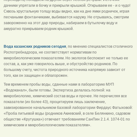
дачники упрятали в бочку и прикрыли крышкой. Открываем ее - и о чудо!
Сквозь хрустальную толщу воды видно, как на дне ямки родничок, играя
песчаными фонтанчиками, выбивается наружу. Не отрываясь, смотрим
завороженно на этот дар природы, набираем в бутылочку воду и
аккуратно прикрываем родник крышкой.
Вода казанских родников сегодня
, по мнению специалистов столичного
Роспотребнадзора, не соответствует нормативам по
микробиологическим показателям. Но экологов беспокоит не только ее
состав, а, как уже говорилось выше, и обустройство родников. По
большому счету, чистота природного источника напрямую зависит от
того, как он защищен и облагорожен.
Тем временем пробы воды, сданные нами в лабораторию МУП
«Водоканал», были готовы. Экспертиза делалась полной: на
микробиологию, химический состав воды и прочее. Не перечисляя все
показатели (их более 43), процитируем лишь заключение,
завизированное начальником базовой лаборатории Фирдаус Фатыховой:
«Проба питьевой воды (родников Акиевский, в селе Белянкино, садовом
обществе «Крутушка») отвечает требованиям СанПин 2.1.4. 1074-01 по
химическим и микробиологическим показателям».