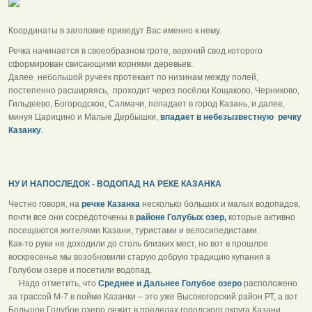
Координаты в заголовке приведут Вас именно к нему.
Речка начинается в своеобразном гроте, верхний свод которого
сформирован свисающими корнями деревьев.
Далее небольшой ручеек протекает по низинам между полей,
постепенно расширяясь, проходит через посёлки Кощаково, Черниково,
Гильдеево, Богородское, Салмачи, попадает в город Казань, и далее,
минуя Царицино и Малые Дербышки,
впадает в небезызвестную речку
Казанку
.
НУ И НАПОСЛЕДОК - ВОДОПАД НА РЕКЕ КАЗАНКА
Честно говоря, на
речке Казанка
несколько больших и малых водопадов,
почти все они сосредоточены в
районе Голубых озер,
которые активно
посещаются жителями Казани, туристами и велосипедистами.
Как-то руки не доходили до столь близких мест, но вот в прошлое
воскресенье мы возобновили старую добрую традицию купания в
Голубом озере и посетили водопад.
Надо отметить, что
Среднее и Дальнее Голубое озеро
расположено
за трассой М-7 в пойме Казанки – это уже Высокогорский район РТ, а вот
Большое Голубое озеро лежит в пределах городского округа Казани,