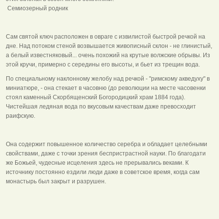
Семиозерный родник
Сам святой ключ расположен в овраге с извилистой быстрой речкой на
дне. Над потоком стеной возвышается живописный склон - не глинистый,
а белый известняковый... очень похожий на крутые волжские обрывы. Из
этой кручи, примерно с середины его высоты, и бьет из трещин вода.
По специальному наклонному желобу над речкой - "римскому акведуху" в
миниатюре, - она стекает в часовню (до революции на месте часовенки
стоял каменный Скорбященский Богородицкий храм 1884 года).
Чистейшая ледяная вода по вкусовым качествам даже превосходит
раифскую.
Она содержит повышенное количество серебра и обладает целебными
свойствами, даже с точки зрения беспристрастной науки. По благодати
же Божьей, чудесные исцеления здесь не прерывались веками. К
источнику постоянно ездили люди даже в советское время, когда сам
монастырь был закрыт и разрушен.