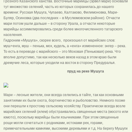
Грозного Казанского ханства. Восточные марийцы (эрвел мари) основали
тут множество селений, часть из которых сохранилась до нашего
времени: Русская Мушуга, Чупаево, Калтаково, Филимоновка, Мари-
Буляр, Осиновка (два последних – в Муслюмовском районе). Отчасти
мари потом ушли дальше – в сторону Урала, а отчасти некоторые
марийцы ассимилировались среди более многочисленного татарского
населения.
Гидроним «Мушуга», скорее всего, произошел от марийских слов:
муш+енга, муш – пенька, мох, кудель, а «енга» измененное: энгер – река.
То есть в переводе с марийского – это Моховая (Пеньковая) река. Что
вполне допустимо, так как несколько веков назад в этом краю были
дремучие леса, которые уходили на восток в сторону Предуралья.
пруд на реке Мушуга
Мари – лесные жители, они всегда селились в тайге, так как основными
занятиями их были охота, бортничество и рыболовство. Немного позже
они перешли к простому сельскому хозяйству. Практически всегда возле
марийских селений (илем) обустраивались священные места (кюсото или
юмото), поскольку марийцы были язычниками. При этом священные
рощи могли сочетаться с родниками, истоками рек, горами,
примечательными камнями, высокими деревьями и т.д. На берегу Мушуги