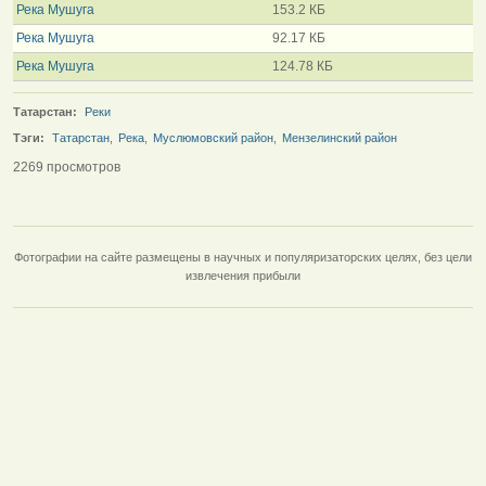
Река Мушуга
153.2 КБ
Река Мушуга
92.17 КБ
Река Мушуга
124.78 КБ
Татарстан:
Реки
Тэги:
Татарстан
,
Река
,
Муслюмовский район
,
Мензелинский район
2269 просмотров
Фотографии на сайте размещены в научных и популяризаторских целях, без цели
извлечения прибыли