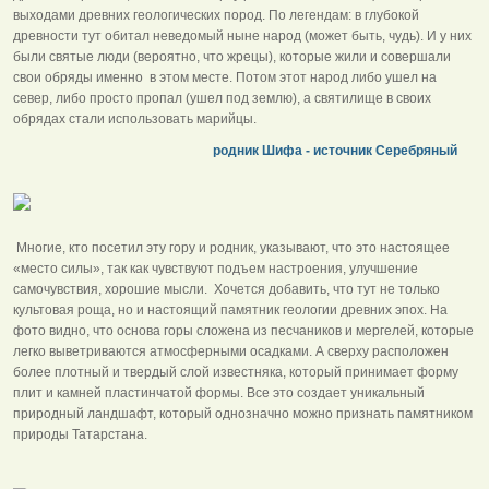
выходами древних геологических пород. По легендам: в глубокой
древности тут обитал неведомый ныне народ (может быть, чудь). И у них
были святые люди (вероятно, что жрецы), которые жили и совершали
свои обряды именно в этом месте. Потом этот народ либо ушел на
север, либо просто пропал (ушел под землю), а святилище в своих
обрядах стали использовать марийцы.
родник Шифа - источник Серебряный
Многие, кто посетил эту гору и родник, указывают, что это настоящее
«место силы», так как чувствуют подъем настроения, улучшение
самочувствия, хорошие мысли. Хочется добавить, что тут не только
культовая роща, но и настоящий памятник геологии древних эпох. На
фото видно, что основа горы сложена из песчаников и мергелей, которые
легко выветриваются атмосферными осадками. А сверху расположен
более плотный и твердый слой известняка, который принимает форму
плит и камней пластинчатой формы. Все это создает уникальный
природный ландшафт, который однозначно можно признать памятником
природы Татарстана.