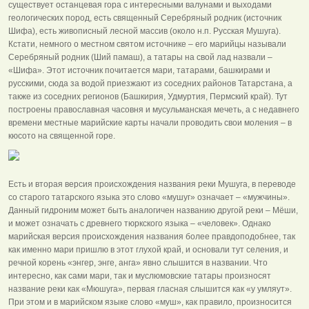
существует останцевая гора с интересными валунами и выходами
геологических пород, есть священный Серебряный родник (источник
Шифа), есть живописный лесной массив (около н.п. Русская Мушуга).
Кстати, немного о местном святом источнике – его марийцы называли
Серебряный родник (Ший памаш), а татары на свой лад назвали –
«Шифа». Этот источник почитается мари, татарами, башкирами и
русскими, сюда за водой приезжают из соседних районов Татарстана, а
также из соседних регионов (Башкирия, Удмуртия, Пермский край). Тут
построены православная часовня и мусульманская мечеть, а с недавнего
времени местные марийские карты начали проводить свои моления – в
кюсото на священной горе.
Есть и вторая версия происхождения названия реки Мушуга, в переводе
со старого татарского языка это слово «мушуг» означает – «мужчины».
Данный гидроним может быть аналогичен названию другой реки – Мёши,
и может означать с древнего тюркского языка – «человек». Однако
марийская версия происхождения названия более правдоподобнее, так
как именно мари пришлю в этот глухой край, и основали тут селения, и
речной корень «энгер, энге, анга» явно слышится в названии. Что
интересно, как сами мари, так и муслюмовские татары произносят
название реки как «Мюшуга», первая гласная слышится как «у умляут».
При этом и в марийском языке слово «муш», как правило, произносится