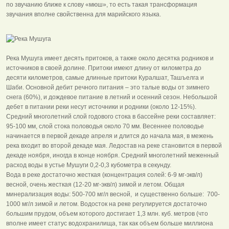
по звучанию ближе к слову «мюш», то есть такая трансформация
звучания вполне свойственна для марийского языка.
Река Мушуга имеет десять притоков, а также около десятка родников и
источников в своей долине. Притоки имеют длину от километра до
десяти километров, самые длинные притоки Куралшат, Ташъелга и
Шаби. Основной дебит речного питания – это талые воды от зимнего
снега (60%), и дождевое питание в летний и осенний сезон. Небольшой
дебет в питании реки несут источники и родники (около 12-15%).
Средний многолетний слой годового стока в бассейне реки составляет:
95-100 мм, слой стока половодья около 70 мм. Весеннее половодье
начинается в первой декаде апреля и длится до начала мая, в межень
река входит во второй декаде мая. Ледостав на реке становится в первой
декаде ноября, иногда в конце ноября. Средний многолетний меженный
расход воды в устье Мушуги 0,2-0,3 кубометра в секунду.
Вода в реке достаточно жесткая (концентрация солей: 6-9 мг-экв/л)
весной, очень жесткая (12-20 мг-экв/л) зимой и летом. Общая
минерализация воды: 500-700 мг/л весной, и существенно больше: 700-
1000 мг/л зимой и летом. Водосток на реке регулируется достаточно
большим прудом, объем которого достигает 1,3 млн. куб. метров (что
вполне имеет статус водохранилища, так как объем больше миллиона