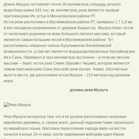
Длина Мушуги составляет почти 30 километров, площадь речного
водосбора равна 242 тыс. кв. километров, река является правым
притоком реки Ик, устье в Мензелинском районе РТ.
Исток реки расположен в Муслюмовском районе РТ, примерно 1,7-1,8 км.
в юго-западном направлении от деревни Кырынтау. Мушуга берет исток
от нескольких родников на краю большого лесного массива, который
является самым большим лесом в Муслюмовском районе. Тут
расположены северные склоны Бугульминско-Белебеевской
возвышенности, а сам лес является водоразделом речных бассейнов рек
Ик и Сюнь. Примерно в трех километрах восточнее – в этом же лесном
массиве – берет исток река Сикия (Уразмет Чишмя), которая является
левым притоком реки Сюнь (бассейн реки Белая - Кама). Абсолютная
высота места, где расположен исток Мушуги – 210 метров над уровнем
моря.
долина реки Мушуга
Река Мушуга интересна тем, что в её долине расположено несколько
марийских деревень, и, скорее всего, данный гидроним также произошел
из марийского языка. Массовое переселение народа мари на восток
начался в конце 16-го века, после завоевания войсками царя Ивана