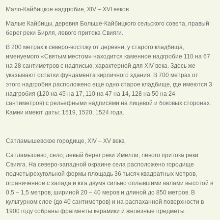
Мало-Кайбицкое надгробие, ХIV – ХVI веков
Малые Кайбицы, деревня Больше-Кайбицкого сельского совета, правый
берег реки Бирля, левого притока Свияги.
В 200 метрах к северо-востоку от деревни, у старого кладбища,
именуемого «Святым местом» находится каменное надгробие 110 на 67
на 28 сантиметров с надписью, характерной для ХIV века. Здесь же
указывают остатки фундамента кирпичного здания. В 700 метрах от
этого надгробия расположено еще одно старое кладбище, где имеются 3
надгробия (120 на 45 на 17, 110 на 47 на 14, 128 на 50 на 24
сантиметров) с рельефными надписями на лицевой и боковых сторонах.
Камни имеют даты: 1519, 1520, 1524 года.
Сатламышевское городище, ХIV – ХV века
Сатламышево, село, левый берег реки Имелли, левого притока реки
Свияга. На северо-западной окраине села расположено городище
подчетырехугольной формы площадь 36 тысяч квадратных метров,
ограниченное с запада и юга двумя сильно оплывшими валами высотой в
0,5 – 1,5 метров, шириной 20 – 40 меров и длиной до 850 метров. В
культурном слое (до 40 сантиметров) и на распаханной поверхности в
1900 году собраны фрагменты керамики и железные предметы.