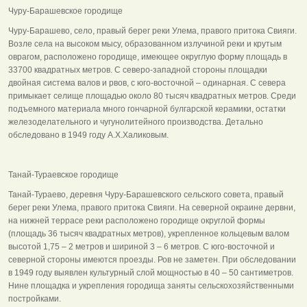
Чуру-Барашевское городище
Чуру-Барашево, село, правый берег реки Улема, правого притока Свияги.
Возле села на высоком мысу, образованном излучиной реки и крутым
оврагом, расположено городище, имеющее округлую форму площадь в
33700 квадратных метров. С северо-западной стороны площадки
двойная система валов и рвов, с юго-восточной – одинарная. С севера
примыкает селище площадью около 80 тысяч квадратных метров. Среди
подъемного материала много гончарной булгарской керамики, остатки
железоделательного и чугунолитейного производства. Детально
обследовано в 1949 году А.Х.Халиковым.
Танай-Тураевское городище
Танай-Тураево, деревня Чуру-Барашевского сельского совета, правый
берег реки Улема, правого притока Свияги. На северной окраине дервни,
на нижней террасе реки расположено городище округлой формы
(площадь 36 тысяч квадратных метров), укрепленное кольцевым валом
высотой 1,75 – 2 метров и шириной 3 – 6 метров. С юго-восточной и
северной стороны имеются проезды. Ров не заметен. При обследовании
в 1949 году выявлен культурный слой мощностью в 40 – 50 сантиметров.
Нине площадка и укрепления городища заняты сельскохозяйственными
постройками.