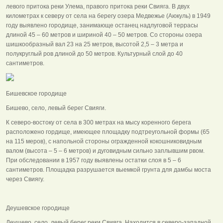
левого притока реки Улема, правого притока реки Свияга. В двух
километрах к северу от села на берегу озера Медвежье (Аюкуль) в 1949
году выявлено городище, занимающе останец надлуговой террасы
длиной 45 – 60 метров и шириной 40 – 50 метров. Со стороны озера
шишкообразный вал 23 на 25 метров, высотой 2,5 – 3 метра и
полукруглый ров длиной до 50 метров. Культурный слой до 40
сантиметров.
Бишевское городище
Бишево, село, левый берег Свияги.
К северо-востоку от села в 300 метрах на мысу коренного берега
расположено гордище, имеющее площадку подтреугольной формы (65
на 115 меров), с напольной стороны огражденной кокошниковидным
валом (высота – 5 – 6 метров) и дуговидным сильно заплывшим рвом.
При обследовании в 1957 году выявлены остатки слоя в 5 – 6
сантиметров. Площадка разрушается выемкой грунта для дамбы моста
через Свиягу.
Деушевское городище
Деушево, село, левый берег реки Свияга. Находится в северо-западной