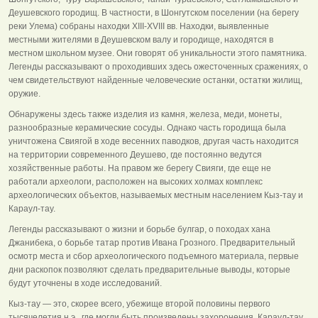
Деушевского городищ. В частности, в Шонгутском поселении (на берегу
реки Улема) собраны находки XIII-XVIII вв. Находки, выявленные
местными жителями в Деушевском валу и городище, находятся в
местном школьном музее. Они говорят об уникальности этого памятника.
Легенды рассказывают о проходивших здесь ожесточенных сражениях, о
чем свидетельствуют найденные человеческие останки, остатки жилищ,
оружие.
Обнаружены здесь также изделия из камня, железа, меди, монеты,
разнообразные керамические сосуды. Однако часть городища была
уничтожена Свиягой в ходе весенних паводков, другая часть находится
на территории современного Деушево, где постоянно ведутся
хозяйственные работы. На правом же берегу Свияги, где еще не
работали археологи, расположен на высоких холмах комплекс
археологических объектов, называемых местным населением Кыз-тау и
Караул-тау.
Легенды рассказывают о жизни и борьбе булгар, о походах хана
Джанибека, о борьбе татар против Ивана Грозного. Предварительный
осмотр места и сбор археологического подъемного материала, первые
дни раскопок позволяют сделать предварительные выводы, которые
будут уточнены в ходе исследований.
Кыз-тау — это, скорее всего, убежище второй половины первого
тысячелетия н.э., где могли быть произведены захоронения. Караул-тау