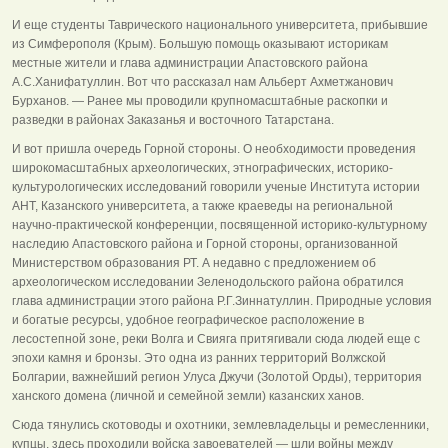
И еще студенты Таврического национального университета, прибывшие
из Симферополя (Крым). Большую помощь оказывают историкам
местные жители и глава администрации Апастовского района
А.С.Ханифатуллин. Вот что рассказал нам Альберт Ахметжанович
Бурханов. — Ранее мы проводили крупномасштабные раскопки и
разведки в районах Заказанья и восточного Татарстана.
И вот пришла очередь Горной стороны. О необходимости проведения
широкомасштабных археологических, этнографических, историко-
культурологических исследований говорили ученые Института истории
АНТ, Казанского университета, а также краеведы на региональной
научно-практической конференции, посвященной историко-культурному
наследию Апастовского района и Горной стороны, организованной
Министерством образования РТ. А недавно с предложением об
археологическом исследовании Зеленодольского района обратился
глава администрации этого района Р.Г.Зиннатуллин. Природные условия
и богатые ресурсы, удобное географическое расположение в
лесостепной зоне, реки Волга и Свияга притягивали сюда людей еще с
эпохи камня и бронзы. Это одна из ранних территорий Волжской
Болгарии, важнейший регион Улуса Джучи (Золотой Орды), территория
ханского домена (личной и семейной земли) казанских ханов.
Сюда тянулись скотоводы и охотники, землевладельцы и ремесленники,
купцы, здесь проходили войска завоевателей — шли войны между