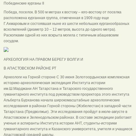
Побединские курганы II
Победа, поселок. В 500 м метрах к востоку – юго-востоку от поселка
расположена курганная группа, отмеченная в 1909 году еще
Г.Ахмаровым и состоявшая ныне из шести небольших курганообразных
всхолмлений (диаметр 10 – 12 метров, высота до одного метра).
Раскопками одной из них вскрыта могила с типичным абашевским
сосудом.
АРХЕОЛОГИЯ НА ПРАВОМ БЕРЕГУ ВОЛГИ И
В АПАСТОВСКОМ РАЙОНЕ РТ
Археологи на Горной стороне С 30 июня Золотоордынская комплексная
историко-археологическая экспедиция Института истории
им.Ш.Марджани АН Татарстана и Татарского государственного
гуманитарного института под руководством проректора этого института
Альберта Бурханова начала широкомасштабные археологические
исследования в районах Горной стороны (Жэбелестан) в западной части
Татарстана (Предволжье). Эти исследования пройдут в июле-августе в
Апастовском и Зеленодольском районах. В составе экспедиции работают
ученые и аспиранты Института истории АНТ, студенты-историки
гуманитарного института и Казанского университета, учителя и учащиеся
Апастовской средней школы.