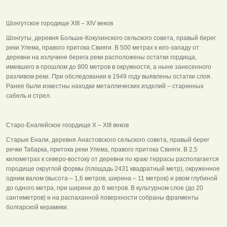
Шонгутское городище ХIII – ХIV веков
Шонгуты, деревня Больше-Кокузинского сельского совета, правый берег
реки Улема, правого притока Свияги. В 500 метрах к юго-западу от
деревни на излучине берега реки расположены остатки гордища,
имевшего в прошлом до 800 метров в окружности, а ныне занесенного
разливом реки. При обследовании в 1949 году выявлены остатки слоя.
Ранее были известны находки металлических изделий – старинных
сабель и стрел.
Старо-Еналейское гоордище Х – ХIII веков
Старые Енали, деревня Анастовского сельского совета, правый берег
речки Табарка, притока реки Улема, правого притока Свияги. В 2,5
километрах к северо-востоку от деревни по краю террасы располагается
городище округлой формы (площадь 2431 квадратный метр), окруженное
одним валом (высота – 1,6 метров, ширина – 11 метров) и рвом глубиной
до одного метра, при ширине до 6 метров. В культурном слое (до 20
сантиметров) и на распаханной поверхности собраны фрагменты
болгарской керамики.