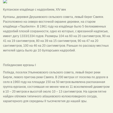
Кулганское кладбище с надгробием, ХIV век
Кулганы, деревня Деушевского сельского совета, левый берег Свияги.
Расположено на северо-восточной окраине деревни, на старом
кладбище «Ташбилге». В 1961 году на кладбище было 5 белокаменных
надгробий плохой сохранности, одно из которых, с врезанной надписью,
имеет дату 1333/1334 годов. Размеры 104 на 60 на 20 сантиметров, 90 на
41 на 19 сантиметров, 80 на 39 на 15 сантиметров, 90 на 47 на 20
сантиметров, 100 на 46 на 20 сантиметров. Раньше по рассказу местных
жителей здесь было до 10 булгарських надгробий.
Побединские курганы I
Победа, поселок Ульянковского сельского совета, левый берег реки
Бирли, левого притока реки Свияга. В 200 метрах от поселка по дороге в
село в 1960 году на площади 150 на 50 метров выявлена распаханная
группа курганов, состоявшая не менее чем из 11 всхолмлений диаметром
в 10 – 20 метров и высотой около 10 – 13 сантиметров. На одном пятне
найден обломок типичного абашевского колоколовидного сосуда,
характерного для середины II тысячелетия до нашей эры.