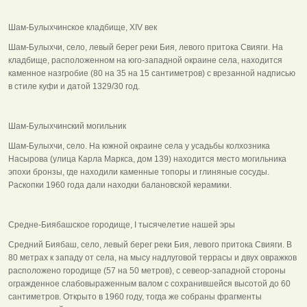
Шам-Булыхчинское кладбище, ХIV век
Шам-Булыхчи, село, левый берег реки Бия, левого притока Свияги. На
кладбище, расположенном на юго-западной окраине села, находится
каменное назгробие (80 на 35 на 15 сантиметров) с врезанной надписью
в стиле куфи и датой 1329/30 год.
Шам-Булыхчинский могильник
Шам-Булыхчи, село. На южной окраине села у усадьбы колхозника
Насырова (улица Карла Маркса, дом 139) находится место могильника
эпохи бронзы, где находили каменные топоры и глиняные сосуды.
Раскопки 1960 года дали находки балановской керамики.
Средне-Биябашское городище, I тысячелетие нашей эры
Средний Биябаш, село, левый берег реки Бия, левого притока Свияги. В
80 метрах к западу от села, на мысу надлуговой террасы и двух овражков
расположено городище (57 на 50 метров), с севеор-западной стороны
огражденное слабовыраженным валом с сохранившейся высотой до 60
сантиметров. Открыто в 1960 году, тогда же собраны фрагменты