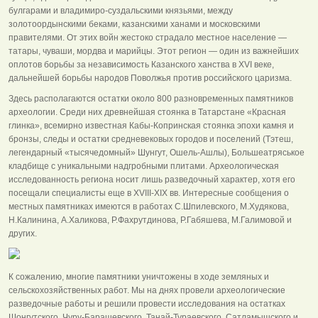
булгарами и владимиро-суздальскими князьями, между
золотоордынскими беками, казанскими ханами и московскими
правителями. От этих войн жестоко страдало местное население —
татары, чуваши, мордва и марийцы. Этот регион — один из важнейших
оплотов борьбы за независимость Казанского ханства в XVI веке,
дальнейшей борьбы народов Поволжья против российского царизма.
Здесь располагаются остатки около 800 разновременных памятников
археологии. Среди них древнейшая стоянка в Татарстане «Красная
глинка», всемирно известная Кабы-Копринская стоянка эпохи камня и
бронзы, следы и остатки средневековых городов и поселений (Тэтеш,
легендарный «тысячедомный» Шунгут, Ошель-Ашлы), Большеатряськое
кладбище с уникальными надгробными плитами. Археологическая
исследованность региона носит лишь разведочный характер, хотя его
посещали специалисты еще в XVIII-XIX вв. Интересные сообщения о
местных памятниках имеются в работах С.Шпилевского, М.Худякова,
Н.Калинина, А.Халикова, Р.Фахрутдинова, Р.Габяшева, М.Галимовой и
других.
К сожалению, многие памятники уничтожены в ходе земляных и
сельскохозяйственных работ. Мы на днях провели археологические
разведочные работы и решили провести исследования на остатках
Шонгутского, Чуру-Барашевского, Танай-Тураевского, Сатламышского и