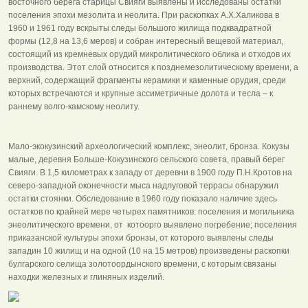
восточного берега старицы Свияги выявлены и исследованы остатки
поселения эпохи мезолита и неолита. При раскопках А.Х.Халикова в
1960 и 1961 году вскрыты следы большого жилища подквадратной
формы (12,8 на 13,6 меров) и собран интересный вещевой материал,
состоящий из кремневых орудий микролитического облика и отходов их
производства. Этот слой относится к позднемезолитическому времени, а
верхний, содержащий фрагменты керамики и каменные орудия, среди
которых встречаются и крупные ассиметричные долота и тесла – к
раннему волго-камскому неолиту.
Мало-экокузинский археологический комплекс, энеолит, бронза. Кокузы
малые, деревня Больше-Кокузинского сельского совета, правый берег
Свияги. В 1,5 километрах к западу от деревни в 1900 году П.Н.Кротов на
северо-западной оконечности мыса надлуговой террасы обнаружил
остатки стоянки. Обследование в 1960 году показало наличие здесь
остатков по крайней мере четырех памятников: поселения и могильника
энеолитического времени, от котоорго выявлено погребение; поселения
приказанской культуры эпохи бронзы, от которого выявлены следы
западин 10 жилищ и на одной (10 на 15 метров) произведены раскопки
булгарского селища золотоордынского времени, с которым связаны
находки железных и глиняных изделий.