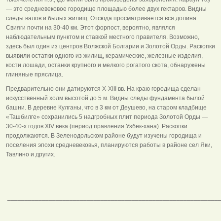
— это средневековое городище площадью более двух гектаров. Видны
следы валов и былых жилищ. Отсюда просматривается вся долина
Свияги почти на 30-40 км. Этот форпост, вероятно, являлся
наблюдательным пунктом и ставкой местного правителя. Возможно,
здесь был один из центров Волжской Болгарии и Золотой Орды. Раскопки
выявили остатки одного из жилищ, керамические, железные изделия,
кости лошади, останки крупного и мелкого рогатого скота, обнаружены
глиняные пряслица.
Предварительно они датируются Х-ХIII вв. На краю городища сделан
искусственный холм высотой до 5 м. Видны следы фундамента былой
башни. В деревне Кулганы, что в 3 км от Деушево, на старом кладбище
«Ташбилге» сохранились 5 надгробных плит периода Золотой Орды —
30-40-х годов XIV века (период правления Узбек-хана). Раскопки
продолжаются. В Зеленодольском районе будут изучены городища и
поселения эпохи средневековья, планируются работы в районе сел Яки,
Тавлино и других.
______________________________________________________________