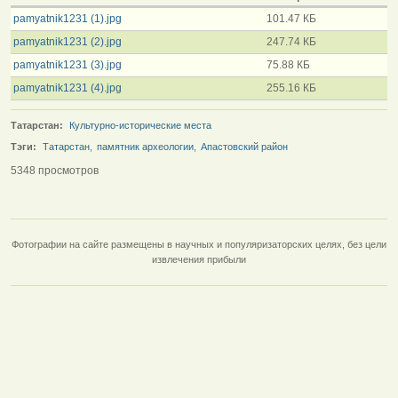
pamyatnik1231 (1).jpg
101.47 КБ
pamyatnik1231 (2).jpg
247.74 КБ
pamyatnik1231 (3).jpg
75.88 КБ
pamyatnik1231 (4).jpg
255.16 КБ
Татарстан:
Культурно-исторические места
Тэги:
Татарстан
,
памятник археологии
,
Апастовский район
5348 просмотров
Фотографии на сайте размещены в научных и популяризаторских целях, без цели
извлечения прибыли