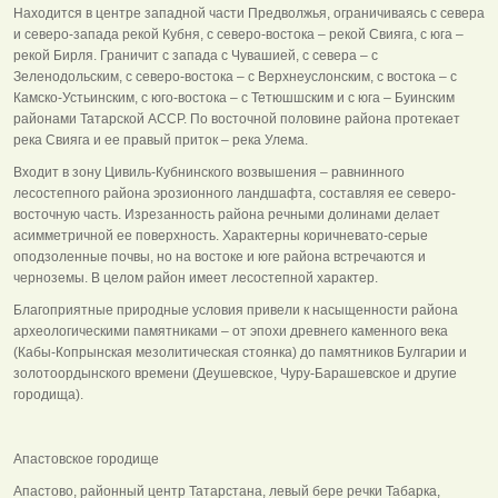
Находится в центре западной части Предволжья, ограничиваясь с севера
и северо-запада рекой Кубня, с северо-востока – рекой Свияга, с юга –
рекой Бирля. Граничит с запада с Чувашией, с севера – с
Зеленодольским, с северо-востока – с Верхнеуслонским, с востока – с
Камско-Устьинским, с юго-востока – с Тетюшшским и с юга – Буинским
районами Татарской АССР. По восточной половине района протекает
река Свияга и ее правый приток – река Улема.
Входит в зону Цивиль-Кубнинского возвышения – равнинного
лесостепного района эрозионного ландшафта, составляя ее северо-
восточную часть. Изрезанность района речными долинами делает
асимметричной ее поверхность. Характерны коричневато-серые
оподзоленные почвы, но на востоке и юге района встречаются и
черноземы. В целом район имеет лесостепной характер.
Благоприятные природные условия привели к насыщенности района
археологическими памятниками – от эпохи древнего каменного века
(Кабы-Копрынская мезолитическая стоянка) до памятников Булгарии и
золотоордынского времени (Деушевское, Чуру-Барашевское и другие
городища).
Апастовское городище
Апастово, районный центр Татарстана, левый бере речки Табарка,