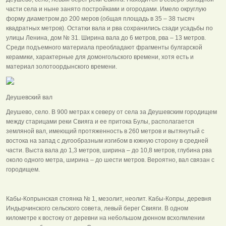
части села и ныне занято постройками и огородами. Имело округлую
форму диаметром до 200 меров (общая площадь в 35 – 38 тысяч
квадратных метров). Остатки вала и рва сохранились сзади усадьбы по
улицы Ленина, дом № 31. Ширина вала до 6 метров, рва – 13 метров.
Среди подъемного материала преобладают фрагменты булгарской
керамики, характерные для домонгольского времени, хотя есть и
материал золотоордынского времени.
Деушевский вал
Деушево, село. В 900 метрах к северу от села за Деушевским городищем
между старицами реки Свияга и ее притока Булы, располагается
земляной вал, имеющий протяженность в 260 метров и вытянутый с
востока на запад с дугообразным изгибом в южную сторону в средней
части. Выста вала до 1,3 метров, ширина – до 10,8 метров, глубина рва
около одного метра, ширина – до шести метров. Вероятно, вал связан с
городищем.
Кабы-Копрынская стоянка № 1, мезолит, неолит. Кабы-Копры, деревня
Индырчинского сельского совета, левый берег Свияги. В одном
километре к востоку от деревни на небольшом дюнном всхолмлении