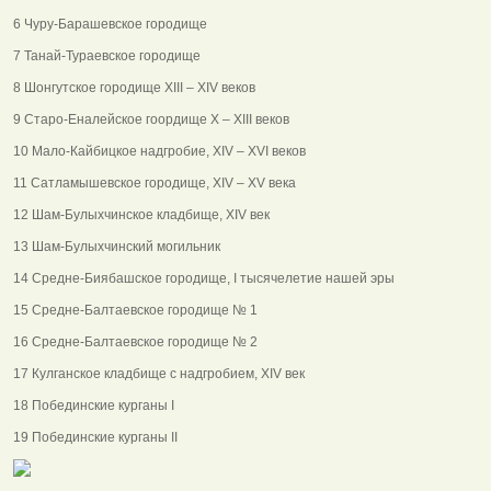
6 Чуру-Барашевское городище
7 Танай-Тураевское городище
8 Шонгутское городище ХIII – ХIV веков
9 Старо-Еналейское гоордище Х – ХIII веков
10 Мало-Кайбицкое надгробие, ХIV – ХVI веков
11 Сатламышевское городище, ХIV – ХV века
12 Шам-Булыхчинское кладбище, ХIV век
13 Шам-Булыхчинский могильник
14 Средне-Биябашское городище, I тысячелетие нашей эры
15 Средне-Балтаевское городище № 1
16 Средне-Балтаевское городище № 2
17 Кулганское кладбище с надгробием, ХIV век
18 Побединские курганы I
19 Побединские курганы II