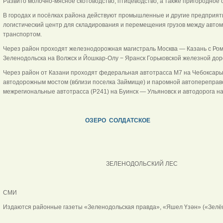
Развито молочно-мясное скотоводство, птицеводство, а также пригородное 
В городах и посёлках района действуют промышленные и другие предприят
логистический центр для складирования и перемещения грузов между авт
транспортом.
Через район проходят железнодорожная магистраль Москва — Казань с Рома
Зеленодольска на Волжск и Йошкар-Олу − Яранск Горьковской железной дор
Через район от Казани проходят федеральная автотрасса М7 на Чебоксар
автодорожным мостом (вблизи поселка Займище) и паромной автопереправой
межрегиональные автотрасса (Р241) на Буинск — Ульяновск и автодорога н
ОЗЕРО СОЛДАТСКОЕ
ЗЕЛЕНОДОЛЬСКИЙ ЛЕС
СМИ
Издаются районные газеты «Зеленодольская правда», «Яшел Үзән» («Зелёны