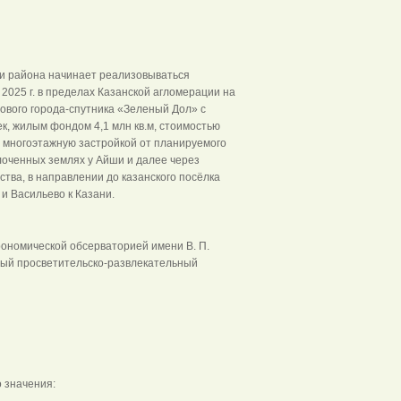
ии района начинает реализовываться
2025 г. в пределах Казанской агломерации на
ового города-спутника «Зеленый Дол» с
к, жилым фондом 4,1 млн кв.м, стоимостью
 многоэтажную застройкой от планируемого
оченных землях у Айши и далее через
ства, в направлении до казанского посёлка
и Васильево к Казани.
рономической обсерваторией имени В. П.
ный просветительско-развлекательный
 значения: