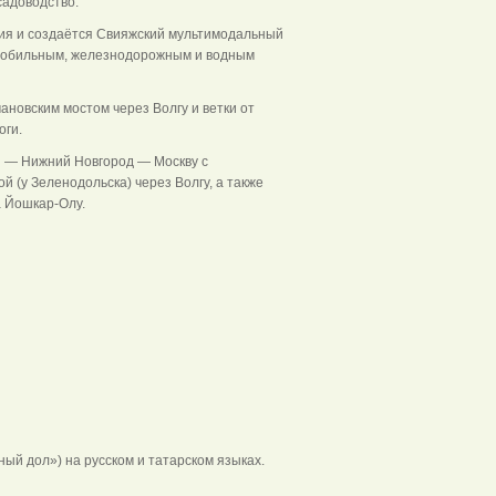
садоводство.
ия и создаётся Свияжский мультимодальный
омобильным, железнодорожным и водным
новским мостом через Волгу и ветки от
оги.
ы — Нижний Новгород — Москву с
 (у Зеленодольска) через Волгу, а также
а Йошкар-Олу.
й дол») на русском и татарском языках.