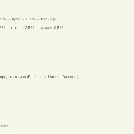
2,6 % — чуваши, 0,7 % — марийцы.
2 % — татары, 2,5 % — чуваши, 0,5 % —
 городского типа (Васильево, Нижние Вязовые)
вощи.