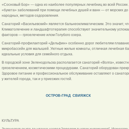
«Сосновый Бор» — одна из наиболее популярных лечебниц во всей России. 
«букета» заболеваний при помощи лечебных душей и ванн — от морских до
народных, методов оздоровления.
Санаторий «Васильевский» является бальнеоклиматическим. Это значит, что
Климатолечение и ландшафтотерапия способствуют значительному успока
факторов — грязелечение илом Голубого озера.
Санаторий-профилакторий «Дельфин» особенно дорог любителям плавания —
микробассейн для малышей. Уютные жилые комнаты, отличная лечебная баз
идеальные условия для семейного отдыха.
В городской зоне Зеленодольска располагается санаторий «Волга», извес
грязелечением, косметическими процедурами. Санаторий оборудован прек
Здоровое питание и профессиональное обслуживание оставляют о санатори
у жителей города, так и у приезжих гостей.
ОСТРОВ-ГРАД СВИЯЖСК
КУЛЬТУРА
Зеленодольск кто-то удачно назвал "городом тысячи художников". Искусство