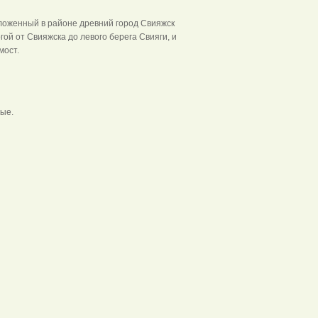
ложенный в районе древний город Свияжск
гой от Свияжска до левого берега Свияги, и
мост.
вые.