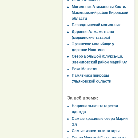
Село Сетяково
Могильник Атамановы Кости.
Мамлыжский район Кировской
области
Безводнинский могильник
Деревня Алмаметьево
(моркинские татары)
Эрзянское мольбище у
деревни Инютино
Озеро Большой Юлуксь-Ер,
Звениговский район Марий Эл
Река Мензеля
Памятники природы
Ульяновской области
За всё время:
Национальная татарская
одежда
Самые красивые озера Марий
Эл
Самые известные татары
Озеро Морской Глаз - одно из