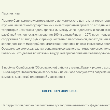
Перспективы
Помимо Свияжского мультимодального логистического центра, на территор
крупнейший частно-государственный инвестиционный проект по созданию к 
территории 3,64 тыс.га вдоль трассы М7 между Зеленодольском и Казанью н
расчётной численностью населения 100 (в дальнейшем — 157) тысяч челове
сооружения 140 млрд.руб. с преимущественно малоэтажной, переходящей в
зеленодольского микрорайона «Волжская Венеция» на намывных полузабол
Ореховку, где уже осваивается зона индивидуального коттеджного строитель
Залесный, что делает возможным в будущем присоединение Зеленодольска 
В посёлке Октябрьский (Обсерватория) района у границ Казани рядом с аст
Энгельгардта Казанского университета и на её базе сооружается современ
комплекс Казанский планетарий и астропарк.
ОЗЕРО ЮРТУШИНСКОЕ
На территории района расположены достопримечательности федерального