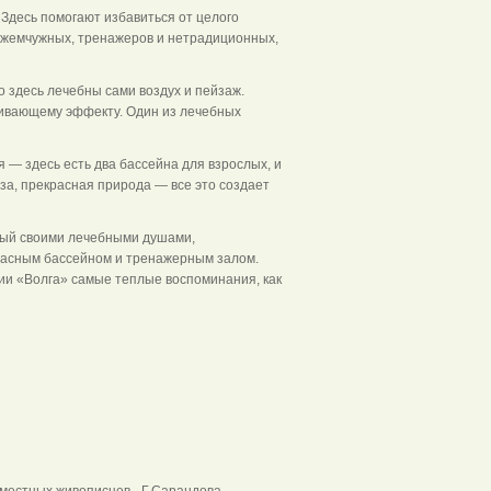
Здесь помогают избавиться от целого
 жемчужных, тренажеров и нетрадиционных,
 здесь лечебны сами воздух и пейзаж.
ивающему эффекту. Один из лечебных
 здесь есть два бассейна для взрослых, и
а, прекрасная природа — все это создает
тный своими лечебными душами,
расным бассейном и тренажерным залом.
и «Волга» самые теплые воспоминания, как
 местных живописцев - Г.Сарандова,