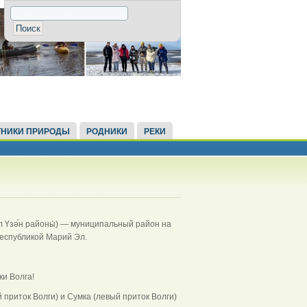
НИКИ ПРИРОДЫ
РОДНИКИ
РЕКИ
е́л Үзә́н районы́) — муниципальный район на
Республикой Марий Эл.
и Волга!
приток Волги) и Сумка (левый приток Волги)