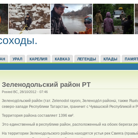
соходы.
ТАН
УРАЛ
КАРЕЛИЯ
КАВКАЗ
ЛЕГЕНДЫ
КЛАДЫ
ПАМЯТ
Зеленодольский район РТ
Posted ВС, 28/10/2012 - 07:46
Зеленодо́льский райо́н (тат. Zelenodol rayonı, Зеленодо́л районы́, также Яш
северо-западе Республики Татарстан, граничит с Чувашской Республикой и 
Территория района составляет 1396 км².
Это единственный в республике район, расположенный на обоих берегах рек
На территории Зеленодольского района находятся устья рек Свияга (правый 