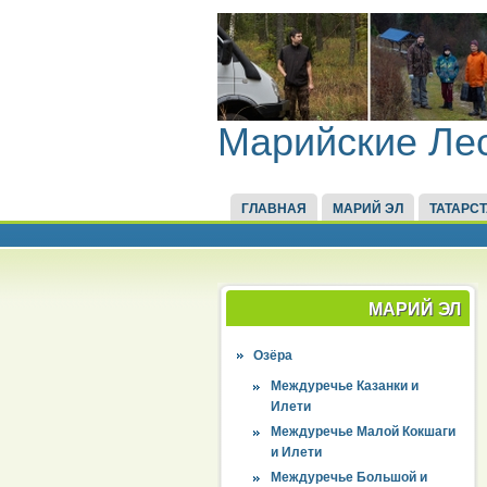
Марийские Ле
ГЛАВНАЯ
МАРИЙ ЭЛ
ТАТАРС
МАРИЙ ЭЛ
Озёра
Междуречье Казанки и
Илети
Междуречье Малой Кокшаги
и Илети
Междуречье Большой и